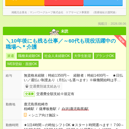
掲載元企業名
マンパワーグループ株式会社 ケアサービス事業部 （医療福祉介護関連）
掲載日：2026.08.06
未読
NEW
＼10年後にも残る仕事／～60代も現役活躍中の
職場へ＊介護
派遣
職種未経験OK
社会人未経験OK
大学生歓迎
ブランクOK
WEB登録・面接OK
無資格未経験：時給1350円～ 経験者：時給1400円～ ★日払
給与
い／週払い制度あり（月払いも選べます）※稼働開始時は手続き
完了次第のお支払いとなります。
交通費別途支給あり
交通費全額支給※規定有
交通費
鹿児島県枕崎市
勤務地
枕崎駅
/
薩摩板敷駅
/
白沢(鹿児島県)駅
＜シニア向け施設＞
★1日4時間～の時短シフトOK ★スタート時間選べます！ 7:00～
勤務時間