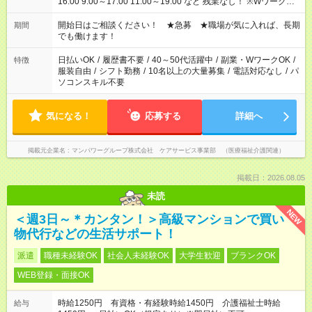
16:00 9:00～17:00 11:00～19:00 など 残業なし！ ※Wワークの
場合、他のお仕事と合わせ週40時間超の就業はご案内できませ
ん ※法令に基づき、週20時間以上勤務は社会保険への加入対象
開始日はご相談ください！ ★急募 ★職場が気に入れば、長期
期間
となります ※労働者派遣法（日雇い派遣の原則禁止）により、
でも働けます！
短時間・短期間の就業はご案内が難しい場合があります
日払いOK
/
履歴書不要
/
40～50代活躍中
/
副業・WワークOK
/
特徴
服装自由
/
シフト勤務
/
10名以上の大量募集
/
電話対応なし
/
パ
ソコンスキル不要
気になる！
応募する
詳細へ
掲載元企業名
マンパワーグループ株式会社 ケアサービス事業部 （医療福祉介護関連）
掲載日：2026.08.05
未読
NEW
＜週3日～＊カンタン！＞高級マンションで買い
物代行などの生活サポート！
派遣
職種未経験OK
社会人未経験OK
大学生歓迎
ブランクOK
WEB登録・面接OK
時給1250円 有資格・有経験時給1450円 介護福祉士時給
給与