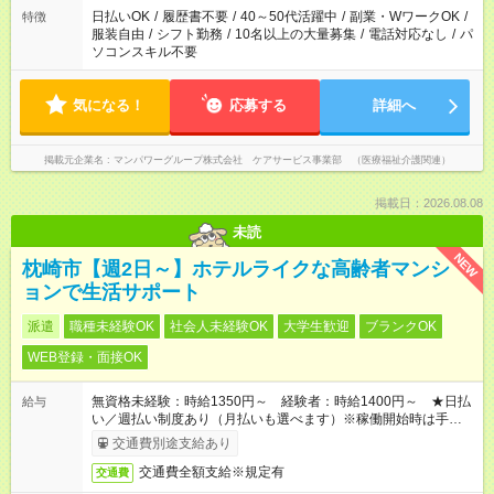
日払いOK
/
履歴書不要
/
40～50代活躍中
/
副業・WワークOK
/
特徴
服装自由
/
シフト勤務
/
10名以上の大量募集
/
電話対応なし
/
パ
ソコンスキル不要
気になる！
応募する
詳細へ
掲載元企業名
マンパワーグループ株式会社 ケアサービス事業部 （医療福祉介護関連）
掲載日：2026.08.08
未読
NEW
枕崎市【週2日～】ホテルライクな高齢者マンシ
ョンで生活サポート
派遣
職種未経験OK
社会人未経験OK
大学生歓迎
ブランクOK
WEB登録・面接OK
無資格未経験：時給1350円～ 経験者：時給1400円～ ★日払
給与
い／週払い制度あり（月払いも選べます）※稼働開始時は手続き
完了次第のお支払いとなります。
交通費別途支給あり
交通費全額支給※規定有
交通費