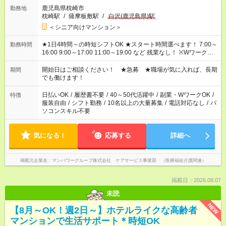
鹿児島県枕崎市
勤務地
枕崎駅
/
薩摩板敷駅
/
白沢(鹿児島県)駅
＜シニア向けマンション＞
★1日4時間～の時短シフトOK ★スタート時間選べます！ 7:00～
勤務時間
16:00 9:00～17:00 11:00～19:00 など 残業なし！ ※Wワークの
場合、他のお仕事と合わせ週40時間超の就業はご案内できませ
ん ※法令に基づき、週20時間以上勤務は社会保険への加入対象
開始日はご相談ください！ ★急募 ★職場が気に入れば、長期
期間
となります ※労働者派遣法（日雇い派遣の原則禁止）により、
でも働けます！
短時間・短期間の就業はご案内が難しい場合があります
日払いOK
/
履歴書不要
/
40～50代活躍中
/
副業・WワークOK
/
特徴
服装自由
/
シフト勤務
/
10名以上の大量募集
/
電話対応なし
/
パ
ソコンスキル不要
気になる！
応募する
詳細へ
掲載元企業名
マンパワーグループ株式会社 ケアサービス事業部 （医療福祉介護関連）
掲載日：2026.08.07
未読
NEW
【8月～OK！週2日～】ホテルライクな高齢者
マンションで生活サポート＊時短OK