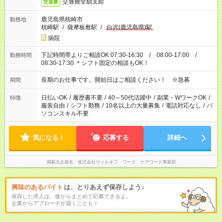
交通費全額支給
交通費
鹿児島県枕崎市
勤務地
枕崎駅
/
薩摩板敷駅
/
白沢(鹿児島県)駅
病院
下記時間帯よりご相談OK 07:30-16:30 / 08:00-17:00 /
勤務時間
08:30-17:30 ＊シフト固定の相談もOK！
長期のお仕事です。開始日はご相談ください！ ※急募
期間
日払いOK
/
履歴書不要
/
40～50代活躍中
/
副業・WワークOK
/
特徴
服装自由
/
シフト勤務
/
10名以上の大量募集
/
電話対応なし
/
パ
ソコンスキル不要
気になる！
応募する
詳細へ
掲載元企業名
株式会社ウィルオブ・ワーク ケアワーク事業部
興味のあるバイト
は、とりあえず保存しよう♪
保存した求人は、後からまとめて応募できるよ。
企業からアプローチが届くことも！