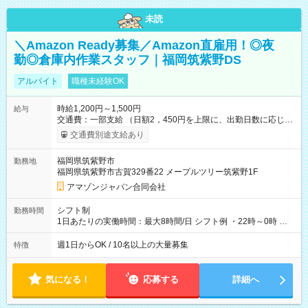
未読
＼Amazon Ready募集／Amazon直雇用！◎夜
勤◎倉庫内作業スタッフ｜福岡筑紫野DS
アルバイト
職種未経験OK
時給1,200円～1,500円
給与
交通費：一部支給 （日額2，450円を上限に、出勤日数に応じて
実費支給） ※22:00～翌5:00までは時給25%UP！ ■給与前払い
交通費別途支給あり
制度あり ※前払い額の上限あり、手数料無料（Amazon負担）
そのほか所定の条件が適用されます 【試用期間】試用期間なし
福岡県筑紫野市
勤務地
福岡県筑紫野市古賀329番22 メープルツリー筑紫野1F
アマゾンジャパン合同会社
シフト制
勤務時間
1日あたりの実働時間：最大8時間/日 シフト例 ・22時～0時 入
社後、就業可能シフトをご確認の上、申請してください。
週1日からOK / 10名以上の大量募集
特徴
気になる！
応募する
詳細へ