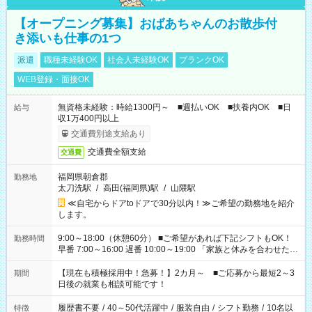
【オープニング募集】おばあちゃんのお散歩付
き添いも仕事の1つ
派遣
職種未経験OK
社会人未経験OK
ブランクOK
WEB登録・面接OK
無資格未経験：時給1300円～ ■週払いOK ■扶養内OK ■日
給与
収1万400円以上
交通費別途支給あり
交通費全額支給
交通費
福岡県朝倉郡
勤務地
太刀洗駅
/
高田(福岡県)駅
/
山隈駅
≪自宅からドアtoドアで30分以内！≫ご希望の勤務地を紹介
します。
9:00～18:00（休憩60分） ■ご希望があれば下記シフトもOK！
勤務時間
早番 7:00～16:00 遅番 10:00～19:00 「家族と休みを合わせた
い」 「余裕を持って夕飯の準備がしたい」 「できれば残業はし
たくない」 など、ご希望を教えてくださいね。 ※Wワーク希望
【現在も積極採用中！急募！】2カ月～ ■ご応募から最短2～3
期間
の方へ 今ご覧のお仕事で希望する勤務時間と、もう1つのお仕事
日後の就業も相談可能です！
の勤務時間。 合計で週40時間を超える場合は応募できません。
履歴書不要
/
40～50代活躍中
/
服装自由
/
シフト勤務
/
10名以
特徴