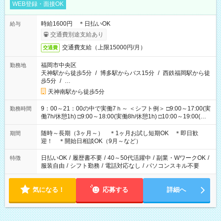
WEB登録・面接OK
時給1600円 ＊日払いOK
給与
交通費別途支給あり
交通費支給（上限15000円/月）
交通費
福岡市中央区
勤務地
天神駅から徒歩5分
/
博多駅からバス15分
/
西鉄福岡駅から徒
歩5分
/
…
天神南駅から徒歩5分
9：00～21：00の中で実働7ｈ～ ＜シフト例＞ □9:00～17:00(実
勤務時間
働7h/休憩1h) □9:00～18:00(実働8h/休憩1h) □10:00～19:00(実
働8h/休憩1h) □11:00～20:00(実働8h/休憩1h) □12:00～20:00(実
働7h/休憩1h) □12:00～21:00(実働7h/休憩1h) ＊固定OK ＊選べ
随時～長期（3ヶ月～） ＊1ヶ月お試し短期OK ＊即日歓
期間
る時間帯！
迎！ ＊開始日相談OK（9月～など）
日払いOK
/
履歴書不要
/
40～50代活躍中
/
副業・WワークOK
/
特徴
服装自由
/
シフト勤務
/
電話対応なし
/
パソコンスキル不要
気になる！
応募する
詳細へ