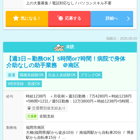
上の大量募集
/
電話対応なし
/
パソコンスキル不要
気になる！
応募する
詳細へ
掲載日：2026.08.03
未読
【週3日～勤務OK】5時間or7時間！病院で身体
介助なしの助手業務 ＠南区
派遣
職種未経験OK
社会人未経験OK
ブランクOK
WEB登録・面接OK
時給1238円 ＜月収例＞週3日勤務：7万4280円＝時給1238円
給与
×5時間×12日／週5日勤務：12万3800円＝時給1238円×5時間
×20日★前払い制度あり（会社規定内）
交通費別途支給あり
全額支給
交通費
福岡市南区
勤務地
大橋(福岡県)駅から徒歩10分
/
南福岡駅から自転車20分
/
博多
駅から自転車15分
/
…