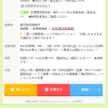
1450円 ■日払いOK（規定あり）※即日払い不可
交通費別途支給あり
交通費全額支給 ■ガソリン代も全額支給（規定あ
交通費
り） ■無料駐車場もご相談ください
鹿児島県枕崎市
勤務地
枕崎駅
/
薩摩板敷駅
/
白沢(鹿児島県)駅
＜選べる勤務地＞シニア向けマンション ※他にもさまざま
な施設をご紹介できます！
★1日5時間～OK！ （例）9:00～18:00のあいだ もちろん1日8時
勤務時間
間のお仕事もご紹介可能です！ご希望をお聞かせください！★家
庭の都合でお休みが必要な場合も遠慮なくご相談ください。 ※
週最低15時間以上の勤務が必要です
短期2ヵ月～のお仕事です。開始日はご相談ください！ ★急募
期間
です！
日払いOK
/
履歴書不要
/
40～50代活躍中
/
副業・WワークOK
/
特徴
服装自由
/
シフト勤務
/
10名以上の大量募集
/
電話対応なし
/
パ
ソコンスキル不要
気になる！
応募する
詳細へ
掲載元企業名
株式会社ネオキャリア ナイス！介護事業部