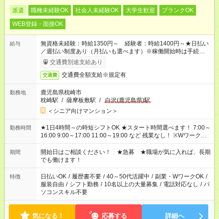
派遣
職種未経験OK
社会人未経験OK
大学生歓迎
ブランクOK
WEB登録・面接OK
無資格未経験：時給1350円～ 経験者：時給1400円～★日払い
給与
／週払い制度あり（月払いも選べます）※稼働開始時は手続き完
了次第のお支払いとなります。
交通費別途支給あり
交通費全額支給※規定有
交通費
鹿児島県枕崎市
勤務地
枕崎駅
/
薩摩板敷駅
/
白沢(鹿児島県)駅
＜シニア向けマンション＞
★1日4時間～の時短シフトOK ★スタート時間選べます！ 7:00～
勤務時間
16:00 9:00～17:00 11:00～19:00 など 残業なし！ ※Wワークの
場合、他のお仕事と合わせ週40時間超の就業はご案内できませ
ん ※法令に基づき、週20時間以上勤務は社会保険への加入対象
開始日はご相談ください！ ★急募 ★職場が気に入れば、長期
期間
となります ※労働者派遣法（日雇い派遣の原則禁止）により、
でも働けます！
短時間・短期間の就業はご案内が難しい場合があります
日払いOK
/
履歴書不要
/
40～50代活躍中
/
副業・WワークOK
/
特徴
服装自由
/
シフト勤務
/
10名以上の大量募集
/
電話対応なし
/
パ
ソコンスキル不要
気になる！
応募する
詳細へ