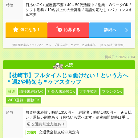
業はご案内が難しい場合があります
日払いOK
/
履歴書不要
/
40～50代活躍中
/
副業・WワークOK
/
特徴
シフト勤務
/
10名以上の大量募集
/
電話対応なし
/
パソコンスキ
ル不要
気になる！
応募する
詳細へ
掲載元企業名
マンパワーグループ株式会社 ケアサービス事業部 （医療福祉介護関連）
掲載日：2026.08.04
未読
【枕崎市】フルタイムじゃ働けない！という方へ
＊週2や時短も＊ケアスタッフ
派遣
職種未経験OK
社会人未経験OK
大学生歓迎
ブランクOK
WEB登録・面接OK
無資格未経験：時給1350円～ 経験者：時給1400円～ ★日払
給与
い／週払い制度あり（月払いも選べます）※稼働開始時は手続き
完了次第のお支払いとなります。
交通費別途支給あり
交通費全額支給※規定有
交通費