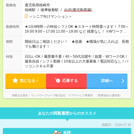
鹿児島県枕崎市
勤務地
枕崎駅
/
薩摩板敷駅
/
白沢(鹿児島県)駅
＜シニア向けマンション＞
★1日4時間～の時短シフトOK ★スタート時間選べます！ 7:00～
勤務時間
16:00 9:00～17:00 11:00～19:00 など 残業なし！ ※Wワークの
場合、他のお仕事と合わせ週40時間超の就業はご案内できませ
ん ※法令に基づき、週20時間以上勤務は社会保険への加入対象
開始日はご相談ください！ ★急募 ★職場が気に入れば、長期
期間
となります ※労働者派遣法（日雇い派遣の原則禁止）により、
でも働けます！
短時間・短期間の就業はご案内が難しい場合があります
日払いOK
/
履歴書不要
/
40～50代活躍中
/
副業・WワークOK
/
特徴
服装自由
/
シフト勤務
/
10名以上の大量募集
/
電話対応なし
/
パ
ソコンスキル不要
気になる！
応募する
詳細へ
掲載元企業名
マンパワーグループ株式会社 ケアサービス事業部 （医療福祉介護関連）
あなたの閲覧履歴からのオススメ
掲載日：2026.07.30
未読