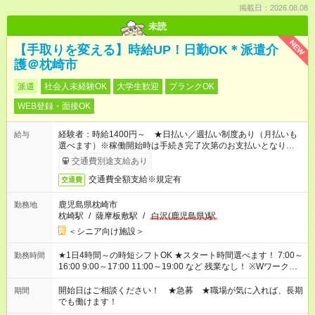
掲載日：2026.08.08
未読
NEW
【手取りを変える】時給UP！日勤OK＊派遣介
護＠枕崎市
派遣
社会人未経験OK
大学生歓迎
ブランクOK
WEB登録・面接OK
経験者：時給1400円～ ★日払い／週払い制度あり（月払いも
給与
選べます）※稼働開始時は手続き完了次第のお支払いとなりま
す。
交通費別途支給あり
交通費全額支給※規定有
交通費
鹿児島県枕崎市
勤務地
枕崎駅
/
薩摩板敷駅
/
白沢(鹿児島県)駅
＜シニア向け施設＞
★1日4時間～の時短シフトOK ★スタート時間選べます！ 7:00～
勤務時間
16:00 9:00～17:00 11:00～19:00 など 残業なし！ ※Wワークの
場合、他のお仕事と合わせ週40時間超の就業はご案内できませ
ん ※法令に基づき、週20時間以上勤務は社会保険への加入対象
開始日はご相談ください！ ★急募 ★職場が気に入れば、長期
期間
となります ※労働者派遣法（日雇い派遣の原則禁止）により、
でも働けます！
短時間・短期間の就業はご案内が難しい場合があります