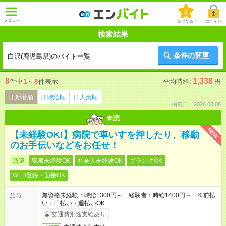
0
メニュー
気になる！
ログイン
検索結果
条件の変更
白沢(鹿児島県)のバイト一覧
8
1,338
件中
1
～
8
件表示
平均時給:
円
新着順
時給順
人気順
掲載日：2026.08.08
未読
NEW
【未経験OK!】病院で車いすを押したり、移動
のお手伝いなどをお任せ！
派遣
職種未経験OK
社会人未経験OK
ブランクOK
WEB登録・面接OK
無資格未経験：時給1300円～ 経験者：時給1400円～ ※前払
給与
い・日払い・週払いOK
交通費別途支給あり