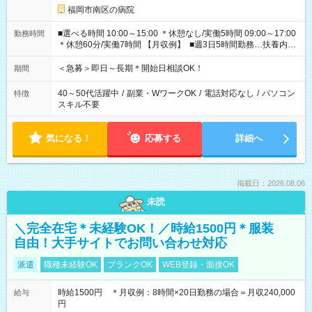
福岡市南区の病院
■選べる時間 10:00～15:00 ＊休憩なし/実働5時間 09:00～17:00
勤務時間
＊休憩60分/実働7時間 【月収例】 ■週3日5時間勤務…扶養内可
能 74,280円（時給1238円×5時間×12日） ■週3日7時間勤務
103,992円（時給1238円×7時間×12日） ■週5日5時間勤務
＜急募＞即日～長期＊開始日相談OK！
期間
123,800円（時給1238円×5時間×20日） ■週5日7時間勤務
173,320円（時給1238円×7時間×20日）
40～50代活躍中
/
副業・WワークOK
/
電話対応なし
/
パソコン
特徴
スキル不要
気になる！
応募する
詳細へ
掲載日：2026.08.06
未読
＼完全在宅＊未経験OK！／時給1500円＊服装
自由！大手サイトでお問い合わせ対応
派遣
職種未経験OK
ブランクOK
WEB登録・面接OK
時給1500円 ＊月収例：8時間×20日勤務の場合＝月収240,000
給与
円