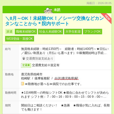
掲載日：2026.08.05
未読
NEW
＼8月～OK！未経験OK！／シーツ交換などカン
タンなことから＊院内サポート
派遣
職種未経験OK
社会人未経験OK
大学生歓迎
ブランクOK
WEB登録・面接OK
無資格未経験：時給1350円～ 経験者：時給1400円～★日払い
給与
／週払い制度あり（月払いも選べます）※稼働開始時は手続き完
了次第のお支払いとなります。
交通費別途支給あり
交通費支給※規定有
交通費
鹿児島県枕崎市
勤務地
枕崎駅
/
薩摩板敷駅
/
白沢(鹿児島県)駅
≪勤務地が選べる≫病院でのお仕事です。
★1日4時間～の時短シフトOK ★都合に合わせてシフトが決めら
勤務時間
れます シフト例： 7：00～16：00 9：00～15：00 9：00～
18：00 11：00～20：00 など ※Wワークの場合、他のお仕事と
合わせ週40時間超の就業はご案内できません ※法令に基づき、
開始日はご相談ください！ ★急募 ★職場が気に入れば、長期
期間
週20時間以上勤務は社会保険への加入対象となります ※労働者
でも働けます！
派遣法（日雇い派遣の原則禁止）により、短時間・短期間の就