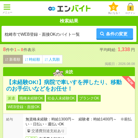
0
メニュー
気になる！
ログイン
検索結果
条件の変更
枕崎市でWEB登録・面接OKのバイト一覧
8
1,338
件中
1
～
8
件表示
平均時給:
円
新着順
時給順
人気順
掲載日：2026.08.08
未読
NEW
【未経験OK!】病院で車いすを押したり、移動
のお手伝いなどをお任せ！
派遣
職種未経験OK
社会人未経験OK
ブランクOK
WEB登録・面接OK
無資格未経験：時給1300円～ 経験者：時給1400円～ ※前払
給与
い・日払い・週払いOK
交通費別途支給あり