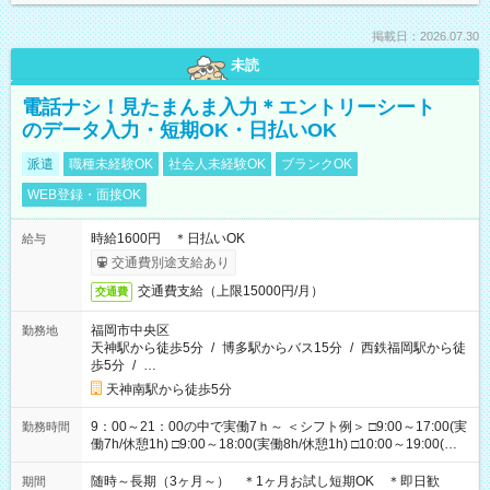
掲載日：2026.07.30
未読
電話ナシ！見たまんま入力＊エントリーシート
のデータ入力・短期OK・日払いOK
派遣
職種未経験OK
社会人未経験OK
ブランクOK
WEB登録・面接OK
時給1600円 ＊日払いOK
給与
交通費別途支給あり
交通費支給（上限15000円/月）
交通費
福岡市中央区
勤務地
天神駅から徒歩5分
/
博多駅からバス15分
/
西鉄福岡駅から徒
歩5分
/
…
天神南駅から徒歩5分
9：00～21：00の中で実働7ｈ～ ＜シフト例＞ □9:00～17:00(実
勤務時間
働7h/休憩1h) □9:00～18:00(実働8h/休憩1h) □10:00～19:00(実
働8h/休憩1h) □11:00～20:00(実働8h/休憩1h) □12:00～20:00(実
働7h/休憩1h) □12:00～21:00(実働7h/休憩1h) ＊固定OK ＊選べ
随時～長期（3ヶ月～） ＊1ヶ月お試し短期OK ＊即日歓
期間