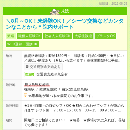
掲載日：2026.08.05
未読
＼8月～OK！未経験OK！／シーツ交換などカンタ
ンなことから＊院内サポート
派遣
職種未経験OK
社会人未経験OK
大学生歓迎
ブランクOK
WEB登録・面接OK
無資格未経験：時給1350円～ 経験者：時給1400円～★日払い
給与
／週払い制度あり（月払いも選べます）※稼働開始時は手続き完
了次第のお支払いとなります。
交通費別途支給あり
交通費支給※規定有
交通費
鹿児島県枕崎市
勤務地
枕崎駅
/
薩摩板敷駅
/
白沢(鹿児島県)駅
≪勤務地が選べる≫病院でのお仕事です。
★1日4時間～の時短シフトOK ★都合に合わせてシフトが決めら
勤務時間
れます シフト例： 7：00～16：00 9：00～15：00 9：00～
18：00 11：00～20：00 など ※Wワークの場合、他のお仕事と
合わせ週40時間超の就業はご案内できません ※法令に基づき、
開始日はご相談ください！ ★急募 ★職場が気に入れば、長期
期間
週20時間以上勤務は社会保険への加入対象となります ※労働者
でも働けます！
派遣法（日雇い派遣の原則禁止）により、短時間・短期間の就