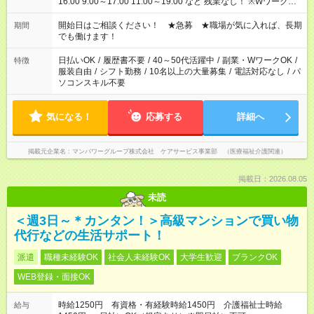
16:00 9:00～17:00 11:00～19:00 など 残業なし！ ※Wワークの
場合、他のお仕事と合わせ週40時間超の就業はご案内できませ
ん ※法令に基づき、週20時間以上勤務は社会保険への加入対象
開始日はご相談ください！ ★急募 ★職場が気に入れば、長期
期間
となります ※労働者派遣法（日雇い派遣の原則禁止）により、
でも働けます！
短時間・短期間の就業はご案内が難しい場合があります
日払いOK
/
履歴書不要
/
40～50代活躍中
/
副業・WワークOK
/
特徴
服装自由
/
シフト勤務
/
10名以上の大量募集
/
電話対応なし
/
パ
ソコンスキル不要
気になる！
応募する
詳細へ
掲載元企業名
マンパワーグループ株式会社 ケアサービス事業部 （医療福祉介護関連）
掲載日：2026.08.05
未読
＜週3日～＊カンタン！＞高級マンションで買い物
代行などの生活サポート！
派遣
職種未経験OK
社会人未経験OK
大学生歓迎
ブランクOK
WEB登録・面接OK
時給1250円 有資格・有経験時給1450円 介護福祉士時給
給与