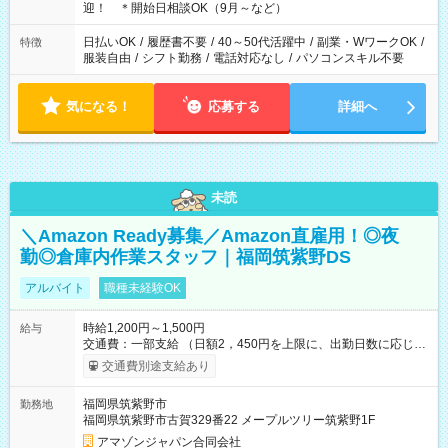
る時間帯！
迎！ ＊開始日相談OK（9月～など）
日払いOK
/
履歴書不要
/
40～50代活躍中
/
副業・WワークOK
/
特徴
服装自由
/
シフト勤務
/
電話対応なし
/
パソコンスキル不要
気になる！
応募する
詳細へ
未読
＼Amazon Ready募集／Amazon直雇用！◎夜
勤◎倉庫内作業スタッフ｜福岡筑紫野DS
アルバイト
職種未経験OK
時給1,200円～1,500円
給与
交通費：一部支給 （日額2，450円を上限に、出勤日数に応じて
実費支給） ※22:00～翌5:00までは時給25%UP！ ■給与前払い
交通費別途支給あり
制度あり ※前払い額の上限あり、手数料無料（Amazon負担）
そのほか所定の条件が適用されます 【試用期間】試用期間なし
福岡県筑紫野市
勤務地
福岡県筑紫野市古賀329番22 メープルツリー筑紫野1F
アマゾンジャパン合同会社