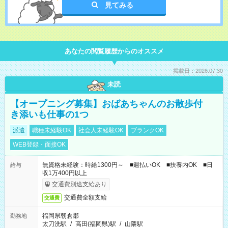
見てみる
あなたの閲覧履歴からのオススメ
掲載日：2026.07.30
未読
【オープニング募集】おばあちゃんのお散歩付
き添いも仕事の1つ
派遣
職種未経験OK
社会人未経験OK
ブランクOK
WEB登録・面接OK
無資格未経験：時給1300円～ ■週払いOK ■扶養内OK ■日
給与
収1万400円以上
交通費別途支給あり
交通費全額支給
交通費
福岡県朝倉郡
勤務地
太刀洗駅
/
高田(福岡県)駅
/
山隈駅