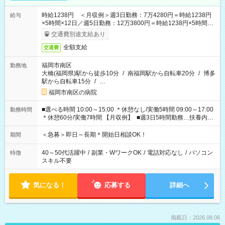
時給1238円 ＜月収例＞週3日勤務：7万4280円＝時給1238円
給与
×5時間×12日／週5日勤務：12万3800円＝時給1238円×5時間
×20日★前払い制度あり（会社規定内）
交通費別途支給あり
全額支給
交通費
福岡市南区
勤務地
大橋(福岡県)駅から徒歩10分
/
南福岡駅から自転車20分
/
博多
駅から自転車15分
/
…
福岡市南区の病院
■選べる時間 10:00～15:00 ＊休憩なし/実働5時間 09:00～17:00
勤務時間
＊休憩60分/実働7時間 【月収例】 ■週3日5時間勤務…扶養内可
能 74,280円（時給1238円×5時間×12日） ■週3日7時間勤務
103,992円（時給1238円×7時間×12日） ■週5日5時間勤務
＜急募＞即日～長期＊開始日相談OK！
期間
123,800円（時給1238円×5時間×20日） ■週5日7時間勤務
173,320円（時給1238円×7時間×20日）
40～50代活躍中
/
副業・WワークOK
/
電話対応なし
/
パソコン
特徴
スキル不要
気になる！
応募する
詳細へ
掲載日：2026.08.06