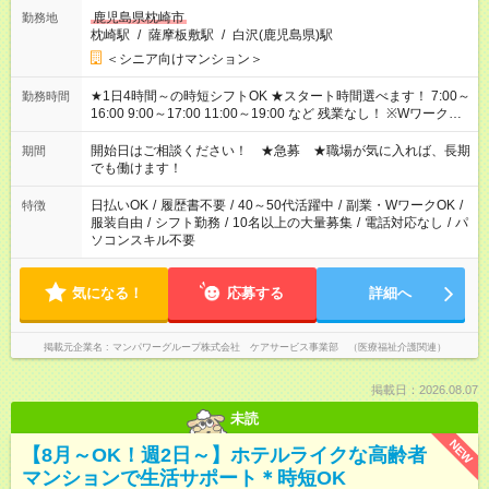
鹿児島県枕崎市
勤務地
枕崎駅
/
薩摩板敷駅
/
白沢(鹿児島県)駅
＜シニア向けマンション＞
★1日4時間～の時短シフトOK ★スタート時間選べます！ 7:00～
勤務時間
16:00 9:00～17:00 11:00～19:00 など 残業なし！ ※Wワークの
場合、他のお仕事と合わせ週40時間超の就業はご案内できませ
ん ※法令に基づき、週20時間以上勤務は社会保険への加入対象
開始日はご相談ください！ ★急募 ★職場が気に入れば、長期
期間
となります ※労働者派遣法（日雇い派遣の原則禁止）により、
でも働けます！
短時間・短期間の就業はご案内が難しい場合があります
日払いOK
/
履歴書不要
/
40～50代活躍中
/
副業・WワークOK
/
特徴
服装自由
/
シフト勤務
/
10名以上の大量募集
/
電話対応なし
/
パ
ソコンスキル不要
気になる！
応募する
詳細へ
掲載元企業名
マンパワーグループ株式会社 ケアサービス事業部 （医療福祉介護関連）
掲載日：2026.08.07
未読
NEW
【8月～OK！週2日～】ホテルライクな高齢者
マンションで生活サポート＊時短OK