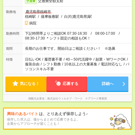
交通費全額支給
交通費
鹿児島県枕崎市
勤務地
枕崎駅
/
薩摩板敷駅
/
白沢(鹿児島県)駅
病院
下記時間帯よりご相談OK 07:30-16:30 / 08:00-17:00 /
勤務時間
08:30-17:30 ＊シフト固定の相談もOK！
長期のお仕事です。開始日はご相談ください！ ※急募
期間
日払いOK
/
履歴書不要
/
40～50代活躍中
/
副業・WワークOK
/
特徴
服装自由
/
シフト勤務
/
10名以上の大量募集
/
電話対応なし
/
パ
ソコンスキル不要
気になる！
応募する
詳細へ
掲載元企業名
株式会社ウィルオブ・ワーク ケアワーク事業部
興味のあるバイト
は、とりあえず保存しよう♪
保存した求人は、後からまとめて応募できるよ。
企業からアプローチが届くことも！