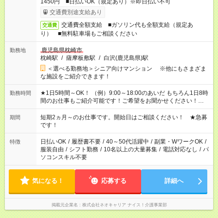
1450円 ■日払いOK（規定あり）※即日払い不可
交通費別途支給あり
交通費全額支給 ■ガソリン代も全額支給（規定あ
交通費
り） ■無料駐車場もご相談ください
鹿児島県枕崎市
勤務地
枕崎駅
/
薩摩板敷駅
/
白沢(鹿児島県)駅
＜選べる勤務地＞シニア向けマンション ※他にもさまざま
な施設をご紹介できます！
★1日5時間～OK！ （例）9:00～18:00のあいだ もちろん1日8時
勤務時間
間のお仕事もご紹介可能です！ご希望をお聞かせください！★家
庭の都合でお休みが必要な場合も遠慮なくご相談ください。 ※
週最低15時間以上の勤務が必要です
短期2ヵ月～のお仕事です。開始日はご相談ください！ ★急募
期間
です！
日払いOK
/
履歴書不要
/
40～50代活躍中
/
副業・WワークOK
/
特徴
服装自由
/
シフト勤務
/
10名以上の大量募集
/
電話対応なし
/
パ
ソコンスキル不要
気になる！
応募する
詳細へ
掲載元企業名
株式会社ネオキャリア ナイス！介護事業部