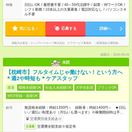
業はご案内が難しい場合があります
日払いOK
/
履歴書不要
/
40～50代活躍中
/
副業・WワークOK
/
特徴
シフト勤務
/
10名以上の大量募集
/
電話対応なし
/
パソコンスキ
ル不要
気になる！
応募する
詳細へ
掲載元企業名
マンパワーグループ株式会社 ケアサービス事業部 （医療福祉介護関連）
掲載日：2026.08.04
未読
【枕崎市】フルタイムじゃ働けない！という方へ
＊週2や時短も＊ケアスタッフ
派遣
職種未経験OK
社会人未経験OK
大学生歓迎
ブランクOK
WEB登録・面接OK
無資格未経験：時給1350円～ 経験者：時給1400円～ ★日払
給与
い／週払い制度あり（月払いも選べます）※稼働開始時は手続き
完了次第のお支払いとなります。
交通費別途支給あり
交通費全額支給※規定有
交通費