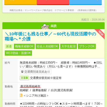
掲載元企業名
マンパワーグループ株式会社 ケアサービス事業部 （医療福祉介護関連）
掲載日：2026.08.06
未読
NEW
＼10年後にも残る仕事／～60代も現役活躍中の
職場へ＊介護
派遣
職種未経験OK
社会人未経験OK
大学生歓迎
ブランクOK
WEB登録・面接OK
無資格未経験：時給1350円～ 経験者：時給1400円～ ★日払
給与
い／週払い制度あり（月払いも選べます）※稼働開始時は手続き
完了次第のお支払いとなります。
交通費別途支給あり
交通費全額支給※規定有
交通費
鹿児島県枕崎市
勤務地
枕崎駅
/
薩摩板敷駅
/
白沢(鹿児島県)駅
＜シニア向け施設＞
★1日4時間～の時短シフトOK ★スタート時間選べます！ 7:00～
勤務時間