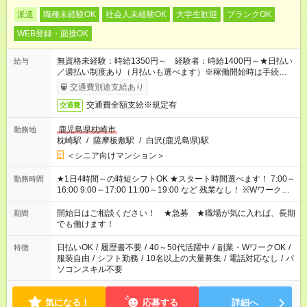
派遣
職種未経験OK
社会人未経験OK
大学生歓迎
ブランクOK
WEB登録・面接OK
無資格未経験：時給1350円～ 経験者：時給1400円～★日払い
給与
／週払い制度あり（月払いも選べます）※稼働開始時は手続き完
了次第のお支払いとなります。
交通費別途支給あり
交通費全額支給※規定有
交通費
鹿児島県枕崎市
勤務地
枕崎駅
/
薩摩板敷駅
/
白沢(鹿児島県)駅
＜シニア向けマンション＞
★1日4時間～の時短シフトOK ★スタート時間選べます！ 7:00～
勤務時間
16:00 9:00～17:00 11:00～19:00 など 残業なし！ ※Wワークの
場合、他のお仕事と合わせ週40時間超の就業はご案内できませ
ん ※法令に基づき、週20時間以上勤務は社会保険への加入対象
開始日はご相談ください！ ★急募 ★職場が気に入れば、長期
期間
となります ※労働者派遣法（日雇い派遣の原則禁止）により、
でも働けます！
短時間・短期間の就業はご案内が難しい場合があります
日払いOK
/
履歴書不要
/
40～50代活躍中
/
副業・WワークOK
/
特徴
服装自由
/
シフト勤務
/
10名以上の大量募集
/
電話対応なし
/
パ
ソコンスキル不要
気になる！
応募する
詳細へ