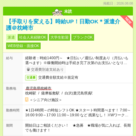
掲載日：2026.08.08
未読
NEW
【手取りを変える】時給UP！日勤OK＊派遣介
護＠枕崎市
派遣
社会人未経験OK
大学生歓迎
ブランクOK
WEB登録・面接OK
経験者：時給1400円～ ★日払い／週払い制度あり（月払いも
給与
選べます）※稼働開始時は手続き完了次第のお支払いとなりま
す。
交通費別途支給あり
交通費全額支給※規定有
交通費
鹿児島県枕崎市
勤務地
枕崎駅
/
薩摩板敷駅
/
白沢(鹿児島県)駅
＜シニア向け施設＞
★1日4時間～の時短シフトOK ★スタート時間選べます！ 7:00～
勤務時間
16:00 9:00～17:00 11:00～19:00 など 残業なし！ ※Wワークの
場合、他のお仕事と合わせ週40時間超の就業はご案内できませ
ん ※法令に基づき、週20時間以上勤務は社会保険への加入対象
開始日はご相談ください！ ★急募 ★職場が気に入れば、長期
期間
となります ※労働者派遣法（日雇い派遣の原則禁止）により、
でも働けます！
短時間・短期間の就業はご案内が難しい場合があります