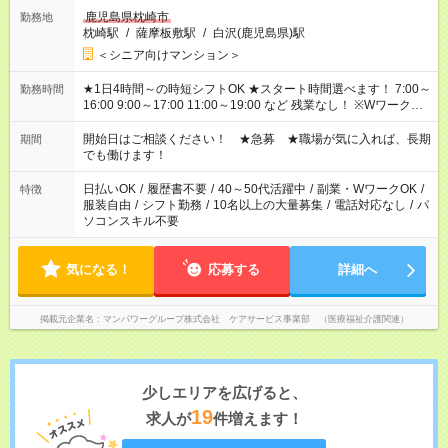
鹿児島県枕崎市
勤務地
枕崎駅
/
薩摩板敷駅
/
白沢(鹿児島県)駅
＜シニア向けマンション＞
★1日4時間～の時短シフトOK ★スタート時間選べます！ 7:00～
勤務時間
16:00 9:00～17:00 11:00～19:00 など 残業なし！ ※Wワークの
場合、他のお仕事と合わせ週40時間超の就業はご案内できませ
ん ※法令に基づき、週20時間以上勤務は社会保険への加入対象
開始日はご相談ください！ ★急募 ★職場が気に入れば、長期
期間
となります ※労働者派遣法（日雇い派遣の原則禁止）により、
でも働けます！
短時間・短期間の就業はご案内が難しい場合があります
日払いOK
/
履歴書不要
/
40～50代活躍中
/
副業・WワークOK
/
特徴
服装自由
/
シフト勤務
/
10名以上の大量募集
/
電話対応なし
/
パ
ソコンスキル不要
気になる！
応募する
詳細へ
掲載元企業名
マンパワーグループ株式会社 ケアサービス事業部 （医療福祉介護関連）
少しエリアを広げると、
19
求人が
件増えます！