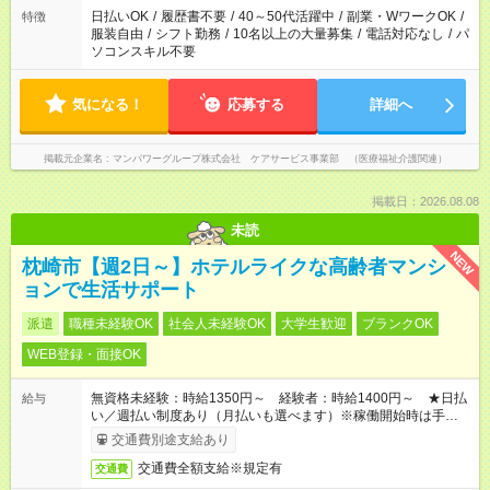
日払いOK
/
履歴書不要
/
40～50代活躍中
/
副業・WワークOK
/
特徴
服装自由
/
シフト勤務
/
10名以上の大量募集
/
電話対応なし
/
パ
ソコンスキル不要
気になる！
応募する
詳細へ
掲載元企業名
マンパワーグループ株式会社 ケアサービス事業部 （医療福祉介護関連）
掲載日：2026.08.08
未読
NEW
枕崎市【週2日～】ホテルライクな高齢者マンシ
ョンで生活サポート
派遣
職種未経験OK
社会人未経験OK
大学生歓迎
ブランクOK
WEB登録・面接OK
無資格未経験：時給1350円～ 経験者：時給1400円～ ★日払
給与
い／週払い制度あり（月払いも選べます）※稼働開始時は手続き
完了次第のお支払いとなります。
交通費別途支給あり
交通費全額支給※規定有
交通費