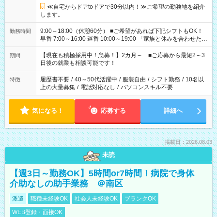
≪自宅からドアtoドアで30分以内！≫ご希望の勤務地を紹介
します。
9:00～18:00（休憩60分） ■ご希望があれば下記シフトもOK！
勤務時間
早番 7:00～16:00 遅番 10:00～19:00 「家族と休みを合わせた
い」 「余裕を持って夕飯の準備がしたい」 「できれば残業はし
たくない」 など、ご希望を教えてくださいね。 ※Wワーク希望
【現在も積極採用中！急募！】2カ月～ ■ご応募から最短2～3
期間
の方へ 今ご覧のお仕事で希望する勤務時間と、もう1つのお仕事
日後の就業も相談可能です！
の勤務時間。 合計で週40時間を超える場合は応募できません。
履歴書不要
/
40～50代活躍中
/
服装自由
/
シフト勤務
/
10名以
特徴
上の大量募集
/
電話対応なし
/
パソコンスキル不要
気になる！
応募する
詳細へ
掲載日：2026.08.03
未読
【週3日～勤務OK】5時間or7時間！病院で身体
介助なしの助手業務 ＠南区
派遣
職種未経験OK
社会人未経験OK
ブランクOK
WEB登録・面接OK