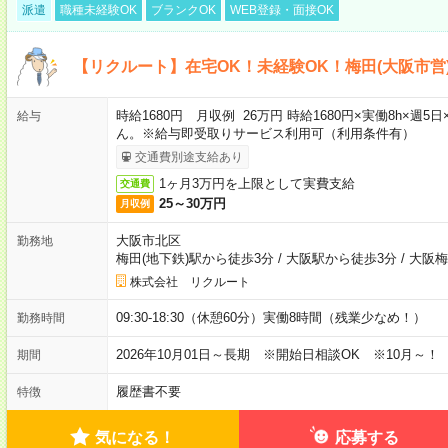
派遣
職種未経験OK
ブランクOK
WEB登録・面接OK
【リクルート】在宅OK！未経験OK！梅田(大阪市営
時給1680円 月収例 26万円 時給1680円×実働8h×
給与
ん。※給与即受取りサービス利用可（利用条件有）
交通費別途支給あり
1ヶ月3万円を上限として実費支給
交通費
25～30万円
月収例
大阪市北区
勤務地
梅田(地下鉄)駅から徒歩3分
/
大阪駅から徒歩3分
/
大阪梅
株式会社 リクルート
09:30-18:30（休憩60分）実働8時間（残業少なめ！）
勤務時間
2026年10月01日～長期 ※開始日相談OK ※10月～！
期間
履歴書不要
特徴
気になる！
応募する