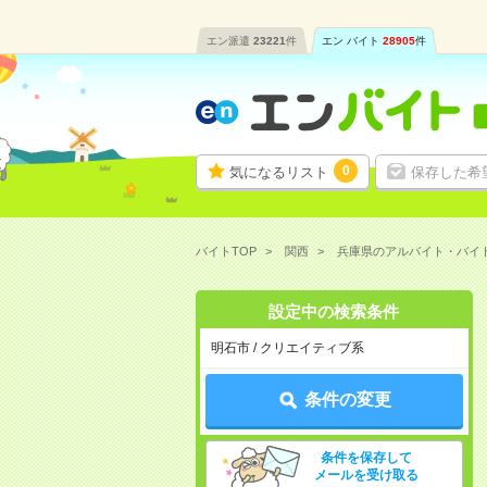
エン派遣
23221
件
エン バイト
28905
件
0
気になるリスト
保存した希
バイトTOP
関西
兵庫県のアルバイト・バイ
設定中の検索条件
明石市 / クリエイティブ系
条件の変更
条件を保存して
メールを受け取る