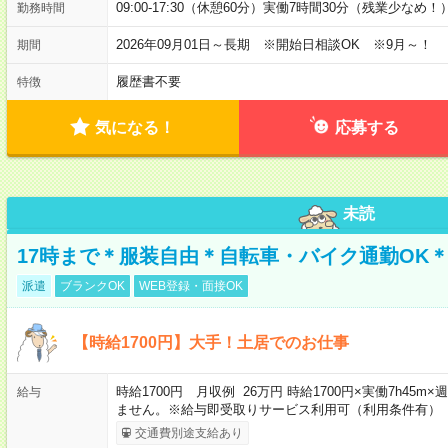
09:00-17:30（休憩60分）実働7時間30分（残業少なめ！
勤務時間
2026年09月01日～長期 ※開始日相談OK ※9月～！
期間
履歴書不要
特徴
気になる！
応募する
未読
17時まで＊服装自由＊自転車・バイク通勤OK
派遣
ブランクOK
WEB登録・面接OK
【時給1700円】大手！土居でのお仕事
時給1700円 月収例 26万円 時給1700円×実働7h45
給与
ません。※給与即受取りサービス利用可（利用条件有）
交通費別途支給あり