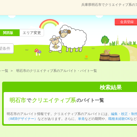
兵庫県明石市でクリエイティブ系の
会員登録
エリア変更
関西版
望条件
ト一覧
明石市のクリエイティブ系のアルバイト・バイト一覧
検索結果
明石市
クリエイティブ系
で
のバイト一覧
明石市のアルバイト情報です。クリエイティブ系のアルバイトには、
編集・校正・制
（WEBデザイナー）
などがあります。さらに、
単発
などの期間や、
職種未経験OK
など