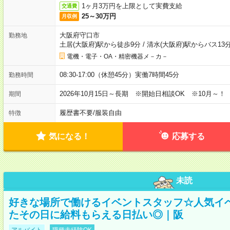
1ヶ月3万円を上限として実費支給
交通費
25～30万円
月収例
大阪府守口市
勤務地
土居(大阪府)駅から徒歩9分
/
清水(大阪府)駅からバス13
電機・電子・OA・精密機器メ－カ－
08:30-17:00（休憩45分）実働7時間45分
勤務時間
2026年10月15日～長期 ※開始日相談OK ※10月～！
期間
履歴書不要
/
服装自由
特徴
気になる！
応募する
未読
好きな場所で働けるイベントスタッフ☆人気イ
たその日に給料もらえる日払い◎｜阪
アルバイト
職種未経験OK