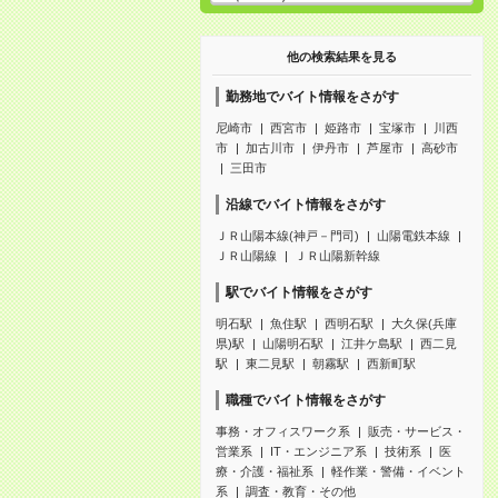
他の検索結果を見る
勤務地でバイト情報をさがす
尼崎市
西宮市
姫路市
宝塚市
川西
市
加古川市
伊丹市
芦屋市
高砂市
三田市
沿線でバイト情報をさがす
ＪＲ山陽本線(神戸－門司)
山陽電鉄本線
ＪＲ山陽線
ＪＲ山陽新幹線
駅でバイト情報をさがす
明石駅
魚住駅
西明石駅
大久保(兵庫
県)駅
山陽明石駅
江井ケ島駅
西二見
駅
東二見駅
朝霧駅
西新町駅
職種でバイト情報をさがす
事務・オフィスワーク系
販売・サービス・
営業系
IT・エンジニア系
技術系
医
療・介護・福祉系
軽作業・警備・イベント
系
調査・教育・その他