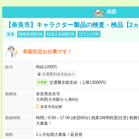
未読
【奈良市】キャラクター製品の検査・検品【2
派遣
職種未経験OK
社会人未経験OK
ブランクOK
長期安定お仕事です！
時給1200円
給与
交通費別途支給あり
交通費全額支給（上限13000円)
交通費
奈良県奈良市
勤務地
大和西大寺駅から車6分
奈良市佐紀町
時間／9:00～17:00 (休憩60分) 残業1時間程度(任意
勤務時間
大募集！
2ヵ月短期大募集！延長有
期間