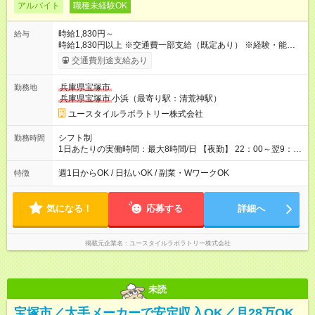
アルバイト
職種未経験OK
時給1,830円～
給与
時給1,830円以上 ※交通費一部支給（既定あり） ※経験・能力を
考慮して決定します 【収入例】 週1回勤務の場合：1,830円×8時
交通費別途支給あり
間×4回=5万8,560円 週3回勤務の場合：1,830円×8時間×12回
=17万5,680円 【試用期間】試用期間あり 試用期間の長さ：2ヶ
兵庫県宝塚市
勤務地
月 ※ 雇用形態と給与に、本採用時と異なる部分があります。 雇
兵庫県宝塚市
小浜（最寄り駅：清荒神駅）
用形態：本採用時と同じです。 給与：時給 1,550円以上
ユースタイルラボラトリー株式会社
シフト制
勤務時間
1日あたりの実働時間：最大8時間/日 【夜勤】 22：00～翌9：
00 ※週1日～OK ／ 夜勤専従 ＊＊ 勤務時間例 ＊＊ ■22時か
ら翌7時 ■23時から翌8時 ■24時から翌9時 など ※上記の時間
週1日からOK / 日払いOK / 副業・WワークOK
特徴
内で8時間勤務（休憩1時間）ご利用者様により、時間は異なり
ます。 ※曜日固定（毎週同じ曜日での勤務となります）
気になる！
応募する
詳細へ
掲載元企業名
ユースタイルラボラトリー株式会社
未読
宝塚市／大手メーカーで安定収入OK／月28万OK