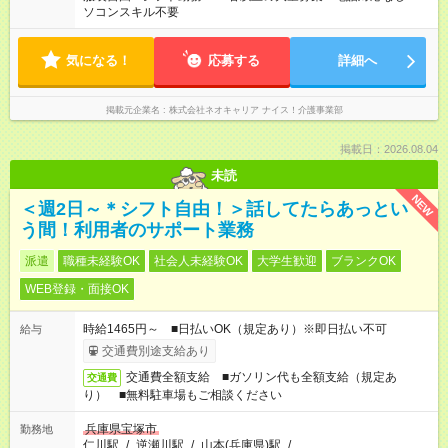
ソコンスキル不要
気になる！
応募する
詳細へ
掲載元企業名
株式会社ネオキャリア ナイス！介護事業部
掲載日：2026.08.04
未読
NEW
＜週2日～＊シフト自由！＞話してたらあっとい
う間！利用者のサポート業務
派遣
職種未経験OK
社会人未経験OK
大学生歓迎
ブランクOK
WEB登録・面接OK
時給1465円～ ■日払いOK（規定あり）※即日払い不可
給与
交通費別途支給あり
交通費全額支給 ■ガソリン代も全額支給（規定あ
交通費
り） ■無料駐車場もご相談ください
兵庫県宝塚市
勤務地
仁川駅
/
逆瀬川駅
/
山本(兵庫県)駅
/
…