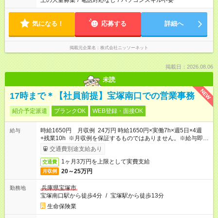
上の大量募集
/
電話対応なし
/
パソコンスキル不要
気になる！
応募する
詳細へ
掲載元企業名
株式会社ニッソーネット
掲載日：2026.08.06
未読
NEW
17時まで＊【社員前提】宝塚南口での営業事務
紹介予定派遣
ブランクOK
WEB登録・面接OK
時給1650円 月収例 24万円 時給1650円×実働7h×週5日×4週
給与
+残業10h ※月収例を保証するものではありません。※給与即受
取りサービス利用可（利用条件有）
交通費別途支給あり
1ヶ月3万円を上限として実費支給
交通費
20～25万円
月収例
兵庫県宝塚市
勤務地
宝塚南口駅から徒歩4分
/
宝塚駅から徒歩13分
生命保険業