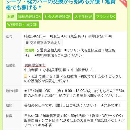
NEW
シーツ・枕カバーの交換から始める介護！無資
格でも稼げる＊
派遣
職種未経験OK
社会人未経験OK
大学生歓迎
ブランクOK
WEB登録・面接OK
時給1465円～ ■日払いOK（規定あり）※即日払い不可
給与
交通費別途支給あり
交通費全額支給 ■ガソリン代も全額支給（規定あ
交通費
り） ■無料駐車場もご相談ください
兵庫県宝塚市
勤務地
中山寺駅
/
小林(兵庫県)駅
/
中山観音駅
/
…
＜近所で働ける！選べる勤務地＞初めてでも安心！ピッタリ
の介護施設や病院をご紹介！
★1日4時間～OK！ （例）9:00～18:00のあいだ もちろん1日8時
勤務時間
間のお仕事もご紹介可能です！ご希望をお聞かせください！★家
庭の都合でお休みが必要な場合も遠慮なくご相談ください。 ※
週最低15時間以上の勤務が必要です
長期のお仕事です。開始日はご相談ください！ ★急募です！
期間
日払いOK
/
履歴書不要
/
40～50代活躍中
/
副業・WワークOK
/
特徴
服装自由
/
シフト勤務
/
10名以上の大量募集
/
電話対応なし
/
パ
ソコンスキル不要