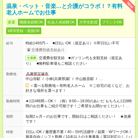
NEW
温泉・ペット・音楽…と介護がコラボ！？有料
老人ホームでお仕事
派遣
職種未経験OK
社会人未経験OK
大学生歓迎
ブランクOK
WEB登録・面接OK
時給1465円～ ■日払いOK（規定あり）※即日払い不可
給与
交通費別途支給あり
交通費全額支給 ■ガソリン代も全額支給（規定あ
交通費
り） ■無料駐車場もご相談ください
兵庫県宝塚市
勤務地
中山寺駅
/
小林(兵庫県)駅
/
中山観音駅
/
…
＜選べる勤務地＞有料老人ホーム ※ご自宅の近くなど、お
好きな場所を選べます！
★1日4時間～OK！ （例）9:00～18:00のあいだ もちろん1日8時
勤務時間
間のお仕事もご紹介可能です！ご希望をお聞かせください！★家
庭の都合でお休みが必要な場合も遠慮なくご相談ください。 ※
週最低15時間以上の勤務が必要です
短期2ヵ月～のお仕事です。開始日はご相談ください！ ★急募
期間
です！
日払いOK
/
履歴書不要
/
40～50代活躍中
/
副業・WワークOK
/
特徴
服装自由
/
シフト勤務
/
10名以上の大量募集
/
電話対応なし
/
パ