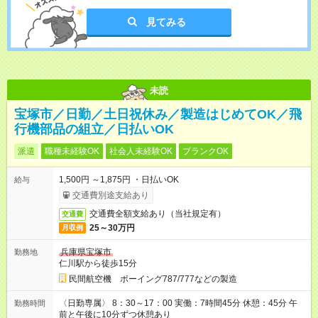
見てみる
未読
宝塚市／日勤／土日祝休み／製造はじめてOK／飛
行機部品の組立／日払いOK
派遣
職種未経験OK
社会人未経験OK
ブランクOK
1,500円 ～1,875円 ・日払いOK
給与
交通費別途支給あり
交通費全額支給あり（当社規定有）
交通費
25～30万円
月収例
兵庫県宝塚市
勤務地
仁川駅から徒歩15分
民間航空機 ボーイング787/777などの製造
〈日勤専属〉 8：30～17：00 実働：7時間45分 休憩：45分 午
勤務時間
前と午後に10分ずつ休憩あり