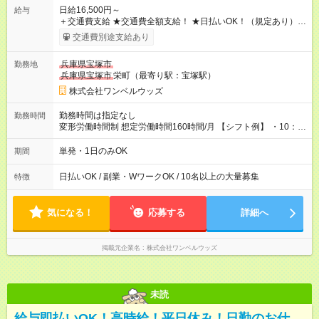
日給16,500円～
給与
＋交通費支給 ★交通費全額支給！ ★日払いOK！（規定あり） ┗
働いたその日に現金GET♪ お仕事後はコンビニATMから 日払
交通費別途支給あり
い分を引き落とせます！ 【試用期間】試用期間なし
兵庫県宝塚市
勤務地
兵庫県宝塚市
栄町（最寄り駅：宝塚駅）
株式会社ワンベルウッズ
勤務時間は指定なし
勤務時間
変形労働時間制 想定労働時間160時間/月 【シフト例】 ・10：
00～20：00
単発・1日のみOK
期間
日払いOK / 副業・WワークOK / 10名以上の大量募集
特徴
気になる！
応募する
詳細へ
掲載元企業名
株式会社ワンベルウッズ
未読
給与即払いOK！高時給！平日休み！日勤のお仕