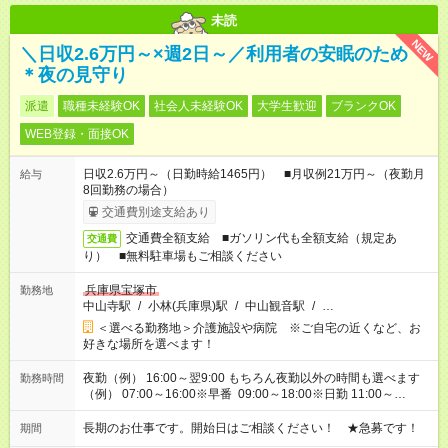
未読
NEW
＼日収2.6万円～×週2日～／利用者の安眠のため
＊夜の見守り
派遣
職種未経験OK
社会人未経験OK
大学生歓迎
ブランクOK
WEB登録・面接OK
日収2.6万円～（日勤時給1465円） ■月収例21万円～（夜勤月
給与
8回勤務の場合）
交通費別途支給あり
交通費全額支給 ■ガソリン代も全額支給（規定あ
交通費
り） ■無料駐車場もご相談ください
兵庫県宝塚市
勤務地
中山寺駅
/
小林(兵庫県)駅
/
中山観音駅
/
…
＜選べる勤務地＞介護施設や病院 ※ご自宅の近くなど、お
好きな場所を選べます！
夜勤（例） 16:00～翌9:00 もちろん夜勤以外の時間も選べます
勤務時間
（例） 07:00～16:00※早番 09:00～18:00※日勤 11:00～
20:00※遅番 ※時間は、固定・選べる施設もあるので、ご希望が
あれば調整できます！ ※シフト制。勤務地により実働時間が異
長期のお仕事です。開始日はご相談ください！ ★急募です！
期間
なります。★家庭の都合でお休みが必要な場合も遠慮なくご相談