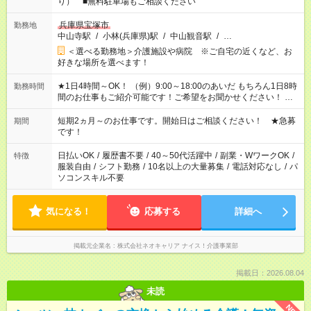
り） ■無料駐車場もご相談ください
兵庫県宝塚市
勤務地
中山寺駅
/
小林(兵庫県)駅
/
中山観音駅
/
…
＜選べる勤務地＞介護施設や病院 ※ご自宅の近くなど、お
好きな場所を選べます！
★1日4時間～OK！ （例）9:00～18:00のあいだ もちろん1日8時
勤務時間
間のお仕事もご紹介可能です！ご希望をお聞かせください！ ※
週最低15時間以上の勤務が必要です
短期2ヵ月～のお仕事です。開始日はご相談ください！ ★急募
期間
です！
日払いOK
/
履歴書不要
/
40～50代活躍中
/
副業・WワークOK
/
特徴
服装自由
/
シフト勤務
/
10名以上の大量募集
/
電話対応なし
/
パ
ソコンスキル不要
気になる！
応募する
詳細へ
掲載元企業名
株式会社ネオキャリア ナイス！介護事業部
掲載日：2026.08.04
未読