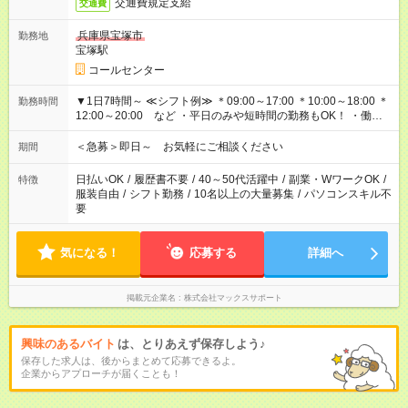
交通費規定支給
交通費
兵庫県宝塚市
勤務地
宝塚駅
コールセンター
▼1日7時間～ ≪シフト例≫ ＊09:00～17:00 ＊10:00～18:00 ＊
勤務時間
12:00～20:00 など ・平日のみや短時間の勤務もOK！ ・働き
方はお気軽にご相談下さい
＜急募＞即日～ お気軽にご相談ください
期間
日払いOK
/
履歴書不要
/
40～50代活躍中
/
副業・WワークOK
/
特徴
服装自由
/
シフト勤務
/
10名以上の大量募集
/
パソコンスキル不
要
気になる！
応募する
詳細へ
掲載元企業名
株式会社マックスサポート
興味のあるバイト
は、とりあえず保存しよう♪
保存した求人は、後からまとめて応募できるよ。
企業からアプローチが届くことも！