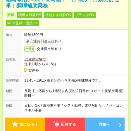
事！調理補助業務
派遣
職種未経験OK
社会人未経験OK
ブランクOK
WEB登録・面接OK
時給1300円
給与
交通費別途支給あり
交通費支給有り
交通費
兵庫県宝塚市
勤務地
逆瀬川駅から車15分
製造外
13:45～19:15 ※表記のうち実働5時間30分です。
勤務時間
長期【ご応募から1週間以内(最短2日目)のスピード就業が可能】
期間
即日～
日払いOK
/
履歴書不要
/
シフト勤務
/
電話対応なし
/
パソコン
特徴
スキル不要
気になる！
応募する
詳細へ