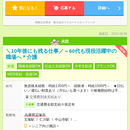
気になる！
応募する
詳細へ
掲載元企業名
株式会社リクルートスタッフィング
掲載日：2026.08.06
未読
NEW
＼10年後にも残る仕事／～60代も現役活躍中の
職場へ＊介護
派遣
職種未経験OK
社会人未経験OK
大学生歓迎
ブランクOK
WEB登録・面接OK
無資格未経験：時給1350円～ 経験者：時給1500円～ ★日払
給与
い／週払い制度あり（月払いも選べます）※稼働開始時は手続き
完了次第のお支払いとなります。
交通費別途支給あり
交通費全額支給※規定有
交通費
兵庫県宝塚市
勤務地
宝塚駅
/
仁川駅
/
中山寺駅
/
…
＜シニア向け施設＞