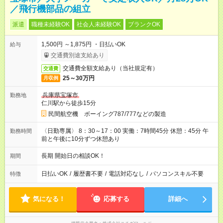
／飛行機部品の組立
派遣
職種未経験OK
社会人未経験OK
ブランクOK
1,500円 ～1,875円 ・日払いOK
給与
交通費別途支給あり
交通費全額支給あり（当社規定有）
交通費
25～30万円
月収例
兵庫県宝塚市
勤務地
仁川駅から徒歩15分
民間航空機 ボーイング787/777などの製造
〈日勤専属〉 8：30～17：00 実働：7時間45分 休憩：45分 午
勤務時間
前と午後に10分ずつ休憩あり
長期 開始日の相談OK！
期間
日払いOK
/
履歴書不要
/
電話対応なし
/
パソコンスキル不要
特徴
気になる！
応募する
詳細へ