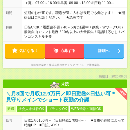
（例） 07:00～16:00※早番 09:00～18:00※日勤 11:00～
20:00※遅番 ※時間は、固定・選べる施設もあるので、ご希望が
あれば調整できます！ ※シフト制。勤務地により実働時間が異
短期のお仕事です。職場が気に入れば長期でも働けます！ ★開
期間
なります。★家庭の都合でお休みが必要な場合も遠慮なくご相談
始日はご相談ください。 ★急募です！
ください。
日払いOK
/
履歴書不要
/
40～50代活躍中
/
副業・WワークOK
/
特徴
服装自由
/
シフト勤務
/
10名以上の大量募集
/
電話対応なし
/
パ
ソコンスキル不要
気になる！
応募する
詳細へ
掲載元企業名
株式会社ネオキャリア ナイス！介護事業部
掲載日：2026.08.05
未読
NEW
＼月8回で月収12.9万円／即日勤務×日払い可＊
見守りメインでショート夜勤の介護
派遣
社会人未経験OK
ブランクOK
WEB登録・面接OK
日収1万6150円～（日勤時給1700円～） ■資格や経験によって
給与
時給UP ■日払いOK！