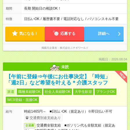
長期 開始日の相談OK！
期間
日払いOK
/
履歴書不要
/
電話対応なし
/
パソコンスキル不要
特徴
気になる！
応募する
詳細へ
掲載元企業名
株式会社ニチギワールド
掲載日：2026.08.04
未読
NEW
【午前に登録⇒午後にお仕事決定】「時短」
「週2日」など希望を叶える＊介護スタッフ
派遣
職種未経験OK
社会人未経験OK
大学生歓迎
ブランクOK
WEB登録・面接OK
時給1465円～ ■日払いOK（規定あり）※即日払い不可
給与
交通費別途支給あり
交通費全額支給 ■ガソリン代も全額支給（規定あ
交通費