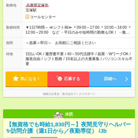
兵庫県宝塚市
勤務地
宝塚駅
コールセンター
▼1日7時間～ ≪シフト例≫ ＊09:00～17:00 ＊10:00～18:00 ＊
勤務時間
12:00～20:00 など ・平日のみや短時間の勤務もOK！ ・働き
方はお気軽にご相談下さい
＜急募＞即日～ お気軽にご相談ください
期間
日払いOK
/
履歴書不要
/
40～50代活躍中
/
副業・WワークOK
/
特徴
服装自由
/
シフト勤務
/
10名以上の大量募集
/
パソコンスキル不
要
気になる！
応募する
詳細へ
掲載元企業名
株式会社マックスサポート
未読
【無資格でも時給1,830円～】夜間見守りヘルパー
✨訪問介護（週1日から／夜勤専従） /Jb