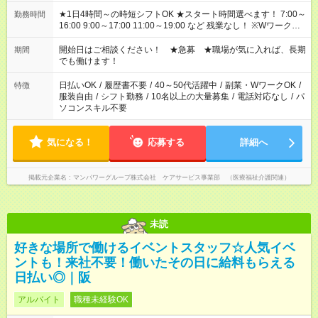
★1日4時間～の時短シフトOK ★スタート時間選べます！ 7:00～
勤務時間
16:00 9:00～17:00 11:00～19:00 など 残業なし！ ※Wワークの
場合、他のお仕事と合わせ週40時間超の就業はご案内できませ
ん ※法令に基づき、週20時間以上勤務は社会保険への加入対象
開始日はご相談ください！ ★急募 ★職場が気に入れば、長期
期間
となります ※労働者派遣法（日雇い派遣の原則禁止）により、
でも働けます！
短時間・短期間の就業はご案内が難しい場合があります
日払いOK
/
履歴書不要
/
40～50代活躍中
/
副業・WワークOK
/
特徴
服装自由
/
シフト勤務
/
10名以上の大量募集
/
電話対応なし
/
パ
ソコンスキル不要
気になる！
応募する
詳細へ
掲載元企業名
マンパワーグループ株式会社 ケアサービス事業部 （医療福祉介護関連）
未読
好きな場所で働けるイベントスタッフ☆人気イベ
ントも！来社不要！働いたその日に給料もらえる
日払い◎｜阪
アルバイト
職種未経験OK