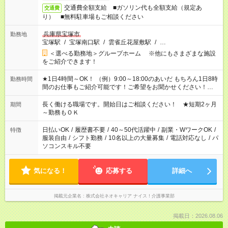
交通費全額支給 ■ガソリン代も全額支給（規定あ
交通費
り） ■無料駐車場もご相談ください
兵庫県宝塚市
勤務地
宝塚駅
/
宝塚南口駅
/
雲雀丘花屋敷駅
/
…
＜選べる勤務地＞グループホーム ※他にもさまざまな施設
をご紹介できます！
★1日4時間～OK！ （例）9:00～18:00のあいだ もちろん1日8時
勤務時間
間のお仕事もご紹介可能です！ご希望をお聞かせください！★家
庭の都合でお休みが必要な場合も遠慮なくご相談ください。 ※
週最低15時間以上の勤務が必要です
長く働ける職場です。開始日はご相談ください！ ★短期2ヶ月
期間
～勤務もＯＫ
日払いOK
/
履歴書不要
/
40～50代活躍中
/
副業・WワークOK
/
特徴
服装自由
/
シフト勤務
/
10名以上の大量募集
/
電話対応なし
/
パ
ソコンスキル不要
気になる！
応募する
詳細へ
掲載元企業名
株式会社ネオキャリア ナイス！介護事業部
掲載日：2026.08.06