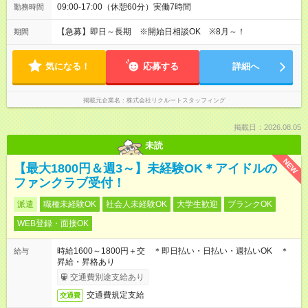
09:00-17:00（休憩60分）実働7時間
勤務時間
【急募】即日～長期 ※開始日相談OK ※8月～！
期間
気になる！
応募する
詳細へ
掲載元企業名
株式会社リクルートスタッフィング
掲載日：2026.08.05
未読
NEW
【最大1800円＆週3～】未経験OK＊アイドルの
ファンクラブ受付！
派遣
職種未経験OK
社会人未経験OK
大学生歓迎
ブランクOK
WEB登録・面接OK
時給1600～1800円＋交 ＊即日払い・日払い・週払いOK ＊
給与
昇給・昇格あり
交通費別途支給あり
交通費規定支給
交通費