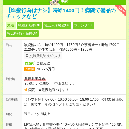
未読
NEW
【医療行為はナシ】時給1400円！病院で備品の
チェックなど
派遣
職種未経験OK
社会人未経験OK
ブランクOK
WEB登録・面接OK
無資格の方：時給1400円～1750円 / 介護福祉士：時給1700円～
給与
2125円 / 初任者以上：時給1500円～1875円
交通費別途支給あり
全額支給
交通費
20～25万円
月収例
兵庫県宝塚市
勤務地
宝塚駅
/
仁川駅
/
中山寺駅
/
…
病院 ★勤務地選べます！
【シフト例】 07:00～16:00 09:00～18:00 17:00～09:00 ※ 上記
勤務時間
は一例です！その他シフトもご相談ください！
即日～2ヶ月以上
期間
日払いOK
/
履歴書不要
/
40～50代活躍中
/
シフト勤務
/
10名以
特徴