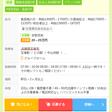
派遣
職種未経験OK
社会人未経験OK
ブランクOK
WEB登録・面接OK
無資格の方：時給1400円～1750円 / 介護福祉士：時給1700円～
給与
2125円 / 初任者以上：時給1500円～1875円
交通費別途支給あり
全額支給
交通費
20～25万円
月収例
兵庫県宝塚市
勤務地
宝塚駅
/
仁川駅
/
中山寺駅
/
…
グループホーム
07:00～16:00 09:00～18:00 17:00～09:00 ※ 上記は一例です！
勤務時間
その他シフトもご相談ください！
即日～2ヶ月以上
期間
日払いOK
/
履歴書不要
/
40～50代活躍中
/
シフト勤務
/
10名以
特徴
上の大量募集
/
電話対応なし
/
パソコンスキル不要
気になる！
応募する
詳細へ