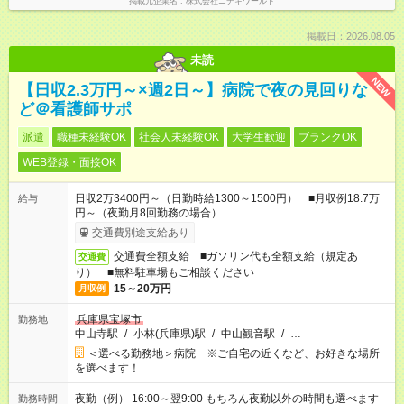
掲載元企業名
株式会社ニチギワールド
掲載日：2026.08.05
未読
NEW
【日収2.3万円～×週2日～】病院で夜の見回りな
ど＠看護師サポ
派遣
職種未経験OK
社会人未経験OK
大学生歓迎
ブランクOK
WEB登録・面接OK
日収2万3400円～（日勤時給1300～1500円） ■月収例18.7万
給与
円～（夜勤月8回勤務の場合）
交通費別途支給あり
交通費全額支給 ■ガソリン代も全額支給（規定あ
交通費
り） ■無料駐車場もご相談ください
15～20万円
月収例
兵庫県宝塚市
勤務地
中山寺駅
/
小林(兵庫県)駅
/
中山観音駅
/
…
＜選べる勤務地＞病院 ※ご自宅の近くなど、お好きな場所
を選べます！
夜勤（例） 16:00～翌9:00 もちろん夜勤以外の時間も選べます
勤務時間