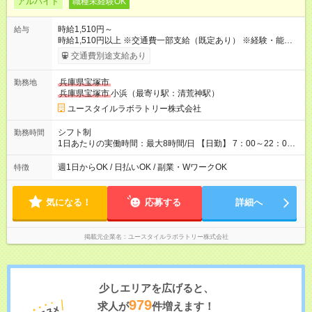
アルバイト
職種未経験OK
時給1,510円～
給与
時給1,510円以上 ※交通費一部支給（既定あり） ※経験・能力を
考慮して決定します 【収入例】 週1回勤務の場合：1,510円×8時
交通費別途支給あり
間×4回=4万8,320円 週3回勤務の場合：1,510円×8時間×12回
=14万4,960円 週5回勤務の場合：1,510円×8時間×20回=24万
兵庫県宝塚市
勤務地
1,600円 【試用期間】試用期間あり 試用期間の長さ：2ヶ月
兵庫県宝塚市
小浜（最寄り駅：清荒神駅）
※ 雇用形態と給与に、本採用時と異なる部分があります。 雇用
形態：本採用時と同じです。 給与：時給 1,120円以上
ユースタイルラボラトリー株式会社
シフト制
勤務時間
1日あたりの実働時間：最大8時間/日 【日勤】 7：00～22：00
の間で8時間勤務（休憩時間は法定通り） ※週1日～OK ／ 夜勤
なし ＊＊ 勤務時間例 ＊＊ ■8時から17時 ■9時から18時 ■10
週1日からOK / 日払いOK / 副業・WワークOK
特徴
時から19時 ■12時から21時 など ※訪問先により変動 ※曜日固
定（毎週同じ曜日勤務）
気になる！
応募する
詳細へ
掲載元企業名
ユースタイルラボラトリー株式会社
少しエリアを広げると、
979
求人が
件増えます！