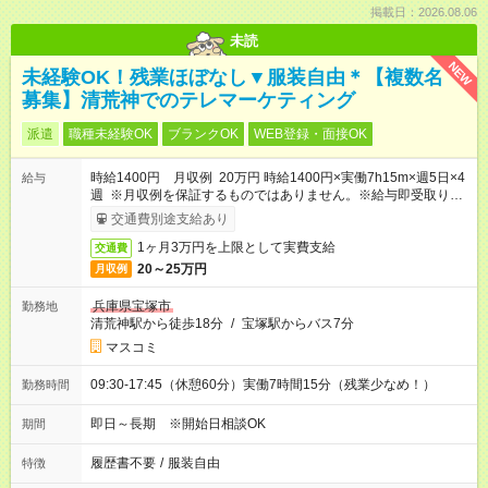
掲載日：2026.08.06
未読
NEW
未経験OK！残業ほぼなし▼服装自由＊【複数名
募集】清荒神でのテレマーケティング
派遣
職種未経験OK
ブランクOK
WEB登録・面接OK
時給1400円 月収例 20万円 時給1400円×実働7h15m×週5日×4
給与
週 ※月収例を保証するものではありません。※給与即受取りサ
ービス利用可（利用条件有）
交通費別途支給あり
1ヶ月3万円を上限として実費支給
交通費
20～25万円
月収例
兵庫県宝塚市
勤務地
清荒神駅から徒歩18分
/
宝塚駅からバス7分
マスコミ
09:30-17:45（休憩60分）実働7時間15分（残業少なめ！）
勤務時間
即日～長期 ※開始日相談OK
期間
履歴書不要
/
服装自由
特徴