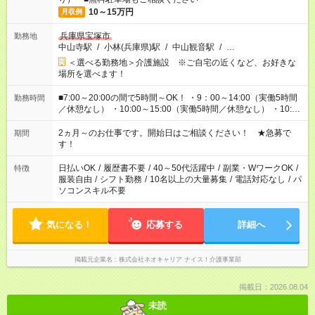
10～15万円
月収例
兵庫県宝塚市
勤務地
中山寺駅
/
小林(兵庫県)駅
/
中山観音駅
/
…
＜選べる勤務地＞介護施設 ※ご自宅の近くなど、お好きな
場所を選べます！
■7:00～20:00の間で5時間～OK！ ・9：00～14:00（実働5時間
勤務時間
／休憩なし） ・10:00～15:00（実働5時間／休憩なし） ・10:00
～16:00（実働5時間／休憩1時間） ・7：00～12:00（実働5時間
／休憩なし） ・12:00～17:00（実働5時間／休憩1時間） など ※
2ヵ月～のお仕事です。開始日はご相談ください！ ★急募で
期間
シフト制／上記は一例です。 ご希望をお聞かせください。
す！
日払いOK
/
履歴書不要
/
40～50代活躍中
/
副業・WワークOK
/
特徴
服装自由
/
シフト勤務
/
10名以上の大量募集
/
電話対応なし
/
パ
ソコンスキル不要
気になる！
応募する
詳細へ
掲載元企業名
株式会社ネオキャリア ナイス！介護事業部
掲載日：2026.08.04
未読