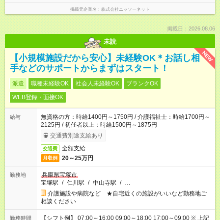
掲載元企業名
株式会社ニッソーネット
掲載日：2026.08.06
未読
NEW
【小規模施設だから安心】未経験OK＊お話し相
手などのサポートからまずはスタート！
派遣
職種未経験OK
社会人未経験OK
ブランクOK
WEB登録・面接OK
無資格の方：時給1400円～1750円 / 介護福祉士：時給1700円～
給与
2125円 / 初任者以上：時給1500円～1875円
交通費別途支給あり
全額支給
交通費
20～25万円
月収例
兵庫県宝塚市
勤務地
宝塚駅
/
仁川駅
/
中山寺駅
/
…
介護施設や病院など ★自宅近くの施設がいいなど勤務地ご
相談ください
【シフト例】 07:00～16:00 09:00～18:00 17:00～09:00 ※ 上記
勤務時間