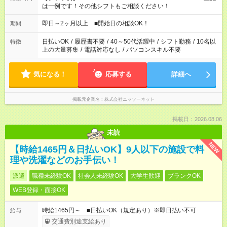
は一例です！その他シフトもご相談ください！
即日～2ヶ月以上 ■開始日の相談OK！
期間
日払いOK
/
履歴書不要
/
40～50代活躍中
/
シフト勤務
/
10名以
特徴
上の大量募集
/
電話対応なし
/
パソコンスキル不要
気になる！
応募する
詳細へ
掲載元企業名
株式会社ニッソーネット
掲載日：2026.08.06
未読
NEW
【時給1465円＆日払いOK】9人以下の施設で料
理や洗濯などのお手伝い！
派遣
職種未経験OK
社会人未経験OK
大学生歓迎
ブランクOK
WEB登録・面接OK
時給1465円～ ■日払いOK（規定あり）※即日払い不可
給与
交通費別途支給あり