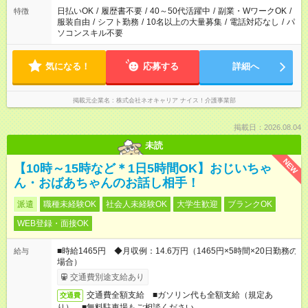
ください。
日払いOK
/
履歴書不要
/
40～50代活躍中
/
副業・WワークOK
/
特徴
服装自由
/
シフト勤務
/
10名以上の大量募集
/
電話対応なし
/
パ
ソコンスキル不要
気になる！
応募する
詳細へ
掲載元企業名
株式会社ネオキャリア ナイス！介護事業部
掲載日：2026.08.04
未読
NEW
【10時～15時など＊1日5時間OK】おじいちゃ
ん・おばあちゃんのお話し相手！
派遣
職種未経験OK
社会人未経験OK
大学生歓迎
ブランクOK
WEB登録・面接OK
■時給1465円 ◆月収例：14.6万円（1465円×5時間×20日勤務の
給与
場合）
交通費別途支給あり
交通費全額支給 ■ガソリン代も全額支給（規定あ
交通費
り） ■無料駐車場もご相談ください