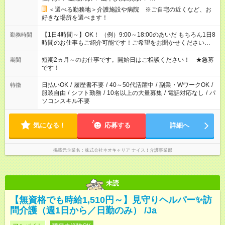
＜選べる勤務地＞介護施設や病院 ※ご自宅の近くなど、お
好きな場所を選べます！
【1日4時間～】OK！ （例）9:00～18:00のあいだ もちろん1日8
勤務時間
時間のお仕事もご紹介可能です！ご希望をお聞かせください！
その他の時間帯もあなたのライフスタイルに合わせて お選びい
ただけます！ 【シフト固定もOK】★家庭の都合でお休みが必要
短期2ヵ月～のお仕事です。開始日はご相談ください！ ★急募
期間
な場合も遠慮なくご相談ください。 ※週最低15時間以上の勤務
です！
が必要です
日払いOK
/
履歴書不要
/
40～50代活躍中
/
副業・WワークOK
/
特徴
服装自由
/
シフト勤務
/
10名以上の大量募集
/
電話対応なし
/
パ
ソコンスキル不要
気になる！
応募する
詳細へ
掲載元企業名
株式会社ネオキャリア ナイス！介護事業部
未読
【無資格でも時給1,510円～】見守りヘルパー✨訪
問介護（週1日から／日勤のみ） /Ja