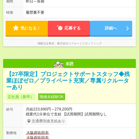
即日～長期
期間
履歴書不要
特徴
気になる！
応募する
詳細へ
掲載元企業名
株式会社リクルートスタッフィング
未読
【27卒限定】プロジェクトサポートスタッフ◆残
業ほぼゼロ／プライベート充実／専属リクルータ
ーあり
正社員（新卒）
職種未経験OK
月給223,690円～279,200円
給与
残業代1分単位で支給 【試用期間】試用期間なし
交通費別途支給あり
大阪府吹田市
勤務地
大阪府吹田市