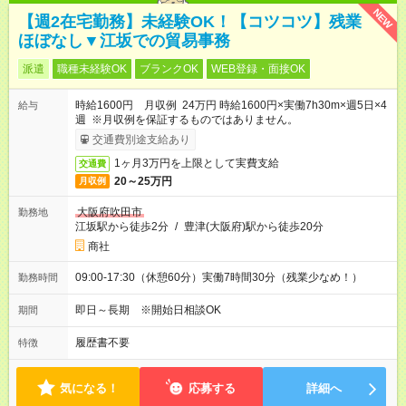
NEW
【週2在宅勤務】未経験OK！【コツコツ】残業
ほぼなし▼江坂での貿易事務
派遣
職種未経験OK
ブランクOK
WEB登録・面接OK
時給1600円 月収例 24万円 時給1600円×実働7h30m×週5日×4
給与
週 ※月収例を保証するものではありません。
交通費別途支給あり
1ヶ月3万円を上限として実費支給
交通費
20～25万円
月収例
大阪府吹田市
勤務地
江坂駅から徒歩2分
/
豊津(大阪府)駅から徒歩20分
商社
09:00-17:30（休憩60分）実働7時間30分（残業少なめ！）
勤務時間
即日～長期 ※開始日相談OK
期間
履歴書不要
特徴
気になる！
応募する
詳細へ