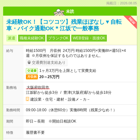
掲載日：2026.08.05
未読
NEW
未経験OK！【コツコツ】残業ほぼなし▼自転
車・バイク通勤OK＊江坂で一般事務
派遣
職種未経験OK
ブランクOK
WEB登録・面接OK
時給1500円 月収例 24万円 時給1500円×実働8h×週5日×4
給与
週 ※月収例を保証するものではありません。
交通費別途支給あり
1ヶ月3万円を上限として実費支給
交通費
20～25万円
月収例
大阪府吹田市
勤務地
江坂駅から徒歩3分
/
豊津(大阪府)駅から徒歩18分
建設業・住宅・建材・設備メ－カ－
09:00-18:00（休憩60分）実働8時間（残業少なめ！）
勤務時間
即日～長期 ※開始日相談OK
期間
履歴書不要
特徴