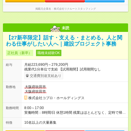
掲載元企業名
株式会社リクルートスタッフィング
未読
【27新卒限定】話す・支える・まとめる。人と関
わる仕事がしたい人へ｜建設プロジェクト事務
正社員（新卒）
職種未経験OK
月給223,690円～279,200円
給与
残業代1分単位で支給 【試用期間】試用期間なし
交通費別途支給あり
大阪府吹田市
勤務地
大阪府吹田市
株式会社コプロ・ホールディングス
8:00～17:00
勤務時間
実働時間：8時間/日 休憩1時間 残業はほとんどなく、定時で帰れ
る日が多い働き方です。 毎日の業務は進捗管理や事務が中心な
ので、 「今日やるべき仕事」が終われば、自然と区切りをつけ
10名以上の大量募集
特徴
やすいのが特長。 突発的な対応も少なく、無理をさせない働き