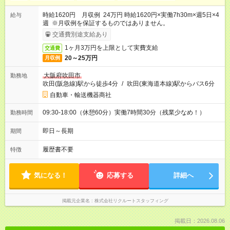
時給1620円 月収例 24万円 時給1620円×実働7h30m×週5日×4
給与
週 ※月収例を保証するものではありません。
交通費別途支給あり
1ヶ月3万円を上限として実費支給
交通費
20～25万円
月収例
大阪府吹田市
勤務地
吹田(阪急線)駅から徒歩4分
/
吹田(東海道本線)駅からバス6分
自動車・輸送機器商社
09:30-18:00（休憩60分）実働7時間30分（残業少なめ！）
勤務時間
即日～長期
期間
履歴書不要
特徴
気になる！
応募する
詳細へ
掲載元企業名
株式会社リクルートスタッフィング
掲載日：2026.08.06