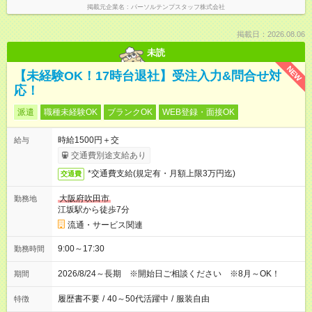
掲載元企業名
パーソルテンプスタッフ株式会社
掲載日：2026.08.06
未読
NEW
【未経験OK！17時台退社】受注入力&問合せ対
応！
派遣
職種未経験OK
ブランクOK
WEB登録・面接OK
時給1500円＋交
給与
交通費別途支給あり
*交通費支給(規定有・月額上限3万円迄)
交通費
大阪府吹田市
勤務地
江坂駅から徒歩7分
流通・サービス関連
9:00～17:30
勤務時間
2026/8/24～長期 ※開始日ご相談ください ※8月～OK！
期間
履歴書不要
/
40～50代活躍中
/
服装自由
特徴