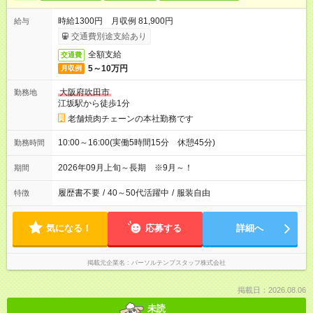
時給1300円 月収例 81,900円
給与
交通費別途支給あり
全額支給
交通費
5～10万円
月収例
大阪府吹田市
勤務地
江坂駅から徒歩1分
老舗焼肉チェーンの本社勤務です
10:00～16:00(実働5時間15分 休憩45分)
勤務時間
2026年09月上旬～長期 ※9月～！
期間
履歴書不要
/
40～50代活躍中
/
服装自由
特徴
気になる！
応募する
詳細へ
掲載元企業名
パーソルテンプスタッフ株式会社
掲載日：2026.08.06
未読