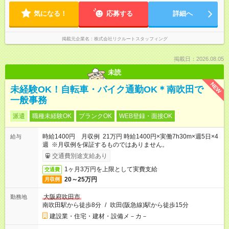
気になる！
応募する
詳細へ
掲載元企業名
株式会社リクルートスタッフィング
掲載日：2026.08.05
未読
NEW
未経験OK！自転車・バイク通勤OK＊南吹田で
一般事務
派遣
職種未経験OK
ブランクOK
WEB登録・面接OK
時給1400円 月収例 21万円 時給1400円×実働7h30m×週5日×4
給与
週 ※月収例を保証するものではありません。
交通費別途支給あり
1ヶ月3万円を上限として実費支給
交通費
20～25万円
月収例
大阪府吹田市
勤務地
南吹田駅から徒歩8分
/
吹田(阪急線)駅から徒歩15分
建設業・住宅・建材・設備メ－カ－