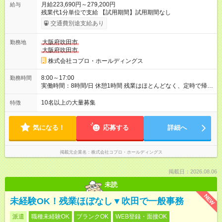
月給223,690円～279,200円
給与
残業代1分単位で支給 【試用期間】試用期間なし
交通費別途支給あり
大阪府吹田市
勤務地
大阪府吹田市
株式会社コプロ・ホールディングス
8:00～17:00
勤務時間
実働時間：8時間/日 休憩1時間 残業はほとんどなく、定時で帰れ
る日が多い働き方です。 毎日の業務は進捗管理や事務が中心な
ので、 「今日やるべき仕事」が終われば、自然と区切りをつけ
10名以上の大量募集
特徴
やすいのが特長。 突発的な対応も少なく、無理をさせない働き
方を大切にしています。
気になる！
応募する
詳細へ
掲載元企業名
株式会社コプロ・ホールディングス
掲載日：2026.08.06
未読
NEW
未経験OK！残業ほぼなし▼吹田で一般事務
派遣
職種未経験OK
ブランクOK
WEB登録・面接OK