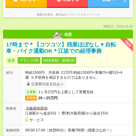
掲載元企業名
株式会社リクルートスタッフィング
掲載日：2026.08.06
未読
NEW
17時まで＊【コツコツ】残業ほぼなし▼自転
車・バイク通勤OK＊江坂での経理事務
派遣
ブランクOK
WEB登録・面接OK
時給1500円 月収例 21万円 時給1500円×実働7h×週5日×4
給与
週 ※月収例を保証するものではありません。
交通費別途支給あり
1ヶ月3万円を上限として実費支給
交通費
20～25万円
月収例
大阪府吹田市
勤務地
江坂駅から徒歩5分
/
豊津(大阪府)駅から徒歩15分
サ－ビス
09:00-17:00（休憩60分）実働7時間（残業少なめ！）
勤務時間