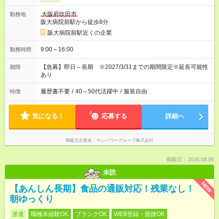
大阪府吹田市
勤務地
阪大病院前駅から徒歩8分
阪大病院前駅近くの企業
9:00～16:00
勤務時間
【急募】即日～長期 ※2027/3/31までの期間限定※延長可能性
期間
あり
履歴書不要
/
40～50代活躍中
/
服装自由
特徴
気になる！
応募する
詳細へ
掲載元企業名
マンパワーグループ株式会社
掲載日：2026.08.06
未読
NEW
【あんしん長期】食品の通販対応！残業なし！
朝ゆっくり
派遣
職種未経験OK
ブランクOK
WEB登録・面接OK