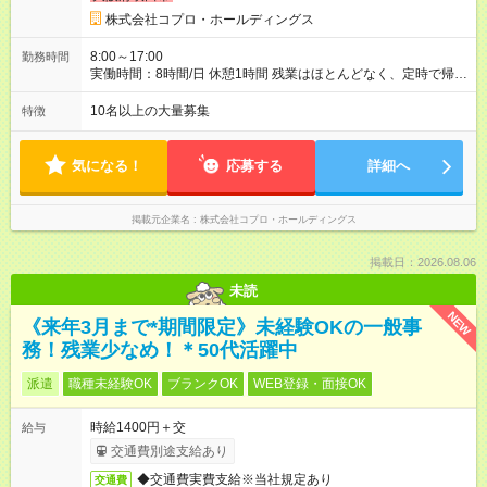
株式会社コプロ・ホールディングス
8:00～17:00
勤務時間
実働時間：8時間/日 休憩1時間 残業はほとんどなく、定時で帰れ
る日が多い働き方です。 毎日の業務は進捗管理や事務が中心な
ので、 「今日やるべき仕事」が終われば、自然と区切りをつけ
10名以上の大量募集
特徴
やすいのが特長。 突発的な対応も少なく、無理をさせない働き
方を大切にしています。
気になる！
応募する
詳細へ
掲載元企業名
株式会社コプロ・ホールディングス
掲載日：2026.08.06
未読
NEW
《来年3月まで*期間限定》未経験OKの一般事
務！残業少なめ！＊50代活躍中
派遣
職種未経験OK
ブランクOK
WEB登録・面接OK
時給1400円＋交
給与
交通費別途支給あり
◆交通費実費支給※当社規定あり
交通費