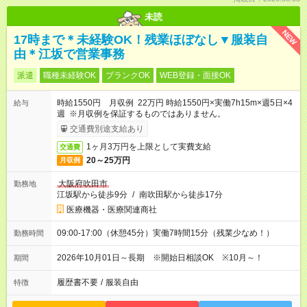
未読
NEW
17時まで＊未経験OK！残業ほぼなし▼服装自
由＊江坂で営業事務
派遣
職種未経験OK
ブランクOK
WEB登録・面接OK
時給1550円 月収例 22万円 時給1550円×実働7h15m×週5日×4
給与
週 ※月収例を保証するものではありません。
交通費別途支給あり
1ヶ月3万円を上限として実費支給
交通費
20～25万円
月収例
大阪府吹田市
勤務地
江坂駅から徒歩9分
/
南吹田駅から徒歩17分
医療機器・医療関連商社
09:00-17:00（休憩45分）実働7時間15分（残業少なめ！）
勤務時間
2026年10月01日～長期 ※開始日相談OK ※10月～！
期間
履歴書不要
/
服装自由
特徴