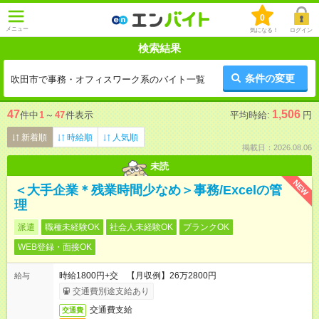
0
メニュー
気になる！
ログイン
検索結果
条件の変更
吹田市で事務・オフィスワーク系のバイト一覧
47
1,506
件中
1
～
47
件表示
平均時給:
円
新着順
時給順
人気順
掲載日：2026.08.06
未読
NEW
＜大手企業＊残業時間少なめ＞事務/Excelの管
理
派遣
職種未経験OK
社会人未経験OK
ブランクOK
WEB登録・面接OK
時給1800円+交 【月収例】26万2800円
給与
交通費別途支給あり
交通費支給
交通費