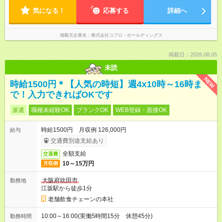
方を大切にしています。
気になる！
応募する
詳細へ
掲載元企業名
株式会社コプロ・ホールディングス
掲載日：2026.08.05
未読
NEW
時給1500円＊【人気の時短】週4x10時～16時ま
で！入力できればOKです
派遣
職種未経験OK
ブランクOK
WEB登録・面接OK
時給1500円 月収例 126,000円
給与
交通費別途支給あり
全額支給
交通費
10～15万円
月収例
大阪府吹田市
勤務地
江坂駅から徒歩1分
老舗飲食チェーンの本社
10:00～16:00(実働5時間15分 休憩45分)
勤務時間