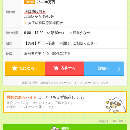
25～30万円
月収例
大阪府吹田市
勤務地
江坂駅から徒歩5分
大手歯科医療関連商社
9:00～17:20（休憩:60分） ※残業少なめ
勤務時間
【急募】即日～長期 ※開始日ご相談ください！
期間
履歴書不要
/
40～50代活躍中
特徴
気になる！
応募する
詳細へ
掲載元企業名
株式会社スタッフサービス ＩＴソリューションブロック
興味のあるバイト
は、とりあえず保存しよう♪
保存した求人は、後からまとめて応募できるよ。
企業からアプローチが届くことも！
掲載日：2026.08.06
未読