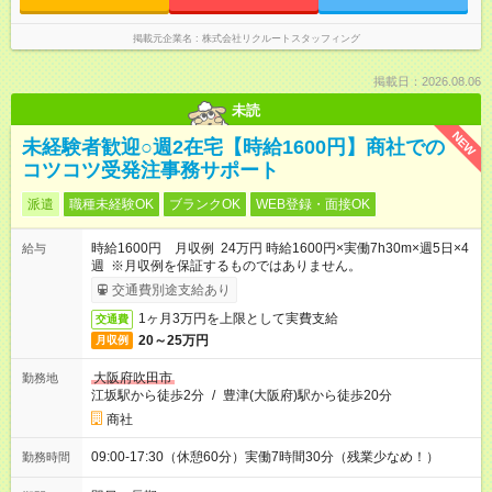
掲載元企業名
株式会社リクルートスタッフィング
掲載日：2026.08.06
未読
NEW
未経験者歓迎○週2在宅【時給1600円】商社での
コツコツ受発注事務サポート
派遣
職種未経験OK
ブランクOK
WEB登録・面接OK
時給1600円 月収例 24万円 時給1600円×実働7h30m×週5日×4
給与
週 ※月収例を保証するものではありません。
交通費別途支給あり
1ヶ月3万円を上限として実費支給
交通費
20～25万円
月収例
大阪府吹田市
勤務地
江坂駅から徒歩2分
/
豊津(大阪府)駅から徒歩20分
商社
09:00-17:30（休憩60分）実働7時間30分（残業少なめ！）
勤務時間