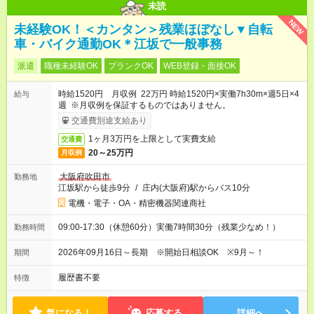
未読
NEW
未経験OK！＜カンタン＞残業ほぼなし▼自転
車・バイク通勤OK＊江坂で一般事務
派遣
職種未経験OK
ブランクOK
WEB登録・面接OK
時給1520円 月収例 22万円 時給1520円×実働7h30m×週5日×4
給与
週 ※月収例を保証するものではありません。
交通費別途支給あり
1ヶ月3万円を上限として実費支給
交通費
20～25万円
月収例
大阪府吹田市
勤務地
江坂駅から徒歩9分
/
庄内(大阪府)駅からバス10分
電機・電子・OA・精密機器関連商社
09:00-17:30（休憩60分）実働7時間30分（残業少なめ！）
勤務時間
2026年09月16日～長期 ※開始日相談OK ※9月～！
期間
履歴書不要
特徴
気になる！
応募する
詳細へ