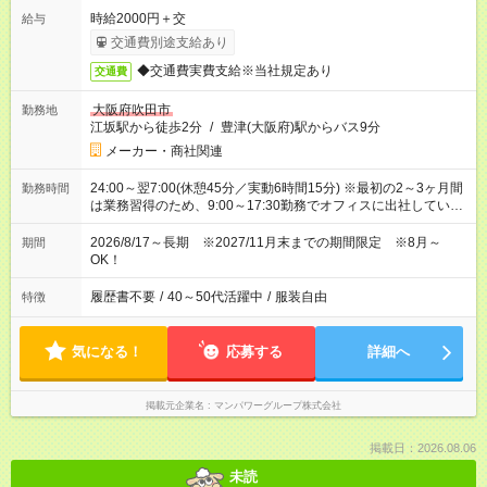
時給2000円＋交
給与
交通費別途支給あり
◆交通費実費支給※当社規定あり
交通費
大阪府吹田市
勤務地
江坂駅から徒歩2分
/
豊津(大阪府)駅からバス9分
メーカー・商社関連
24:00～翌7:00(休憩45分／実動6時間15分) ※最初の2～3ヶ月間
勤務時間
は業務習得のため、9:00～17:30勤務でオフィスに出社していた
だきます
2026/8/17～長期 ※2027/11月末までの期間限定 ※8月～
期間
OK！
履歴書不要
/
40～50代活躍中
/
服装自由
特徴
気になる！
応募する
詳細へ
掲載元企業名
マンパワーグループ株式会社
掲載日：2026.08.06
未読