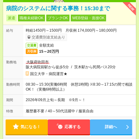
NEW
病院のシステムに関する事務！15:30まで
派遣
職種未経験OK
ブランクOK
WEB登録・面接OK
時給1450円～1500円 月収例 174,000円～180,000円
給与
交通費別途支給あり
全額支給
交通費
15～20万円
月収例
大阪府吹田市
勤務地
阪大病院前駅から徒歩5分
/
茨木駅から民間バス20分
国立大学・病院運営★
08:30～15:30(実働6時間 休憩1時間) ※8:30～17:15の間で相談
勤務時間
OK！（実働6時間以上）
2026年09月上旬～長期 ※9月～！
期間
履歴書不要
/
40～50代活躍中
/
服装自由
特徴
気になる！
応募する
詳細へ