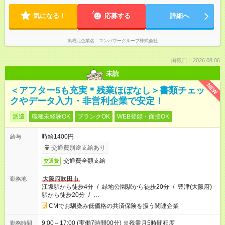
気になる！
応募する
詳細へ
掲載元企業名
マンパワーグループ株式会社
掲載日：2026.08.06
未読
NEW
＜アフター5も充実＊残業ほぼなし＞書類チェッ
クやデータ入力・非営利企業で安定！
派遣
職種未経験OK
ブランクOK
WEB登録・面接OK
時給1400円
給与
交通費別途支給あり
交通費全額支給
交通費
大阪府吹田市
勤務地
江坂駅から徒歩4分
/
緑地公園駅から徒歩20分
/
豊津(大阪府)
駅から徒歩20分
/
…
CMでお馴染み低価格の共済保険を扱う関連企業
9:00～17:00 (実働7時間00分) ※残業月5時間程度
勤務時間