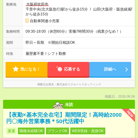
大阪府吹田市
勤務地
千里中央(北大阪急行)駅から徒歩15分
/
山田(大阪府・阪急線)駅
から徒歩15分
自動車関連小売業
09:30-18:00（休憩60分）実働7時間30分（残業少なめ！）
勤務時間
即日～長期 ※開始日相談OK
期間
履歴書不要
/
シフト勤務
特徴
気になる！
応募する
詳細へ
掲載元企業名
株式会社リクルートスタッフィング
掲載日：2026.08.06
未読
NEW
【夜勤×基本完全在宅】期間限定！高時給2000
円〇海外営業事務＊50代活躍中
派遣
職種未経験OK
ブランクOK
WEB登録・面接OK