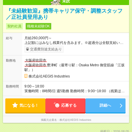
未読
『未経験歓迎』携帯キャリア保守・調整スタッフ
／正社員登用あり
契約社員
職種未経験OK
月給260,000円～
給与
上記額にはみなし残業代を含みます。※超過分は全額支給いたし
ます。 みなし残業代 21,000円／月 みなし残業時間 10時間／月
交通費別途支給あり
上記額にはみなし残業代（月10時間分、21000円分）を含みま
す。※超過分は全額支給します 【試用期間】試用期間なし
大阪府吹田市
勤務地
大阪府吹田市
豊津町（最寄り駅：Osaka Metro 御堂筋線「江坂
駅」）
株式会社AEGIS Industries
9:00～18:00
勤務時間
実働時間：8時間/日 週5勤務 勤務時間：9:00~18:00 （残業ほぼ
なし／月5時間程度） 土日祝休、年末年始休暇 年間休日約122日
休憩時間：60分
気になる！
応募する
詳細へ
掲載元企業名
株式会社AEGIS Industries
掲載日：2026.08.05