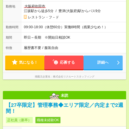
大阪府吹田市
勤務地
江坂駅から徒歩5分
/
豊津(大阪府)駅からバス9分
レストラン・フ－ド
09:00-18:00（休憩60分）実働8時間（残業少なめ！）
勤務時間
即日～長期 ※開始日相談OK
期間
履歴書不要
/
服装自由
特徴
気になる！
応募する
詳細へ
掲載元企業名
株式会社リクルートスタッフィング
未読
【27卒限定】管理事務◆エリア限定／内定まで2週
間！
正社員（新卒）
職種未経験OK