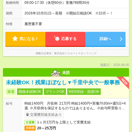
09:00-17:30（休憩60分）実働7時間30分
勤務時間
2026年10月01日～長期 ※開始日相談OK ※10月～！
期間
履歴書不要
特徴
気になる！
応募する
詳細へ
掲載元企業名
株式会社リクルートスタッフィング
掲載日：2026.08.05
未読
NEW
未経験OK！残業ほぼなし▼千里中央で一般事務
派遣
職種未経験OK
ブランクOK
WEB登録・面接OK
時給1400円 月収例 21万円 時給1400円×実働7h30m×週5日×4
給与
週 ※月収例を保証するものではありません。※給与即受取りサ
ービス利用可（利用条件有）
交通費別途支給あり
1ヶ月3万円を上限として実費支給
交通費
20～25万円
月収例