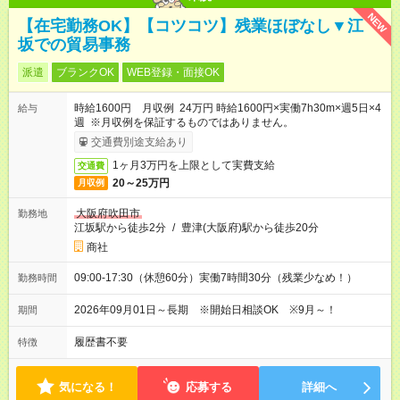
NEW
【在宅勤務OK】【コツコツ】残業ほぼなし▼江
坂での貿易事務
派遣
ブランクOK
WEB登録・面接OK
時給1600円 月収例 24万円 時給1600円×実働7h30m×週5日×4
給与
週 ※月収例を保証するものではありません。
交通費別途支給あり
1ヶ月3万円を上限として実費支給
交通費
20～25万円
月収例
大阪府吹田市
勤務地
江坂駅から徒歩2分
/
豊津(大阪府)駅から徒歩20分
商社
09:00-17:30（休憩60分）実働7時間30分（残業少なめ！）
勤務時間
2026年09月01日～長期 ※開始日相談OK ※9月～！
期間
履歴書不要
特徴
気になる！
応募する
詳細へ