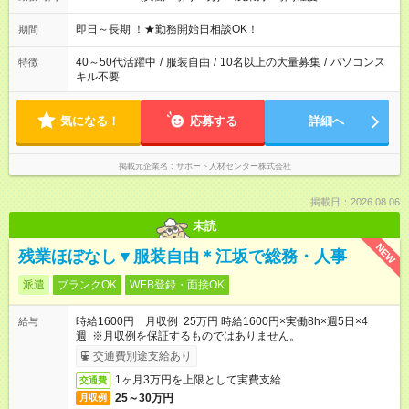
即日～長期 ！★勤務開始日相談OK！
期間
40～50代活躍中
/
服装自由
/
10名以上の大量募集
/
パソコンス
特徴
キル不要
気になる！
応募する
詳細へ
掲載元企業名
サポート人材センター株式会社
掲載日：2026.08.06
未読
NEW
残業ほぼなし▼服装自由＊江坂で総務・人事
派遣
ブランクOK
WEB登録・面接OK
時給1600円 月収例 25万円 時給1600円×実働8h×週5日×4
給与
週 ※月収例を保証するものではありません。
交通費別途支給あり
1ヶ月3万円を上限として実費支給
交通費
25～30万円
月収例