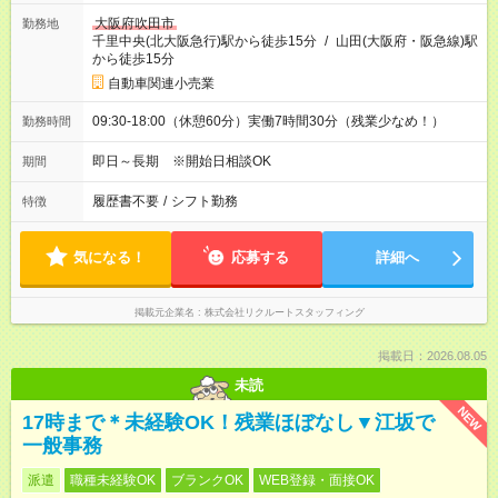
大阪府吹田市
勤務地
千里中央(北大阪急行)駅から徒歩15分
/
山田(大阪府・阪急線)駅
から徒歩15分
自動車関連小売業
09:30-18:00（休憩60分）実働7時間30分（残業少なめ！）
勤務時間
即日～長期 ※開始日相談OK
期間
履歴書不要
/
シフト勤務
特徴
気になる！
応募する
詳細へ
掲載元企業名
株式会社リクルートスタッフィング
掲載日：2026.08.05
未読
NEW
17時まで＊未経験OK！残業ほぼなし▼江坂で
一般事務
派遣
職種未経験OK
ブランクOK
WEB登録・面接OK