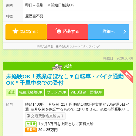
即日～長期 ※開始日相談OK
期間
履歴書不要
特徴
気になる！
応募する
詳細へ
掲載元企業名
株式会社リクルートスタッフィング
掲載日：2026.08.06
未読
NEW
未経験OK！残業ほぼなし▼自転車・バイク通勤
OK＊千里中央での受付
派遣
職種未経験OK
ブランクOK
WEB登録・面接OK
時給1400円 月収例 21万円 時給1400円×実働7h30m×週5日×4
給与
週 ※月収例を保証するものではありません。※給与即受取りサ
ービス利用可（利用条件有）
交通費別途支給あり
1ヶ月3万円を上限として実費支給
交通費
20～25万円
月収例