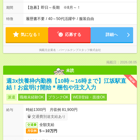
【急募】即日～長期 ※8月～！
期間
履歴書不要
/
40～50代活躍中
/
服装自由
特徴
気になる！
応募する
詳細へ
掲載元企業名
パーソルテンプスタッフ株式会社
掲載日：2026.08.05
未読
NEW
週3x扶養枠内勤務【10時～16時まで】江坂駅直
結！お盆明け開始＊梱包や注文入力
派遣
職種未経験OK
ブランクOK
WEB登録・面接OK
時給1300円 月収例 81,900円
給与
交通費別途支給あり
全額支給
交通費
5～10万円
月収例