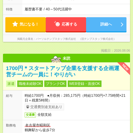
履歴書不要
/
40～50代活躍中
特徴
気になる！
応募する
詳細へ
掲載元企業名
パーソルテンプスタッフ株式会社 （旧テンプスタッフ株式会社）
掲載日：2026.08.06
未読
NEW
1700円＊スタートアップ企業を支援する企画運
営チームの一員に！やりがい
派遣
職種未経験OK
ブランクOK
WEB登録・面接OK
時給1700円 ●月収例：285,175円（時給1700円×7.75時間×21
給与
日＋残業5時間）
交通費別途支給あり
全額支給
交通費
名古屋市昭和区
勤務地
鶴舞駅から徒歩7分