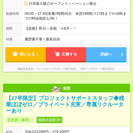
日本最大級のオープンイノベーション拠点
09:00～17:45(実働7時間45分 休憩1時間) ※17時までや16時ま
勤務時間
での時短相談もOK！
【急募】即日～長期 ※8月～！
期間
履歴書不要
/
服装自由
特徴
気になる！
応募する
詳細へ
掲載元企業名
パーソルテンプスタッフ株式会社 （旧テンプスタッフ株式会社）
未読
【27卒限定】プロジェクトサポートスタッフ◆残
業ほぼゼロ／プライベート充実／専属リクルータ
ーあり
正社員（新卒）
職種未経験OK
月給223,690円～279,200円
給与