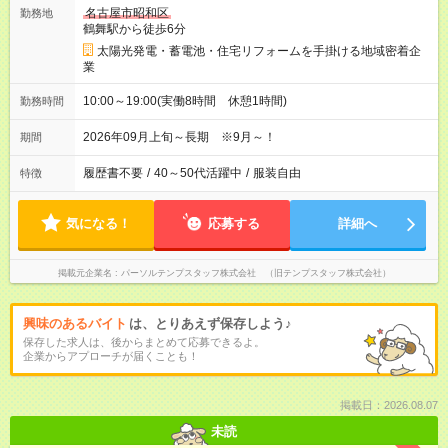
名古屋市昭和区
勤務地
鶴舞駅から徒歩6分
太陽光発電・蓄電池・住宅リフォームを手掛ける地域密着企
業
10:00～19:00(実働8時間 休憩1時間)
勤務時間
2026年09月上旬～長期 ※9月～！
期間
履歴書不要
/
40～50代活躍中
/
服装自由
特徴
気になる！
応募する
詳細へ
掲載元企業名
パーソルテンプスタッフ株式会社 （旧テンプスタッフ株式会社）
興味のあるバイト
は、とりあえず保存しよう♪
保存した求人は、後からまとめて応募できるよ。
企業からアプローチが届くことも！
掲載日：2026.08.07
未読