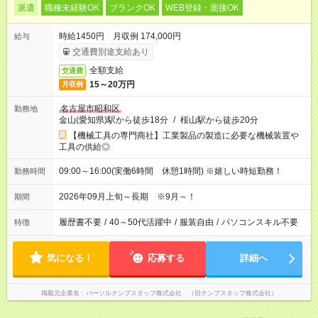
派遣
職種未経験OK
ブランクOK
WEB登録・面接OK
時給1450円 月収例 174,000円
給与
交通費別途支給あり
全額支給
交通費
15～20万円
月収例
名古屋市昭和区
勤務地
金山(愛知県)駅から徒歩18分
/
桜山駅から徒歩20分
【機械工具の専門商社】工業製品の製造に必要な機械装置や
工具の供給◎
09:00～16:00(実働6時間 休憩1時間) ※嬉しい時短勤務！
勤務時間
2026年09月上旬～長期 ※9月～！
期間
履歴書不要
/
40～50代活躍中
/
服装自由
/
パソコンスキル不要
特徴
気になる！
応募する
詳細へ
掲載元企業名
パーソルテンプスタッフ株式会社 （旧テンプスタッフ株式会社）