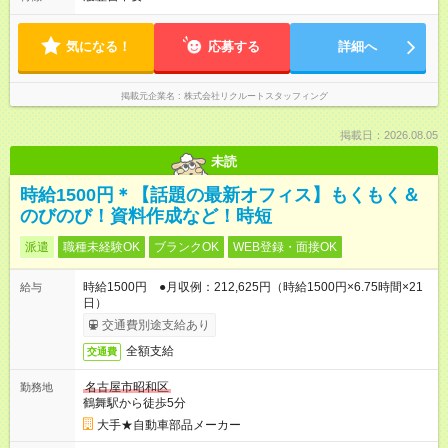
気になる！
応募する
詳細へ
掲載元企業名
株式会社リクルートスタッフィング
掲載日：2026.08.05
未読
時給1500円＊【話題の最新オフィス】もくもく＆
のびのび！資料作成など！時短
派遣
職種未経験OK
ブランクOK
WEB登録・面接OK
時給1500円 ●月収例：212,625円（時給1500円×6.75時間×21
給与
日）
交通費別途支給あり
全額支給
交通費
名古屋市昭和区
勤務地
鶴舞駅から徒歩5分
大手★自動車部品メーカー