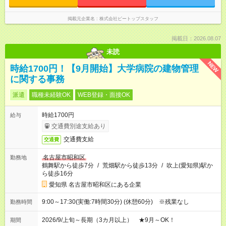
掲載元企業名
株式会社ビートップスタッフ
掲載日：2026.08.07
未読
NEW
時給1700円！【9月開始】大学病院の建物管理
に関する事務
派遣
職種未経験OK
WEB登録・面接OK
時給1700円
給与
交通費別途支給あり
交通費支給
交通費
名古屋市昭和区
勤務地
鶴舞駅から徒歩7分
/
荒畑駅から徒歩13分
/
吹上(愛知県)駅か
ら徒歩16分
愛知県 名古屋市昭和区にある企業
9:00～17:30(実働:7時間30分) (休憩60分) ※残業なし
勤務時間
2026/9/上旬～長期（3カ月以上） ★9月～OK！
期間