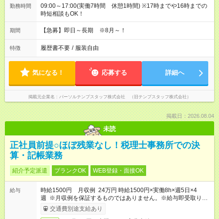
09:00～17:00(実働7時間 休憩1時間) ※17時までや16時までの
勤務時間
時短相談もOK！
【急募】即日～長期 ※8月～！
期間
履歴書不要
/
服装自由
特徴
気になる！
応募する
詳細へ
掲載元企業名
パーソルテンプスタッフ株式会社 （旧テンプスタッフ株式会社）
掲載日：2026.08.04
未読
正社員前提○ほぼ残業なし！税理士事務所での決
算・記帳業務
紹介予定派遣
ブランクOK
WEB登録・面接OK
時給1500円 月収例 24万円 時給1500円×実働8h×週5日×4
給与
週 ※月収例を保証するものではありません。※給与即受取りサ
ービス利用可（利用条件有）
交通費別途支給あり