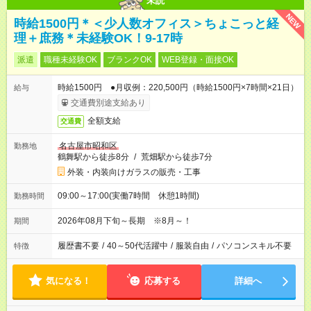
未読
NEW
時給1500円＊＜少人数オフィス＞ちょこっと経
理＋庶務＊未経験OK！9-17時
派遣
職種未経験OK
ブランクOK
WEB登録・面接OK
時給1500円 ●月収例：220,500円（時給1500円×7時間×21日）
給与
交通費別途支給あり
全額支給
交通費
名古屋市昭和区
勤務地
鶴舞駅から徒歩8分
/
荒畑駅から徒歩7分
外装・内装向けガラスの販売・工事
09:00～17:00(実働7時間 休憩1時間)
勤務時間
2026年08月下旬～長期 ※8月～！
期間
履歴書不要
/
40～50代活躍中
/
服装自由
/
パソコンスキル不要
特徴
気になる！
応募する
詳細へ