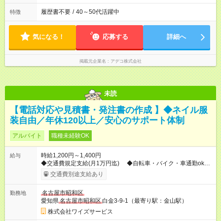
履歴書不要
/
40～50代活躍中
特徴
気になる！
応募する
詳細へ
掲載元企業名
アデコ株式会社
未読
【電話対応や見積書・発注書の作成 】◆ネイル服
装自由／年休120以上／安心のサポート体制
アルバイト
職種未経験OK
時給1,200円～1,400円
給与
◆交通費規定支給(月1万円迄) ◆自転車・バイク・車通勤ok◆服
装自由 ◆髭・ネイル・ピアス自由◆昇給有 ◆試用期間3ヶ月
交通費別途支給あり
【試用期間】試用期間あり 試用期間の長さ：3ヶ月 ※ 雇用形態
と給与に、本採用時と異なる部分があります。 雇用形態：本採
名古屋市昭和区
勤務地
用時と同じです。 給与：時給 1,200円 ～ 1,200円
愛知県
名古屋市昭和区
白金3-9-1（最寄り駅：金山駅）
株式会社ワイズサービス