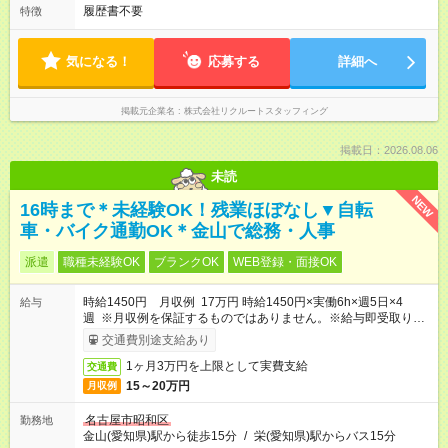
履歴書不要
特徴
気になる！
応募する
詳細へ
掲載元企業名
株式会社リクルートスタッフィング
掲載日：2026.08.06
未読
NEW
16時まで＊未経験OK！残業ほぼなし▼自転
車・バイク通勤OK＊金山で総務・人事
派遣
職種未経験OK
ブランクOK
WEB登録・面接OK
時給1450円 月収例 17万円 時給1450円×実働6h×週5日×4
給与
週 ※月収例を保証するものではありません。※給与即受取りサ
ービス利用可（利用条件有）
交通費別途支給あり
1ヶ月3万円を上限として実費支給
交通費
15～20万円
月収例
名古屋市昭和区
勤務地
金山(愛知県)駅から徒歩15分
/
栄(愛知県)駅からバス15分