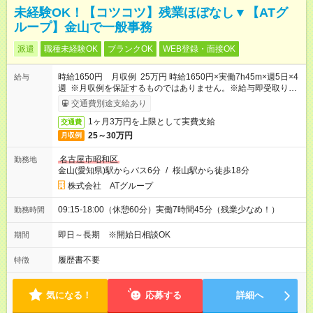
未経験OK！【コツコツ】残業ほぼなし▼【ATグ
ループ】金山で一般事務
派遣
職種未経験OK
ブランクOK
WEB登録・面接OK
時給1650円 月収例 25万円 時給1650円×実働7h45m×週5日×4
給与
週 ※月収例を保証するものではありません。※給与即受取りサ
ービス利用可（利用条件有）
交通費別途支給あり
1ヶ月3万円を上限として実費支給
交通費
25～30万円
月収例
名古屋市昭和区
勤務地
金山(愛知県)駅からバス6分
/
桜山駅から徒歩18分
株式会社 ATグループ
09:15-18:00（休憩60分）実働7時間45分（残業少なめ！）
勤務時間
即日～長期 ※開始日相談OK
期間
履歴書不要
特徴
気になる！
応募する
詳細へ