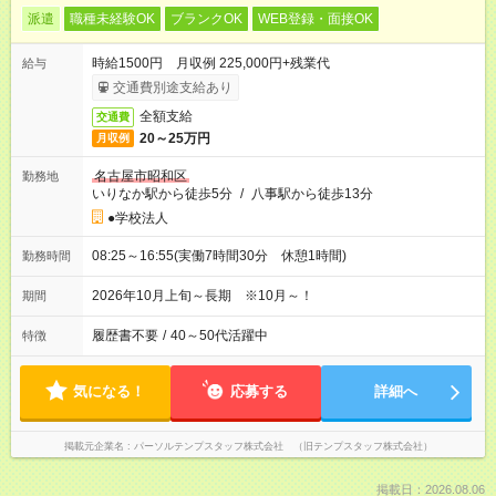
派遣
職種未経験OK
ブランクOK
WEB登録・面接OK
時給1500円 月収例 225,000円+残業代
給与
交通費別途支給あり
全額支給
交通費
20～25万円
月収例
名古屋市昭和区
勤務地
いりなか駅から徒歩5分
/
八事駅から徒歩13分
●学校法人
08:25～16:55(実働7時間30分 休憩1時間)
勤務時間
2026年10月上旬～長期 ※10月～！
期間
履歴書不要
/
40～50代活躍中
特徴
気になる！
応募する
詳細へ
掲載元企業名
パーソルテンプスタッフ株式会社 （旧テンプスタッフ株式会社）
掲載日：2026.08.06