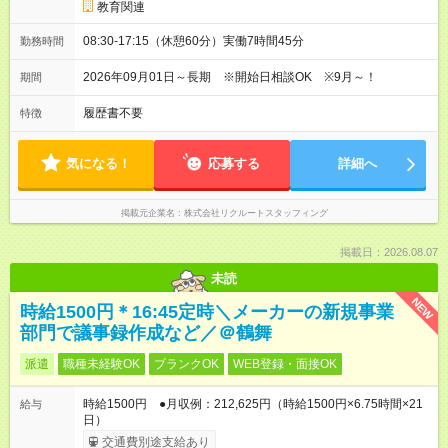
教育関連
08:30-17:15（休憩60分）実働7時間45分
勤務時間
2026年09月01日～長期 ※開始日相談OK ※9月～！
期間
履歴書不要
特徴
気になる！
応募する
詳細へ
掲載元企業名
株式会社リクルートスタッフィング
掲載日：2026.08.07
未読
NEW
時給1500円＊16:45定時＼メーカーの新規事業
部門で議事録作成など／＠鶴舞
派遣
職種未経験OK
ブランクOK
WEB登録・面接OK
時給1500円 ●月収例：212,625円（時給1500円×6.75時間×21
給与
日）
交通費別途支給あり