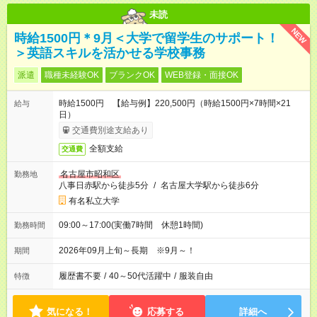
未読
NEW
時給1500円＊9月＜大学で留学生のサポート！
＞英語スキルを活かせる学校事務
派遣
職種未経験OK
ブランクOK
WEB登録・面接OK
時給1500円 【給与例】220,500円（時給1500円×7時間×21
給与
日）
交通費別途支給あり
全額支給
交通費
名古屋市昭和区
勤務地
八事日赤駅から徒歩5分
/
名古屋大学駅から徒歩6分
有名私立大学
09:00～17:00(実働7時間 休憩1時間)
勤務時間
2026年09月上旬～長期 ※9月～！
期間
履歴書不要
/
40～50代活躍中
/
服装自由
特徴
気になる！
応募する
詳細へ