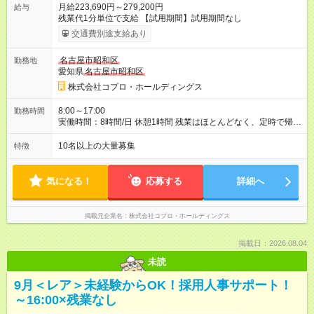
月給223,690円～279,200円
給与
残業代1分単位で支給 【試用期間】試用期間なし
交通費別途支給あり
名古屋市昭和区
勤務地
愛知県
名古屋市昭和区
株式会社コプロ・ホールディングス
8:00～17:00
勤務時間
実働時間：8時間/日 休憩1時間 残業はほとんどなく、定時で帰れ
る日が多い働き方です。 毎日の業務は進捗管理や事務が中心な
ので、 「今日やるべき仕事」が終われば、自然と区切りをつけ
10名以上の大量募集
特徴
やすいのが特長。 突発的な対応も少なく、無理をさせない働き
方を大切にしています。
気になる！
応募する
詳細へ
掲載元企業名
株式会社コプロ・ホールディングス
掲載日：2026.08.04
未読
9月＜レア＞未経験からOK！採用人事サポート！
～16:00×残業なし