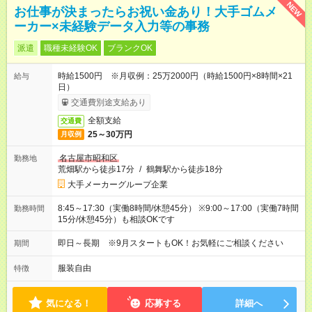
NEW
お仕事が決まったらお祝い金あり！大手ゴムメ
ーカー×未経験データ入力等の事務
派遣
職種未経験OK
ブランクOK
時給1500円 ※月収例：25万2000円（時給1500円×8時間×21
給与
日）
交通費別途支給あり
全額支給
交通費
25～30万円
月収例
名古屋市昭和区
勤務地
荒畑駅から徒歩17分
/
鶴舞駅から徒歩18分
大手メーカーグループ企業
8:45～17:30（実働8時間/休憩45分） ※9:00～17:00（実働7時間
勤務時間
15分/休憩45分）も相談OKです
即日～長期 ※9月スタートもOK！お気軽にご相談ください
期間
服装自由
特徴
気になる！
応募する
詳細へ