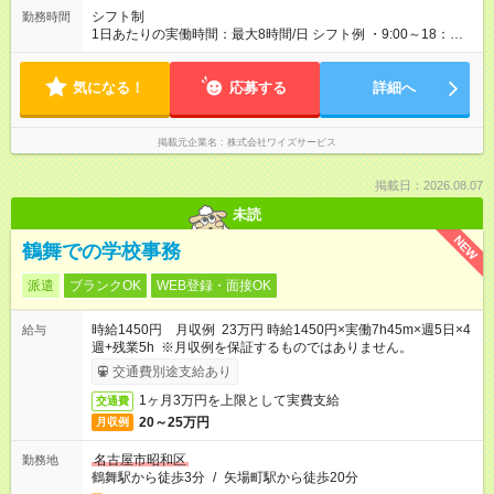
シフト制
勤務時間
1日あたりの実働時間：最大8時間/日 シフト例 ・9:00～18：
00（1時間休憩） ・10時00分～15時00分 ・9時00分～14時00
分 水・日定休 祝日休み お盆/年末年始/慶弔 □平日のみok □
気になる！
Ｗワークok ☆フルタイムでもしっかり稼げます
応募する
詳細へ
掲載元企業名
株式会社ワイズサービス
掲載日：2026.08.07
未読
NEW
鶴舞での学校事務
派遣
ブランクOK
WEB登録・面接OK
時給1450円 月収例 23万円 時給1450円×実働7h45m×週5日×4
給与
週+残業5h ※月収例を保証するものではありません。
交通費別途支給あり
1ヶ月3万円を上限として実費支給
交通費
20～25万円
月収例
名古屋市昭和区
勤務地
鶴舞駅から徒歩3分
/
矢場町駅から徒歩20分