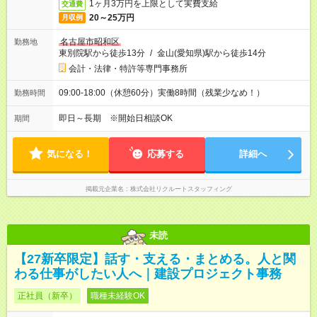
1ヶ月3万円を上限として実費支給
交通費
20～25万円
月収例
名古屋市昭和区
勤務地
東別院駅から徒歩13分
/
金山(愛知県)駅から徒歩14分
会計・法律・特許等専門事務所
09:00-18:00（休憩60分）実働8時間（残業少なめ！）
勤務時間
即日～長期 ※開始日相談OK
期間
気になる！
応募する
詳細へ
掲載元企業名
株式会社リクルートスタッフィング
未読
【27新卒限定】話す・支える・まとめる。人と関
わる仕事がしたい人へ｜建設プロジェクト事務
正社員（新卒）
職種未経験OK