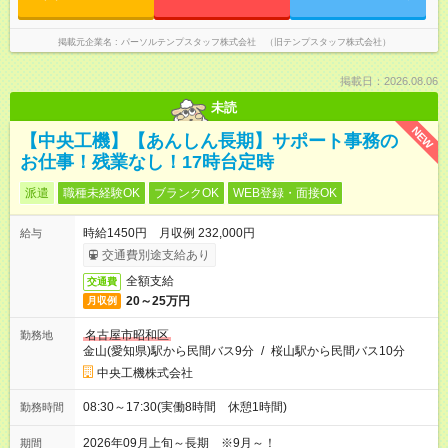
掲載元企業名
パーソルテンプスタッフ株式会社 （旧テンプスタッフ株式会社）
掲載日：2026.08.06
未読
NEW
【中央工機】【あんしん長期】サポート事務の
お仕事！残業なし！17時台定時
派遣
職種未経験OK
ブランクOK
WEB登録・面接OK
時給1450円 月収例 232,000円
給与
交通費別途支給あり
全額支給
交通費
20～25万円
月収例
名古屋市昭和区
勤務地
金山(愛知県)駅から民間バス9分
/
桜山駅から民間バス10分
中央工機株式会社
08:30～17:30(実働8時間 休憩1時間)
勤務時間
2026年09月上旬～長期 ※9月～！
期間