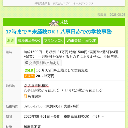
掲載元企業名
株式会社コプロ・ホールディングス
掲載日：2026.08.05
未読
17時まで＊未経験OK！八事日赤での学校事務
派遣
職種未経験OK
ブランクOK
WEB登録・面接OK
時給1500円 月収例 21万円 時給1500円×実働7h×週5日×4週
給与
+残業5h ※月収例を保証するものではありません。※給与即受取
りサービス利用可（利用条件有）
交通費別途支給あり
1ヶ月3万円を上限として実費支給
交通費
20～25万円
月収例
名古屋市昭和区
勤務地
八事日赤駅から徒歩8分
/
いりなか駅から徒歩15分
教育関連
09:00-17:00（休憩60分）実働7時間
勤務時間
2026年09月01日～長期 ※開始日相談OK ※9月～！
期間
履歴書不要
特徴