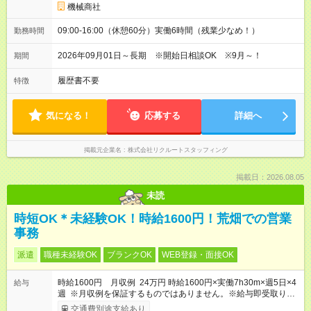
機械商社
09:00-16:00（休憩60分）実働6時間（残業少なめ！）
勤務時間
2026年09月01日～長期 ※開始日相談OK ※9月～！
期間
履歴書不要
特徴
気になる！
応募する
詳細へ
掲載元企業名
株式会社リクルートスタッフィング
掲載日：2026.08.05
未読
時短OK＊未経験OK！時給1600円！荒畑での営業
事務
派遣
職種未経験OK
ブランクOK
WEB登録・面接OK
時給1600円 月収例 24万円 時給1600円×実働7h30m×週5日×4
給与
週 ※月収例を保証するものではありません。※給与即受取りサ
ービス利用可（利用条件有）
交通費別途支給あり