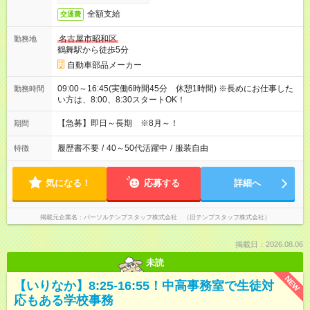
全額支給
交通費
名古屋市昭和区
勤務地
鶴舞駅から徒歩5分
自動車部品メーカー
09:00～16:45(実働6時間45分 休憩1時間) ※長めにお仕事した
勤務時間
い方は、8:00、8:30スタートOK！
【急募】即日～長期 ※8月～！
期間
履歴書不要
/
40～50代活躍中
/
服装自由
特徴
気になる！
応募する
詳細へ
掲載元企業名
パーソルテンプスタッフ株式会社 （旧テンプスタッフ株式会社）
掲載日：2026.08.06
未読
NEW
【いりなか】8:25-16:55！中高事務室で生徒対
応もある学校事務