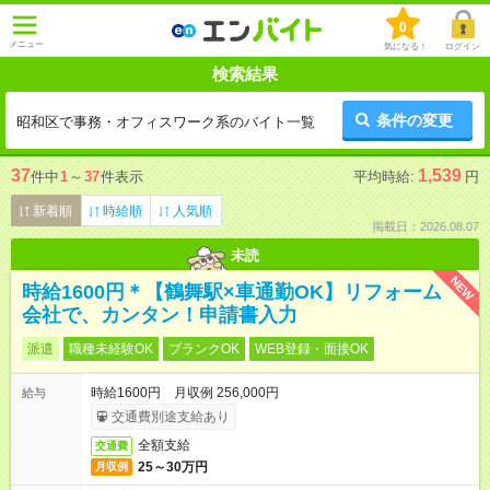
0
メニュー
気になる！
ログイン
検索結果
条件の変更
昭和区で事務・オフィスワーク系のバイト一覧
37
1,539
件中
1
～
37
件表示
平均時給:
円
新着順
時給順
人気順
掲載日：2026.08.07
未読
NEW
時給1600円＊【鶴舞駅×車通勤OK】リフォーム
会社で、カンタン！申請書入力
派遣
職種未経験OK
ブランクOK
WEB登録・面接OK
時給1600円 月収例 256,000円
給与
交通費別途支給あり
全額支給
交通費
25～30万円
月収例