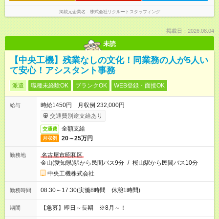
掲載元企業名
株式会社リクルートスタッフィング
掲載日：2026.08.04
未読
【中央工機】残業なしの文化！同業務の人が5人い
て安心！アシスタント事務
派遣
職種未経験OK
ブランクOK
WEB登録・面接OK
時給1450円 月収例 232,000円
給与
交通費別途支給あり
全額支給
交通費
20～25万円
月収例
名古屋市昭和区
勤務地
金山(愛知県)駅から民間バス9分
/
桜山駅から民間バス10分
中央工機株式会社
08:30～17:30(実働8時間 休憩1時間)
勤務時間
【急募】即日～長期 ※8月～！
期間