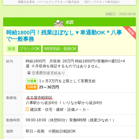
掲載元企業名
パーソルテンプスタッフ株式会社 （旧テンプスタッフ株式会社）
掲載日：2026.08.06
未読
NEW
時給1800円！残業ほぼなし▼車通勤OK＊八事
で一般事務
派遣
ブランクOK
WEB登録・面接OK
時給1800円 月収例 28万円 時給1800円×実働8h×週5日×4
給与
週 ※月収例を保証するものではありません。
交通費別途支給あり
1ヶ月3万円を上限として実費支給
交通費
25～30万円
月収例
名古屋市昭和区
勤務地
八事駅から徒歩6分
/
いりなか駅から徒歩8分
建設業・住宅・建材・設備メ－カ－
09:00-18:00（休憩60分）実働8時間（残業少なめ！）
勤務時間
即日～長期 ※開始日相談OK
期間