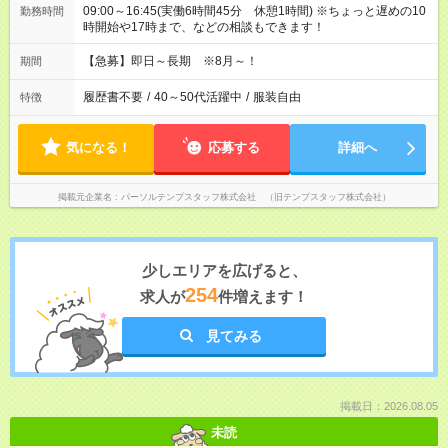
09:00～16:45(実働6時間45分 休憩1時間) ※ちょっと遅めの10
勤務時間
時開始や17時まで、などの相談もできます！
【急募】即日～長期 ※8月～！
期間
履歴書不要
/
40～50代活躍中
/
服装自由
特徴
気になる！
応募する
詳細へ
掲載元企業名
パーソルテンプスタッフ株式会社 （旧テンプスタッフ株式会社）
少しエリアを広げると、
254
求人が
件増えます！
見てみる
掲載日：2026.08.05
未読