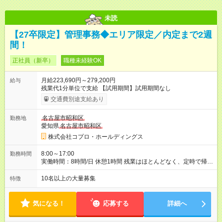
未読
【27卒限定】管理事務◆エリア限定／内定まで2週
間！
正社員（新卒）
職種未経験OK
月給223,690円～279,200円
給与
残業代1分単位で支給 【試用期間】試用期間なし
交通費別途支給あり
名古屋市昭和区
勤務地
愛知県
名古屋市昭和区
株式会社コプロ・ホールディングス
8:00～17:00
勤務時間
実働時間：8時間/日 休憩1時間 残業はほとんどなく、定時で帰れ
る日が多い働き方です。 毎日の業務は進捗管理や事務が中心な
ので、 「今日やるべき仕事」が終われば、自然と区切りをつけ
10名以上の大量募集
特徴
やすいのが特長。 突発的な対応も少なく、無理をさせない働き
方を大切にしています。
気になる！
応募する
詳細へ