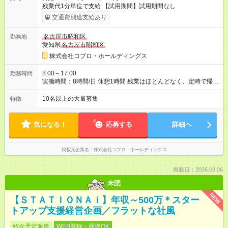
残業代1分単位で支給 【試用期間】試用期間なし
交通費別途支給あり
名古屋市昭和区
勤務地
愛知県
名古屋市昭和区
株式会社コプロ・ホールディングス
8:00～17:00
勤務時間
実働時間：8時間/日 休憩1時間 残業はほとんどなく、定時で帰れ
る日が多い働き方です。 毎日の業務は進捗管理や事務が中心な
ので、 「今日やるべき仕事」が終われば、自然と区切りをつけ
10名以上の大量募集
特徴
やすいのが特長。 突発的な対応も少なく、無理をさせない働き
方を大切にしています。
気になる！
応募する
詳細へ
掲載元企業名
株式会社コプロ・ホールディングス
掲載日：2026.08.06
未読
NEW
【ＳＴＡＴＩＯＮＡｉ】年収～500万＊スター
トアップ支援経営企画／フラットな社風
紹介予定派遣
WEB登録・面接OK