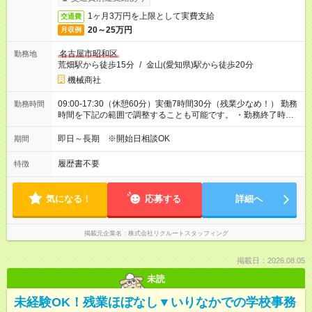
1ヶ月3万円を上限として実費支給
交通費
20～25万円
月収例
名古屋市昭和区
勤務地
荒畑駅から徒歩15分
/
金山(愛知県)駅から徒歩20分
機械商社
09:00-17:30（休憩60分）実働7時間30分（残業少なめ！） 勤務
勤務時間
時間を下記の範囲で調整することも可能です。 ・勤務終了時
間 17:00～17:30 ・実働 07:00～07:30
即日～長期 ※開始日相談OK
期間
履歴書不要
特徴
気になる！
応募する
詳細へ
掲載元企業名
株式会社リクルートスタッフィング
掲載日：2026.08.05
未読
未経験OK！残業ほぼなし▼いりなかでの学校事務