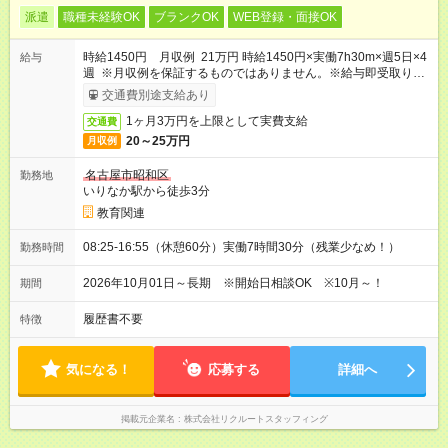
派遣
職種未経験OK
ブランクOK
WEB登録・面接OK
時給1450円 月収例 21万円 時給1450円×実働7h30m×週5日×4
給与
週 ※月収例を保証するものではありません。※給与即受取りサ
ービス利用可（利用条件有）
交通費別途支給あり
1ヶ月3万円を上限として実費支給
交通費
20～25万円
月収例
名古屋市昭和区
勤務地
いりなか駅から徒歩3分
教育関連
08:25-16:55（休憩60分）実働7時間30分（残業少なめ！）
勤務時間
2026年10月01日～長期 ※開始日相談OK ※10月～！
期間
履歴書不要
特徴
気になる！
応募する
詳細へ
掲載元企業名
株式会社リクルートスタッフィング