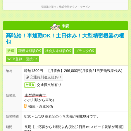
掲載元企業名
株式会社テクノ・サービス
未読
高時給！車通勤OK！土日休み！大型精密機器の梱
包
派遣
職種未経験OK
社会人未経験OK
ブランクOK
WEB登録・面接OK
時給1300円 【月収例】266,000円(月収例21日実働残業代込)
給与
交通費別途支給あり
交通費支給有り
交通費
山梨県中央市
勤務地
小井川駅から車8分
物流・倉庫関係
8:30～17:30 ※表記のうち実働7時間30分です。
勤務時間
長期【ご応募から1週間以内(最短2日目)のスピード就業が可能】
期間