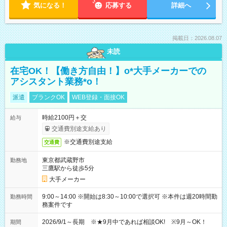
気になる！
応募する
詳細へ
掲載日：2026.08.07
未読
在宅OK！【働き方自由！】o*大手メーカーでの
アシスタント業務*o！
派遣
ブランクOK
WEB登録・面接OK
時給2100円＋交
給与
交通費別途支給あり
※交通費別途支給
交通費
東京都武蔵野市
勤務地
三鷹駅から徒歩5分
大手メーカー
9:00～14:00 ※開始は8:30～10:00で選択可 ※本件は週20時間勤
勤務時間
務案件です
2026/9/1～長期 ※★9月中であれば相談OK! ※9月～OK！
期間