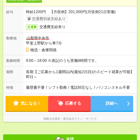
時給1200円 【月収例】201,000円(月収例21日実働)
給与
交通費別途支給あり
交通費支給有り
交通費
山梨県中央市
勤務地
甲斐上野駅から車7分
物流・倉庫関係
9:00～18:00 ※表記のうち実働8時間です。
勤務時間
長期【ご応募から1週間以内(最短2日目)のスピード就業が可能】
期間
即日～
履歴書不要
/
シフト勤務
/
電話対応なし
/
パソコンスキル不要
特徴
気になる！
応募する
詳細へ
掲載元企業名
株式会社テクノ・サービス
未読