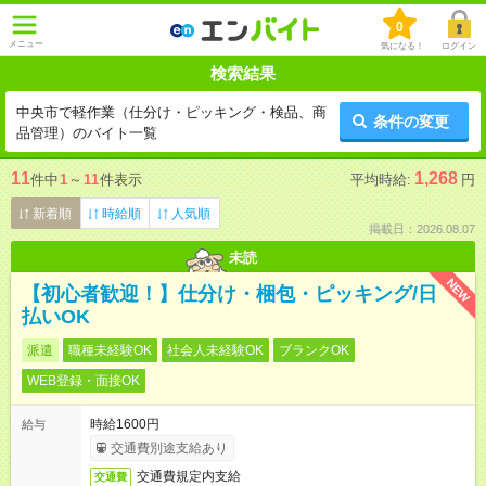
0
メニュー
気になる！
ログイン
検索結果
中央市で軽作業（仕分け・ピッキング・検品、商
条件の変更
品管理）のバイト一覧
11
1,268
件中
1
～
11
件表示
平均時給:
円
新着順
時給順
人気順
掲載日：2026.08.07
未読
NEW
【初心者歓迎！】仕分け・梱包・ピッキング/日
払いOK
派遣
職種未経験OK
社会人未経験OK
ブランクOK
WEB登録・面接OK
時給1600円
給与
交通費別途支給あり
交通費規定内支給
交通費