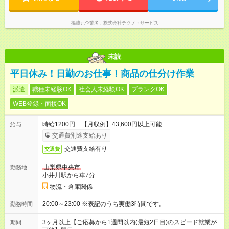
掲載元企業名
株式会社テクノ・サービス
未読
平日休み！日勤のお仕事！商品の仕分け作業
派遣
職種未経験OK
社会人未経験OK
ブランクOK
WEB登録・面接OK
時給1200円 【月収例】43,600円以上可能
給与
交通費別途支給あり
交通費支給有り
交通費
山梨県中央市
勤務地
小井川駅から車7分
物流・倉庫関係
20:00～23:00 ※表記のうち実働3時間です。
勤務時間
3ヶ月以上【ご応募から1週間以内(最短2日目)のスピード就業が
期間