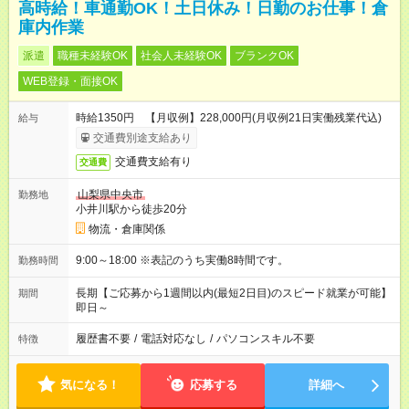
高時給！車通勤OK！土日休み！日勤のお仕事！倉
庫内作業
派遣
職種未経験OK
社会人未経験OK
ブランクOK
WEB登録・面接OK
時給1350円 【月収例】228,000円(月収例21日実働残業代込)
給与
交通費別途支給あり
交通費支給有り
交通費
山梨県中央市
勤務地
小井川駅から徒歩20分
物流・倉庫関係
9:00～18:00 ※表記のうち実働8時間です。
勤務時間
長期【ご応募から1週間以内(最短2日目)のスピード就業が可能】
期間
即日～
履歴書不要
/
電話対応なし
/
パソコンスキル不要
特徴
気になる！
応募する
詳細へ