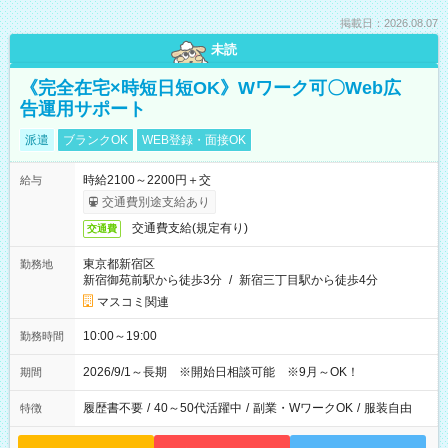
掲載日：2026.08.07
未読
《完全在宅×時短日短OK》Wワーク可〇Web広
告運用サポート
派遣
ブランクOK
WEB登録・面接OK
時給2100～2200円＋交
給与
交通費別途支給あり
交通費支給(規定有り)
交通費
東京都新宿区
勤務地
新宿御苑前駅から徒歩3分
/
新宿三丁目駅から徒歩4分
マスコミ関連
10:00～19:00
勤務時間
2026/9/1～長期 ※開始日相談可能 ※9月～OK！
期間
履歴書不要
/
40～50代活躍中
/
副業・WワークOK
/
服装自由
特徴