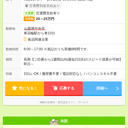
交通費別途支給あり
交通費支給有り
交通費
20～25万円
月収例
山梨県中央市
勤務地
東花輪駅から車10分
食品関連企業
8:00～17:00 ※表記のうち実働8時間です。
勤務時間
長期【ご応募から1週間以内(最短2日目)のスピード就業が可能】
期間
即日～
日払いOK
/
履歴書不要
/
電話対応なし
/
パソコンスキル不要
特徴
気になる！
応募する
詳細へ
掲載元企業名
株式会社テクノ・サービス
未読