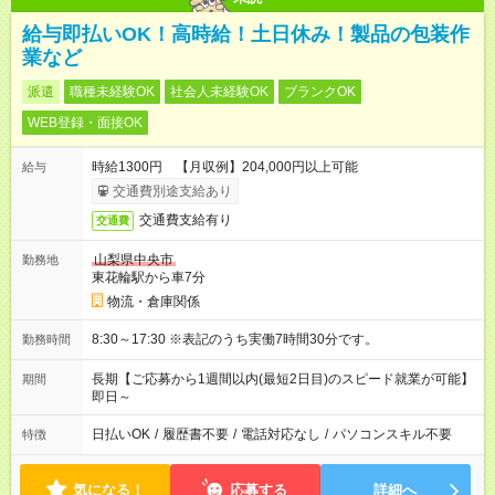
給与即払いOK！高時給！土日休み！製品の包装作
業など
派遣
職種未経験OK
社会人未経験OK
ブランクOK
WEB登録・面接OK
時給1300円 【月収例】204,000円以上可能
給与
交通費別途支給あり
交通費支給有り
交通費
山梨県中央市
勤務地
東花輪駅から車7分
物流・倉庫関係
8:30～17:30 ※表記のうち実働7時間30分です。
勤務時間
長期【ご応募から1週間以内(最短2日目)のスピード就業が可能】
期間
即日～
日払いOK
/
履歴書不要
/
電話対応なし
/
パソコンスキル不要
特徴
気になる！
応募する
詳細へ