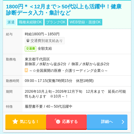
1800円＊＜12月まで＞50代以上も活躍中！健康
診断データ入力・集計など
派遣
職種未経験OK
ブランクOK
WEB登録・面接OK
時給1800円～1850円
給与
交通費別途支給あり
全額支給
交通費
東京都千代田区
勤務地
新御茶ノ水駅から徒歩2分
/
御茶ノ水駅から徒歩2分
～☆全国展開の医療・介護リーディング企業☆～
09:00～17:15(実働7時間15分 休憩1時間)
勤務時間
2026年10月上旬～2026年12月下旬 12月末まで 延長の可能
期間
性もあります ※10月～！
履歴書不要
/
40～50代活躍中
特徴
気になる！
応募する
詳細へ