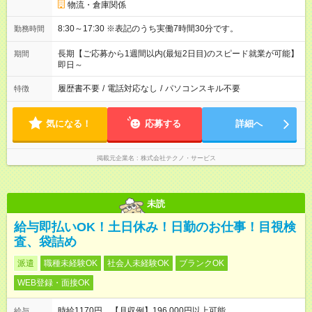
物流・倉庫関係
8:30～17:30 ※表記のうち実働7時間30分です。
勤務時間
長期【ご応募から1週間以内(最短2日目)のスピード就業が可能】
期間
即日～
履歴書不要
/
電話対応なし
/
パソコンスキル不要
特徴
気になる！
応募する
詳細へ
掲載元企業名
株式会社テクノ・サービス
未読
給与即払いOK！土日休み！日勤のお仕事！目視検
査、袋詰め
派遣
職種未経験OK
社会人未経験OK
ブランクOK
WEB登録・面接OK
時給1170円 【月収例】196,000円以上可能
給与