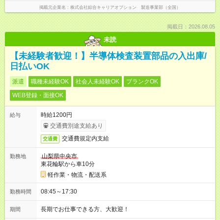
掲載元企業名
株式会社綜合キャリアオプション 製造事業部（全国）
掲載日：2026.08.05
未読
【未経験者歓迎！】半導体検査装置部品の入出庫/
日払いOK
派遣
職種未経験OK
社会人未経験OK
ブランクOK
WEB登録・面接OK
時給1200円
給与
交通費別途支給あり
交通費規定内支給
交通費
山梨県中央市
勤務地
東花輪駅から車10分
軽作業・物流・配送系
08:45～17:30
勤務時間
長期でお仕事できる方、大歓迎！
期間