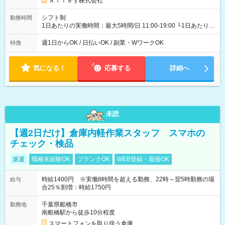
Ａｌｌｅｙ株式会社
シフト制
勤務時間
1日あたりの実働時間：最大5時間/日 11:00-19:00 └1日あたりの
実働時間：1-5時間 └上記の時間帯内であれば、いつでも勤務可
能！ └平日・土曜日の中で、お好きな曜日でご勤務いただけま
週1日からOK / 日払いOK / 副業・WワークOK
特徴
す！ 【シフト例】 ・11:00～14:00 ・16:30～19:00 ・13:00～
18:00 などのように、自由な働き方が可能なお仕事です！
気になる！
応募する
詳細へ
未読
【週2日だけ】倉庫内軽作業スタッフ スマホの
チェック・検品
派遣
職種未経験OK
ブランクOK
WEB登録・面接OK
時給1400円 ※実働8時間を超える勤務、22時～翌5時勤務の場
給与
合25％割増：時給1750円
千葉県船橋市
勤務地
南船橋駅から徒歩10分程度
スマートフォンを取り扱う倉庫