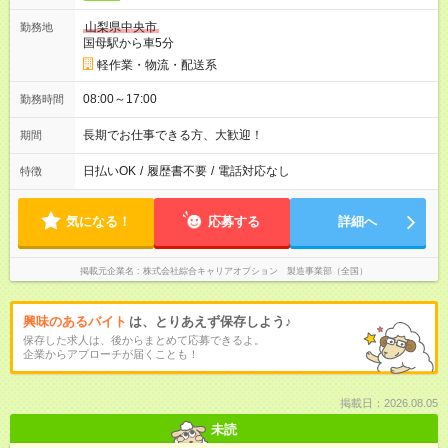
山梨県中央市
勤務地
国母駅から車5分
軽作業・物流・配送系
08:00～17:00
勤務時間
長期でお仕事できる方、大歓迎！
期間
日払いOK
/
履歴書不要
/
電話対応なし
特徴
気になる！
応募する
詳細へ
掲載元企業名
株式会社綜合キャリアオプション 製造事業部（全国）
興味のあるバイト
は、とりあえず保存しよう♪
保存した求人は、後からまとめて応募できるよ。
企業からアプローチが届くことも！
掲載日：2026.08.05
未読