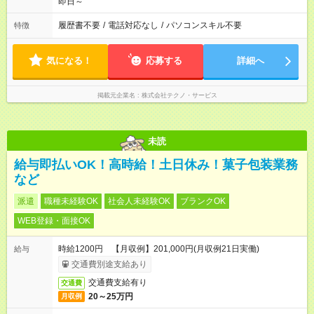
即日～
履歴書不要
/
電話対応なし
/
パソコンスキル不要
特徴
気になる！
応募する
詳細へ
掲載元企業名
株式会社テクノ・サービス
未読
給与即払いOK！高時給！土日休み！菓子包装業務
など
派遣
職種未経験OK
社会人未経験OK
ブランクOK
WEB登録・面接OK
時給1200円 【月収例】201,000円(月収例21日実働)
給与
交通費別途支給あり
交通費支給有り
交通費
20～25万円
月収例