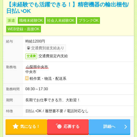
【未経験でも活躍できる！】精密機器の輸出梱包/
日払いOK
派遣
職種未経験OK
社会人未経験OK
ブランクOK
WEB登録・面接OK
時給1200円
給与
交通費別途支給あり
交通費規定内支給
交通費
山梨県中央市
勤務地
中央市
軽作業・物流・配送系
08:30～17:30
勤務時間
長期でお仕事できる方、大歓迎！
期間
日払いOK
/
履歴書不要
/
電話対応なし
特徴
気になる！
応募する
詳細へ