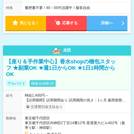
履歴書不要
/
40～50代活躍中
/
服装自由
特徴
気になる！
応募する
詳細へ
未読
【座り＆手作業中心】香水shopの梱包スタッ
フ ★副業OK ★週1日からOK ★1日1時間から
OK
アルバイト
職種未経験OK
時給1,400円～
給与
【試用期間】試用期間あり 試用期間の長さ：1ヶ月 雇用形態、
給与は本採用時と同じです。
交通費別途支給あり
東京都千代田区
勤務地
東京都千代田区内神田2丁目14番12号 星屋第六ビル402号（最
寄り駅：神田駅）