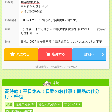
山梨県中央市
勤務地
常永駅から徒歩26分
食品関連企業
8:00～17:00 ※表記のうち実働8時間です。
勤務時間
3ヶ月以上【ご応募から1週間以内(最短2日目)のスピード就業が
期間
可能】即日～
日払いOK
/
履歴書不要
/
電話対応なし
/
パソコンスキル不要
特徴
気になる！
応募する
詳細へ
掲載元企業名
株式会社テクノ・サービス
未読
高時給！平日休み！日勤のお仕事！商品の仕分
け・梱包
派遣
職種未経験OK
社会人未経験OK
ブランクOK
WEB登録・面接OK