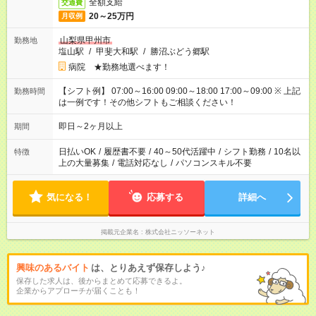
全額支給
交通費
20～25万円
月収例
山梨県甲州市
勤務地
塩山駅
/
甲斐大和駅
/
勝沼ぶどう郷駅
病院 ★勤務地選べます！
【シフト例】 07:00～16:00 09:00～18:00 17:00～09:00 ※ 上記
勤務時間
は一例です！その他シフトもご相談ください！
即日～2ヶ月以上
期間
日払いOK
/
履歴書不要
/
40～50代活躍中
/
シフト勤務
/
10名以
特徴
上の大量募集
/
電話対応なし
/
パソコンスキル不要
気になる！
応募する
詳細へ
掲載元企業名
株式会社ニッソーネット
興味のあるバイト
は、とりあえず保存しよう♪
保存した求人は、後からまとめて応募できるよ。
企業からアプローチが届くことも！