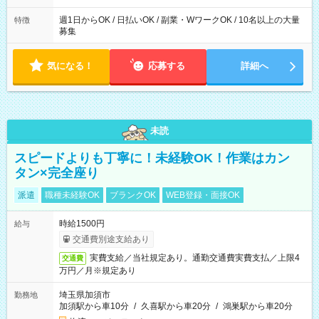
週1日からOK / 日払いOK / 副業・WワークOK / 10名以上の大量
特徴
募集
気になる！
応募する
詳細へ
未読
スピードよりも丁寧に！未経験OK！作業はカン
タン×完全座り
派遣
職種未経験OK
ブランクOK
WEB登録・面接OK
時給1500円
給与
交通費別途支給あり
実費支給／当社規定あり。通勤交通費実費支払／上限4
交通費
万円／月※規定あり
埼玉県加須市
勤務地
加須駅から車10分
/
久喜駅から車20分
/
鴻巣駅から車20分