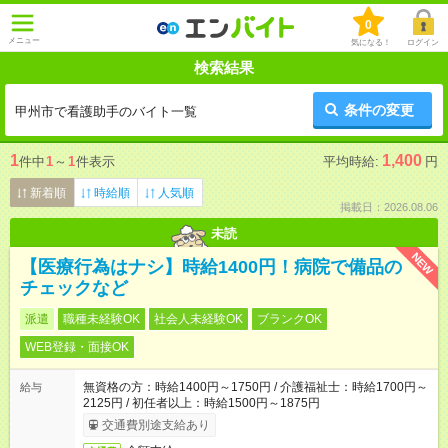
0
メニュー
気になる！
ログイン
検索結果
条件の変更
甲州市で看護助手のバイト一覧
1
1,400
件中
1
～
1
件表示
平均時給:
円
新着順
時給順
人気順
掲載日：2026.08.06
未読
NEW
【医療行為はナシ】時給1400円！病院で備品の
チェックなど
派遣
職種未経験OK
社会人未経験OK
ブランクOK
WEB登録・面接OK
無資格の方：時給1400円～1750円 / 介護福祉士：時給1700円～
給与
2125円 / 初任者以上：時給1500円～1875円
交通費別途支給あり