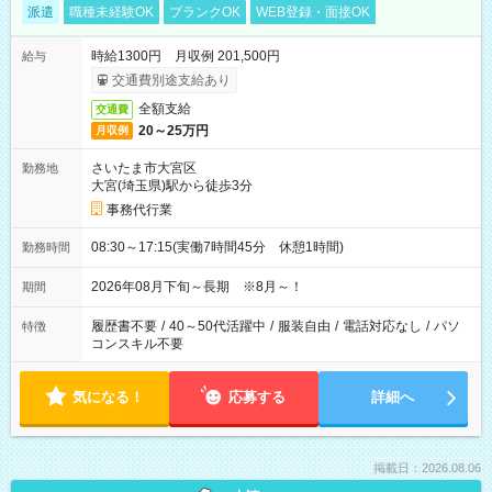
派遣
職種未経験OK
ブランクOK
WEB登録・面接OK
時給1300円 月収例 201,500円
給与
交通費別途支給あり
全額支給
交通費
20～25万円
月収例
さいたま市大宮区
勤務地
大宮(埼玉県)駅から徒歩3分
事務代行業
08:30～17:15(実働7時間45分 休憩1時間)
勤務時間
2026年08月下旬～長期 ※8月～！
期間
履歴書不要
/
40～50代活躍中
/
服装自由
/
電話対応なし
/
パソ
特徴
コンスキル不要
気になる！
応募する
詳細へ
掲載日：2026.08.06