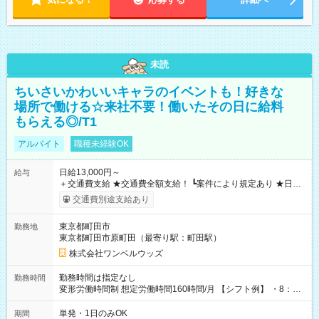
未読
ちいさいかわいいキャラのイベントも！好きな
場所で働ける☆来社不要！働いたその日に給料
もらえる◎/T1
アルバイト
職種未経験OK
日給13,000円～
給与
＋交通費支給 ★交通費全額支給！ ┗案件により規定あり ★日払
いOK！（規定あり） ┗働いたその日に現金GET♪ お仕事後はコ
交通費別途支給あり
ンビニATMから 日払い分を引き落とせます！ 【試用期間】試
用期間なし
東京都町田市
勤務地
東京都町田市原町田（最寄り駅：町田駅）
株式会社ワンベルウッズ
勤務時間は指定なし
勤務時間
変形労働時間制 想定労働時間160時間/月 【シフト例】 ・8：00
～21：00
単発・1日のみOK
期間