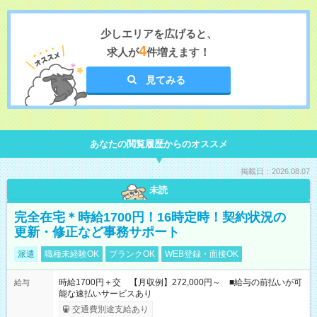
少しエリアを広げると、
4
求人が
件増えます！
見てみる
あなたの閲覧履歴からのオススメ
掲載日：2026.08.07
未読
完全在宅＊時給1700円！16時定時！契約状況の
更新・修正など事務サポート
派遣
職種未経験OK
ブランクOK
WEB登録・面接OK
時給1700円＋交 【月収例】272,000円～ ■給与の前払いが可
給与
能な速払いサービスあり
交通費別途支給あり