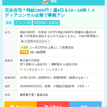
未読
完全在宅＊時給1900円！週4日＆10～16時！メ
ディアコンサル企業で事務アシ
派遣
ブランクOK
WEB登録・面接OK
時給1900円 月収例 15万円 時給1900円×実働5h×週4日×4
給与
週 ※月収例を保証するものではありません。※給与即受取りサ
ービス利用可（利用条件有）
交通費別途支給あり
1ヶ月3万円を上限として実費支給
交通費
15～20万円
月収例
東京都千代田区
勤務地
四ツ谷駅から徒歩2分
/
麹町駅から徒歩13分
コンサルタント・シンクタンク
10:00-16:00（休憩60分）実働5時間（残業少なめ！）
勤務時間
2026年09月01日～長期 ※開始日相談OK ※9月～！
期間
履歴書不要
/
服装自由
特徴
気になる！
応募する
詳細へ