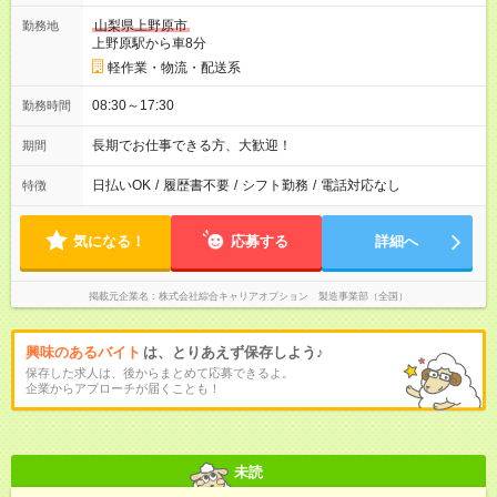
山梨県上野原市
勤務地
上野原駅から車8分
軽作業・物流・配送系
08:30～17:30
勤務時間
長期でお仕事できる方、大歓迎！
期間
日払いOK
/
履歴書不要
/
シフト勤務
/
電話対応なし
特徴
気になる！
応募する
詳細へ
掲載元企業名
株式会社綜合キャリアオプション 製造事業部（全国）
興味のあるバイト
は、とりあえず保存しよう♪
保存した求人は、後からまとめて応募できるよ。
企業からアプローチが届くことも！
未読