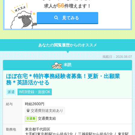
56
求人が
件増えます！
見てみる
あなたの閲覧履歴からのオススメ
掲載日：2026.08.07
未読
ほぼ在宅＊特許事務経験者募集！更新・出願業
務＊英語活かせる
派遣
WEB登録・面接OK
時給2600円
給与
交通費別途支給あり
交通費支給
交通費
東京都千代田区
勤務地
大手町(東京都)駅から徒歩1分
/
三越前駅から徒歩1分
/
東京駅