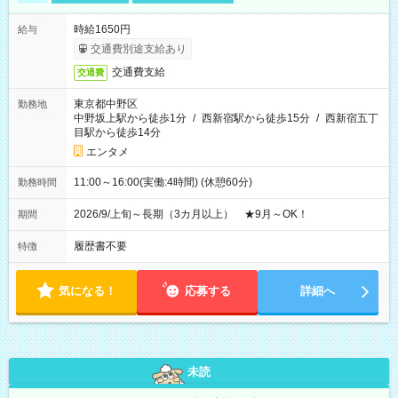
時給1650円
給与
交通費別途支給あり
交通費支給
交通費
東京都中野区
勤務地
中野坂上駅から徒歩1分
/
西新宿駅から徒歩15分
/
西新宿五丁
目駅から徒歩14分
エンタメ
11:00～16:00(実働:4時間) (休憩60分)
勤務時間
2026/9/上旬～長期（3カ月以上） ★9月～OK！
期間
履歴書不要
特徴
気になる！
応募する
詳細へ
未読