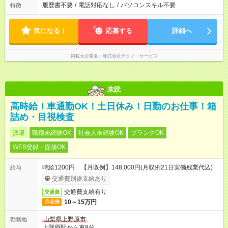
履歴書不要
/
電話対応なし
/
パソコンスキル不要
特徴
気になる！
応募する
詳細へ
掲載元企業名
株式会社テクノ・サービス
未読
高時給！車通勤OK！土日休み！日勤のお仕事！箱
詰め・目視検査
派遣
職種未経験OK
社会人未経験OK
ブランクOK
WEB登録・面接OK
時給1200円 【月収例】148,000円(月収例21日実働残業代込)
給与
交通費別途支給あり
交通費支給有り
交通費
10～15万円
月収例
山梨県上野原市
勤務地
上野原駅から車8分