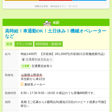
掲載元企業名
株式会社テクノ・サービス
未読
高時給！車通勤OK！土日休み！機械オペレーター
など
派遣
ブランクOK
WEB登録・面接OK
時給1400円 【月収例】261,000円(月収例21日実働残業代込)
給与
交通費別途支給あり
交通費支給有り
交通費
山梨県上野原市
勤務地
禾生駅から車22分
素材系メーカー
8:30～17:30 9:00～18:00 ※表記のうち実働8時間です。
勤務時間
長期【ご応募から1週間以内(最短2日目)のスピード就業が可能】
期間
即日～