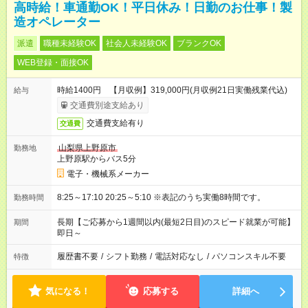
高時給！車通勤OK！平日休み！日勤のお仕事！製
造オペレーター
派遣
職種未経験OK
社会人未経験OK
ブランクOK
WEB登録・面接OK
時給1400円 【月収例】319,000円(月収例21日実働残業代込)
給与
交通費別途支給あり
交通費支給有り
交通費
山梨県上野原市
勤務地
上野原駅からバス5分
電子・機械系メーカー
8:25～17:10 20:25～5:10 ※表記のうち実働8時間です。
勤務時間
長期【ご応募から1週間以内(最短2日目)のスピード就業が可能】
期間
即日～
履歴書不要
/
シフト勤務
/
電話対応なし
/
パソコンスキル不要
特徴
気になる！
応募する
詳細へ