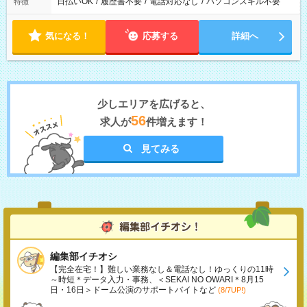
日払いOK
/
履歴書不要
/
電話対応なし
/
パソコンスキル不要
特徴
気になる！
応募する
詳細へ
少しエリアを広げると、
56
求人が
件増えます！
見てみる
編集部イチオシ
【完全在宅！】難しい業務なし＆電話なし！ゆっくりの11時
～時短＊データ入力・事務、＜SEKAI NO OWARI＊8月15
日・16日＞ドーム公演のサポートバイトなど
(8/7UP!)