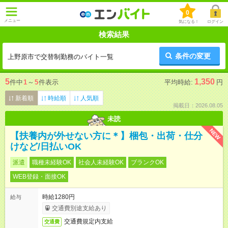
0
メニュー
気になる！
ログイン
検索結果
条件の変更
上野原市で交替制勤務のバイト一覧
5
1,350
件中
1
～
5
件表示
平均時給:
円
新着順
時給順
人気順
掲載日：2026.08.05
未読
NEW
【扶養内が外せない方に＊】梱包・出荷・仕分
けなど/日払いOK
派遣
職種未経験OK
社会人未経験OK
ブランクOK
WEB登録・面接OK
時給1280円
給与
交通費別途支給あり
交通費規定内支給
交通費