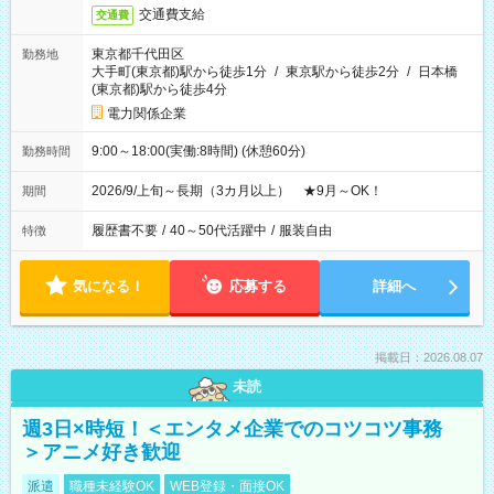
交通費支給
交通費
東京都千代田区
勤務地
大手町(東京都)駅から徒歩1分
/
東京駅から徒歩2分
/
日本橋
(東京都)駅から徒歩4分
電力関係企業
9:00～18:00(実働:8時間) (休憩60分)
勤務時間
2026/9/上旬～長期（3カ月以上） ★9月～OK！
期間
履歴書不要
/
40～50代活躍中
/
服装自由
特徴
気になる！
応募する
詳細へ
掲載日：2026.08.07
未読
週3日×時短！＜エンタメ企業でのコツコツ事務
＞アニメ好き歓迎
派遣
職種未経験OK
WEB登録・面接OK