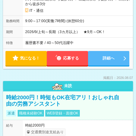
から徒歩3分
IT・通信
9:00～17:00(実働:7時間) (休憩60分)
勤務時間
2026/9/上旬～長期（3カ月以上） ★9月～OK！
期間
履歴書不要
/
40～50代活躍中
特徴
気になる！
応募する
詳細へ
掲載日：2026.08.07
未読
時給2000円！時短もOK在宅アリ！おしゃれ自
由の労務アシスタント
派遣
職種未経験OK
WEB登録・面接OK
時給2000円
給与
交通費別途支給あり