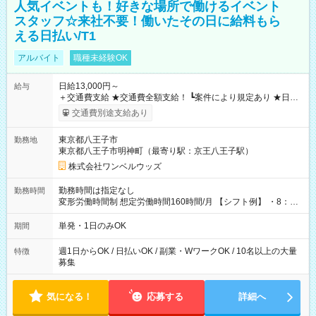
人気イベントも！好きな場所で働けるイベント
スタッフ☆来社不要！働いたその日に給料もら
える日払い/T1
アルバイト
職種未経験OK
日給13,000円～
給与
＋交通費支給 ★交通費全額支給！ ┗案件により規定あり ★日払
いOK！（規定あり） ┗働いたその日に現金GET♪ お仕事後はコ
交通費別途支給あり
ンビニATMから 日払い分を引き落とせます！ 【試用期間】試
用期間なし
東京都八王子市
勤務地
東京都八王子市明神町（最寄り駅：京王八王子駅）
株式会社ワンベルウッズ
勤務時間は指定なし
勤務時間
変形労働時間制 想定労働時間160時間/月 【シフト例】 ・8：00
～21：00
単発・1日のみOK
期間
週1日からOK / 日払いOK / 副業・WワークOK / 10名以上の大量
特徴
募集
気になる！
応募する
詳細へ