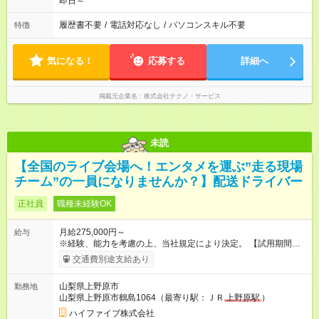
即日～
履歴書不要
/
電話対応なし
/
パソコンスキル不要
特徴
気になる！
応募する
詳細へ
掲載元企業名
株式会社テクノ・サービス
未読
【全国のライブ会場へ！エンタメを運ぶ”走る現場
チーム”の一員になりませんか？】配送ドライバー
正社員
職種未経験OK
月給275,000円～
給与
※経験、能力を考慮の上、当社規定により決定。 【試用期間】
試用期間あり 試用期間の長さ：3ヶ月 雇用形態、給与は本採用
交通費別途支給あり
時と同じです。
山梨県上野原市
勤務地
山梨県上野原市鶴島1064（最寄り駅：ＪＲ
上野原駅
）
ハイファイブ株式会社