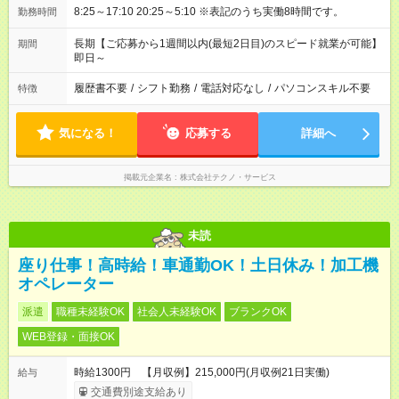
8:25～17:10 20:25～5:10 ※表記のうち実働8時間です。
勤務時間
長期【ご応募から1週間以内(最短2日目)のスピード就業が可能】
期間
即日～
履歴書不要
/
シフト勤務
/
電話対応なし
/
パソコンスキル不要
特徴
気になる！
応募する
詳細へ
掲載元企業名
株式会社テクノ・サービス
未読
座り仕事！高時給！車通勤OK！土日休み！加工機
オペレーター
派遣
職種未経験OK
社会人未経験OK
ブランクOK
WEB登録・面接OK
時給1300円 【月収例】215,000円(月収例21日実働)
給与
交通費別途支給あり