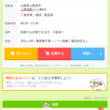
山梨県上野原市
勤務地
上野原駅
から車8分
軽作業・物流・配送系
08:30～17:30
勤務時間
長期でお仕事できる方、大歓迎！
期間
日払いOK
/
履歴書不要
/
シフト勤務
/
電話対応なし
特徴
気になる！
応募する
詳細へ
掲載元企業名
株式会社綜合キャリアオプション 製造事業部（全国）
興味のあるバイト
は、とりあえず保存しよう♪
保存した求人は、後からまとめて応募できるよ。
企業からアプローチが届くことも！
掲載日：2026.08.05
未読