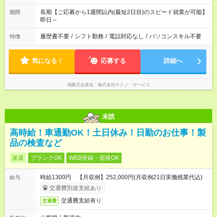
長期【ご応募から1週間以内(最短2日目)のスピード就業が可能】
期間
即日～
履歴書不要
/
シフト勤務
/
電話対応なし
/
パソコンスキル不要
特徴
気になる！
応募する
詳細へ
掲載元企業名
株式会社テクノ・サービス
未読
高時給！車通勤OK！土日休み！日勤のお仕事！製
品の検査など
派遣
ブランクOK
WEB登録・面接OK
時給1300円 【月収例】252,000円(月収例21日実働残業代込)
給与
交通費別途支給あり
交通費支給有り
交通費