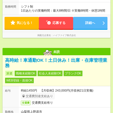
シフト制
勤務時間
1日あたりの実働時間：最大8時間/日 ※実働8時間・休憩1時間
気になる！
応募する
詳細へ
掲載元企業名
ハイファイブ株式会社
未読
高時給！車通勤OK！土日休み！出庫・在庫管理業
務
派遣
職種未経験OK
社会人未経験OK
ブランクOK
WEB登録・面接OK
時給1450円 【月収例】243,000円(月収例21日実働)
給与
交通費別途支給あり
交通費支給有り
交通費
山梨県上野原市
勤務地