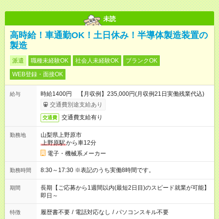
未読
高時給！車通勤OK！土日休み！半導体製造装置の
製造
派遣
職種未経験OK
社会人未経験OK
ブランクOK
WEB登録・面接OK
時給1400円 【月収例】235,000円(月収例21日実働残業代込)
給与
交通費別途支給あり
交通費支給有り
交通費
山梨県上野原市
勤務地
上野原駅
から車12分
電子・機械系メーカー
8:30～17:30 ※表記のうち実働8時間です。
勤務時間
長期【ご応募から1週間以内(最短2日目)のスピード就業が可能】
期間
即日～
履歴書不要
/
電話対応なし
/
パソコンスキル不要
特徴