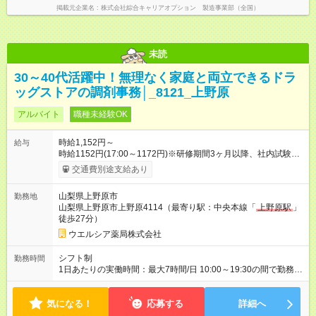
掲載元企業名
株式会社綜合キャリアオプション 製造事業部（全国）
未読
30～40代活躍中！無理なく家庭と両立できるドラ
ッグストアの調剤事務│_8121_上野原
アルバイト
職種未経験OK
時給1,152円～
給与
時給1152円(17:00～1172円)※研修期間3ヶ月以降、社内試験に
よる更新判定あり 社内試験合格後、時給＋50～100円の昇給あ
交通費別途支給あり
り （大学生は＋20円） 試用期間あり：入社日から3ヶ月間／本
採用と待遇は変わりません。 【試用期間】試用期間あり 試用期
山梨県上野原市
勤務地
間の長さ：3ヶ月 雇用形態、給与は本採用時と同じです。
山梨県上野原市上野原4114（最寄り駅：中央本線「
上野原駅
」
徒歩27分）
ウエルシア薬局株式会社
シフト制
勤務時間
1日あたりの実働時間：最大7時間/日 10:00～19:30の間で勤務時
間応相談 ☆勤務日数・曜日応相談 ☆未経験・無資格可
気になる！
応募する
詳細へ