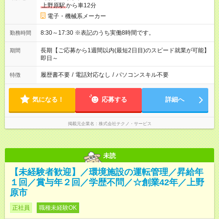
上野原駅
から車12分
電子・機械系メーカー
8:30～17:30 ※表記のうち実働8時間です。
勤務時間
長期【ご応募から1週間以内(最短2日目)のスピード就業が可能】
期間
即日～
履歴書不要
/
電話対応なし
/
パソコンスキル不要
特徴
気になる！
応募する
詳細へ
掲載元企業名
株式会社テクノ・サービス
未読
【未経験者歓迎】／環境施設の運転管理／昇給年
１回／賞与年２回／学歴不問／☆創業42年／上野
原市
正社員
職種未経験OK