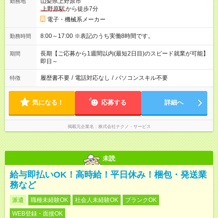
山梨県上野原市
勤務地
上野原駅
から徒歩7分
電子・機械系メーカー
8:00～17:00 ※表記のうち実働8時間です。
勤務時間
長期【ご応募から1週間以内(最短2日目)のスピード就業が可能】
期間
即日～
履歴書不要
/
電話対応なし
/
パソコンスキル不要
特徴
気になる！
応募する
詳細へ
掲載元企業名
株式会社テクノ・サービス
未読
給与即払いOK！高時給！平日休み！梱包・発送業
務など
派遣
職種未経験OK
社会人未経験OK
ブランクOK
WEB登録・面接OK