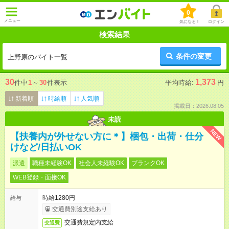
0
メニュー
気になる！
ログイン
検索結果
条件の変更
上野原のバイト一覧
30
1,373
件中
1
～
30
件表示
平均時給:
円
新着順
時給順
人気順
掲載日：2026.08.05
未読
NEW
【扶養内が外せない方に＊】梱包・出荷・仕分
けなど/日払いOK
派遣
職種未経験OK
社会人未経験OK
ブランクOK
WEB登録・面接OK
時給1280円
給与
交通費別途支給あり
交通費規定内支給
交通費