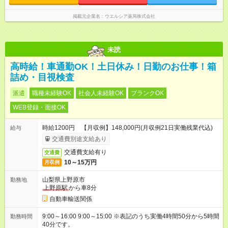
掲載元企業名
ウエルシア薬局株式会社
未読
高時給！車通勤OK！土日休み！日勤のお仕事！箱
詰め・目視検査
派遣
職種未経験OK
社会人未経験OK
ブランクOK
WEB登録・面接OK
時給1200円 【月収例】148,000円(月収例21日実働残業代込)
給与
交通費別途支給あり
交通費支給有り
交通費
10～15万円
月収例
山梨県上野原市
勤務地
上野原駅
から車8分
自動車輸送関係
9:00～16:00 9:00～15:00 ※表記のうち実働4時間50分から5時間
勤務時間
40分です。