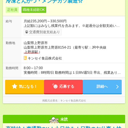
冷凍とんかつ・メンチカツ製造☆
正社員
職種未経験OK
月給235,200円～330,500円
給与
上記額にはみなし残業代を含みます。※超過分は全額支給いたし
ます。 みなし残業代 55,200円 ～ 70,500円／月 みなし残業時
交通費別途支給あり
間 40時間／月 基本給 180,000円～230,000円 役職手当
30,000円（該当者のみ） ◎経験・能力を考慮の上、決定しま
山梨県上野原市
勤務地
す。 ◎固定残業手当は、時間外労働の有無に関わらず全額支給
山梨県上野原市上野原8154-21（最寄り駅：JR中央線
└超過分は別途支給します ※年収例の勤務年数はあくまで参考と
上野原駅
）
なります（実力主義） 【試用期間】試用期間あり 試用期間の長
さ：3ヶ月 雇用形態、給与は本採用時と同じです。
キンセイ食品株式会社
8:00～17:00
勤務時間
実働時間：8時間/日 勤務時間は１日8h/週5日 早出、残業あり
（月平均25時間） 変形労働時間制（1年単位）
気になる！
応募する
詳細へ
掲載元企業名
キンセイ食品株式会社
未読