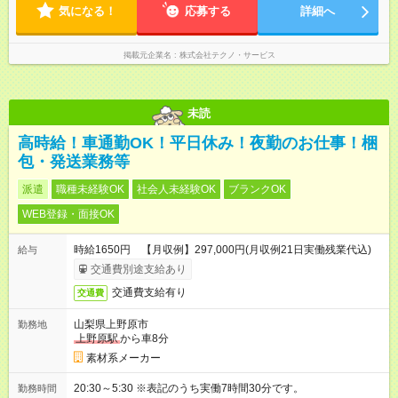
気になる！
応募する
詳細へ
掲載元企業名
株式会社テクノ・サービス
未読
高時給！車通勤OK！平日休み！夜勤のお仕事！梱
包・発送業務等
派遣
職種未経験OK
社会人未経験OK
ブランクOK
WEB登録・面接OK
時給1650円 【月収例】297,000円(月収例21日実働残業代込)
給与
交通費別途支給あり
交通費支給有り
交通費
山梨県上野原市
勤務地
上野原駅
から車8分
素材系メーカー
20:30～5:30 ※表記のうち実働7時間30分です。
勤務時間