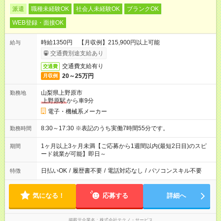
派遣
職種未経験OK
社会人未経験OK
ブランクOK
WEB登録・面接OK
時給1350円 【月収例】215,900円以上可能
給与
交通費別途支給あり
交通費支給有り
交通費
20～25万円
月収例
山梨県上野原市
勤務地
上野原駅
から車9分
電子・機械系メーカー
8:30～17:30 ※表記のうち実働7時間55分です。
勤務時間
1ヶ月以上3ヶ月未満【ご応募から1週間以内(最短2日目)のスピ
期間
ード就業が可能】即日～
日払いOK
/
履歴書不要
/
電話対応なし
/
パソコンスキル不要
特徴
気になる！
応募する
詳細へ
掲載元企業名
株式会社テクノ・サービス