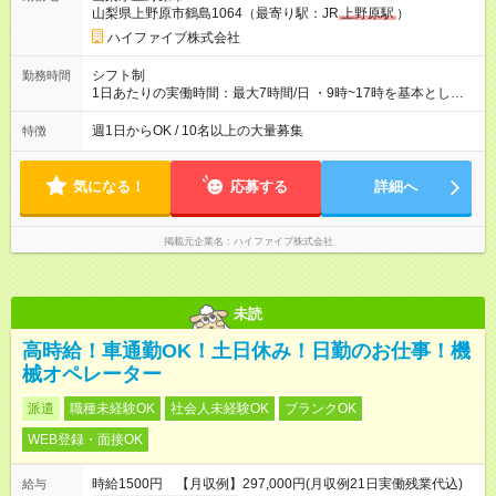
山梨県上野原市鶴島1064（最寄り駅：JR
上野原駅
）
ハイファイブ株式会社
シフト制
勤務時間
1日あたりの実働時間：最大7時間/日 ・9時~17時を基本としま
すが、午前中だけ、15時までなど2週間に1回のシフト提出で決
定いたします！ 例えば ・「15時には子供の迎えが」 であれば9
週1日からOK / 10名以上の大量募集
特徴
時～14時まで ・「17時には家に帰って勉強したい」 であれば9
時～16時まで ・「午前中は難しい」 であれば13時～17時まで
など柔軟な働き方が出来ます！
気になる！
応募する
詳細へ
掲載元企業名
ハイファイブ株式会社
未読
高時給！車通勤OK！土日休み！日勤のお仕事！機
械オペレーター
派遣
職種未経験OK
社会人未経験OK
ブランクOK
WEB登録・面接OK
時給1500円 【月収例】297,000円(月収例21日実働残業代込)
給与