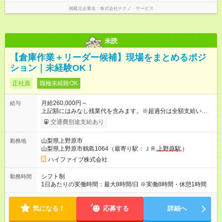
掲載元企業名
株式会社テクノ・サービス
未読
【倉庫作業＋リーダー候補】現場をまとめるポジ
ション｜未経験OK！
正社員
職種未経験OK
月給260,000円～
給与
上記額にはみなし残業代を含みます。※超過分は全額支給いたし
ます。 みなし残業代 62,000円／月 みなし残業時間 40時間／月
交通費別途支給あり
※経験、能力を考慮の上、当社規定により決定。 【試用期間】
試用期間あり 試用期間の長さ：3ヶ月 雇用形態、給与は本採用
山梨県上野原市
勤務地
時と同じです。
山梨県上野原市鶴島1064（最寄り駅：ＪＲ
上野原駅
）
ハイファイブ株式会社
シフト制
勤務時間
1日あたりの実働時間：最大8時間/日 ※実働8時間・休憩1時間
気になる！
応募する
詳細へ