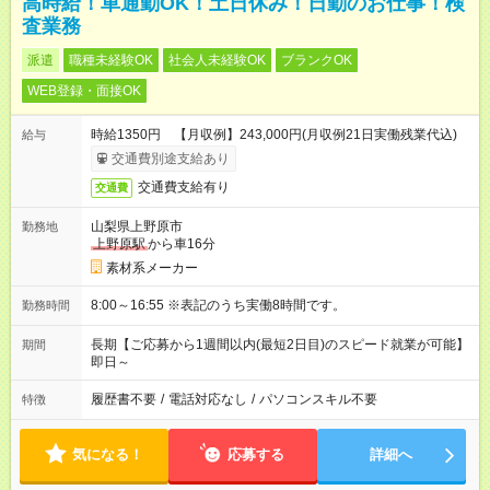
高時給！車通勤OK！土日休み！日勤のお仕事！検
査業務
派遣
職種未経験OK
社会人未経験OK
ブランクOK
WEB登録・面接OK
時給1350円 【月収例】243,000円(月収例21日実働残業代込)
給与
交通費別途支給あり
交通費支給有り
交通費
山梨県上野原市
勤務地
上野原駅
から車16分
素材系メーカー
8:00～16:55 ※表記のうち実働8時間です。
勤務時間
長期【ご応募から1週間以内(最短2日目)のスピード就業が可能】
期間
即日～
履歴書不要
/
電話対応なし
/
パソコンスキル不要
特徴
気になる！
応募する
詳細へ