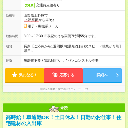
交通費支給有り
交通費
山梨県上野原市
勤務地
上野原駅
から車9分
電子・機械系メーカー
8:30～17:30 ※表記のうち実働7時間55分です。
勤務時間
長期【ご応募から1週間以内(最短2日目)のスピード就業が可能】
期間
即日～
履歴書不要
/
電話対応なし
/
パソコンスキル不要
特徴
気になる！
応募する
詳細へ
掲載元企業名
株式会社テクノ・サービス
未読
高時給！車通勤OK！土日休み！日勤のお仕事！住
宅建材の入出庫