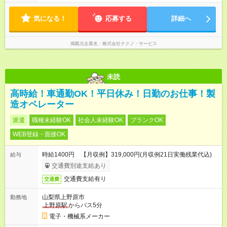
気になる！
応募する
詳細へ
掲載元企業名
株式会社テクノ・サービス
未読
高時給！車通勤OK！平日休み！日勤のお仕事！製
造オペレーター
派遣
職種未経験OK
社会人未経験OK
ブランクOK
WEB登録・面接OK
時給1400円 【月収例】319,000円(月収例21日実働残業代込)
給与
交通費別途支給あり
交通費支給有り
交通費
山梨県上野原市
勤務地
上野原駅
からバス5分
電子・機械系メーカー