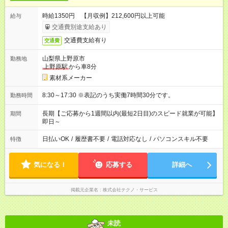
時給1350円 【月収例】212,600円以上可能
給与
交通費別途支給あり
交通費支給有り
交通費
山梨県上野原市
勤務地
上野原駅
から車8分
素材系メーカー
8:30～17:30 ※表記のうち実働7時間30分です。
勤務時間
長期【ご応募から1週間以内(最短2日目)のスピード就業が可能】
期間
即日～
日払いOK
/
履歴書不要
/
電話対応なし
/
パソコンスキル不要
特徴
気になる！
応募する
詳細へ
掲載元企業名
株式会社テクノ・サービス
未読