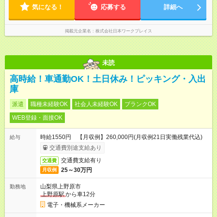
気になる！
応募する
詳細へ
掲載元企業名
株式会社日本ワークプレイス
未読
高時給！車通勤OK！土日休み！ピッキング・入出
庫
派遣
職種未経験OK
社会人未経験OK
ブランクOK
WEB登録・面接OK
時給1550円 【月収例】260,000円(月収例21日実働残業代込)
給与
交通費別途支給あり
交通費支給有り
交通費
25～30万円
月収例
山梨県上野原市
勤務地
上野原駅
から車12分
電子・機械系メーカー