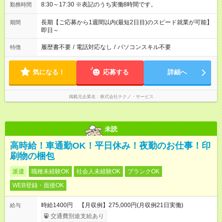
8:30～17:30 ※表記のうち実働8時間です。
勤務時間
長期【ご応募から1週間以内(最短2日目)のスピード就業が可能】
期間
即日～
履歴書不要
/
電話対応なし
/
パソコンスキル不要
特徴
気になる！
応募する
詳細へ
掲載元企業名
株式会社テクノ・サービス
未読
高時給！車通勤OK！平日休み！夜勤のお仕事！印
刷物の梱包
派遣
職種未経験OK
社会人未経験OK
ブランクOK
WEB登録・面接OK
時給1400円 【月収例】275,000円(月収例21日実働)
給与
交通費別途支給あり