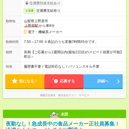
交通費別途支給あり
交通費支給有り
交通費
山梨県上野原市
勤務地
上野原駅
から車8分
電子・機械系メーカー
7:50～17:00 ※表記のうち実働7時間45分です。
勤務時間
長期【ご応募から1週間以内(最短2日目)のスピード就業が可能】
期間
即日～
履歴書不要
/
電話対応なし
/
パソコンスキル不要
特徴
気になる！
応募する
詳細へ
掲載元企業名
株式会社テクノ・サービス
未読
夜勤なし！急成長中の食品メーカー正社員募集！