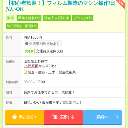
NEW
【初心者歓迎！】フィルム製造のマシン操作/日
払いOK
派遣
職種未経験OK
社会人未経験OK
ブランクOK
WEB登録・面接OK
時給1350円
給与
交通費別途支給あり
交通費規定内支給
交通費
山梨県上野原市
勤務地
上野原駅
から車10分
製造・建築・土木・製造技術系
08:30～17:30
勤務時間
長期でお仕事できる方、大歓迎！
期間
日払いOK
/
履歴書不要
/
電話対応なし
特徴
気になる！
応募する
詳細へ