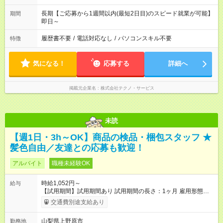
長期【ご応募から1週間以内(最短2日目)のスピード就業が可能】
期間
即日～
履歴書不要
/
電話対応なし
/
パソコンスキル不要
特徴
気になる！
応募する
詳細へ
掲載元企業名
株式会社テクノ・サービス
未読
【週1日・3h～OK】商品の検品・梱包スタッフ ★
髪色自由／友達との応募も歓迎！
アルバイト
職種未経験OK
時給1,052円～
給与
【試用期間】試用期間あり 試用期間の長さ：1ヶ月 雇用形態、
給与は本採用時と同じです。
交通費別途支給あり
山梨県上野原市
勤務地