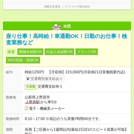
掲載元企業名
ハイファイブ株式会社
未読
座り仕事！高時給！車通勤OK！日勤のお仕事！検
査業務など
派遣
職種未経験OK
社会人未経験OK
ブランクOK
WEB登録・面接OK
時給1250円 【月収例】215,000円(月収例21日実働残業代込)
給与
交通費別途支給あり
交通費支給有り
交通費
山梨県上野原市
勤務地
上野原駅
から車5分
電子・機械系メーカー
8:10～17:00 ※表記のうち実働7時間40分です。
勤務時間
長期【ご応募から1週間以内(最短2日目)のスピード就業が可能】
期間