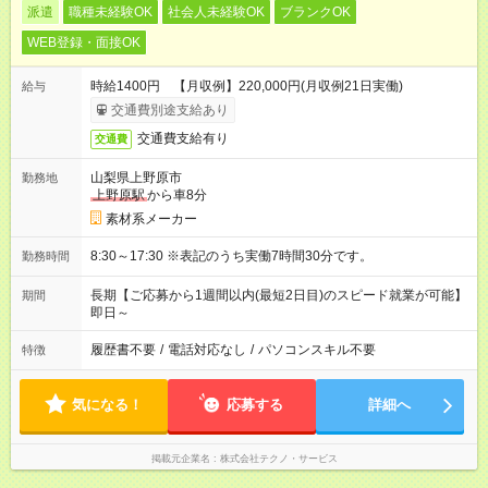
派遣
職種未経験OK
社会人未経験OK
ブランクOK
WEB登録・面接OK
時給1400円 【月収例】220,000円(月収例21日実働)
給与
交通費別途支給あり
交通費支給有り
交通費
山梨県上野原市
勤務地
上野原駅
から車8分
素材系メーカー
8:30～17:30 ※表記のうち実働7時間30分です。
勤務時間
長期【ご応募から1週間以内(最短2日目)のスピード就業が可能】
期間
即日～
履歴書不要
/
電話対応なし
/
パソコンスキル不要
特徴
気になる！
応募する
詳細へ
掲載元企業名
株式会社テクノ・サービス