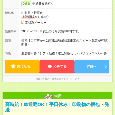
交通費支給有り
交通費
山梨県上野原市
勤務地
上野原駅
から車8分
素材系メーカー
20:00～5:30 ※表記のうち実働8時間です。
勤務時間
長期【ご応募から1週間以内(最短2日目)のスピード就業が可能】
期間
即日～
履歴書不要
/
シフト勤務
/
電話対応なし
/
パソコンスキル不要
特徴
気になる！
応募する
詳細へ
掲載元企業名
株式会社テクノ・サービス
未読
高時給！車通勤OK！平日休み！印刷物の梱包・発
送