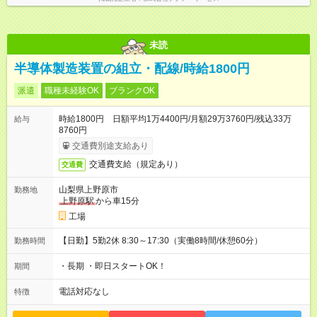
未読
半導体製造装置の組立・配線/時給1800円
派遣
職種未経験OK
ブランクOK
時給1800円 日額平均1万4400円/月額29万3760円/残込33万
給与
8760円
交通費別途支給あり
交通費支給（規定あり）
交通費
山梨県上野原市
勤務地
上野原駅
から車15分
工場
【日勤】5勤2休 8:30～17:30（実働8時間/休憩60分）
勤務時間
・長期 ・即日スタートOK！
期間
電話対応なし
特徴