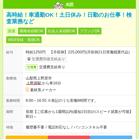
未読
高時給！車通勤OK！土日休み！日勤のお仕事！検
査業務など
派遣
職種未経験OK
社会人未経験OK
ブランクOK
WEB登録・面接OK
時給1250円 【月収例】225,000円(月収例21日実働残業代込)
給与
交通費別途支給あり
交通費支給有り
交通費
山梨県上野原市
勤務地
上野原駅
から車16分
素材系メーカー
8:00～16:55 ※表記のうち実働8時間です。
勤務時間
長期【ご応募から1週間以内(最短2日目)のスピード就業が可能】
期間
即日～
履歴書不要
/
電話対応なし
/
パソコンスキル不要
特徴