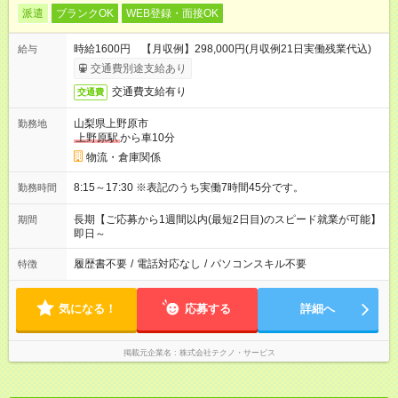
派遣
ブランクOK
WEB登録・面接OK
時給1600円 【月収例】298,000円(月収例21日実働残業代込)
給与
交通費別途支給あり
交通費支給有り
交通費
山梨県上野原市
勤務地
上野原駅
から車10分
物流・倉庫関係
8:15～17:30 ※表記のうち実働7時間45分です。
勤務時間
長期【ご応募から1週間以内(最短2日目)のスピード就業が可能】
期間
即日～
履歴書不要
/
電話対応なし
/
パソコンスキル不要
特徴
気になる！
応募する
詳細へ
掲載元企業名
株式会社テクノ・サービス