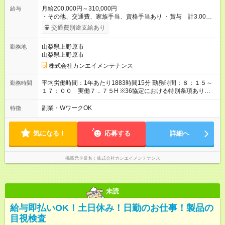
月給200,000円～310,000円
給与
・その他、交通費、家族手当、資格手当あり ・賞与 計3.00ヶ
月分(前年度実績) ・昇給 1月あたり 2,300～10,600(前年度実
交通費別途支給あり
績) ■□■Please check before applying■□■ ・JLPT N1 ・
BJT J1+ (Score:?800) ・Native-level Japanese proficiency 【試
山梨県上野原市
勤務地
用期間】試用期間あり 試用期間の長さ：3ヶ月 雇用形態、給与
山梨県上野原市
は本採用時と同じです。
株式会社カンエイメンテナンス
平均労働時間：1年あたり1883時間15分 勤務時間：８：１５～
勤務時間
１７：００ 実働７．７５H ※36協定における特別条項あり
（施設のトラブル・工事等により、処理すべき業務量に大幅な
遅れが生じた時。また、時間延長して対応すべき緊急事態が生
副業・WワークOK
特徴
じた時。） 平均労働時間：1年あたり1883時間15分 勤務時間：
８：１５～１７：００ 実働７．７５H ※36協定における特別
条項あり （施設のトラブル・工事等により、処理すべき業務量
気になる！
応募する
詳細へ
に大幅な遅れが生じた時。また、時間延長して対応すべき緊急
事態が生じた時。）
掲載元企業名
株式会社カンエイメンテナンス
未読
給与即払いOK！土日休み！日勤のお仕事！製品の
目視検査