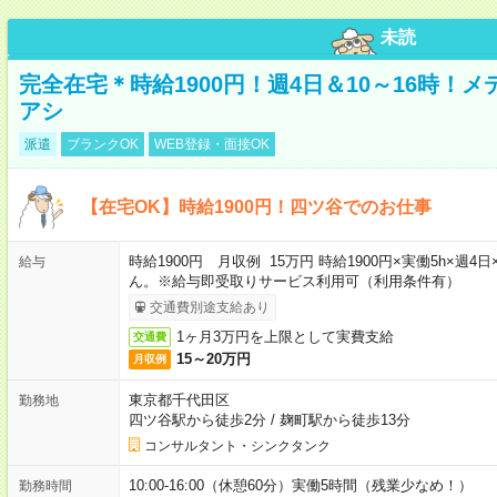
未読
完全在宅＊時給1900円！週4日＆10～16時！
アシ
派遣
ブランクOK
WEB登録・面接OK
【在宅OK】時給1900円！四ツ谷でのお仕事
時給1900円 月収例 15万円 時給1900円×実働5h×
給与
ん。※給与即受取りサービス利用可（利用条件有）
交通費別途支給あり
1ヶ月3万円を上限として実費支給
交通費
15～20万円
月収例
東京都千代田区
勤務地
四ツ谷駅から徒歩2分
/
麹町駅から徒歩13分
コンサルタント・シンクタンク
10:00-16:00（休憩60分）実働5時間（残業少なめ！）
勤務時間