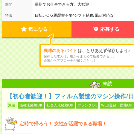
長期でお仕事できる方、大歓迎！
期間
日払いOK
/
履歴書不要
/
シフト勤務
/
電話対応なし
特徴
気になる！
応募する
興味のあるバイト
は、とりあえず保存しよう♪
保存した求人は、後からまとめて応募できるよ。
企業からアプローチが届くことも！
未読
【初心者歓迎！】フィルム製造のマシン操作/日
派遣
職種未経験OK
社会人未経験OK
ブランクOK
WEB登録・面接OK
定時で帰ろう！ 女性が活躍できる職場！