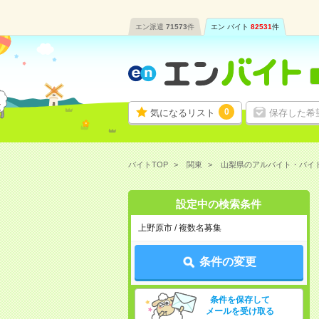
エン派遣
71573
件
エン バイト
82531
件
0
気になるリスト
保存した希
バイトTOP
関東
山梨県のアルバイト・バイ
設定中の検索条件
上野原市 / 複数名募集
条件の変更
条件を保存して
メールを受け取る