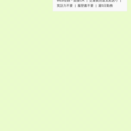
WEB登録・面接OK
交通費別途支給あり
英語力不要
履歴書不要
週5日勤務