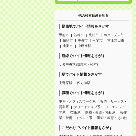
他の検索結果を見る
勤務地でバイト情報をさがす
甲府市
韮崎市
北杜市
南アルプス市
笛吹市
中央市
甲斐市
富士吉田市
山梨市
中巨摩郡
沿線でバイト情報をさがす
ＪＲ中央本線(東京－松本)
駅でバイト情報をさがす
上野原駅
四方津駅
職種でバイト情報をさがす
事務・オフィスワーク系
販売・サービス・
営業系
クリエイティブ系
IT・エンジニ
ア系
技術系
医療・介護・福祉系
軽作
業・警備・イベント系
調査・教育・その他
こだわりでバイト情報をさがす