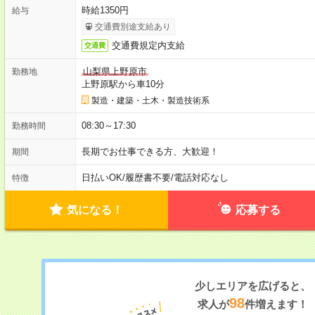
時給1350円
給与
交通費別途支給あり
交通費規定内支給
交通費
山梨県上野原市
勤務地
上野原駅から車10分
製造・建築・土木・製造技術系
08:30～17:30
勤務時間
長期でお仕事できる方、大歓迎！
期間
日払いOK
/
履歴書不要
/
電話対応なし
特徴
気になる！
応募する
少しエリアを広げると、
98
求人が
件増えます！