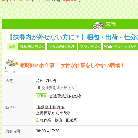
未読
【扶養内が外せない方に＊】梱包・出荷・仕分け
派遣
職種未経験OK
社会人未経験OK
ブランクOK
WEB登録・面接OK
短時間のお仕事！ 女性が仕事をしやすい職場！
時給1280円
給与
交通費別途支給あり
交通費規定内支給
交通費
山梨県上野原市
勤務地
上野原駅から車8分
軽作業・物流・配送系
08:30～17:30
勤務時間