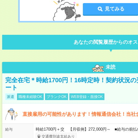
見てみる
あなたの閲覧履歴からのオス
未読
完全在宅＊時給1700円！16時定時！契約状況
ート
派遣
職種未経験OK
ブランクOK
WEB登録・面接OK
直接雇用の可能性があります！情報通信会社！当社
時給1700円＋交 【月収例】272,000円～ ■給与の
給与
交通費別途支給あり