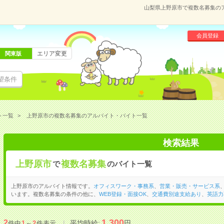
山梨県上野原市で複数名募集の
会員登録
エリア変更
関東版
望条件
ト一覧
上野原市の複数名募集のアルバイト・バイト一覧
検索結果
上野原市
複数名募集
で
のバイト一覧
上野原市のアルバイト情報です。
オフィスワーク・事務系
、
営業・販売・サービス系
います。複数名募集の条件の他に、
WEB登録・面接OK
、
交通費別途支給あり
、
英語力
1,300
2
平均時給:
円
件中
1
～
2
件表示