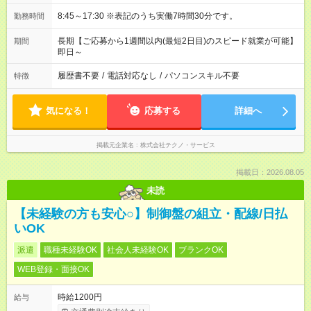
8:45～17:30 ※表記のうち実働7時間30分です。
勤務時間
長期【ご応募から1週間以内(最短2日目)のスピード就業が可能】
期間
即日～
履歴書不要
/
電話対応なし
/
パソコンスキル不要
特徴
気になる！
応募する
詳細へ
掲載元企業名
株式会社テクノ・サービス
掲載日：2026.08.05
未読
【未経験の方も安心○】制御盤の組立・配線/日払
いOK
派遣
職種未経験OK
社会人未経験OK
ブランクOK
WEB登録・面接OK
時給1200円
給与