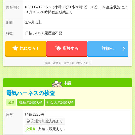
8：30～17：20（休憩50分+小休憩5分+10分） ※生産状況によ
勤務時間
り月10～20時間程度残業あり
3か月以上
期間
日払いOK
/
履歴書不要
特徴
気になる！
応募する
詳細へ
掲載元企業名
株式会社日本ケイテム
未読
電気ハーネスの検査
派遣
職種未経験OK
社会人未経験OK
時給1220円
給与
交通費別途支給あり
支給（規定あり）
交通費