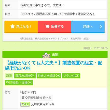
長期でお仕事できる方、大歓迎！
期間
日払いOK
/
履歴書不要
/
40～50代活躍中
/
電話対応なし
特徴
気になる！
応募する
詳細へ
掲載元企業名
株式会社綜合キャリアオプション 製造事業部（全国）
掲載日：2026.08.05
未読
【経験がなくても大丈夫＊】製造装置の組立・配
線/日払いOK
派遣
職種未経験OK
社会人未経験OK
ブランクOK
WEB登録・面接OK
時給1450円
給与
交通費別途支給あり
交通費規定内支給
交通費