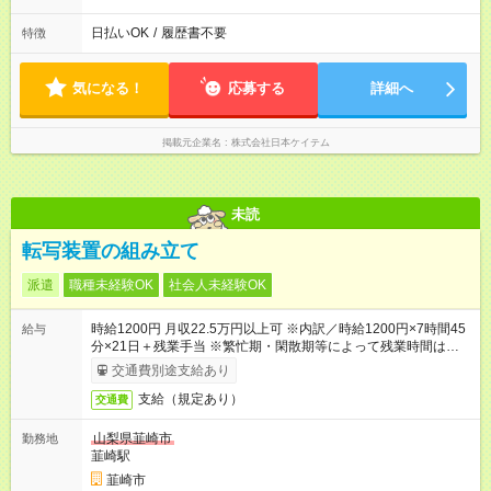
日払いOK
/
履歴書不要
特徴
気になる！
応募する
詳細へ
掲載元企業名
株式会社日本ケイテム
未読
転写装置の組み立て
派遣
職種未経験OK
社会人未経験OK
時給1200円 月収22.5万円以上可 ※内訳／時給1200円×7時間45
給与
分×21日＋残業手当 ※繁忙期・閑散期等によって残業時間は変動
します ＊日払い・仮払いOK（アプリでカンタン申請！）
交通費別途支給あり
支給（規定あり）
交通費
山梨県韮崎市
勤務地
韮崎駅
韮崎市