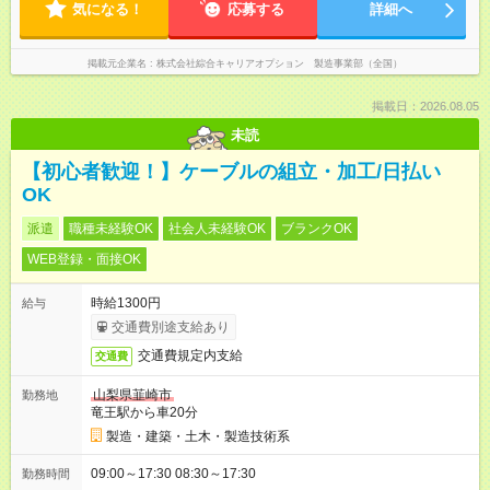
気になる！
応募する
詳細へ
掲載元企業名
株式会社綜合キャリアオプション 製造事業部（全国）
掲載日：2026.08.05
未読
【初心者歓迎！】ケーブルの組立・加工/日払い
OK
派遣
職種未経験OK
社会人未経験OK
ブランクOK
WEB登録・面接OK
時給1300円
給与
交通費別途支給あり
交通費規定内支給
交通費
山梨県韮崎市
勤務地
竜王駅から車20分
製造・建築・土木・製造技術系
09:00～17:30 08:30～17:30
勤務時間