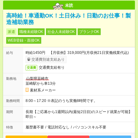
未読
高時給！車通勤OK！土日休み！日勤のお仕事！製
造補助業務
派遣
職種未経験OK
社会人未経験OK
ブランクOK
WEB登録・面接OK
時給1450円 【月収例】319,000円(月収例21日実働残業代込)
給与
交通費別途支給あり
交通費支給有り
交通費
山梨県韮崎市
勤務地
韮崎駅から車13分
素材系メーカー
8:00～17:20 ※表記のうち実働8時間です。
勤務時間
長期【ご応募から1週間以内(最短2日目)のスピード就業が可能】
期間
即日～
履歴書不要
/
電話対応なし
/
パソコンスキル不要
特徴