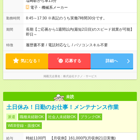
塩崎駅から車13分
電子・機械系メーカー
8:45～17:30 ※表記のうち実働7時間30分です。
勤務時間
長期【ご応募から1週間以内(最短2日目)のスピード就業が可能】
期間
即日～
履歴書不要
/
電話対応なし
/
パソコンスキル不要
特徴
気になる！
応募する
詳細へ
掲載元企業名
株式会社テクノ・サービス
未読
土日休み！日勤のお仕事！メンテナンス作業
派遣
職種未経験OK
社会人未経験OK
ブランクOK
WEB登録・面接OK
時給1100円 【月収例】161,000円(月収例21日実働)
給与