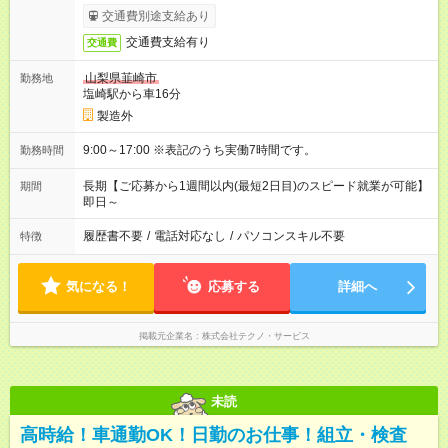
交通費別途支給あり
交通費支給有り
交通費
山梨県韮崎市
勤務地
塩崎駅から車16分
製造外
9:00～17:00 ※表記のうち実働7時間です。
勤務時間
長期【ご応募から1週間以内(最短2日目)のスピード就業が可能】
期間
即日～
履歴書不要
/
電話対応なし
/
パソコンスキル不要
特徴
気になる！
応募する
詳細へ
掲載元企業名
株式会社テクノ・サービス
未読
高時給！車通勤OK！日勤のお仕事！組立・検査