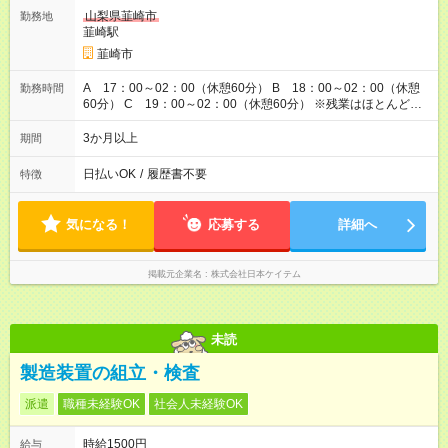
山梨県韮崎市
勤務地
韮崎駅
韮崎市
A 17：00～02：00（休憩60分） B 18：00～02：00（休憩
勤務時間
60分） C 19：00～02：00（休憩60分） ※残業はほとんどあ
りません。 ※A/B/Cいずれかの夜勤勤務になります。 ※出勤時刻
の時短については、ご相談ください。
3か月以上
期間
日払いOK
/
履歴書不要
特徴
気になる！
応募する
詳細へ
掲載元企業名
株式会社日本ケイテム
未読
製造装置の組立・検査
派遣
職種未経験OK
社会人未経験OK
時給1500円
給与