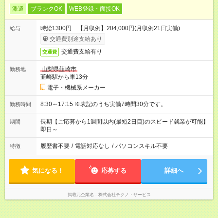
派遣
ブランクOK
WEB登録・面接OK
時給1300円 【月収例】204,000円(月収例21日実働)
給与
交通費別途支給あり
交通費支給有り
交通費
山梨県韮崎市
勤務地
韮崎駅から車13分
電子・機械系メーカー
8:30～17:15 ※表記のうち実働7時間30分です。
勤務時間
長期【ご応募から1週間以内(最短2日目)のスピード就業が可能】
期間
即日～
履歴書不要
/
電話対応なし
/
パソコンスキル不要
特徴
気になる！
応募する
詳細へ
掲載元企業名
株式会社テクノ・サービス