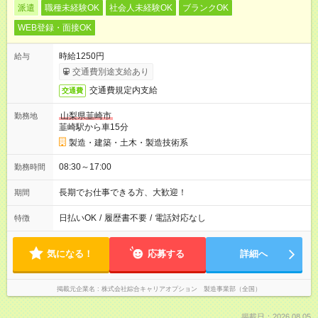
派遣
職種未経験OK
社会人未経験OK
ブランクOK
WEB登録・面接OK
時給1250円
給与
交通費別途支給あり
交通費規定内支給
交通費
山梨県韮崎市
勤務地
韮崎駅から車15分
製造・建築・土木・製造技術系
08:30～17:00
勤務時間
長期でお仕事できる方、大歓迎！
期間
日払いOK
/
履歴書不要
/
電話対応なし
特徴
気になる！
応募する
詳細へ
掲載元企業名
株式会社綜合キャリアオプション 製造事業部（全国）
掲載日：2026.08.05