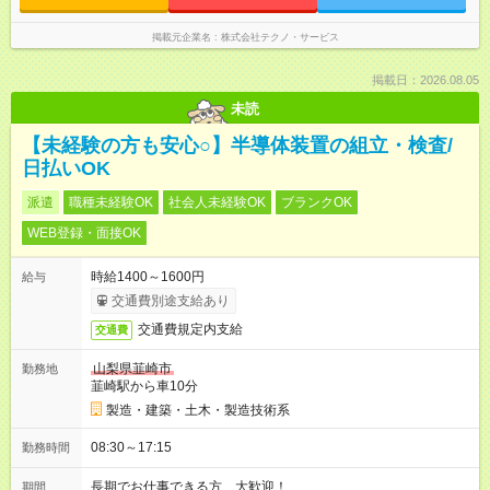
掲載元企業名
株式会社テクノ・サービス
掲載日：2026.08.05
未読
【未経験の方も安心○】半導体装置の組立・検査/
日払いOK
派遣
職種未経験OK
社会人未経験OK
ブランクOK
WEB登録・面接OK
時給1400～1600円
給与
交通費別途支給あり
交通費規定内支給
交通費
山梨県韮崎市
勤務地
韮崎駅から車10分
製造・建築・土木・製造技術系
08:30～17:15
勤務時間
長期でお仕事できる方、大歓迎！
期間