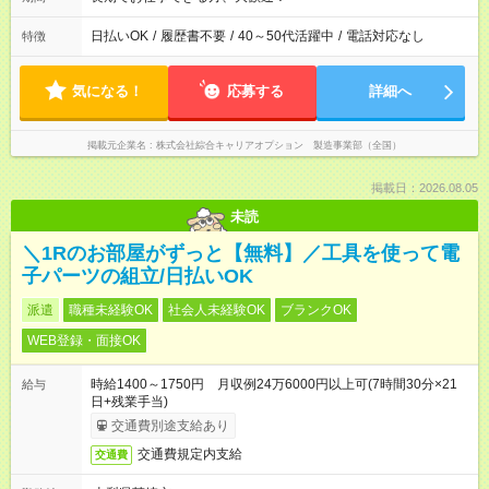
日払いOK
/
履歴書不要
/
40～50代活躍中
/
電話対応なし
特徴
気になる！
応募する
詳細へ
掲載元企業名
株式会社綜合キャリアオプション 製造事業部（全国）
掲載日：2026.08.05
未読
＼1Rのお部屋がずっと【無料】／工具を使って電
子パーツの組立/日払いOK
派遣
職種未経験OK
社会人未経験OK
ブランクOK
WEB登録・面接OK
時給1400～1750円 月収例24万6000円以上可(7時間30分×21
給与
日+残業手当)
交通費別途支給あり
交通費規定内支給
交通費