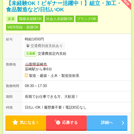
NEW
【未経験OK！ビギナー活躍中！】組立・加工・
食品製造など/日払いOK
派遣
職種未経験OK
社会人未経験OK
ブランクOK
WEB登録・面接OK
時給1650円
給与
交通費別途支給あり
交通費規定内支給
交通費
山梨県韮崎市
勤務地
韮崎駅から車6分
製造・建築・土木・製造技術系
08:30～17:30
勤務時間
長期でお仕事できる方、大歓迎！
期間
日払いOK
/
履歴書不要
/
電話対応なし
特徴
気になる！
応募する
詳細へ