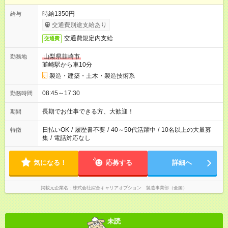
時給1350円
給与
交通費別途支給あり
交通費規定内支給
交通費
山梨県韮崎市
勤務地
韮崎駅から車10分
製造・建築・土木・製造技術系
08:45～17:30
勤務時間
長期でお仕事できる方、大歓迎！
期間
日払いOK
/
履歴書不要
/
40～50代活躍中
/
10名以上の大量募
特徴
集
/
電話対応なし
気になる！
応募する
詳細へ
掲載元企業名
株式会社綜合キャリアオプション 製造事業部（全国）
未読