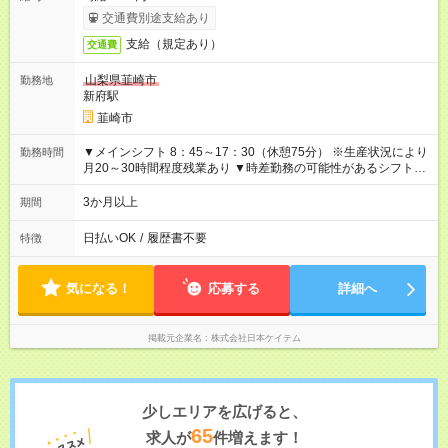
交通費別途支給あり
支給（規定あり）
交通費
山梨県韮崎市
勤務地
新府駅
韮崎市
▼メインシフト 8：45～17：30（休憩75分） ※生産状況により
勤務時間
月20～30時間程度残業あり ▼時差勤務の可能性があるシフト
8：30～17：15（休憩75分） 9：00～17：45（休憩75分）
3か月以上
期間
日払いOK
/
履歴書不要
特徴
気になる！
応募する
詳細へ
掲載元企業名
株式会社日本ケイテム
少しエリアを広げると、
65
求人が
件増えます！