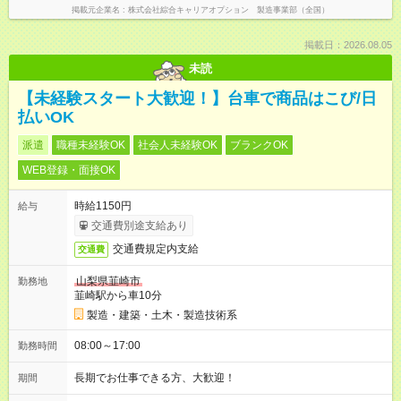
掲載元企業名
株式会社綜合キャリアオプション 製造事業部（全国）
掲載日：2026.08.05
未読
【未経験スタート大歓迎！】台車で商品はこび/日
払いOK
派遣
職種未経験OK
社会人未経験OK
ブランクOK
WEB登録・面接OK
時給1150円
給与
交通費別途支給あり
交通費規定内支給
交通費
山梨県韮崎市
勤務地
韮崎駅から車10分
製造・建築・土木・製造技術系
08:00～17:00
勤務時間
長期でお仕事できる方、大歓迎！
期間