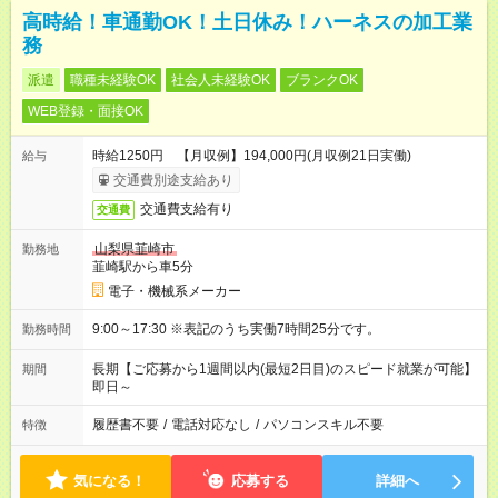
高時給！車通勤OK！土日休み！ハーネスの加工業
務
派遣
職種未経験OK
社会人未経験OK
ブランクOK
WEB登録・面接OK
時給1250円 【月収例】194,000円(月収例21日実働)
給与
交通費別途支給あり
交通費支給有り
交通費
山梨県韮崎市
勤務地
韮崎駅から車5分
電子・機械系メーカー
9:00～17:30 ※表記のうち実働7時間25分です。
勤務時間
長期【ご応募から1週間以内(最短2日目)のスピード就業が可能】
期間
即日～
履歴書不要
/
電話対応なし
/
パソコンスキル不要
特徴
気になる！
応募する
詳細へ