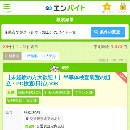
0
メニュー
気になる！
ログイン
検索結果
条件の変更
韮崎市で製造（組立・加工）のバイト一覧
28
1,373
件中
1
～
28
件表示
平均時給:
円
新着順
時給順
人気順
掲載日：2026.08.07
未読
NEW
【未経験の方大歓迎！】半導体検査装置の組
立・PC検査/日払いOK
派遣
職種未経験OK
社会人未経験OK
ブランクOK
WEB登録・面接OK
時給1650円
給与
交通費別途支給あり
交通費規定内支給
交通費