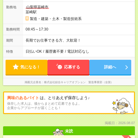
山梨県韮崎市
勤務地
韮崎駅
製造・建築・土木・製造技術系
08:45～17:30
勤務時間
長期でお仕事できる方、大歓迎！
期間
日払いOK
/
履歴書不要
/
電話対応なし
特徴
気になる！
応募する
詳細へ
掲載元企業名
株式会社綜合キャリアオプション 製造事業部（全国）
興味のあるバイト
は、とりあえず保存しよう♪
保存した求人は、後からまとめて応募できるよ。
企業からアプローチが届くことも！
掲載日：2026.08.07
未読