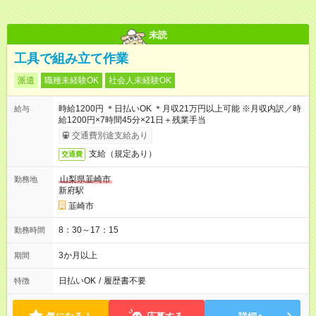
未読
工具で組み立て作業
派遣
職種未経験OK
社会人未経験OK
時給1200円 ＊日払いOK ＊月収21万円以上可能 ※月収内訳／時
給与
給1200円×7時間45分×21日＋残業手当
交通費別途支給あり
支給（規定あり）
交通費
山梨県韮崎市
勤務地
新府駅
韮崎市
8：30～17：15
勤務時間
3か月以上
期間
日払いOK
/
履歴書不要
特徴