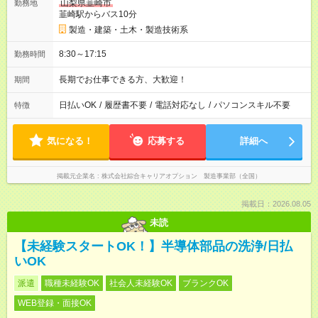
山梨県韮崎市
勤務地
韮崎駅からバス10分
製造・建築・土木・製造技術系
8:30～17:15
勤務時間
長期でお仕事できる方、大歓迎！
期間
日払いOK
/
履歴書不要
/
電話対応なし
/
パソコンスキル不要
特徴
気になる！
応募する
詳細へ
掲載元企業名
株式会社綜合キャリアオプション 製造事業部（全国）
掲載日：2026.08.05
未読
【未経験スタートOK！】半導体部品の洗浄/日払
いOK
派遣
職種未経験OK
社会人未経験OK
ブランクOK
WEB登録・面接OK