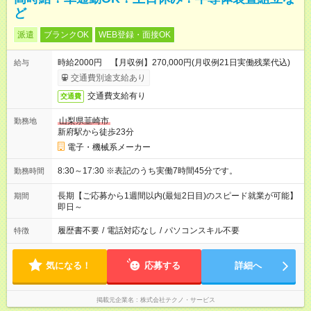
ど
派遣
ブランクOK
WEB登録・面接OK
時給2000円 【月収例】270,000円(月収例21日実働残業代込)
給与
交通費別途支給あり
交通費支給有り
交通費
山梨県韮崎市
勤務地
新府駅から徒歩23分
電子・機械系メーカー
8:30～17:30 ※表記のうち実働7時間45分です。
勤務時間
長期【ご応募から1週間以内(最短2日目)のスピード就業が可能】
期間
即日～
履歴書不要
/
電話対応なし
/
パソコンスキル不要
特徴
気になる！
応募する
詳細へ
掲載元企業名
株式会社テクノ・サービス