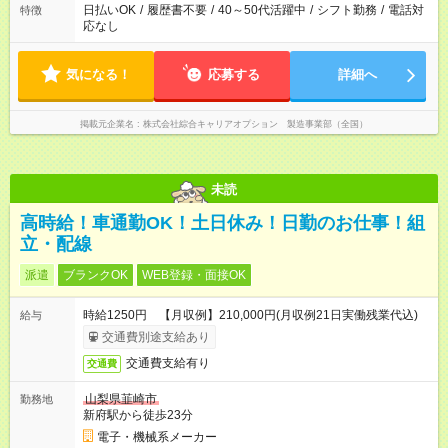
日払いOK
/
履歴書不要
/
40～50代活躍中
/
シフト勤務
/
電話対
特徴
応なし
気になる！
応募する
詳細へ
掲載元企業名
株式会社綜合キャリアオプション 製造事業部（全国）
未読
高時給！車通勤OK！土日休み！日勤のお仕事！組
立・配線
派遣
ブランクOK
WEB登録・面接OK
時給1250円 【月収例】210,000円(月収例21日実働残業代込)
給与
交通費別途支給あり
交通費支給有り
交通費
山梨県韮崎市
勤務地
新府駅から徒歩23分
電子・機械系メーカー