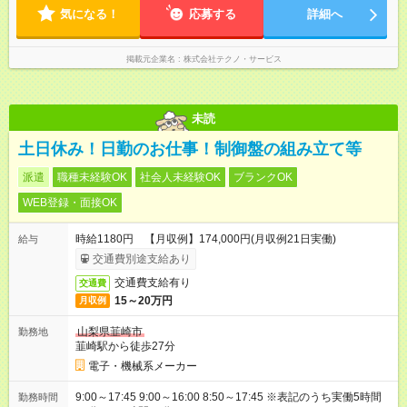
気になる！
応募する
詳細へ
掲載元企業名
株式会社テクノ・サービス
未読
土日休み！日勤のお仕事！制御盤の組み立て等
派遣
職種未経験OK
社会人未経験OK
ブランクOK
WEB登録・面接OK
時給1180円 【月収例】174,000円(月収例21日実働)
給与
交通費別途支給あり
交通費支給有り
交通費
15～20万円
月収例
山梨県韮崎市
勤務地
韮崎駅から徒歩27分
電子・機械系メーカー
9:00～17:45 9:00～16:00 8:50～17:45 ※表記のうち実働5時間
勤務時間