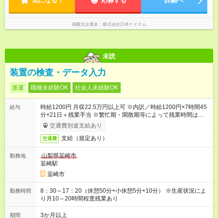
気になる！
応募する
詳細へ
掲載元企業名
株式会社日本ケイテム
未読
装置の検査・データ入力
派遣
職種未経験OK
社会人未経験OK
時給1200円 月収22.5万円以上可 ※内訳／時給1200円×7時間45
給与
分×21日＋残業手当 ※繁忙期・閑散期等によって残業時間は変動
します ＊日払い・仮払いOK（アプリでカンタン申請！）
交通費別途支給あり
支給（規定あり）
交通費
山梨県韮崎市
勤務地
韮崎駅
韮崎市
8：30～17：20（休憩50分+小休憩5分+10分） ※生産状況によ
勤務時間
り月10～20時間程度残業あり
3か月以上
期間