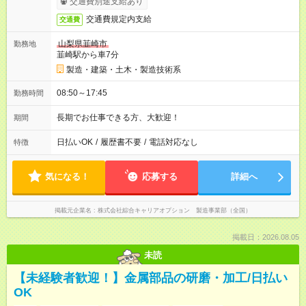
交通費別途支給あり
交通費規定内支給
交通費
山梨県韮崎市
勤務地
韮崎駅から車7分
製造・建築・土木・製造技術系
08:50～17:45
勤務時間
長期でお仕事できる方、大歓迎！
期間
日払いOK
/
履歴書不要
/
電話対応なし
特徴
気になる！
応募する
詳細へ
掲載元企業名
株式会社綜合キャリアオプション 製造事業部（全国）
掲載日：2026.08.05
未読
【未経験者歓迎！】金属部品の研磨・加工/日払い
OK