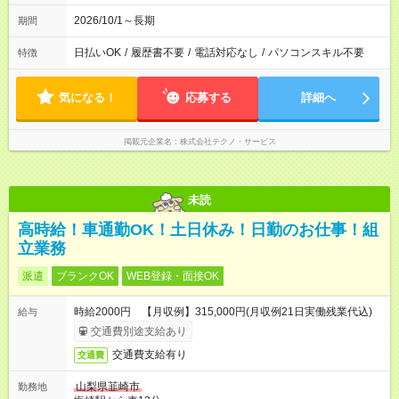
2026/10/1～長期
期間
日払いOK
/
履歴書不要
/
電話対応なし
/
パソコンスキル不要
特徴
気になる！
応募する
詳細へ
掲載元企業名
株式会社テクノ・サービス
未読
高時給！車通勤OK！土日休み！日勤のお仕事！組
立業務
派遣
ブランクOK
WEB登録・面接OK
時給2000円 【月収例】315,000円(月収例21日実働残業代込)
給与
交通費別途支給あり
交通費支給有り
交通費
山梨県韮崎市
勤務地