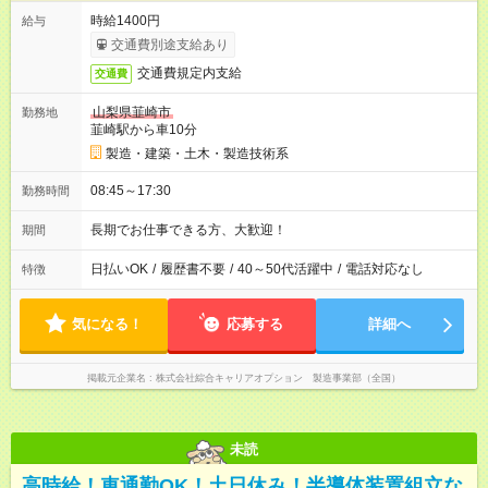
時給1400円
給与
交通費別途支給あり
交通費規定内支給
交通費
山梨県韮崎市
勤務地
韮崎駅から車10分
製造・建築・土木・製造技術系
08:45～17:30
勤務時間
長期でお仕事できる方、大歓迎！
期間
日払いOK
/
履歴書不要
/
40～50代活躍中
/
電話対応なし
特徴
気になる！
応募する
詳細へ
掲載元企業名
株式会社綜合キャリアオプション 製造事業部（全国）
未読
高時給！車通勤OK！土日休み！半導体装置組立な