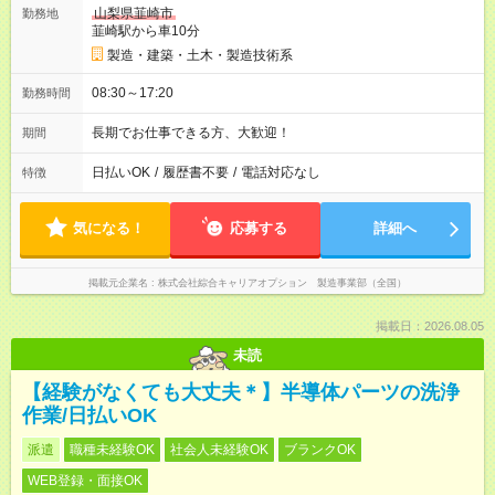
山梨県韮崎市
勤務地
韮崎駅から車10分
製造・建築・土木・製造技術系
08:30～17:20
勤務時間
長期でお仕事できる方、大歓迎！
期間
日払いOK
/
履歴書不要
/
電話対応なし
特徴
気になる！
応募する
詳細へ
掲載元企業名
株式会社綜合キャリアオプション 製造事業部（全国）
掲載日：2026.08.05
未読
【経験がなくても大丈夫＊】半導体パーツの洗浄
作業/日払いOK
派遣
職種未経験OK
社会人未経験OK
ブランクOK
WEB登録・面接OK