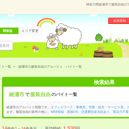
神奈川県綾瀬市で服装自由の
会員登録
エリア変更
関東版
望条件
イト一覧
綾瀬市の服装自由のアルバイト・バイト一覧
検索結果
綾瀬市
服装自由
で
のバイト一覧
綾瀬市のアルバイト情報です。
オフィスワーク・事務系
、
営業・販売・サービス系
、
ます。服装自由の条件の他に、
WEB登録・面接OK
、
交通費別途支給あり
、
英語力不要
1,530
14
平均時給:
円
件中
1
～
14
件表示