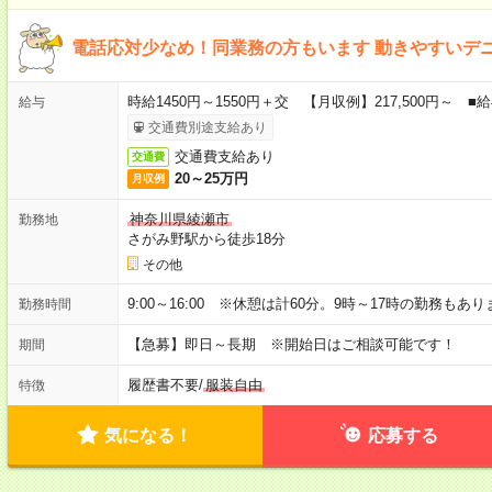
電話応対少なめ！同業務の方もいます 動きやすいデ
時給1450円～1550円＋交 【月収例】217,500円～
給与
交通費別途支給あり
交通費支給あり
交通費
20～25万円
月収例
神奈川県綾瀬市
勤務地
さがみ野駅から徒歩18分
その他
9:00～16:00 ※休憩は計60分。9時～17時の勤務もあ
勤務時間
【急募】即日～長期 ※開始日はご相談可能です！
期間
履歴書不要
/
服装自由
特徴
気になる！
応募する