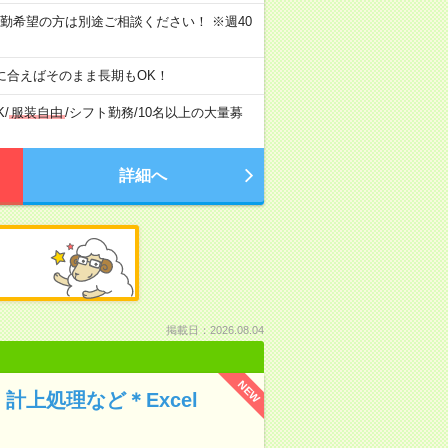
) ★日勤希望の方は別途ご相談ください！ ※週40
に合えばそのまま長期もOK！
K
/
服装自由
/
シフト勤務
/
10名以上の大量募
詳細へ
掲載日：2026.08.04
NEW
計上処理など＊Excel