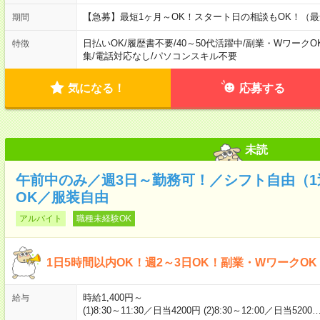
【急募】最短1ヶ月～OK！スタート日の相談もOK！（最
期間
日払いOK
/
履歴書不要
/
40～50代活躍中
/
副業・WワークO
特徴
集
/
電話対応なし
/
パソコンスキル不要
気になる！
応募する
未読
午前中のみ／週3日～勤務可！／シフト自由（
OK／服装自由
アルバイト
職種未経験OK
1日5時間以内OK！週2～3日OK！副業・WワークO
時給1,400円～
給与
(1)8:30～11:30／日当4200円 (2)8:30～12:00／日当5200