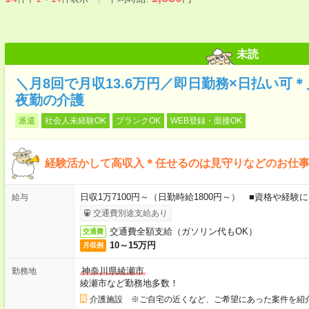
未読
＼月8回で月収13.6万円／即日勤務×日払い可
夜勤の介護
派遣
社会人未経験OK
ブランクOK
WEB登録・面接OK
経験活かして高収入＊任せるのは見守りなどのお仕事
日収1万7100円～（日勤時給1800円～） ■資格や経験
給与
交通費別途支給あり
交通費全額支給（ガソリン代もOK）
交通費
10～15万円
月収例
神奈川県綾瀬市
勤務地
綾瀬市など勤務地多数！
介護施設 ※ご自宅の近くなど、ご希望にあった案件を紹