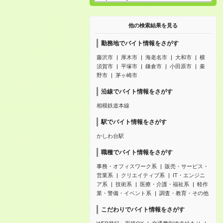
他の検索結果を見る
勤務地でバイト情報をさがす
藤沢市
厚木市
海老名市
大和市
横
須賀市
平塚市
鎌倉市
小田原市
秦
野市
茅ヶ崎市
沿線でバイト情報をさがす
相模鉄道本線
駅でバイト情報をさがす
かしわ台駅
職種でバイト情報をさがす
事務・オフィスワーク系
販売・サービス・
営業系
クリエイティブ系
IT・エンジニ
ア系
技術系
医療・介護・福祉系
軽作
業・警備・イベント系
調査・教育・その他
こだわりでバイト情報をさがす