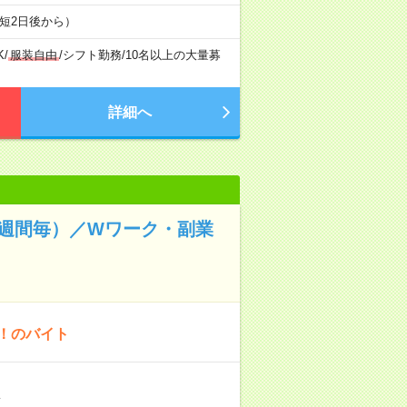
短2日後から）
K
/
服装自由
/
シフト勤務
/
10名以上の大量募
詳細へ
1週間毎）／Wワーク・副業
K！のバイト
…