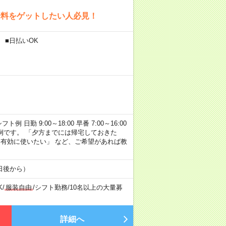
給料をゲットしたい人必見！
 ■日払いOK
勤 9:00～18:00 早番 7:00～16:00
あくまで一例です。 「夕方までには帰宅しておきた
を有効に使いたい」 など、ご希望があれば教
日後から）
K
/
服装自由
/
シフト勤務
/
10名以上の大量募
詳細へ