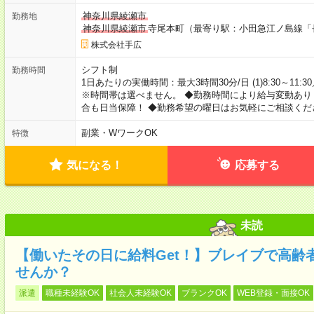
神奈川県綾瀬市
勤務地
神奈川県綾瀬市
寺尾本町（最寄り駅：小田急江ノ島線「
株式会社手広
シフト制
勤務時間
1日あたりの実働時間：最大3時間30分/日 (1)8:30～11:30／日
※時間帯は選べません。 ◆勤務時間により給与変動あり
合も日当保障！ ◆勤務希望の曜日はお気軽にご相談くだ
副業・WワークOK
特徴
気になる！
応募する
未読
【働いたその日に給料Get！】ブレイブで高齢
せんか？
派遣
職種未経験OK
社会人未経験OK
ブランクOK
WEB登録・面接OK