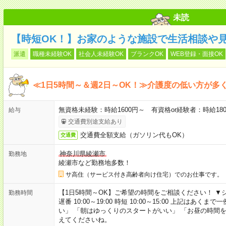
未読
【時短OK！】お家のような施設で生活相談や
派遣
職種未経験OK
社会人未経験OK
ブランクOK
WEB登録・面接OK
≪1日5時間～＆週2日～OK！≫介護度の低い方が多
無資格未経験：時給1600円～ 有資格or経験者：時給18
給与
交通費別途支給あり
交通費全額支給（ガソリン代もOK）
交通費
神奈川県綾瀬市
勤務地
綾瀬市など勤務地多数！
サ高住（サービス付き高齢者向け住宅）でのお仕事です。
【1日5時間～OK】ご希望の時間をご相談ください！ ▼シフト例 日
勤務時間
遅番 10:00～19:00 時短 10:00～15:00 上記は
い」 「朝はゆっくりのスタートがいい」 「お昼の時間
えてくださいね。