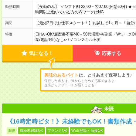
【夜勤のみ】 ▽シフト例 22:00～翌07:00(休憩60分
勤務時間
時間以上働いている方のWワークはNG
【最短2日でお仕事スタート！】お試しで1ヶ月～！自分
期間
日払いOK
/
履歴書不要
/
40～50代活躍中
/
副業・WワークO
特徴
集
/
電話対応なし
/
パソコンスキル不要
気になる！
応募する
興味のあるバイト
は、とりあえず保存しよう♪
保存した求人は、後からまとめて応募できるよ。
企業からアプローチが届くことも！
未読
《16時定時ピタ！》未経験でもOK！書類作成・
派遣
職種未経験OK
ブランクOK
WEB登録・面接OK