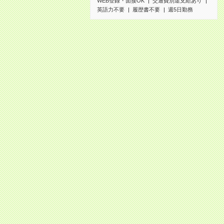
WEB登録・面接OK
交通費別途支給あり
英語力不要
履歴書不要
週5日勤務