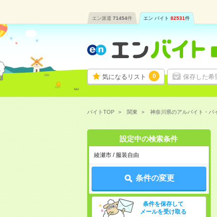
エン派遣
71454
件
エン バイト
82531
件
0
気になるリスト
保存した希
バイトTOP
関東
神奈川県のアルバイト・バ
設定中の検索条件
綾瀬市 / 服装自由
条件の変更
条件を保存して
メールを受け取る