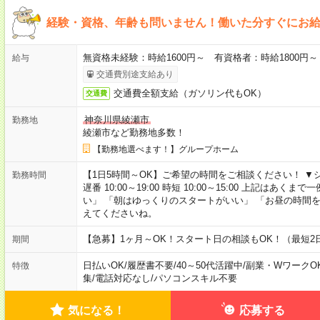
経験・資格、年齢も問いません！働いた分すぐにお
無資格未経験：時給1600円～ 有資格者：時給1800円～
給与
交通費別途支給あり
交通費全額支給（ガソリン代もOK）
交通費
神奈川県綾瀬市
勤務地
綾瀬市など勤務地多数！
【勤務地選べます！】グループホーム
【1日5時間～OK】ご希望の時間をご相談ください！ ▼シフト例 日
勤務時間
遅番 10:00～19:00 時短 10:00～15:00 上記は
い」 「朝はゆっくりのスタートがいい」 「お昼の時間
えてくださいね。
【急募】1ヶ月～OK！スタート日の相談もOK！（最短2
期間
日払いOK
/
履歴書不要
/
40～50代活躍中
/
副業・WワークO
特徴
集
/
電話対応なし
/
パソコンスキル不要
気になる！
応募する