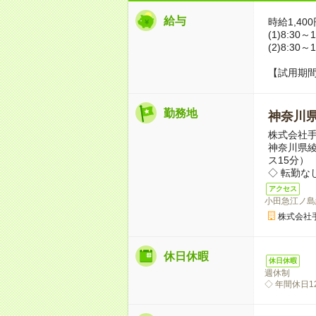
給与
時給1,40
(1)8:30
(2)8:3
【試用期
勤務地
神奈川
株式会社
神奈川県
ス15分）
◇ 転勤な
アクセス
小田急江ノ島
株式会社
休日休暇
休日休暇
週休制
◇ 年間休日1