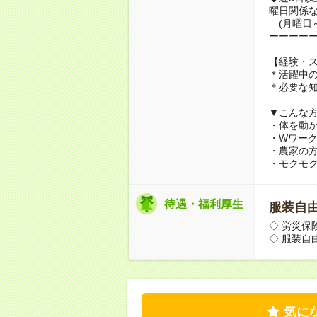
曜日関係な
(月曜日
ーーーー
【経験・
＊活躍中
＊必要な
▼こんな
・体を動
・Wワー
・農家の
・モクモ
待遇・福利厚生
服装自
◇ 労災保
◇ 服装自
気に