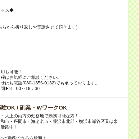
ロセス◆
ちらから折り返しお電話させて頂きます)
採用も可能！
日程はお気軽にご相談ください。
はお電話(080-1356-0132)でも承っております。
8：00～18：30
験OK / 副業・WワークOK
町・大上の両方の勤務地で勤務可能な方！
大和市・座間市・海老名市・藤沢市北部・横浜市瀬谷区又は泉
方活躍中！
上の勤務できる方歓迎！