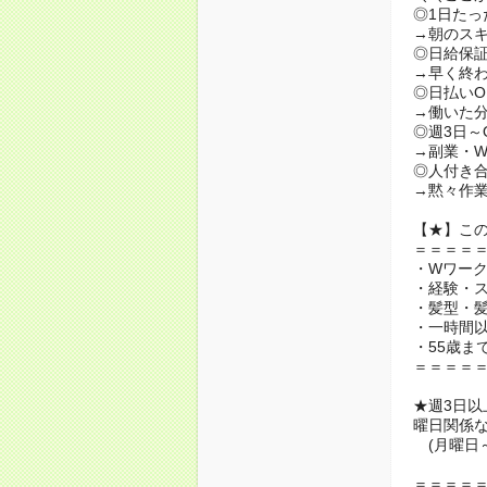
◎1日たっ
→朝のス
◎日給保
→早く終
◎日払いO
→働いた
◎週3日～
→副業・
◎人付き
→黙々作
【★】こ
＝＝＝＝
・Wワー
・経験・
・髪型・
・一時間
・55歳ま
＝＝＝＝
★週3日以
曜日関係な
(月曜日
＝＝＝＝