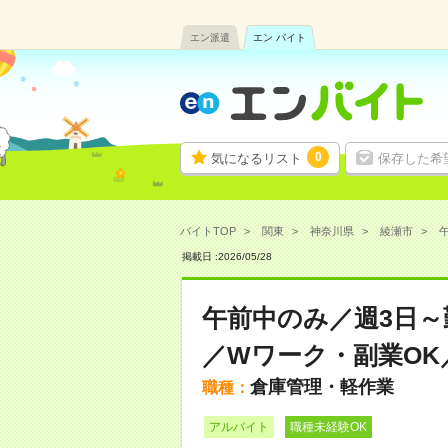
エン派遣
エン バイト
0
気になるリスト
保存した希
バイトTOP
関東
神奈川県
綾瀬市
掲載日 :
2026
/
05
/
28
午前中のみ／週3日～
／Wワーク・副業OK
倉庫管理・軽作業
職種：
アルバイト
職種未経験OK