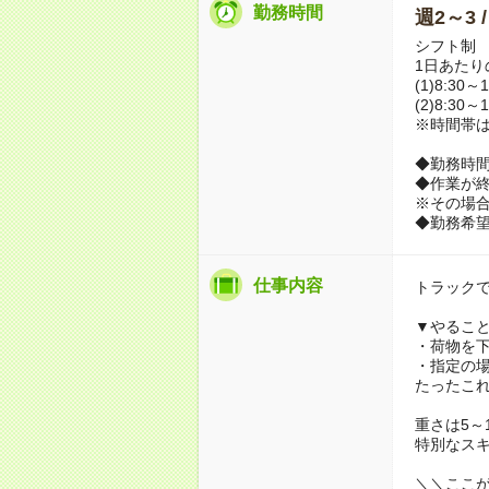
勤務時間
週2～3 
シフト制
1日あたり
(1)8:30
(2)8:30
※時間帯
◆勤務時
◆作業が
※その場
◆勤務希
仕事内容
トラック
▼やるこ
・荷物を
・指定の
たったこ
重さは5～1
特別なス
＼＼ここ