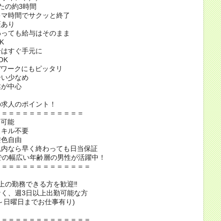
たの約3時間
キマ時間でサクッと終了
証あり
わっても給与はそのまま
K
分はすぐ手元に
OK
Wワークにもピッタリ
合い少なめ
業が中心
の求人のポイント！
＝＝＝＝＝＝＝＝＝＝＝＝＝
ク可能
スキル不要
髪色自由
以内なら早く終わっても日当保証
での幅広い年齢層の男性が活躍中！
＝＝＝＝＝＝＝＝＝＝＝＝＝＝
上の勤務できる方を歓迎‼
く、週3日以上出勤可能な方
～日曜日までお仕事有り)
＝＝＝＝＝＝＝＝＝＝＝＝＝＝