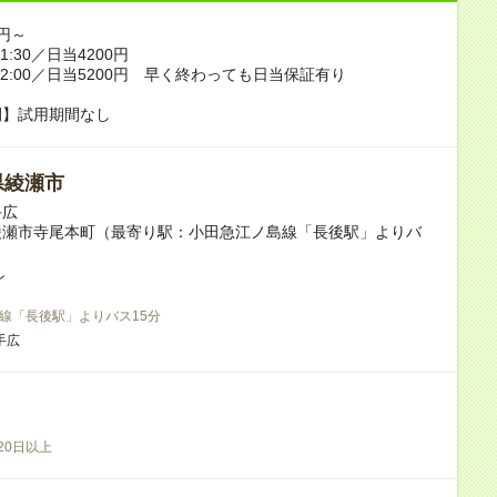
0円～
～11:30／日当4200円
0～12:00／日当5200円 早く終わっても日当保証有り
間】試用期間なし
県綾瀬市
手広
綾瀬市寺尾本町（最寄り駅：小田急江ノ島線「長後駅」よりバ
し
線「長後駅」よりバス15分
手広
20日以上