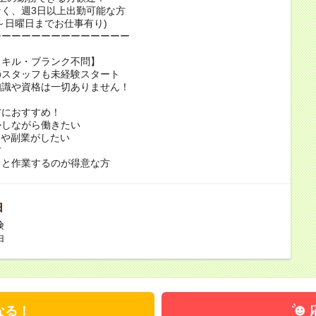
く、週3日以上出勤可能な方
～日曜日までお仕事有り)
ーーーーーーーーーーーーーー
スキル・ブランク不問】
のスタッフも未経験スタート
知識や資格は一切ありません！
方におすすめ！
かしながら働きたい
クや副業がしたい
方
クと作業するのが得意な方
由
険
由
なる！