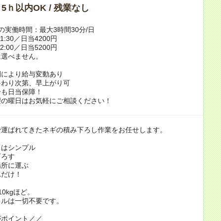
/ 5ｈ以内OK / 残業なし
の実働時間：最大3時間30分/日
～11:30／日当4200円
～12:00／日当5200円
は選べません。
間により給与変動あり
終わり次第、早上がり可
合も日当保障！
望の曜日はお気軽にご相談ください！
で運ばれてきたネギの積み下ろし作業をお任せします。
とはシンプル
下ろす
場所に運ぶ
れだけ！
0kgほど。
キルは一切不要です。
がポイント／／