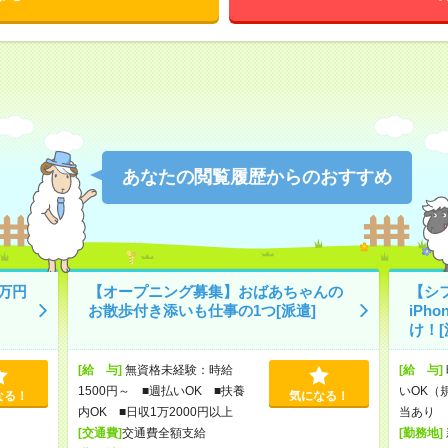
あなたの閲覧履歴からのおすすめ
万円
【オープニング募集】おばあちゃんの
【シ
お散歩付き添いも仕事の1つ[派遣]
iPh
け！[
[給 与]
無資格未経験：時給
[給 与]
1500円～ ■週払いOK ■扶養
いOK（
なる！
気になる！
内OK ■日収1万2000円以上
当あり 
[交通費]
交通費全額支給
[勤務地]