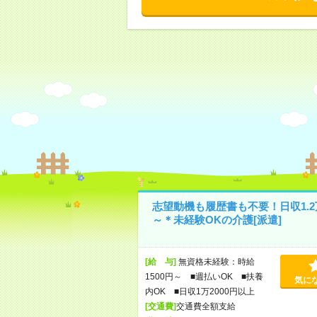
志望動機も履歴書も不要！日収1.2
～＊未経験OKの介護[派遣]
[給 与]
無資格未経験：時給
1500円～ ■週払いOK ■扶養
気に
内OK ■日収1万2000円以上
[交通費]
交通費全額支給