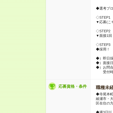
◆選考プ
◇STEP1
▼応募(こ
◇STEP2
▼面接1回
◇STEP3
◆採用！
◆）即日
◆）面接
◆）お問合せ
受付時間▶
応募資格・条件
職種未経
◆寺尾本
綾瀬市・
区在住の
◆週3日以