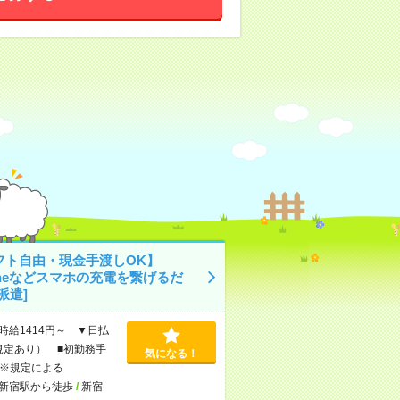
フト自由・現金手渡しOK】
oneなどスマホの充電を繋げるだ
派遣]
時給1414円～ ▼日払
規定あり） ■初勤務手
気になる！
※規定による
新宿駅から徒歩
/
新宿