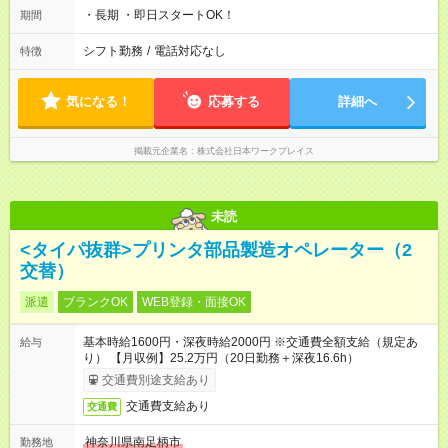
12:40/15:00～15:15/17:30～17:50 【夜勤休憩】21:45～
・長期 ・即日スタートOK！
期間
22:00/0:00～0:30/3:00～3:30/5:30～5:45
シフト勤務
/
電話対応なし
特徴
気になる！
応募する
詳細へ
掲載元企業名
株式会社日本ワークプレイス
未読
<タイパ抜群>プリンタ部品製造オペレーター（2
交替）
派遣
ブランクOK
WEB登録・面接OK
基本時給1600円・深夜時給2000円 ※交通費全額支給（規定あ
給与
り） 【月収例】25.2万円（20日勤務＋深夜16.6h）
交通費別途支給あり
交通費支給あり
交通費
神奈川県南足柄市
勤務地