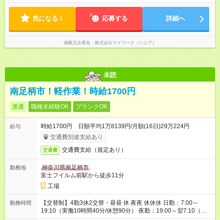
気になる！
応募する
詳細へ
掲載元企業名
株式会社マイワーク（シニア）
未読
南足柄市！軽作業！時給1700円
派遣
職種未経験OK
ブランクOK
時給1700円 日額平均1万8139円/月額(16日)29万224円
給与
交通費別途支給あり
交通費支給（規定あり）
交通費
神奈川県南足柄市
勤務地
富士フイルム前駅から徒歩11分
工場
【交替制】4勤3休2交替・昼昼 休 夜夜 休休休 日勤：7:00～
勤務時間
19:10（実働10時間40分/休憩90分） 夜勤：19:00～翌7:10（実
働10時間40分/休憩90分） 【日勤休憩】9:45～10:00/12:00～