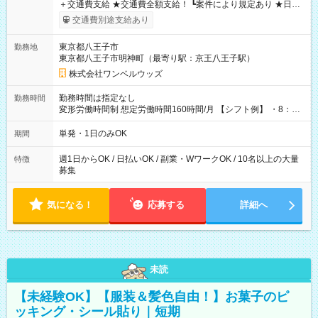
＋交通費支給 ★交通費全額支給！ ┗案件により規定あり ★日払
いOK！（規定あり） ┗働いたその日に現金GET♪ お仕事後はコ
交通費別途支給あり
ンビニATMから 日払い分を引き落とせます！ 【試用期間】試
用期間なし
東京都八王子市
勤務地
東京都八王子市明神町（最寄り駅：京王八王子駅）
株式会社ワンベルウッズ
勤務時間は指定なし
勤務時間
変形労働時間制 想定労働時間160時間/月 【シフト例】 ・8：00
～21：00
単発・1日のみOK
期間
週1日からOK / 日払いOK / 副業・WワークOK / 10名以上の大量
特徴
募集
気になる！
応募する
詳細へ
未読
【未経験OK】【服装＆髪色自由！】お菓子のピ
ッキング・シール貼り｜短期