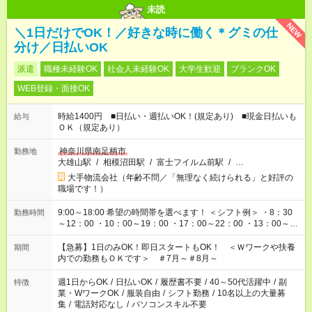
未読
NEW
＼1日だけでOK！／好きな時に働く＊グミの仕
分け／日払いOK
派遣
職種未経験OK
社会人未経験OK
大学生歓迎
ブランクOK
WEB登録・面接OK
時給1400円 ■日払い・週払いOK！(規定あり) ■現金日払いも
給与
ＯＫ（規定あり）
神奈川県南足柄市
勤務地
大雄山駅
/
相模沼田駅
/
富士フイルム前駅
/
…
大手物流会社（年齢不問／「無理なく続けられる」と好評の
職場です！）
9:00～18:00 希望の時間帯を選べます！ ＜シフト例＞ ・8：30
勤務時間
～12：00 ・10：00～19：00 ・17：00～22：00 ・13：00～
22：00 ・22：00～翌6：00 など
【急募】1日のみOK！即日スタートもOK！ ＜Ｗワークや扶養
期間
内での勤務もＯＫです＞ ＃7月～＃8月～
週1日からOK
/
日払いOK
/
履歴書不要
/
40～50代活躍中
/
副
特徴
業・WワークOK
/
服装自由
/
シフト勤務
/
10名以上の大量募
集
/
電話対応なし
/
パソコンスキル不要