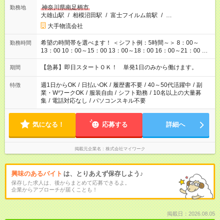
神奈川県南足柄市
勤務地
大雄山駅
/
相模沼田駅
/
富士フイルム前駅
/
…
大手物流会社
希望の時間帯を選べます！ ＜シフト例：5時間～＞ 8：00～
勤務時間
13：00 10：00～15：00 13：00～18：00 16：00～21：00 ＜
シフト例：8時間～＞ ・10：00～19：00 ・13：00～22：00 ・
22：00～翌6：00 など！是非ご希望をお聞かせください！
【急募】即日スタートＯＫ！ 単発1日のみから働けます。
期間
週1日からOK
/
日払いOK
/
履歴書不要
/
40～50代活躍中
/
副
特徴
業・WワークOK
/
服装自由
/
シフト勤務
/
10名以上の大量募
集
/
電話対応なし
/
パソコンスキル不要
気になる！
応募する
詳細へ
掲載元企業名
株式会社マイワーク
興味のあるバイト
は、とりあえず保存しよう♪
保存した求人は、後からまとめて応募できるよ。
企業からアプローチが届くことも！
掲載日：2026.08.05