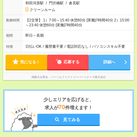
和田河原駅
/
門沢橋駅
/
倉見駅
クリーンルーム
【2交替】 1）7:00～15:40 休憩60分 [実働]7時間40分 2）15:00
勤務時間
～23:40 休憩60分 [実働]7時間40分
即日～長期
期間
日払いOK
/
履歴書不要
/
電話対応なし
/
パソコンスキル不要
特徴
気になる！
応募する
詳細へ
掲載元企業名
パーソルファクトリーパートナーズ株式会社
少しエリアを広げると、
70
求人が
件増えます！
見てみる