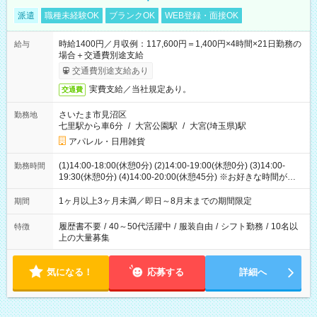
派遣
職種未経験OK
ブランクOK
WEB登録・面接OK
時給1400円／月収例：117,600円＝1,400円×4時間×21日勤務の
給与
場合＋交通費別途支給
交通費別途支給あり
実費支給／当社規定あり。
交通費
さいたま市見沼区
勤務地
七里駅から車6分
/
大宮公園駅
/
大宮(埼玉県)駅
アパレル・日用雑貨
(1)14:00-18:00(休憩0分) (2)14:00-19:00(休憩0分) (3)14:00-
勤務時間
19:30(休憩0分) (4)14:00-20:00(休憩45分) ※お好きな時間が選べ
ます
1ヶ月以上3ヶ月未満／即日～8月末までの期間限定
期間
履歴書不要
/
40～50代活躍中
/
服装自由
/
シフト勤務
/
10名以
特徴
上の大量募集
気になる！
応募する
詳細へ