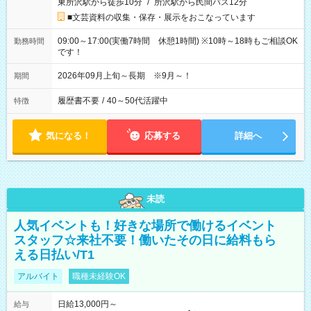
東所沢駅から徒歩10分
/
所沢駅から民間バス12分
■文芸資料の収集・保存・展示をおこなっています
09:00～17:00(実働7時間 休憩1時間) ※10時～18時もご相談OK
勤務時間
です！
2026年09月上旬～長期 ※9月～！
期間
履歴書不要
/
40～50代活躍中
特徴
気になる！
応募する
詳細へ
未読
人気イベントも！好きな場所で働けるイベント
スタッフ☆来社不要！働いたその日に給料もら
える日払い/T1
アルバイト
職種未経験OK
日給13,000円～
給与