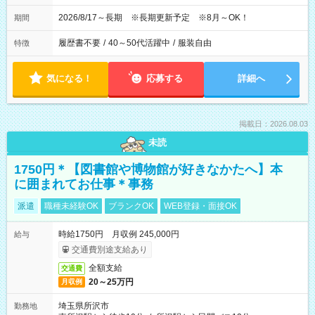
2026/8/17～長期 ※長期更新予定 ※8月～OK！
期間
履歴書不要
/
40～50代活躍中
/
服装自由
特徴
気になる！
応募する
詳細へ
掲載日：2026.08.03
未読
1750円＊【図書館や博物館が好きなかたへ】本
に囲まれてお仕事＊事務
派遣
職種未経験OK
ブランクOK
WEB登録・面接OK
時給1750円 月収例 245,000円
給与
交通費別途支給あり
全額支給
交通費
20～25万円
月収例
埼玉県所沢市
勤務地