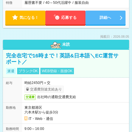
履歴書不要
/
40～50代活躍中
/
服装自由
特徴
気になる！
応募する
詳細へ
掲載日：2026.08.05
未読
完全在宅で16時まで！英語&日本語＼EC運営サ
ポート／
派遣
ブランクOK
WEB登録・面接OK
時給2450円＋交
給与
交通費別途支給あり
出社時の通勤交通費支給
交通費
東京都港区
勤務地
六本木駅から徒歩3分
IT・Web・通信
9:00～16:00
勤務時間