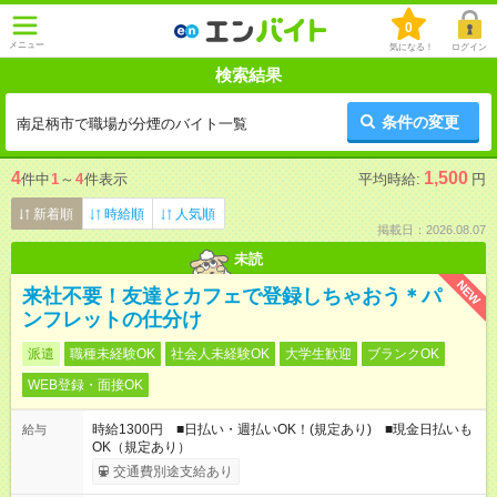
0
メニュー
気になる！
ログイン
検索結果
条件の変更
南足柄市で職場が分煙のバイト一覧
4
1,500
件中
1
～
4
件表示
平均時給:
円
新着順
時給順
人気順
掲載日：2026.08.07
未読
NEW
来社不要！友達とカフェで登録しちゃおう＊パ
ンフレットの仕分け
派遣
職種未経験OK
社会人未経験OK
大学生歓迎
ブランクOK
WEB登録・面接OK
時給1300円 ■日払い・週払いOK！(規定あり) ■現金日払いも
給与
OK（規定あり）
交通費別途支給あり