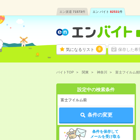
エン派遣
71573
件
エン バイト
82531
件
0
気になるリスト
保存した希
バイトTOP
関東
神奈川
富士フイルム前
設定中の検索条件
富士フイルム前
条件の変更
条件を保存して
メールを受け取る