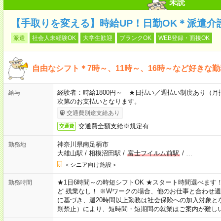
未読
【手取りを変える】時給UP！日勤OK＊派遣介
派遣
社会人未経験OK
大学生歓迎
ブランクOK
WEB登録・面接OK
自由なシフト＊7時～、11時～、16時～など好きな
経験者：時給1800円～ ★日払い／週払い制度あり（
給与
次第のお支払いとなります。
交通費別途支給あり
交通費全額支給※規定有
交通費
神奈川県南足柄市
勤務地
大雄山駅
/
相模沼田駅
/
富士フイルム前駅
/
…
＜シニア向け施設＞
★1日6時間～の時短シフトOK ★スタート時間選べます！ 7:00～16
勤務時間
ど 残業なし！ ※Wワークの場合、他のお仕事と合わせ週
に基づき、週20時間以上勤務は社会保険への加入対象と
則禁止）により、短時間・短期間の就業はご案内が難し