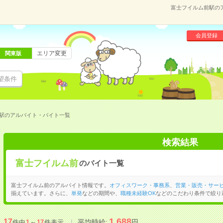
富士フイルム前駅の
会員登録
エリア変更
関東版
望条件
駅のアルバイト・バイト一覧
検索結果
富士フイルム前
のバイト一覧
富士フイルム前のアルバイト情報です。
オフィスワーク・事務系
、
営業・販売・サー
揃えています。さらに、
単発
などの期間や、
職種未経験OK
などのこだわり条件で絞り
1,688
17
平均時給:
円
件中
1
～
17
件表示