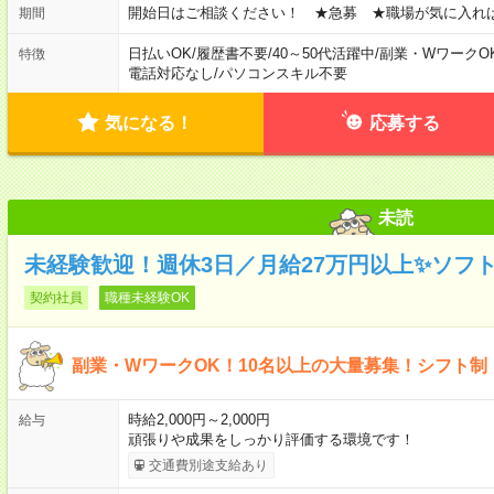
開始日はご相談ください！ ★急募 ★職場が気に入れ
期間
日払いOK
/
履歴書不要
/
40～50代活躍中
/
副業・WワークO
特徴
電話対応なし
/
パソコンスキル不要
気になる！
応募する
未読
未経験歓迎！週休3日／月給27万円以上✨ソフ
契約社員
職種未経験OK
副業・WワークOK！10名以上の大量募集！シフト制
時給2,000円～2,000円
給与
頑張りや成果をしっかり評価する環境です！
交通費別途支給あり