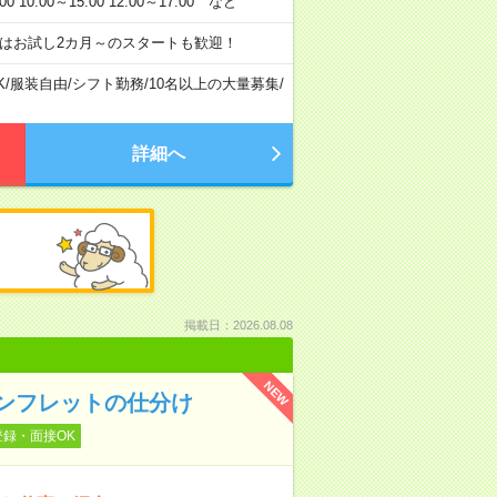
:00～15:00 12:00～17:00 など
はお試し2カ月～のスタートも歓迎！
K
/
服装自由
/
シフト勤務
/
10名以上の大量募集
/
詳細へ
掲載日：2026.08.08
NEW
ンフレットの仕分け
登録・面接OK