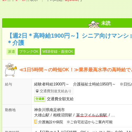
未読
【週2日＊高時給1900円～】シニア向けマン
＊介護
派遣
ブランクOK
WEB登録・面接OK
≪1日5時間～の時短OK！≫業界最高水準の高時給で
経験者時給1900円～ 介護福祉士時給1950円～ ※日払
給与
交通費別途支給あり
交通費全額支給
交通費
神奈川県南足柄市
勤務地
大雄山駅
/
相模沼田駅
/
富士フイルム前駅
/
…
介護施設や病院 ※ご自宅近辺からご案内可能