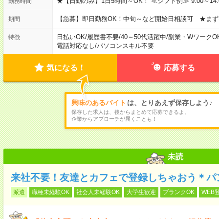
★【日勤のみ】1日5時間～OK！ ≪シフト例≫ 9:00～14:00 10
勤務時間
【急募】即日勤務OK！中旬～など開始日相談可 ★まず
期間
日払いOK
/
履歴書不要
/
40～50代活躍中
/
副業・WワークO
特徴
電話対応なし
/
パソコンスキル不要
気になる！
応募する
興味のあるバイト
は、とりあえず保存しよう♪
保存した求人は、後からまとめて応募できるよ。
企業からアプローチが届くことも！
未読
来社不要！友達とカフェで登録しちゃおう＊パ
派遣
職種未経験OK
社会人未経験OK
大学生歓迎
ブランクOK
WEB