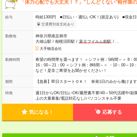
「体力心配でも大丈夫！？」”しんどくない”軽作業
時給1300円 ■日払い・週払いOK！(規定あり) ■現金
給与
交通費別途支給あり
神奈川県南足柄市
勤務地
大雄山駅
/
相模沼田駅
/
富士フイルム前駅
/
…
大手物流会社
希望の時間帯を選べます！ ＜シフト例：5時間～＞ 8：00～13：
勤務時間
16：00～21：00 ＜シフト例：8時間～＞ ・10：00～19：0
など！是非ご希望をお聞かせください！
【急募】即日スタートＯＫ！ 単発1日のみから働けます
期間
週1日からOK
/
日払いOK
/
履歴書不要
/
40～50代活躍中
/
副
特徴
上の大量募集
/
電話対応なし
/
パソコンスキル不要
気になる！
応募する