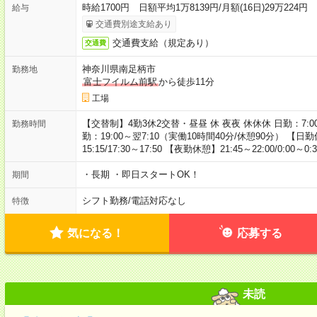
時給1700円 日額平均1万8139円/月額(16日)29万224円
給与
交通費別途支給あり
交通費支給（規定あり）
交通費
神奈川県南足柄市
勤務地
富士フイルム前駅
から徒歩11分
工場
【交替制】4勤3休2交替・昼昼 休 夜夜 休休休 日勤：7:00～
勤務時間
勤：19:00～翌7:10（実働10時間40分/休憩90分） 【日勤休憩】9
15:15/17:30～17:50 【夜勤休憩】21:45～22:00/0:00～0:30
・長期 ・即日スタートOK！
期間
シフト勤務
/
電話対応なし
特徴
気になる！
応募する
未読