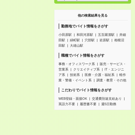
他の検索結果を見る
勤務地でバイト情報をさがす
小田原駅
和田河原駅
五百羅漢駅
井細
田駅
緑町駅
穴部駅
岩原駅
相模沼
田駅
大雄山駅
職種でバイト情報をさがす
事務・オフィスワーク系
販売・サービス・
営業系
クリエイティブ系
IT・エンジニ
ア系
技術系
医療・介護・福祉系
軽作
業・警備・イベント系
調査・教育・その他
こだわりでバイト情報をさがす
WEB登録・面接OK
交通費別途支給あり
英語力不要
履歴書不要
週5日勤務