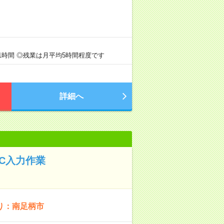
1時間 ◎残業は月平均5時間程度です
詳細へ
C入力作業
り：南足柄市