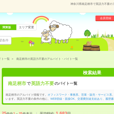
神奈川県南足柄市で英語力不要の
会員登録
エリア変更
関東版
望条件
イト一覧
南足柄市の英語力不要のアルバイト・バイト一覧
検索結果
南足柄市
英語力不要
で
のバイト一覧
南足柄市のアルバイト情報です。
オフィスワーク・事務系
、
営業・販売・サービス系
います。英語力不要の条件の他に、
WEB登録・面接OK
、
交通費別途支給あり
、
履歴書
1,683
25
平均時給:
円
件中
1
～
25
件表示