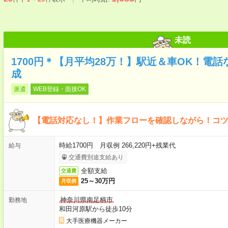
未読
1700円＊【月平均28万！】駅近＆車OK！電
成
派遣
WEB登録・面接OK
【電話対応なし！】作業フローを確認しながら！コ
時給1700円 月収例 266,220円+残業代
給与
交通費別途支給あり
全額支給
交通費
25～30万円
月収例
神奈川県南足柄市
勤務地
和田河原駅から徒歩10分
大手医療機器メーカー