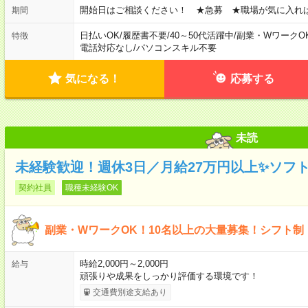
開始日はご相談ください！ ★急募 ★職場が気に入れ
期間
日払いOK
/
履歴書不要
/
40～50代活躍中
/
副業・WワークO
特徴
電話対応なし
/
パソコンスキル不要
気になる！
応募する
未読
未経験歓迎！週休3日／月給27万円以上✨ソフ
契約社員
職種未経験OK
副業・WワークOK！10名以上の大量募集！シフト制
時給2,000円～2,000円
給与
頑張りや成果をしっかり評価する環境です！
交通費別途支給あり