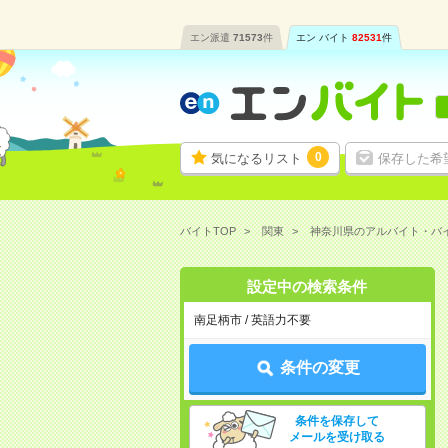
エン派遣
71573
件
エン バイト
82531
件
0
気になるリスト
保存した希
バイトTOP
関東
神奈川県のアルバイト・バ
設定中の検索条件
南足柄市 / 英語力不要
条件の変更
条件を保存して
メールを受け取る