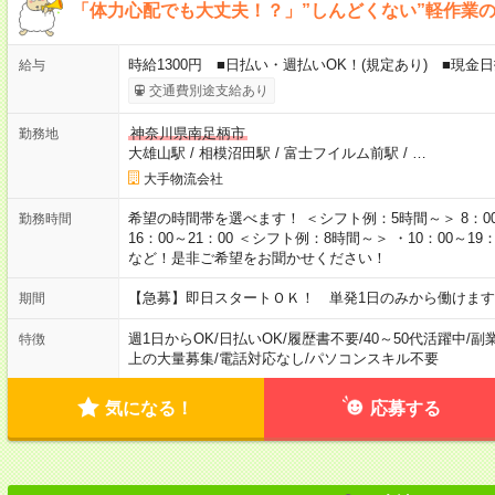
「体力心配でも大丈夫！？」”しんどくない”軽作業
時給1300円 ■日払い・週払いOK！(規定あり) ■現金
給与
交通費別途支給あり
神奈川県南足柄市
勤務地
大雄山駅
/
相模沼田駅
/
富士フイルム前駅
/
…
大手物流会社
希望の時間帯を選べます！ ＜シフト例：5時間～＞ 8：00～13：
勤務時間
16：00～21：00 ＜シフト例：8時間～＞ ・10：00～19：0
など！是非ご希望をお聞かせください！
【急募】即日スタートＯＫ！ 単発1日のみから働けます
期間
週1日からOK
/
日払いOK
/
履歴書不要
/
40～50代活躍中
/
副
特徴
上の大量募集
/
電話対応なし
/
パソコンスキル不要
気になる！
応募する