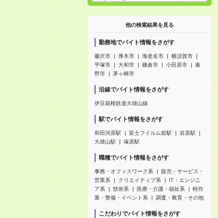
他の検索結果を見る
勤務地でバイト情報をさがす
藤沢市
厚木市
海老名市
横須賀市
平塚市
大和市
鎌倉市
小田原市
秦
野市
茅ヶ崎市
沿線でバイト情報をさがす
伊豆箱根鉄道大雄山線
駅でバイト情報をさがす
和田河原駅
富士フイルム前駅
岩原駅
大雄山駅
塚原駅
職種でバイト情報をさがす
事務・オフィスワーク系
販売・サービス・
営業系
クリエイティブ系
IT・エンジニ
ア系
技術系
医療・介護・福祉系
軽作
業・警備・イベント系
調査・教育・その他
こだわりでバイト情報をさがす