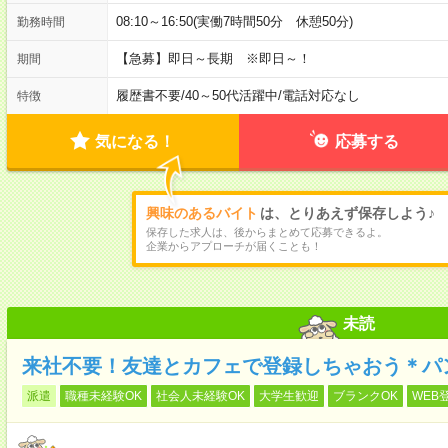
08:10～16:50(実働7時間50分 休憩50分)
勤務時間
【急募】即日～長期 ※即日～！
期間
履歴書不要
/
40～50代活躍中
/
電話対応なし
特徴
気になる！
応募する
興味のあるバイト
は、とりあえず保存しよう♪
保存した求人は、後からまとめて応募できるよ。
企業からアプローチが届くことも！
未読
来社不要！友達とカフェで登録しちゃおう＊パ
派遣
職種未経験OK
社会人未経験OK
大学生歓迎
ブランクOK
WEB