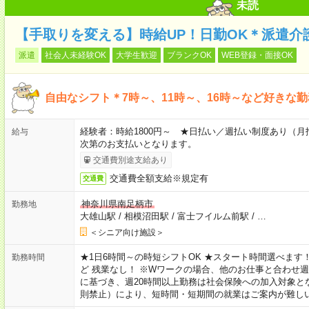
未読
【手取りを変える】時給UP！日勤OK＊派遣介
派遣
社会人未経験OK
大学生歓迎
ブランクOK
WEB登録・面接OK
自由なシフト＊7時～、11時～、16時～など好きな
経験者：時給1800円～ ★日払い／週払い制度あり（
給与
次第のお支払いとなります。
交通費別途支給あり
交通費全額支給※規定有
交通費
神奈川県南足柄市
勤務地
大雄山駅
/
相模沼田駅
/
富士フイルム前駅
/
…
＜シニア向け施設＞
★1日6時間～の時短シフトOK ★スタート時間選べます！ 7:00～16
勤務時間
ど 残業なし！ ※Wワークの場合、他のお仕事と合わせ週
に基づき、週20時間以上勤務は社会保険への加入対象と
則禁止）により、短時間・短期間の就業はご案内が難し