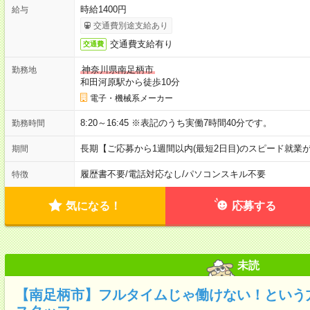
時給1400円
給与
交通費別途支給あり
交通費支給有り
交通費
神奈川県南足柄市
勤務地
和田河原駅から徒歩10分
電子・機械系メーカー
8:20～16:45 ※表記のうち実働7時間40分です。
勤務時間
長期【ご応募から1週間以内(最短2日目)のスピード就業
期間
履歴書不要
/
電話対応なし
/
パソコンスキル不要
特徴
気になる！
応募する
未読
【南足柄市】フルタイムじゃ働けない！という