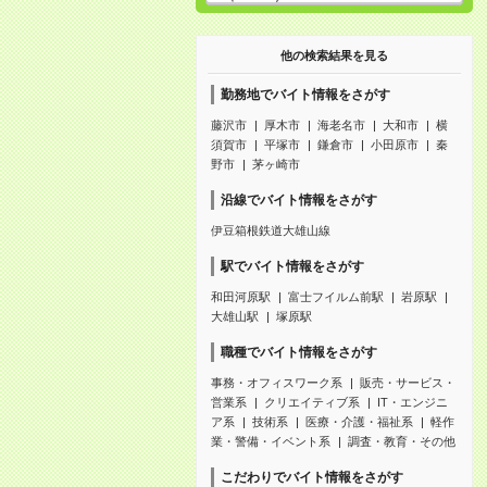
他の検索結果を見る
勤務地でバイト情報をさがす
藤沢市
厚木市
海老名市
大和市
横
須賀市
平塚市
鎌倉市
小田原市
秦
野市
茅ヶ崎市
沿線でバイト情報をさがす
伊豆箱根鉄道大雄山線
駅でバイト情報をさがす
和田河原駅
富士フイルム前駅
岩原駅
大雄山駅
塚原駅
職種でバイト情報をさがす
事務・オフィスワーク系
販売・サービス・
営業系
クリエイティブ系
IT・エンジニ
ア系
技術系
医療・介護・福祉系
軽作
業・警備・イベント系
調査・教育・その他
こだわりでバイト情報をさがす