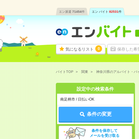
エン派遣
71454
件
エン バイト
82531
件
0
気になるリスト
保存した希
バイトTOP
関東
神奈川県のアルバイト・バ
設定中の検索条件
南足柄市 / 日払いOK
条件の変更
条件を保存して
メールを受け取る