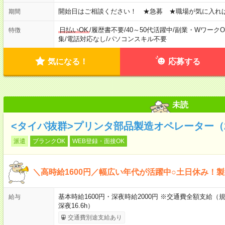
開始日はご相談ください！ ★急募 ★職場が気に入れ
期間
日払いOK
/
履歴書不要
/
40～50代活躍中
/
副業・WワークO
特徴
集
/
電話対応なし
/
パソコンスキル不要
気になる！
応募する
未読
<タイパ抜群>プリンタ部品製造オペレーター（
派遣
ブランクOK
WEB登録・面接OK
＼高時給1600円／幅広い年代が活躍中○土日休み！
基本時給1600円・深夜時給2000円 ※交通費全額支給（規
給与
深夜16.6h）
交通費別途支給あり