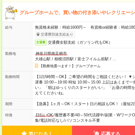
グループホームで、買い物の付き添いやレクリエー
無資格未経験：時給1600円～ 有資格or経験者：時給1800
給与
交通費別途支給あり
交通費全額支給（ガソリン代もOK）
交通費
神奈川県南足柄市
勤務地
大雄山駅
/
相模沼田駅
/
富士フイルム前駅
/
…
【勤務地選べます！】グループホーム
【1日5時間～OK】ご希望の時間をご相談ください！ ▼シフト例 日
勤務時間
遅番 10:00～19:00 時短 10:00～15:00 上記は
い」 「朝はゆっくりのスタートがいい」 「お昼の時間
えてくださいね。
【急募】1ヶ月～OK！スタート日の相談もOK！（最短2
期間
日払いOK
/
履歴書不要
/
40～50代活躍中
/
副業・WワークO
特徴
集
/
電話対応なし
/
パソコンスキル不要
気になる！
応募する