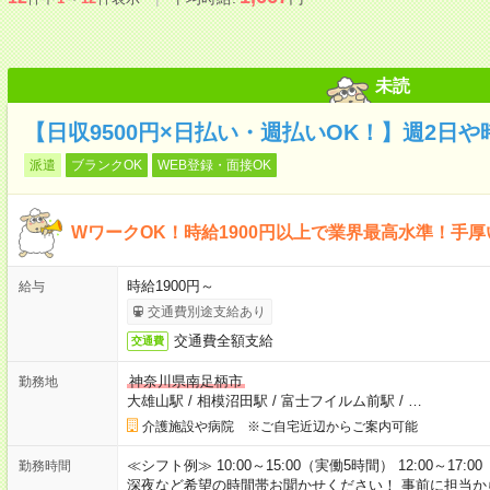
未読
【日収9500円×日払い・週払いOK！】週2日
派遣
ブランクOK
WEB登録・面接OK
WワークOK！時給1900円以上で業界最高水準！手
時給1900円～
給与
交通費別途支給あり
交通費全額支給
交通費
神奈川県南足柄市
勤務地
大雄山駅
/
相模沼田駅
/
富士フイルム前駅
/
…
介護施設や病院 ※ご自宅近辺からご案内可能
≪シフト例≫ 10:00～15:00（実働5時間） 12:00～1
勤務時間
深夜など希望の時間帯お聞かせください！ 事前に担当