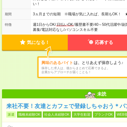
い！
3ヵ月までの短期 ※職場が気に入れば、長期もOK！ 
期間
週1日からOK
/
日払いOK
/
履歴書不要
/
40～50代活躍中
/
副
特徴
募集
/
電話対応なし
/
パソコンスキル不要
気になる！
応募する
興味のあるバイト
は、とりあえず保存しよう♪
保存した求人は、後からまとめて応募できるよ。
企業からアプローチが届くことも！
未読
来社不要！友達とカフェで登録しちゃおう＊パ
派遣
職種未経験OK
社会人未経験OK
大学生歓迎
ブランクOK
WEB