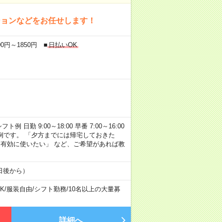
ションなどをお任せします！
円～1850円 ■
日払いOK
勤 9:00～18:00 早番 7:00～16:00
あくまで一例です。 「夕方までには帰宅しておきた
を有効に使いたい」 など、ご希望があれば教
日後から）
K
/
服装自由
/
シフト勤務
/
10名以上の大量募
詳細へ