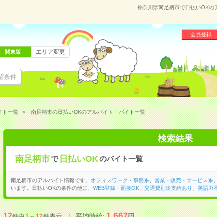
神奈川県南足柄市で日払いOKの
会員登録
エリア変更
関東版
望条件
イト一覧
南足柄市の日払いOKのアルバイト・バイト一覧
検索結果
南足柄市
日払いOK
で
のバイト一覧
南足柄市のアルバイト情報です。
オフィスワーク・事務系
、
営業・販売・サービス系
います。日払いOKの条件の他に、
WEB登録・面接OK
、
交通費別途支給あり
、
英語力
1,667
12
平均時給:
円
件中
1
～
12
件表示