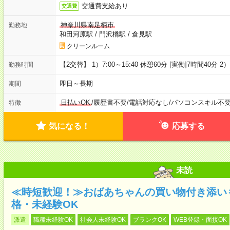
交通費支給あり
交通費
神奈川県南足柄市
勤務地
和田河原駅
/
門沢橋駅
/
倉見駅
クリーンルーム
【2交替】 1）7:00～15:40 休憩60分 [実働]7時間40分 2）
勤務時間
即日～長期
期間
日払いOK
/
履歴書不要
/
電話対応なし
/
パソコンスキル不
特徴
気になる！
応募する
未読
≪時短歓迎！≫おばあちゃんの買い物付き添い
格・未経験OK
派遣
職種未経験OK
社会人未経験OK
ブランクOK
WEB登録・面接OK