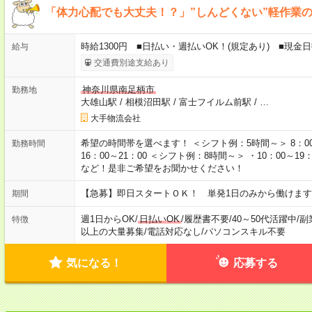
「体力心配でも大丈夫！？」”しんどくない”軽作業
時給1300円 ■日払い・週払いOK！(規定あり) ■現金
給与
交通費別途支給あり
神奈川県南足柄市
勤務地
大雄山駅
/
相模沼田駅
/
富士フイルム前駅
/
…
大手物流会社
希望の時間帯を選べます！ ＜シフト例：5時間～＞ 8：00～13：
勤務時間
16：00～21：00 ＜シフト例：8時間～＞ ・10：00～19：0
など！是非ご希望をお聞かせください！
【急募】即日スタートＯＫ！ 単発1日のみから働けます
期間
週1日からOK
/
日払いOK
/
履歴書不要
/
40～50代活躍中
/
副
特徴
以上の大量募集
/
電話対応なし
/
パソコンスキル不要
気になる！
応募する