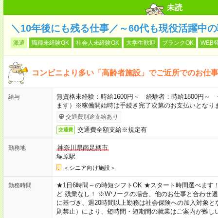
未読
＼10年後にも残る仕事／～60代も現役活躍中
派遣
職種未経験OK
社会人未経験OK
大学生歓迎
ブランクOK
WEB
コンビニより多い「高齢者施設」でご近所でのお仕
無資格未経験：時給1600円～ 経験者：時給1800円
給与
ます）※稼働開始時は手続き完了次第のお支払いとなり
交通費別途支給あり
交通費全額支給※規定有
交通費
神奈川県南足柄市
勤務地
塚原駅
＜シニア向け施設＞
★1日6時間～の時短シフトOK ★スタート時間選べます！ 7:00～16
勤務時間
ど 残業なし！ ※Wワークの場合、他のお仕事と合わせ週
に基づき、週20時間以上勤務は社会保険への加入対象と
則禁止）により、短時間・短期間の就業はご案内が難し