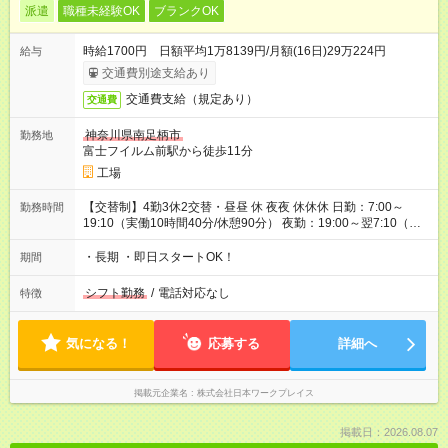
派遣
職種未経験OK
ブランクOK
時給1700円 日額平均1万8139円/月額(16日)29万224円
給与
交通費別途支給あり
交通費支給（規定あり）
交通費
神奈川県南足柄市
勤務地
富士フイルム前駅から徒歩11分
工場
【交替制】4勤3休2交替・昼昼 休 夜夜 休休休 日勤：7:00～
勤務時間
19:10（実働10時間40分/休憩90分） 夜勤：19:00～翌7:10（実
働10時間40分/休憩90分） 【日勤休憩】9:45～10:00/12:00～
12:40/15:00～15:15/17:30～17:50 【夜勤休憩】21:45～
・長期 ・即日スタートOK！
期間
22:00/0:00～0:30/3:00～3:30/5:30～5:45
シフト勤務
/
電話対応なし
特徴
気になる！
応募する
詳細へ
掲載元企業名
株式会社日本ワークプレイス
掲載日：2026.08.07