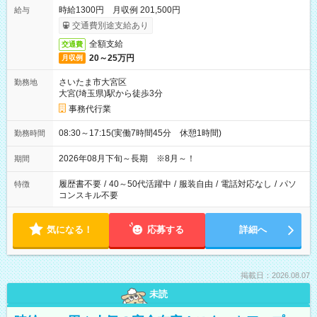
時給1300円 月収例 201,500円
給与
交通費別途支給あり
全額支給
交通費
20～25万円
月収例
さいたま市大宮区
勤務地
大宮(埼玉県)駅から徒歩3分
事務代行業
08:30～17:15(実働7時間45分 休憩1時間)
勤務時間
2026年08月下旬～長期 ※8月～！
期間
履歴書不要
/
40～50代活躍中
/
服装自由
/
電話対応なし
/
パソ
特徴
コンスキル不要
気になる！
応募する
詳細へ
掲載日：2026.08.07
未読