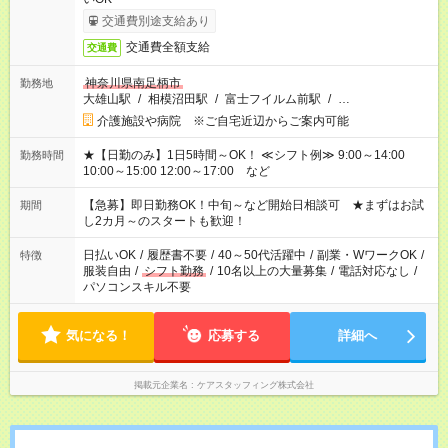
交通費別途支給あり
交通費全額支給
交通費
神奈川県南足柄市
勤務地
大雄山駅
/
相模沼田駅
/
富士フイルム前駅
/
…
介護施設や病院 ※ご自宅近辺からご案内可能
★【日勤のみ】1日5時間～OK！ ≪シフト例≫ 9:00～14:00
勤務時間
10:00～15:00 12:00～17:00 など
【急募】即日勤務OK！中旬～など開始日相談可 ★まずはお試
期間
し2カ月～のスタートも歓迎！
日払いOK
/
履歴書不要
/
40～50代活躍中
/
副業・WワークOK
/
特徴
服装自由
/
シフト勤務
/
10名以上の大量募集
/
電話対応なし
/
パソコンスキル不要
気になる！
応募する
詳細へ
掲載元企業名
ケアスタッフィング株式会社