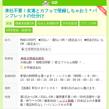
未読
NEW
来社不要！友達とカフェで登録しちゃおう＊パ
ンフレットの仕分け
派遣
職種未経験OK
社会人未経験OK
大学生歓迎
ブランクOK
WEB登録・面接OK
時給1300円 ■日払い・週払いOK！(規定あり) ■現金日払いも
給与
OK（規定あり）
交通費別途支給あり
神奈川県南足柄市
勤務地
大雄山駅
/
相模沼田駅
/
富士フイルム前駅
/
…
大手物流会社
希望の時間帯を選べます！ ＜シフト例：5時間～＞ 8：00～
勤務時間
13：00 10：00～15：00 13：00～18：00 16：00～21：00 ＜
シフト例：8時間～＞ ・10：00～19：00 ・13：00～22：00 ・
22：00～翌6：00 など！是非ご希望をお聞かせください！
【急募】即日スタートＯＫ！ 単発1日のみから働けます。
期間
週1日からOK
/
日払いOK
/
履歴書不要
/
40～50代活躍中
/
副
特徴
業・WワークOK
/
服装自由
/
シフト勤務
/
10名以上の大量募
集
/
電話対応なし
/
パソコンスキル不要