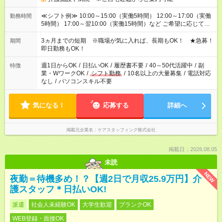
≪シフト例≫ 10:00～15:00（実働5時間） 12:00～17:00（実働
勤務時間
5時間） 17:00～翌10:00（実働15時間）など ご希望に応じて、
働く時間は調整できます！ お気軽に担当へ相談ください！
3ヵ月までの短期 ※職場が気に入れば、長期もOK！ ★急募！
期間
即日勤務もOK！
週1日からOK
/
日払いOK
/
履歴書不要
/
40～50代活躍中
/
副
特徴
業・WワークOK
/
シフト勤務
/
10名以上の大量募集
/
電話対応
なし
/
パソコンスキル不要
気になる！
応募する
詳細へ
掲載元企業名
ケアスタッフィング株式会社
掲載日：2026.08.05
未読
NEW
夜勤＝待機多め！？【週2日で月収25.9万円】介
護スタッフ＊日払いOK!
派遣
社会人未経験OK
大学生歓迎
ブランクOK
WEB登録・面接OK