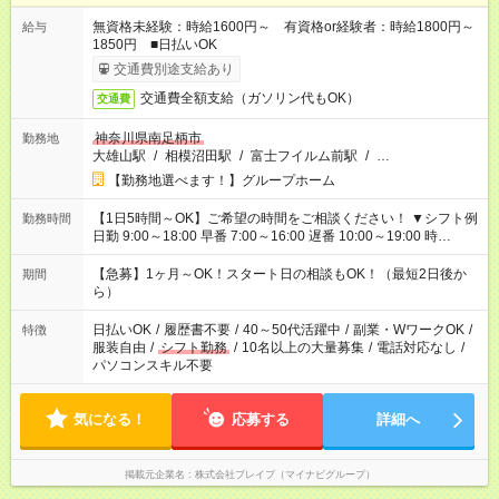
無資格未経験：時給1600円～ 有資格or経験者：時給1800円～
給与
1850円 ■日払いOK
交通費別途支給あり
交通費全額支給（ガソリン代もOK）
交通費
神奈川県南足柄市
勤務地
大雄山駅
/
相模沼田駅
/
富士フイルム前駅
/
…
【勤務地選べます！】グループホーム
【1日5時間～OK】ご希望の時間をご相談ください！ ▼シフト例
勤務時間
日勤 9:00～18:00 早番 7:00～16:00 遅番 10:00～19:00 時
短 10:00～15:00 上記はあくまで一例です。 「夕方までには帰宅
しておきたい」 「朝はゆっくりのスタートがいい」 「お昼の時
【急募】1ヶ月～OK！スタート日の相談もOK！（最短2日後か
期間
間を有効に使いたい」 など、ご希望があれば教えてください
ら）
ね。
日払いOK
/
履歴書不要
/
40～50代活躍中
/
副業・WワークOK
/
特徴
服装自由
/
シフト勤務
/
10名以上の大量募集
/
電話対応なし
/
パソコンスキル不要
気になる！
応募する
詳細へ
掲載元企業名
株式会社ブレイブ（マイナビグループ）