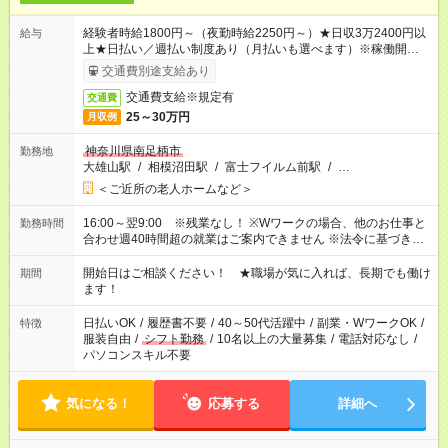
経験者時給1800円～（夜勤時給2250円～）★日収3万2400円以
給与
上★日払い／週払い制度あり（月払いも選べます）※稼働開始時
は手続き完了次第のお支払いとなります。
交通費別途支給あり
交通費支給※規定有
交通費
25～30万円
月収例
神奈川県南足柄市
勤務地
大雄山駅
/
相模沼田駅
/
富士フイルム前駅
/
…
＜ご近所の老人ホームなど＞
16:00～翌9:00 ※残業なし！ ※Wワークの場合、他のお仕事と
勤務時間
合わせ週40時間超の就業はご案内できません ※法令に基づき、
週20時間以上勤務は社会保険への加入対象となります ※労働者
派遣法（日雇い派遣の原則禁止）により、短時間・短期間の就
開始日はご相談ください！ ★職場が気に入れば、長期でも働け
期間
業はご案内が難しい場合があります
ます！
日払いOK
/
履歴書不要
/
40～50代活躍中
/
副業・WワークOK
/
特徴
服装自由
/
シフト勤務
/
10名以上の大量募集
/
電話対応なし
/
パソコンスキル不要
気になる！
応募する
詳細へ