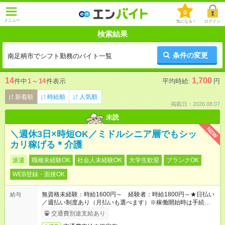
0
メニュー
気になる！
ログイン
検索結果
条件の変更
南足柄市でシフト勤務のバイト一覧
14
1,700
件中
1
～
14
件表示
平均時給:
円
新着順
時給順
人気順
掲載日：2026.08.07
未読
NEW
＼週休3日×時短OK／ミドルシニア層でもシッ
カリ稼げる＊介護
派遣
職種未経験OK
社会人未経験OK
大学生歓迎
ブランクOK
WEB登録・面接OK
無資格未経験：時給1600円～ 経験者：時給1800円～★日払い
給与
／週払い制度あり（月払いも選べます）※稼働開始時は手続き完
了次第のお支払いとなります。
交通費別途支給あり