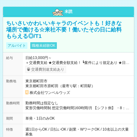
未読
ちいさいかわいいキャラのイベントも！好きな
場所で働ける☆来社不要！働いたその日に給料
もらえる◎/T1
アルバイト
職種未経験OK
日給13,000円～
給与
＋交通費支給 ★交通費全額支給！ ┗案件により規定あり ★日払
いOK！（規定あり） ┗働いたその日に現金GET♪ お仕事後はコ
交通費別途支給あり
ンビニATMから 日払い分を引き落とせます！ 【試用期間】試
用期間なし
東京都町田市
勤務地
東京都町田市原町田（最寄り駅：町田駅）
株式会社ワンベルウッズ
勤務時間は指定なし
勤務時間
変形労働時間制 想定労働時間160時間/月 【シフト例】 ・8：00
～21：00
単発・1日のみOK
期間
週1日からOK / 日払いOK / 副業・WワークOK / 10名以上の大量
特徴
募集