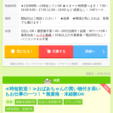
★1日6時間～の時短シフトOK ★スタート時間選べます！ 7:00～
勤務時間
16:00 9:00～17:00 11:00～19:00 など 残業なし！ ※Wワークの
場合、他のお仕事と合わせ週40時間超の就業はご案内できませ
ん ※法令に基づき、週20時間以上勤務は社会保険への加入対象
開始日はご相談ください！ ★急募 ★職場が気に入れば、長期
期間
となります ※労働者派遣法（日雇い派遣の原則禁止）により、
でも働けます！
短時間・短期間の就業はご案内が難しい場合があります
日払いOK
/
履歴書不要
/
40～50代活躍中
/
副業・WワークOK
/
特徴
服装自由
/
シフト勤務
/
10名以上の大量募集
/
電話対応なし
/
パソコンスキル不要
気になる！
応募する
詳細へ
掲載元企業名
マンパワーグループ株式会社 ケアサービス事業部 （医療福祉介護関連）
掲載日：2026.08.06
未読
NEW
≪時短歓迎！≫おばあちゃんの買い物付き添い
もお仕事の一つ！＊無資格・未経験OK
派遣
職種未経験OK
社会人未経験OK
ブランクOK
WEB登録・面接OK