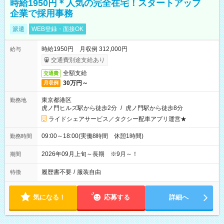
時給1950円＊人気の完全在宅！スタートアップ
企業で採用事務
派遣
WEB登録・面接OK
時給1950円 月収例 312,000円
給与
交通費別途支給あり
全額支給
交通費
30万円～
月収例
東京都港区
勤務地
虎ノ門ヒルズ駅から徒歩2分
/
虎ノ門駅から徒歩8分
ライドシェアサービス／タクシー配車アプリ運営★
09:00～18:00(実働8時間 休憩1時間)
勤務時間
2026年09月上旬～長期 ※9月～！
期間
履歴書不要
/
服装自由
特徴
気になる！
応募する
詳細へ