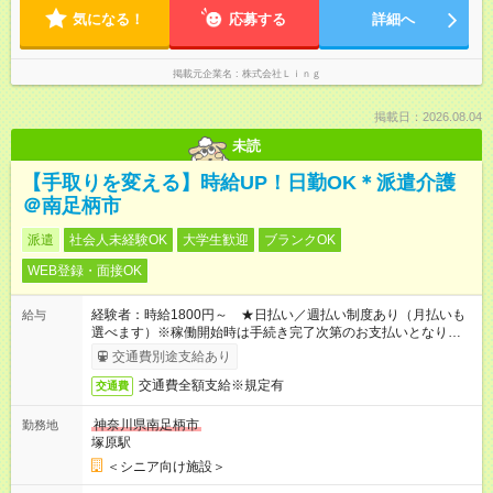
にしながらご活躍いただけます♪
気になる！
応募する
詳細へ
掲載元企業名
株式会社Ｌｉｎｇ
掲載日：2026.08.04
未読
【手取りを変える】時給UP！日勤OK＊派遣介護
＠南足柄市
派遣
社会人未経験OK
大学生歓迎
ブランクOK
WEB登録・面接OK
経験者：時給1800円～ ★日払い／週払い制度あり（月払いも
給与
選べます）※稼働開始時は手続き完了次第のお支払いとなりま
す。
交通費別途支給あり
交通費全額支給※規定有
交通費
神奈川県南足柄市
勤務地
塚原駅
＜シニア向け施設＞