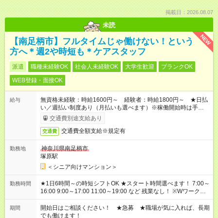
掲載日：2026.08.07
未読
NEW
【南足柄市】フルタイムじゃ働けない！という
方へ＊週2や時短も＊ケアスタッフ
派遣
職種未経験OK
社会人未経験OK
大学生歓迎
ブランクOK
WEB登録・面接OK
無資格未経験：時給1600円～ 経験者：時給1800円～ ★日払
給与
い／週払い制度あり（月払いも選べます）※稼働開始時は手続き
完了次第のお支払いとなります。
交通費別途支給あり
交通費全額支給※規定有
交通費
神奈川県南足柄市
勤務地
塚原駅
＜シニア向けマンション＞
★1日6時間～の時短シフトOK ★スタート時間選べます！ 7:00～
勤務時間
16:00 9:00～17:00 11:00～19:00 など 残業なし！ ※Wワークの
場合、他のお仕事と合わせ週40時間超の就業はご案内できませ
ん ※法令に基づき、週20時間以上勤務は社会保険への加入対象
開始日はご相談ください！ ★急募 ★職場が気に入れば、長期
期間
となります ※労働者派遣法（日雇い派遣の原則禁止）により、
でも働けます！