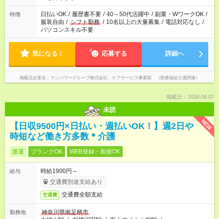
短時間・短期間の就業はご案内が難しい場合があります
日払いOK
/
履歴書不要
/
40～50代活躍中
/
副業・WワークOK
/
特徴
服装自由
/
シフト勤務
/
10名以上の大量募集
/
電話対応なし
/
パソコンスキル不要
気になる！
応募する
詳細へ
掲載元企業名
マンパワーグループ株式会社 ケアサービス事業部 （医療福祉介護関連）
掲載日：2026.08.07
未読
NEW
【日収9500円×日払い・週払いOK！】週2日や
時短など働き方多数＊介護
派遣
ブランクOK
WEB登録・面接OK
時給1900円～
給与
交通費別途支給あり
交通費全額支給
交通費
神奈川県南足柄市
勤務地