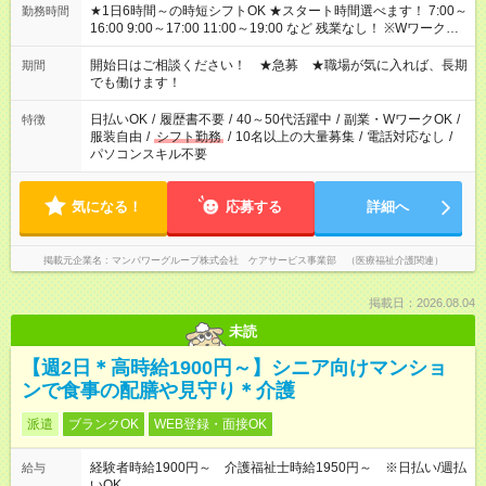
★1日6時間～の時短シフトOK ★スタート時間選べます！ 7:00～
勤務時間
16:00 9:00～17:00 11:00～19:00 など 残業なし！ ※Wワークの
場合、他のお仕事と合わせ週40時間超の就業はご案内できませ
ん ※法令に基づき、週20時間以上勤務は社会保険への加入対象
開始日はご相談ください！ ★急募 ★職場が気に入れば、長期
期間
となります ※労働者派遣法（日雇い派遣の原則禁止）により、
でも働けます！
短時間・短期間の就業はご案内が難しい場合があります
日払いOK
/
履歴書不要
/
40～50代活躍中
/
副業・WワークOK
/
特徴
服装自由
/
シフト勤務
/
10名以上の大量募集
/
電話対応なし
/
パソコンスキル不要
気になる！
応募する
詳細へ
掲載元企業名
マンパワーグループ株式会社 ケアサービス事業部 （医療福祉介護関連）
掲載日：2026.08.04
未読
【週2日＊高時給1900円～】シニア向けマンショ
ンで食事の配膳や見守り＊介護
派遣
ブランクOK
WEB登録・面接OK
経験者時給1900円～ 介護福祉士時給1950円～ ※日払い/週払
給与
いOK