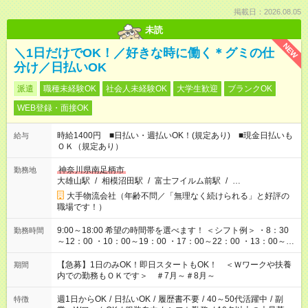
掲載日：2026.08.05
未読
NEW
＼1日だけでOK！／好きな時に働く＊グミの仕
分け／日払いOK
派遣
職種未経験OK
社会人未経験OK
大学生歓迎
ブランクOK
WEB登録・面接OK
時給1400円 ■日払い・週払いOK！(規定あり) ■現金日払いも
給与
ＯＫ（規定あり）
神奈川県南足柄市
勤務地
大雄山駅
/
相模沼田駅
/
富士フイルム前駅
/
…
大手物流会社（年齢不問／「無理なく続けられる」と好評の
職場です！）
9:00～18:00 希望の時間帯を選べます！ ＜シフト例＞ ・8：30
勤務時間
～12：00 ・10：00～19：00 ・17：00～22：00 ・13：00～
22：00 ・22：00～翌6：00 など
【急募】1日のみOK！即日スタートもOK！ ＜Ｗワークや扶養
期間
内での勤務もＯＫです＞ ＃7月～＃8月～
週1日からOK
/
日払いOK
/
履歴書不要
/
40～50代活躍中
/
副
特徴