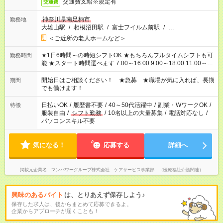
交通費支給※規定有
交通費
神奈川県南足柄市
勤務地
大雄山駅
/
相模沼田駅
/
富士フイルム前駅
/
…
＜ご近所の老人ホームなど＞
★1日6時間～の時短シフトOK ★もちろんフルタイムシフトも可
勤務時間
能 ★スタート時間選べます 7:00～16:00 9:00～18:00 11:00～
20:00 など 残業なし！ ※Wワークの場合、他のお仕事と合わせ
週40時間超の就業はご案内できません ※法令に基づき、週20時
開始日はご相談ください！ ★急募 ★職場が気に入れば、長期
期間
間以上勤務は社会保険への加入対象となります ※労働者派遣法
でも働けます！
（日雇い派遣の原則禁止）により、短時間・短期間の就業はご
案内が難しい場合があります
日払いOK
/
履歴書不要
/
40～50代活躍中
/
副業・WワークOK
/
特徴
服装自由
/
シフト勤務
/
10名以上の大量募集
/
電話対応なし
/
パソコンスキル不要
気になる！
応募する
詳細へ
掲載元企業名
マンパワーグループ株式会社 ケアサービス事業部 （医療福祉介護関連）
興味のあるバイト
は、とりあえず保存しよう♪
保存した求人は、後からまとめて応募できるよ。
企業からアプローチが届くことも！