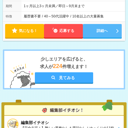
1ヶ月以上3ヶ月未満／即日～9月末まで
期間
履歴書不要
/
40～50代活躍中
/
10名以上の大量募集
特徴
気になる！
応募する
詳細へ
少しエリアを広げると、
224
求人が
件増えます！
見てみる
編集部イチオシ