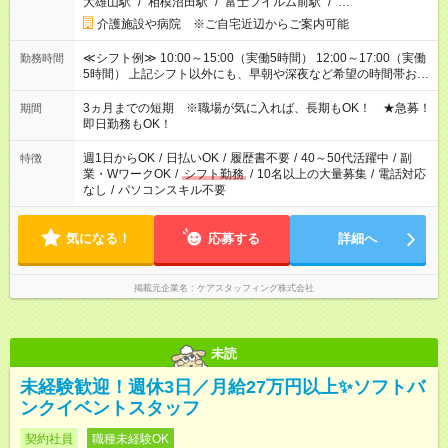
大雄山駅
/
相模沼田駅
/
富士フイルム前駅
/
…
介護施設や病院 ※ご自宅近辺からご案内可能
≪シフト例≫ 10:00～15:00（実働5時間） 12:00～17:00（実働
勤務時間
5時間） 上記シフト以外にも、早朝や深夜など希望の時間帯お聞
かせください！ 事前に担当からヒアリングもしますので、ご安
心ください！
3ヵ月までの短期 ※職場が気に入れば、長期もOK！ ★急募！
期間
即日勤務もOK！
週1日からOK
/
日払いOK
/
履歴書不要
/
40～50代活躍中
/
副
特徴
業・WワークOK
/
シフト勤務
/
10名以上の大量募集
/
電話対応
なし
/
パソコンスキル不要
気になる！
応募する
詳細へ
掲載元企業名
ケアスタッフィング株式会社
未読
未経験歓迎！週休3日／月給27万円以上✨ソフトバ
ンクイベントスタッフ
契約社員
職種未経験OK