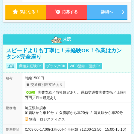
気になる！
応募する
詳細へ
未読
スピードよりも丁寧に！未経験OK！作業はカン
タン×完全座り
派遣
職種未経験OK
ブランクOK
WEB登録・面接OK
時給1500円
給与
交通費別途支給あり
実費支給／当社規定あり。通勤交通費実費支払／上限4
交通費
万円／月※規定あり
埼玉県加須市
勤務地
加須駅から車10分
/
久喜駅から車20分
/
鴻巣駅から車20分
物流・ロジスティクス
(1)09:00-17:00(休憩60分) ※休憩（12:00-12:50、15:00-15:10）
勤務時間