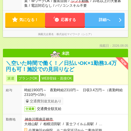
業・WワークOK
/
服装自由
/
シフト勤務
/
10名以上の大量募
集
/
電話対応なし
/
パソコンスキル不要
気になる！
応募する
詳細へ
掲載元企業名
株式会社マイワーク（シニア）
掲載日：2026.08.05
未読
NEW
＼空いた時間で働く！／日払いOK×1勤務3.4万
円も可！施設での見回りなど
派遣
ブランクOK
WEB登録・面接OK
時給1900円～ 夜勤時給2310円～ 日収3.4万円～（夜勤時給
給与
2310円×15h）
交通費別途支給あり
交通費全額支給
交通費
神奈川県南足柄市
勤務地
大雄山駅
/
相模沼田駅
/
富士フイルム前駅
/
…
介護施設や病院 ※ご自宅近辺からご案内可能