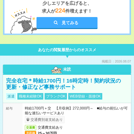
少しエリアを広げると、
224
求人が
件増えます！
見てみる
あなたの閲覧履歴からのオススメ
掲載日：2026.08.07
未読
完全在宅＊時給1700円！16時定時！契約状況の
更新・修正など事務サポート
派遣
職種未経験OK
ブランクOK
WEB登録・面接OK
時給1700円＋交 【月収例】272,000円～ ■給与の前払いが可
給与
能な速払いサービスあり
交通費別途支給あり
交通費支給あり
交通費
25～30万円
月収例