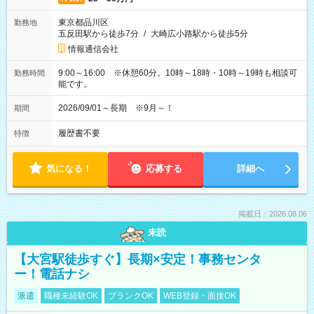
東京都品川区
勤務地
五反田駅から徒歩7分
/
大崎広小路駅から徒歩5分
情報通信会社
9:00～16:00 ※休憩60分。10時～18時・10時～19時も相談可
勤務時間
能です。
2026/09/01～長期 ※9月～！
期間
履歴書不要
特徴
気になる！
応募する
詳細へ
掲載日：2026.08.06
未読
【大宮駅徒歩すぐ】長期×安定！事務センタ
ー！電話ナシ
派遣
職種未経験OK
ブランクOK
WEB登録・面接OK