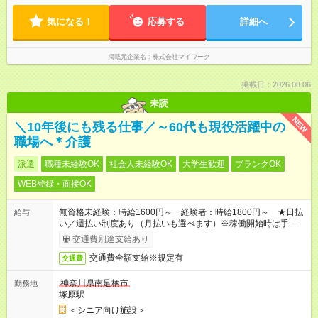
気になる！
応募する
詳細へ
掲載元企業名
株式会社マイワーク
掲載日：2026.08.06
未読
NEW
＼10年後にも残る仕事／～60代も現役活躍中の
職場へ＊介護
派遣
職種未経験OK
社会人未経験OK
大学生歓迎
ブランクOK
WEB登録・面接OK
無資格未経験：時給1600円～ 経験者：時給1800円～ ★日払
給与
い／週払い制度あり（月払いも選べます）※稼働開始時は手続き
完了次第のお支払いとなります。
交通費別途支給あり
交通費全額支給※規定有
交通費
神奈川県南足柄市
勤務地
塚原駅
＜シニア向け施設＞