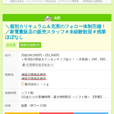
掲載元企業名
マンパワーグループ株式会社 ケアサービス事業部 （医療福祉介護関連）
未読
＼個別カリキュラム＆充実のフォロー体制完備！
／家電量販店の販売スタッフ＃未経験歓迎＃残業
ほぼなし
正社員
職種未経験OK
月給240,500円～251,500円
給与
＋年2回の昇給＆インセンティブあり！ ＜月収例＞ 240，500円
～＋インセンティブ＋賞与＋諸手当 ◎経験・能力を考慮し、決
交通費別途支給あり
定します。 ◎残業が発生した場合は、時間外手当を別途全額支
給します。 ＼頑張りが収入に直結！／ あなたの頑張りを正当に
神奈川県南足柄市
勤務地
評価するため、年2回の昇給機会を設けています。 さらに、店舗
神奈川県南足柄市
目標の達成に応じてインセンティブを支給。 チームで協力して
得られる達成感は格別です♪ また、「家電アドバイザー」などの
株式会社Ｌｉｎｇ
資格を取得すれば、資格手当も支給。 スキルアップが収入アッ
プに繋がる環境です！ 【試用期間】試用期間あり 試用期間の長
シフト制
勤務時間
さ：3ヶ月 ※ 雇用形態と給与に、本採用時と異なる部分がありま
1日あたりの実働時間：最大8時間/日 ＜シフト例＞ 【早番】
す。 雇用形態：中途採用（契約社員） 給与：本採用時と同じで
10:00～19:00 【遅番】12:00～21:00 ◎それぞれのご事情に合わ
す。
せて、できるだけシフトも調整します！ ＼残業はありません！
副業・WワークOK
特徴
／ 基本的には定時にすぐ退勤できる環境。 退勤後は趣味に没
頭、大切な人たちと過ごすなど、プライベートもしっかり大切