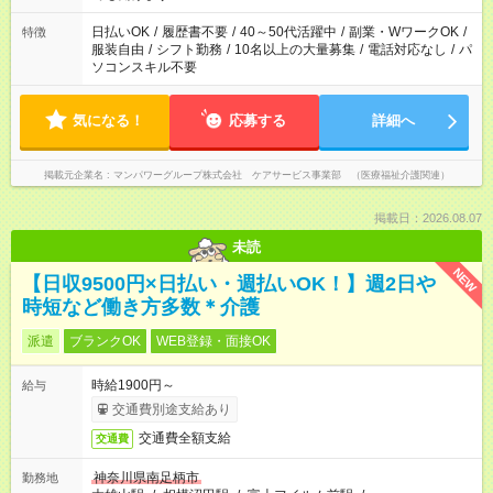
短時間・短期間の就業はご案内が難しい場合があります
日払いOK
/
履歴書不要
/
40～50代活躍中
/
副業・WワークOK
/
特徴
服装自由
/
シフト勤務
/
10名以上の大量募集
/
電話対応なし
/
パ
ソコンスキル不要
気になる！
応募する
詳細へ
掲載元企業名
マンパワーグループ株式会社 ケアサービス事業部 （医療福祉介護関連）
掲載日：2026.08.07
未読
NEW
【日収9500円×日払い・週払いOK！】週2日や
時短など働き方多数＊介護
派遣
ブランクOK
WEB登録・面接OK
時給1900円～
給与
交通費別途支給あり
交通費全額支給
交通費
神奈川県南足柄市
勤務地