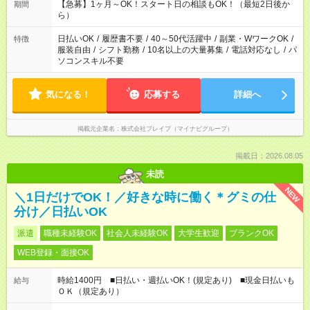
しておきたい」 「朝はゆっくりのスタートがいい」 「お昼の時
【急募】1ヶ月～OK！スタート日の相談もOK！（最短2日後か
期間
間を有効に使いたい」 など、ご希望があれば教えてください
ら）
ね。
日払いOK
/
履歴書不要
/
40～50代活躍中
/
副業・WワークOK
/
特徴
服装自由
/
シフト勤務
/
10名以上の大量募集
/
電話対応なし
/
パ
ソコンスキル不要
気になる！
応募する
詳細へ
掲載元企業名
株式会社ブレイブ（マイナビグループ）
掲載日：2026.08.05
未読
NEW
＼1日だけでOK！／好きな時に働く＊グミの仕
分け／日払いOK
派遣
職種未経験OK
社会人未経験OK
大学生歓迎
ブランクOK
WEB登録・面接OK
時給1400円 ■日払い・週払いOK！(規定あり) ■現金日払いも
給与
ＯＫ（規定あり）