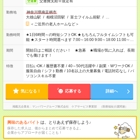
交通費支給※規定有
交通費
神奈川県南足柄市
勤務地
大雄山駅
/
相模沼田駅
/
富士フイルム前駅
/
…
＜ご近所の老人ホームなど＞
★1日6時間～の時短シフトOK ★もちろんフルタイムシフトも可
勤務時間
能 ★スタート時間選べます 7:00～16:00 9:00～18:00 11:00～
20:00 など 残業なし！ ※Wワークの場合、他のお仕事と合わせ
週40時間超の就業はご案内できません ※法令に基づき、週20時
開始日はご相談ください！ ★急募 ★職場が気に入れば、長期
期間
間以上勤務は社会保険への加入対象となります ※労働者派遣法
でも働けます！
（日雇い派遣の原則禁止）により、短時間・短期間の就業はご
案内が難しい場合があります
日払いOK
/
履歴書不要
/
40～50代活躍中
/
副業・WワークOK
/
特徴
服装自由
/
シフト勤務
/
10名以上の大量募集
/
電話対応なし
/
パ
ソコンスキル不要
気になる！
応募する
詳細へ
掲載元企業名
マンパワーグループ株式会社 ケアサービス事業部 （医療福祉介護関連）
興味のあるバイト
は、とりあえず保存しよう♪
保存した求人は、後からまとめて応募できるよ。
企業からアプローチが届くことも！