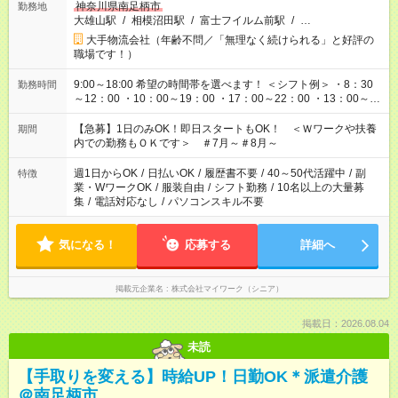
神奈川県南足柄市
勤務地
大雄山駅
/
相模沼田駅
/
富士フイルム前駅
/
…
大手物流会社（年齢不問／「無理なく続けられる」と好評の
職場です！）
9:00～18:00 希望の時間帯を選べます！ ＜シフト例＞ ・8：30
勤務時間
～12：00 ・10：00～19：00 ・17：00～22：00 ・13：00～
22：00 ・22：00～翌6：00 など
【急募】1日のみOK！即日スタートもOK！ ＜Ｗワークや扶養
期間
内での勤務もＯＫです＞ ＃7月～＃8月～
週1日からOK
/
日払いOK
/
履歴書不要
/
40～50代活躍中
/
副
特徴
業・WワークOK
/
服装自由
/
シフト勤務
/
10名以上の大量募
集
/
電話対応なし
/
パソコンスキル不要
気になる！
応募する
詳細へ
掲載元企業名
株式会社マイワーク（シニア）
掲載日：2026.08.04
未読
【手取りを変える】時給UP！日勤OK＊派遣介護
＠南足柄市