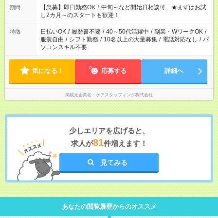
【急募】即日勤務OK！中旬～など開始日相談可 ★まずはお試
期間
し2カ月～のスタートも歓迎！
日払いOK
/
履歴書不要
/
40～50代活躍中
/
副業・WワークOK
/
特徴
服装自由
/
シフト勤務
/
10名以上の大量募集
/
電話対応なし
/
パ
ソコンスキル不要
気になる！
応募する
詳細へ
掲載元企業名
ケアスタッフィング株式会社
少しエリアを広げると、
81
求人が
件増えます！
見てみる
あなたの閲覧履歴からのオススメ