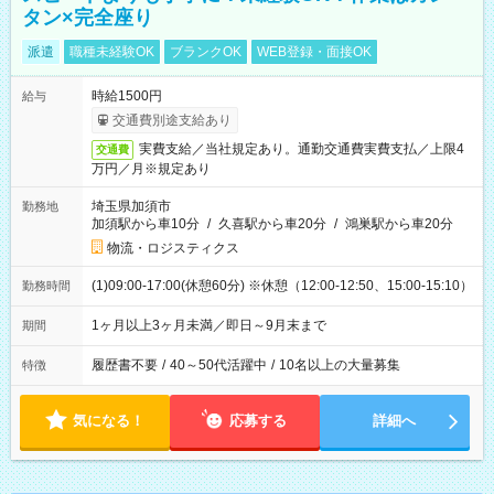
タン×完全座り
派遣
職種未経験OK
ブランクOK
WEB登録・面接OK
時給1500円
給与
交通費別途支給あり
実費支給／当社規定あり。通勤交通費実費支払／上限4
交通費
万円／月※規定あり
埼玉県加須市
勤務地
加須駅から車10分
/
久喜駅から車20分
/
鴻巣駅から車20分
物流・ロジスティクス
(1)09:00-17:00(休憩60分) ※休憩（12:00-12:50、15:00-15:10）
勤務時間
1ヶ月以上3ヶ月未満／即日～9月末まで
期間
履歴書不要
/
40～50代活躍中
/
10名以上の大量募集
特徴
気になる！
応募する
詳細へ