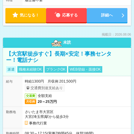
履歴書不要
特徴
気になる！
応募する
詳細へ
掲載日：2026.08.06
未読
【大宮駅徒歩すぐ】長期×安定！事務センタ
ー！電話ナシ
派遣
職種未経験OK
ブランクOK
WEB登録・面接OK
時給1300円 月収例 201,500円
給与
交通費別途支給あり
全額支給
交通費
20～25万円
月収例
さいたま市大宮区
勤務地
大宮(埼玉県)駅から徒歩3分
事務代行業
08:30～17:15(実働7時間45分 休憩1時間)
勤務時間