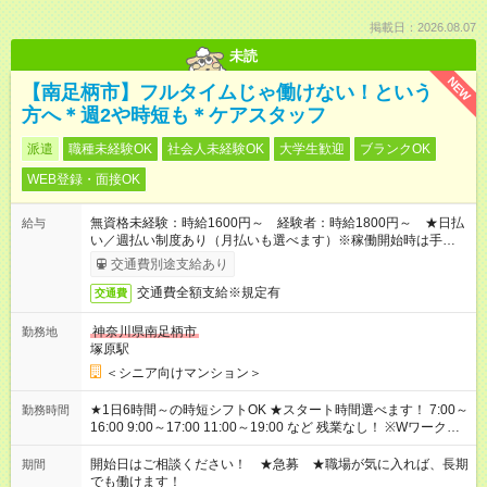
掲載日：2026.08.07
未読
NEW
【南足柄市】フルタイムじゃ働けない！という
方へ＊週2や時短も＊ケアスタッフ
派遣
職種未経験OK
社会人未経験OK
大学生歓迎
ブランクOK
WEB登録・面接OK
無資格未経験：時給1600円～ 経験者：時給1800円～ ★日払
給与
い／週払い制度あり（月払いも選べます）※稼働開始時は手続き
完了次第のお支払いとなります。
交通費別途支給あり
交通費全額支給※規定有
交通費
神奈川県南足柄市
勤務地
塚原駅
＜シニア向けマンション＞
★1日6時間～の時短シフトOK ★スタート時間選べます！ 7:00～
勤務時間
16:00 9:00～17:00 11:00～19:00 など 残業なし！ ※Wワークの
場合、他のお仕事と合わせ週40時間超の就業はご案内できませ
ん ※法令に基づき、週20時間以上勤務は社会保険への加入対象
開始日はご相談ください！ ★急募 ★職場が気に入れば、長期
期間
となります ※労働者派遣法（日雇い派遣の原則禁止）により、
でも働けます！