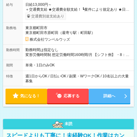
日給13,000円～
給与
＋交通費支給 ★交通費全額支給！ ┗案件により規定あり ★日払
いOK！（規定あり） ┗働いたその日に現金GET♪ お仕事後はコ
交通費別途支給あり
ンビニATMから 日払い分を引き落とせます！ 【試用期間】試
用期間なし
東京都町田市
勤務地
東京都町田市原町田（最寄り駅：町田駅）
株式会社ワンベルウッズ
勤務時間は指定なし
勤務時間
変形労働時間制 想定労働時間160時間/月 【シフト例】 ・8：00
～21：00
単発・1日のみOK
期間
週1日からOK / 日払いOK / 副業・WワークOK / 10名以上の大量
特徴
募集
気になる！
応募する
詳細へ
未読
スピードよりも丁寧に！未経験OK！作業はカン