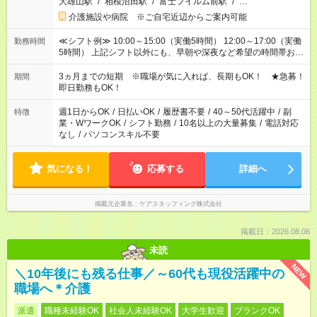
大雄山駅
/
相模沼田駅
/
富士フイルム前駅
/
…
介護施設や病院 ※ご自宅近辺からご案内可能
≪シフト例≫ 10:00～15:00（実働5時間） 12:00～17:00（実働
勤務時間
5時間） 上記シフト以外にも、早朝や深夜など希望の時間帯お聞
かせください！ 事前に担当からヒアリングもしますので、ご安
心ください！
3ヵ月までの短期 ※職場が気に入れば、長期もOK！ ★急募！
期間
即日勤務もOK！
週1日からOK
/
日払いOK
/
履歴書不要
/
40～50代活躍中
/
副
特徴
業・WワークOK
/
シフト勤務
/
10名以上の大量募集
/
電話対応
なし
/
パソコンスキル不要
気になる！
応募する
詳細へ
掲載元企業名
ケアスタッフィング株式会社
掲載日：2026.08.06
未読
NEW
＼10年後にも残る仕事／～60代も現役活躍中の
職場へ＊介護
派遣
職種未経験OK
社会人未経験OK
大学生歓迎
ブランクOK