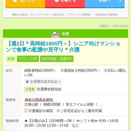
気になる！
応募する
詳細へ
掲載元企業名
マンパワーグループ株式会社 ケアサービス事業部 （医療福祉介護関連）
掲載日：2026.08.04
未読
【週2日＊高時給1900円～】シニア向けマンショ
ンで食事の配膳や見守り＊介護
派遣
ブランクOK
WEB登録・面接OK
経験者時給1900円～ 介護福祉士時給1950円～ ※日払い/週払
給与
いOK
交通費別途支給あり
交通費全額支給
交通費
神奈川県南足柄市
勤務地
大雄山駅
/
相模沼田駅
/
富士フイルム前駅
/
…
介護施設や病院 ※ご自宅近辺からご案内可能
★【日勤のみ】1日5時間～OK！ ≪シフト例≫ 9:00～14:00
勤務時間
10:00～15:00 12:00～17:00 など