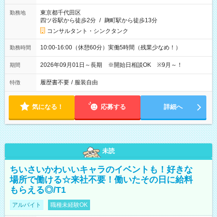
東京都千代田区
勤務地
四ツ谷駅から徒歩2分
/
麹町駅から徒歩13分
コンサルタント・シンクタンク
10:00-16:00（休憩60分）実働5時間（残業少なめ！）
勤務時間
2026年09月01日～長期 ※開始日相談OK ※9月～！
期間
履歴書不要
/
服装自由
特徴
気になる！
応募する
詳細へ
未読
ちいさいかわいいキャラのイベントも！好きな
場所で働ける☆来社不要！働いたその日に給料
もらえる◎/T1
アルバイト
職種未経験OK