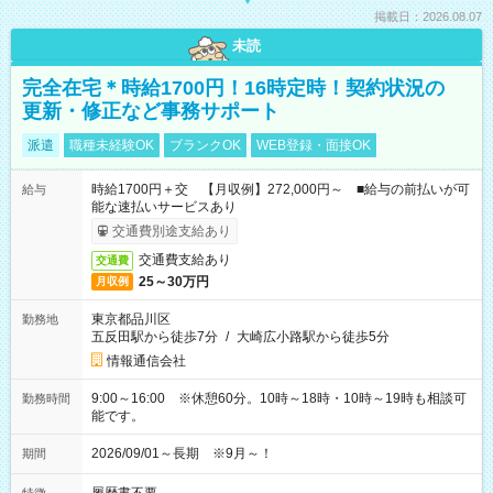
掲載日：2026.08.07
未読
完全在宅＊時給1700円！16時定時！契約状況の
更新・修正など事務サポート
派遣
職種未経験OK
ブランクOK
WEB登録・面接OK
時給1700円＋交 【月収例】272,000円～ ■給与の前払いが可
給与
能な速払いサービスあり
交通費別途支給あり
交通費支給あり
交通費
25～30万円
月収例
東京都品川区
勤務地
五反田駅から徒歩7分
/
大崎広小路駅から徒歩5分
情報通信会社
9:00～16:00 ※休憩60分。10時～18時・10時～19時も相談可
勤務時間
能です。
2026/09/01～長期 ※9月～！
期間