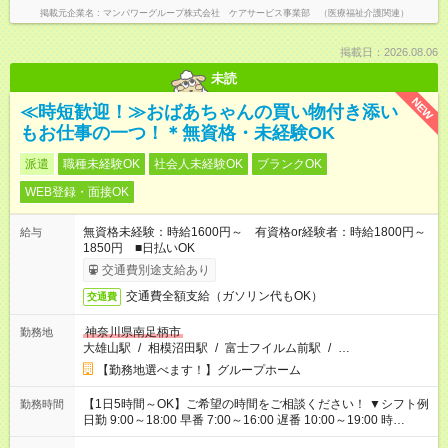
掲載元企業名
マンパワーグループ株式会社 ケアサービス事業部 （医療福祉介護関連）
掲載日：2026.08.06
未読
NEW
≪時短歓迎！≫おばあちゃんの買い物付き添い
もお仕事の一つ！＊無資格・未経験OK
派遣
職種未経験OK
社会人未経験OK
ブランクOK
WEB登録・面接OK
無資格未経験：時給1600円～ 有資格or経験者：時給1800円～
給与
1850円 ■日払いOK
交通費別途支給あり
交通費全額支給（ガソリン代もOK）
交通費
神奈川県南足柄市
勤務地
大雄山駅
/
相模沼田駅
/
富士フイルム前駅
/
…
【勤務地選べます！】グループホーム
【1日5時間～OK】ご希望の時間をご相談ください！ ▼シフト例
勤務時間
日勤 9:00～18:00 早番 7:00～16:00 遅番 10:00～19:00 時
短 10:00～15:00 上記はあくまで一例です。 「夕方までには帰宅