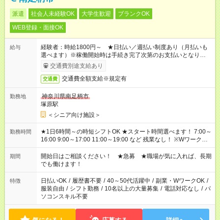
派遣
社会人未経験OK
大学生歓迎
ブランクOK
WEB登録・面接OK
経験者：時給1800円～ ★日払い／週払い制度あり（月払いも
給与
選べます）※稼働開始時は手続き完了次第のお支払いとなりま
す。
交通費別途支給あり
交通費全額支給※規定有
交通費
神奈川県南足柄市
勤務地
塚原駅
＜シニア向け施設＞
★1日6時間～の時短シフトOK ★スタート時間選べます！ 7:00～
勤務時間
16:00 9:00～17:00 11:00～19:00 など 残業なし！ ※Wワークの
場合、他のお仕事と合わせ週40時間超の就業はご案内できませ
ん ※法令に基づき、週20時間以上勤務は社会保険への加入対象
開始日はご相談ください！ ★急募 ★職場が気に入れば、長期
期間
となります ※労働者派遣法（日雇い派遣の原則禁止）により、
でも働けます！
短時間・短期間の就業はご案内が難しい場合があります
日払いOK
/
履歴書不要
/
40～50代活躍中
/
副業・WワークOK
/
特徴
服装自由
/
シフト勤務
/
10名以上の大量募集
/
電話対応なし
/
パ
ソコンスキル不要