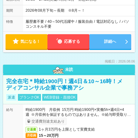
2026年08月下旬～長期 ※8月～！
期間
履歴書不要
/
40～50代活躍中
/
服装自由
/
電話対応なし
/
パソ
特徴
コンスキル不要
気になる！
応募する
詳細へ
掲載日：2026.08.06
未読
完全在宅＊時給1900円！週4日＆10～16時！メ
ディアコンサル企業で事務アシ
派遣
ブランクOK
WEB登録・面接OK
時給1900円 月収例 15万円 時給1900円×実働5h×週4日×4
給与
週 ※月収例を保証するものではありません。※給与即受取りサ
ービス利用可（利用条件有）
交通費別途支給あり
1ヶ月3万円を上限として実費支給
交通費
15～20万円
月収例