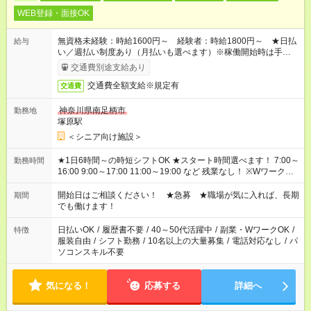
WEB登録・面接OK
無資格未経験：時給1600円～ 経験者：時給1800円～ ★日払
給与
い／週払い制度あり（月払いも選べます）※稼働開始時は手続き
完了次第のお支払いとなります。
交通費別途支給あり
交通費全額支給※規定有
交通費
神奈川県南足柄市
勤務地
塚原駅
＜シニア向け施設＞
★1日6時間～の時短シフトOK ★スタート時間選べます！ 7:00～
勤務時間
16:00 9:00～17:00 11:00～19:00 など 残業なし！ ※Wワークの
場合、他のお仕事と合わせ週40時間超の就業はご案内できませ
ん ※法令に基づき、週20時間以上勤務は社会保険への加入対象
開始日はご相談ください！ ★急募 ★職場が気に入れば、長期
期間
となります ※労働者派遣法（日雇い派遣の原則禁止）により、
でも働けます！
短時間・短期間の就業はご案内が難しい場合があります
日払いOK
/
履歴書不要
/
40～50代活躍中
/
副業・WワークOK
/
特徴
服装自由
/
シフト勤務
/
10名以上の大量募集
/
電話対応なし
/
パ
ソコンスキル不要
気になる！
応募する
詳細へ