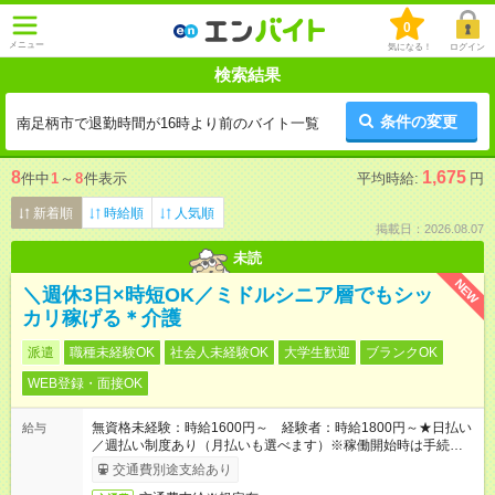
0
メニュー
気になる！
ログイン
検索結果
条件の変更
南足柄市で退勤時間が16時より前のバイト一覧
8
1,675
件中
1
～
8
件表示
平均時給:
円
新着順
時給順
人気順
掲載日：2026.08.07
未読
NEW
＼週休3日×時短OK／ミドルシニア層でもシッ
カリ稼げる＊介護
派遣
職種未経験OK
社会人未経験OK
大学生歓迎
ブランクOK
WEB登録・面接OK
無資格未経験：時給1600円～ 経験者：時給1800円～★日払い
給与
／週払い制度あり（月払いも選べます）※稼働開始時は手続き完
了次第のお支払いとなります。
交通費別途支給あり