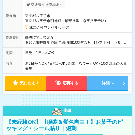
いOK！（規定あり） ┗働いたその日に現金GET♪ お仕事後はコ
交通費別途支給あり
ンビニATMから 日払い分を引き落とせます！ 【試用期間】試
用期間なし
東京都八王子市
勤務地
東京都八王子市明神町（最寄り駅：京王八王子駅）
株式会社ワンベルウッズ
勤務時間は指定なし
勤務時間
変形労働時間制 想定労働時間160時間/月 【シフト例】 ・8：00
～21：00
単発・1日のみOK
期間
週1日からOK / 日払いOK / 副業・WワークOK / 10名以上の大量
特徴
募集
気になる！
応募する
詳細へ
未読
【未経験OK】【服装＆髪色自由！】お菓子のピ
ッキング・シール貼り｜短期