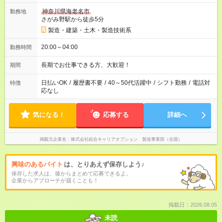
神奈川県海老名市
勤務地
さがみ野駅から徒歩5分
製造・建築・土木・製造技術系
20:00～04:00
勤務時間
長期でお仕事できる方、大歓迎！
期間
日払いOK
/
履歴書不要
/
40～50代活躍中
/
シフト勤務
/
電話対
特徴
応なし
気になる！
応募する
詳細へ
掲載元企業名
株式会社綜合キャリアオプション 製造事業部（全国）
興味のあるバイト
は、とりあえず保存しよう♪
保存した求人は、後からまとめて応募できるよ。
企業からアプローチが届くことも！
掲載日：2026.08.05
未読