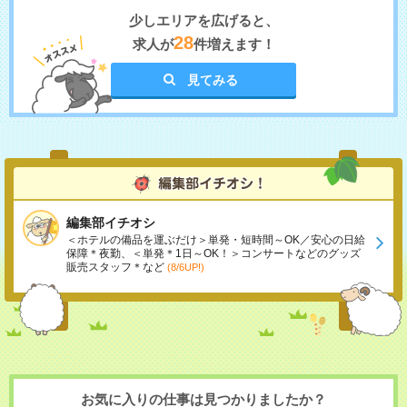
少しエリアを広げると、
28
求人が
件増えます！
見てみる
編集部イチオシ
＜ホテルの備品を運ぶだけ＞単発・短時間～OK／安心の日給
保障＊夜勤、＜単発＊1日～OK！＞コンサートなどのグッズ
販売スタッフ＊など
(8/6UP!)
お気に入りの仕事は見つかりましたか？