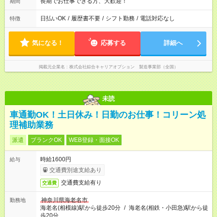
長期でお仕事できる方、大歓迎！
期間
日払いOK
/
履歴書不要
/
シフト勤務
/
電話対応なし
特徴
気になる！
応募する
詳細へ
掲載元企業名
株式会社綜合キャリアオプション 製造事業部（全国）
未読
車通勤OK！土日休み！日勤のお仕事！コリーン処
理補助業務
派遣
ブランクOK
WEB登録・面接OK
時給1600円
給与
交通費別途支給あり
交通費支給有り
交通費
神奈川県海老名市
勤務地
海老名(相模線)駅から徒歩20分
/
海老名(相鉄・小田急)駅から徒
歩20分