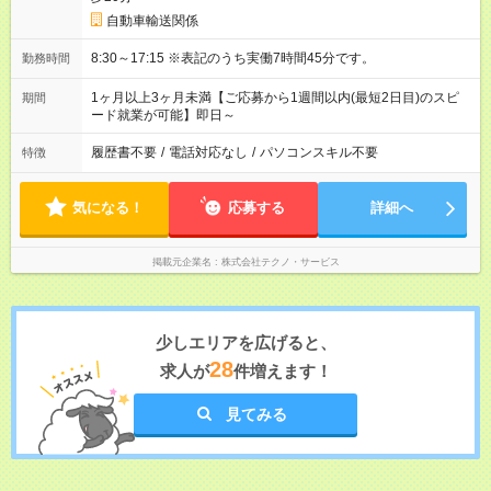
自動車輸送関係
8:30～17:15 ※表記のうち実働7時間45分です。
勤務時間
1ヶ月以上3ヶ月未満【ご応募から1週間以内(最短2日目)のスピ
期間
ード就業が可能】即日～
履歴書不要
/
電話対応なし
/
パソコンスキル不要
特徴
気になる！
応募する
詳細へ
掲載元企業名
株式会社テクノ・サービス
少しエリアを広げると、
28
求人が
件増えます！
見てみる