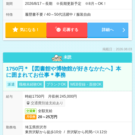
2026/8/17～長期 ※長期更新予定 ※8月～OK！
期間
履歴書不要
/
40～50代活躍中
/
服装自由
特徴
気になる！
応募する
詳細へ
掲載日：2026.08.03
未読
1750円＊【図書館や博物館が好きなかたへ】本
に囲まれてお仕事＊事務
派遣
職種未経験OK
ブランクOK
WEB登録・面接OK
時給1750円 月収例 245,000円
給与
交通費別途支給あり
全額支給
交通費
20～25万円
月収例
埼玉県所沢市
勤務地
東所沢駅から徒歩10分
/
所沢駅から民間バス12分