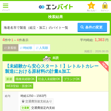
0
メニュー
気になる！
ログイン
検索結果
条件の変更
海老名市で製造（組立・加工）のバイト一覧
4
1,363
件中
1
～
4
件表示
平均時給:
円
新着順
時給順
人気順
掲載日：2026.08.05
未読
NEW
【未経験から安心スタート！】レトルトカレー
製造における原材料の計量&加工
派遣
職種未経験OK
社会人未経験OK
ブランクOK
WEB登録・面接OK
時給1250～1563円
給与
交通費別途支給あり
交通費規定内支給
交通費