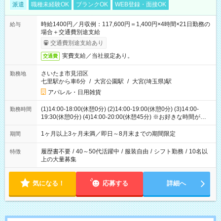
派遣
職種未経験OK
ブランクOK
WEB登録・面接OK
時給1400円／月収例：117,600円＝1,400円×4時間×21日勤務の
給与
場合＋交通費別途支給
交通費別途支給あり
実費支給／当社規定あり。
交通費
さいたま市見沼区
勤務地
七里駅から車6分
/
大宮公園駅
/
大宮(埼玉県)駅
アパレル・日用雑貨
(1)14:00-18:00(休憩0分) (2)14:00-19:00(休憩0分) (3)14:00-
勤務時間
19:30(休憩0分) (4)14:00-20:00(休憩45分) ※お好きな時間が選べ
ます
1ヶ月以上3ヶ月未満／即日～8月末までの期間限定
期間
履歴書不要
/
40～50代活躍中
/
服装自由
/
シフト勤務
/
10名以
特徴
上の大量募集
気になる！
応募する
詳細へ