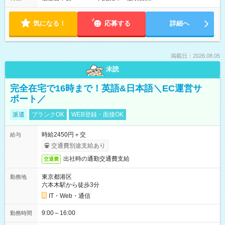
気になる！
応募する
詳細へ
掲載日：2026.08.05
未読
完全在宅で16時まで！英語&日本語＼EC運営サ
ポート／
派遣
ブランクOK
WEB登録・面接OK
時給2450円＋交
給与
交通費別途支給あり
出社時の通勤交通費支給
交通費
東京都港区
勤務地
六本木駅から徒歩3分
IT・Web・通信
9:00～16:00
勤務時間