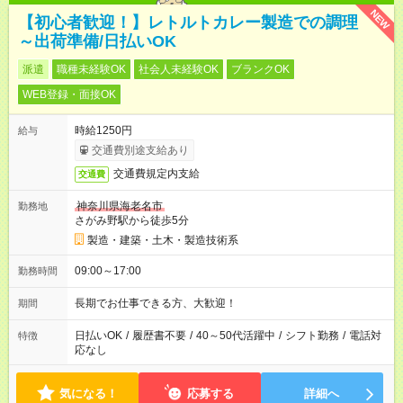
NEW
【初心者歓迎！】レトルトカレー製造での調理
～出荷準備/日払いOK
派遣
職種未経験OK
社会人未経験OK
ブランクOK
WEB登録・面接OK
時給1250円
給与
交通費別途支給あり
交通費規定内支給
交通費
神奈川県海老名市
勤務地
さがみ野駅から徒歩5分
製造・建築・土木・製造技術系
09:00～17:00
勤務時間
長期でお仕事できる方、大歓迎！
期間
日払いOK
/
履歴書不要
/
40～50代活躍中
/
シフト勤務
/
電話対
特徴
応なし
気になる！
応募する
詳細へ