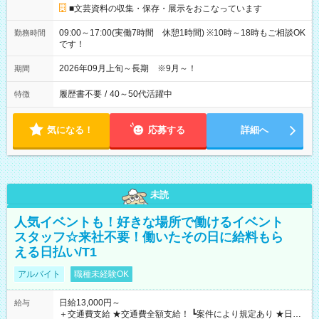
■文芸資料の収集・保存・展示をおこなっています
09:00～17:00(実働7時間 休憩1時間) ※10時～18時もご相談OK
勤務時間
です！
2026年09月上旬～長期 ※9月～！
期間
履歴書不要
/
40～50代活躍中
特徴
気になる！
応募する
詳細へ
未読
人気イベントも！好きな場所で働けるイベント
スタッフ☆来社不要！働いたその日に給料もら
える日払い/T1
アルバイト
職種未経験OK
日給13,000円～
給与
＋交通費支給 ★交通費全額支給！ ┗案件により規定あり ★日払