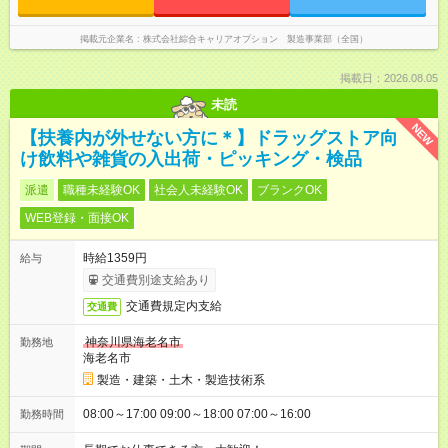
掲載元企業名
株式会社綜合キャリアオプション 製造事業部（全国）
掲載日：2026.08.05
未読
NEW
【扶養内が外せない方に＊】ドラッグストア向
け飲料や雑貨の入出荷・ピッキング・検品
派遣
職種未経験OK
社会人未経験OK
ブランクOK
WEB登録・面接OK
時給1359円
給与
交通費別途支給あり
交通費規定内支給
交通費
神奈川県海老名市
勤務地
海老名市
製造・建築・土木・製造技術系
08:00～17:00 09:00～18:00 07:00～16:00
勤務時間