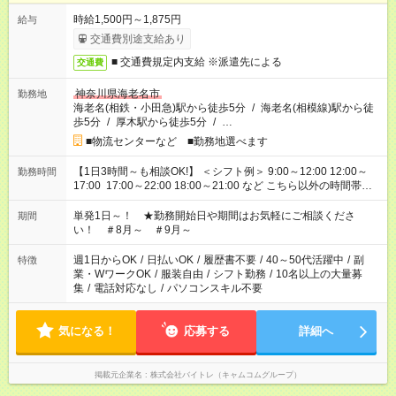
時給1,500円～1,875円
給与
交通費別途支給あり
■ 交通費規定内支給 ※派遣先による
交通費
神奈川県海老名市
勤務地
海老名(相鉄・小田急)駅から徒歩5分
/
海老名(相模線)駅から徒
歩5分
/
厚木駅から徒歩5分
/
…
■物流センターなど ■勤務地選べます
【1日3時間～も相談OK!】 ＜シフト例＞ 9:00～12:00 12:00～
勤務時間
17:00 17:00～22:00 18:00～21:00 など こちら以外の時間帯も
お気軽にご相談ください！
単発1日～！ ★勤務開始日や期間はお気軽にご相談くださ
期間
い！ ＃8月～ ＃9月～
週1日からOK
/
日払いOK
/
履歴書不要
/
40～50代活躍中
/
副
特徴
業・WワークOK
/
服装自由
/
シフト勤務
/
10名以上の大量募
集
/
電話対応なし
/
パソコンスキル不要
気になる！
応募する
詳細へ
掲載元企業名
株式会社バイトレ（キャムコムグループ）