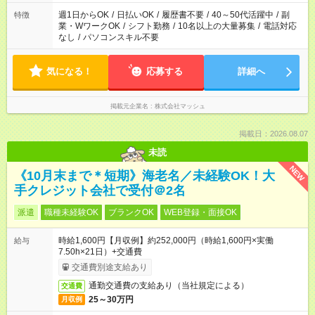
ください！
週1日からOK
/
日払いOK
/
履歴書不要
/
40～50代活躍中
/
副
特徴
業・WワークOK
/
シフト勤務
/
10名以上の大量募集
/
電話対応
なし
/
パソコンスキル不要
気になる！
応募する
詳細へ
掲載元企業名
株式会社マッシュ
掲載日：2026.08.07
未読
NEW
《10月末まで＊短期》海老名／未経験OK！大
手クレジット会社で受付＠2名
派遣
職種未経験OK
ブランクOK
WEB登録・面接OK
時給1,600円【月収例】約252,000円（時給1,600円×実働
給与
7.50h×21日）+交通費
交通費別途支給あり
通勤交通費の支給あり（当社規定による）
交通費
25～30万円
月収例