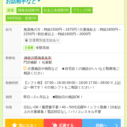
お話相手など＊
派遣
職種未経験OK
社会人未経験OK
ブランクOK
WEB登録・面接OK
無資格の方：時給1500円～1875円 / 介護福祉士：時給1800円～
給与
2250円 / 初任者以上：時給1600円～2000円
交通費別途支給あり
全額支給
交通費
神奈川県海老名市
勤務地
門沢橋駅
/
社家駅
介護施設や病院など ★自宅近くの施設がいいなど勤務地ご
相談ください
【シフト例】 07:00～16:00 09:00～18:00 17:00～09:00 ※ 上記
勤務時間
は一例です！その他シフトもご相談ください！
即日～2ヶ月以上 ■開始日の相談OK！
期間
日払いOK
/
履歴書不要
/
40～50代活躍中
/
シフト勤務
/
10名以
特徴
上の大量募集
/
電話対応なし
/
パソコンスキル不要
気になる！
応募する
詳細へ