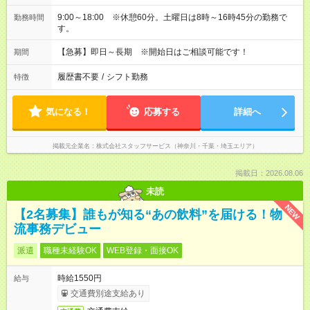
9:00～18:00 ※休憩60分。土曜日は8時～16時45分の勤務で
勤務時間
す。
【急募】即日～長期 ※開始日はご相談可能です！
期間
履歴書不要
/
シフト勤務
特徴
気になる！
応募する
詳細へ
掲載元企業名
株式会社スタッフサービス（神奈川・千葉・埼玉エリア）
掲載日：2026.08.06
未読
NEW
【2名募集】誰もが知る“あの飲料”を届ける！物
流事務デビュー
派遣
職種未経験OK
WEB登録・面接OK
時給1550円
給与
交通費別途支給あり