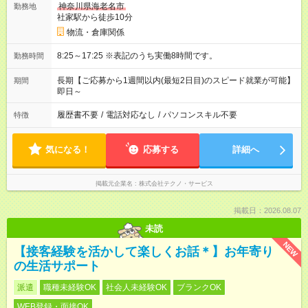
神奈川県海老名市
勤務地
社家駅から徒歩10分
物流・倉庫関係
8:25～17:25 ※表記のうち実働8時間です。
勤務時間
長期【ご応募から1週間以内(最短2日目)のスピード就業が可能】
期間
即日～
履歴書不要
/
電話対応なし
/
パソコンスキル不要
特徴
気になる！
応募する
詳細へ
掲載元企業名
株式会社テクノ・サービス
掲載日：2026.08.07
未読
NEW
【接客経験を活かして楽しくお話＊】お年寄り
の生活サポート
派遣
職種未経験OK
社会人未経験OK
ブランクOK
WEB登録・面接OK