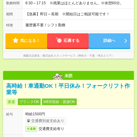
8:30～17:15 ※残業はほとんどありません。※休憩60分。
勤務時間
【急募】即日～長期 ※開始日はご相談可能です！
期間
履歴書不要
/
シフト勤務
特徴
気になる！
応募する
詳細へ
掲載元企業名
株式会社スタッフサービス（神奈川・千葉・埼玉エリア）
未読
高時給！車通勤OK！平日休み！フォークリフト作
業等
派遣
ブランクOK
WEB登録・面接OK
時給1500円
給与
交通費別途支給あり
交通費支給有り
交通費