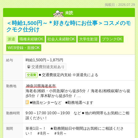
掲載日：2026.07.29
未読
＜時給1,500円～＊好きな時にお仕事＞コスメのモ
クモク仕分け
派遣
職種未経験OK
社会人未経験OK
大学生歓迎
ブランクOK
WEB登録・面接OK
時給1,500円～1,875円
給与
交通費別途支給あり
■ 交通費規定内支給 ※派遣先による
交通費
神奈川県海老名市
勤務地
海老名(相鉄・小田急)駅から徒歩5分
/
海老名(相模線)駅から徒
歩5分
/
厚木駅から徒歩5分
/
…
■物流センターなど ■勤務地選べます
9:00～17:00 10:00～19:00 など ■ 他の時間帯もお気軽にご相
勤務時間
談ください！
単発1日～！ ★勤務開始日や期間はお気軽にご相談くださ
期間
い！ ＃8月～ ＃9月～