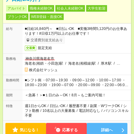
アルバイト
職種未経験OK
社会人未経験OK
大学生歓迎
ブランクOK
WEB登録・面接OK
■日給16,840円～ ■日払いOK ■実働3時間5,120円のお仕事あ
給与
ります！#日収1万円以上のお仕事です！
交通費別途支給あり
規定支給
交通費
神奈川県海老名市
勤務地
海老名(相鉄・小田急)駅
/
海老名(相模線)駅
/
厚木駅
/
…
株式会社マッシュ
■シフト例 ・07:00～19:30 ・09:00～12:00 ・10:00～17:00 ・
勤務時間
18:00～23:00 ・19:00～07:00 ・20:00～09:00 ・22:00～06:00
etc ★最短で3時間で5,120円のお仕事から 15時間で2万円近く稼
げるお仕事も！ ご希望のお時間に合わせてご紹介！ ※シフトは
＜急募！＞■１日のみ～OK！8月～もご案内可能！
期間
現場によって異なります。 ※勿論、休憩時間はあるのでご安心
ください！
週1日からOK
/
日払いOK
/
履歴書不要
/
副業・WワークOK
/
シ
特徴
フト勤務
/
10名以上の大量募集
/
電話対応なし
/
パソコンスキル
不要
気になる！
応募する
詳細へ