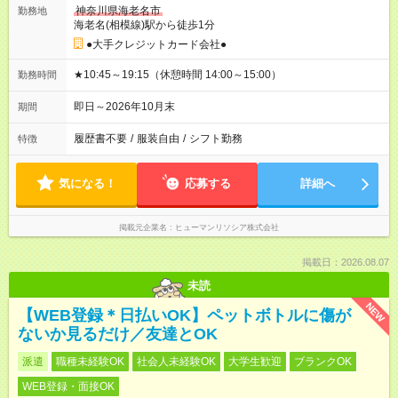
神奈川県海老名市
勤務地
海老名(相模線)駅から徒歩1分
●大手クレジットカード会社●
★10:45～19:15（休憩時間 14:00～15:00）
勤務時間
即日～2026年10月末
期間
履歴書不要
/
服装自由
/
シフト勤務
特徴
気になる！
応募する
詳細へ
掲載元企業名
ヒューマンリソシア株式会社
掲載日：2026.08.07
未読
NEW
【WEB登録＊日払いOK】ペットボトルに傷が
ないか見るだけ／友達とOK
派遣
職種未経験OK
社会人未経験OK
大学生歓迎
ブランクOK
WEB登録・面接OK