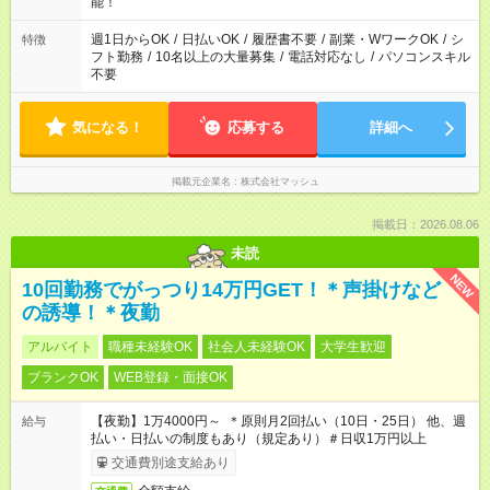
現場によって異なります。 ※勿論、休憩時間はあるのでご安心
能！
ください！
週1日からOK
/
日払いOK
/
履歴書不要
/
副業・WワークOK
/
シ
特徴
フト勤務
/
10名以上の大量募集
/
電話対応なし
/
パソコンスキル
不要
気になる！
応募する
詳細へ
掲載元企業名
株式会社マッシュ
掲載日：2026.08.06
未読
NEW
10回勤務でがっつり14万円GET！＊声掛けなど
の誘導！＊夜勤
アルバイト
職種未経験OK
社会人未経験OK
大学生歓迎
ブランクOK
WEB登録・面接OK
【夜勤】1万4000円～ ＊原則月2回払い（10日・25日） 他、週
給与
払い・日払いの制度もあり（規定あり）＃日収1万円以上
交通費別途支給あり