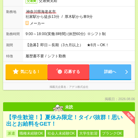
交通費支給
交通費
神奈川県海老名市
勤務地
社家駅から徒歩13分
/
厚木駅から車9分
メーカー
9:00～18:00(実働:8時間) (休憩60分) ※シフト制
勤務時間
【急募】即日～長期（3カ月以上） ★8月～OK！
期間
履歴書不要
/
シフト勤務
特徴
気になる！
応募する
詳細へ
掲載元企業名
アデコ株式会社
掲載日：2026.08.06
未読
NEW
【学生歓迎！】夏休み限定！タイパ抜群！思い
出とお給料をGET！
派遣
職種未経験OK
社会人未経験OK
大学生歓迎
ブランクOK