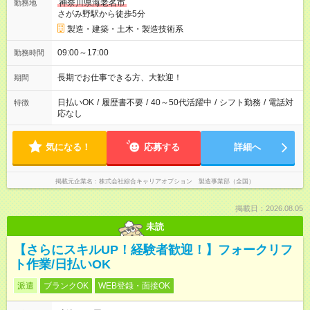
神奈川県海老名市
勤務地
さがみ野駅から徒歩5分
製造・建築・土木・製造技術系
09:00～17:00
勤務時間
長期でお仕事できる方、大歓迎！
期間
日払いOK
/
履歴書不要
/
40～50代活躍中
/
シフト勤務
/
電話対
特徴
応なし
気になる！
応募する
詳細へ
掲載元企業名
株式会社綜合キャリアオプション 製造事業部（全国）
掲載日：2026.08.05
未読
【さらにスキルUP！経験者歓迎！】フォークリフ
ト作業/日払いOK
派遣
ブランクOK
WEB登録・面接OK