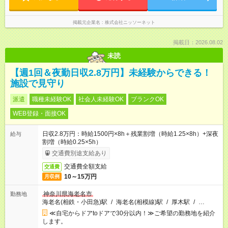
掲載元企業名
株式会社ニッソーネット
掲載日：2026.08.02
未読
【週1回＆夜勤日収2.8万円】未経験からできる！
施設で見守り
派遣
職種未経験OK
社会人未経験OK
ブランクOK
WEB登録・面接OK
日収2.8万円：時給1500円×8h＋残業割増（時給1.25×8h）+深夜
給与
割増（時給0.25×5h）
交通費別途支給あり
交通費全額支給
交通費
10～15万円
月収例
神奈川県海老名市
勤務地
海老名(相鉄・小田急)駅
/
海老名(相模線)駅
/
厚木駅
/
…
≪自宅からドアtoドアで30分以内！≫ご希望の勤務地を紹介
します。