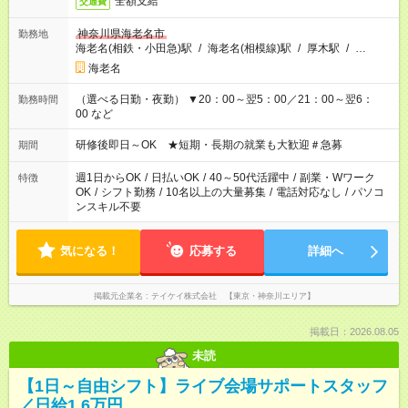
全額支給
交通費
神奈川県海老名市
勤務地
海老名(相鉄・小田急)駅
/
海老名(相模線)駅
/
厚木駅
/
…
海老名
（選べる日勤・夜勤） ▼20：00～翌5：00／21：00～翌6：
勤務時間
00 など
研修後即日～OK ★短期・長期の就業も大歓迎＃急募
期間
週1日からOK
/
日払いOK
/
40～50代活躍中
/
副業・Wワーク
特徴
OK
/
シフト勤務
/
10名以上の大量募集
/
電話対応なし
/
パソコ
ンスキル不要
気になる！
応募する
詳細へ
掲載元企業名
テイケイ株式会社 【東京・神奈川エリア】
掲載日：2026.08.05
未読
【1日～自由シフト】ライブ会場サポートスタッフ
／日給1.6万円