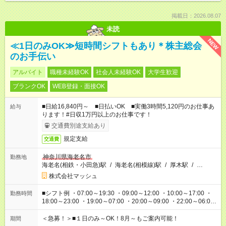
掲載日：2026.08.07
未読
NEW
≪1日のみOK≫短時間シフトもあり＊株主総会
のお手伝い
アルバイト
職種未経験OK
社会人未経験OK
大学生歓迎
ブランクOK
WEB登録・面接OK
■日給16,840円～ ■日払いOK ■実働3時間5,120円のお仕事あ
給与
ります！#日収1万円以上のお仕事です！
交通費別途支給あり
規定支給
交通費
神奈川県海老名市
勤務地
海老名(相鉄・小田急)駅
/
海老名(相模線)駅
/
厚木駅
/
…
株式会社マッシュ
■シフト例 ・07:00～19:30 ・09:00～12:00 ・10:00～17:00 ・
勤務時間
18:00～23:00 ・19:00～07:00 ・20:00～09:00 ・22:00～06:00
etc ★最短で3時間で5,120円のお仕事から 15時間で2万円近く稼
げるお仕事も！ ご希望のお時間に合わせてご紹介！ ※シフトは
＜急募！＞■１日のみ～OK！8月～もご案内可能！
期間
現場によって異なります。 ※勿論、休憩時間はあるのでご安心