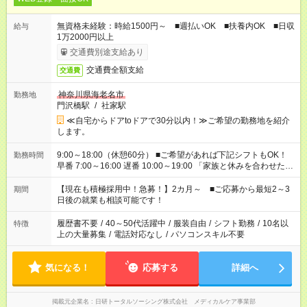
無資格未経験：時給1500円～ ■週払いOK ■扶養内OK ■日収
給与
1万2000円以上
交通費別途支給あり
交通費全額支給
交通費
神奈川県海老名市
勤務地
門沢橋駅
/
社家駅
≪自宅からドアtoドアで30分以内！≫ご希望の勤務地を紹介
します。
9:00～18:00（休憩60分） ■ご希望があれば下記シフトもOK！
勤務時間
早番 7:00～16:00 遅番 10:00～19:00 「家族と休みを合わせた
い」 「余裕を持って夕飯の準備がしたい」 「できれば残業はし
たくない」 など、ご希望を教えてくださいね。 ※Wワーク希望
【現在も積極採用中！急募！】2カ月～ ■ご応募から最短2～3
期間
の方へ 今ご覧のお仕事で希望する勤務時間と、もう1つのお仕事
日後の就業も相談可能です！
の勤務時間。 合計で週40時間を超える場合は応募できません。
履歴書不要
/
40～50代活躍中
/
服装自由
/
シフト勤務
/
10名以
特徴
上の大量募集
/
電話対応なし
/
パソコンスキル不要
気になる！
応募する
詳細へ
掲載元企業名
日研トータルソーシング株式会社 メディカルケア事業部