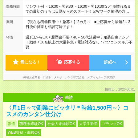
▽シフト例 ・16:30～翌9:30 ・16:30～翌10:30など ※慣れるま
勤務時間
での最初のうちは日勤からのスタート！ ※Wワーク希望の方へ
今ご覧のお仕事で希望する勤務時間と、もう1つのお仕事の勤務
時間。 合計で週40時間を超える場合は応募できません。
【現在も積極採用中！急募！】2カ月～ ■ご応募から最短2～3
期間
日後の就業も相談可能です！
週1日からOK
/
履歴書不要
/
40～50代活躍中
/
服装自由
/
シフ
特徴
ト勤務
/
10名以上の大量募集
/
電話対応なし
/
パソコンスキル不
要
気になる！
応募する
詳細へ
掲載元企業名
日研トータルソーシング株式会社 メディカルケア事業部
掲載日：2026.08.01
未読
〈月1日～で副業にピッタリ＊時給1,500円～〉コ
スメのカンタン仕分け
派遣
職種未経験OK
社会人未経験OK
大学生歓迎
ブランクOK
WEB登録・面接OK