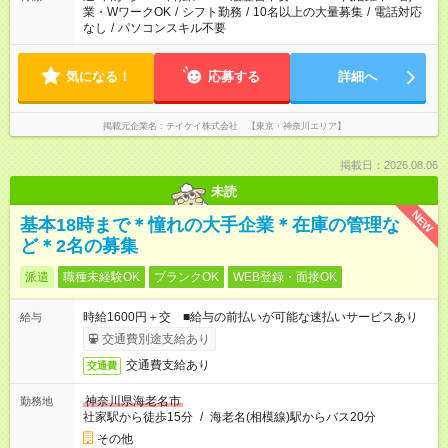
業・WワークOK
/
シフト勤務
/
10名以上の大量募集
/
電話対応
なし
/
パソコンスキル不要
気になる！
応募する
詳細へ
掲載元企業名
テイケイ株式会社 【東京・神奈川エリア】
掲載日：2026.08.06
未読
NEW
基本18時まで＊憧れの大手企業＊在庫の管理な
ど＊2名の募集
派遣
職種未経験OK
ブランクOK
WEB登録・面接OK
時給1600円＋交 ■給与の前払いが可能な速払いサービスあり
給与
交通費別途支給あり
交通費支給あり
交通費
神奈川県海老名市
勤務地
社家駅から徒歩15分
/
海老名(相模線)駅からバス20分
その他