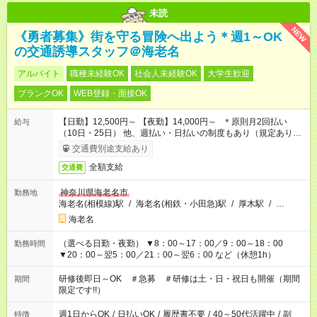
未読
NEW
《勇者募集》街を守る冒険へ出よう＊週1～OK
の交通誘導スタッフ＠海老名
アルバイト
職種未経験OK
社会人未経験OK
大学生歓迎
ブランクOK
WEB登録・面接OK
【日勤】12,500円～ 【夜勤】14,000円～ ＊原則月2回払い
給与
（10日・25日） 他、週払い・日払いの制度もあり（規定あり）
＃日収1万円以上
交通費別途支給あり
全額支給
交通費
神奈川県海老名市
勤務地
海老名(相模線)駅
/
海老名(相鉄・小田急)駅
/
厚木駅
/
…
海老名
（選べる日勤・夜勤） ▼8：00～17：00／9：00～18：00
勤務時間
▼20：00～翌5：00／21：00～翌6：00 など（休憩1h）
研修後即日～OK ＃急募 ＃研修は土・日・祝日も開催（期間
期間
限定です!!）
週1日からOK
/
日払いOK
/
履歴書不要
/
40～50代活躍中
/
副
特徴