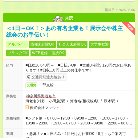
掲載日：2026.08.06
未読
NEW
＜1日～OK！＞あの有名企業も！展示会や株主
総会のお手伝い！
アルバイト
職種未経験OK
社会人未経験OK
大学生歓迎
ブランクOK
WEB登録・面接OK
■日給16,840円～ ■日払いOK ■実働3時間5,120円のお仕事あ
給与
ります！#日収1万円以上のお仕事です！
交通費別途支給あり
一部支給
交通費
神奈川県海老名市
勤務地
海老名(相鉄・小田急)駅
/
海老名(相模線)駅
/
厚木駅
/
…
株式会社マッシュ
■シフト例 ・07:00～19:30 ・09:00～12:00 ・10:00～17:00 ・
勤務時間
18:00～23:00 ・19:00～07:00 ・20:00～09:00 ・22:00～06:00
etc ★最短で3時間で5,120円のお仕事から 15時間で2万円近く稼
げるお仕事も！ ご希望のお時間に合わせてご紹介！ ※シフトは
＜急募！＞■１日のみ・1回だけお仕事OK！8月～もご案内可
期間