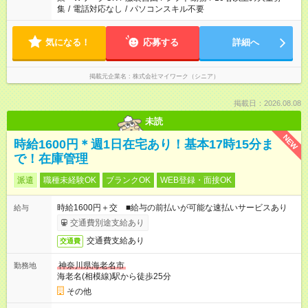
集
/
電話対応なし
/
パソコンスキル不要
気になる！
応募する
詳細へ
掲載元企業名
株式会社マイワーク（シニア）
掲載日：2026.08.08
未読
NEW
時給1600円＊週1日在宅あり！基本17時15分ま
で！在庫管理
派遣
職種未経験OK
ブランクOK
WEB登録・面接OK
時給1600円＋交 ■給与の前払いが可能な速払いサービスあり
給与
交通費別途支給あり
交通費支給あり
交通費
神奈川県海老名市
勤務地
海老名(相模線)駅から徒歩25分
その他