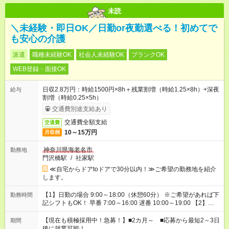
未読
＼未経験・即日OK／日勤or夜勤選べる！初めてで
も安心の介護
派遣
職種未経験OK
社会人未経験OK
ブランクOK
WEB登録・面接OK
日収2.8万円：時給1500円×8h＋残業割増（時給1.25×8h）+深夜
給与
割増（時給0.25×5h）
交通費別途支給あり
交通費全額支給
交通費
10～15万円
月収例
神奈川県海老名市
勤務地
門沢橋駅
/
社家駅
≪自宅からドアtoドアで30分以内！≫ご希望の勤務地を紹介
します。
【1】日勤の場合 9:00～18:00（休憩60分） ※ご希望があれば下
勤務時間
記シフトもOK！ 早番 7:00～16:00 遅番 10:00～19:00 【2】夜
勤の場合 16:30～翌9:30 16:30～翌10:30など ※Wワーク希望の
方へ 今ご覧のお仕事で希望する勤務時間と、もう1つのお仕事の
【現在も積極採用中！急募！】■2カ月～ ■応募から最短2～3日
期間
勤務時間。 合計で週40時間を超える場合は応募できません。
後に就業可能！