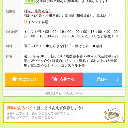
交通費別途支給あり(勤務地により異なります)
交通費
神奈川県海老名市
勤務地
海老名(相鉄・小田急)駅
/
海老名(相模線)駅
/
厚木駅
/
…
イベント会場
▼シフト例 ・08：00～19：00 ・09：00～18：00 ・10：00～
勤務時間
17：00 ・13：00～22：00 ・16：00～21：00 など多数！ ※お
仕事により勤務時間が異なります
即日～OK！ ◆お好きな日1日～働けます ◆急募
期間
週1日からOK
/
日払いOK
/
履歴書不要
/
40～50代活躍中
/
副
特徴
業・WワークOK
/
服装自由
/
シフト勤務
/
10名以上の大量募
集
/
電話対応なし
/
パソコンスキル不要
気になる！
応募する
詳細へ
掲載元企業名
株式会社fosbury
興味のあるバイト
は、とりあえず保存しよう♪
保存した求人は、後からまとめて応募できるよ。
企業からアプローチが届くことも！