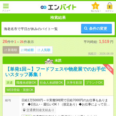
0
メニュー
気になる！
ログイン
検索結果
条件の変更
海老名市で平日が休みのバイト一覧
26
1,519
件中
1
～
26
件表示
平均時給:
円
新着順
時給順
人気順
掲載日：2026.08.09
未読
NEW
【単発1回～】フードフェスや物産展でのお手伝
いスタッフ募集！
派遣
職種未経験OK
社会人未経験OK
大学生歓迎
ブランクOK
WEB登録・面接OK
日給1万5000円～※実働5時間で日給7000円のお仕事もありま
給与
す ◆日払い・週払いOK！（規定あり）◆お仕事によって日給も
異なります
交通費別途支給あり