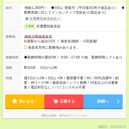
時給1,300円～ ◆日払い受取可（平日毎日OK※規定あり） ◆
給与
勤務実績に応じてインセンティブ支給あり(規定あり)
交通費別途支給あり
交通費別途支給
交通費
神奈川県海老名市
勤務地
社家駅から徒歩15分
/
海老名(相鉄・小田急)駅
海老名市内に勤務地があります。
◆勤務時間の選択OK！ 9:00～17:00 ※他、勤務時間シフトあり
勤務時間
即日OK 、1日からOK
期間
週1日からOK
/
日払いOK
/
履歴書不要
/
40～50代活躍中
/
副
特徴
業・WワークOK
/
服装自由
/
シフト勤務
/
10名以上の大量募
集
/
電話対応なし
/
パソコンスキル不要
気になる！
応募する
詳細へ
掲載元企業名
株式会社ファインドオン
掲載日：2026.08.07