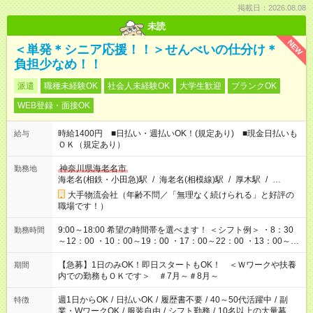
掲載日：2026.08.08
未読
NEW
＜単発＊シニア応援！！＞せんべいの仕分け＊
負担少なめ！！
派遣
職種未経験OK
社会人未経験OK
大学生歓迎
ブランクOK
WEB登録・面接OK
時給1400円 ■日払い・週払いOK！(規定あり) ■現金日払いも
給与
ＯＫ（規定あり）
神奈川県海老名市
勤務地
海老名(相鉄・小田急)駅
/
海老名(相模線)駅
/
厚木駅
/
…
大手物流会社（年齢不問／「無理なく続けられる」と好評の
職場です！）
9:00～18:00 希望の時間帯を選べます！ ＜シフト例＞ ・8：30
勤務時間
～12：00 ・10：00～19：00 ・17：00～22：00 ・13：00～
22：00 ・22：00～翌6：00 など
【急募】1日のみOK！即日スタートもOK！ ＜Ｗワークや扶養
期間
内での勤務もＯＫです＞ ＃7月～＃8月～
週1日からOK
/
日払いOK
/
履歴書不要
/
40～50代活躍中
/
副
特徴
業・WワークOK
/
服装自由
/
シフト勤務
/
10名以上の大量募