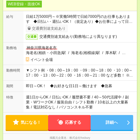
WEB登録・面接OK
日給1万5000円～※実働5時間で日給7000円のお仕事もありま
給与
す ◆日払い・週払いOK！（規定あり）◆お仕事によって日給も
異なります
交通費別途支給あり
交通費別途支給あり(勤務地により異なります)
交通費
神奈川県海老名市
勤務地
海老名(相鉄・小田急)駅
/
海老名(相模線)駅
/
厚木駅
/
…
イベント会場
▼シフト例 ・08：00～19：00 ・09：00～18：00 ・10：00～
勤務時間
17：00 ・13：00～22：00 ・16：00～21：00 など多数！ ※お
仕事により勤務時間が異なります
即日～OK！ ◆お好きな日1日～働けます ◆急募
期間
週1日からOK
/
日払いOK
/
履歴書不要
/
40～50代活躍中
/
副
特徴
業・WワークOK
/
服装自由
/
シフト勤務
/
10名以上の大量募
集
/
電話対応なし
/
パソコンスキル不要
気になる！
応募する
詳細へ
掲載元企業名
株式会社fosbury