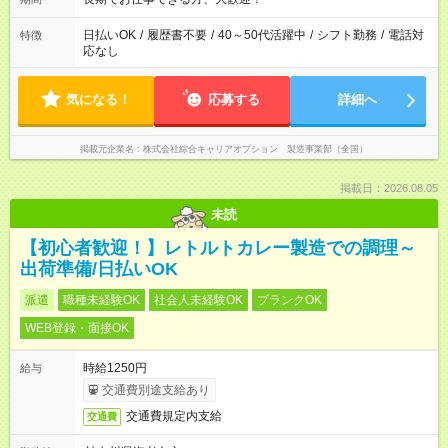
日払いOK
/
履歴書不要
/
40～50代活躍中
/
シフト勤務
/
電話対
特徴
応なし
気になる！
応募する
詳細へ
掲載元企業名
株式会社綜合キャリアオプション 製造事業部（全国）
掲載日：2026.08.05
未読
【初心者歓迎！】レトルトカレー製造での調理～
出荷準備/日払いOK
派遣
職種未経験OK
社会人未経験OK
ブランクOK
WEB登録・面接OK
時給1250円
給与
交通費別途支給あり
交通費規定内支給
交通費