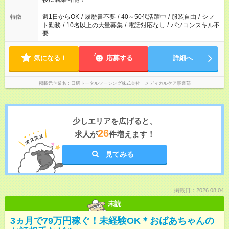
週1日からOK
/
履歴書不要
/
40～50代活躍中
/
服装自由
/
シフ
特徴
ト勤務
/
10名以上の大量募集
/
電話対応なし
/
パソコンスキル不
要
気になる！
応募する
詳細へ
掲載元企業名
日研トータルソーシング株式会社 メディカルケア事業部
少しエリアを広げると、
26
求人が
件増えます！
見てみる
掲載日：2026.08.04
未読
3ヵ月で79万円稼ぐ！未経験OK＊おばあちゃんの