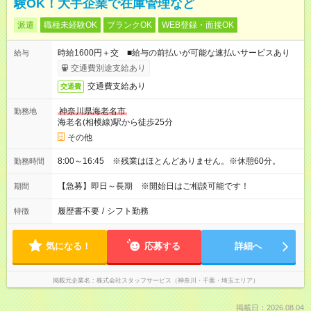
験OK！大手企業で在庫管理など
派遣
職種未経験OK
ブランクOK
WEB登録・面接OK
時給1600円＋交 ■給与の前払いが可能な速払いサービスあり
給与
交通費別途支給あり
交通費支給あり
交通費
神奈川県海老名市
勤務地
海老名(相模線)駅から徒歩25分
その他
8:00～16:45 ※残業はほとんどありません。※休憩60分。
勤務時間
【急募】即日～長期 ※開始日はご相談可能です！
期間
履歴書不要
/
シフト勤務
特徴
気になる！
応募する
詳細へ
掲載元企業名
株式会社スタッフサービス（神奈川・千葉・埼玉エリア）
掲載日：2026.08.04