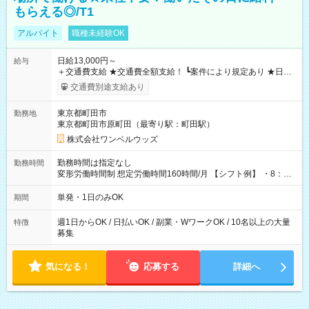
もらえる◎/T1
アルバイト
職種未経験OK
日給13,000円～
給与
＋交通費支給 ★交通費全額支給！ ┗案件により規定あり ★日払
いOK！（規定あり） ┗働いたその日に現金GET♪ お仕事後はコ
交通費別途支給あり
ンビニATMから 日払い分を引き落とせます！ 【試用期間】試
用期間なし
東京都町田市
勤務地
東京都町田市原町田（最寄り駅：町田駅）
株式会社ワンベルウッズ
勤務時間は指定なし
勤務時間
変形労働時間制 想定労働時間160時間/月 【シフト例】 ・8：00
～21：00
単発・1日のみOK
期間
週1日からOK / 日払いOK / 副業・WワークOK / 10名以上の大量
特徴
募集
気になる！
応募する
詳細へ