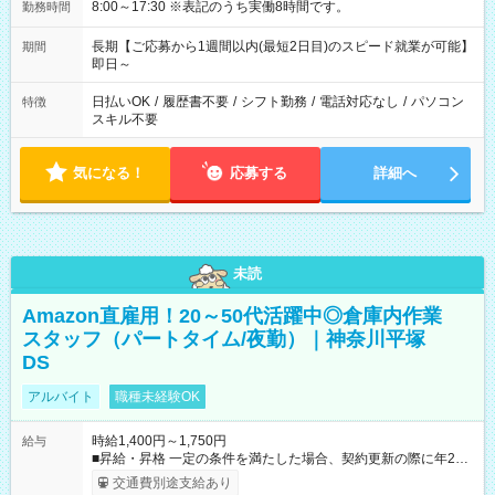
8:00～17:30 ※表記のうち実働8時間です。
勤務時間
長期【ご応募から1週間以内(最短2日目)のスピード就業が可能】
期間
即日～
日払いOK
/
履歴書不要
/
シフト勤務
/
電話対応なし
/
パソコン
特徴
スキル不要
気になる！
応募する
詳細へ
未読
Amazon直雇用！20～50代活躍中◎倉庫内作業
スタッフ（パートタイム/夜勤）｜神奈川平塚
DS
アルバイト
職種未経験OK
時給1,400円～1,750円
給与
■昇給・昇格 一定の条件を満たした場合、契約更新の際に年2回
まで昇給の機会があります。 ■正社員登用制度あり ※月末締/翌
交通費別途支給あり
月25日支払い ※時間外手当、別途支給 ※深夜割増賃金 (22:00～