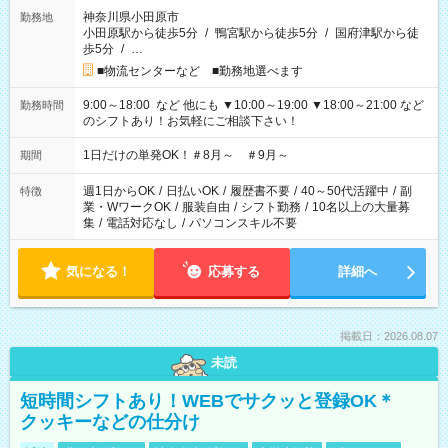
神奈川県小田原市
勤務地
小田原駅から徒歩5分
/
鴨宮駅から徒歩5分
/
国府津駅から徒
歩5分
/
…
■物流センターなど ■勤務地選べます
9:00～18:00 など 他にも ▼10:00～19:00 ▼18:00～21:00 など
勤務時間
のシフトあり！お気軽にご相談下さい！
1日だけの単発OK！＃8月～ ＃9月～
期間
週1日からOK
/
日払いOK
/
履歴書不要
/
40～50代活躍中
/
副
特徴
業・WワークOK
/
服装自由
/
シフト勤務
/
10名以上の大量募
集
/
電話対応なし
/
パソコンスキル不要
気になる！
応募する
詳細へ
掲載日：2026.08.07
未読
短時間シフトあり！WEBでサクッと登録OK＊
クッキーなどの仕分け