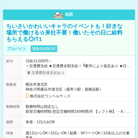
未読
ちいさいかわいいキャラのイベントも！好きな
場所で働ける☆来社不要！働いたその日に給料
もらえる◎/T1
アルバイト
職種未経験OK
日給13,000円～
給与
＋交通費支給 ★交通費全額支給！ ┗案件により規定あり ★日払
いOK！（規定あり） ┗働いたその日に現金GET♪ お仕事後はコ
交通費別途支給あり
ンビニATMから 日払い分を引き落とせます！ 【試用期間】試
用期間なし
横浜市港北区
勤務地
神奈川県横浜市港北区（最寄り駅：新横浜駅）
株式会社ワンベルウッズ
勤務時間は指定なし
勤務時間
変形労働時間制 想定労働時間160時間/月 【シフト例】 ・8：00
～21：00
単発・1日のみOK
期間
週1日からOK / 日払いOK / 副業・WワークOK / 10名以上の大量
特徴