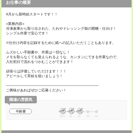
お仕事の概要
4月から新時給スタートです！！
○業務内容○
冷凍倉庫から取り出された、たれやドレッシング箱の開梱・仕分け！
シンプル作業で安心です！
※仕分け内容を記録するために紙への記入いただくこともあります。
ムズかしい手順書や、作業は一切なし！
メモを取らなくても覚えられるような、カンタンにできる作業なので、
入社初日で流れをつかむことができます！
頑張りは評価していただけます！！！
アピールして昇給を狙いましょう！
――――――――――――――――――――――――――
ご興味があればぜひご応募ください！
職場の雰囲気
年齢層
20代
30
40
50
60