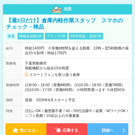
未読
【週2日だけ】倉庫内軽作業スタッフ スマホの
チェック・検品
派遣
職種未経験OK
ブランクOK
WEB登録・面接OK
時給1400円 ※実働8時間を超える勤務、22時～翌5時勤務の場
給与
合25％割増：時給1750円
千葉県船橋市
勤務地
南船橋駅から徒歩10分程度
スマートフォンを取り扱う倉庫
(1)9:00～18:00（実働8時間） (2)10:00～18:00（実働7時間）
勤務時間
(3)10:00～17:00（実働6時間） ※時間帯選べます ※休憩60分
長期 2026年9月スタート予定
期間
日払いOK
/
履歴書不要
/
40～50代活躍中
/
副業・WワークOK
/
特徴
シフト勤務
/
10名以上の大量募集
気になる！
応募する
詳細へ