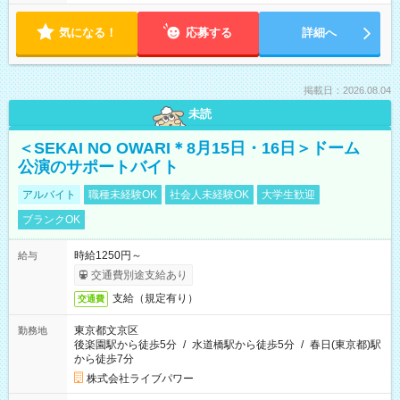
気になる！
応募する
詳細へ
掲載日：2026.08.04
未読
＜SEKAI NO OWARI＊8月15日・16日＞ドーム
公演のサポートバイト
アルバイト
職種未経験OK
社会人未経験OK
大学生歓迎
ブランクOK
時給1250円～
給与
交通費別途支給あり
支給（規定有り）
交通費
東京都文京区
勤務地
後楽園駅から徒歩5分
/
水道橋駅から徒歩5分
/
春日(東京都)駅
から徒歩7分
株式会社ライブパワー