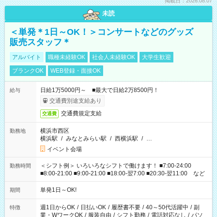
掲載日：2026.08.07
未読
＜単発＊1日～OK！＞コンサートなどのグッズ
販売スタッフ＊
アルバイト
職種未経験OK
社会人未経験OK
大学生歓迎
ブランクOK
WEB登録・面接OK
日給1万5000円～ ■最大で日給2万8500円！
給与
交通費別途支給あり
交通費規定支給
交通費
横浜市西区
勤務地
横浜駅
/
みなとみらい駅
/
西横浜駅
/
…
イベント会場
＜シフト例＞ いろいろなシフトで働けます！ ■7:00-24:00
勤務時間
■8:00-21:00 ■9:00-21:00 ■18:00-翌7:00 ■20:30-翌11:00 など
単発1日～OK!
期間
週1日からOK
/
日払いOK
/
履歴書不要
/
40～50代活躍中
/
副
特徴
業・WワークOK
/
服装自由
/
シフト勤務
/
電話対応なし
/
パソ