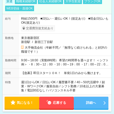
派遣
職種未経験OK
社会人未経験OK
大学生歓迎
ブランクOK
WEB登録・面接OK
時給1500円 ■日払い・週払いOK！(規定あり) ■現金日払いも
給与
OK(規定あり)
交通費別途支給あり
東京都新宿区
勤務地
新宿駅
/
新宿三丁目駅
大手物流会社（年齢不問／「無理なく続けられる」と好評の
職場です！）
9:00～18:00（実動8時間） 希望の時間帯を選べます！ ＜シフト
勤務時間
例＞ ・8：30～12：00 ・10：00～19：00 ・17：00～22：00
・13：00～22：00 ・22：00～翌6：00 など
【急募】即日スタートＯＫ！ 単発1日のみから働けます。
期間
週1日からOK
/
日払いOK
/
履歴書不要
/
40～50代活躍中
/
副
特徴
業・WワークOK
/
服装自由
/
シフト勤務
/
10名以上の大量募
集
/
電話対応なし
/
パソコンスキル不要
気になる！
応募する
詳細へ