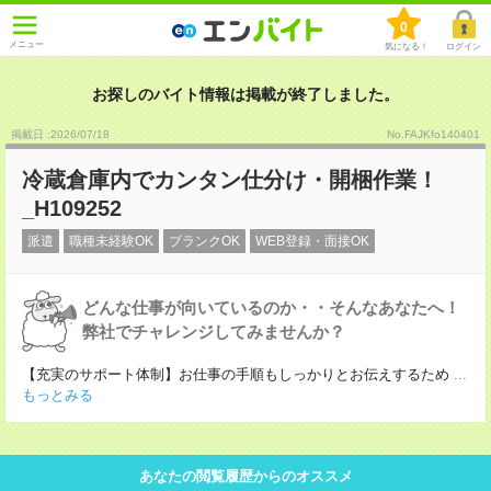
0
メニュー
気になる！
ログイン
お探しのバイト情報は掲載が終了しました。
掲載日 :2026
/
07
/
18
No.FAJKfo140401
冷蔵倉庫内でカンタン仕分け・開梱作業！
_H109252
派遣
職種未経験OK
ブランクOK
WEB登録・面接OK
どんな仕事が向いているのか・・そんなあなたへ！
弊社でチャレンジしてみませんか？
【充実のサポート体制】お仕事の手順もしっかりとお伝えするため
...
もっとみる
あなたの閲覧履歴からのオススメ