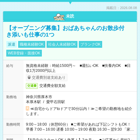
掲載日：2026.08.08
未読
【オープニング募集】おばあちゃんのお散歩付
き添いも仕事の1つ
派遣
職種未経験OK
社会人未経験OK
ブランクOK
WEB登録・面接OK
無資格未経験：時給1500円～ ■週払いOK ■扶養内OK ■日
給与
収1万2000円以上
交通費別途支給あり
交通費全額支給
交通費
神奈川県厚木市
勤務地
本厚木駅
/
愛甲石田駅
≪自宅からドアtoドアで30分以内！≫ご希望の勤務地を紹介
します。
9:00～18:00（休憩60分） ■ご希望があれば下記シフトもOK！
勤務時間
早番 7:00～16:00 遅番 10:00～19:00 夜勤 16:30～翌9:30 「家族
と休みを合わせたい」 「余裕を持って夕飯の準備がしたい」
「できれば残業はしたくない」 など、ご希望を教えてください