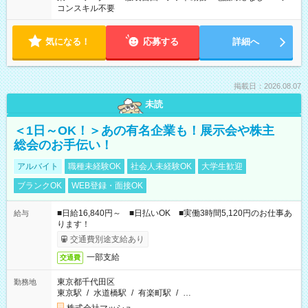
コンスキル不要
気になる！
応募する
詳細へ
掲載日：2026.08.07
未読
＜1日～OK！＞あの有名企業も！展示会や株主
総会のお手伝い！
アルバイト
職種未経験OK
社会人未経験OK
大学生歓迎
ブランクOK
WEB登録・面接OK
■日給16,840円～ ■日払いOK ■実働3時間5,120円のお仕事あ
給与
ります！
交通費別途支給あり
一部支給
交通費
東京都千代田区
勤務地
東京駅
/
水道橋駅
/
有楽町駅
/
…