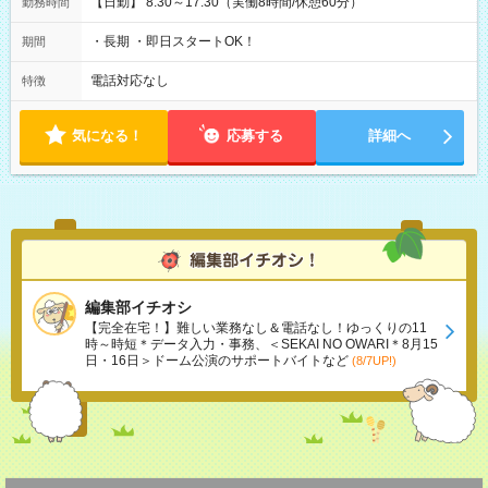
【日勤】 8:30～17:30（実働8時間/休憩60分）
勤務時間
・長期 ・即日スタートOK！
期間
電話対応なし
特徴
気になる！
応募する
詳細へ
編集部イチオシ
【完全在宅！】難しい業務なし＆電話なし！ゆっくりの11
時～時短＊データ入力・事務、＜SEKAI NO OWARI＊8月15
日・16日＞ドーム公演のサポートバイトなど
(8/7UP!)