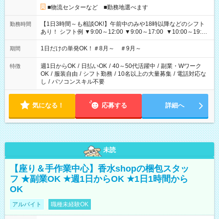
■物流センターなど ■勤務地選べます
【1日3時間～も相談OK!】午前中のみや18時以降などのシフト
勤務時間
あり！ シフト例 ▼9:00～12:00 ▼9:00～17:00 ▼10:00～19:00
▼18:00～21:00
1日だけの単発OK！＃8月～ ＃9月～
期間
週1日からOK
/
日払いOK
/
40～50代活躍中
/
副業・Wワーク
特徴
OK
/
服装自由
/
シフト勤務
/
10名以上の大量募集
/
電話対応な
し
/
パソコンスキル不要
気になる！
応募する
詳細へ
未読
【座り＆手作業中心】香水shopの梱包スタッ
フ ★副業OK ★週1日からOK ★1日1時間から
OK
アルバイト
職種未経験OK