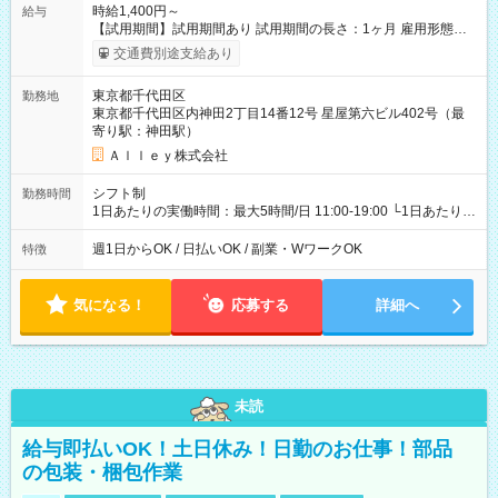
時給1,400円～
給与
【試用期間】試用期間あり 試用期間の長さ：1ヶ月 雇用形態、
給与は本採用時と同じです。
交通費別途支給あり
東京都千代田区
勤務地
東京都千代田区内神田2丁目14番12号 星屋第六ビル402号（最
寄り駅：神田駅）
Ａｌｌｅｙ株式会社
シフト制
勤務時間
1日あたりの実働時間：最大5時間/日 11:00-19:00 └1日あたりの
実働時間：1-5時間 └上記の時間帯内であれば、いつでも勤務可
能！ └平日・土曜日の中で、お好きな曜日でご勤務いただけま
週1日からOK / 日払いOK / 副業・WワークOK
特徴
す！ 【シフト例】 ・11:00～14:00 ・16:30～19:00 ・13:00～
18:00 などのように、自由な働き方が可能なお仕事です！
気になる！
応募する
詳細へ
未読
給与即払いOK！土日休み！日勤のお仕事！部品
の包装・梱包作業