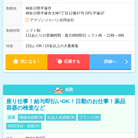
翌5:00までは時給が25%UPします) ☆給与前払い制度有！
神奈川県平塚市
勤務地
☆Amazon直雇用で安定して働けます！ 【試用期間】試用期間
神奈川県平塚市大神7丁目12番47号 DPL平塚1F
あり 試用期間の長さ：1週間 雇用形態、給与は本採用時と同じ
です。
アマゾンジャパン合同会社
シフト制
勤務時間
1日あたりの実働時間：最大8時間/日 シフト例 ・21時～6時
日払いOK / 10名以上の大量募集
特徴
気になる！
応募する
詳細へ
未読
座り仕事！給与即払いOK！日勤のお仕事！薬品
容器の検査など
派遣
職種未経験OK
社会人未経験OK
ブランクOK
WEB登録・面接OK