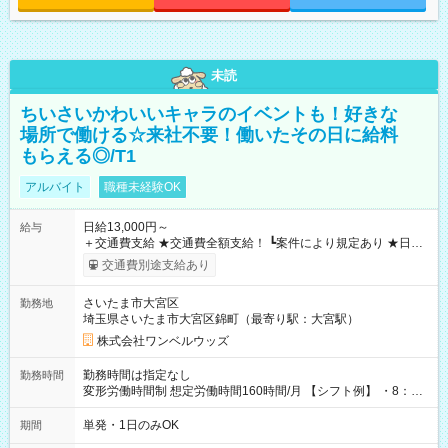
未読
ちいさいかわいいキャラのイベントも！好きな
場所で働ける☆来社不要！働いたその日に給料
もらえる◎/T1
アルバイト
職種未経験OK
日給13,000円～
給与
＋交通費支給 ★交通費全額支給！ ┗案件により規定あり ★日払
いOK！（規定あり） ┗働いたその日に現金GET♪ お仕事後はコ
交通費別途支給あり
ンビニATMから 日払い分を引き落とせます！ 【試用期間】試
用期間なし
さいたま市大宮区
勤務地
埼玉県さいたま市大宮区錦町（最寄り駅：大宮駅）
株式会社ワンベルウッズ
勤務時間は指定なし
勤務時間
変形労働時間制 想定労働時間160時間/月 【シフト例】 ・8：00
～21：00
単発・1日のみOK
期間