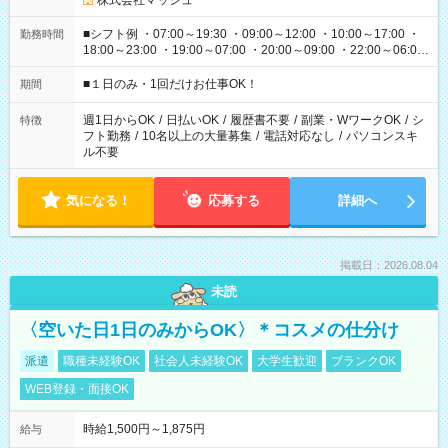
株式会社マッシュ
■シフト例 ・07:00～19:30 ・09:00～12:00 ・10:00～17:00 ・
勤務時間
18:00～23:00 ・19:00～07:00 ・20:00～09:00 ・22:00～06:00
etc ★最短で3時間で5,120円のお仕事から 15時間で2万円近く稼
げるお仕事も！ ご希望のお時間に合わせてご紹介！ ※シフトは
■１日のみ・1回だけお仕事OK！
期間
現場によって異なります。 ※勿論、休憩時間はあるのでご安心
ください！
週1日からOK
/
日払いOK
/
履歴書不要
/
副業・WワークOK
/
シ
特徴
フト勤務
/
10名以上の大量募集
/
電話対応なし
/
パソコンスキ
ル不要
気になる！
応募する
詳細へ
掲載日：2026.08.04
未読
〈空いた日1日のみからOK〉＊コスメの仕分け
派遣
職種未経験OK
社会人未経験OK
大学生歓迎
ブランクOK
WEB登録・面接OK
時給1,500円～1,875円
給与