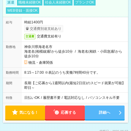
派遣
職種未経験OK
社会人未経験OK
ブランクOK
WEB登録・面接OK
時給1400円
給与
交通費別途支給あり
交通費支給有り
交通費
神奈川県海老名市
勤務地
海老名(相模線)駅から徒歩10分
/
海老名(相鉄・小田急)駅から
徒歩10分
物流・倉庫関係
8:15～17:00 ※表記のうち実働7時間40分です。
勤務時間
長期【ご応募から1週間以内(最短2日目)のスピード就業が可能】
期間
即日～
日払いOK
/
履歴書不要
/
電話対応なし
/
パソコンスキル不要
特徴
気になる！
応募する
詳細へ