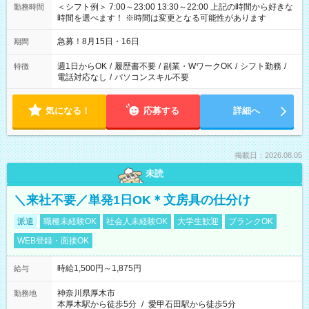
＜シフト例＞ 7:00～23:00 13:30～22:00 上記の時間から好きな
勤務時間
時間を選べます！ ※時間は変更となる可能性があります
急募！8月15日・16日
期間
週1日からOK
/
履歴書不要
/
副業・WワークOK
/
シフト勤務
/
特徴
電話対応なし
/
パソコンスキル不要
気になる！
応募する
詳細へ
掲載日：2026.08.05
未読
＼来社不要／単発1日OK＊文房具の仕分け
派遣
職種未経験OK
社会人未経験OK
大学生歓迎
ブランクOK
WEB登録・面接OK
時給1,500円～1,875円
給与
神奈川県厚木市
勤務地
本厚木駅から徒歩5分
/
愛甲石田駅から徒歩5分