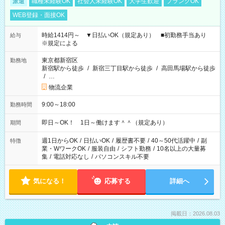
派遣
職種未経験OK
社会人未経験OK
大学生歓迎
ブランクOK
WEB登録・面接OK
時給1414円～ ▼日払いOK（規定あり） ■初勤務手当あり
給与
※規定による
東京都新宿区
勤務地
新宿駅から徒歩
/
新宿三丁目駅から徒歩
/
高田馬場駅から徒歩
/
…
物流企業
9:00～18:00
勤務時間
即日～OK！ 1日～働けます＾＾（規定あり）
期間
週1日からOK
/
日払いOK
/
履歴書不要
/
40～50代活躍中
/
副
特徴
業・WワークOK
/
服装自由
/
シフト勤務
/
10名以上の大量募
集
/
電話対応なし
/
パソコンスキル不要
気になる！
応募する
詳細へ
掲載日：2026.08.03