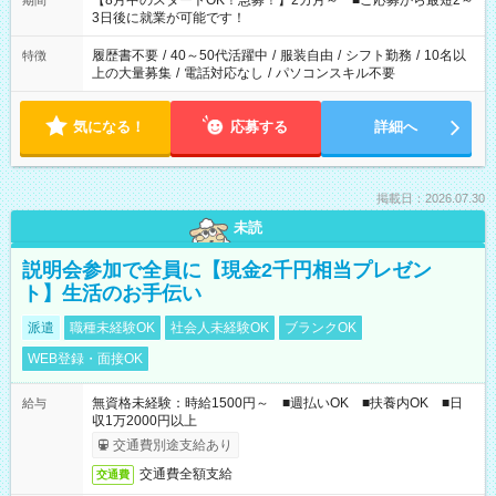
【8月中のスタートOK！急募！】2カ月～ ■ご応募から最短2～
期間
ね。 ※Wワーク希望の方へ 今ご覧のお仕事で希望する勤務時間
3日後に就業が可能です！
と、もう1つのお仕事の勤務時間。 合計で週40時間を超える場
合は応募できません。
履歴書不要
/
40～50代活躍中
/
服装自由
/
シフト勤務
/
10名以
特徴
上の大量募集
/
電話対応なし
/
パソコンスキル不要
気になる！
応募する
詳細へ
掲載日：2026.07.30
未読
説明会参加で全員に【現金2千円相当プレゼン
ト】生活のお手伝い
派遣
職種未経験OK
社会人未経験OK
ブランクOK
WEB登録・面接OK
無資格未経験：時給1500円～ ■週払いOK ■扶養内OK ■日
給与
収1万2000円以上
交通費別途支給あり
交通費全額支給
交通費