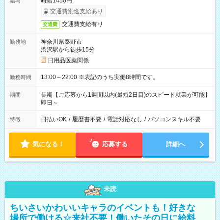
時給1450円
給与
交通費別途支給あり
交通費支給有り
交通費
神奈川県秦野市
勤務地
渋沢駅から徒歩15分
日用品医薬関係
13:00～22:00 ※表記のうち実働8時間です。
勤務時間
長期【ご応募から1週間以内(最短2日目)のスピード就業が可能】
期間
即日～
日払いOK
/
履歴書不要
/
電話対応なし
/
パソコンスキル不要
特徴
気になる！
応募する
詳細へ
未読
ちいさいかわいいキャラのイベントも！好きな
場所で働ける☆来社不要！働いたその日に給料