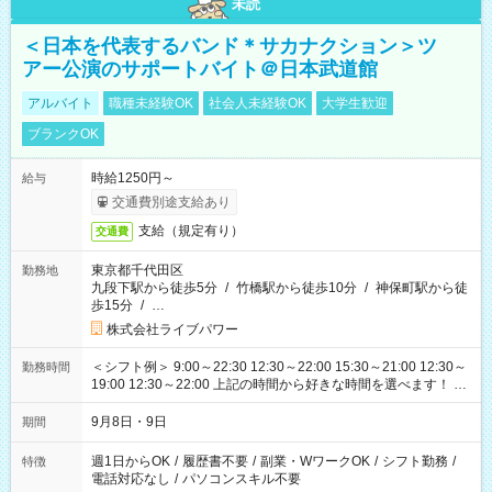
未読
＜日本を代表するバンド＊サカナクション＞ツ
アー公演のサポートバイト＠日本武道館
アルバイト
職種未経験OK
社会人未経験OK
大学生歓迎
ブランクOK
時給1250円～
給与
交通費別途支給あり
支給（規定有り）
交通費
東京都千代田区
勤務地
九段下駅から徒歩5分
/
竹橋駅から徒歩10分
/
神保町駅から徒
歩15分
/
…
株式会社ライブパワー
＜シフト例＞ 9:00～22:30 12:30～22:00 15:30～21:00 12:30～
勤務時間
19:00 12:30～22:00 上記の時間から好きな時間を選べます！ ※
時間は変更となる可能性があります
9月8日・9日
期間
週1日からOK
/
履歴書不要
/
副業・WワークOK
/
シフト勤務
/
特徴
電話対応なし
/
パソコンスキル不要