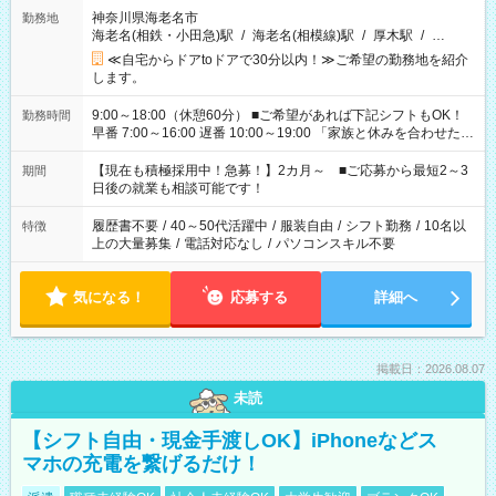
神奈川県海老名市
勤務地
海老名(相鉄・小田急)駅
/
海老名(相模線)駅
/
厚木駅
/
…
≪自宅からドアtoドアで30分以内！≫ご希望の勤務地を紹介
します。
9:00～18:00（休憩60分） ■ご希望があれば下記シフトもOK！
勤務時間
早番 7:00～16:00 遅番 10:00～19:00 「家族と休みを合わせた
い」 「余裕を持って夕飯の準備がしたい」 「できれば残業はし
たくない」 など、ご希望を教えてくださいね。 ※Wワーク希望
【現在も積極採用中！急募！】2カ月～ ■ご応募から最短2～3
期間
の方へ 今ご覧のお仕事で希望する勤務時間と、もう1つのお仕事
日後の就業も相談可能です！
の勤務時間。 合計で週40時間を超える場合は応募できません。
履歴書不要
/
40～50代活躍中
/
服装自由
/
シフト勤務
/
10名以
特徴
上の大量募集
/
電話対応なし
/
パソコンスキル不要
気になる！
応募する
詳細へ
掲載日：2026.08.07
未読
【シフト自由・現金手渡しOK】iPhoneなどス
マホの充電を繋げるだけ！