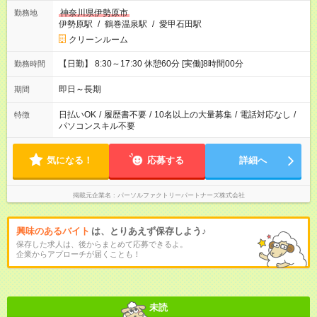
神奈川県伊勢原市
勤務地
伊勢原駅
/
鶴巻温泉駅
/
愛甲石田駅
クリーンルーム
【日勤】 8:30～17:30 休憩60分 [実働]8時間00分
勤務時間
即日～長期
期間
日払いOK
/
履歴書不要
/
10名以上の大量募集
/
電話対応なし
/
特徴
パソコンスキル不要
気になる！
応募する
詳細へ
掲載元企業名
パーソルファクトリーパートナーズ株式会社
興味のあるバイト
は、とりあえず保存しよう♪
保存した求人は、後からまとめて応募できるよ。
企業からアプローチが届くことも！
未読