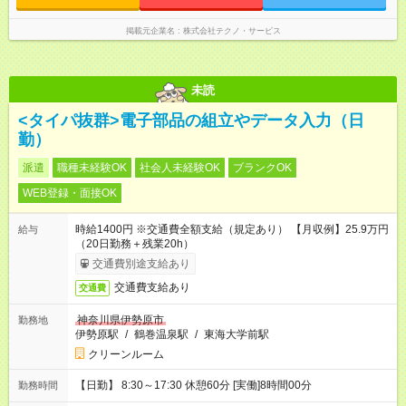
掲載元企業名
株式会社テクノ・サービス
未読
<タイパ抜群>電子部品の組立やデータ入力（日
勤）
派遣
職種未経験OK
社会人未経験OK
ブランクOK
WEB登録・面接OK
時給1400円 ※交通費全額支給（規定あり） 【月収例】25.9万円
給与
（20日勤務＋残業20h）
交通費別途支給あり
交通費支給あり
交通費
神奈川県伊勢原市
勤務地
伊勢原駅
/
鶴巻温泉駅
/
東海大学前駅
クリーンルーム
【日勤】 8:30～17:30 休憩60分 [実働]8時間00分
勤務時間