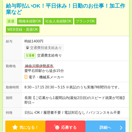
給与即払いOK！平日休み！日勤のお仕事！加工作
業など
派遣
職種未経験OK
社会人未経験OK
ブランクOK
WEB登録・面接OK
時給1400円
給与
交通費別途支給あり
交通費支給有り
交通費
神奈川県伊勢原市
勤務地
愛甲石田駅から徒歩15分
電子・機械系メーカー
8:30～17:15 20:30～5:15 ※表記のうち実働7時間55分です。
勤務時間
長期【ご応募から1週間以内(最短2日目)のスピード就業が可能】
期間
即日～
日払いOK
/
履歴書不要
/
電話対応なし
/
パソコンスキル不要
特徴
気になる！
応募する
詳細へ