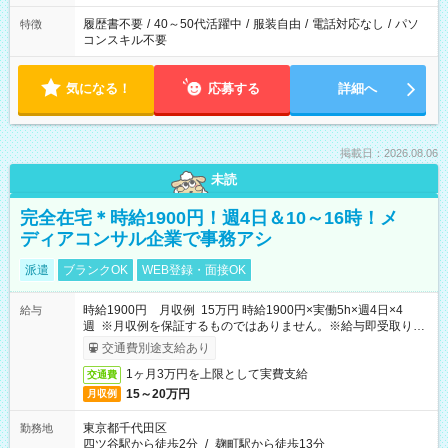
履歴書不要
/
40～50代活躍中
/
服装自由
/
電話対応なし
/
パソ
特徴
コンスキル不要
気になる！
応募する
詳細へ
掲載日：2026.08.06
未読
完全在宅＊時給1900円！週4日＆10～16時！メ
ディアコンサル企業で事務アシ
派遣
ブランクOK
WEB登録・面接OK
時給1900円 月収例 15万円 時給1900円×実働5h×週4日×4
給与
週 ※月収例を保証するものではありません。※給与即受取りサ
ービス利用可（利用条件有）
交通費別途支給あり
1ヶ月3万円を上限として実費支給
交通費
15～20万円
月収例
東京都千代田区
勤務地
四ツ谷駅から徒歩2分
/
麹町駅から徒歩13分