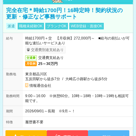
完全在宅＊時給1700円！16時定時！契約状況の
更新・修正など事務サポート
派遣
職種未経験OK
ブランクOK
WEB登録・面接OK
時給1700円＋交 【月収例】272,000円～ ■給与の前払いが可
給与
能な速払いサービスあり
交通費別途支給あり
交通費支給あり
交通費
25～30万円
月収例
東京都品川区
勤務地
五反田駅から徒歩7分
/
大崎広小路駅から徒歩5分
情報通信会社
9:00～16:00 ※休憩60分。10時～18時・10時～19時も相談可
勤務時間
能です。
2026/09/01～長期 ※9月～！
期間
履歴書不要
特徴