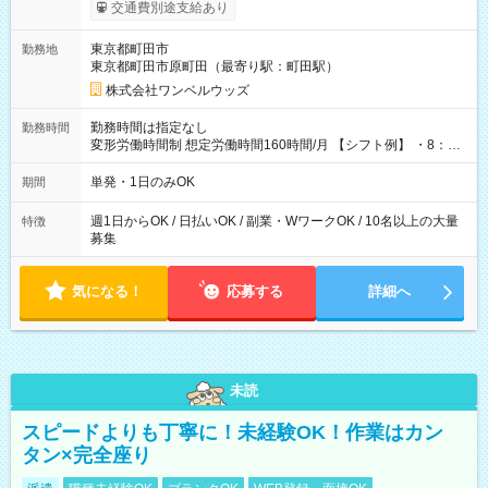
いOK！（規定あり） ┗働いたその日に現金GET♪ お仕事後はコ
交通費別途支給あり
ンビニATMから 日払い分を引き落とせます！ 【試用期間】試
用期間なし
東京都町田市
勤務地
東京都町田市原町田（最寄り駅：町田駅）
株式会社ワンベルウッズ
勤務時間は指定なし
勤務時間
変形労働時間制 想定労働時間160時間/月 【シフト例】 ・8：00
～21：00
単発・1日のみOK
期間
週1日からOK / 日払いOK / 副業・WワークOK / 10名以上の大量
特徴
募集
気になる！
応募する
詳細へ
未読
スピードよりも丁寧に！未経験OK！作業はカン
タン×完全座り