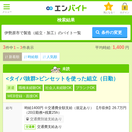
0
メニュー
気になる！
ログイン
検索結果
条件の変更
伊勢原市で製造（組立・加工）のバイト一覧
3
1,400
件中
1
～
3
件表示
平均時給:
円
新着順
時給順
人気順
未読
<タイパ抜群>ピンセットを使った組立（日勤）
派遣
職種未経験OK
社会人未経験OK
ブランクOK
WEB登録・面接OK
時給1400円 ※交通費全額支給（規定あり） 【月収例】26.7万円
給与
（20日勤務+残業25h）
交通費別途支給あり
交通費支給あり
交通費