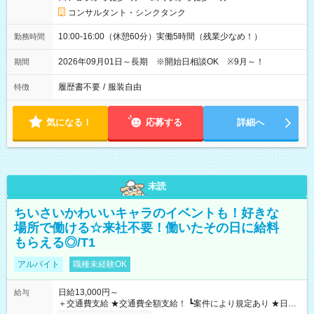
コンサルタント・シンクタンク
10:00-16:00（休憩60分）実働5時間（残業少なめ！）
勤務時間
2026年09月01日～長期 ※開始日相談OK ※9月～！
期間
履歴書不要
/
服装自由
特徴
気になる！
応募する
詳細へ
未読
ちいさいかわいいキャラのイベントも！好きな
場所で働ける☆来社不要！働いたその日に給料
もらえる◎/T1
アルバイト
職種未経験OK
日給13,000円～
給与
＋交通費支給 ★交通費全額支給！ ┗案件により規定あり ★日払