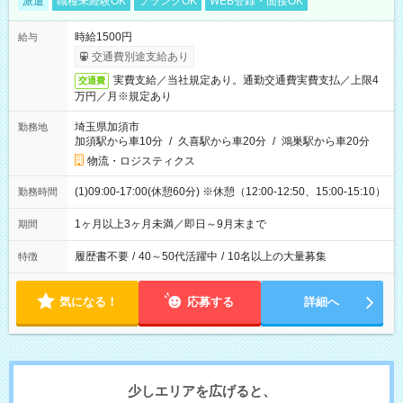
派遣
職種未経験OK
ブランクOK
WEB登録・面接OK
時給1500円
給与
交通費別途支給あり
実費支給／当社規定あり。通勤交通費実費支払／上限4
交通費
万円／月※規定あり
埼玉県加須市
勤務地
加須駅から車10分
/
久喜駅から車20分
/
鴻巣駅から車20分
物流・ロジスティクス
(1)09:00-17:00(休憩60分) ※休憩（12:00-12:50、15:00-15:10）
勤務時間
1ヶ月以上3ヶ月未満／即日～9月末まで
期間
履歴書不要
/
40～50代活躍中
/
10名以上の大量募集
特徴
気になる！
応募する
詳細へ
少しエリアを広げると、