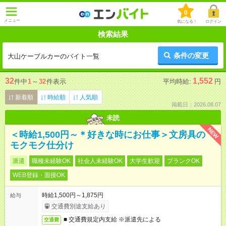
0
メニュー
気になる！
ログイン
検索結果
条件の変更
大山ケーブルカーのバイト一覧
32
1,552
件中
1
～
32
件表示
平均時給:
円
新着順
時給順
人気順
掲載日：2026.08.07
未読
NEW
＜時給1,500円～＊好きな時にお仕事＞文房具の
モクモク仕分け
派遣
職種未経験OK
社会人未経験OK
大学生歓迎
ブランクOK
WEB登録・面接OK
時給1,500円～1,875円
給与
交通費別途支給あり
■ 交通費規定内支給 ※派遣先による
交通費