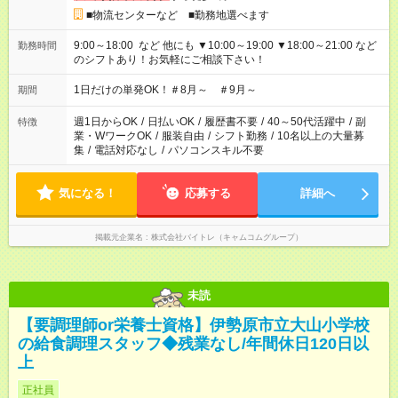
■物流センターなど ■勤務地選べます
9:00～18:00 など 他にも ▼10:00～19:00 ▼18:00～21:00 など
勤務時間
のシフトあり！お気軽にご相談下さい！
1日だけの単発OK！＃8月～ ＃9月～
期間
週1日からOK
/
日払いOK
/
履歴書不要
/
40～50代活躍中
/
副
特徴
業・WワークOK
/
服装自由
/
シフト勤務
/
10名以上の大量募
集
/
電話対応なし
/
パソコンスキル不要
気になる！
応募する
詳細へ
掲載元企業名
株式会社バイトレ（キャムコムグループ）
未読
【要調理師or栄養士資格】伊勢原市立大山小学校
の給食調理スタッフ◆残業なし/年間休日120日以
上
正社員