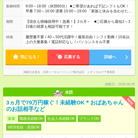
9:00～18:00（休憩60分） ■ご希望があれば下記シフトもOK！
勤務時間
早番 7:00～16:00 遅番 10:00～19:00 「家族と休みを合わせた
い」 「余裕を持って夕飯の準備がしたい」 「できれば残業はし
たくない」 など、ご希望を教えてくださいね。 ※Wワーク希望
【現在も積極採用中！急募！】2カ月～ ■ご応募から最短2～3
期間
の方へ 今ご覧のお仕事で希望する勤務時間と、もう1つのお仕事
日後の就業も相談可能です！
の勤務時間。 合計で週40時間を超える場合は応募できません。
履歴書不要
/
40～50代活躍中
/
服装自由
/
シフト勤務
/
10名以
特徴
上の大量募集
/
電話対応なし
/
パソコンスキル不要
気になる！
応募する
詳細へ
掲載元企業名
日研トータルソーシング株式会社 メディカルケア事業部
掲載日：2026.08.05
未読
NEW
3ヵ月で79万円稼ぐ！未経験OK＊おばあちゃん
のお話相手など
派遣
職種未経験OK
社会人未経験OK
ブランクOK
WEB登録・面接OK