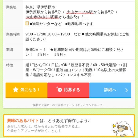
神奈川県伊勢原市
勤務地
伊勢原駅から徒歩5分
/
大山ケーブル駅
から徒歩5分
/
大山寺(神奈川県)駅
から徒歩5分
/
…
■物流センターなど ■勤務地選べます
9:00～17:00 10:00～19:00 など ■ 他の時間帯もお気軽にご相
勤務時間
談ください！
単発1日～！ ★勤務開始日や期間はお気軽にご相談くださ
期間
い！ ＃8月～ ＃9月～
週1日からOK
/
日払いOK
/
履歴書不要
/
40～50代活躍中
/
副
特徴
業・WワークOK
/
服装自由
/
シフト勤務
/
10名以上の大量募
集
/
電話対応なし
/
パソコンスキル不要
気になる！
応募する
詳細へ
掲載元企業名
株式会社バイトレ（キャムコムグループ）
興味のあるバイト
は、とりあえず保存しよう♪
保存した求人は、後からまとめて応募できるよ。
企業からアプローチが届くことも！