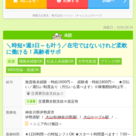
気になる！
応募する
詳細へ
掲載元企業名
株式会社バイトレ（キャムコムグループ）
掲載日：2026.08.04
未読
＼時短×週3日～も叶う／在宅ではないけれど柔軟
に働ける！高齢者サポ
派遣
職種未経験OK
社会人未経験OK
大学生歓迎
ブランクOK
WEB登録・面接OK
無資格未経験：時給1600円～ 経験者：時給1800円～ ★日払
給与
い／週払い制度あり（月払いも選べます）※稼働開始時は手続き
完了次第のお支払いとなります。
交通費別途支給あり
交通費全額支給※規定有
交通費
神奈川県伊勢原市
勤務地
伊勢原駅
/
大山寺(神奈川県)駅
/
大山ケーブル駅
/
…
＜シニア向け施設＞
★1日6時間～の時短シフトOK ★スタート時間選べます！ 7:00～
勤務時間