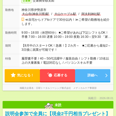
交通費全額支給
交通費
神奈川県伊勢原市
勤務地
大山寺(神奈川県)駅
/
大山ケーブル駅
/
阿夫利神社駅
≪自宅からドアtoドアで30分以内！≫ご希望の勤務地を紹介
します。
9:00～18:00（休憩60分） ■ご希望があれば下記シフトもOK！
勤務時間
早番 7:00～16:00 遅番 10:00～19:00 夜勤 16:30～翌9:30 「家族
と休みを合わせたい」 「余裕を持って夕飯の準備がしたい」
「できれば残業はしたくない」 など、ご希望を教えてください
【8月中のスタートOK！急募！】2カ月～ ■ご応募から最短2～
期間
ね。 ※Wワーク希望の方へ 今ご覧のお仕事で希望する勤務時間
3日後に就業が可能です！
と、もう1つのお仕事の勤務時間。 合計で週40時間を超える場
合は応募できません。
履歴書不要
/
40～50代活躍中
/
服装自由
/
シフト勤務
/
10名以
特徴
上の大量募集
/
電話対応なし
/
パソコンスキル不要
気になる！
応募する
詳細へ
掲載元企業名
日研トータルソーシング株式会社 メディカルケア事業部
掲載日：2026.08.01
未読
説明会参加で全員に【現金2千円相当プレゼント】