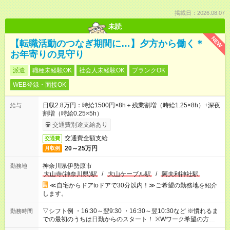
掲載日：2026.08.07
未読
NEW
【転職活動のつなぎ期間に…】夕方から働く＊
お年寄りの見守り
派遣
職種未経験OK
社会人未経験OK
ブランクOK
WEB登録・面接OK
日収2.8万円：時給1500円×8h＋残業割増（時給1.25×8h）+深夜
給与
割増（時給0.25×5h）
交通費別途支給あり
交通費全額支給
交通費
20～25万円
月収例
神奈川県伊勢原市
勤務地
大山寺(神奈川県)駅
/
大山ケーブル駅
/
阿夫利神社駅
≪自宅からドアtoドアで30分以内！≫ご希望の勤務地を紹介
します。
▽シフト例 ・16:30～翌9:30 ・16:30～翌10:30など ※慣れるま
勤務時間
での最初のうちは日勤からのスタート！ ※Wワーク希望の方へ
今ご覧のお仕事で希望する勤務時間と、もう1つのお仕事の勤務