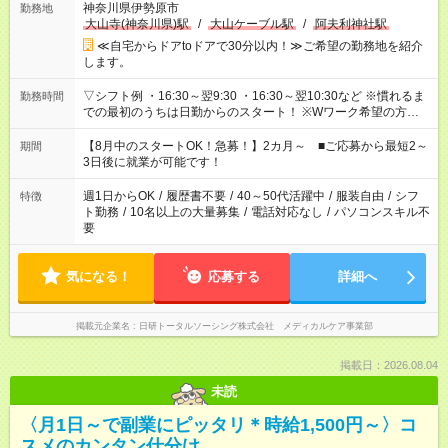
神奈川県伊勢原市
勤務地
大山寺(神奈川県)駅
/
大山ケーブル駅
/
阿夫利神社駅
≪自宅からドアtoドアで30分以内！≫ご希望の勤務地を紹介
します。
▽シフト例 ・16:30～翌9:30 ・16:30～翌10:30など ※慣れるま
勤務時間
での最初のうちは日勤からのスタート！ ※Wワーク希望の方へ
今ご覧のお仕事で希望する勤務時間と、もう1つのお仕事の勤務
時間。 合計で週40時間を超える場合は応募できません。
【8月中のスタートOK！急募！】2カ月～ ■ご応募から最短2～
期間
3日後に就業が可能です！
週1日からOK
/
履歴書不要
/
40～50代活躍中
/
服装自由
/
シフ
特徴
ト勤務
/
10名以上の大量募集
/
電話対応なし
/
パソコンスキル不
要
気になる！
応募する
詳細へ
掲載元企業名
日研トータルソーシング株式会社 メディカルケア事業部
掲載日：2026.08.04
未読
〈月1日～で副業にピッタリ＊時給1,500円～〉コ
スメのカンタン仕分け