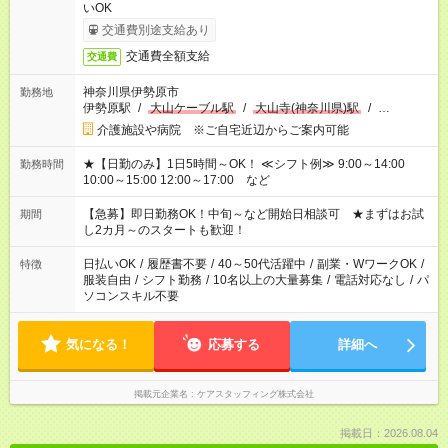
いOK
交通費別途支給あり
交通費全額支給
交通費
神奈川県伊勢原市
勤務地
伊勢原駅
/
大山ケーブル駅
/
大山寺(神奈川県)駅
/
…
介護施設や病院 ※ご自宅近辺からご案内可能
★【日勤のみ】1日5時間～OK！ ≪シフト例≫ 9:00～14:00
勤務時間
10:00～15:00 12:00～17:00 など
【急募】即日勤務OK！中旬～など開始日相談可 ★まずはお試
期間
し2カ月～のスタートも歓迎！
日払いOK
/
履歴書不要
/
40～50代活躍中
/
副業・WワークOK
/
特徴
服装自由
/
シフト勤務
/
10名以上の大量募集
/
電話対応なし
/
パ
ソコンスキル不要
気になる！
応募する
詳細へ
掲載元企業名
ケアスタッフィング株式会社
掲載日：2026.08.04