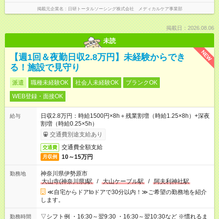
掲載元企業名
日研トータルソーシング株式会社 メディカルケア事業部
掲載日：2026.08.06
未読
NEW
【週1回＆夜勤日収2.8万円】未経験からでき
る！施設で見守り
派遣
職種未経験OK
社会人未経験OK
ブランクOK
WEB登録・面接OK
日収2.8万円：時給1500円×8h＋残業割増（時給1.25×8h）+深夜
給与
割増（時給0.25×5h）
交通費別途支給あり
交通費全額支給
交通費
10～15万円
月収例
神奈川県伊勢原市
勤務地
大山寺(神奈川県)駅
/
大山ケーブル駅
/
阿夫利神社駅
≪自宅からドアtoドアで30分以内！≫ご希望の勤務地を紹介
します。
▽シフト例 ・16:30～翌9:30 ・16:30～翌10:30など ※慣れるま
勤務時間