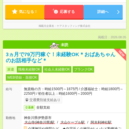
気になる！
応募する
詳細へ
掲載元企業名
ケアスタッフィング株式会社
掲載日：2026.08.05
未読
NEW
3ヵ月で79万円稼ぐ！未経験OK＊おばあちゃん
のお話相手など＊
派遣
職種未経験OK
社会人未経験OK
ブランクOK
WEB登録・面接OK
無資格の方：時給1500円～1875円 / 介護福祉士：時給1800円～
給与
2250円 / 初任者以上：時給1600円～2000円
交通費別途支給あり
全額支給
交通費
神奈川県伊勢原市
勤務地
大山寺(神奈川県)駅
/
大山ケーブル駅
/
阿夫利神社駅
介護施設や病院など ★自宅近くの施設がいいなど勤務地ご