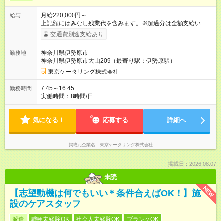
月給220,000円～
給与
上記額にはみなし残業代を含みます。※超過分は全額支給いたし
ます。 みなし残業代 5,000円 以上／月 みなし残業時間 3時間／
交通費別途支給あり
月 ※経験・能力を考慮して決めます。 賞与年２回（会社規定に
基づき支給） 昇給年１回 【試用期間】試用期間あり 試用期間の
神奈川県伊勢原市
勤務地
長さ：3ヶ月 雇用形態、給与は本採用時と同じです。
神奈川県伊勢原市大山209（最寄り駅：伊勢原駅）
東京ケータリング株式会社
7:45～16:45
勤務時間
実働時間：8時間/日
気になる！
応募する
詳細へ
掲載元企業名
東京ケータリング株式会社
掲載日：2026.08.07
未読
NEW
【志望動機は何でもいい＊条件合えばOK！】施
設のケアスタッフ
派遣
職種未経験OK
社会人未経験OK
ブランクOK