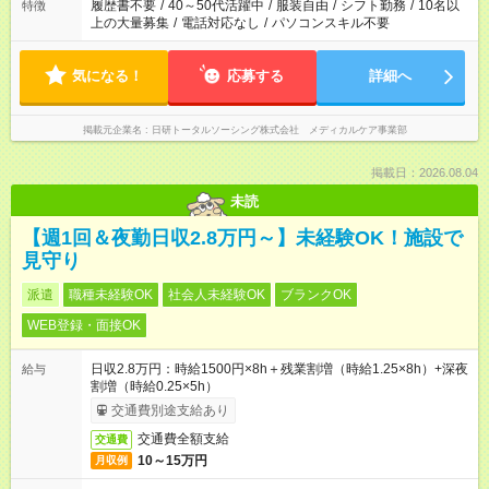
合は応募できません。
履歴書不要
/
40～50代活躍中
/
服装自由
/
シフト勤務
/
10名以
特徴
上の大量募集
/
電話対応なし
/
パソコンスキル不要
気になる！
応募する
詳細へ
掲載元企業名
日研トータルソーシング株式会社 メディカルケア事業部
掲載日：2026.08.04
未読
【週1回＆夜勤日収2.8万円～】未経験OK！施設で
見守り
派遣
職種未経験OK
社会人未経験OK
ブランクOK
WEB登録・面接OK
日収2.8万円：時給1500円×8h＋残業割増（時給1.25×8h）+深夜
給与
割増（時給0.25×5h）
交通費別途支給あり
交通費全額支給
交通費
10～15万円
月収例