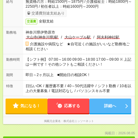
無資格の方：時給1500円～1875円 / 介護福祉士：時給1800円～
給与
2250円 / 初任者以上：時給1600円～2000円
交通費別途支給あり
全額支給
交通費
神奈川県伊勢原市
勤務地
大山寺(神奈川県)駅
/
大山ケーブル駅
/
阿夫利神社駅
介護施設や病院など ★自宅近くの施設がいいなど勤務地ご
相談ください
【シフト例】 07:00～16:00 09:00～18:00 17:00～09:00 ※ 上記
勤務時間
は一例です！その他シフトもご相談ください！
即日～2ヶ月以上 ■開始日の相談OK！
期間
日払いOK
/
履歴書不要
/
40～50代活躍中
/
シフト勤務
/
10名以
特徴
上の大量募集
/
電話対応なし
/
パソコンスキル不要
気になる！
応募する
詳細へ
掲載元企業名
株式会社ニッソーネット
掲載日：2026.08.05