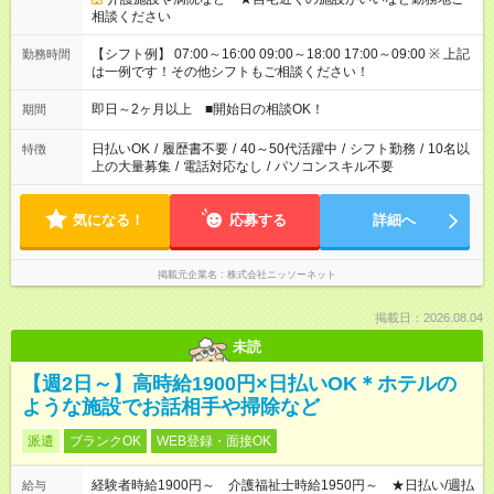
相談ください
【シフト例】 07:00～16:00 09:00～18:00 17:00～09:00 ※ 上記
勤務時間
は一例です！その他シフトもご相談ください！
即日～2ヶ月以上 ■開始日の相談OK！
期間
日払いOK
/
履歴書不要
/
40～50代活躍中
/
シフト勤務
/
10名以
特徴
上の大量募集
/
電話対応なし
/
パソコンスキル不要
気になる！
応募する
詳細へ
掲載元企業名
株式会社ニッソーネット
掲載日：2026.08.04
未読
【週2日～】高時給1900円×日払いOK＊ホテルの
ような施設でお話相手や掃除など
派遣
ブランクOK
WEB登録・面接OK
経験者時給1900円～ 介護福祉士時給1950円～ ★日払い/週払
給与