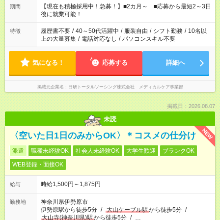
時間。 合計で週40時間を超える場合は応募できません。
【現在も積極採用中！急募！】■2カ月～ ■応募から最短2～3日
期間
後に就業可能！
履歴書不要
/
40～50代活躍中
/
服装自由
/
シフト勤務
/
10名以
特徴
上の大量募集
/
電話対応なし
/
パソコンスキル不要
気になる！
応募する
詳細へ
掲載元企業名
日研トータルソーシング株式会社 メディカルケア事業部
掲載日：2026.08.07
未読
NEW
〈空いた日1日のみからOK〉＊コスメの仕分け
派遣
職種未経験OK
社会人未経験OK
大学生歓迎
ブランクOK
WEB登録・面接OK
時給1,500円～1,875円
給与
神奈川県伊勢原市
勤務地
伊勢原駅から徒歩5分
/
大山ケーブル駅
から徒歩5分
/
大山寺(神奈川県)駅
から徒歩5分
/
…