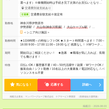
選べます）※稼働開始時は手続き完了次第のお支払いとなりま
す。
交通費別途支給あり
交通費全額支給※規定有
交通費
神奈川県伊勢原市
勤務地
伊勢原駅
/
大山寺(神奈川県)駅
/
大山ケーブル駅
/
…
＜シニア向け施設＞
★1日6時間～の時短シフトOK ★スタート時間選べます！ 7:00～
勤務時間
16:00 9:00～17:00 11:00～19:00 など 残業なし！ ※Wワークの
場合、他のお仕事と合わせ週40時間超の就業はご案内できませ
ん ※法令に基づき、週20時間以上勤務は社会保険への加入対象
開始日はご相談ください！ ★急募 ★職場が気に入れば、長期
期間
となります ※労働者派遣法（日雇い派遣の原則禁止）により、
でも働けます！
短時間・短期間の就業はご案内が難しい場合があります
日払いOK
/
履歴書不要
/
40～50代活躍中
/
副業・WワークOK
/
特徴
服装自由
/
シフト勤務
/
10名以上の大量募集
/
電話対応なし
/
パ
ソコンスキル不要
気になる！
応募する
詳細へ
掲載元企業名
マンパワーグループ株式会社 ケアサービス事業部 （医療福祉介護関連）
掲載日：2026.08.03