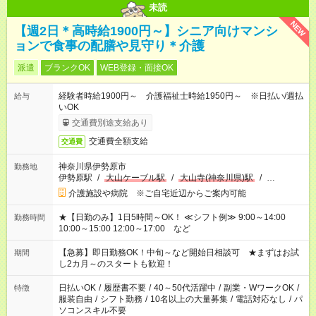
未読
NEW
【週2日＊高時給1900円～】シニア向けマンシ
ョンで食事の配膳や見守り＊介護
派遣
ブランクOK
WEB登録・面接OK
経験者時給1900円～ 介護福祉士時給1950円～ ※日払い/週払
給与
いOK
交通費別途支給あり
交通費全額支給
交通費
神奈川県伊勢原市
勤務地
伊勢原駅
/
大山ケーブル駅
/
大山寺(神奈川県)駅
/
…
介護施設や病院 ※ご自宅近辺からご案内可能
★【日勤のみ】1日5時間～OK！ ≪シフト例≫ 9:00～14:00
勤務時間
10:00～15:00 12:00～17:00 など
【急募】即日勤務OK！中旬～など開始日相談可 ★まずはお試
期間
し2カ月～のスタートも歓迎！
日払いOK
/
履歴書不要
/
40～50代活躍中
/
副業・WワークOK
/
特徴
服装自由
/
シフト勤務
/
10名以上の大量募集
/
電話対応なし
/
パ
ソコンスキル不要