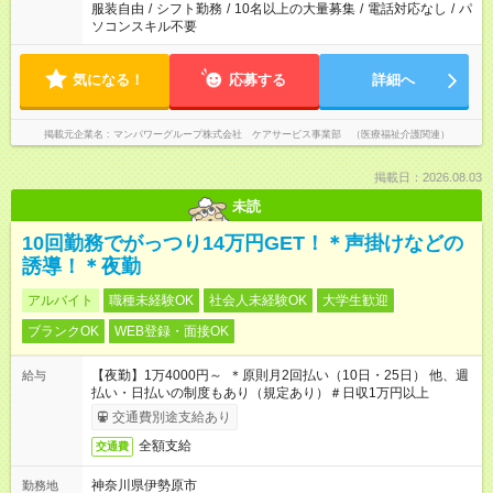
服装自由
/
シフト勤務
/
10名以上の大量募集
/
電話対応なし
/
パ
ソコンスキル不要
気になる！
応募する
詳細へ
掲載元企業名
マンパワーグループ株式会社 ケアサービス事業部 （医療福祉介護関連）
掲載日：2026.08.03
未読
10回勤務でがっつり14万円GET！＊声掛けなどの
誘導！＊夜勤
アルバイト
職種未経験OK
社会人未経験OK
大学生歓迎
ブランクOK
WEB登録・面接OK
【夜勤】1万4000円～ ＊原則月2回払い（10日・25日） 他、週
給与
払い・日払いの制度もあり（規定あり）＃日収1万円以上
交通費別途支給あり
全額支給
交通費
神奈川県伊勢原市
勤務地