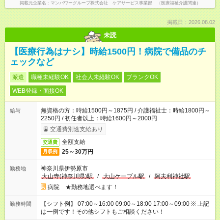
掲載元企業名
マンパワーグループ株式会社 ケアサービス事業部 （医療福祉介護関連）
掲載日：2026.08.02
未読
【医療行為はナシ】時給1500円！病院で備品のチ
ェックなど
派遣
職種未経験OK
社会人未経験OK
ブランクOK
WEB登録・面接OK
無資格の方：時給1500円～1875円 / 介護福祉士：時給1800円～
給与
2250円 / 初任者以上：時給1600円～2000円
交通費別途支給あり
全額支給
交通費
25～30万円
月収例
神奈川県伊勢原市
勤務地
大山寺(神奈川県)駅
/
大山ケーブル駅
/
阿夫利神社駅
病院 ★勤務地選べます！
【シフト例】 07:00～16:00 09:00～18:00 17:00～09:00 ※ 上記
勤務時間
は一例です！その他シフトもご相談ください！