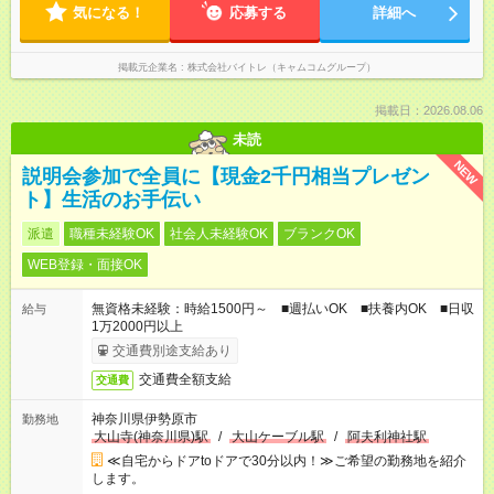
気になる！
応募する
詳細へ
掲載元企業名
株式会社バイトレ（キャムコムグループ）
掲載日：2026.08.06
未読
NEW
説明会参加で全員に【現金2千円相当プレゼン
ト】生活のお手伝い
派遣
職種未経験OK
社会人未経験OK
ブランクOK
WEB登録・面接OK
無資格未経験：時給1500円～ ■週払いOK ■扶養内OK ■日収
給与
1万2000円以上
交通費別途支給あり
交通費全額支給
交通費
神奈川県伊勢原市
勤務地
大山寺(神奈川県)駅
/
大山ケーブル駅
/
阿夫利神社駅
≪自宅からドアtoドアで30分以内！≫ご希望の勤務地を紹介
します。