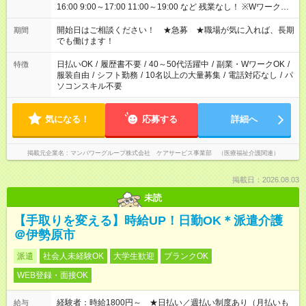
16:00 9:00～17:00 11:00～19:00 など 残業なし！ ※Wワークの
場合、他のお仕事と合わせ週40時間超の就業はご案内できませ
ん ※法令に基づき、週20時間以上勤務は社会保険への加入対象
開始日はご相談ください！ ★急募 ★職場が気に入れば、長期
期間
となります ※労働者派遣法（日雇い派遣の原則禁止）により、
でも働けます！
短時間・短期間の就業はご案内が難しい場合があります
日払いOK
/
履歴書不要
/
40～50代活躍中
/
副業・WワークOK
/
特徴
服装自由
/
シフト勤務
/
10名以上の大量募集
/
電話対応なし
/
パ
ソコンスキル不要
気になる！
応募する
詳細へ
掲載元企業名
マンパワーグループ株式会社 ケアサービス事業部 （医療福祉介護関連）
掲載日：2026.08.03
未読
【手取りを変える】時給UP！日勤OK＊派遣介護
＠伊勢原市
派遣
社会人未経験OK
大学生歓迎
ブランクOK
WEB登録・面接OK
経験者：時給1800円～ ★日払い／週払い制度あり（月払いも
給与