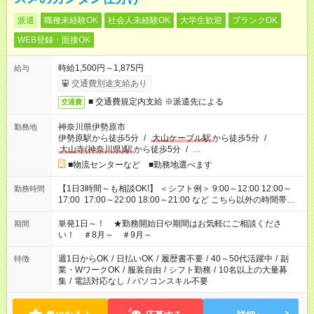
派遣
職種未経験OK
社会人未経験OK
大学生歓迎
ブランクOK
WEB登録・面接OK
時給1,500円～1,875円
給与
交通費別途支給あり
■ 交通費規定内支給 ※派遣先による
交通費
神奈川県伊勢原市
勤務地
伊勢原駅から徒歩5分
/
大山ケーブル駅
から徒歩5分
/
大山寺(神奈川県)駅
から徒歩5分
/
…
■物流センターなど ■勤務地選べます
【1日3時間～も相談OK!】 ＜シフト例＞ 9:00～12:00 12:00～
勤務時間
17:00 17:00～22:00 18:00～21:00 など こちら以外の時間帯も
お気軽にご相談ください！
単発1日～！ ★勤務開始日や期間はお気軽にご相談くださ
期間
い！ ＃8月～ ＃9月～
週1日からOK
/
日払いOK
/
履歴書不要
/
40～50代活躍中
/
副
特徴
業・WワークOK
/
服装自由
/
シフト勤務
/
10名以上の大量募
集
/
電話対応なし
/
パソコンスキル不要