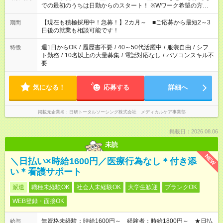
での最初のうちは日勤からのスタート！ ※Wワーク希望の方へ
今ご覧のお仕事で希望する勤務時間と、もう1つのお仕事の勤務
時間。 合計で週40時間を超える場合は応募できません。
【現在も積極採用中！急募！】2カ月～ ■ご応募から最短2～3
期間
日後の就業も相談可能です！
週1日からOK
/
履歴書不要
/
40～50代活躍中
/
服装自由
/
シフ
特徴
ト勤務
/
10名以上の大量募集
/
電話対応なし
/
パソコンスキル不
要
気になる！
応募する
詳細へ
掲載元企業名
日研トータルソーシング株式会社 メディカルケア事業部
掲載日：2026.08.06
未読
NEW
＼日払い×時給1600円／医療行為なし＊付き添
い＊看護サポート
派遣
職種未経験OK
社会人未経験OK
大学生歓迎
ブランクOK
WEB登録・面接OK
無資格未経験：時給1600円～ 経験者：時給1800円～ ★日払
給与