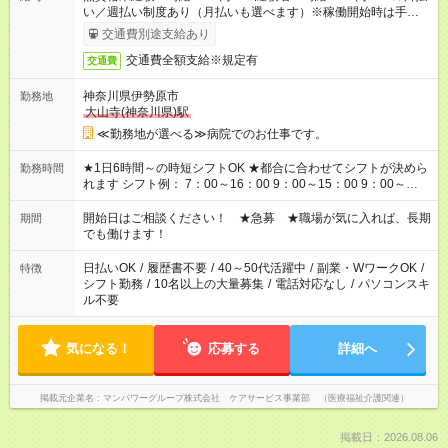
い／週払い制度あり（月払いも選べます）※稼働開始時は手続き
完了次第のお支払いとなります。
交通費別途支給あり
交通費全額支給※規定有
交通費
神奈川県伊勢原市
勤務地
大山寺(神奈川県)駅
≪勤務地が選べる≫病院でのお仕事です。
★1日6時間～の時短シフトOK ★都合に合わせてシフトが決めら
勤務時間
れます シフト例： 7：00～16：00 9：00～15：00 9：00～
18：00 11：00～20：00 など ※Wワークの場合、他のお仕事と
合わせ週40時間超の就業はご案内できません ※法令に基づき、
開始日はご相談ください！ ★急募 ★職場が気に入れば、長期
期間
週20時間以上勤務は社会保険への加入対象となります ※労働者
でも働けます！
派遣法（日雇い派遣の原則禁止）により、短時間・短期間の就
業はご案内が難しい場合があります
日払いOK
/
履歴書不要
/
40～50代活躍中
/
副業・WワークOK
/
特徴
シフト勤務
/
10名以上の大量募集
/
電話対応なし
/
パソコンスキ
ル不要
気になる！
応募する
詳細へ
掲載元企業名
マンパワーグループ株式会社 ケアサービス事業部 （医療福祉介護関連）
掲載日：2026.08.06