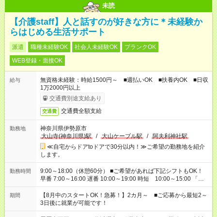
未読
【介護staff】人と話すのが好きな方に＊未経験か
らはじめる生活サポート
派遣
職種未経験OK
社会人未経験OK
ブランクOK
WEB登録・面接OK
無資格未経験：時給1500円～ ■週払いOK ■扶養内OK ■日収
給与
1万2000円以上
交通費別途支給あり
交通費全額支給
交通費
神奈川県伊勢原市
勤務地
大山寺(神奈川県)駅
/
大山ケーブル駅
/
阿夫利神社駅
≪自宅からドアtoドアで30分以内！≫ご希望の勤務地を紹介
します。
9:00～18:00（休憩60分） ■ご希望があれば下記シフトもOK！
勤務時間
早番 7:00～16:00 遅番 10:00～19:00 時短 10:00～15:00 「家
族と休みを合わせたい」 「余裕を持って夕飯の準備がしたい」
「できれば残業はしたくない」 など、ご希望を教えてください
【8月中のスタートOK！急募！】2カ月～ ■ご応募から最短2～
期間
ね。 ※Wワーク希望の方へ 今ご覧のお仕事で希望する勤務時間
3日後に就業が可能です！
と、もう1つのお仕事の勤務時間。 合計で週40時間を超える場