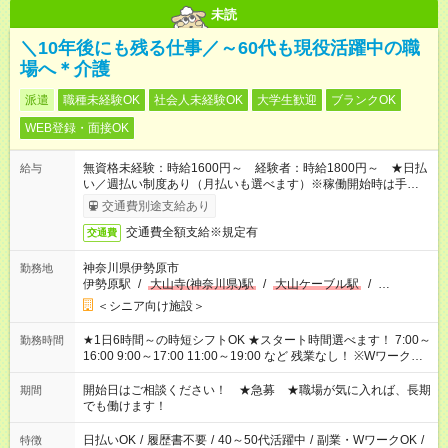
未読
＼10年後にも残る仕事／～60代も現役活躍中の職
場へ＊介護
派遣
職種未経験OK
社会人未経験OK
大学生歓迎
ブランクOK
WEB登録・面接OK
無資格未経験：時給1600円～ 経験者：時給1800円～ ★日払
給与
い／週払い制度あり（月払いも選べます）※稼働開始時は手続き
完了次第のお支払いとなります。
交通費別途支給あり
交通費全額支給※規定有
交通費
神奈川県伊勢原市
勤務地
伊勢原駅
/
大山寺(神奈川県)駅
/
大山ケーブル駅
/
…
＜シニア向け施設＞
★1日6時間～の時短シフトOK ★スタート時間選べます！ 7:00～
勤務時間
16:00 9:00～17:00 11:00～19:00 など 残業なし！ ※Wワークの
場合、他のお仕事と合わせ週40時間超の就業はご案内できませ
ん ※法令に基づき、週20時間以上勤務は社会保険への加入対象
開始日はご相談ください！ ★急募 ★職場が気に入れば、長期
期間
となります ※労働者派遣法（日雇い派遣の原則禁止）により、
でも働けます！
短時間・短期間の就業はご案内が難しい場合があります
日払いOK
/
履歴書不要
/
40～50代活躍中
/
副業・WワークOK
/
特徴