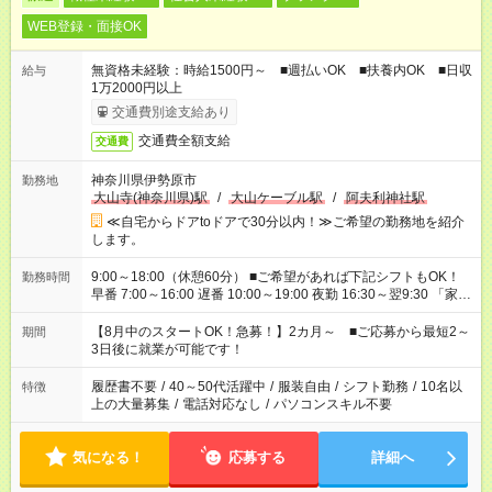
WEB登録・面接OK
無資格未経験：時給1500円～ ■週払いOK ■扶養内OK ■日収
給与
1万2000円以上
交通費別途支給あり
交通費全額支給
交通費
神奈川県伊勢原市
勤務地
大山寺(神奈川県)駅
/
大山ケーブル駅
/
阿夫利神社駅
≪自宅からドアtoドアで30分以内！≫ご希望の勤務地を紹介
します。
9:00～18:00（休憩60分） ■ご希望があれば下記シフトもOK！
勤務時間
早番 7:00～16:00 遅番 10:00～19:00 夜勤 16:30～翌9:30 「家族
と休みを合わせたい」 「余裕を持って夕飯の準備がしたい」
「できれば残業はしたくない」 など、ご希望を教えてください
【8月中のスタートOK！急募！】2カ月～ ■ご応募から最短2～
期間
ね。 ※Wワーク希望の方へ 今ご覧のお仕事で希望する勤務時間
3日後に就業が可能です！
と、もう1つのお仕事の勤務時間。 合計で週40時間を超える場
合は応募できません。
履歴書不要
/
40～50代活躍中
/
服装自由
/
シフト勤務
/
10名以
特徴
上の大量募集
/
電話対応なし
/
パソコンスキル不要
気になる！
応募する
詳細へ