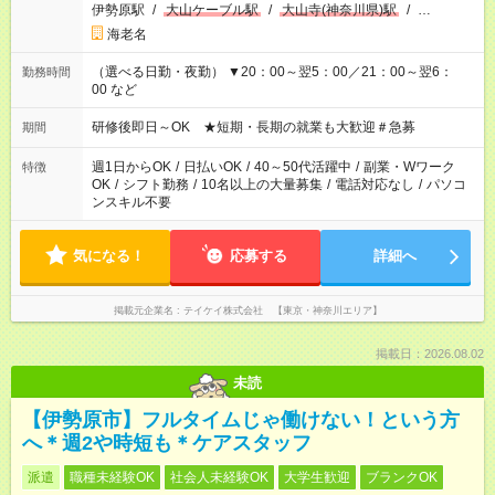
伊勢原駅
/
大山ケーブル駅
/
大山寺(神奈川県)駅
/
…
海老名
（選べる日勤・夜勤） ▼20：00～翌5：00／21：00～翌6：
勤務時間
00 など
研修後即日～OK ★短期・長期の就業も大歓迎＃急募
期間
週1日からOK
/
日払いOK
/
40～50代活躍中
/
副業・Wワーク
特徴
OK
/
シフト勤務
/
10名以上の大量募集
/
電話対応なし
/
パソコ
ンスキル不要
気になる！
応募する
詳細へ
掲載元企業名
テイケイ株式会社 【東京・神奈川エリア】
掲載日：2026.08.02
未読
【伊勢原市】フルタイムじゃ働けない！という方
へ＊週2や時短も＊ケアスタッフ
派遣
職種未経験OK
社会人未経験OK
大学生歓迎
ブランクOK