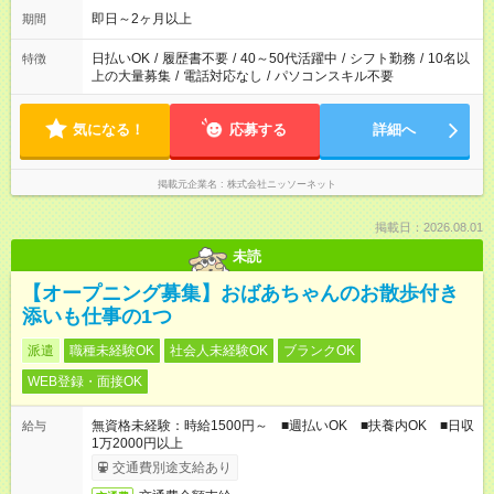
即日～2ヶ月以上
期間
日払いOK
/
履歴書不要
/
40～50代活躍中
/
シフト勤務
/
10名以
特徴
上の大量募集
/
電話対応なし
/
パソコンスキル不要
気になる！
応募する
詳細へ
掲載元企業名
株式会社ニッソーネット
掲載日：2026.08.01
未読
【オープニング募集】おばあちゃんのお散歩付き
添いも仕事の1つ
派遣
職種未経験OK
社会人未経験OK
ブランクOK
WEB登録・面接OK
無資格未経験：時給1500円～ ■週払いOK ■扶養内OK ■日収
給与
1万2000円以上
交通費別途支給あり