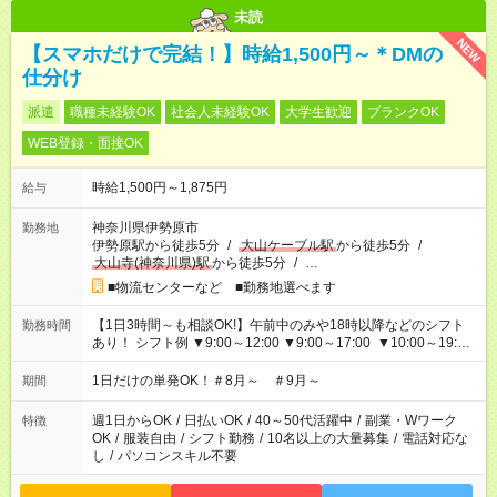
未読
NEW
【スマホだけで完結！】時給1,500円～＊DMの
仕分け
派遣
職種未経験OK
社会人未経験OK
大学生歓迎
ブランクOK
WEB登録・面接OK
時給1,500円～1,875円
給与
神奈川県伊勢原市
勤務地
伊勢原駅から徒歩5分
/
大山ケーブル駅
から徒歩5分
/
大山寺(神奈川県)駅
から徒歩5分
/
…
■物流センターなど ■勤務地選べます
【1日3時間～も相談OK!】午前中のみや18時以降などのシフト
勤務時間
あり！ シフト例 ▼9:00～12:00 ▼9:00～17:00 ▼10:00～19:00
▼18:00～21:00
1日だけの単発OK！＃8月～ ＃9月～
期間
週1日からOK
/
日払いOK
/
40～50代活躍中
/
副業・Wワーク
特徴
OK
/
服装自由
/
シフト勤務
/
10名以上の大量募集
/
電話対応な
し
/
パソコンスキル不要