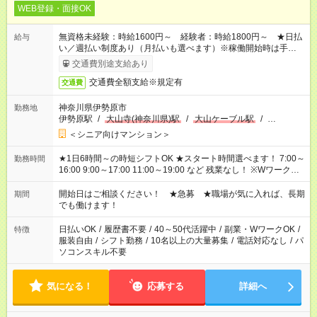
WEB登録・面接OK
無資格未経験：時給1600円～ 経験者：時給1800円～ ★日払
給与
い／週払い制度あり（月払いも選べます）※稼働開始時は手続き
完了次第のお支払いとなります。
交通費別途支給あり
交通費全額支給※規定有
交通費
神奈川県伊勢原市
勤務地
伊勢原駅
/
大山寺(神奈川県)駅
/
大山ケーブル駅
/
…
＜シニア向けマンション＞
★1日6時間～の時短シフトOK ★スタート時間選べます！ 7:00～
勤務時間
16:00 9:00～17:00 11:00～19:00 など 残業なし！ ※Wワークの
場合、他のお仕事と合わせ週40時間超の就業はご案内できませ
ん ※法令に基づき、週20時間以上勤務は社会保険への加入対象
開始日はご相談ください！ ★急募 ★職場が気に入れば、長期
期間
となります ※労働者派遣法（日雇い派遣の原則禁止）により、
でも働けます！
短時間・短期間の就業はご案内が難しい場合があります
日払いOK
/
履歴書不要
/
40～50代活躍中
/
副業・WワークOK
/
特徴
服装自由
/
シフト勤務
/
10名以上の大量募集
/
電話対応なし
/
パ
ソコンスキル不要
気になる！
応募する
詳細へ