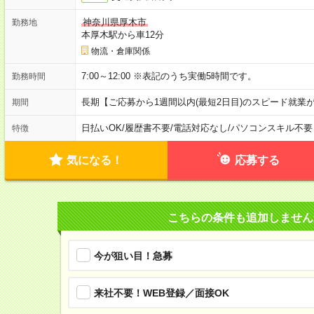
神奈川県厚木市
勤務地
本厚木駅から車12分
物流・倉庫関係
7:00～12:00 ※表記のうち実働5時間です。
勤務時間
長期【ご応募から1週間以内(最短2日目)のスピード就業
期間
日払いOK
/
履歴書不要
/
電話対応なし
/
パソコンスキル不要
特徴
気になる！
応募する
こちらの条件も追加しません
今が狙い目！急募
来社不要！WEB登録／面接OK