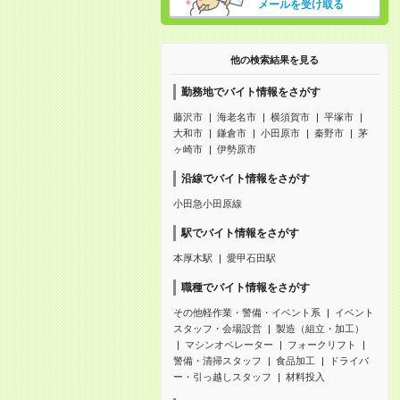
メールを受け取る
他の検索結果を見る
勤務地でバイト情報をさがす
藤沢市
海老名市
横須賀市
平塚市
大和市
鎌倉市
小田原市
秦野市
茅
ヶ崎市
伊勢原市
沿線でバイト情報をさがす
小田急小田原線
駅でバイト情報をさがす
本厚木駅
愛甲石田駅
職種でバイト情報をさがす
その他軽作業・警備・イベント系
イベント
スタッフ・会場設営
製造（組立・加工）
マシンオペレーター
フォークリフト
警備・清掃スタッフ
食品加工
ドライバ
ー・引っ越しスタッフ
材料投入