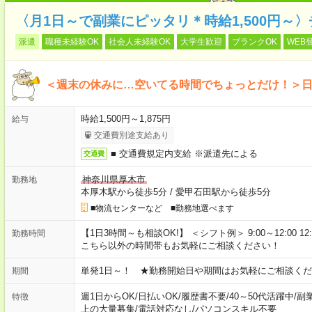
〈月1日～で副業にピッタリ＊時給1,500円～
派遣
職種未経験OK
社会人未経験OK
大学生歓迎
ブランクOK
WEB
＜週末の休みに…空いてる時間でちょっとだけ！＞
時給1,500円～1,875円
給与
交通費別途支給あり
■ 交通費規定内支給 ※派遣先による
交通費
神奈川県厚木市
勤務地
本厚木駅から徒歩5分
/
愛甲石田駅から徒歩5分
■物流センターなど ■勤務地選べます
【1日3時間～も相談OK!】 ＜シフト例＞ 9:00～12:00 12:00～1
勤務時間
こちら以外の時間帯もお気軽にご相談ください！
単発1日～！ ★勤務開始日や期間はお気軽にご相談くだ
期間
週1日からOK
/
日払いOK
/
履歴書不要
/
40～50代活躍中
/
副
特徴
上の大量募集
/
電話対応なし
/
パソコンスキル不要