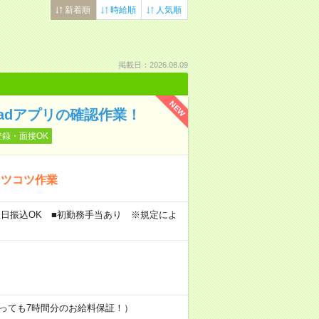
新着順
時給順
人気順
掲載日：2026.08.09
NEW
adアプリの確認作業！
登録・面接OK
コツコツ作業
翌日振込OK ■初勤務手当あり ※規定によ
終わっても7時間分のお給料保証！）