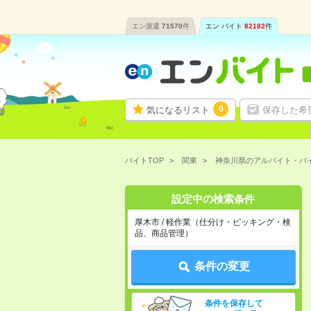
エン派遣
71570
件
エン バイト
82182
件
0
気になるリスト
保存した希
バイトTOP
関東
神奈川県のアルバイト・バ
設定中の検索条件
厚木市 / 軽作業（仕分け・ピッキング・検
品、商品管理）
条件の変更
条件を保存して