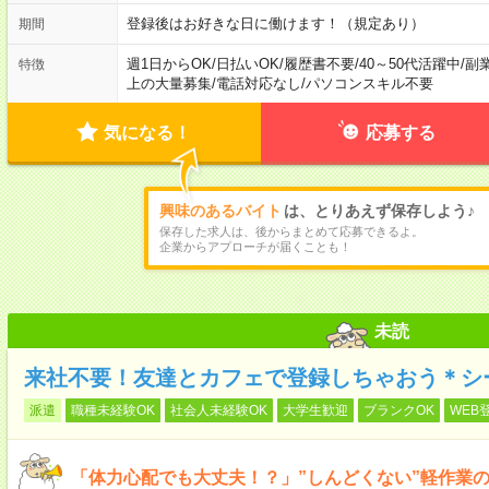
登録後はお好きな日に働けます！（規定あり）
期間
週1日からOK
/
日払いOK
/
履歴書不要
/
40～50代活躍中
/
副
特徴
上の大量募集
/
電話対応なし
/
パソコンスキル不要
気になる！
応募する
興味のあるバイト
は、とりあえず保存しよう♪
保存した求人は、後からまとめて応募できるよ。
企業からアプローチが届くことも！
未読
来社不要！友達とカフェで登録しちゃおう＊シ
派遣
職種未経験OK
社会人未経験OK
大学生歓迎
ブランクOK
WEB
「体力心配でも大丈夫！？」”しんどくない”軽作業