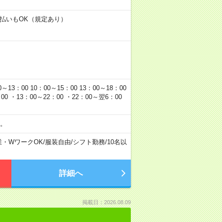
日払いもOK（規定あり）
00 10：00～15：00 13：00～18：00
0 ・13：00～22：00 ・22：00～翌6：00
。
業・WワークOK
/
服装自由
/
シフト勤務
/
10名以
詳細へ
掲載日：2026.08.09