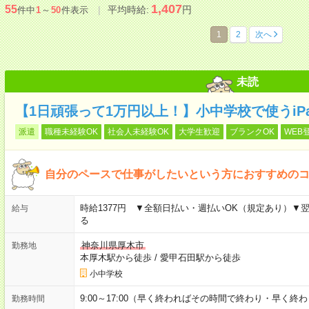
1,407
55
平均時給:
円
件中
1
～
50
件表示
1
2
次へ
未読
【1日頑張って1万円以上！】小中学校で使うiP
派遣
職種未経験OK
社会人未経験OK
大学生歓迎
ブランクOK
WEB
自分のペースで仕事がしたいという方におすすめの
時給1377円 ▼全額日払い・週払いOK（規定あり）▼
給与
る
神奈川県厚木市
勤務地
本厚木駅から徒歩
/
愛甲石田駅から徒歩
小中学校
9:00～17:00（早く終わればその時間で終わり・早く
勤務時間