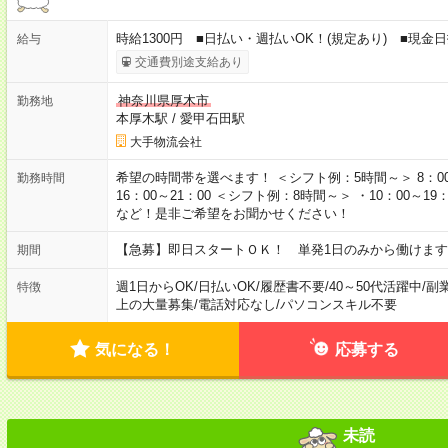
時給1300円 ■日払い・週払いOK！(規定あり) ■現金
給与
交通費別途支給あり
神奈川県厚木市
勤務地
本厚木駅
/
愛甲石田駅
大手物流会社
希望の時間帯を選べます！ ＜シフト例：5時間～＞ 8：00～13：
勤務時間
16：00～21：00 ＜シフト例：8時間～＞ ・10：00～19：0
など！是非ご希望をお聞かせください！
【急募】即日スタートＯＫ！ 単発1日のみから働けます
期間
週1日からOK
/
日払いOK
/
履歴書不要
/
40～50代活躍中
/
副
特徴
上の大量募集
/
電話対応なし
/
パソコンスキル不要
気になる！
応募する
未読