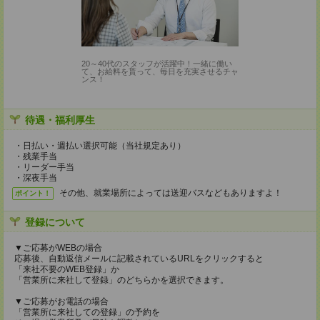
20～40代のスタッフが活躍中！一緒に働い
て、お給料を貰って、毎日を充実させるチャ
ンス！
待遇・福利厚生
・日払い・週払い選択可能（当社規定あり）
・残業手当
・リーダー手当
・深夜手当
その他、就業場所によっては送迎バスなどもありますよ！
ポイント！
登録について
▼ご応募がWEBの場合
応募後、自動返信メールに記載されているURLをクリックすると
「来社不要のWEB登録」か
「営業所に来社して登録」のどちらかを選択できます。
▼ご応募がお電話の場合
「営業所に来社しての登録」の予約を