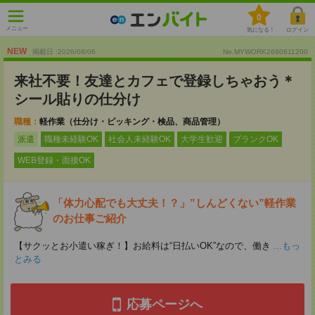
0
メニュー
気になる！
ログイン
NEW
掲載日 :2026
/
08
/
06
No.MYWORK2690811200
来社不要！友達とカフェで登録しちゃおう＊
シール貼りの仕分け
職種：
軽作業（仕分け・ピッキング・検品、商品管理）
派遣
職種未経験OK
社会人未経験OK
大学生歓迎
ブランクOK
WEB登録・面接OK
「体力心配でも大丈夫！？」”しんどくない”軽作業
のお仕事ご紹介
【サクッとお小遣い稼ぎ！】お給料は“日払いOK”なので、働き
...もっ
とみる
応募ページへ