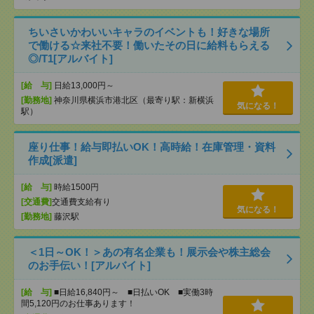
ちいさいかわいいキャラのイベントも！好きな場所
で働ける☆来社不要！働いたその日に給料もらえる
◎/T1[アルバイト]
[給 与]
日給13,000円～
[勤務地]
神奈川県横浜市港北区（最寄り駅：新横浜
気になる！
駅）
座り仕事！給与即払いOK！高時給！在庫管理・資料
作成[派遣]
[給 与]
時給1500円
[交通費]
交通費支給有り
気になる！
[勤務地]
藤沢駅
＜1日～OK！＞あの有名企業も！展示会や株主総会
のお手伝い！[アルバイト]
[給 与]
■日給16,840円～ ■日払いOK ■実働3時
間5,120円のお仕事あります！