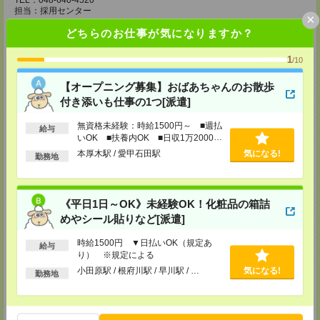
TEL：048-640-4520
担当：採用センター
×
どちらのお仕事が気になりますか？
東松山営業所
埼玉県松山市箭弓町1-6-1 ZONA1 3F
※川越営業所もあり…埼玉県川越市脇田本町11-1 川越シティービル6F
1
/10
TEL：0493-21-4510
【オープニング募集】おばあちゃんのお散歩
担当：採用センター
付き添いも仕事の1つ[派遣]
越谷営業所
埼玉県越谷市南越谷1-16-8 イーストサンビル5 5F
無資格未経験：時給1500円～ ■週払
給与
TEL：048-990-4510
いOK ■扶養内OK ■日収1万2000円
担当：採用センター
以上
本厚木駅 / 愛甲石田駅
気になる!
勤務地
錦糸町営業所
東京都墨田区江東橋４－１９－３ 錦糸町ミハマビル 3階
TEL：03-5669-4522
《平日1日～OK》未経験OK！化粧品の箱詰
担当：採用センター
めやシール貼りなど[派遣]
新宿営業所
〒160－0023
時給1500円 ▼日払いOK（規定あ
給与
新宿区西新宿1-8-1
り） ※規定による
新宿ビルディング5Ｆ
小田原駅 / 根府川駅 / 早川駅 / …
気になる!
TEL：03-6911-4510
勤務地
担当：採用センター
立川営業所
東京都立川市曙町2-31-15 日住金立川ビル3F