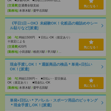
OK ■扶養内OK ■日収1万2000円以上
[交通費]
交通費全額支給
気になる！
[勤務地]
本厚木駅
/
愛甲石田駅
《平日1日～OK》未経験OK！化粧品の箱詰めやシー
ル貼りなど[派遣]
[給 与]
時給1500円 ▼日払いOK（規定あり）
※規定による
[交通費]
420円
気になる！
[勤務地]
小田原駅
/
根府川駅
/
早川駅
/
…
現金手渡しOK！＊通販商品の検品＊単発×日払い
OK！[派遣]
[給 与]
時給1336円～ ■日払い・翌日振込
OK（規定あり） ■現金払いOK
気になる！
[勤務地]
本厚木駅
/
愛甲石田駅
単発×日払い＊アパレル・スポーツ用品のピッキング
＊現金手渡しOK！[派遣]