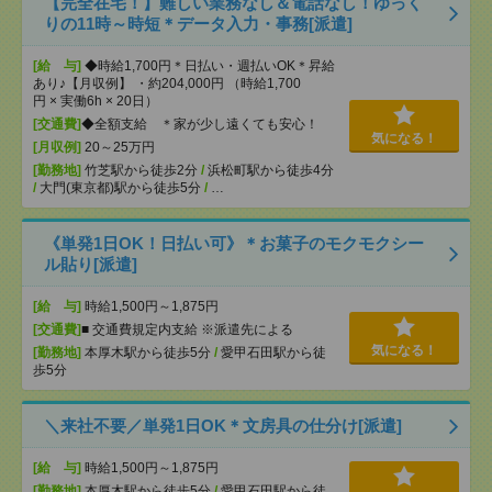
【完全在宅！】難しい業務なし＆電話なし！ゆっく
りの11時～時短＊データ入力・事務[派遣]
[給 与]
◆時給1,700円＊日払い・週払いOK＊昇給
あり♪【月収例】 ・約204,000円 （時給1,700
円 × 実働6h × 20日）
[交通費]
◆全額支給 ＊家が少し遠くても安心！
気になる！
[月収例]
20～25万円
[勤務地]
竹芝駅から徒歩2分
/
浜松町駅から徒歩4分
/
大門(東京都)駅から徒歩5分
/
…
《単発1日OK！日払い可》＊お菓子のモクモクシー
ル貼り[派遣]
[給 与]
時給1,500円～1,875円
[交通費]
■ 交通費規定内支給 ※派遣先による
気になる！
[勤務地]
本厚木駅から徒歩5分
/
愛甲石田駅から徒
歩5分
＼来社不要／単発1日OK＊文房具の仕分け[派遣]
[給 与]
時給1,500円～1,875円
[勤務地]
本厚木駅から徒歩5分
/
愛甲石田駅から徒