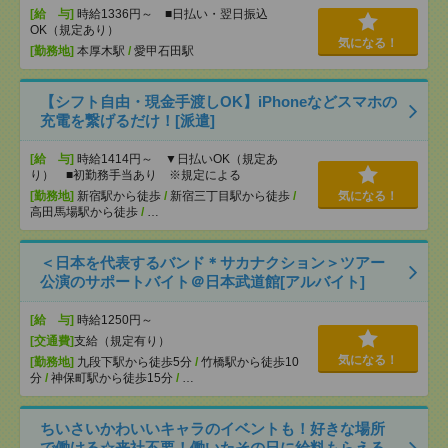
[給 与]
時給1336円～ ■日払い・翌日振込
OK（規定あり）
気になる！
[勤務地]
本厚木駅
/
愛甲石田駅
【シフト自由・現金手渡しOK】iPhoneなどスマホの
充電を繋げるだけ！[派遣]
[給 与]
時給1414円～ ▼日払いOK（規定あ
り） ■初勤務手当あり ※規定による
[勤務地]
新宿駅から徒歩
/
新宿三丁目駅から徒歩
/
気になる！
高田馬場駅から徒歩
/
…
＜日本を代表するバンド＊サカナクション＞ツアー
公演のサポートバイト＠日本武道館[アルバイト]
[給 与]
時給1250円～
[交通費]
支給（規定有り）
気になる！
[勤務地]
九段下駅から徒歩5分
/
竹橋駅から徒歩10
分
/
神保町駅から徒歩15分
/
…
ちいさいかわいいキャラのイベントも！好きな場所
で働ける☆来社不要！働いたその日に給料もらえる