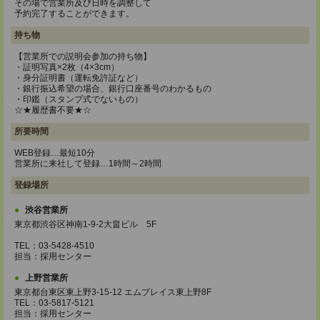
その場で営業所及び日時を調整して
予約完了することができます。
持ち物
【営業所での説明会参加の持ち物】
・証明写真×2枚（4×3cm）
・身分証明書（運転免許証など）
・銀行振込希望の場合、銀行口座番号のわかるもの
・印鑑（スタンプ式でないもの）
☆★履歴書不要★☆
所要時間
WEB登録…最短10分
営業所に来社して登録…1時間～2時間
登録場所
渋谷営業所
東京都渋谷区神南1-9-2大畠ビル 5F
TEL：03-5428-4510
担当：採用センター
上野営業所
東京都台東区東上野3-15-12 エムプレイス東上野8F
TEL：03-5817-5121
担当：採用センター