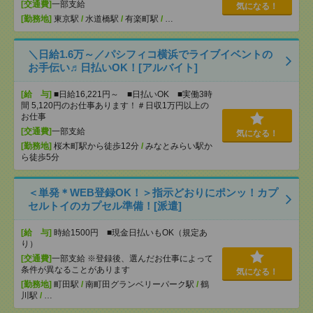
[交通費]
一部支給
気になる！
[勤務地]
東京駅
/
水道橋駅
/
有楽町駅
/
…
＼日給1.6万～／パシフィコ横浜でライブイベントの
お手伝い♬日払いOK！[アルバイト]
[給 与]
■日給16,221円～ ■日払いOK ■実働3時
間 5,120円のお仕事あります！＃日収1万円以上の
お仕事
[交通費]
一部支給
気になる！
[勤務地]
桜木町駅から徒歩12分
/
みなとみらい駅か
ら徒歩5分
＜単発＊WEB登録OK！＞指示どおりにポンッ！カプ
セルトイのカプセル準備！[派遣]
[給 与]
時給1500円 ■現金日払いもOK（規定あ
り）
[交通費]
一部支給 ※登録後、選んだお仕事によって
条件が異なることがあります
気になる！
[勤務地]
町田駅
/
南町田グランベリーパーク駅
/
鶴
川駅
/
…