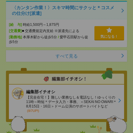
〈カンタン作業！〉スキマ時間にサクッと＊コスメ
の仕分け[派遣]
[給 与]
時給1,500円～1,875円
[交通費]
■ 交通費規定内支給 ※派遣先による
気になる！
[勤務地]
本厚木駅から徒歩5分
/
愛甲石田駅から徒
歩5分
すべて見る
編集部イチオシ
【完全在宅！】難しい業務なし＆電話なし！ゆっくりの
11時～時短＊データ入力・事務、＜SEKAI NO OWARI＊
8月15日・16日＞ドーム公演のサポートバイトなど
(8/7UP!)