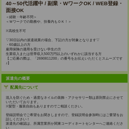
40～50代活躍中 / 副業・WワークOK / WEB登録・
面接OK
＜経験・年齢不問＞
＜Ｗワークでの勤務や、扶養内もＯＫ！＞
※高校生不可
▽30日以内の派遣就業の場合、下記の方が対象となります▽
・60歳以上の方
雇用保険の適用を受けない学生の方
生業収入または世帯収入500万円以上のいずれかに該当する方
【ご応募の際は、「2690811200」の番号をお伝えいただくとスムーズです
♪】
派遣先の概要
配属先について
混入を防ぐため・過度なネイルの装飾・アクセサリー類は原則禁止にさせて
いただいております。
※髪型・服装自由もありますのでご相談ください。
登録説明会でご希望をお聞きしますので、登録説明会参加時にはご要望をお
話しください！
派遣先の確認は、所属営業所か関東コーディネートセンターへご連絡くださ
い