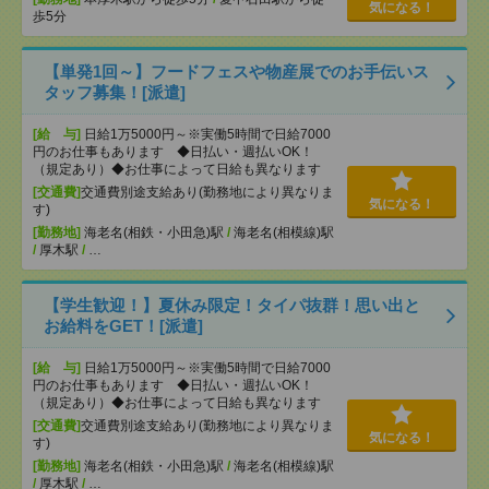
気になる！
歩5分
【単発1回～】フードフェスや物産展でのお手伝いス
タッフ募集！[派遣]
[給 与]
日給1万5000円～※実働5時間で日給7000
円のお仕事もあります ◆日払い・週払いOK！
（規定あり）◆お仕事によって日給も異なります
[交通費]
交通費別途支給あり(勤務地により異なりま
気になる！
す)
[勤務地]
海老名(相鉄・小田急)駅
/
海老名(相模線)駅
/
厚木駅
/
…
【学生歓迎！】夏休み限定！タイパ抜群！思い出と
お給料をGET！[派遣]
[給 与]
日給1万5000円～※実働5時間で日給7000
円のお仕事もあります ◆日払い・週払いOK！
（規定あり）◆お仕事によって日給も異なります
[交通費]
交通費別途支給あり(勤務地により異なりま
気になる！
す)
[勤務地]
海老名(相鉄・小田急)駅
/
海老名(相模線)駅
/
厚木駅
/
…