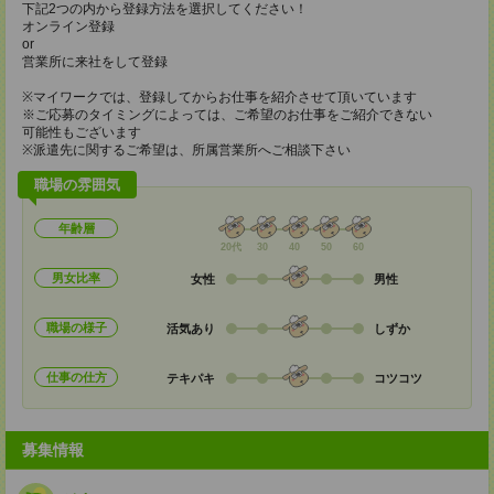
下記2つの内から登録方法を選択してください！
オンライン登録
or
営業所に来社をして登録
※マイワークでは、登録してからお仕事を紹介させて頂いています
※ご応募のタイミングによっては、ご希望のお仕事をご紹介できない
可能性もございます
※派遣先に関するご希望は、所属営業所へご相談下さい
職場の雰囲気
年齢層
20代
30
40
50
60
男女比率
女性
男性
職場の様子
活気あり
しずか
仕事の仕方
テキパキ
コツコツ
募集情報