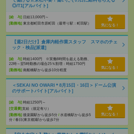
◎/T1[アルバイト]
[給 与]
日給13,000円～
[勤務地]
東京都町田市原町田（最寄り駅：町田駅）
気になる！
【週2日だけ】倉庫内軽作業スタッフ スマホのチェ
ック・検品[派遣]
[給 与]
時給1400円 ※実働8時間を超える勤務、
22時～翌5時勤務の場合25％割増：時給1750円
気になる！
[勤務地]
南船橋駅から徒歩10分程度
＜SEKAI NO OWARI＊8月15日・16日＞ドーム公演
のサポートバイト[アルバイト]
[給 与]
時給1250円～
[交通費]
支給（規定有り）
気になる！
[勤務地]
後楽園駅から徒歩5分
/
水道橋駅から徒歩5
分
/
春日(東京都)駅から徒歩7分