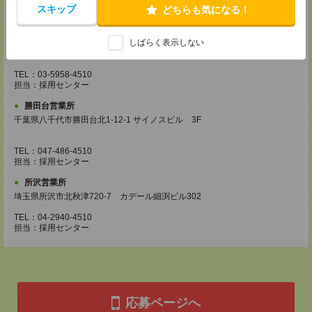
スキップ
TEL：042-540-7331
どちらも気になる！
担当：採用センター
池袋営業所
しばらく表示しない
東京都豊島区南池袋2-27-16 近藤ビル4F
TEL：03-5958-4510
担当：採用センター
勝田台営業所
千葉県八千代市勝田台北1-12-1 サイノスビル 3F
TEL：047-486-4510
担当：採用センター
所沢営業所
埼玉県所沢市北秋津720-7 カデール細渕ビル302
TEL：04-2940-4510
担当：採用センター
応募ページへ