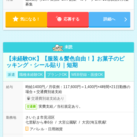
募集
気になる！
応募する
詳細へ
未読
【未経験OK】【服装＆髪色自由！】お菓子のピ
ッキング・シール貼り｜短期
派遣
職種未経験OK
ブランクOK
WEB登録・面接OK
時給1400円／月収例：117,600円＝1,400円×4時間×21日勤務の
給与
場合＋交通費別途支給
交通費別途支給あり
実費支給／当社規定あり。
交通費
さいたま市見沼区
勤務地
七里駅から車6分
/
大宮公園駅
/
大宮(埼玉県)駅
アパレル・日用雑貨