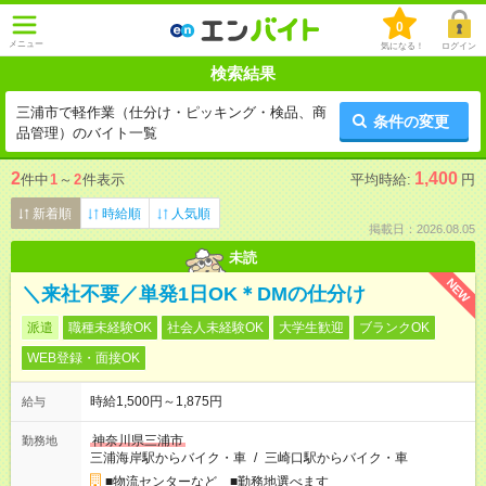
0
メニュー
気になる！
ログイン
検索結果
三浦市で軽作業（仕分け・ピッキング・検品、商
条件の変更
品管理）のバイト一覧
2
1,400
件中
1
～
2
件表示
平均時給:
円
新着順
時給順
人気順
掲載日：2026.08.05
未読
NEW
＼来社不要／単発1日OK＊DMの仕分け
派遣
職種未経験OK
社会人未経験OK
大学生歓迎
ブランクOK
WEB登録・面接OK
時給1,500円～1,875円
給与
神奈川県三浦市
勤務地
三浦海岸駅からバイク・車
/
三崎口駅からバイク・車
■物流センターなど ■勤務地選べます