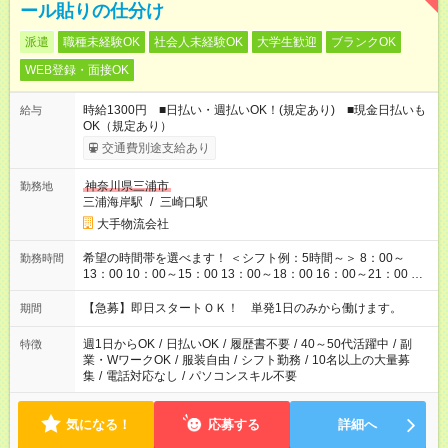
ール貼りの仕分け
派遣
職種未経験OK
社会人未経験OK
大学生歓迎
ブランクOK
WEB登録・面接OK
時給1300円 ■日払い・週払いOK！(規定あり) ■現金日払いも
給与
OK（規定あり）
交通費別途支給あり
神奈川県三浦市
勤務地
三浦海岸駅
/
三崎口駅
大手物流会社
希望の時間帯を選べます！ ＜シフト例：5時間～＞ 8：00～
勤務時間
13：00 10：00～15：00 13：00～18：00 16：00～21：00 ＜
シフト例：8時間～＞ ・10：00～19：00 ・13：00～22：00 ・
22：00～翌6：00 など！是非ご希望をお聞かせください！
【急募】即日スタートＯＫ！ 単発1日のみから働けます。
期間
週1日からOK
/
日払いOK
/
履歴書不要
/
40～50代活躍中
/
副
特徴
業・WワークOK
/
服装自由
/
シフト勤務
/
10名以上の大量募
集
/
電話対応なし
/
パソコンスキル不要
気になる！
応募する
詳細へ