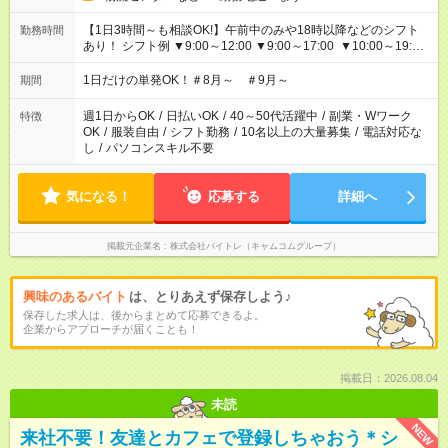
【1日3時間～も相談OK!】午前中のみや18時以降などのシフト
勤務時間
あり！ シフト例 ▼9:00～12:00 ▼9:00～17:00 ▼10:00～19:00
▼18:00～21:00
1日だけの単発OK！＃8月～ ＃9月～
期間
週1日からOK
/
日払いOK
/
40～50代活躍中
/
副業・Wワーク
特徴
OK
/
服装自由
/
シフト勤務
/
10名以上の大量募集
/
電話対応な
し
/
パソコンスキル不要
気になる！
応募する
詳細へ
掲載元企業名
株式会社バイトレ（キャムコムグループ）
興味のあるバイト
は、とりあえず保存しよう♪
保存した求人は、後からまとめて応募できるよ。
企業からアプローチが届くことも！
掲載日：2026.08.04
未読
NEW
来社不要！友達とカフェで登録しちゃおう＊シ