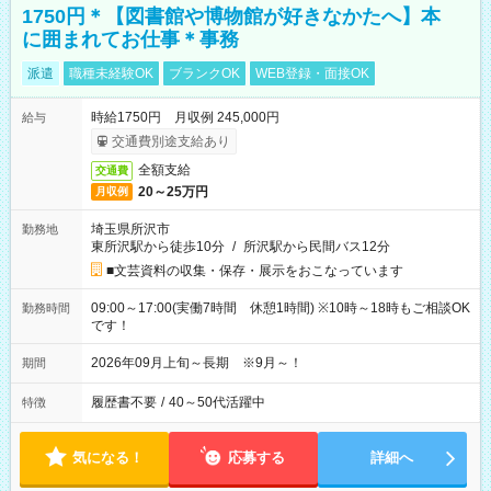
1750円＊【図書館や博物館が好きなかたへ】本
に囲まれてお仕事＊事務
派遣
職種未経験OK
ブランクOK
WEB登録・面接OK
時給1750円 月収例 245,000円
給与
交通費別途支給あり
全額支給
交通費
20～25万円
月収例
埼玉県所沢市
勤務地
東所沢駅から徒歩10分
/
所沢駅から民間バス12分
■文芸資料の収集・保存・展示をおこなっています
09:00～17:00(実働7時間 休憩1時間) ※10時～18時もご相談OK
勤務時間
です！
2026年09月上旬～長期 ※9月～！
期間
履歴書不要
/
40～50代活躍中
特徴
気になる！
応募する
詳細へ