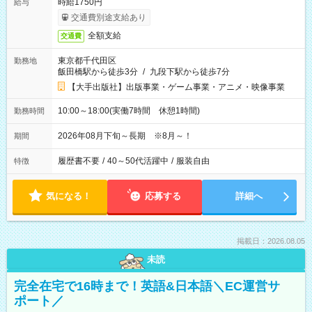
時給1750円
給与
交通費別途支給あり
全額支給
交通費
東京都千代田区
勤務地
飯田橋駅から徒歩3分
/
九段下駅から徒歩7分
【大手出版社】出版事業・ゲーム事業・アニメ・映像事業
10:00～18:00(実働7時間 休憩1時間)
勤務時間
2026年08月下旬～長期 ※8月～！
期間
履歴書不要
/
40～50代活躍中
/
服装自由
特徴
気になる！
応募する
詳細へ
掲載日：2026.08.05
未読
完全在宅で16時まで！英語&日本語＼EC運営サ
ポート／