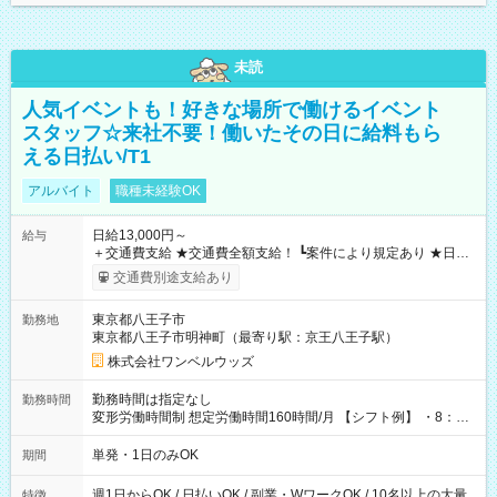
未読
人気イベントも！好きな場所で働けるイベント
スタッフ☆来社不要！働いたその日に給料もら
える日払い/T1
アルバイト
職種未経験OK
日給13,000円～
給与
＋交通費支給 ★交通費全額支給！ ┗案件により規定あり ★日払
いOK！（規定あり） ┗働いたその日に現金GET♪ お仕事後はコ
交通費別途支給あり
ンビニATMから 日払い分を引き落とせます！ 【試用期間】試
用期間なし
東京都八王子市
勤務地
東京都八王子市明神町（最寄り駅：京王八王子駅）
株式会社ワンベルウッズ
勤務時間は指定なし
勤務時間
変形労働時間制 想定労働時間160時間/月 【シフト例】 ・8：00
～21：00
単発・1日のみOK
期間
週1日からOK / 日払いOK / 副業・WワークOK / 10名以上の大量
特徴