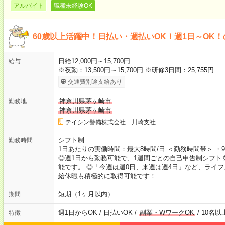
アルバイト
職種未経験OK
60歳以上活躍中！日払い・週払いOK！週1日～OK
日給12,000円～15,700円
給与
※夜勤：13,500円～15,700円 ※研修3日間：25,755円…
交通費別途支給あり
神奈川県茅ヶ崎市
勤務地
神奈川県茅ヶ崎市
テイシン警備株式会社 川崎支社
シフト制
勤務時間
1日あたりの実働時間：最大8時間/日 ＜勤務時間帯＞ ・9時0
◎週1日から勤務可能で、1週間ごとの自己申告制シフト
能です。 ◎「今週は週0日、来週は週4日」など、ライ
給休暇も積極的に取得可能です！
短期（1ヶ月以内）
期間
週1日からOK / 日払いOK /
副業・WワークOK
/ 10名
特徴