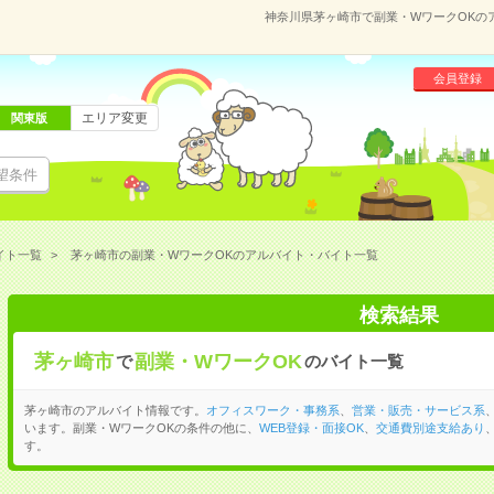
神奈川県茅ヶ崎市で副業・WワークOKの
会員登録
エリア変更
関東版
望条件
イト一覧
茅ヶ崎市の副業・WワークOKのアルバイト・バイト一覧
検索結果
茅ヶ崎市
副業・WワークOK
で
のバイト一覧
茅ヶ崎市のアルバイト情報です。
オフィスワーク・事務系
、
営業・販売・サービス系
います。副業・WワークOKの条件の他に、
WEB登録・面接OK
、
交通費別途支給あり
す。