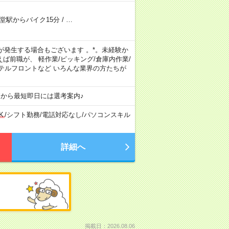
堂駅からバイク15分
/
…
後が発生する場合もございます 。*。未経験か
ば前職が、 軽作業/ピッキング/倉庫内作業/
ホテルフロントなど いろんな業界の方たちが
募から最短即日には選考案内♪
K
/
シフト勤務
/
電話対応なし
/
パソコンスキル
詳細へ
掲載日：2026.08.06