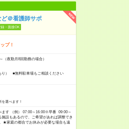
NEW
など＠看護師サポ
登録・面接OK
アップ！
万円～（夜勤月8回勤務の場合）
あり） ■無料駐車場もご相談ください
所を選べます！
 （例） 07:00～16:00※早番 09:00～
定・選べる施設もあるので、ご希望があれば調整でき
す。★家庭の都合でお休みが必要な場合も遠