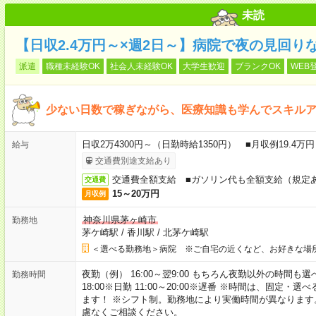
未読
【日収2.4万円～×週2日～】病院で夜の見回り
派遣
職種未経験OK
社会人未経験OK
大学生歓迎
ブランクOK
WEB
少ない日数で稼ぎながら、医療知識も学んでスキル
日収2万4300円～（日勤時給1350円） ■月収例19.4
給与
交通費別途支給あり
交通費全額支給 ■ガソリン代も全額支給（規定
交通費
15～20万円
月収例
神奈川県茅ヶ崎市
勤務地
茅ケ崎駅
/
香川駅
/
北茅ケ崎駅
＜選べる勤務地＞病院 ※ご自宅の近くなど、お好きな場
夜勤（例） 16:00～翌9:00 もちろん夜勤以外の時間も選べます
勤務時間
18:00※日勤 11:00～20:00※遅番 ※時間は、固
ます！ ※シフト制。勤務地により実働時間が異なりま
慮なくご相談ください。