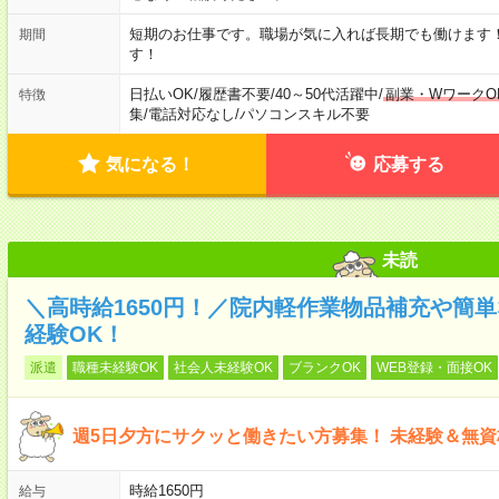
短期のお仕事です。職場が気に入れば長期でも働けます
期間
す！
日払いOK
/
履歴書不要
/
40～50代活躍中
/
副業・WワークO
特徴
集
/
電話対応なし
/
パソコンスキル不要
気になる！
応募する
未読
＼高時給1650円！／院内軽作業物品補充や簡
経験OK！
派遣
職種未経験OK
社会人未経験OK
ブランクOK
WEB登録・面接OK
週5日夕方にサクッと働きたい方募集！ 未経験＆無資
時給1650円
給与