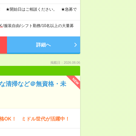
！ ★開始日はご相談ください。 ★急募で
K
/
服装自由
/
シフト勤務
/
10名以上の大量募
詳細へ
掲載日：2026.08.06
NEW
単な清掃など＠無資格・未
格OK！ ミドル世代が活躍中！