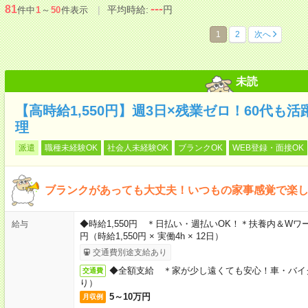
---
81
平均時給:
円
件中
1
～
50
件表示
1
2
次へ
未読
【高時給1,550円】週3日×残業ゼロ！60代も
理
派遣
職種未経験OK
社会人未経験OK
ブランクOK
WEB登録・面接OK
ブランクがあっても大丈夫！いつもの家事感覚で楽し
◆時給1,550円 ＊日払い・週払いOK！＊扶養内＆Wワー
給与
円（時給1,550円 × 実働4h × 12日）
交通費別途支給あり
◆全額支給 ＊家が少し遠くても安心！車・バイ
交通費
り）
5～10万円
月収例