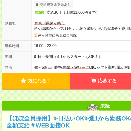
交通費別途支給あり
支給あり（上限11,000円まで）
交通費
神奈川県茅ヶ崎市
勤務地
茅ケ崎駅からバス11分
/
北茅ケ崎駅から徒歩10分
/
香川
茅ヶ崎市にある総合病院
16:00～23:00
勤務時間
即日～長期（8月からスタートもOK！）
期間
40～50代活躍中
/
副業・WワークOK
/
シフト勤務
/
電話対
特徴
気になる！
応募する
未読
【ほぼ全員採用】✨日払いOK✨週1から勤務O
全額支給＃WEB面接OK