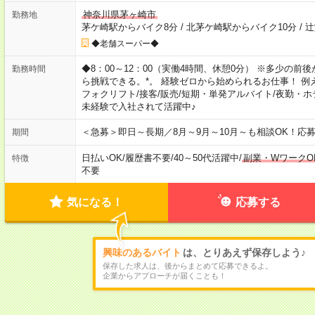
神奈川県茅ヶ崎市
勤務地
茅ケ崎駅からバイク8分
/
北茅ケ崎駅からバイク10分
/
辻
◆老舗スーパー◆
◆8：00～12：00（実働4時間、休憩0分） ※多少の前
勤務時間
ら挑戦できる。*。 経験ゼロから始められるお仕事！ 例え
フォクリフト/接客/販売/短期・単発アルバイト/夜勤・
未経験で入社されて活躍中♪
＜急募＞即日～長期／8月～9月～10月～も相談OK！応
期間
日払いOK
/
履歴書不要
/
40～50代活躍中
/
副業・WワークO
特徴
不要
気になる！
応募する
興味のあるバイト
は、とりあえず保存しよう♪
保存した求人は、後からまとめて応募できるよ。
企業からアプローチが届くことも！