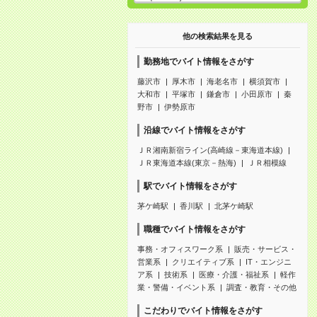
他の検索結果を見る
勤務地でバイト情報をさがす
藤沢市
厚木市
海老名市
横須賀市
大和市
平塚市
鎌倉市
小田原市
秦
野市
伊勢原市
沿線でバイト情報をさがす
ＪＲ湘南新宿ライン(高崎線－東海道本線)
ＪＲ東海道本線(東京－熱海)
ＪＲ相模線
駅でバイト情報をさがす
茅ケ崎駅
香川駅
北茅ケ崎駅
職種でバイト情報をさがす
事務・オフィスワーク系
販売・サービス・
営業系
クリエイティブ系
IT・エンジニ
ア系
技術系
医療・介護・福祉系
軽作
業・警備・イベント系
調査・教育・その他
こだわりでバイト情報をさがす