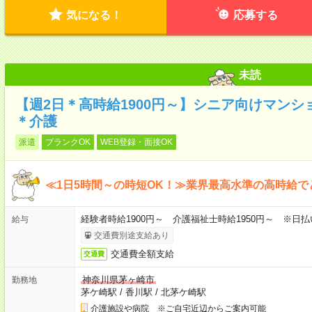
気になる！
応募する
未読
【週2日＊高時給1900円～】シニア向けマン
＊介護
派遣
ブランクOK
WEB登録・面接OK
≪1日5時間～の時短OK！≫業界最高水準の高時給で
経験者時給1900円～ 介護福祉士時給1950円～ ※日払
給与
交通費別途支給あり
交通費全額支給
交通費
神奈川県茅ヶ崎市
勤務地
茅ケ崎駅
/
香川駅
/
北茅ケ崎駅
介護施設や病院 ※ご自宅近辺からご案内可能