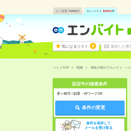
エン派遣
74686
件
エン バイト
82531
件
0
気になるリスト
保存した希
バイトTOP
関東
神奈川県のアルバイト・バ
設定中の検索条件
茅ヶ崎市 / 副業・WワークOK
条件の変更
条件を保存して
メールを受け取る