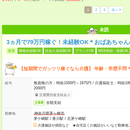
1
2
3
次へ
未読
3ヵ月で79万円稼ぐ！未経験OK＊おばあちゃ
派遣
職種未経験OK
社会人未経験OK
ブランクOK
WEB登録・面接OK
【短期間でガッツリ稼ぐなら介護】 年齢・学歴不問＊
無資格の方：時給1500円～1875円 / 介護福祉士：時給180
給与
2000円
交通費別途支給あり
全額支給
交通費
神奈川県茅ヶ崎市
勤務地
茅ケ崎駅
/
香川駅
/
北茅ケ崎駅
介護施設や病院など ★自宅近くの施設がいいなど勤務地