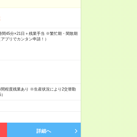
業
×7時間45分×21日＋残業手当 ※繁忙期・閑散期
（アプリでカンタン申請！）
20時間程度残業あり ※生産状況により2交替勤
5）
詳細へ