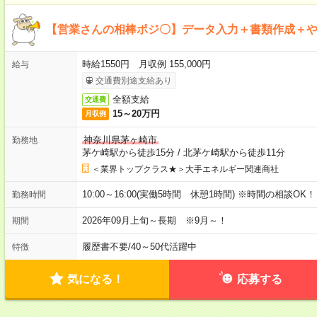
【営業さんの相棒ポジ〇】データ入力＋書類作成＋
時給1550円 月収例 155,000円
給与
交通費別途支給あり
全額支給
交通費
15～20万円
月収例
神奈川県茅ヶ崎市
勤務地
茅ケ崎駅から徒歩15分
/
北茅ケ崎駅から徒歩11分
＜業界トップクラス★＞大手エネルギー関連商社
10:00～16:00(実働5時間 休憩1時間) ※時間の相談O
勤務時間
2026年09月上旬～長期 ※9月～！
期間
履歴書不要
/
40～50代活躍中
特徴
気になる！
応募する