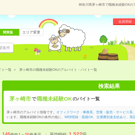
神奈川県茅ヶ崎市で職種未経験OKの
会員登録
エリア変更
関東版
望条件
イト一覧
茅ヶ崎市の職種未経験OKのアルバイト・バイト一覧
検索結果
茅ヶ崎市
職種未経験OK
で
のバイト一覧
茅ヶ崎市のアルバイト情報です。
オフィスワーク・事務系
、
営業・販売・サービス系
います。職種未経験OKの条件の他に、
WEB登録・面接OK
、
交通費別途支給あり
、
英
1,522
146
平均時給:
円
件中
1
～
50
件表示