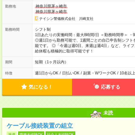
神奈川県茅ヶ崎市
勤務地
神奈川県茅ヶ崎市
テイシン警備株式会社 川崎支社
シフト制
勤務時間
1日あたりの実働時間：最大8時間/日 ＜勤務時間帯＞ ・9時0
◎週1日から勤務可能で、1週間ごとの自己申告制シフト
能です。 ◎「今週は週0日、来週は週4日」など、ライ
給休暇も積極的に取得可能です！
短期（1ヶ月以内）
期間
週1日からOK / 日払いOK / 副業・WワークOK / 10名
特徴
気になる！
応募する
未読
ケーブル接続装置の組立
派遣
職種未経験OK
社会人未経験OK