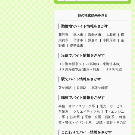
他の検索結果を見る
勤務地でバイト情報をさがす
藤沢市
厚木市
海老名市
大和市
横
須賀市
平塚市
鎌倉市
小田原市
秦
野市
伊勢原市
沿線でバイト情報をさがす
ＪＲ湘南新宿ライン(高崎線－東海道本線)
ＪＲ東海道本線(東京－熱海)
ＪＲ相模線
駅でバイト情報をさがす
茅ケ崎駅
香川駅
北茅ケ崎駅
職種でバイト情報をさがす
事務・オフィスワーク系
販売・サービス・
営業系
クリエイティブ系
IT・エンジニ
ア系
技術系
医療・介護・福祉系
軽作
業・警備・イベント系
調査・教育・その他
こだわりでバイト情報をさがす