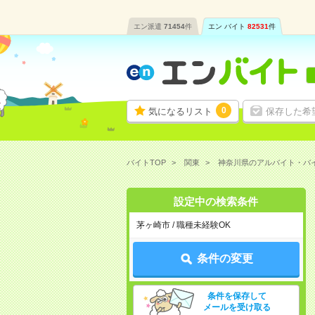
エン派遣
71454
件
エン バイト
82531
件
0
気になるリスト
保存した希
バイトTOP
関東
神奈川県のアルバイト・バ
設定中の検索条件
茅ヶ崎市 / 職種未経験OK
条件の変更
条件を保存して
メールを受け取る