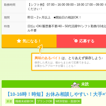
【シフト例】 07:00～16:00 09:00～18:00 17:00
勤務時間
ください！
即日～2ヶ月以上 ■開始日の相談OK！
期間
日払いOK
/
履歴書不要
/
40～50代活躍中
/
シフト勤務
/
10名
特徴
ル不要
気になる！
応募する
興味のあるバイト
は、とりあえず保存しよう♪
保存した求人は、後からまとめて応募できるよ。
企業からアプローチが届くことも！
未読
【10-16時！時短】お休み相談しやすい！大手
派遣
職種未経験OK
ブランクOK
WEB登録・面接OK