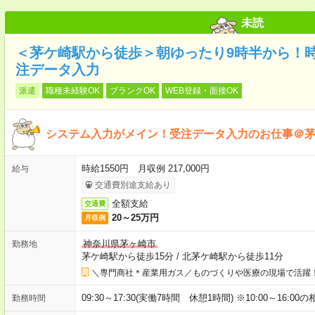
未読
＜茅ケ崎駅から徒歩＞朝ゆったり9時半から！
注データ入力
派遣
職種未経験OK
ブランクOK
WEB登録・面接OK
システム入力がメイン！受注データ入力のお仕事＠
時給1550円 月収例 217,000円
給与
交通費別途支給あり
全額支給
交通費
20～25万円
月収例
神奈川県茅ヶ崎市
勤務地
茅ケ崎駅から徒歩15分
/
北茅ケ崎駅から徒歩11分
＼専門商社＊産業用ガス／ものづくりや医療の現場で活躍
09:30～17:30(実働7時間 休憩1時間) ※10:00～16:00
勤務時間