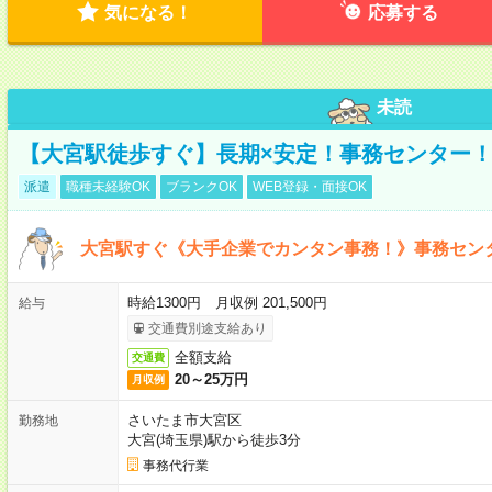
気になる！
応募する
未読
【大宮駅徒歩すぐ】長期×安定！事務センター
派遣
職種未経験OK
ブランクOK
WEB登録・面接OK
大宮駅すぐ《大手企業でカンタン事務！》事務セン
時給1300円 月収例 201,500円
給与
交通費別途支給あり
全額支給
交通費
20～25万円
月収例
さいたま市大宮区
勤務地
大宮(埼玉県)駅から徒歩3分
事務代行業