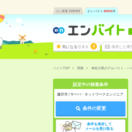
エン派遣
71573
件
エン バイト
82531
件
0
気になるリスト
保存した希
バイトTOP
関東
神奈川県のアルバイト・バ
設定中の検索条件
藤沢市 / サーバ・ネットワークエンジニア
条件の変更
条件を保存して
メールを受け取る