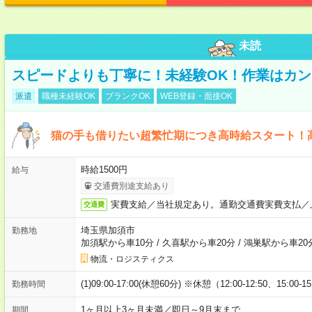
未読
スピードよりも丁寧に！未経験OK！作業はカン
派遣
職種未経験OK
ブランクOK
WEB登録・面接OK
猫の手も借りたい超繁忙期につき高時給スタート！
時給1500円
給与
交通費別途支給あり
実費支給／当社規定あり。通勤交通費実費支払／
交通費
埼玉県加須市
勤務地
加須駅から車10分
/
久喜駅から車20分
/
鴻巣駅から車20
物流・ロジスティクス
(1)09:00-17:00(休憩60分) ※休憩（12:00-12:50、15:00-1
勤務時間
1ヶ月以上3ヶ月未満／即日～9月末まで
期間