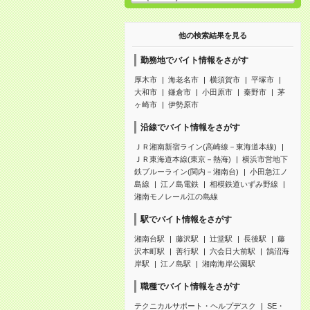
他の検索結果を見る
勤務地でバイト情報をさがす
厚木市
海老名市
横須賀市
平塚市
大和市
鎌倉市
小田原市
秦野市
茅
ヶ崎市
伊勢原市
沿線でバイト情報をさがす
ＪＲ湘南新宿ライン(高崎線－東海道本線)
ＪＲ東海道本線(東京－熱海)
横浜市営地下
鉄ブルーライン(関内－湘南台)
小田急江ノ
島線
江ノ島電鉄
相模鉄道いずみ野線
湘南モノレール江の島線
駅でバイト情報をさがす
湘南台駅
藤沢駅
辻堂駅
長後駅
藤
沢本町駅
善行駅
六会日大前駅
鵠沼海
岸駅
江ノ島駅
湘南海岸公園駅
職種でバイト情報をさがす
テクニカルサポート・ヘルプデスク
SE・