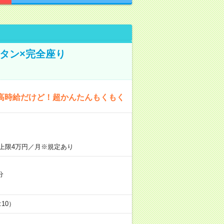
タン×完全座り
高時給だけど！超かんたんもくもく
上限4万円／月※規定あり
分
5:10）