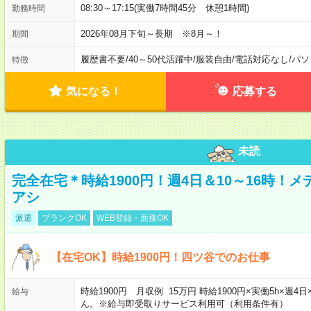
08:30～17:15(実働7時間45分 休憩1時間)
勤務時間
2026年08月下旬～長期 ※8月～！
期間
履歴書不要
/
40～50代活躍中
/
服装自由
/
電話対応なし
/
パソ
特徴
気になる！
応募する
未読
完全在宅＊時給1900円！週4日＆10～16時！
アシ
派遣
ブランクOK
WEB登録・面接OK
【在宅OK】時給1900円！四ツ谷でのお仕事
時給1900円 月収例 15万円 時給1900円×実働5h×
給与
ん。※給与即受取りサービス利用可（利用条件有）