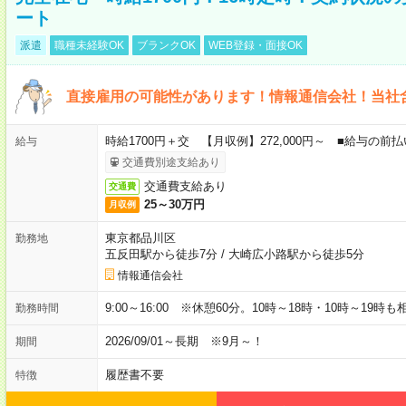
ート
派遣
職種未経験OK
ブランクOK
WEB登録・面接OK
直接雇用の可能性があります！情報通信会社！当社
時給1700円＋交 【月収例】272,000円～ ■給与の
給与
交通費別途支給あり
交通費支給あり
交通費
25～30万円
月収例
東京都品川区
勤務地
五反田駅から徒歩7分
/
大崎広小路駅から徒歩5分
情報通信会社
9:00～16:00 ※休憩60分。10時～18時・10時～19時
勤務時間
2026/09/01～長期 ※9月～！
期間
履歴書不要
特徴