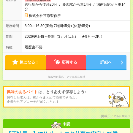
善行駅から徒歩20分
/
藤沢駅から車14分
/
湘南台駅から車14
分
株式会社荏原製作所
8:00～16:30(実働:7時間45分) (休憩45分)
勤務時間
2026/9/上旬～長期（3カ月以上） ★9月～OK！
期間
履歴書不要
特徴
気になる！
応募する
詳細へ
掲載元企業名
アデコ株式会社
興味のあるバイト
は、とりあえず保存しよう♪
保存した求人は、後からまとめて応募できるよ。
企業からアプローチが届くことも！
掲載日：2026.08.01
未読