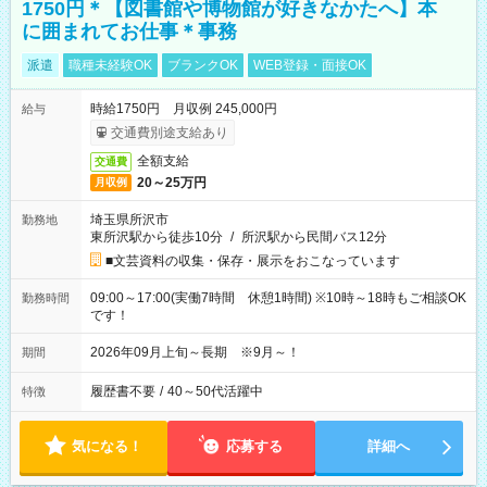
1750円＊【図書館や博物館が好きなかたへ】本
に囲まれてお仕事＊事務
派遣
職種未経験OK
ブランクOK
WEB登録・面接OK
時給1750円 月収例 245,000円
給与
交通費別途支給あり
全額支給
交通費
20～25万円
月収例
埼玉県所沢市
勤務地
東所沢駅から徒歩10分
/
所沢駅から民間バス12分
■文芸資料の収集・保存・展示をおこなっています
09:00～17:00(実働7時間 休憩1時間) ※10時～18時もご相談OK
勤務時間
です！
2026年09月上旬～長期 ※9月～！
期間
履歴書不要
/
40～50代活躍中
特徴
気になる！
応募する
詳細へ