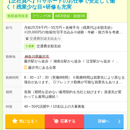
【正社員へ】ITサポートのお仕事で安定して働
く！残業少な目×研修も充実
無期雇用派遣
ブランクOK
WEB登録・面接OK
月給25万6千円～55万円＋各種手当（残業代は全額支給）
給与
※20,000円の地域/住宅手当込み※経験・年齢・能力等を考慮し
て加給・優遇します。★同一就業先で1年以上継続したら月1万
交通費別途支給あり
円の継続手当支給
交通費全額支給
交通費
神奈川県藤沢市
勤務地
藤沢駅から徒歩
/
湘南台駅から徒歩
/
辻堂駅から徒歩
/
…
藤沢市にある企業
8：30～17：30（実働8時間） ※勤務時間は就業先により異なる
勤務時間
場合があります。 ◎フレックス勤務が可能な就業先もありま
す。 ◎今よりもさらに働きやすい環境をつくるべく、 働き方
改革に全社をあげて取り組んでいます。
長期（期間を定めない雇用契約を当社と結びます）派遣先が変
期間
わっても雇用は継続！
40～50代活躍中
/
10名以上の大量募集
特徴
気になる！
応募する
詳細へ