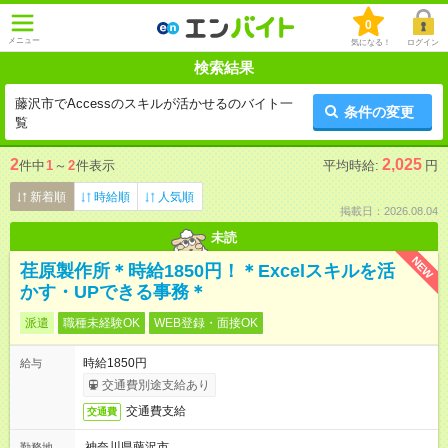
0
メニュー
気になる！
ログイン
検索結果
藤沢市でAccessのスキルが活かせるのバイト一
条件の変更
覧
2
2,025
件中
1
～
2
件表示
平均時給:
円
新着順
時給順
人気順
掲載日：2026.08.04
未読
NEW
荏原製作所＊時給1850円！＊Excelスキルを活
かす・UPできる事務＊
派遣
職種未経験OK
WEB登録・面接OK
時給1850円
給与
交通費別途支給あり
交通費支給
交通費
神奈川県藤沢市
勤務地