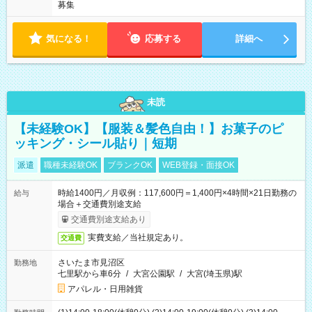
募集
気になる！
応募する
詳細へ
未読
【未経験OK】【服装＆髪色自由！】お菓子のピ
ッキング・シール貼り｜短期
派遣
職種未経験OK
ブランクOK
WEB登録・面接OK
時給1400円／月収例：117,600円＝1,400円×4時間×21日勤務の
給与
場合＋交通費別途支給
交通費別途支給あり
実費支給／当社規定あり。
交通費
さいたま市見沼区
勤務地
七里駅から車6分
/
大宮公園駅
/
大宮(埼玉県)駅
アパレル・日用雑貨