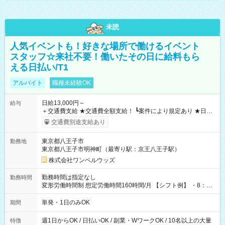
未読
人気イベントも！好きな場所で働けるイベント
スタッフ☆来社不要！働いたその日に給料もら
える日払い/T1
アルバイト
職種未経験OK
日給13,000円～
給与
＋交通費支給 ★交通費全額支給！ ┗案件により規定あり ★日払
いOK！（規定あり） ┗働いたその日に現金GET♪ お仕事後はコ
交通費別途支給あり
ンビニATMから 日払い分を引き落とせます！ 【試用期間】試
用期間なし
東京都八王子市
勤務地
東京都八王子市明神町（最寄り駅：京王八王子駅）
株式会社ワンベルウッズ
勤務時間は指定なし
勤務時間
変形労働時間制 想定労働時間160時間/月 【シフト例】 ・8：00
～21：00
単発・1日のみOK
期間
週1日からOK / 日払いOK / 副業・WワークOK / 10名以上の大量
特徴