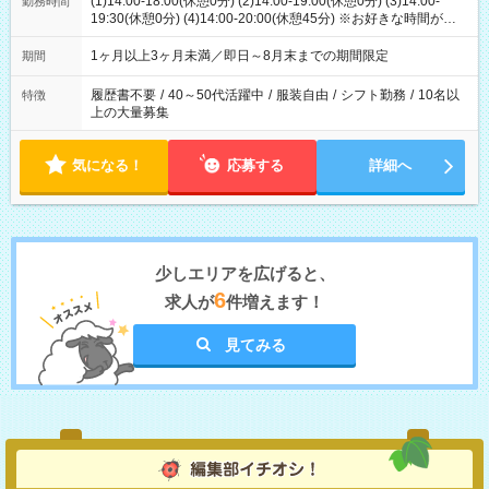
(1)14:00-18:00(休憩0分) (2)14:00-19:00(休憩0分) (3)14:00-
勤務時間
19:30(休憩0分) (4)14:00-20:00(休憩45分) ※お好きな時間が選べ
ます
1ヶ月以上3ヶ月未満／即日～8月末までの期間限定
期間
履歴書不要
/
40～50代活躍中
/
服装自由
/
シフト勤務
/
10名以
特徴
上の大量募集
気になる！
応募する
詳細へ
少しエリアを広げると、
6
求人が
件増えます！
見てみる