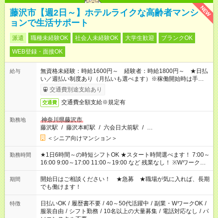
NEW
藤沢市【週2日～】ホテルライクな高齢者マンシ
ョンで生活サポート
派遣
職種未経験OK
社会人未経験OK
大学生歓迎
ブランクOK
WEB登録・面接OK
無資格未経験：時給1600円～ 経験者：時給1800円～ ★日払
給与
い／週払い制度あり（月払いも選べます）※稼働開始時は手続き
完了次第のお支払いとなります。
交通費別途支給あり
交通費全額支給※規定有
交通費
神奈川県藤沢市
勤務地
藤沢駅
/
藤沢本町駅
/
六会日大前駅
/
…
＜シニア向けマンション＞
★1日6時間～の時短シフトOK ★スタート時間選べます！ 7:00～
勤務時間
16:00 9:00～17:00 11:00～19:00 など 残業なし！ ※Wワークの
場合、他のお仕事と合わせ週40時間超の就業はご案内できませ
ん ※法令に基づき、週20時間以上勤務は社会保険への加入対象
開始日はご相談ください！ ★急募 ★職場が気に入れば、長期
期間
となります ※労働者派遣法（日雇い派遣の原則禁止）により、
でも働けます！
短時間・短期間の就業はご案内が難しい場合があります
日払いOK
/
履歴書不要
/
40～50代活躍中
/
副業・WワークOK
/
特徴
服装自由
/
シフト勤務
/
10名以上の大量募集
/
電話対応なし
/
パ