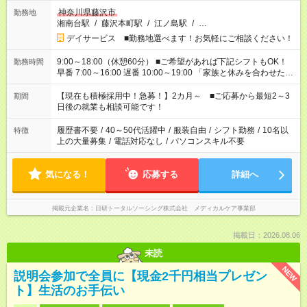
神奈川県藤沢市
勤務地
湘南台駅
/
藤沢本町駅
/
江ノ島駅
/
…
デイサービス ■勤務地選べます！お気軽にご相談ください！
9:00～18:00（休憩60分） ■ご希望があれば下記シフトもOK！
勤務時間
早番 7:00～16:00 遅番 10:00～19:00 「家族と休みを合わせた
い」 「余裕を持って夕飯の準備がしたい」 「できれば残業はし
たくない」 など、ご希望を教えてくださいね。 ※Wワーク希望
【現在も積極採用中！急募！】2カ月～ ■ご応募から最短2～3
期間
の方へ 今ご覧のお仕事で希望する勤務時間と、もう1つのお仕事
日後の就業も相談可能です！
の勤務時間。 合計で週40時間を超える場合は応募できません。
履歴書不要
/
40～50代活躍中
/
服装自由
/
シフト勤務
/
10名以
特徴
上の大量募集
/
電話対応なし
/
パソコンスキル不要
気になる！
応募する
詳細へ
掲載元企業名
日研トータルソーシング株式会社 メディカルケア事業部
掲載日：2026.08.06
未読
NEW
説明会参加で全員に【現金2千円相当プレゼン
ト】生活のお手伝い