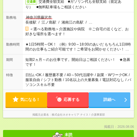
交通費全額支給 ■ガソリン代も全額支給（規定あ
交通費
り） ■無料駐車場もご相談ください
神奈川県藤沢市
勤務地
長後駅
/
江ノ島駅
/
湘南江の島駅
/
…
＜選べる勤務地＞介護施設や病院 ※ご自宅の近くなど、お
好きな場所を選べます！
★1日5時間～OK！ （例）9:00～18:00のあいだ もちろん1日8時
勤務時間
間のお仕事もご紹介可能です！ご希望をお聞かせください！ ★
家庭の都合でお休みが必要な場合も遠慮なくご相談ください。
※週最低15時間以上の勤務が必要です
短期2ヵ月～のお仕事です。開始日はご相談ください！ ★急募
期間
です！
日払いOK
/
履歴書不要
/
40～50代活躍中
/
副業・WワークOK
/
特徴
服装自由
/
シフト勤務
/
10名以上の大量募集
/
電話対応なし
/
パ
ソコンスキル不要
気になる！
応募する
詳細へ
掲載元企業名
株式会社ネオキャリア ナイス！介護事業部
掲載日：2026.08.06
未読