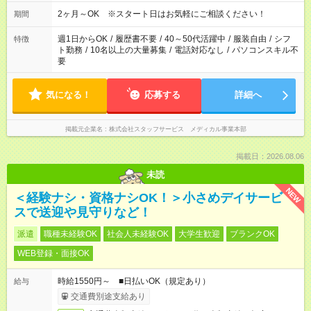
2ヶ月～OK ※スタート日はお気軽にご相談ください！
期間
週1日からOK
/
履歴書不要
/
40～50代活躍中
/
服装自由
/
シフ
特徴
ト勤務
/
10名以上の大量募集
/
電話対応なし
/
パソコンスキル不
要
気になる！
応募する
詳細へ
掲載元企業名
株式会社スタッフサービス メディカル事業本部
掲載日：2026.08.06
未読
NEW
＜経験ナシ・資格ナシOK！＞小さめデイサービ
スで送迎や見守りなど！
派遣
職種未経験OK
社会人未経験OK
大学生歓迎
ブランクOK
WEB登録・面接OK
時給1550円～ ■日払いOK（規定あり）
給与
交通費別途支給あり