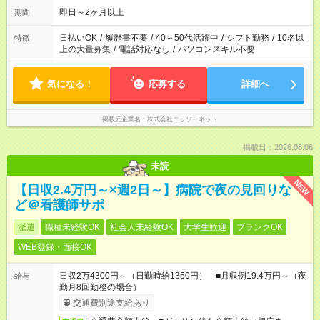
即日～2ヶ月以上
期間
日払いOK
/
履歴書不要
/
40～50代活躍中
/
シフト勤務
/
10名以
特徴
上の大量募集
/
電話対応なし
/
パソコンスキル不要
気になる！
応募する
詳細へ
掲載元企業名
株式会社ニッソーネット
掲載日：2026.08.06
未読
NEW
【日収2.4万円～×週2日～】病院で夜の見回りな
ど＠看護師サポ
派遣
職種未経験OK
社会人未経験OK
大学生歓迎
ブランクOK
WEB登録・面接OK
日収2万4300円～（日勤時給1350円） ■月収例19.4万円～（夜
給与
勤月8回勤務の場合）
交通費別途支給あり