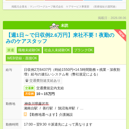
掲載元企業名
マンパワーグループ株式会社 ケアサービス事業部 （医療福祉介護関連）
掲載日：2026.08.06
未読
NEW
【週1日～で日収例2.6万円】来社不要！夜勤の
みのケアスタッフ
派遣
職種未経験OK
社会人未経験OK
ブランクOK
WEB登録・面接OK
日収例2万6437円（時給1550円×14.5時間勤務＋残業・深夜割
給与
増）給与の速払いシステム有（弊社規定による）
交通費別途支給あり
交通費規定内支給
交通費
10～15万円
月収例
神奈川県藤沢市
勤務地
湘南台駅
/
善行駅
/
鵠沼海岸駅
/
…
【勤務地選べます】介護施設
17:00～翌9:30 ※派遣先によって異なります
勤務時間