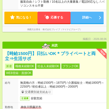
服装自由
/
シフト勤務
/
10名以上の大量募集
/
電話対応なし
/
パ
ソコンスキル不要
気になる！
応募する
詳細へ
掲載元企業名
株式会社ブレイブ（マイナビグループ）
掲載日：2026.08.06
未読
NEW
【時給1500円】日払いOK＊プライベートと両
立⇒生活サポ
派遣
職種未経験OK
社会人未経験OK
ブランクOK
WEB登録・面接OK
無資格の方：時給1500円～1875円 / 介護福祉士：時給1800円～
給与
2250円 / 初任者以上：時給1600円～2000円
交通費別途支給あり
全額支給
交通費
神奈川県藤沢市
勤務地