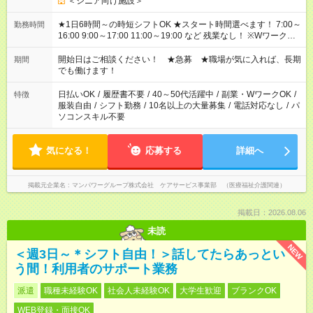
＜シニア向け施設＞
★1日6時間～の時短シフトOK ★スタート時間選べます！ 7:00～
勤務時間
16:00 9:00～17:00 11:00～19:00 など 残業なし！ ※Wワークの
場合、他のお仕事と合わせ週40時間超の就業はご案内できませ
ん ※法令に基づき、週20時間以上勤務は社会保険への加入対象
開始日はご相談ください！ ★急募 ★職場が気に入れば、長期
期間
となります ※労働者派遣法（日雇い派遣の原則禁止）により、
でも働けます！
短時間・短期間の就業はご案内が難しい場合があります
日払いOK
/
履歴書不要
/
40～50代活躍中
/
副業・WワークOK
/
特徴
服装自由
/
シフト勤務
/
10名以上の大量募集
/
電話対応なし
/
パ
ソコンスキル不要
気になる！
応募する
詳細へ
掲載元企業名
マンパワーグループ株式会社 ケアサービス事業部 （医療福祉介護関連）
掲載日：2026.08.06
未読
NEW
＜週3日～＊シフト自由！＞話してたらあっとい
う間！利用者のサポート業務
派遣
職種未経験OK
社会人未経験OK
大学生歓迎
ブランクOK
WEB登録・面接OK