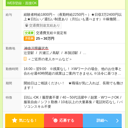
WEB登録・面接OK
経験者時給1800円～（夜勤時給2250円～）★日収3万2400円以
給与
上★日払い／週払い制度あり（月払いも選べます）※稼働開始時
は手続き完了次第のお支払いとなります。
交通費別途支給あり
交通費支給※規定有
交通費
25～30万円
月収例
神奈川県藤沢市
勤務地
辻堂駅
/
片瀬江ノ島駅
/
本鵠沼駅
/
…
＜ご近所の老人ホームなど＞
16:00～翌9:00 ※残業なし！ ※Wワークの場合、他のお仕事と
勤務時間
合わせ週40時間超の就業はご案内できません ※法令に基づき、
週20時間以上勤務は社会保険への加入対象となります ※労働者
派遣法（日雇い派遣の原則禁止）により、短時間・短期間の就
開始日はご相談ください！ ★職場が気に入れば、長期でも働け
期間
業はご案内が難しい場合があります
ます！
日払いOK
/
履歴書不要
/
40～50代活躍中
/
副業・WワークOK
/
特徴
服装自由
/
シフト勤務
/
10名以上の大量募集
/
電話対応なし
/
パ
ソコンスキル不要
気になる！
応募する
詳細へ