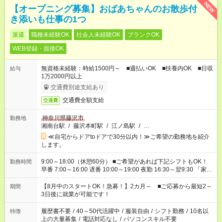
NEW
【オープニング募集】おばあちゃんのお散歩付
き添いも仕事の1つ
派遣
職種未経験OK
社会人未経験OK
ブランクOK
WEB登録・面接OK
無資格未経験：時給1500円～ ■週払いOK ■扶養内OK ■日収
給与
1万2000円以上
交通費別途支給あり
交通費全額支給
交通費
神奈川県藤沢市
勤務地
湘南台駅
/
藤沢本町駅
/
江ノ島駅
/
…
≪自宅からドアtoドアで30分以内！≫ご希望の勤務地を紹介
します。
9:00～18:00（休憩60分） ■ご希望があれば下記シフトもOK！
勤務時間
早番 7:00～16:00 遅番 10:00～19:00 夜勤 16:30～翌9:30 「家族
と休みを合わせたい」 「余裕を持って夕飯の準備がしたい」
「できれば残業はしたくない」 など、ご希望を教えてください
【8月中のスタートOK！急募！】2カ月～ ■ご応募から最短2～
期間
ね。 ※Wワーク希望の方へ 今ご覧のお仕事で希望する勤務時間
3日後に就業が可能です！
と、もう1つのお仕事の勤務時間。 合計で週40時間を超える場
合は応募できません。
履歴書不要
/
40～50代活躍中
/
服装自由
/
シフト勤務
/
10名以
特徴
上の大量募集
/
電話対応なし
/
パソコンスキル不要