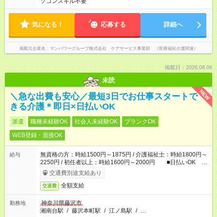
ソコンスキル不要
気になる！
応募する
詳細へ
掲載元企業名
マンパワーグループ株式会社 ケアサービス事業部 （医療福祉介護関連）
掲載日：2026.08.06
未読
NEW
＼急な出費も安心／最短3日でお仕事スタートで
きる介護＊即日×日払いOK
派遣
職種未経験OK
社会人未経験OK
ブランクOK
WEB登録・面接OK
無資格の方：時給1500円～1875円 / 介護福祉士：時給1800円～
給与
2250円 / 初任者以上：時給1600円～2000円 ■日払いOK ■
日収例：1万2000円（時給1500円×8h）
交通費別途支給あり
全額支給
交通費
神奈川県藤沢市
勤務地
湘南台駅
/
藤沢本町駅
/
江ノ島駅
/
…