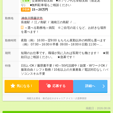
交通費全額支給 ■ガソリン代も全額支給（規定あ
交通費
り） ■無料駐車場もご相談ください
15～20万円
月収例
神奈川県藤沢市
勤務地
長後駅
/
江ノ島駅
/
湘南江の島駅
/
…
＜選べる勤務地＞病院 ※ご自宅の近くなど、お好きな場所
を選べます！
夜勤（例） 16:00～翌9:00 もちろん夜勤以外の時間も選べます
勤務時間
（例） 07:00～16:00※早番 09:00～18:00※日勤 11:00～
20:00※遅番 ※時間は、固定・選べる施設もあるので、ご希望が
あれば調整できます！ ※シフト制。勤務地により実働時間が異
短期のお仕事です。職場が気に入れば長期でも働けます！ ★開
期間
なります。★家庭の都合でお休みが必要な場合も遠慮なくご相談
始日はご相談ください。 ★急募です！
ください。
日払いOK
/
履歴書不要
/
40～50代活躍中
/
副業・WワークOK
/
特徴
服装自由
/
シフト勤務
/
10名以上の大量募集
/
電話対応なし
/
パ
ソコンスキル不要
気になる！
応募する
詳細へ
掲載元企業名
株式会社ネオキャリア ナイス！介護事業部
掲載日：2026.08.06