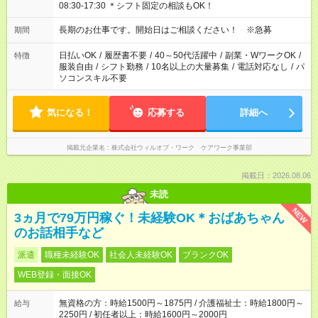
08:30-17:30 ＊シフト固定の相談もOK！
長期のお仕事です。開始日はご相談ください！ ※急募
期間
日払いOK
/
履歴書不要
/
40～50代活躍中
/
副業・WワークOK
/
特徴
服装自由
/
シフト勤務
/
10名以上の大量募集
/
電話対応なし
/
パ
ソコンスキル不要
気になる！
応募する
詳細へ
掲載元企業名
株式会社ウィルオブ・ワーク ケアワーク事業部
掲載日：2026.08.06
未読
NEW
3ヵ月で79万円稼ぐ！未経験OK＊おばあちゃん
のお話相手など
派遣
職種未経験OK
社会人未経験OK
ブランクOK
WEB登録・面接OK
無資格の方：時給1500円～1875円 / 介護福祉士：時給1800円～
給与
2250円 / 初任者以上：時給1600円～2000円