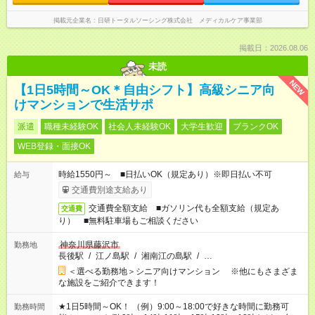
掲載元企業名
日研トータルソーシング株式会社 メディカルケア事業部
掲載日：2026.08.06
未読
NEW
【1日5時間～OK＊自由シフト】高級シニア向
けマンションで生活サポ
派遣
職種未経験OK
社会人未経験OK
大学生歓迎
ブランクOK
WEB登録・面接OK
時給1550円～ ■日払いOK（規定あり）※即日払い不可
給与
交通費別途支給あり
交通費全額支給 ■ガソリン代も全額支給（規定あ
交通費
り） ■無料駐車場もご相談ください
神奈川県藤沢市
勤務地
長後駅
/
江ノ島駅
/
湘南江の島駅
/
…
＜選べる勤務地＞シニア向けマンション ※他にもさまざま
な施設をご紹介できます！
★1日5時間～OK！ （例）9:00～18:00で好きな時間に勤務可
勤務時間