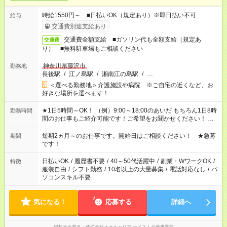
時給1550円～ ■日払いOK（規定あり）※即日払い不可
給与
交通費別途支給あり
交通費全額支給 ■ガソリン代も全額支給（規定あ
交通費
り） ■無料駐車場もご相談ください
神奈川県藤沢市
勤務地
長後駅
/
江ノ島駅
/
湘南江の島駅
/
…
＜選べる勤務地＞介護施設や病院 ※ご自宅の近くなど、お
好きな場所を選べます！
★1日5時間～OK！ （例）9:00～18:00のあいだ もちろん1日8時
勤務時間
間のお仕事もご紹介可能です！ご希望をお聞かせください！ ※
週最低15時間以上の勤務が必要です
短期2ヵ月～のお仕事です。開始日はご相談ください！ ★急募
期間
です！
日払いOK
/
履歴書不要
/
40～50代活躍中
/
副業・WワークOK
/
特徴
服装自由
/
シフト勤務
/
10名以上の大量募集
/
電話対応なし
/
パ
ソコンスキル不要
気になる！
応募する
詳細へ