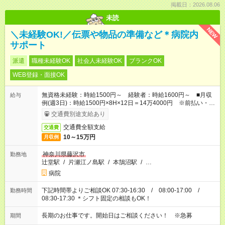
掲載日：2026.08.06
未読
NEW
＼未経験OK!／伝票や物品の準備など＊病院内
サポート
派遣
職種未経験OK
社会人未経験OK
ブランクOK
WEB登録・面接OK
無資格未経験：時給1500円～ 経験者：時給1600円～ ■月収
給与
例(週3日)：時給1500円×8H×12日＝14万4000円 ※前払い・日
払い・週払いOK
交通費別途支給あり
交通費全額支給
交通費
10～15万円
月収例
神奈川県藤沢市
勤務地
辻堂駅
/
片瀬江ノ島駅
/
本鵠沼駅
/
…
病院
下記時間帯よりご相談OK 07:30-16:30 / 08:00-17:00 /
勤務時間
08:30-17:30 ＊シフト固定の相談もOK！
長期のお仕事です。開始日はご相談ください！ ※急募
期間