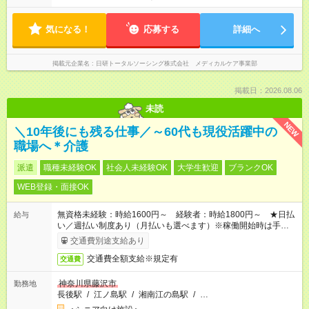
気になる！
応募する
詳細へ
掲載元企業名
日研トータルソーシング株式会社 メディカルケア事業部
掲載日：2026.08.06
未読
NEW
＼10年後にも残る仕事／～60代も現役活躍中の
職場へ＊介護
派遣
職種未経験OK
社会人未経験OK
大学生歓迎
ブランクOK
WEB登録・面接OK
無資格未経験：時給1600円～ 経験者：時給1800円～ ★日払
給与
い／週払い制度あり（月払いも選べます）※稼働開始時は手続き
完了次第のお支払いとなります。
交通費別途支給あり
交通費全額支給※規定有
交通費
神奈川県藤沢市
勤務地
長後駅
/
江ノ島駅
/
湘南江の島駅
/
…