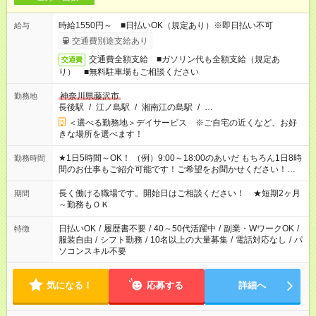
時給1550円～ ■日払いOK（規定あり）※即日払い不可
給与
交通費別途支給あり
交通費全額支給 ■ガソリン代も全額支給（規定あ
交通費
り） ■無料駐車場もご相談ください
神奈川県藤沢市
勤務地
長後駅
/
江ノ島駅
/
湘南江の島駅
/
…
＜選べる勤務地＞デイサービス ※ご自宅の近くなど、お好
きな場所を選べます！
★1日5時間～OK！ （例）9:00～18:00のあいだ もちろん1日8時
勤務時間
間のお仕事もご紹介可能です！ご希望をお聞かせください！★家
庭の都合でお休みが必要な場合も遠慮なくご相談ください。 ※
週最低15時間以上の勤務が必要です
長く働ける職場です。開始日はご相談ください！ ★短期2ヶ月
期間
～勤務もＯＫ
日払いOK
/
履歴書不要
/
40～50代活躍中
/
副業・WワークOK
/
特徴
服装自由
/
シフト勤務
/
10名以上の大量募集
/
電話対応なし
/
パ
ソコンスキル不要
気になる！
応募する
詳細へ