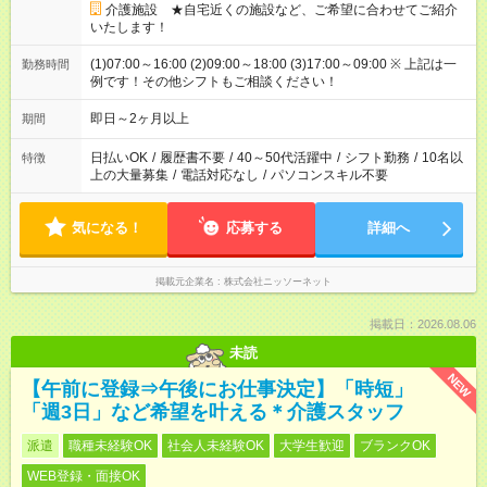
介護施設 ★自宅近くの施設など、ご希望に合わせてご紹介
いたします！
(1)07:00～16:00 (2)09:00～18:00 (3)17:00～09:00 ※ 上記は一
勤務時間
例です！その他シフトもご相談ください！
即日～2ヶ月以上
期間
日払いOK
/
履歴書不要
/
40～50代活躍中
/
シフト勤務
/
10名以
特徴
上の大量募集
/
電話対応なし
/
パソコンスキル不要
気になる！
応募する
詳細へ
掲載元企業名
株式会社ニッソーネット
掲載日：2026.08.06
未読
NEW
【午前に登録⇒午後にお仕事決定】「時短」
「週3日」など希望を叶える＊介護スタッフ
派遣
職種未経験OK
社会人未経験OK
大学生歓迎
ブランクOK
WEB登録・面接OK