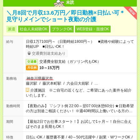
未読
NEW
＼月8回で月収13.6万円／即日勤務×日払い可＊
見守りメインでショート夜勤の介護
派遣
社会人未経験OK
ブランクOK
WEB登録・面接OK
日収1万7100円～（日勤時給1800円～） ■資格や経験によって
給与
時給UP ■日払いOK！
交通費別途支給あり
交通費全額支給（ガソリン代もOK）
交通費
10～15万円
月収例
神奈川県藤沢市
勤務地
藤沢駅
/
藤沢本町駅
/
六会日大前駅
/
…
介護施設 ※ご自宅の近くなど、ご希望にあった案件を紹介
いたします。
【夜勤のみ】 ▽シフト例 22:00～翌07:00(休憩60分) ★日勤希望
勤務時間
の方は別途ご相談ください！ ※週40時間以上働いている方のW
ワークはNG
【最短2日でお仕事スタート！】お試しで1ヶ月～！自分に合え
期間
ばそのまま長期もOK！
日払いOK
/
履歴書不要
/
40～50代活躍中
/
副業・WワークOK
/
特徴