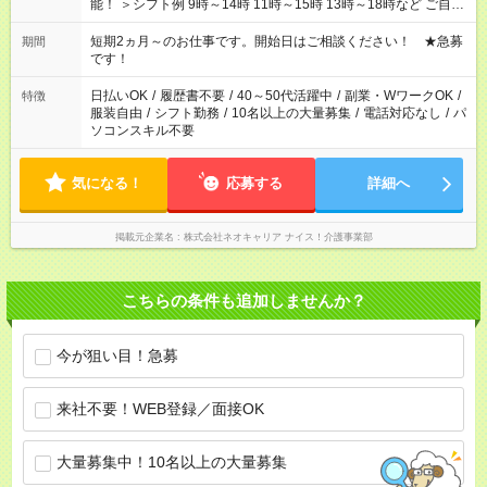
能！ ＞シフト例 9時～14時 11時～15時 13時～18時など ご自身
のご都合に合わせて勤務時間をご相談ください！ ★家庭の都合
でお休みや時間の調整が必要な場合も遠慮なくご相談くださ
短期2ヵ月～のお仕事です。開始日はご相談ください！ ★急募
期間
い。
です！
日払いOK
/
履歴書不要
/
40～50代活躍中
/
副業・WワークOK
/
特徴
服装自由
/
シフト勤務
/
10名以上の大量募集
/
電話対応なし
/
パ
ソコンスキル不要
気になる！
応募する
詳細へ
掲載元企業名
株式会社ネオキャリア ナイス！介護事業部
こちらの条件も追加しませんか？
今が狙い目！急募
来社不要！WEB登録／面接OK
大量募集中！10名以上の大量募集