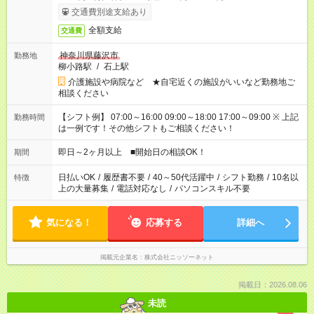
交通費別途支給あり
全額支給
交通費
神奈川県藤沢市
勤務地
柳小路駅
/
石上駅
介護施設や病院など ★自宅近くの施設がいいなど勤務地ご
相談ください
【シフト例】 07:00～16:00 09:00～18:00 17:00～09:00 ※ 上記
勤務時間
は一例です！その他シフトもご相談ください！
即日～2ヶ月以上 ■開始日の相談OK！
期間
日払いOK
/
履歴書不要
/
40～50代活躍中
/
シフト勤務
/
10名以
特徴
上の大量募集
/
電話対応なし
/
パソコンスキル不要
気になる！
応募する
詳細へ
掲載元企業名
株式会社ニッソーネット
掲載日：2026.08.06
未読