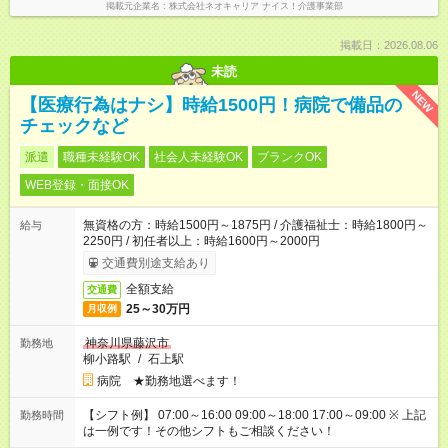
掲載元企業名
株式会社ネオキャリア ナイス！介護事業部
掲載日：2026.08.06
未読
NEW
【医療行為はナシ】時給1500円！病院で備品の
チェックなど
派遣
職種未経験OK
社会人未経験OK
ブランクOK
WEB登録・面接OK
無資格の方：時給1500円～1875円 / 介護福祉士：時給1800円～
給与
2250円 / 初任者以上：時給1600円～2000円
交通費別途支給あり
全額支給
交通費
25～30万円
月収例
神奈川県藤沢市
勤務地
柳小路駅
/
石上駅
病院 ★勤務地選べます！
【シフト例】 07:00～16:00 09:00～18:00 17:00～09:00 ※ 上記
勤務時間
は一例です！その他シフトもご相談ください！