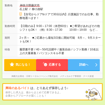
神奈川県藤沢市
勤務地
石上駅
/
柳小路駅
【自宅からドアtoドアで30分以内】介護施設でのお仕事。勤
務地選べます！
【日勤のみ】9:00～17:00（休憩60分） ■ご希望があればその他
勤務時間
シフトもOK！ （例）8:30～17:30 10:00～19:00 など
「家族とお休みを合わせたい」 「できれば残業はしたくない」
など、あなたのご希望に沿ったお仕事をご紹介します！ ※Wワ
2ヶ月～ ■ご応募から最短3日後に開始可能 8月～、9月スター
期間
ーク希望の方へ 今ご覧のお仕事で希望する勤務時間と、もう1つ
トもOK！
のお仕事の勤務時間。 合計で週40時間を超える場合は応募でき
ません
履歴書不要
/
40～50代活躍中
/
服装自由
/
シフト勤務
/
10名以
特徴
上の大量募集
/
パソコンスキル不要
気になる！
応募する
詳細へ
掲載元企業名
日研トータルソーシング株式会社 メディカルケア事業部 ナース派遣
興味のあるバイト
は、とりあえず保存しよう♪
保存した求人は、後からまとめて応募できるよ。
企業からアプローチが届くことも！