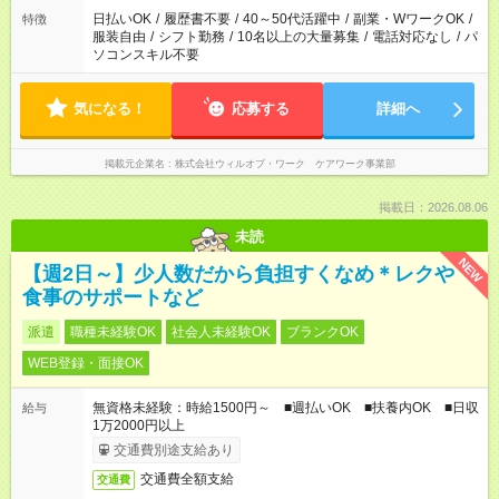
日払いOK
/
履歴書不要
/
40～50代活躍中
/
副業・WワークOK
/
特徴
服装自由
/
シフト勤務
/
10名以上の大量募集
/
電話対応なし
/
パ
ソコンスキル不要
気になる！
応募する
詳細へ
掲載元企業名
株式会社ウィルオブ・ワーク ケアワーク事業部
掲載日：2026.08.06
未読
NEW
【週2日～】少人数だから負担すくなめ＊レクや
食事のサポートなど
派遣
職種未経験OK
社会人未経験OK
ブランクOK
WEB登録・面接OK
無資格未経験：時給1500円～ ■週払いOK ■扶養内OK ■日収
給与
1万2000円以上
交通費別途支給あり
交通費全額支給
交通費