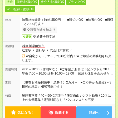
派遣
職種未経験OK
社会人未経験OK
ブランクOK
WEB登録・面接OK
無資格未経験：時給1500円～ ■週払いOK ■扶養内OK ■日収
給与
1万2000円以上
交通費別途支給あり
交通費全額支給
交通費
神奈川県藤沢市
勤務地
辻堂駅
/
善行駅
/
六会日大前駅
/
…
≪自宅からドアtoドアで30分以内！≫ご希望の勤務地を紹介
します。
9:00～18:00（休憩60分） ■ご希望があれば下記シフトもOK！
勤務時間
早番 7:00～16:00 遅番 10:00～19:00 「家族と休みを合わせた
い」 「余裕を持って夕飯の準備がしたい」 「できれば残業はし
たくない」 など、ご希望を教えてくださいね。 ※Wワーク希望
【現在も積極採用中！急募！】2カ月～ ■ご応募から最短2～3
期間
の方へ 今ご覧のお仕事で希望する勤務時間と、もう1つのお仕事
日後の就業も相談可能です！
の勤務時間。 合計で週40時間を超える場合は応募できません。
履歴書不要
/
40～50代活躍中
/
服装自由
/
シフト勤務
/
10名以
特徴
上の大量募集
/
電話対応なし
/
パソコンスキル不要
気になる！
応募する
詳細へ