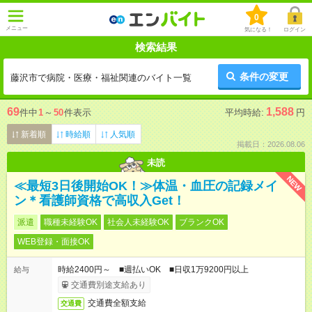
0
メニュー
気になる！
ログイン
検索結果
条件の変更
藤沢市で病院・医療・福祉関連のバイト一覧
69
1,588
件中
1
～
50
件表示
平均時給:
円
新着順
時給順
人気順
掲載日：2026.08.06
未読
NEW
≪最短3日後開始OK！≫体温・血圧の記録メイ
ン＊看護師資格で高収入Get！
派遣
職種未経験OK
社会人未経験OK
ブランクOK
WEB登録・面接OK
時給2400円～ ■週払いOK ■日収1万9200円以上
給与
交通費別途支給あり
交通費全額支給
交通費