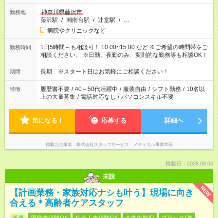
神奈川県藤沢市
勤務地
藤沢駅
/
湘南台駅
/
辻堂駅
/
…
病院やクリニックなど
1日5時間～も相談可！ 10:00~15:00 など ※ご希望の時間帯をご
勤務時間
相談ください。 ※日勤、夜勤のみ、変則的な勤務等も相談OK！
長期 ※スタート日はお気軽にご相談ください！
期間
履歴書不要
/
40～50代活躍中
/
服装自由
/
シフト勤務
/
10名以
特徴
上の大量募集
/
電話対応なし
/
パソコンスキル不要
気になる！
応募する
詳細へ
掲載元企業名
株式会社スタッフサービス メディカル事業本部
掲載日：2026.08.06
未読
NEW
【計画業務・家族対応ナシも叶う】現場に向き
合える＊高齢者ケアスタッフ