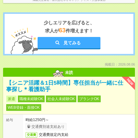
掲載元企業名
株式会社ネオキャリア ナイス！介護事業部
少しエリアを広げると、
63
求人が
件増えます！
見てみる
掲載日：2026.08.06
未読
NEW
【シニア活躍＆1日5時間】専任担当が一緒に仕
事探し＊看護助手
派遣
職種未経験OK
社会人未経験OK
ブランクOK
WEB登録・面接OK
時給1250円～
給与
交通費別途支給あり
交通費規定内支給
交通費