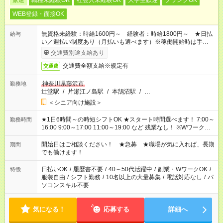
派遣
職種未経験OK
社会人未経験OK
大学生歓迎
ブランクOK
WEB登録・面接OK
無資格未経験：時給1600円～ 経験者：時給1800円～ ★日払
給与
い／週払い制度あり（月払いも選べます）※稼働開始時は手続き
完了次第のお支払いとなります。
交通費別途支給あり
交通費全額支給※規定有
交通費
神奈川県藤沢市
勤務地
辻堂駅
/
片瀬江ノ島駅
/
本鵠沼駅
/
…
＜シニア向け施設＞
★1日6時間～の時短シフトOK ★スタート時間選べます！ 7:00～
勤務時間
16:00 9:00～17:00 11:00～19:00 など 残業なし！ ※Wワークの
場合、他のお仕事と合わせ週40時間超の就業はご案内できませ
ん ※法令に基づき、週20時間以上勤務は社会保険への加入対象
開始日はご相談ください！ ★急募 ★職場が気に入れば、長期
期間
となります ※労働者派遣法（日雇い派遣の原則禁止）により、
でも働けます！
短時間・短期間の就業はご案内が難しい場合があります
日払いOK
/
履歴書不要
/
40～50代活躍中
/
副業・WワークOK
/
特徴
服装自由
/
シフト勤務
/
10名以上の大量募集
/
電話対応なし
/
パ
ソコンスキル不要
気になる！
応募する
詳細へ