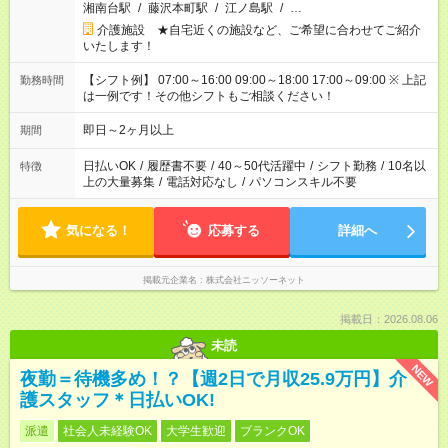
湘南台駅
/
藤沢本町駅
/
江ノ島駅
/
…
介護施設 ★自宅近くの施設など、ご希望に合わせてご紹介
いたします！
【シフト例】 07:00～16:00 09:00～18:00 17:00～09:00 ※ 上記
勤務時間
は一例です！その他シフトもご相談ください！
即日～2ヶ月以上
期間
日払いOK
/
履歴書不要
/
40～50代活躍中
/
シフト勤務
/
10名以
特徴
上の大量募集
/
電話対応なし
/
パソコンスキル不要
気になる！
応募する
詳細へ
掲載元企業名
株式会社ニッソーネット
掲載日：2026.08.06
未読
NEW
夜勤＝待機多め！？【週2日で月収25.9万円】介
護スタッフ＊日払いOK!
派遣
社会人未経験OK
大学生歓迎
ブランクOK