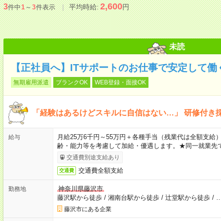
2,600
3
平均時給:
円
件中
1
～
3
件表示
未読
【正社員へ】ITサポートのお仕事で安定して働
無期雇用派遣
ブランクOK
WEB登録・面接OK
「経験はあるけどスキルに自信はない…」 研修付き
月給25万6千円～55万円＋各種手当（残業代は全額支給）
給与
齢・能力等を考慮して加給・優遇します。★同一就業先で
交通費別途支給あり
交通費全額支給
交通費
神奈川県藤沢市
勤務地
藤沢駅から徒歩
/
湘南台駅から徒歩
/
辻堂駅から徒歩
/
藤沢市にある企業