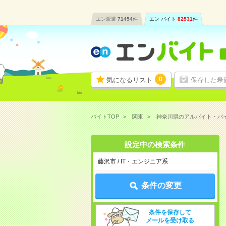
エン派遣
71454
件
エン バイト
82531
件
0
気になるリスト
保存した希
バイトTOP
関東
神奈川県のアルバイト・バ
設定中の検索条件
藤沢市 / IT・エンジニア系
条件の変更
条件を保存して
メールを受け取る