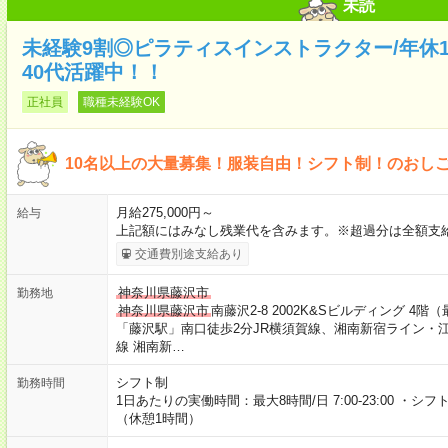
未読
未経験9割◎ピラティスインストラクター/年休120
40代活躍中！！
正社員
職種未経験OK
10名以上の大量募集！服装自由！シフト制！のおし
月給275,000円～
給与
上記額にはみなし残業代を含みます。※超過分は全額支給
交通費別途支給あり
神奈川県藤沢市
勤務地
神奈川県藤沢市
南藤沢2-8 2002K&Sビルディング 
「藤沢駅」南口徒歩2分JR横須賀線、湘南新宿ライン・
線 湘南新…
シフト制
勤務時間
1日あたりの実働時間：最大8時間/日 7:00-23:00 ・シ
（休憩1時間）