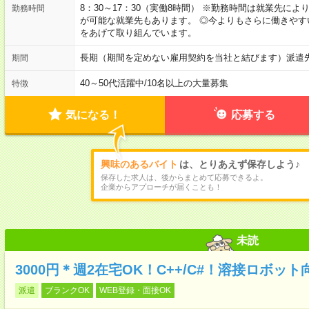
8：30～17：30（実働8時間） ※勤務時間は就業先に
勤務時間
が可能な就業先もあります。 ◎今よりもさらに働きや
をあげて取り組んでいます。
長期（期間を定めない雇用契約を当社と結びます）派遣
期間
40～50代活躍中
/
10名以上の大量募集
特徴
気になる！
応募する
興味のあるバイト
は、とりあえず保存しよう♪
保存した求人は、後からまとめて応募できるよ。
企業からアプローチが届くことも！
未読
3000円＊週2在宅OK！C++/C#！溶接ロボット
派遣
ブランクOK
WEB登録・面接OK