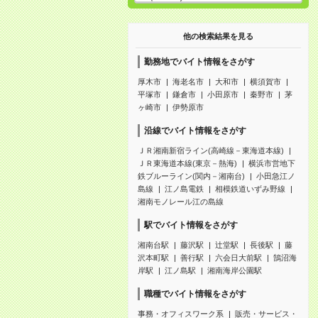
他の検索結果を見る
勤務地でバイト情報をさがす
厚木市
海老名市
大和市
横須賀市
平塚市
鎌倉市
小田原市
秦野市
茅
ヶ崎市
伊勢原市
沿線でバイト情報をさがす
ＪＲ湘南新宿ライン(高崎線－東海道本線)
ＪＲ東海道本線(東京－熱海)
横浜市営地下
鉄ブルーライン(関内－湘南台)
小田急江ノ
島線
江ノ島電鉄
相模鉄道いずみ野線
湘南モノレール江の島線
駅でバイト情報をさがす
湘南台駅
藤沢駅
辻堂駅
長後駅
藤
沢本町駅
善行駅
六会日大前駅
鵠沼海
岸駅
江ノ島駅
湘南海岸公園駅
職種でバイト情報をさがす
事務・オフィスワーク系
販売・サービス・