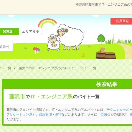
神奈川県藤沢市でIT・エンジニア系
会員登録
エリア変更
関東版
望条件
イト一覧
藤沢市のIT・エンジニア系のアルバイト・バイト一覧
検索結果
藤沢市
IT・エンジニア系
で
のバイト一覧
藤沢市のアルバイト情報です。IT・エンジニア系のアルバイトには、
テクニカルサポ
プリケーション系）
、
運用管理・保守
などがあります。さらに、
単発
などの期間や、
だけます。