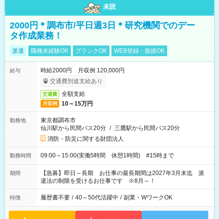
未読
2000円＊調布市/平日週3日＊研究機関でのデー
タ作成業務！
派遣
職種未経験OK
ブランクOK
WEB登録・面接OK
時給2000円 月収例 120,000円
給与
交通費別途支給あり
全額支給
交通費
10～15万円
月収例
東京都調布市
勤務地
仙川駅から民間バス20分
/
三鷹駅から民間バス20分
消防・防災に関する財団法人
09:00～15:00(実働5時間 休憩1時間) #15時まで
勤務時間
【急募】即日～長期 お仕事の最長期間は2027年3月末迄 派
期間
遣法の制限を受けるお仕事です ※8月～！
履歴書不要
/
40～50代活躍中
/
副業・WワークOK
特徴