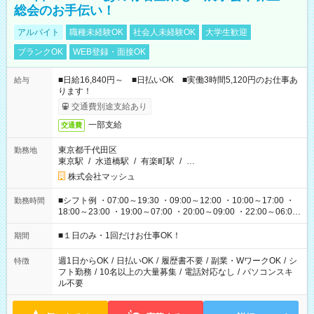
総会のお手伝い！
アルバイト
職種未経験OK
社会人未経験OK
大学生歓迎
ブランクOK
WEB登録・面接OK
■日給16,840円～ ■日払いOK ■実働3時間5,120円のお仕事あ
給与
ります！
交通費別途支給あり
一部支給
交通費
東京都千代田区
勤務地
東京駅
/
水道橋駅
/
有楽町駅
/
…
株式会社マッシュ
■シフト例 ・07:00～19:30 ・09:00～12:00 ・10:00～17:00 ・
勤務時間
18:00～23:00 ・19:00～07:00 ・20:00～09:00 ・22:00～06:00
etc ★最短で3時間で5,120円のお仕事から 15時間で2万円近く稼
げるお仕事も！ ご希望のお時間に合わせてご紹介！ ※シフトは
■１日のみ・1回だけお仕事OK！
期間
現場によって異なります。 ※勿論、休憩時間はあるのでご安心
ください！
週1日からOK
/
日払いOK
/
履歴書不要
/
副業・WワークOK
/
シ
特徴
フト勤務
/
10名以上の大量募集
/
電話対応なし
/
パソコンスキ
ル不要