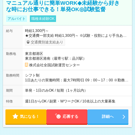
マニュアル通りに簡単WORK◆未経験から好き
な時にお仕事できる！単発OK◎試験監督
アルバイト
職種未経験OK
時給1,300円～
給与
★交通費一部支給 時給1,300円～ ※試験・役割により手当あり
※勤務回数により昇給あり 【即給（前払い）オプションあ
交通費別途支給あり
り！】 希望される場合、勤務から1週間ほどで給与の一部を受け
取れます。 ※手数料418円がかかります。 【過去試験日の収入
東京都港区
勤務地
例】 ・河合塾模擬試験 8:30～17:30（休憩1時間） 時給1,300円
東京都港区港南（最寄り駅：品川駅）
×8時間＝日収10,400円＋交通費 ※当日の役割により時給＋100
円の場合あり ・国家試験 7:00～13:30（休憩なし） 時給1,300
株式会社全国試験運営センター
円（役割手当＋100円）×6時間＝日収8,400円＋交通費 【試用期
間】試用期間なし
シフト制
勤務時間
1日あたりの実働時間：最大7時間/日 09：00～17：00 ※勤務時
間は 試験により異なります。
単発・1日のみOK / 短期（1ヶ月以内）
期間
週1日からOK / 副業・WワークOK / 10名以上の大量募集
特徴
気になる！
応募する
詳細へ