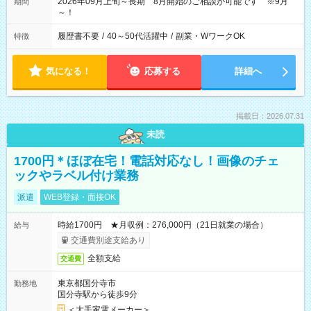
2026年09月上旬～長期 8月開始のご相談が可能です ※9月
期間
～！
履歴書不要
/
40～50代活躍中
/
副業・WワークOK
特徴
気になる！
応募する
詳細へ
掲載日：2026.07.31
未読
1700円＊ほぼ在宅！電話対応なし！画像のチェ
ックやラベル付け業務
派遣
WEB登録・面接OK
時給1700円 ★月収例：276,000円（21日就業の場合）
給与
交通費別途支給あり
全額支給
交通費
東京都国分寺市
勤務地
国分寺駅から徒歩9分
＜大手家電メーカー＞