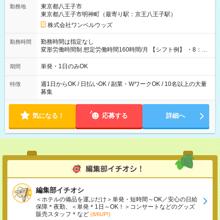
用期間なし
東京都八王子市
勤務地
東京都八王子市明神町（最寄り駅：京王八王子駅）
株式会社ワンベルウッズ
勤務時間は指定なし
勤務時間
変形労働時間制 想定労働時間160時間/月 【シフト例】 ・8：00
～21：00
単発・1日のみOK
期間
週1日からOK / 日払いOK / 副業・WワークOK / 10名以上の大量
特徴
募集
気になる！
応募する
詳細へ
編集部イチオシ
＜ホテルの備品を運ぶだけ＞単発・短時間～OK／安心の日給
保障＊夜勤、＜単発＊1日～OK！＞コンサートなどのグッズ
販売スタッフ＊など
(8/6UP!)