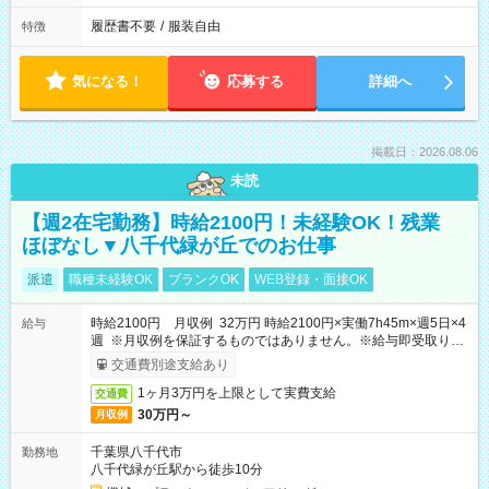
履歴書不要
/
服装自由
特徴
気になる！
応募する
詳細へ
掲載日：2026.08.06
未読
【週2在宅勤務】時給2100円！未経験OK！残業
ほぼなし▼八千代緑が丘でのお仕事
派遣
職種未経験OK
ブランクOK
WEB登録・面接OK
時給2100円 月収例 32万円 時給2100円×実働7h45m×週5日×4
給与
週 ※月収例を保証するものではありません。※給与即受取りサ
ービス利用可（利用条件有）
交通費別途支給あり
1ヶ月3万円を上限として実費支給
交通費
30万円～
月収例
千葉県八千代市
勤務地
八千代緑が丘駅から徒歩10分