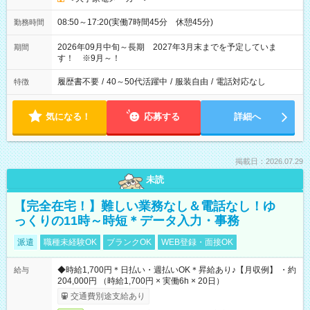
08:50～17:20(実働7時間45分 休憩45分)
勤務時間
2026年09月中旬～長期 2027年3月末までを予定していま
期間
す！ ※9月～！
履歴書不要
/
40～50代活躍中
/
服装自由
/
電話対応なし
特徴
気になる！
応募する
詳細へ
掲載日：2026.07.29
未読
【完全在宅！】難しい業務なし＆電話なし！ゆ
っくりの11時～時短＊データ入力・事務
派遣
職種未経験OK
ブランクOK
WEB登録・面接OK
◆時給1,700円＊日払い・週払いOK＊昇給あり♪【月収例】 ・約
給与
204,000円 （時給1,700円 × 実働6h × 20日）
交通費別途支給あり