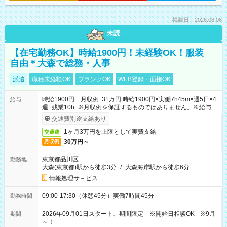
掲載日：2026.08.06
未読
【在宅勤務OK】時給1900円！未経験OK！服装
自由＊大森で総務・人事
派遣
職種未経験OK
ブランクOK
WEB登録・面接OK
時給1900円 月収例 31万円 時給1900円×実働7h45m×週5日×4
給与
週+残業10h ※月収例を保証するものではありません。※給与即
受取りサービス利用可（利用条件有）
交通費別途支給あり
1ヶ月3万円を上限として実費支給
交通費
30万円～
月収例
東京都品川区
勤務地
大森(東京都)駅から徒歩3分
/
大森海岸駅から徒歩6分
情報処理サ－ビス
09:00-17:30（休憩45分）実働7時間45分
勤務時間
2026年09月01日スタート、期間限定 ※開始日相談OK ※9月
期間
～！