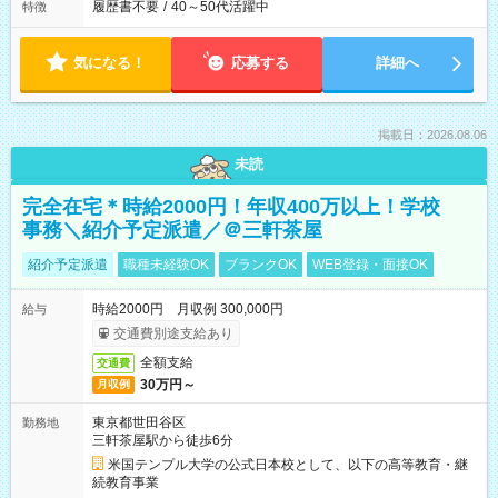
履歴書不要
/
40～50代活躍中
特徴
気になる！
応募する
詳細へ
掲載日：2026.08.06
未読
完全在宅＊時給2000円！年収400万以上！学校
事務＼紹介予定派遣／＠三軒茶屋
紹介予定派遣
職種未経験OK
ブランクOK
WEB登録・面接OK
時給2000円 月収例 300,000円
給与
交通費別途支給あり
全額支給
交通費
30万円～
月収例
東京都世田谷区
勤務地
三軒茶屋駅から徒歩6分
米国テンプル大学の公式日本校として、以下の高等教育・継
続教育事業