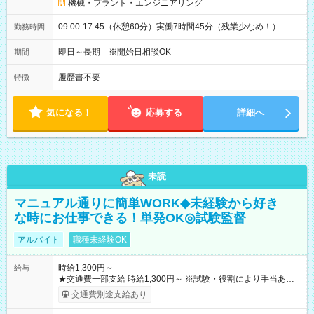
機械・プラント・エンジニアリング
09:00-17:45（休憩60分）実働7時間45分（残業少なめ！）
勤務時間
即日～長期 ※開始日相談OK
期間
履歴書不要
特徴
気になる！
応募する
詳細へ
未読
マニュアル通りに簡単WORK◆未経験から好き
な時にお仕事できる！単発OK◎試験監督
アルバイト
職種未経験OK
時給1,300円～
給与
★交通費一部支給 時給1,300円～ ※試験・役割により手当あり
※勤務回数により昇給あり 【即給（前払い）オプションあ
交通費別途支給あり
り！】 希望される場合、勤務から1週間ほどで給与の一部を受け
取れます。 ※手数料418円がかかります。 【過去試験日の収入