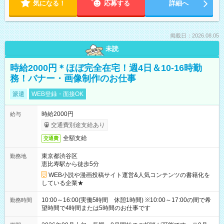
気になる！
応募する
詳細へ
掲載日：2026.08.05
未読
時給2000円＊ほぼ完全在宅！週4日＆10-16時勤
務！バナー・画像制作のお仕事
派遣
WEB登録・面接OK
時給2000円
給与
交通費別途支給あり
全額支給
交通費
東京都渋谷区
勤務地
恵比寿駅から徒歩5分
WEB小説や漫画投稿サイト運営&人気コンテンツの書籍化を
している企業★
10:00～16:00(実働5時間 休憩1時間) ※10:00～17:00の間で希
勤務時間
望時間で4時間または5時間のお仕事です