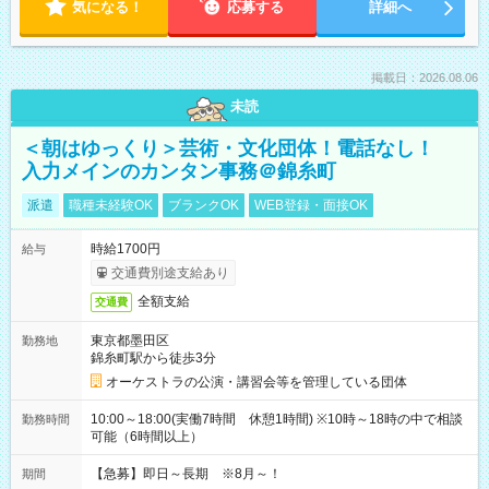
気になる！
応募する
詳細へ
掲載日：2026.08.06
未読
＜朝はゆっくり＞芸術・文化団体！電話なし！
入力メインのカンタン事務＠錦糸町
派遣
職種未経験OK
ブランクOK
WEB登録・面接OK
時給1700円
給与
交通費別途支給あり
全額支給
交通費
東京都墨田区
勤務地
錦糸町駅から徒歩3分
オーケストラの公演・講習会等を管理している団体
10:00～18:00(実働7時間 休憩1時間) ※10時～18時の中で相談
勤務時間
可能（6時間以上）
【急募】即日～長期 ※8月～！
期間