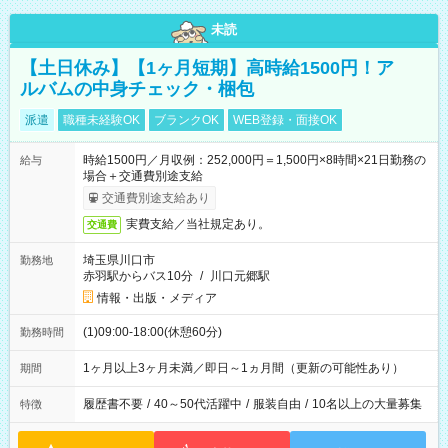
未読
【土日休み】【1ヶ月短期】高時給1500円！ア
ルバムの中身チェック・梱包
派遣
職種未経験OK
ブランクOK
WEB登録・面接OK
時給1500円／月収例：252,000円＝1,500円×8時間×21日勤務の
給与
場合＋交通費別途支給
交通費別途支給あり
実費支給／当社規定あり。
交通費
埼玉県川口市
勤務地
赤羽駅からバス10分
/
川口元郷駅
情報・出版・メディア
(1)09:00-18:00(休憩60分)
勤務時間
1ヶ月以上3ヶ月未満／即日～1ヵ月間（更新の可能性あり）
期間
履歴書不要
/
40～50代活躍中
/
服装自由
/
10名以上の大量募集
特徴