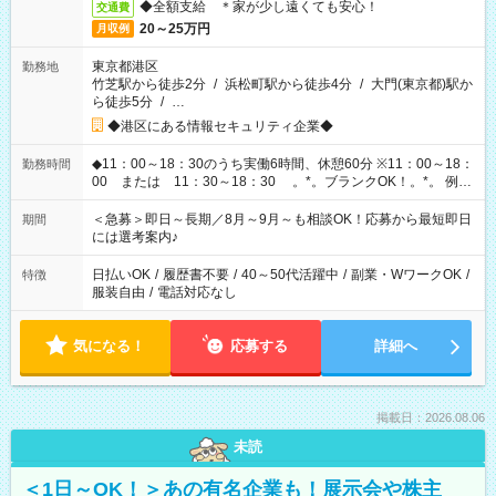
◆全額支給 ＊家が少し遠くても安心！
交通費
20～25万円
月収例
東京都港区
勤務地
竹芝駅から徒歩2分
/
浜松町駅から徒歩4分
/
大門(東京都)駅か
ら徒歩5分
/
…
◆港区にある情報セキュリティ企業◆
◆11：00～18：30のうち実働6時間、休憩60分 ※11：00～18：
勤務時間
00 または 11：30～18：30 。*。ブランクOK！。*。 例え
ば前職が、 在宅/財団法人/事務/コールセンター/受付/販売/カフェ
スタッフ スイーツ販売/ホテルフロント/化粧品販売/など 様々な
＜急募＞即日～長期／8月～9月～も相談OK！応募から最短即日
期間
業界から入社して活躍されています♪
には選考案内♪
日払いOK
/
履歴書不要
/
40～50代活躍中
/
副業・WワークOK
/
特徴
服装自由
/
電話対応なし
気になる！
応募する
詳細へ
掲載日：2026.08.06
未読
＜1日～OK！＞あの有名企業も！展示会や株主