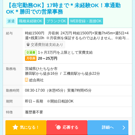
【在宅勤務OK】17時まで＊未経験OK！車通勤
OK＊勝田での営業事務
派遣
職種未経験OK
ブランクOK
WEB登録・面接OK
時給1500円 月収例 24万円 時給1500円×実働7h45m×週5日×4
給与
週+残業10h ※月収例を保証するものではありません。※給与即
受取りサービス利用可（利用条件有）
交通費別途支給あり
1ヶ月3万円を上限として実費支給
交通費
20～25万円
月収例
茨城県ひたちなか市
勤務地
勝田駅から徒歩16分
/
工機前駅から徒歩22分
総合商社
08:30-17:00（休憩45分）実働7時間45分
勤務時間
即日～長期 ※開始日相談OK
期間
履歴書不要
特徴
気になる！
応募する
詳細へ