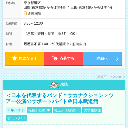
東京都港区
勤務地
田町(東京都)駅から徒歩4分
/
三田(東京都)駅から徒歩7分
金融関連
8:30～12:30
勤務時間
【急募】即日～長期 ※8月～OK！
期間
履歴書不要
/
40～50代活躍中
/
服装自由
特徴
気になる！
応募する
詳細へ
掲載日：2026.08.03
未読
＜日本を代表するバンド＊サカナクション＞ツ
アー公演のサポートバイト＠日本武道館
アルバイト
職種未経験OK
社会人未経験OK
大学生歓迎
ブランクOK