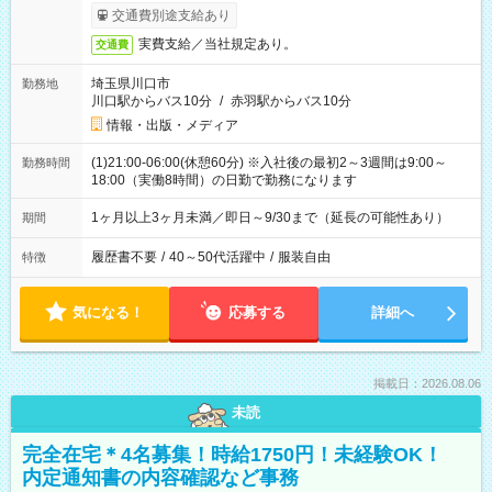
交通費別途支給あり
実費支給／当社規定あり。
交通費
埼玉県川口市
勤務地
川口駅からバス10分
/
赤羽駅からバス10分
情報・出版・メディア
(1)21:00-06:00(休憩60分) ※入社後の最初2～3週間は9:00～
勤務時間
18:00（実働8時間）の日勤で勤務になります
1ヶ月以上3ヶ月未満／即日～9/30まで（延長の可能性あり）
期間
履歴書不要
/
40～50代活躍中
/
服装自由
特徴
気になる！
応募する
詳細へ
掲載日：2026.08.06
未読
完全在宅＊4名募集！時給1750円！未経験OK！
内定通知書の内容確認など事務