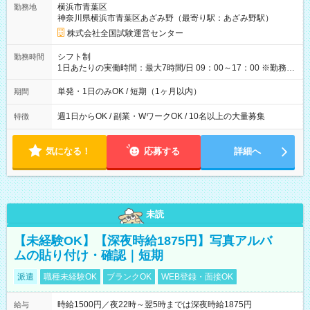
横浜市青葉区
勤務地
例】 ・河合塾模擬試験 8:30～17:30（休憩1時間） 時給1,300円
神奈川県横浜市青葉区あざみ野（最寄り駅：あざみ野駅）
×8時間＝日収10,400円＋交通費 ※当日の役割により時給＋100
円の場合あり ・国家試験 7:00～13:30（休憩なし） 時給1,300
株式会社全国試験運営センター
円（役割手当＋100円）×6時間＝日収8,400円＋交通費 【試用期
間】試用期間なし
シフト制
勤務時間
1日あたりの実働時間：最大7時間/日 09：00～17：00 ※勤務時
間は 試験により異なります。
単発・1日のみOK / 短期（1ヶ月以内）
期間
週1日からOK / 副業・WワークOK / 10名以上の大量募集
特徴
気になる！
応募する
詳細へ
未読
【未経験OK】【深夜時給1875円】写真アルバ
ムの貼り付け・確認｜短期
派遣
職種未経験OK
ブランクOK
WEB登録・面接OK
時給1500円／夜22時～翌5時までは深夜時給1875円
給与