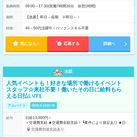
09:00～17:30(実働7時間30分 休憩1時間)
勤務時間
【急募】即日～長期 ※即日～！
期間
40～50代活躍中
/
パソコンスキル不要
特徴
気になる！
応募する
詳細へ
未読
人気イベントも！好きな場所で働けるイベント
スタッフ☆来社不要！働いたその日に給料もら
える日払い/T1
アルバイト
職種未経験OK
日給13,000円～
給与
＋交通費支給 ★交通費全額支給！ ┗案件により規定あり ★日払
いOK！（規定あり） ┗働いたその日に現金GET♪ お仕事後はコ
交通費別途支給あり
ンビニATMから 日払い分を引き落とせます！ 【試用期間】試