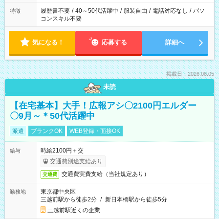
履歴書不要
/
40～50代活躍中
/
服装自由
/
電話対応なし
/
パソ
特徴
コンスキル不要
気になる！
応募する
詳細へ
掲載日：2026.08.05
未読
【在宅基本】大手！広報アシ〇2100円エルダー
〇9月～＊50代活躍中
派遣
ブランクOK
WEB登録・面接OK
時給2100円＋交
給与
交通費別途支給あり
交通費実費支給（当社規定あり）
交通費
東京都中央区
勤務地
三越前駅から徒歩2分
/
新日本橋駅から徒歩5分
三越前駅近くの企業