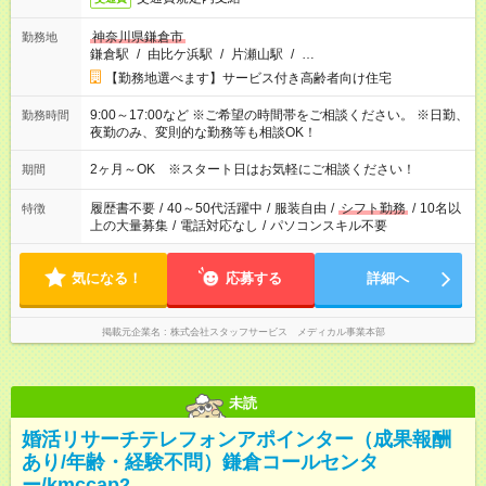
神奈川県鎌倉市
勤務地
鎌倉駅
/
由比ケ浜駅
/
片瀬山駅
/
…
【勤務地選べます】サービス付き高齢者向け住宅
9:00～17:00など ※ご希望の時間帯をご相談ください。 ※日勤、
勤務時間
夜勤のみ、変則的な勤務等も相談OK！
2ヶ月～OK ※スタート日はお気軽にご相談ください！
期間
履歴書不要
/
40～50代活躍中
/
服装自由
/
シフト勤務
/
10名以
特徴
上の大量募集
/
電話対応なし
/
パソコンスキル不要
気になる！
応募する
詳細へ
掲載元企業名
株式会社スタッフサービス メディカル事業本部
未読
婚活リサーチテレフォンアポインター（成果報酬
あり/年齢・経験不問）鎌倉コールセンタ
ー/kmccap2