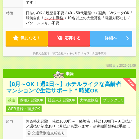
です！
日払いOK
/
履歴書不要
/
40～50代活躍中
/
副業・WワークOK
/
特徴
服装自由
/
シフト勤務
/
10名以上の大量募集
/
電話対応なし
/
パソコンスキル不要
気になる！
応募する
詳細へ
掲載元企業名
株式会社ネオキャリア ナイス！介護事業部
掲載日：2026.08.09
未読
NEW
【8月～OK！週2日～】ホテルライクな高齢者
マンションで生活サポート＊時短OK
派遣
職種未経験OK
社会人未経験OK
大学生歓迎
ブランクOK
WEB登録・面接OK
無資格未経験：時給1600円～ 経験者：時給1800円～★日払い
給与
／週払い制度あり（月払いも選べます）※稼働開始時は手続き完
了次第のお支払いとなります。
交通費別途支給あり