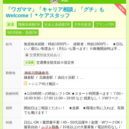
NEW
「ワガママ」「キャリア相談」「グチ」も
Welcome！＊ケアスタッフ
派遣
職種未経験OK
社会人未経験OK
大学生歓迎
ブランクOK
WEB登録・面接OK
無資格未経験：時給1600円～ 経験者：時給1800円～ ★日払
給与
い／週払い制度あり（月払いも選べます）※稼働開始時は手続き
完了次第のお支払いとなります。
交通費別途支給あり
交通費全額支給※規定有
交通費
神奈川県鎌倉市
勤務地
鎌倉駅
/
北鎌倉駅
/
由比ケ浜駅
/
…
＜シニア向け施設＞
★1日6時間～の時短シフトOK ★スタート時間選べます！ 7:00～
勤務時間
16:00 9:00～17:00 11:00～19:00 など 残業なし！ ※Wワークの
場合、他のお仕事と合わせ週40時間超の就業はご案内できませ
ん ※法令に基づき、週20時間以上勤務は社会保険への加入対象
開始日はご相談ください！ ★急募 ★職場が気に入れば、長期
期間
となります ※労働者派遣法（日雇い派遣の原則禁止）により、
でも働けます！
短時間・短期間の就業はご案内が難しい場合があります
日払いOK
/
履歴書不要
/
40～50代活躍中
/
副業・WワークOK
/
特徴
服装自由
/
シフト勤務
/
10名以上の大量募集
/
電話対応なし
/