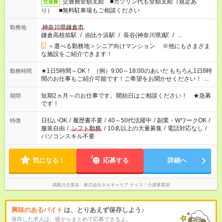
交通費全額支給 ■ガソリン代も全額支給（規定あ
交通費
り） ■無料駐車場もご相談ください
神奈川県鎌倉市
勤務地
鎌倉高校前駅
/
由比ケ浜駅
/
長谷(神奈川県)駅
/
…
＜選べる勤務地＞シニア向けマンション ※他にもさまざま
な施設をご紹介できます！
★1日5時間～OK！ （例）9:00～18:00のあいだ もちろん1日8時
勤務時間
間のお仕事もご紹介可能です！ご希望をお聞かせください！ ★
家庭の都合でお休みが必要な場合も遠慮なくご相談ください。
※週最低15時間以上の勤務が必要です
短期2ヵ月～のお仕事です。開始日はご相談ください！ ★急募
期間
です！
日払いOK
/
履歴書不要
/
40～50代活躍中
/
副業・WワークOK
/
特徴
服装自由
/
シフト勤務
/
10名以上の大量募集
/
電話対応なし
/
パソコンスキル不要
気になる！
応募する
詳細へ
掲載元企業名
株式会社ネオキャリア ナイス！介護事業部
興味のあるバイト
は、とりあえず保存しよう♪
保存した求人は、後からまとめて応募できるよ。