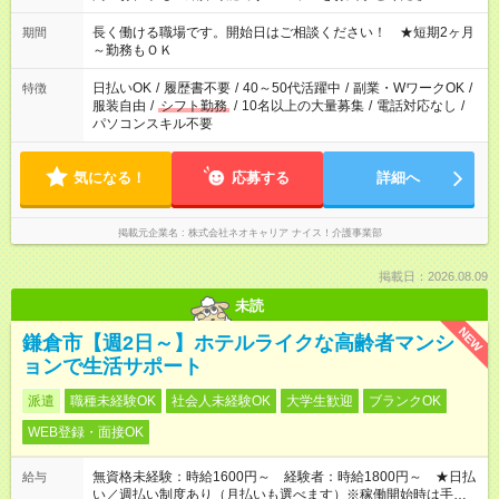
庭の都合でお休みが必要な場合も遠慮なくご相談ください。 ※
週最低15時間以上の勤務が必要です
長く働ける職場です。開始日はご相談ください！ ★短期2ヶ月
期間
～勤務もＯＫ
日払いOK
/
履歴書不要
/
40～50代活躍中
/
副業・WワークOK
/
特徴
服装自由
/
シフト勤務
/
10名以上の大量募集
/
電話対応なし
/
パソコンスキル不要
気になる！
応募する
詳細へ
掲載元企業名
株式会社ネオキャリア ナイス！介護事業部
掲載日：2026.08.09
未読
NEW
鎌倉市【週2日～】ホテルライクな高齢者マンシ
ョンで生活サポート
派遣
職種未経験OK
社会人未経験OK
大学生歓迎
ブランクOK
WEB登録・面接OK
無資格未経験：時給1600円～ 経験者：時給1800円～ ★日払
給与
い／週払い制度あり（月払いも選べます）※稼働開始時は手続き