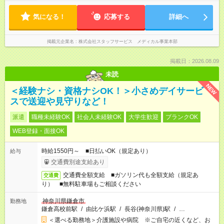
気になる！
応募する
詳細へ
掲載元企業名
株式会社スタッフサービス メディカル事業本部
掲載日：2026.08.09
未読
NEW
＜経験ナシ・資格ナシOK！＞小さめデイサービ
スで送迎や見守りなど！
派遣
職種未経験OK
社会人未経験OK
大学生歓迎
ブランクOK
WEB登録・面接OK
時給1550円～ ■日払いOK（規定あり）
給与
交通費別途支給あり
交通費全額支給 ■ガソリン代も全額支給（規定あ
交通費
り） ■無料駐車場もご相談ください
神奈川県鎌倉市
勤務地
鎌倉高校前駅
/
由比ケ浜駅
/
長谷(神奈川県)駅
/
…
＜選べる勤務地＞介護施設や病院 ※ご自宅の近くなど、お