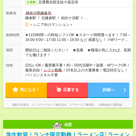
交通費全額支給※規定有
交通費
神奈川県鎌倉市
勤務地
鎌倉駅
/
北鎌倉駅
/
由比ケ浜駅
/
…
＜シニア向けマンション＞
★1日6時間～の時短シフトOK ★スタート時間選べます！ 7:00～
勤務時間
16:00 9:00～17:00 11:00～19:00 など 残業なし！ ※Wワークの
場合、他のお仕事と合わせ週40時間超の就業はご案内できませ
ん ※法令に基づき、週20時間以上勤務は社会保険への加入対象
開始日はご相談ください！ ★急募 ★職場が気に入れば、長期
期間
となります ※労働者派遣法（日雇い派遣の原則禁止）により、
でも働けます！
短時間・短期間の就業はご案内が難しい場合があります
日払いOK
/
履歴書不要
/
40～50代活躍中
/
副業・WワークOK
/
特徴
服装自由
/
シフト勤務
/
10名以上の大量募集
/
電話対応なし
/
パソコンスキル不要
気になる！
応募する
詳細へ
掲載元企業名
マンパワーグループ株式会社 ケアサービス事業部 （医療福祉介護関連）
未読
学生歓迎！ランチ限定勤務！ラーメン店│ラーメン