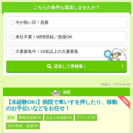
こちらの条件も追加しませんか？
今が狙い目！急募
来社不要！WEB登録／面接OK
大量募集中！10名以上の大量募集
追加して再検索！
掲載日：2026.08.09
未読
NEW
【未経験OK!】病院で車いすを押したり、移動
のお手伝いなどをお任せ！
派遣
職種未経験OK
社会人未経験OK
ブランクOK
WEB登録・面接OK