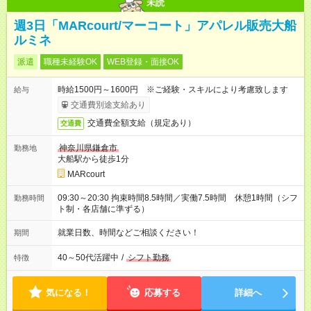
未読
週3日「MARcourt/マーコート」アパレル販売大船
ルミネ
派遣
職種未経験OK
WEB登録・面接OK
時給1500円～1600円 ※ご経験・スキルにより考慮致します
給与
交通費別途支給あり
交通費全額支給（規定あり）
交通費
神奈川県鎌倉市
勤務地
大船駅から徒歩1分
MARcourt
09:30～20:30 拘束時間8.5時間／実働7.5時間 休憩1時間（シフ
勤務時間
ト制・各店舗に準ずる）
就業日数、時間などご相談ください！
期間
40～50代活躍中
/
シフト勤務
特徴
気になる！
応募する
詳細へ