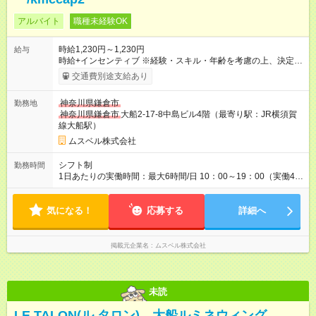
アルバイト
職種未経験OK
時給1,230円～1,230円
給与
時給+インセンティブ ※経験・スキル・年齢を考慮の上、決定し
ます。 《成果に応じたインセンティブ支給例》 テレアポ未経
交通費別途支給あり
験、入社5ヶ月目の女性パートさんが、時給に加えて、月7万円
のインセンティブを獲得するなど、入社年数に関わりなく成
神奈川県鎌倉市
勤務地
果・貢献に応じた報酬制度が導入されています。 ※試用期間は3
神奈川県鎌倉市
大船2-17-8中島ビル4階（最寄り駅：JR横須賀
ヶ月で、その間は有期契約です。そのほかの条件に変更はあり
線大船駅）
ません。 【試用期間】試用期間あり 試用期間の長さ：2ヶ月
※ 雇用形態と給与に、本採用時と異なる部分があります。 雇用
ムスベル株式会社
形態：中途採用（契約社員） 給与：本採用時と同じです。 ※試
用期間は2ヶ月で、その間は有期契約です。そのほかの条件に変
シフト制
勤務時間
更はありません。 ※月所定労働時間が110時間未満の方は試用期
1日あたりの実働時間：最大6時間/日 10：00～19：00（実働4時
間3ヶ月になります。
間～6時間） ・上記期間帯のうち4時間～6時間 ・週3日～5日
✧働き方はご相談ください✧
気になる！
応募する
詳細へ
掲載元企業名
ムスベル株式会社
未読
LE TALON(ル タロン) 大船ルミネウィング