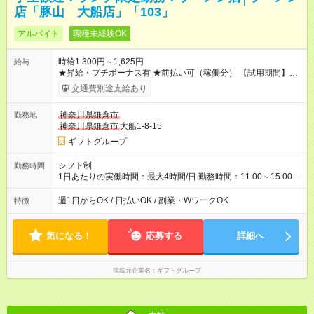
店「豚山 大船店」「103」
アルバイト
職種未経験OK
時給1,300円～1,625円
給与
★昇給・プチボーナス有 ★前払い可（稼働分） 【試用期間】試
用期間なし
交通費別途支給あり
神奈川県鎌倉市
勤務地
神奈川県鎌倉市
大船1-8-15
ギフトグループ
シフト制
勤務時間
1日あたりの実働時間：最大4時間/日 勤務時間：11:00～15:00
（実働4時間） ★週2日～勤務OK！ ★土日のみ・平日のみも
OK！ ★シフト自己申告制！ ★残業なし！次の予定も立てやすい
週1日からOK / 日払いOK / 副業・WワークOK
特徴
♪
気になる！
応募する
詳細へ
掲載元企業名
ギフトグループ