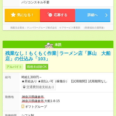
パソコンスキル不要
気になる！
応募する
詳細へ
掲載元企業名
マンパワーグループ株式会社 ケアサービス事業部 （医療福祉介護関連）
未読
残業なし！もくもく作業│ラーメン店「豚山 大船
店」の仕込み「103」
アルバイト
職種未経験OK
時給1,300円～
給与
★昇給あり ★前払い可（稼働分） 【試用期間】試用期間なし
交通費別途支給あり
神奈川県鎌倉市
勤務地
神奈川県鎌倉市
大船1-8-15
ギフトグループ
シフト制
勤務時間