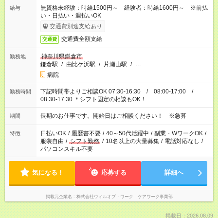
無資格未経験：時給1500円～ 経験者：時給1600円～ ※前払
給与
い・日払い・週払いOK
交通費別途支給あり
交通費全額支給
交通費
神奈川県鎌倉市
勤務地
鎌倉駅
/
由比ケ浜駅
/
片瀬山駅
/
…
病院
下記時間帯よりご相談OK 07:30-16:30 / 08:00-17:00 /
勤務時間
08:30-17:30 ＊シフト固定の相談もOK！
長期のお仕事です。開始日はご相談ください！ ※急募
期間
日払いOK
/
履歴書不要
/
40～50代活躍中
/
副業・WワークOK
/
特徴
服装自由
/
シフト勤務
/
10名以上の大量募集
/
電話対応なし
/
パソコンスキル不要
気になる！
応募する
詳細へ
掲載元企業名
株式会社ウィルオブ・ワーク ケアワーク事業部
掲載日：2026.08.09