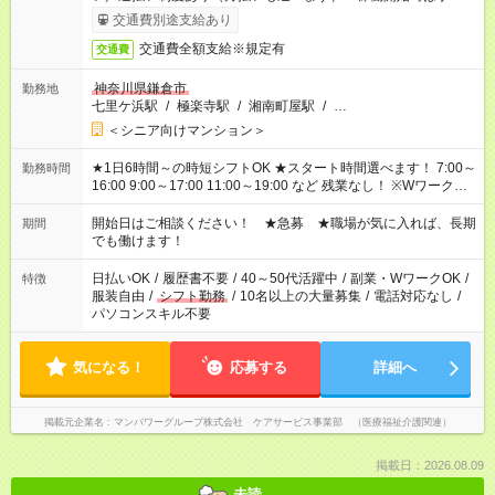
完了次第のお支払いとなります。
交通費別途支給あり
交通費全額支給※規定有
交通費
神奈川県鎌倉市
勤務地
七里ケ浜駅
/
極楽寺駅
/
湘南町屋駅
/
…
＜シニア向けマンション＞
★1日6時間～の時短シフトOK ★スタート時間選べます！ 7:00～
勤務時間
16:00 9:00～17:00 11:00～19:00 など 残業なし！ ※Wワークの
場合、他のお仕事と合わせ週40時間超の就業はご案内できませ
ん ※法令に基づき、週20時間以上勤務は社会保険への加入対象
開始日はご相談ください！ ★急募 ★職場が気に入れば、長期
期間
となります ※労働者派遣法（日雇い派遣の原則禁止）により、
でも働けます！
短時間・短期間の就業はご案内が難しい場合があります
日払いOK
/
履歴書不要
/
40～50代活躍中
/
副業・WワークOK
/
特徴
服装自由
/
シフト勤務
/
10名以上の大量募集
/
電話対応なし
/
パソコンスキル不要
気になる！
応募する
詳細へ
掲載元企業名
マンパワーグループ株式会社 ケアサービス事業部 （医療福祉介護関連）
掲載日：2026.08.09
未読