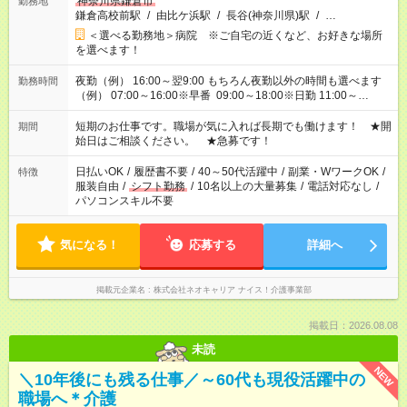
神奈川県鎌倉市
勤務地
鎌倉高校前駅
/
由比ケ浜駅
/
長谷(神奈川県)駅
/
…
＜選べる勤務地＞病院 ※ご自宅の近くなど、お好きな場所
を選べます！
夜勤（例） 16:00～翌9:00 もちろん夜勤以外の時間も選べます
勤務時間
（例） 07:00～16:00※早番 09:00～18:00※日勤 11:00～
20:00※遅番 ※時間は、固定・選べる施設もあるので、ご希望が
あれば調整できます！ ※シフト制。勤務地により実働時間が異
短期のお仕事です。職場が気に入れば長期でも働けます！ ★開
期間
なります。★家庭の都合でお休みが必要な場合も遠慮なくご相談
始日はご相談ください。 ★急募です！
ください。
日払いOK
/
履歴書不要
/
40～50代活躍中
/
副業・WワークOK
/
特徴
服装自由
/
シフト勤務
/
10名以上の大量募集
/
電話対応なし
/
パソコンスキル不要
気になる！
応募する
詳細へ
掲載元企業名
株式会社ネオキャリア ナイス！介護事業部
掲載日：2026.08.08
未読
NEW
＼10年後にも残る仕事／～60代も現役活躍中の
職場へ＊介護