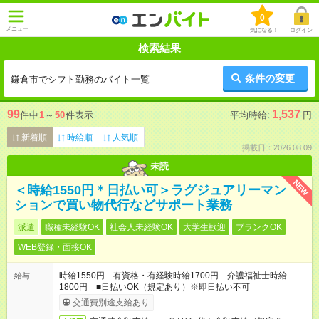
0
メニュー
気になる！
ログイン
検索結果
条件の変更
鎌倉市でシフト勤務のバイト一覧
99
1,537
件中
1
～
50
件表示
平均時給:
円
新着順
時給順
人気順
掲載日：2026.08.09
未読
NEW
＜時給1550円＊日払い可＞ラグジュアリーマン
ションで買い物代行などサポート業務
派遣
職種未経験OK
社会人未経験OK
大学生歓迎
ブランクOK
WEB登録・面接OK
時給1550円 有資格・有経験時給1700円 介護福祉士時給
給与
1800円 ■日払いOK（規定あり）※即日払い不可
交通費別途支給あり