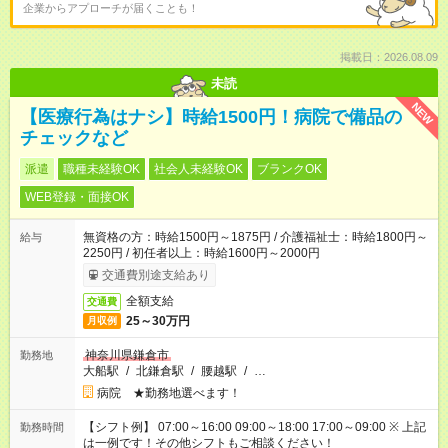
企業からアプローチが届くことも！
掲載日：2026.08.09
未読
NEW
【医療行為はナシ】時給1500円！病院で備品の
チェックなど
派遣
職種未経験OK
社会人未経験OK
ブランクOK
WEB登録・面接OK
無資格の方：時給1500円～1875円 / 介護福祉士：時給1800円～
給与
2250円 / 初任者以上：時給1600円～2000円
交通費別途支給あり
全額支給
交通費
25～30万円
月収例
神奈川県鎌倉市
勤務地
大船駅
/
北鎌倉駅
/
腰越駅
/
…
病院 ★勤務地選べます！
【シフト例】 07:00～16:00 09:00～18:00 17:00～09:00 ※ 上記
勤務時間
は一例です！その他シフトもご相談ください！