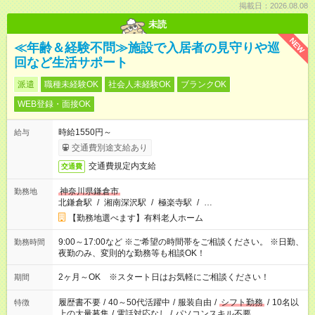
掲載日：2026.08.08
未読
NEW
≪年齢＆経験不問≫施設で入居者の見守りや巡
回など生活サポート
派遣
職種未経験OK
社会人未経験OK
ブランクOK
WEB登録・面接OK
時給1550円～
給与
交通費別途支給あり
交通費規定内支給
交通費
神奈川県鎌倉市
勤務地
北鎌倉駅
/
湘南深沢駅
/
極楽寺駅
/
…
【勤務地選べます】有料老人ホーム
9:00～17:00など ※ご希望の時間帯をご相談ください。 ※日勤、
勤務時間
夜勤のみ、変則的な勤務等も相談OK！
2ヶ月～OK ※スタート日はお気軽にご相談ください！
期間
履歴書不要
/
40～50代活躍中
/
服装自由
/
シフト勤務
/
10名以
特徴
上の大量募集
/
電話対応なし
/
パソコンスキル不要