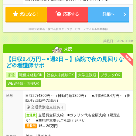
気になる！
応募する
詳細へ
掲載元企業名
株式会社スタッフサービス メディカル事業本部
掲載日：2026.08.08
未読
NEW
【日収2.4万円～×週2日～】病院で夜の見回りな
ど＠看護師サポ
派遣
職種未経験OK
社会人未経験OK
大学生歓迎
ブランクOK
WEB登録・面接OK
日収2万4300円～（日勤時給1350円） ■月収例19.4万円～（夜
給与
勤月8回勤務の場合）
交通費別途支給あり
交通費全額支給 ■ガソリン代も全額支給（規定あ
交通費
り） ■無料駐車場もご相談ください
15～20万円
月収例