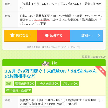
しておきたい」 「朝はゆっくりのスタートがいい」 「お昼の時
【急募】1ヶ月～OK！スタート日の相談もOK！（最短2日後か
期間
間を有効に使いたい」 など、ご希望があれば教えてください
ら）
ね。
日払いOK
/
履歴書不要
/
40～50代活躍中
/
副業・WワークOK
/
特徴
服装自由
/
シフト勤務
/
10名以上の大量募集
/
電話対応なし
/
パソコンスキル不要
気になる！
応募する
詳細へ
掲載元企業名
株式会社ブレイブ（マイナビグループ）
掲載日：2026.08.09
未読
NEW
3ヵ月で79万円稼ぐ！未経験OK＊おばあちゃん
のお話相手など
派遣
職種未経験OK
社会人未経験OK
ブランクOK
WEB登録・面接OK
無資格の方：時給1500円～1875円 / 介護福祉士：時給1800円～
給与
2250円 / 初任者以上：時給1600円～2000円