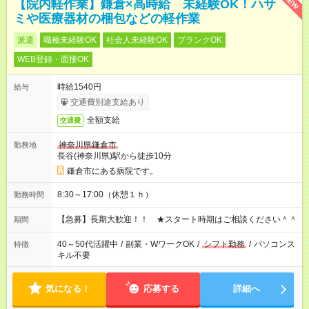
NEW
【院内軽作業】鎌倉×高時給 未経験OK！ハサ
ミや医療器材の梱包などの軽作業
派遣
職種未経験OK
社会人未経験OK
ブランクOK
WEB登録・面接OK
時給1540円
給与
交通費別途支給あり
全額支給
交通費
神奈川県鎌倉市
勤務地
長谷(神奈川県)駅から徒歩10分
鎌倉市にある病院です。
8:30～17:00（休憩１ｈ）
勤務時間
【急募】長期大歓迎！！ ★スタート時期はご相談ください＾＾
期間
40～50代活躍中
/
副業・WワークOK
/
シフト勤務
/
パソコンス
特徴
キル不要
気になる！
応募する
詳細へ