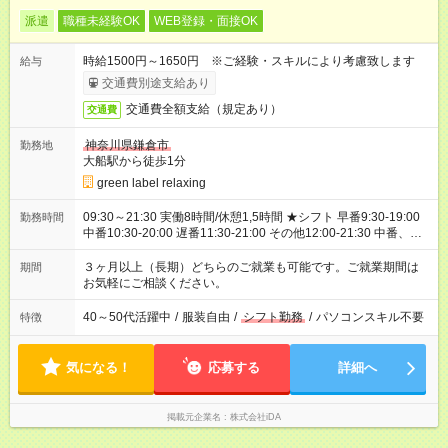
派遣
職種未経験OK
WEB登録・面接OK
時給1500円～1650円 ※ご経験・スキルにより考慮致します
給与
交通費別途支給あり
交通費全額支給（規定あり）
交通費
神奈川県鎌倉市
勤務地
大船駅から徒歩1分
green label relaxing
09:30～21:30 実働8時間/休憩1,5時間 ★シフト 早番9:30-19:00
勤務時間
中番10:30-20:00 遅番11:30-21:00 その他12:00-21:30 中番、遅
番メイン予定
３ヶ月以上（長期）どちらのご就業も可能です。ご就業期間は
期間
お気軽にご相談ください。
40～50代活躍中
/
服装自由
/
シフト勤務
/
パソコンスキル不要
特徴
気になる！
応募する
詳細へ
掲載元企業名
株式会社iDA