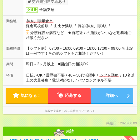
交通費別途支給あり
全額支給
交通費
神奈川県鎌倉市
勤務地
鎌倉高校前駅
/
由比ケ浜駅
/
長谷(神奈川県)駅
/
…
介護施設や病院など ★自宅近くの施設がいいなど勤務地ご
相談ください
【シフト例】 07:00～16:00 09:00～18:00 17:00～09:00 ※ 上記
勤務時間
は一例です！その他シフトもご相談ください！
即日～2ヶ月以上 ■開始日の相談OK！
期間
日払いOK
/
履歴書不要
/
40～50代活躍中
/
シフト勤務
/
10名以
特徴
上の大量募集
/
電話対応なし
/
パソコンスキル不要
気になる！
応募する
詳細へ
掲載元企業名
株式会社ニッソーネット
掲載日：2026.08.09
未読