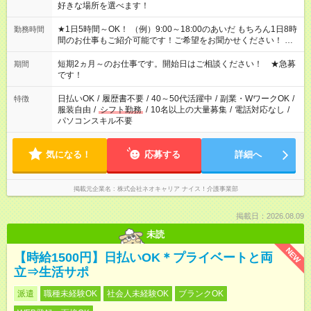
好きな場所を選べます！
★1日5時間～OK！ （例）9:00～18:00のあいだ もちろん1日8時
勤務時間
間のお仕事もご紹介可能です！ご希望をお聞かせください！ ★
家庭の都合でお休みが必要な場合も遠慮なくご相談ください。
※週最低15時間以上の勤務が必要です
短期2ヵ月～のお仕事です。開始日はご相談ください！ ★急募
期間
です！
日払いOK
/
履歴書不要
/
40～50代活躍中
/
副業・WワークOK
/
特徴
服装自由
/
シフト勤務
/
10名以上の大量募集
/
電話対応なし
/
パソコンスキル不要
気になる！
応募する
詳細へ
掲載元企業名
株式会社ネオキャリア ナイス！介護事業部
掲載日：2026.08.09
未読
NEW
【時給1500円】日払いOK＊プライベートと両
立⇒生活サポ
派遣
職種未経験OK
社会人未経験OK
ブランクOK