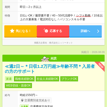
即日～2ヶ月以上
期間
日払いOK
/
履歴書不要
/
40～50代活躍中
/
シフト勤務
/
10名以
特徴
上の大量募集
/
電話対応なし
/
パソコンスキル不要
気になる！
応募する
詳細へ
掲載元企業名
株式会社ニッソーネット
掲載日：2026.08.09
未読
NEW
≪週2日～＊日収1.2万円超≫年齢不問＊入居者
の方のサポート
派遣
職種未経験OK
社会人未経験OK
ブランクOK
WEB登録・面接OK
時給1550円～
給与
交通費別途支給あり
交通費規定内支給
交通費