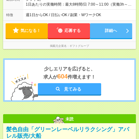
1日あたりの実働時間：最大8時間/日 7:00～11:00（実働3h～）
※店舗により異なる ※3h以上の勤務も大歓迎！ ★週2日～勤務
OK！ ★WワークOK ★1～2週毎のシフト申告制 ★残業なし！次
週1日からOK / 日払いOK / 副業・WワークOK
特徴
の予定も立てやすい♪ ★勤務時間は相談可能
気になる！
応募する
詳細へ
掲載元企業名
ギフトグループ
少しエリアを広げると、
604
求人が
件増えます！
見てみる
未読
髪色自由「グリーンレーベルリラクシング」アパ
レル販売/大船