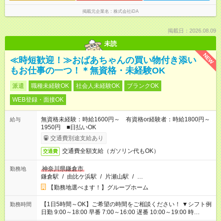
掲載元企業名
株式会社iDA
掲載日：2026.08.09
未読
NEW
≪時短歓迎！≫おばあちゃんの買い物付き添い
もお仕事の一つ！＊無資格・未経験OK
派遣
職種未経験OK
社会人未経験OK
ブランクOK
WEB登録・面接OK
無資格未経験：時給1600円～ 有資格or経験者：時給1800円～
給与
1950円 ■日払いOK
交通費別途支給あり
交通費全額支給（ガソリン代もOK）
交通費
神奈川県鎌倉市
勤務地
鎌倉駅
/
由比ケ浜駅
/
片瀬山駅
/
…
【勤務地選べます！】グループホーム
【1日5時間～OK】ご希望の時間をご相談ください！ ▼シフト例
勤務時間
日勤 9:00～18:00 早番 7:00～16:00 遅番 10:00～19:00 時
短 10:00～15:00 上記はあくまで一例です。 「夕方までには帰宅