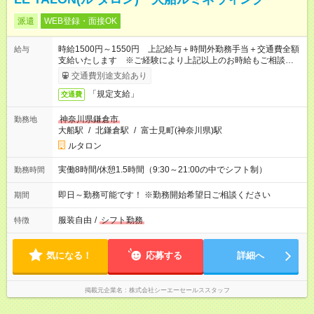
派遣
WEB登録・面接OK
時給1500円～1550円 上記給与＋時間外勤務手当＋交通費全額
給与
支給いたします ※ご経験により上記以上のお時給もご相談させ
ていただきます ※時間外手当はお時給の1.25倍です！
交通費別途支給あり
「規定支給」
交通費
神奈川県鎌倉市
勤務地
大船駅
/
北鎌倉駅
/
富士見町(神奈川県)駅
ルタロン
実働8時間/休憩1.5時間（9:30～21:00の中でシフト制）
勤務時間
即日～勤務可能です！ ※勤務開始希望日ご相談ください
期間
服装自由
/
シフト勤務
特徴
気になる！
応募する
詳細へ
掲載元企業名
株式会社シーエーセールススタッフ