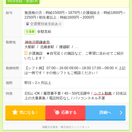
WEB登録・面接OK
無資格の方：時給1500円～1875円 / 介護福祉士：時給1800円～
給与
2250円 / 初任者以上：時給1600円～2000円
交通費別途支給あり
全額支給
交通費
神奈川県鎌倉市
勤務地
大船駅
/
北鎌倉駅
/
腰越駅
/
…
介護施設 ★自宅近くの施設など、ご希望に合わせてご紹介
いたします！
【シフト例】 07:00～16:00 09:00～18:00 17:00～09:00 ※ 上記
勤務時間
は一例です！その他シフトもご相談ください！
即日～2ヶ月以上
期間
日払いOK
/
履歴書不要
/
40～50代活躍中
/
シフト勤務
/
10名以
特徴
上の大量募集
/
電話対応なし
/
パソコンスキル不要
気になる！
応募する
詳細へ
掲載元企業名
株式会社ニッソーネット