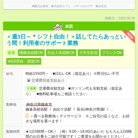
掲載元企業名
株式会社ルフト・メディカルケア 横浜支店
掲載日：2026.08.09
未読
NEW
＜週3日～＊シフト自由！＞話してたらあっとい
う間！利用者のサポート業務
派遣
職種未経験OK
社会人未経験OK
大学生歓迎
ブランクOK
WEB登録・面接OK
時給1550円～ ■日払いOK（規定あり）※即日払い不可
給与
交通費別途支給あり
交通費全額支給 ■ガソリン代も全額支給（規定あ
交通費
り） ■無料駐車場もご相談ください
神奈川県鎌倉市
勤務地
鎌倉高校前駅
/
由比ケ浜駅
/
長谷(神奈川県)駅
/
…
＜選べる勤務地＞デイサービス ※ご自宅の近くなど、お好
きな場所を選べます！
★1日5時間～OK！ （例）9:00～18:00のあいだ もちろん1日8時
勤務時間
間のお仕事もご紹介可能です！ご希望をお聞かせください！★家