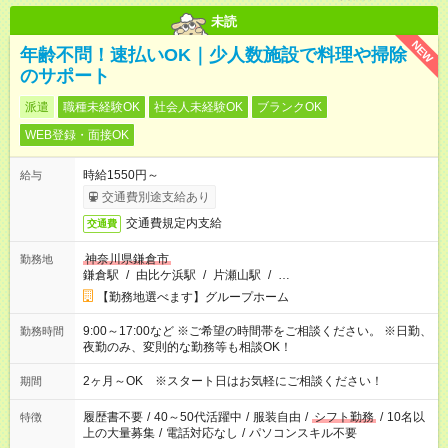
未読
NEW
年齢不問！速払いOK｜少人数施設で料理や掃除
のサポート
派遣
職種未経験OK
社会人未経験OK
ブランクOK
WEB登録・面接OK
時給1550円～
給与
交通費別途支給あり
交通費規定内支給
交通費
神奈川県鎌倉市
勤務地
鎌倉駅
/
由比ケ浜駅
/
片瀬山駅
/
…
【勤務地選べます】グループホーム
9:00～17:00など ※ご希望の時間帯をご相談ください。 ※日勤、
勤務時間
夜勤のみ、変則的な勤務等も相談OK！
2ヶ月～OK ※スタート日はお気軽にご相談ください！
期間
履歴書不要
/
40～50代活躍中
/
服装自由
/
シフト勤務
/
10名以
特徴
上の大量募集
/
電話対応なし
/
パソコンスキル不要