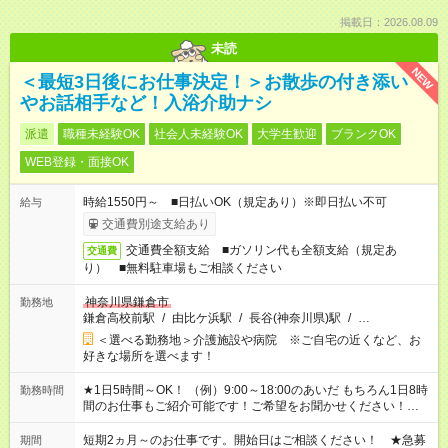
掲載日：2026.08.09
未読
NEW
＜最短3日後にお仕事決定！＞お散歩の付き添い
やお話相手など！入浴介助ナシ
派遣
職種未経験OK
社会人未経験OK
大学生歓迎
ブランクOK
WEB登録・面接OK
時給1550円～ ■日払いOK（規定あり）※即日払い不可
給与
交通費別途支給あり
交通費全額支給 ■ガソリン代も全額支給（規定あ
交通費
り） ■無料駐車場もご相談ください
神奈川県鎌倉市
勤務地
鎌倉高校前駅
/
由比ケ浜駅
/
長谷(神奈川県)駅
/
…
＜選べる勤務地＞介護施設や病院 ※ご自宅の近くなど、お
好きな場所を選べます！
★1日5時間～OK！ （例）9:00～18:00のあいだ もちろん1日8時
勤務時間
間のお仕事もご紹介可能です！ご希望をお聞かせください！★家
庭の都合でお休みが必要な場合も遠慮なくご相談ください。 ※
週最低15時間以上の勤務が必要です
短期2ヵ月～のお仕事です。開始日はご相談ください！ ★急募
期間