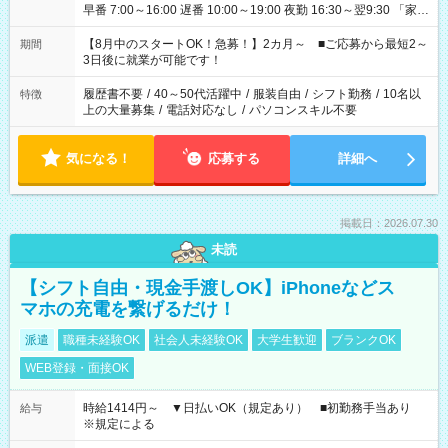
早番 7:00～16:00 遅番 10:00～19:00 夜勤 16:30～翌9:30 「家族
と休みを合わせたい」 「余裕を持って夕飯の準備がしたい」
「できれば残業はしたくない」 など、ご希望を教えてください
【8月中のスタートOK！急募！】2カ月～ ■ご応募から最短2～
期間
ね。 ※Wワーク希望の方へ 今ご覧のお仕事で希望する勤務時間
3日後に就業が可能です！
と、もう1つのお仕事の勤務時間。 合計で週40時間を超える場
合は応募できません。
履歴書不要
/
40～50代活躍中
/
服装自由
/
シフト勤務
/
10名以
特徴
上の大量募集
/
電話対応なし
/
パソコンスキル不要
気になる！
応募する
詳細へ
掲載日：2026.07.30
未読
【シフト自由・現金手渡しOK】iPhoneなどス
マホの充電を繋げるだけ！
派遣
職種未経験OK
社会人未経験OK
大学生歓迎
ブランクOK
WEB登録・面接OK
時給1414円～ ▼日払いOK（規定あり） ■初勤務手当あり
給与
※規定による