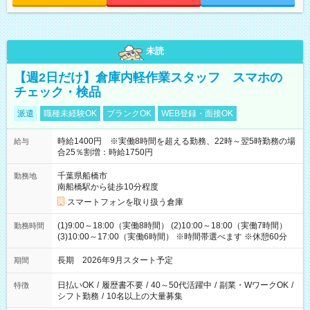
未読
【週2日だけ】倉庫内軽作業スタッフ スマホの
チェック・検品
派遣
職種未経験OK
ブランクOK
WEB登録・面接OK
時給1400円 ※実働8時間を超える勤務、22時～翌5時勤務の場
給与
合25％割増：時給1750円
千葉県船橋市
勤務地
南船橋駅から徒歩10分程度
スマートフォンを取り扱う倉庫
(1)9:00～18:00（実働8時間） (2)10:00～18:00（実働7時間）
勤務時間
(3)10:00～17:00（実働6時間） ※時間帯選べます ※休憩60分
長期 2026年9月スタート予定
期間
日払いOK
/
履歴書不要
/
40～50代活躍中
/
副業・WワークOK
/
特徴
シフト勤務
/
10名以上の大量募集