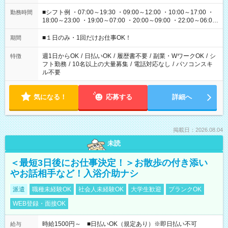
■シフト例 ・07:00～19:30 ・09:00～12:00 ・10:00～17:00 ・
勤務時間
18:00～23:00 ・19:00～07:00 ・20:00～09:00 ・22:00～06:00
etc ★最短で3時間で5,120円のお仕事から 15時間で2万円近く稼
げるお仕事も！ ご希望のお時間に合わせてご紹介！ ※シフトは
■１日のみ・1回だけお仕事OK！
期間
現場によって異なります。 ※勿論、休憩時間はあるのでご安心
ください！
週1日からOK
/
日払いOK
/
履歴書不要
/
副業・WワークOK
/
シ
特徴
フト勤務
/
10名以上の大量募集
/
電話対応なし
/
パソコンスキ
ル不要
気になる！
応募する
詳細へ
掲載日：2026.08.04
未読
＜最短3日後にお仕事決定！＞お散歩の付き添い
やお話相手など！入浴介助ナシ
派遣
職種未経験OK
社会人未経験OK
大学生歓迎
ブランクOK
WEB登録・面接OK
時給1500円～ ■日払いOK（規定あり）※即日払い不可
給与