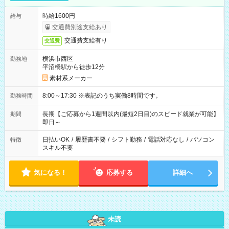
時給1600円
給与
交通費別途支給あり
交通費支給有り
交通費
横浜市西区
勤務地
平沼橋駅から徒歩12分
素材系メーカー
8:00～17:30 ※表記のうち実働8時間です。
勤務時間
長期【ご応募から1週間以内(最短2日目)のスピード就業が可能】
期間
即日～
日払いOK
/
履歴書不要
/
シフト勤務
/
電話対応なし
/
パソコン
特徴
スキル不要
気になる！
応募する
詳細へ
未読