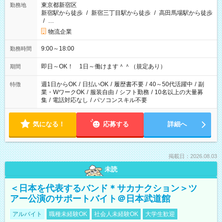
東京都新宿区
勤務地
新宿駅から徒歩
/
新宿三丁目駅から徒歩
/
高田馬場駅から徒歩
/
…
物流企業
9:00～18:00
勤務時間
即日～OK！ 1日～働けます＾＾（規定あり）
期間
週1日からOK
/
日払いOK
/
履歴書不要
/
40～50代活躍中
/
副
特徴
業・WワークOK
/
服装自由
/
シフト勤務
/
10名以上の大量募
集
/
電話対応なし
/
パソコンスキル不要
気になる！
応募する
詳細へ
掲載日：2026.08.03
未読
＜日本を代表するバンド＊サカナクション＞ツ
アー公演のサポートバイト＠日本武道館
アルバイト
職種未経験OK
社会人未経験OK
大学生歓迎