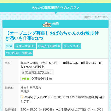
あなたの閲覧履歴からのオススメ
掲載日：2026.08.07
未読
【オープニング募集】おばあちゃんのお散歩付
き添いも仕事の1つ
派遣
職種未経験OK
社会人未経験OK
ブランクOK
WEB登録・面接OK
無資格未経験：時給1500円～ ■週払いOK ■扶養内OK ■日
給与
収1万2000円以上
交通費別途支給あり
交通費全額支給
交通費
神奈川県平塚市
勤務地
平塚駅
≪自宅からドアtoドアで30分以内！≫ご希望の勤務地を紹介
します。
9:00～18:00（休憩60分） ■ご希望があれば下記シフトもOK！
勤務時間