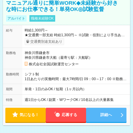
マニュアル通りに簡単WORK◆未経験から好き
な時にお仕事できる！単発OK◎試験監督
アルバイト
職種未経験OK
時給1,300円～
給与
★交通費一部支給 時給1,300円～ ※試験・役割により手当あり
※勤務回数により昇給あり 【即給（前払い）オプションあ
交通費別途支給あり
り！】 希望される場合、勤務から1週間ほどで給与の一部を受け
取れます。 ※手数料418円がかかります。 【過去試験日の収入
神奈川県鎌倉市
勤務地
例】 ・河合塾模擬試験 8:30～17:30（休憩1時間） 時給1,300円
神奈川県鎌倉市大船（最寄り駅：大船駅）
×8時間＝日収10,400円＋交通費 ※当日の役割により時給＋100
円の場合あり ・国家試験 7:00～13:30（休憩なし） 時給1,300
株式会社全国試験運営センター
円（役割手当＋100円）×6時間＝日収8,400円＋交通費 【試用期
間】試用期間なし
シフト制
勤務時間
1日あたりの実働時間：最大7時間/日 09：00～17：00 ※勤務時
間は 試験により異なります。
単発・1日のみOK / 短期（1ヶ月以内）
期間
週1日からOK / 副業・WワークOK / 10名以上の大量募集
特徴
気になる！
応募する
詳細へ