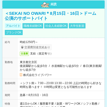
未読
＜SEKAI NO OWARI＊8月15日・16日＞ドーム
公演のサポートバイト
アルバイト
職種未経験OK
社会人未経験OK
大学生歓迎
ブランクOK
時給1250円～
給与
交通費別途支給あり
支給（規定有り）
交通費
東京都文京区
勤務地
後楽園駅から徒歩5分
/
水道橋駅から徒歩5分
/
春日(東京都)駅
から徒歩7分
株式会社ライブパワー
＜シフト例＞ 7:00～23:00 13:30～22:00 上記の時間から好きな
勤務時間
時間を選べます！ ※時間は変更となる可能性があります
急募！8月15日・16日
期間
週1日からOK
/
履歴書不要
/
副業・WワークOK
/
シフト勤務
/
特徴