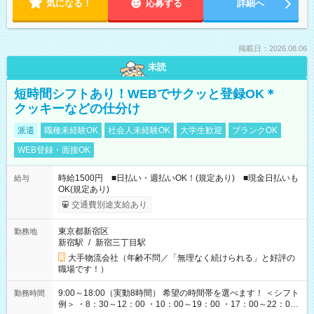
気になる！
応募する
詳細へ
掲載日：2026.08.06
未読
短時間シフトあり！WEBでサクッと登録OK＊
クッキーなどの仕分け
派遣
職種未経験OK
社会人未経験OK
大学生歓迎
ブランクOK
WEB登録・面接OK
時給1500円 ■日払い・週払いOK！(規定あり) ■現金日払いも
給与
OK(規定あり)
交通費別途支給あり
東京都新宿区
勤務地
新宿駅
/
新宿三丁目駅
大手物流会社（年齢不問／「無理なく続けられる」と好評の
職場です！）
9:00～18:00（実動8時間） 希望の時間帯を選べます！ ＜シフト
勤務時間
例＞ ・8：30～12：00 ・10：00～19：00 ・17：00～22：00