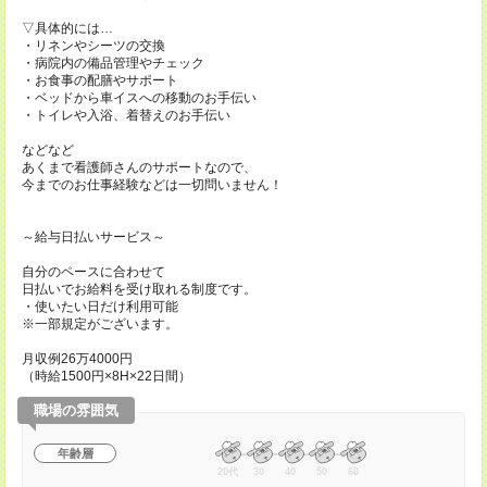
▽具体的には…
・リネンやシーツの交換
・病院内の備品管理やチェック
・お食事の配膳やサポート
・ベッドから車イスへの移動のお手伝い
・トイレや入浴、着替えのお手伝い
などなど
あくまで看護師さんのサポートなので、
今までのお仕事経験などは一切問いません！
～給与日払いサービス～
自分のペースに合わせて
日払いでお給料を受け取れる制度です。
・使いたい日だけ利用可能
※一部規定がございます。
月収例26万4000円
（時給1500円×8H×22日間）
職場の雰囲気
年齢層
20代
30
40
50
60