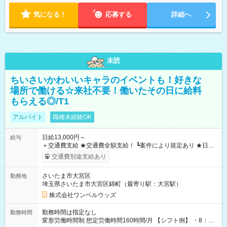
気になる！
応募する
詳細へ
未読
ちいさいかわいいキャラのイベントも！好きな
場所で働ける☆来社不要！働いたその日に給料
もらえる◎/T1
アルバイト
職種未経験OK
日給13,000円～
給与
＋交通費支給 ★交通費全額支給！ ┗案件により規定あり ★日払
いOK！（規定あり） ┗働いたその日に現金GET♪ お仕事後はコ
交通費別途支給あり
ンビニATMから 日払い分を引き落とせます！ 【試用期間】試
用期間なし
さいたま市大宮区
勤務地
埼玉県さいたま市大宮区錦町（最寄り駅：大宮駅）
株式会社ワンベルウッズ
勤務時間は指定なし
勤務時間
変形労働時間制 想定労働時間160時間/月 【シフト例】 ・8：00