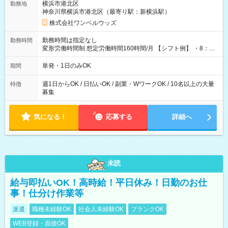
横浜市港北区
勤務地
神奈川県横浜市港北区（最寄り駅：新横浜駅）
株式会社ワンベルウッズ
勤務時間は指定なし
勤務時間
変形労働時間制 想定労働時間160時間/月 【シフト例】 ・8：00
～21：00
単発・1日のみOK
期間
週1日からOK / 日払いOK / 副業・WワークOK / 10名以上の大量
特徴
募集
気になる！
応募する
詳細へ
未読
給与即払いOK！高時給！平日休み！日勤のお仕
事！仕分け作業等
派遣
職種未経験OK
社会人未経験OK
ブランクOK
WEB登録・面接OK