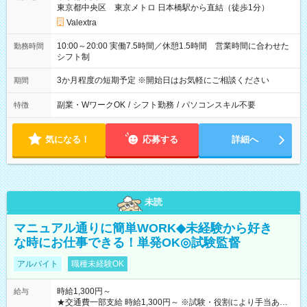
東京都中央区 東京メトロ 日本橋駅から直結（徒歩1分）
Valextra
10:00～20:00 実働7.5時間／休憩1.5時間 営業時間に合わせた
勤務時間
シフト制
3か月程度の短期予定 ※開始日はお気軽にご相談ください
期間
副業・WワークOK
/
シフト勤務
/
パソコンスキル不要
特徴
気になる！
応募する
詳細へ
未読
マニュアル通りに簡単WORK◆未経験から好き
な時にお仕事できる！単発OK◎試験監督
アルバイト
職種未経験OK
時給1,300円～
給与
★交通費一部支給 時給1,300円～ ※試験・役割により手当あり