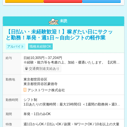
未読
【日払い・未経験歓迎！】稼ぎたい日にサクッ
と勤務！単発・週1日～自由シフトの軽作業
アルバイト
職種未経験OK
日給10,305円～37,204円
給与
※経験・能力等を考慮の上、加給・優遇いたします。 【試用期
間】試用期間なし
交通費別途支給あり
東京都世田谷区
勤務地
東京都世田谷区豪徳寺
アシストワーク株式会社
シフト制
勤務時間
1日あたりの実働時間：最大15時間/日 ＜1週間の勤務例＞週3回
勤務 勤務：月・水・金 休み：火・木・土・日 好きな時にお仕事
可能です！ ※1日あたりの最大実働時間は日勤、夜勤共に勤務し
単発・1日のみOK
期間
た時間になります。
週1日からOK / 日払いOK / 副業・WワークOK / 10名以上の大量
特徴