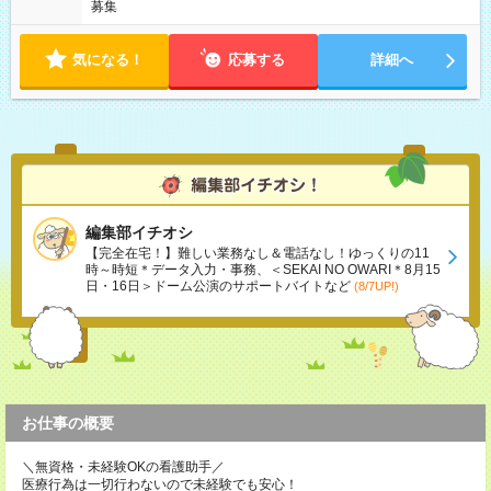
募集
気になる！
応募する
詳細へ
編集部イチオシ
【完全在宅！】難しい業務なし＆電話なし！ゆっくりの11
時～時短＊データ入力・事務、＜SEKAI NO OWARI＊8月15
日・16日＞ドーム公演のサポートバイトなど
(8/7UP!)
お仕事の概要
＼無資格・未経験OKの看護助手／
医療行為は一切行わないので未経験でも安心！