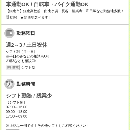
車通勤OK / 自転車・バイク通勤OK
【鎌倉市】鎌倉高校前・由比ケ浜・長谷・極楽寺・和田塚など勤務地多数！
病院 ★勤務地選べます！
勤務曜日
週2～3 / 土日祝休
シフト制（月～日）
※平日のみなどの相談もOK
※週3なども相談OK
シフト制
休日休暇
勤務時間
シフト勤務 / 残業少
【シフト例】
07:00～16:00
09:00～18:00
17:00～09:00
※ 上記は一例です！その他シフトもご相談ください！