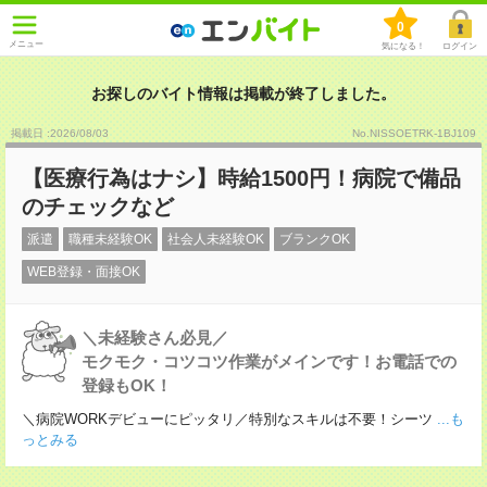
0
メニュー
気になる！
ログイン
お探しのバイト情報は掲載が終了しました。
掲載日 :2026
/
08
/
03
No.NISSOETRK-1BJ109
【医療行為はナシ】時給1500円！病院で備品
のチェックなど
派遣
職種未経験OK
社会人未経験OK
ブランクOK
WEB登録・面接OK
＼未経験さん必見／
モクモク・コツコツ作業がメインです！お電話での
登録もOK！
＼病院WORKデビューにピッタリ／特別なスキルは不要！シーツ
...も
っとみる