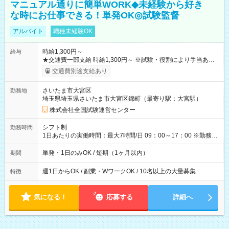
マニュアル通りに簡単WORK◆未経験から好き
な時にお仕事できる！単発OK◎試験監督
アルバイト
職種未経験OK
時給1,300円～
給与
★交通費一部支給 時給1,300円～ ※試験・役割により手当あり
※勤務回数により昇給あり 【即給（前払い）オプションあ
交通費別途支給あり
り！】 希望される場合、勤務から1週間ほどで給与の一部を受け
取れます。 ※手数料418円がかかります。 【過去試験日の収入
さいたま市大宮区
勤務地
例】 ・河合塾模擬試験 8:30～17:30（休憩1時間） 時給1,300円
埼玉県埼玉県さいたま市大宮区錦町（最寄り駅：大宮駅）
×8時間＝日収10,400円＋交通費 ※当日の役割により時給＋100
円の場合あり ・国家試験 7:00～13:30（休憩なし） 時給1,300
株式会社全国試験運営センター
円（役割手当＋100円）×6時間＝日収8,400円＋交通費 【試用期
間】試用期間なし
シフト制
勤務時間
1日あたりの実働時間：最大7時間/日 09：00～17：00 ※勤務時
間は 試験により異なります。
単発・1日のみOK / 短期（1ヶ月以内）
期間
週1日からOK / 副業・WワークOK / 10名以上の大量募集
特徴
気になる！
応募する
詳細へ