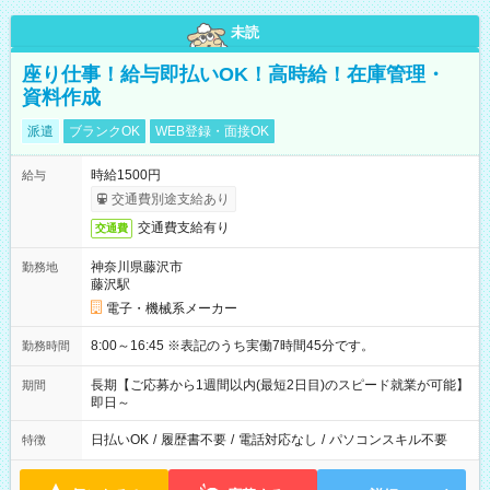
未読
座り仕事！給与即払いOK！高時給！在庫管理・
資料作成
派遣
ブランクOK
WEB登録・面接OK
時給1500円
給与
交通費別途支給あり
交通費支給有り
交通費
神奈川県藤沢市
勤務地
藤沢駅
電子・機械系メーカー
8:00～16:45 ※表記のうち実働7時間45分です。
勤務時間
長期【ご応募から1週間以内(最短2日目)のスピード就業が可能】
期間
即日～
日払いOK
/
履歴書不要
/
電話対応なし
/
パソコンスキル不要
特徴