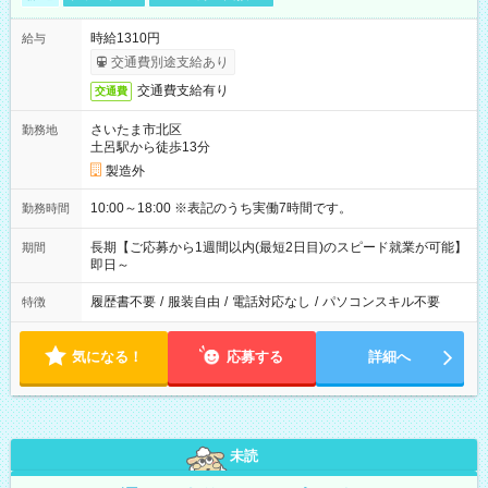
時給1310円
給与
交通費別途支給あり
交通費支給有り
交通費
さいたま市北区
勤務地
土呂駅から徒歩13分
製造外
10:00～18:00 ※表記のうち実働7時間です。
勤務時間
長期【ご応募から1週間以内(最短2日目)のスピード就業が可能】
期間
即日～
履歴書不要
/
服装自由
/
電話対応なし
/
パソコンスキル不要
特徴
気になる！
応募する
詳細へ
未読