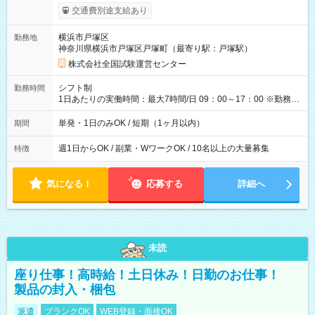
※勤務回数により昇給あり 【即給（前払い）オプションあ
交通費別途支給あり
り！】 希望される場合、勤務から1週間ほどで給与の一部を受け
取れます。 ※手数料418円がかかります。 【過去試験日の収入
横浜市戸塚区
勤務地
例】 ・河合塾模擬試験 8:30～17:30（休憩1時間） 時給1,300円
神奈川県横浜市戸塚区戸塚町（最寄り駅：戸塚駅）
×8時間＝日収10,400円＋交通費 ※当日の役割により時給＋100
円の場合あり ・国家試験 7:00～13:30（休憩なし） 時給1,300
株式会社全国試験運営センター
円（役割手当＋100円）×6時間＝日収8,400円＋交通費 【試用期
間】試用期間なし
シフト制
勤務時間
1日あたりの実働時間：最大7時間/日 09：00～17：00 ※勤務時
間は 試験により異なります。
単発・1日のみOK / 短期（1ヶ月以内）
期間
週1日からOK / 副業・WワークOK / 10名以上の大量募集
特徴
気になる！
応募する
詳細へ
未読
座り仕事！高時給！土日休み！日勤のお仕事！
製品の封入・梱包
派遣
ブランクOK
WEB登録・面接OK