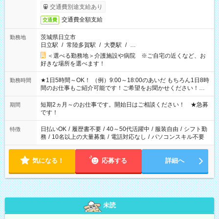
交通費別途支給あり
交通費全額支給
交通費
茨城県日立市
勤務地
日立駅
/
常陸多賀駅
/
大甕駅
/
…
＜選べる勤務地＞介護施設や病院 ※ご自宅の近くなど、お
好きな場所を選べます！
★1日5時間～OK！ （例）9:00～18:00のあいだ もちろん1日8時
勤務時間
間のお仕事もご紹介可能です！ご希望をお聞かせください！★
家庭の都合でお休みが必要な場合も遠慮なくご相談ください。
※週最低15時間以上の勤務が必要です
短期2ヵ月～のお仕事です。開始日はご相談ください！ ★急募
期間
です！
日払いOK
/
履歴書不要
/
40～50代活躍中
/
服装自由
/
シフト勤
特徴
務
/
10名以上の大量募集
/
電話対応なし
/
パソコンスキル不要
気になる！
応募する
詳細へ
未読