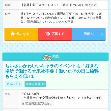
・13：00～22：00 ・22：00～翌6：00 など
【急募】即日スタートＯＫ！ 単発1日のみから働けます。
期間
週1日からOK
/
日払いOK
/
履歴書不要
/
40～50代活躍中
/
副
特徴
業・WワークOK
/
服装自由
/
シフト勤務
/
10名以上の大量募
集
/
電話対応なし
/
パソコンスキル不要
気になる！
応募する
詳細へ
未読
ちいさいかわいいキャラのイベントも！好きな
場所で働ける☆来社不要！働いたその日に給料
もらえる◎/T1
アルバイト
職種未経験OK
日給13,000円～
給与
＋交通費支給 ★交通費全額支給！ ┗案件により規定あり ★日払
いOK！（規定あり） ┗働いたその日に現金GET♪ お仕事後はコ
交通費別途支給あり
ンビニATMから 日払い分を引き落とせます！ 【試用期間】試
用期間なし