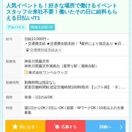
人気イベントも！好きな場所で働けるイベント
スタッフ☆来社不要！働いたその日に給料もら
える日払い/T1
アルバイト
職種未経験OK
日給13,000円～
給与
＋交通費支給 ★交通費全額支給！ ┗案件により規定あり ★日払
いOK！（規定あり） ┗働いたその日に現金GET♪ お仕事後はコ
交通費別途支給あり
ンビニATMから 日払い分を引き落とせます！ 【試用期間】試
用期間なし
神奈川県藤沢市
勤務地
神奈川県藤沢市湘南台（最寄り駅：湘南台駅）
株式会社ワンベルウッズ
勤務時間は指定なし
勤務時間
変形労働時間制 想定労働時間160時間/月 【シフト例】 ・8：00
～21：00
単発・1日のみOK
期間
週1日からOK / 日払いOK / 副業・WワークOK / 10名以上の大量
特徴
募集
気になる！
応募する
詳細へ