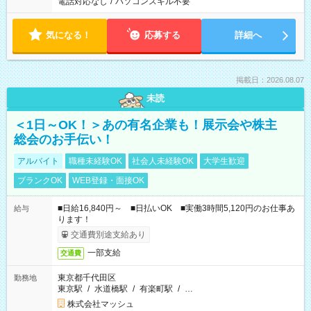
電話対応なし
/
パソコンスキル不要
気になる！
応募する
詳細へ
掲載日：2026.08.07
未読
＜1日～OK！＞あの有名企業も！展示会や株主
総会のお手伝い！
アルバイト
職種未経験OK
社会人未経験OK
大学生歓迎
ブランクOK
WEB登録・面接OK
■日給16,840円～ ■日払いOK ■実働3時間5,120円のお仕事あ
給与
ります！
交通費別途支給あり
一部支給
交通費
東京都千代田区
勤務地
東京駅
/
水道橋駅
/
有楽町駅
/
…
株式会社マッシュ