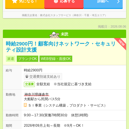
気になる！
応募する
詳細へ
掲載元企業名
株式会社スタッフサービス（神奈川・千葉・埼玉エリア）
掲載日：2026.08.06
未読
NEW
時給2900円！顧客向けネットワーク・セキュリ
ティ設計支援
派遣
ブランクOK
WEB登録・面接OK
時給2900円
給与
交通費別途支給あり
全額支給 ※当社規定に基づき支給
交通費
神奈川県鎌倉市
勤務地
大船駅から民間バス5分
ＳＩ事業（システム構築，プロダクト・サービス）
9:00～17:30(実働7時間30分 休憩1時間)
勤務時間
2026年09月上旬～長期 ※9月～OK！
期間