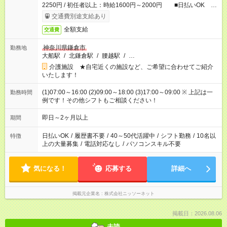
2250円 / 初任者以上：時給1600円～2000円 ■日払いOK ■
日収例：1万2000円（時給1500円×8h）
交通費別途支給あり
全額支給
交通費
神奈川県鎌倉市
勤務地
大船駅
/
北鎌倉駅
/
腰越駅
/
…
介護施設 ★自宅近くの施設など、ご希望に合わせてご紹介
いたします！
(1)07:00～16:00 (2)09:00～18:00 (3)17:00～09:00 ※ 上記は一
勤務時間
例です！その他シフトもご相談ください！
即日～2ヶ月以上
期間
日払いOK
/
履歴書不要
/
40～50代活躍中
/
シフト勤務
/
10名以
特徴
上の大量募集
/
電話対応なし
/
パソコンスキル不要
気になる！
応募する
詳細へ
掲載元企業名
株式会社ニッソーネット
掲載日：2026.08.06
未読