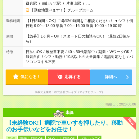
鎌倉駅
/
由比ケ浜駅
/
片瀬山駅
/
…
【勤務地選べます！】グループホーム
【1日5時間～OK】ご希望の時間をご相談ください！ ▼シフト例
勤務時間
日勤 9:00～18:00 早番 7:00～16:00 遅番 10:00～19:00 時
短 10:00～15:00 上記はあくまで一例です。 「夕方までには帰宅
しておきたい」 「朝はゆっくりのスタートがいい」 「お昼の時
【急募】1ヶ月～OK！スタート日の相談もOK！（最短2日後か
期間
間を有効に使いたい」 など、ご希望があれば教えてください
ら）
ね。
日払いOK
/
履歴書不要
/
40～50代活躍中
/
副業・WワークOK
/
特徴
服装自由
/
シフト勤務
/
10名以上の大量募集
/
電話対応なし
/
パ
ソコンスキル不要
気になる！
応募する
詳細へ
掲載元企業名
株式会社ブレイブ（マイナビグループ）
掲載日：2026.08.06
未読
NEW
【未経験OK!】病院で車いすを押したり、移動
のお手伝いなどをお任せ！