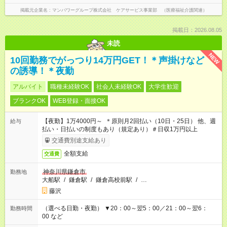
掲載元企業名
マンパワーグループ株式会社 ケアサービス事業部 （医療福祉介護関連）
掲載日：2026.08.05
未読
NEW
10回勤務でがっつり14万円GET！＊声掛けなど
の誘導！＊夜勤
アルバイト
職種未経験OK
社会人未経験OK
大学生歓迎
ブランクOK
WEB登録・面接OK
【夜勤】1万4000円～ ＊原則月2回払い（10日・25日） 他、週
給与
払い・日払いの制度もあり（規定あり）＃日収1万円以上
交通費別途支給あり
全額支給
交通費
神奈川県鎌倉市
勤務地
大船駅
/
鎌倉駅
/
鎌倉高校前駅
/
…
藤沢
（選べる日勤・夜勤） ▼20：00～翌5：00／21：00～翌6：
勤務時間
00 など