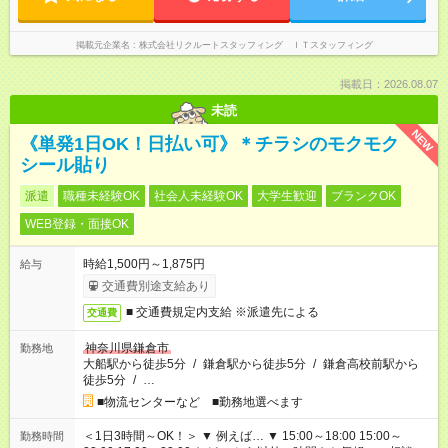
掲載元企業名
株式会社リクルートスタッフィング ＩＴスタッフィング
掲載日：2026.08.07
未読
NEW
《単発1日OK！日払い可》＊チラシのモクモク
シール貼り
派遣
職種未経験OK
社会人未経験OK
大学生歓迎
ブランクOK
WEB登録・面接OK
時給1,500円～1,875円
給与
交通費別途支給あり
■ 交通費規定内支給 ※派遣先による
交通費
神奈川県鎌倉市
勤務地
大船駅から徒歩5分
/
鎌倉駅から徒歩5分
/
鎌倉高校前駅から
徒歩5分
/
…
■物流センターなど ■勤務地選べます
＜1日3時間～OK！＞ ▼ 例えば… ▼ 15:00～18:00 15:00～
勤務時間