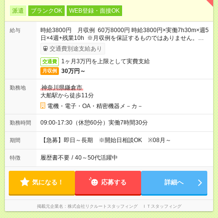
派遣
ブランクOK
WEB登録・面接OK
時給3800円 月収例 60万8000円 時給3800円×実働7h30m×週5
給与
日×4週+残業10h ※月収例を保証するものではありません。※給
与即受取りサービス利用可（利用条件有）
交通費別途支給あり
1ヶ月3万円を上限として実費支給
交通費
30万円～
月収例
神奈川県鎌倉市
勤務地
大船駅から徒歩11分
電機・電子・OA・精密機器メ－カ－
09:00-17:30（休憩60分）実働7時間30分
勤務時間
【急募】即日～長期 ※開始日相談OK ※08月～
期間
履歴書不要
/
40～50代活躍中
特徴
気になる！
応募する
詳細へ
掲載元企業名
株式会社リクルートスタッフィング ＩＴスタッフィング