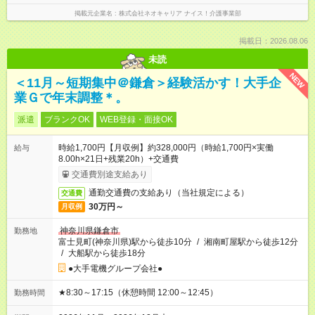
掲載元企業名
株式会社ネオキャリア ナイス！介護事業部
掲載日：2026.08.06
未読
NEW
＜11月～短期集中＠鎌倉＞経験活かす！大手企
業Ｇで年末調整＊。
派遣
ブランクOK
WEB登録・面接OK
時給1,700円【月収例】約328,000円（時給1,700円×実働
給与
8.00h×21日+残業20h）+交通費
交通費別途支給あり
通勤交通費の支給あり（当社規定による）
交通費
30万円～
月収例
神奈川県鎌倉市
勤務地
富士見町(神奈川県)駅から徒歩10分
/
湘南町屋駅から徒歩12分
/
大船駅から徒歩18分
●大手電機グループ会社●
★8:30～17:15（休憩時間 12:00～12:45）
勤務時間