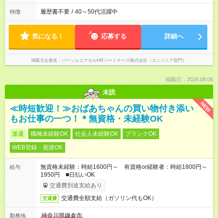
履歴書不要
/
40～50代活躍中
特徴
気になる！
応募する
詳細へ
掲載元企業名
パーソルエクセルHRパートナーズ株式会社（エンジニア部門）
掲載日：2026.08.06
未読
NEW
≪時短歓迎！≫おばあちゃんの買い物付き添い
もお仕事の一つ！＊無資格・未経験OK
派遣
職種未経験OK
社会人未経験OK
ブランクOK
WEB登録・面接OK
無資格未経験：時給1600円～ 有資格or経験者：時給1800円～
給与
1950円 ■日払いOK
交通費別途支給あり
交通費全額支給（ガソリン代もOK）
交通費
神奈川県鎌倉市
勤務地