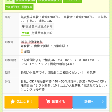
派遣
職種未経験OK
社会人未経験OK
ブランクOK
WEB登録・面接OK
無資格未経験：時給1500円～ 経験者：時給1600円～ ※前払
給与
い・日払い・週払いOK
交通費別途支給あり
交通費全額支給
交通費
神奈川県鎌倉市
勤務地
鎌倉駅
/
由比ケ浜駅
/
片瀬山駅
/
…
病院
下記時間帯よりご相談OK 07:30-16:30 / 08:00-17:00 /
勤務時間
08:30-17:30 ＊シフト固定の相談もOK！
長期のお仕事です。開始日はご相談ください！ ※急募
期間
日払いOK
/
履歴書不要
/
40～50代活躍中
/
副業・WワークOK
/
特徴
服装自由
/
シフト勤務
/
10名以上の大量募集
/
電話対応なし
/
パ
ソコンスキル不要
気になる！
応募する
詳細へ