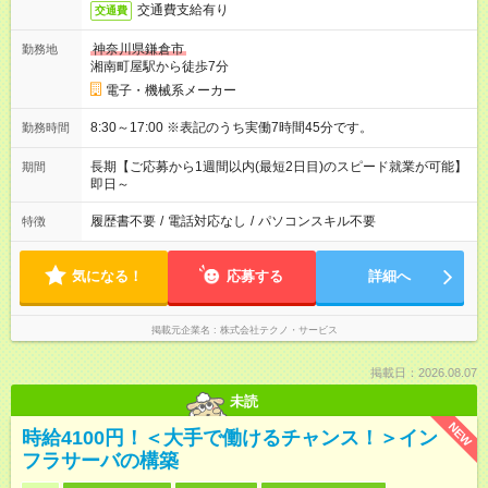
交通費支給有り
交通費
神奈川県鎌倉市
勤務地
湘南町屋駅から徒歩7分
電子・機械系メーカー
8:30～17:00 ※表記のうち実働7時間45分です。
勤務時間
長期【ご応募から1週間以内(最短2日目)のスピード就業が可能】
期間
即日～
履歴書不要
/
電話対応なし
/
パソコンスキル不要
特徴
気になる！
応募する
詳細へ
掲載元企業名
株式会社テクノ・サービス
掲載日：2026.08.07
未読
NEW
時給4100円！＜大手で働けるチャンス！＞イン
フラサーバの構築