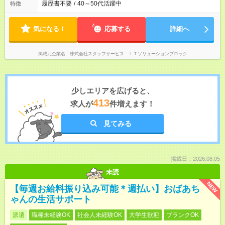
履歴書不要
/
40～50代活躍中
特徴
気になる！
応募する
詳細へ
掲載元企業名
株式会社スタッフサービス ＩＴソリューションブロック
少しエリアを広げると、
413
求人が
件増えます！
見てみる
掲載日：2026.08.05
未読
NEW
【毎週お給料振り込み可能＊週払い】おばあち
ゃんの生活サポート
派遣
職種未経験OK
社会人未経験OK
大学生歓迎
ブランクOK