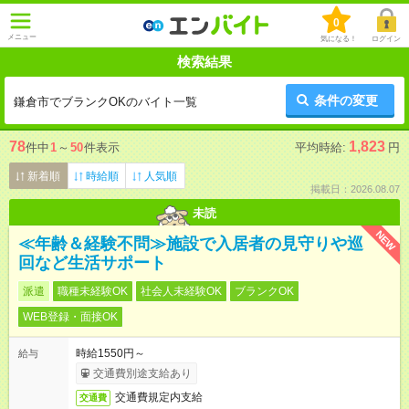
0
メニュー
気になる！
ログイン
検索結果
条件の変更
鎌倉市でブランクOKのバイト一覧
78
1,823
件中
1
～
50
件表示
平均時給:
円
新着順
時給順
人気順
掲載日：2026.08.07
未読
NEW
≪年齢＆経験不問≫施設で入居者の見守りや巡
回など生活サポート
派遣
職種未経験OK
社会人未経験OK
ブランクOK
WEB登録・面接OK
時給1550円～
給与
交通費別途支給あり
交通費規定内支給
交通費