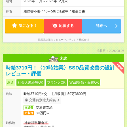
2026年11月～2026年12月末
期間
履歴書不要
/
40～50代活躍中
/
服装自由
特徴
気になる！
応募する
詳細へ
掲載元企業名
ヒューマンリソシア株式会社
掲載日：2026.08.06
未読
NEW
時給3710円！〈10時始業〉SSD品質改善の設計
レビュー・評価
派遣
社会人未経験OK
ブランクOK
WEB登録・面接OK
時給3710円+交 【月収例】59万3600円
給与
交通費別途支給あり
交通費支給
交通費
30万円～
月収例
神奈川県鎌倉市
勤務地