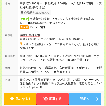
日収2万4300円～（日勤時給1350円） ■月収例19.4万円～（夜
給与
勤月8回勤務の場合）
交通費別途支給あり
交通費全額支給 ■ガソリン代も全額支給（規定あ
交通費
り） ■無料駐車場もご相談ください
15～20万円
月収例
神奈川県鎌倉市
勤務地
鎌倉高校前駅
/
由比ケ浜駅
/
長谷(神奈川県)駅
/
…
＜選べる勤務地＞病院 ※ご自宅の近くなど、お好きな場所
を選べます！
夜勤（例） 16:00～翌9:00 もちろん夜勤以外の時間も選べます
勤務時間
（例） 07:00～16:00※早番 09:00～18:00※日勤 11:00～
20:00※遅番 ※時間は、固定・選べる施設もあるので、ご希望が
あれば調整できます！ ※シフト制。勤務地により実働時間が異
短期のお仕事です。職場が気に入れば長期でも働けます！ ★開
期間
なります。★家庭の都合でお休みが必要な場合も遠慮なくご相談
始日はご相談ください。 ★急募です！
ください。
日払いOK
/
履歴書不要
/
40～50代活躍中
/
副業・WワークOK
/
特徴
服装自由
/
シフト勤務
/
10名以上の大量募集
/
電話対応なし
/
パ
ソコンスキル不要
気になる！
応募する
詳細へ