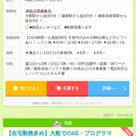
時給1,500円～1,875円
給与
神奈川県鎌倉市
勤務地
大船駅から徒歩5分
/
鎌倉駅から徒歩5分
/
鎌倉高校前駅から
徒歩5分
/
…
■物流センターなど ■勤務地選べます
【1日3時間～も相談OK!】午前中のみや18時以降などのシフト
勤務時間
あり！ シフト例 ▼9:00～12:00 ▼9:00～17:00 ▼10:00～19:00
▼18:00～21:00
▼働きたい1日だけの単発OK ＃8月～ ＃9月～
期間
週1日からOK
/
日払いOK
/
40～50代活躍中
/
副業・Wワーク
特徴
OK
/
服装自由
/
シフト勤務
/
10名以上の大量募集
/
電話対応な
し
/
パソコンスキル不要
気になる！
応募する
詳細へ
掲載元企業名
株式会社バイトレ（キャムコムグループ）
掲載日：2026.08.06
未読
NEW
【在宅勤務多め】大船でのSE・プログラマ