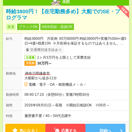
未読
NEW
時給3800円！【在宅勤務多め】大船でのSE・プ
ログラマ
派遣
ブランクOK
WEB登録・面接OK
時給3800円 月収例 60万8000円 時給3800円×実働7h30m×週5
給与
日×4週+残業10h ※月収例を保証するものではありません。※給
与即受取りサービス利用可（利用条件有）
交通費別途支給あり
1ヶ月3万円を上限として実費支給
交通費
30万円～
月収例
神奈川県鎌倉市
勤務地
大船駅から徒歩11分
電機・電子・OA・精密機器メ－カ－
08:40-17:10（休憩60分）実働7時間30分
勤務時間
2026年09月01日～長期 ※開始日相談OK ※09月～
期間
履歴書不要
/
40～50代活躍中
特徴
気になる！
応募する
詳細へ