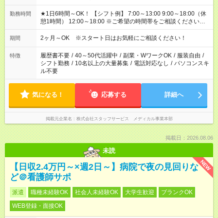
★1日6時間～OK！ 【シフト例】 7:00～13:00 9:00～18:00（休
勤務時間
憩1時間） 12:00～18:00 ※ご希望の時間帯をご相談ください。
※日勤、夜勤のみ、変則的な勤務等も相談OK！
2ヶ月～OK ※スタート日はお気軽にご相談ください！
期間
履歴書不要
/
40～50代活躍中
/
副業・WワークOK
/
服装自由
/
特徴
シフト勤務
/
10名以上の大量募集
/
電話対応なし
/
パソコンスキ
ル不要
気になる！
応募する
詳細へ
掲載元企業名
株式会社スタッフサービス メディカル事業本部
掲載日：2026.08.06
未読
NEW
【日収2.4万円～×週2日～】病院で夜の見回りな
ど＠看護師サポ
派遣
職種未経験OK
社会人未経験OK
大学生歓迎
ブランクOK
WEB登録・面接OK