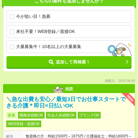
こちらの条件も追加しませんか？
今が狙い目！急募
来社不要！WEB登録／面接OK
大量募集中！10名以上の大量募集
追加して再検索！
掲載日：2026.08.06
未読
NEW
＼急な出費も安心／最短3日でお仕事スタートで
きる介護＊即日×日払いOK
派遣
職種未経験OK
社会人未経験OK
ブランクOK
WEB登録・面接OK
無資格の方：時給1500円～1875円 / 介護福祉士：時給1800円～
給与