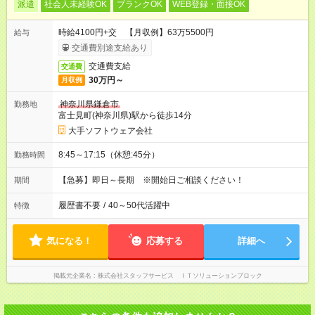
派遣
社会人未経験OK
ブランクOK
WEB登録・面接OK
時給4100円+交 【月収例】63万5500円
給与
交通費別途支給あり
交通費支給
交通費
30万円～
月収例
神奈川県鎌倉市
勤務地
富士見町(神奈川県)駅から徒歩14分
大手ソフトウェア会社
8:45～17:15（休憩:45分）
勤務時間
【急募】即日～長期 ※開始日ご相談ください！
期間
履歴書不要
/
40～50代活躍中
特徴
気になる！
応募する
詳細へ
掲載元企業名
株式会社スタッフサービス ＩＴソリューションブロック