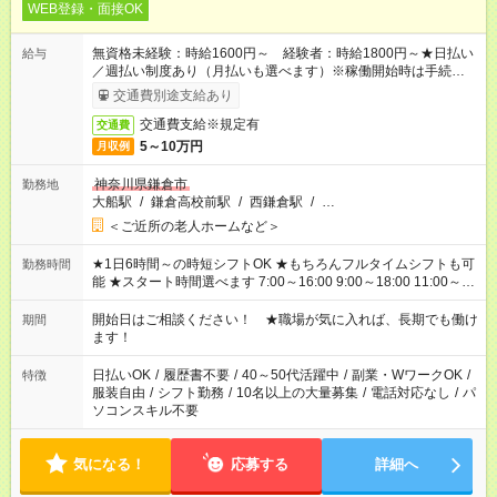
WEB登録・面接OK
無資格未経験：時給1600円～ 経験者：時給1800円～★日払い
給与
／週払い制度あり（月払いも選べます）※稼働開始時は手続き完
了次第のお支払いとなります。
交通費別途支給あり
交通費支給※規定有
交通費
5～10万円
月収例
神奈川県鎌倉市
勤務地
大船駅
/
鎌倉高校前駅
/
西鎌倉駅
/
…
＜ご近所の老人ホームなど＞
★1日6時間～の時短シフトOK ★もちろんフルタイムシフトも可
勤務時間
能 ★スタート時間選べます 7:00～16:00 9:00～18:00 11:00～
20:00 など 残業なし！ ※Wワークの場合、他のお仕事と合わせ
週40時間超の就業はご案内できません ※法令に基づき、週20時
開始日はご相談ください！ ★職場が気に入れば、長期でも働け
期間
間以上勤務は社会保険への加入対象となります ※労働者派遣法
ます！
（日雇い派遣の原則禁止）により、短時間・短期間の就業はご
案内が難しい場合があります
日払いOK
/
履歴書不要
/
40～50代活躍中
/
副業・WワークOK
/
特徴
服装自由
/
シフト勤務
/
10名以上の大量募集
/
電話対応なし
/
パ
ソコンスキル不要
気になる！
応募する
詳細へ