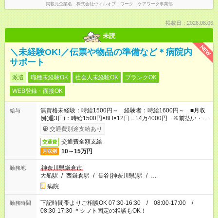
掲載元企業名
株式会社ウィルオブ・ワーク ケアワーク事業部
掲載日：2026.08.06
未読
NEW
＼未経験OK!／伝票や物品の準備など＊病院内
サポート
派遣
職種未経験OK
社会人未経験OK
ブランクOK
WEB登録・面接OK
無資格未経験：時給1500円～ 経験者：時給1600円～ ■月収
給与
例(週3日)：時給1500円×8H×12日＝14万4000円 ※前払い・日
払い・週払いOK
交通費別途支給あり
交通費全額支給
交通費
10～15万円
月収例
神奈川県鎌倉市
勤務地
大船駅
/
西鎌倉駅
/
長谷(神奈川県)駅
/
…
病院
下記時間帯よりご相談OK 07:30-16:30 / 08:00-17:00 /
勤務時間
08:30-17:30 ＊シフト固定の相談もOK！