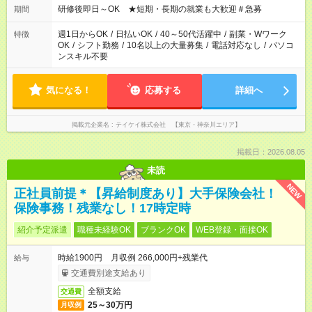
研修後即日～OK ★短期・長期の就業も大歓迎＃急募
期間
週1日からOK
/
日払いOK
/
40～50代活躍中
/
副業・Wワーク
特徴
OK
/
シフト勤務
/
10名以上の大量募集
/
電話対応なし
/
パソコ
ンスキル不要
気になる！
応募する
詳細へ
掲載元企業名
テイケイ株式会社 【東京・神奈川エリア】
掲載日：2026.08.05
未読
NEW
正社員前提＊【昇給制度あり】大手保険会社！
保険事務！残業なし！17時定時
紹介予定派遣
職種未経験OK
ブランクOK
WEB登録・面接OK
時給1900円 月収例 266,000円+残業代
給与
交通費別途支給あり
全額支給
交通費
25～30万円
月収例