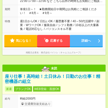
22:00 17:00～22:00 など こちら以外の時間もお気軽にご相談く
ださい！
単発1日～！ ★勤務開始日や期間はお気軽にご相談くださ
期間
い！ ＃8月～ ＃9月～
週1日からOK
/
日払いOK
/
履歴書不要
/
40～50代活躍中
/
副
特徴
業・WワークOK
/
服装自由
/
シフト勤務
/
10名以上の大量募
集
/
電話対応なし
/
パソコンスキル不要
気になる！
応募する
詳細へ
掲載元企業名
株式会社バイトレ（キャムコムグループ）
未読
座り仕事！高時給！土日休み！日勤のお仕事！精
密機器の組立
派遣
ブランクOK
WEB登録・面接OK
時給2000円
給与
交通費別途支給あり