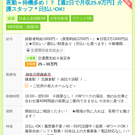
NEW
夜勤＝待機多め！？【週2日で月収25.9万円】介
護スタッフ＊日払いOK!
派遣
社会人未経験OK
大学生歓迎
ブランクOK
WEB登録・面接OK
経験者時給1800円～（夜勤時給2250円～）★日収3万2400円以
給与
上★日払い／週払い制度あり（月払いも選べます）※稼働開始時
は手続き完了次第のお支払いとなります。
交通費別途支給あり
交通費支給※規定有
交通費
25～30万円
月収例
神奈川県鎌倉市
勤務地
鎌倉駅
/
北鎌倉駅
/
由比ケ浜駅
/
…
＜ご近所の老人ホームなど＞
16:00～翌9:00 ※残業なし！ ※Wワークの場合、他のお仕事と
勤務時間
合わせ週40時間超の就業はご案内できません ※法令に基づき、
週20時間以上勤務は社会保険への加入対象となります ※労働者
派遣法（日雇い派遣の原則禁止）により、短時間・短期間の就
開始日はご相談ください！ ★職場が気に入れば、長期でも働け
期間
業はご案内が難しい場合があります
ます！
日払いOK
/
履歴書不要
/
40～50代活躍中
/
副業・WワークOK
/
特徴
服装自由
/
シフト勤務
/
10名以上の大量募集
/
電話対応なし
/
パ