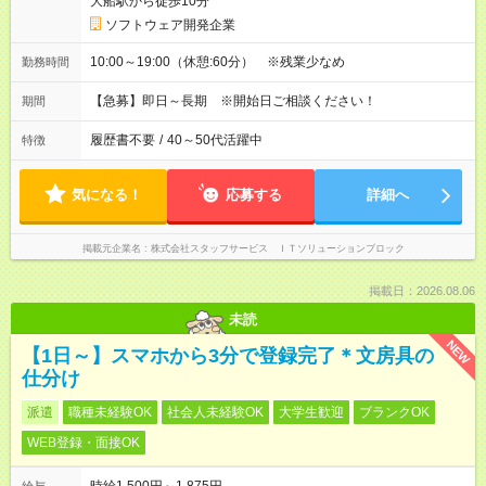
大船駅から徒歩10分
ソフトウェア開発企業
10:00～19:00（休憩:60分） ※残業少なめ
勤務時間
【急募】即日～長期 ※開始日ご相談ください！
期間
履歴書不要
/
40～50代活躍中
特徴
気になる！
応募する
詳細へ
掲載元企業名
株式会社スタッフサービス ＩＴソリューションブロック
掲載日：2026.08.06
未読
NEW
【1日～】スマホから3分で登録完了＊文房具の
仕分け
派遣
職種未経験OK
社会人未経験OK
大学生歓迎
ブランクOK
WEB登録・面接OK