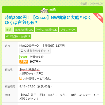
掲載日：2026.08.05
未読
NEW
時給2000円！【Cisco】NW構築＠大船＊ゆく
ゆくは在宅も有＊
派遣
職種未経験OK
社会人未経験OK
ブランクOK
WEB登録・面接OK
時給2000円+交 【月収例】32万円
給与
交通費別途支給あり
交通費支給
交通費
30万円～
月収例
神奈川県鎌倉市
勤務地
大船駅からバス8分
大手情報サービス会社
8:45～17:30（休憩:45分）
勤務時間
【急募】即日～長期 ※8月～、9月～、10月～のスタートもご
期間
相談ください！