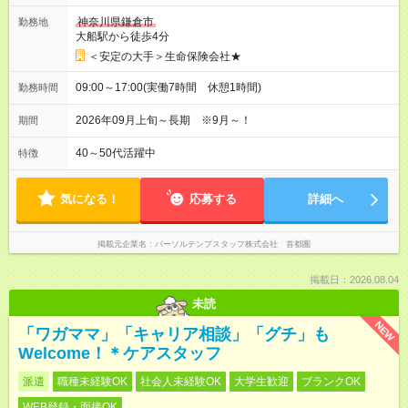
神奈川県鎌倉市
勤務地
大船駅から徒歩4分
＜安定の大手＞生命保険会社★
09:00～17:00(実働7時間 休憩1時間)
勤務時間
2026年09月上旬～長期 ※9月～！
期間
40～50代活躍中
特徴
気になる！
応募する
詳細へ
掲載元企業名
パーソルテンプスタッフ株式会社 首都圏
掲載日：2026.08.04
未読
NEW
「ワガママ」「キャリア相談」「グチ」も
Welcome！＊ケアスタッフ
派遣
職種未経験OK
社会人未経験OK
大学生歓迎
ブランクOK
WEB登録・面接OK