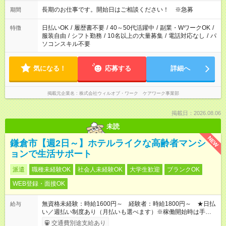
長期のお仕事です。開始日はご相談ください！ ※急募
期間
日払いOK
/
履歴書不要
/
40～50代活躍中
/
副業・WワークOK
/
特徴
服装自由
/
シフト勤務
/
10名以上の大量募集
/
電話対応なし
/
パ
ソコンスキル不要
気になる！
応募する
詳細へ
掲載元企業名
株式会社ウィルオブ・ワーク ケアワーク事業部
掲載日：2026.08.06
未読
NEW
鎌倉市【週2日～】ホテルライクな高齢者マンシ
ョンで生活サポート
派遣
職種未経験OK
社会人未経験OK
大学生歓迎
ブランクOK
WEB登録・面接OK
無資格未経験：時給1600円～ 経験者：時給1800円～ ★日払
給与
い／週払い制度あり（月払いも選べます）※稼働開始時は手続き
完了次第のお支払いとなります。
交通費別途支給あり