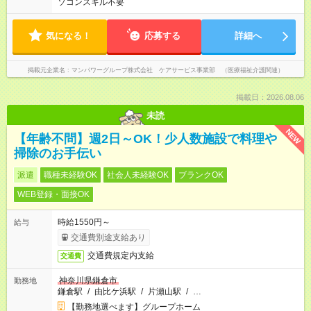
ソコンスキル不要
気になる！
応募する
詳細へ
掲載元企業名
マンパワーグループ株式会社 ケアサービス事業部 （医療福祉介護関連）
掲載日：2026.08.06
未読
NEW
【年齢不問】週2日～OK！少人数施設で料理や
掃除のお手伝い
派遣
職種未経験OK
社会人未経験OK
ブランクOK
WEB登録・面接OK
時給1550円～
給与
交通費別途支給あり
交通費規定内支給
交通費
神奈川県鎌倉市
勤務地
鎌倉駅
/
由比ケ浜駅
/
片瀬山駅
/
…
【勤務地選べます】グループホーム