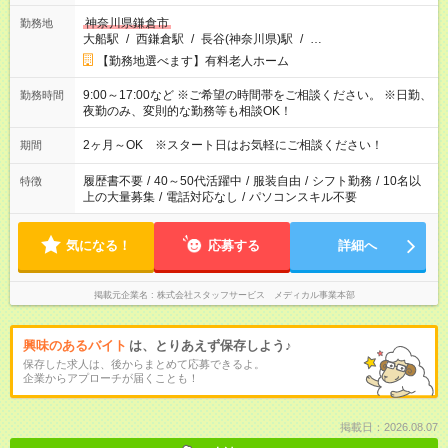
神奈川県鎌倉市
勤務地
大船駅
/
西鎌倉駅
/
長谷(神奈川県)駅
/
…
【勤務地選べます】有料老人ホーム
9:00～17:00など ※ご希望の時間帯をご相談ください。 ※日勤、
勤務時間
夜勤のみ、変則的な勤務等も相談OK！
2ヶ月～OK ※スタート日はお気軽にご相談ください！
期間
履歴書不要
/
40～50代活躍中
/
服装自由
/
シフト勤務
/
10名以
特徴
上の大量募集
/
電話対応なし
/
パソコンスキル不要
気になる！
応募する
詳細へ
掲載元企業名
株式会社スタッフサービス メディカル事業本部
興味のあるバイト
は、とりあえず保存しよう♪
保存した求人は、後からまとめて応募できるよ。
企業からアプローチが届くことも！
掲載日：2026.08.07