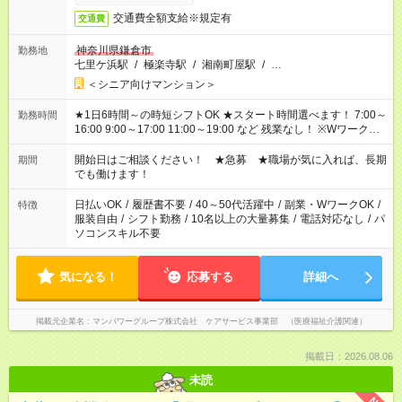
交通費全額支給※規定有
交通費
神奈川県鎌倉市
勤務地
七里ケ浜駅
/
極楽寺駅
/
湘南町屋駅
/
…
＜シニア向けマンション＞
★1日6時間～の時短シフトOK ★スタート時間選べます！ 7:00～
勤務時間
16:00 9:00～17:00 11:00～19:00 など 残業なし！ ※Wワークの
場合、他のお仕事と合わせ週40時間超の就業はご案内できませ
ん ※法令に基づき、週20時間以上勤務は社会保険への加入対象
開始日はご相談ください！ ★急募 ★職場が気に入れば、長期
期間
となります ※労働者派遣法（日雇い派遣の原則禁止）により、
でも働けます！
短時間・短期間の就業はご案内が難しい場合があります
日払いOK
/
履歴書不要
/
40～50代活躍中
/
副業・WワークOK
/
特徴
服装自由
/
シフト勤務
/
10名以上の大量募集
/
電話対応なし
/
パ
ソコンスキル不要
気になる！
応募する
詳細へ
掲載元企業名
マンパワーグループ株式会社 ケアサービス事業部 （医療福祉介護関連）
掲載日：2026.08.06
未読