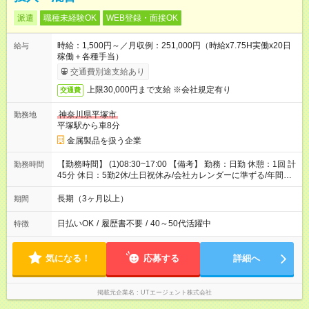
派遣
職種未経験OK
WEB登録・面接OK
時給：1,500円～／月収例：251,000円（時給x7.75H実働x20日
給与
稼働＋各種手当）
交通費別途支給あり
上限30,000円まで支給 ※会社規定有り
交通費
神奈川県平塚市
勤務地
平塚駅から車8分
金属製品を扱う企業
【勤務時間】 (1)08:30~17:00 【備考】 勤務：日勤 休憩：1回 計
勤務時間
45分 休日：5勤2休/土日祝休み/会社カレンダーに準ずる/年間休
日122日 休暇：GW休暇・夏季休暇・年末年始休暇
長期（3ヶ月以上）
期間
日払いOK
/
履歴書不要
/
40～50代活躍中
特徴
気になる！
応募する
詳細へ
掲載元企業名
UTエージェント株式会社