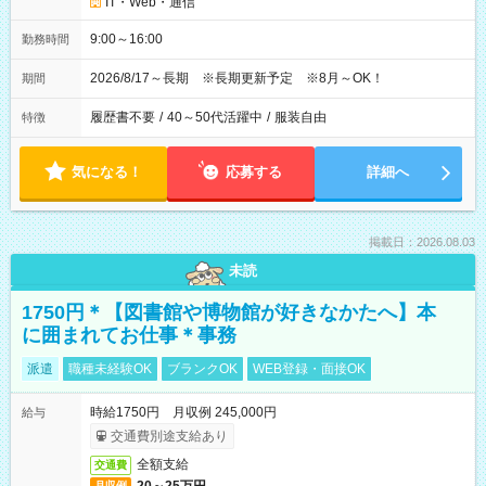
IT・Web・通信
9:00～16:00
勤務時間
2026/8/17～長期 ※長期更新予定 ※8月～OK！
期間
履歴書不要
/
40～50代活躍中
/
服装自由
特徴
気になる！
応募する
詳細へ
掲載日：2026.08.03
未読
1750円＊【図書館や博物館が好きなかたへ】本
に囲まれてお仕事＊事務
派遣
職種未経験OK
ブランクOK
WEB登録・面接OK
時給1750円 月収例 245,000円
給与
交通費別途支給あり
全額支給
交通費
月収例