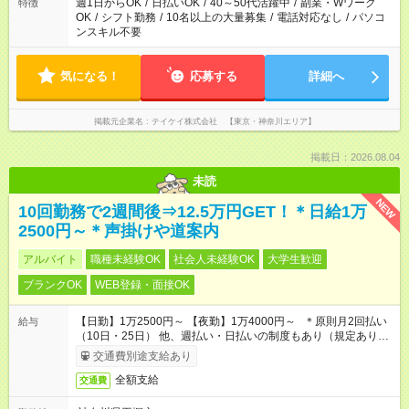
週1日からOK
/
日払いOK
/
40～50代活躍中
/
副業・Wワーク
特徴
OK
/
シフト勤務
/
10名以上の大量募集
/
電話対応なし
/
パソコ
ンスキル不要
気になる！
応募する
詳細へ
掲載元企業名
テイケイ株式会社 【東京・神奈川エリア】
掲載日：2026.08.04
未読
NEW
10回勤務で2週間後⇒12.5万円GET！＊日給1万
2500円～＊声掛けや道案内
アルバイト
職種未経験OK
社会人未経験OK
大学生歓迎
ブランクOK
WEB登録・面接OK
【日勤】1万2500円～ 【夜勤】1万4000円～ ＊原則月2回払い
給与
（10日・25日） 他、週払い・日払いの制度もあり（規定あり）
＃日収1万円以上
交通費別途支給あり
全額支給
交通費