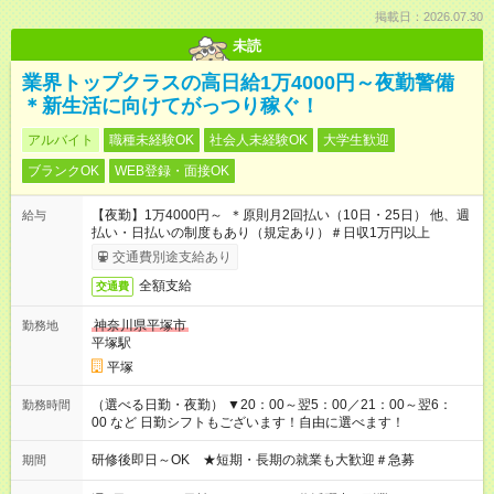
掲載日：2026.07.30
未読
業界トップクラスの高日給1万4000円～夜勤警備
＊新生活に向けてがっつり稼ぐ！
アルバイト
職種未経験OK
社会人未経験OK
大学生歓迎
ブランクOK
WEB登録・面接OK
【夜勤】1万4000円～ ＊原則月2回払い（10日・25日） 他、週
給与
払い・日払いの制度もあり（規定あり）＃日収1万円以上
交通費別途支給あり
全額支給
交通費
神奈川県平塚市
勤務地
平塚駅
平塚
（選べる日勤・夜勤） ▼20：00～翌5：00／21：00～翌6：
勤務時間
00 など 日勤シフトもございます！自由に選べます！
研修後即日～OK ★短期・長期の就業も大歓迎＃急募
期間