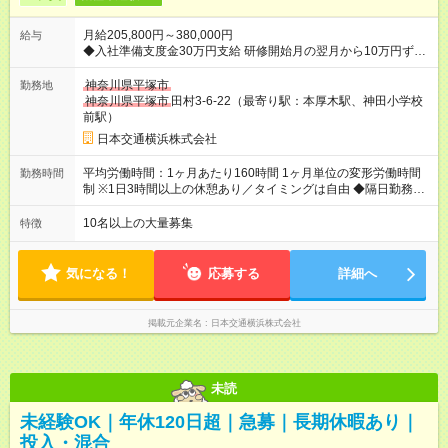
月給205,800円～380,000円
給与
◆入社準備支度金30万円支給 研修開始月の翌月から10万円ずつ3
ヶ月に渡り支給 ●本社（戸塚営業所）／川崎営業所／保土ヶ谷営
業 6ヶ月間：月給38万円保証＋歩合給＋賞与年2回 7ヶ月目以
神奈川県平塚市
勤務地
降：月給20万5,800円＋歩合給＋賞与年2回 ●大和営業所 入社後
神奈川県平塚市
田村3-6-22（最寄り駅：本厚木駅、神田小学校
6ヶ月間：月給30万円保証＋歩合給＋賞与年2回 7ヶ月目以降：
前駅）
月給20万5,800円＋歩合給＋賞与年2回 ●平塚営業所 月給20万
日本交通横浜株式会社
5,800円+歩合＋賞与年2回 ●小田原営業所 月給210,000円+歩合
＋賞与年3回 （試用期間3ヶ月～6ヶ月間 同条件） 【試用期
平均労働時間：1ヶ月あたり160時間 1ヶ月単位の変形労働時間
勤務時間
間】試用期間あり 試用期間の長さ：6ヶ月 雇用形態、給与は本
制 ※1日3時間以上の休憩あり／タイミングは自由 ◆隔日勤務
採用時と同じです。
（月間12～13回乗務） →1回の乗務で2回分働き、まとめて2日
分を休息する勤務シフトです。 《勤務時間帯一例》 ・8：00～
10名以上の大量募集
特徴
翌2：00 ・14：00～翌8：00 平均労働時間：1ヶ月あたり160時
間 1ヶ月単位の変形労働時間制 ※1日3時間以上の休憩あり／タ
イミングは自由 ◆隔日勤務（月間12～13回乗務） →1回の乗務
気になる！
応募する
詳細へ
で2回分働き、まとめて2日分を休息する勤務シフトです。 《勤
務時間帯一例》 ・8：00～翌2：00 ・14：00～翌8：00
掲載元企業名
日本交通横浜株式会社
未読
未経験OK｜年休120日超｜急募｜長期休暇あり｜
投入・混合