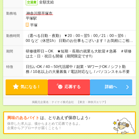
全額支給
交通費
神奈川県平塚市
勤務地
平塚駅
平塚
（選べる日勤・夜勤） ▼20：00～翌5：00／21：00～翌6：
勤務時間
00 など（休憩1h） 日勤のお仕事もございます！お気軽にご相談
ください！
研修後即日～OK ★短期・長期の就業も大歓迎＃急募 ＃研修
期間
は土・日・祝日も開催（期間限定です!!）
日払いOK
/
40～50代活躍中
/
副業・WワークOK
/
シフト勤
特徴
務
/
10名以上の大量募集
/
電話対応なし
/
パソコンスキル不要
気になる！
応募する
詳細へ
掲載元企業名
テイケイ株式会社 【東京・神奈川エリア】
興味のあるバイト
は、とりあえず保存しよう♪
保存した求人は、後からまとめて応募できるよ。
企業からアプローチが届くことも！