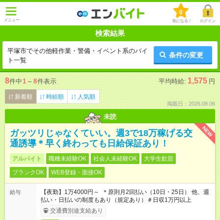
0
メニュー
気になる！
ログイン
検索結果
平塚市でその他軽作業・警備・イベント系のバイ
条件の変更
ト一覧
8
1,575
件中
1
～
8
件表示
平均時給:
円
新着順
時給順
人気順
掲載日：2026.08.06
未読
NEW
ガッツリじゃなくていい。週3で18万稼げる交
通誘導＊早く終わっても日給保証あり！
アルバイト
職種未経験OK
社会人未経験OK
大学生歓迎
ブランクOK
WEB登録・面接OK
【夜勤】1万4000円～ ＊原則月2回払い（10日・25日） 他、週
給与
払い・日払いの制度もあり（規定あり）＃日収1万円以上
交通費別途支給あり