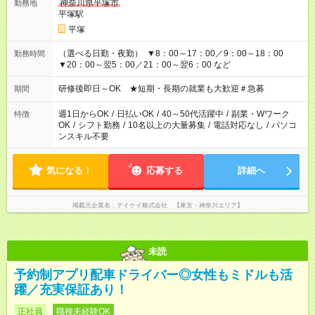
神奈川県平塚市
勤務地
平塚駅
平塚
（選べる日勤・夜勤） ▼8：00～17：00／9：00～18：00
勤務時間
▼20：00～翌5：00／21：00～翌6：00 など
研修後即日～OK ★短期・長期の就業も大歓迎＃急募
期間
週1日からOK
/
日払いOK
/
40～50代活躍中
/
副業・Wワーク
特徴
OK
/
シフト勤務
/
10名以上の大量募集
/
電話対応なし
/
パソコ
ンスキル不要
気になる！
応募する
詳細へ
掲載元企業名
テイケイ株式会社 【東京・神奈川エリア】
未読
予約制アプリ配車ドライバー◎女性もミドルも活
躍／充実保証あり！
正社員
職種未経験OK