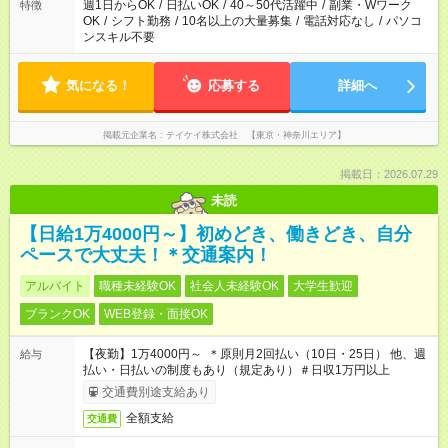
週1日からOK
/
日払いOK
/
40～50代活躍中
/
副業・Wワーク
特徴
OK
/
シフト勤務
/
10名以上の大量募集
/
電話対応なし
/
パソコ
ンスキル不要
気になる！
応募する
詳細へ
掲載元企業名
テイケイ株式会社 【東京・神奈川エリア】
掲載日：2026.07.29
未読
【日給1万4000円～】初めどき、働きどき、自分
ペースで大丈夫！＊交通案内！
アルバイト
職種未経験OK
社会人未経験OK
大学生歓迎
ブランクOK
WEB登録・面接OK
【夜勤】1万4000円～ ＊原則月2回払い（10日・25日） 他、週
給与
払い・日払いの制度もあり（規定あり）＃日収1万円以上
交通費別途支給あり
全額支給
交通費