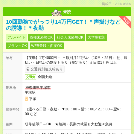
掲載日：2026.08.05
未読
NEW
10回勤務でがっつり14万円GET！＊声掛けなど
の誘導！＊夜勤
アルバイト
職種未経験OK
社会人未経験OK
大学生歓迎
ブランクOK
WEB登録・面接OK
【夜勤】1万4000円～ ＊原則月2回払い（10日・25日） 他、週
給与
払い・日払いの制度もあり（規定あり）＃日収1万円以上
交通費別途支給あり
全額支給
交通費
神奈川県平塚市
勤務地
平塚駅
平塚
（選べる日勤・夜勤） ▼20：00～翌5：00／21：00～翌6：
勤務時間
00 など
研修後即日～OK ★短期・長期の就業も大歓迎＃急募
期間