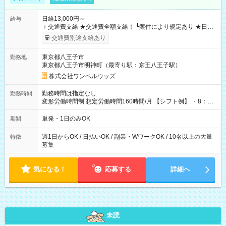
日給13,000円～
給与
＋交通費支給 ★交通費全額支給！ ┗案件により規定あり ★日払
いOK！（規定あり） ┗働いたその日に現金GET♪ お仕事後はコ
交通費別途支給あり
ンビニATMから 日払い分を引き落とせます！ 【試用期間】試
用期間なし
東京都八王子市
勤務地
東京都八王子市明神町（最寄り駅：京王八王子駅）
株式会社ワンベルウッズ
勤務時間は指定なし
勤務時間
変形労働時間制 想定労働時間160時間/月 【シフト例】 ・8：00
～21：00
単発・1日のみOK
期間
週1日からOK / 日払いOK / 副業・WワークOK / 10名以上の大量
特徴
募集
気になる！
応募する
詳細へ
未読