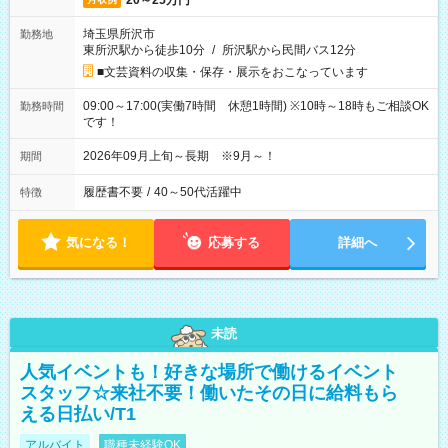
20～25万円
埼玉県所沢市
勤務地
東所沢駅から徒歩10分
/
所沢駅から民間バス12分
■文芸資料の収集・保存・展示をおこなっています
09:00～17:00(実働7時間 休憩1時間) ※10時～18時もご相談OK
勤務時間
です！
2026年09月上旬～長期 ※9月～！
期間
履歴書不要
/
40～50代活躍中
特徴
気になる！
応募する
詳細へ
未読
人気イベントも！好きな場所で働けるイベント
スタッフ☆来社不要！働いたその日に給料もら
える日払い/T1
アルバイト
職種未経験OK