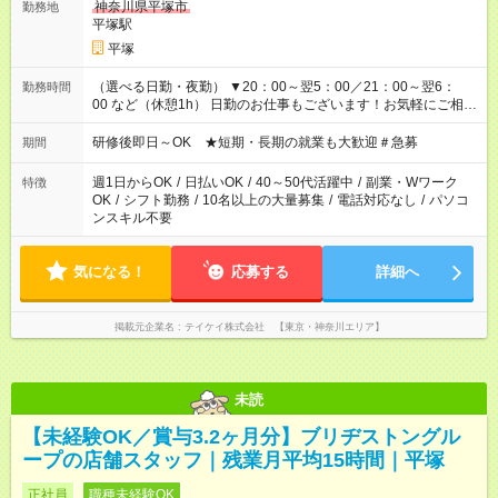
神奈川県平塚市
勤務地
平塚駅
平塚
（選べる日勤・夜勤） ▼20：00～翌5：00／21：00～翌6：
勤務時間
00 など（休憩1h） 日勤のお仕事もございます！お気軽にご相談
ください！
研修後即日～OK ★短期・長期の就業も大歓迎＃急募
期間
週1日からOK
/
日払いOK
/
40～50代活躍中
/
副業・Wワーク
特徴
OK
/
シフト勤務
/
10名以上の大量募集
/
電話対応なし
/
パソコ
ンスキル不要
気になる！
応募する
詳細へ
掲載元企業名
テイケイ株式会社 【東京・神奈川エリア】
未読
【未経験OK／賞与3.2ヶ月分】ブリヂストングル
ープの店舗スタッフ｜残業月平均15時間｜平塚
正社員
職種未経験OK