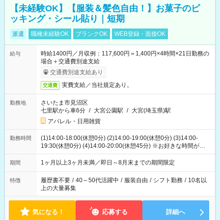
【未経験OK】【服装＆髪色自由！】お菓子のピ
ッキング・シール貼り｜短期
派遣
職種未経験OK
ブランクOK
WEB登録・面接OK
時給1400円／月収例：117,600円＝1,400円×4時間×21日勤務の
給与
場合＋交通費別途支給
交通費別途支給あり
実費支給／当社規定あり。
交通費
さいたま市見沼区
勤務地
七里駅から車6分
/
大宮公園駅
/
大宮(埼玉県)駅
アパレル・日用雑貨
(1)14:00-18:00(休憩0分) (2)14:00-19:00(休憩0分) (3)14:00-
勤務時間
19:30(休憩0分) (4)14:00-20:00(休憩45分) ※お好きな時間が選べ
ます
1ヶ月以上3ヶ月未満／即日～8月末までの期間限定
期間
履歴書不要
/
40～50代活躍中
/
服装自由
/
シフト勤務
/
10名以
特徴
上の大量募集
気になる！
応募する
詳細へ