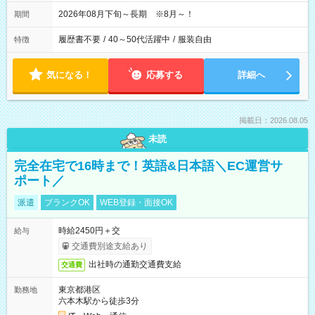
2026年08月下旬～長期 ※8月～！
期間
履歴書不要
/
40～50代活躍中
/
服装自由
特徴
気になる！
応募する
詳細へ
掲載日：2026.08.05
未読
完全在宅で16時まで！英語&日本語＼EC運営サ
ポート／
派遣
ブランクOK
WEB登録・面接OK
時給2450円＋交
給与
交通費別途支給あり
出社時の通勤交通費支給
交通費
東京都港区
勤務地
六本木駅から徒歩3分