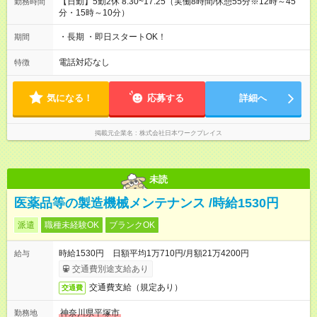
【日勤】5勤2休 8:30~17:25（実働8時間/休憩55分※12時～45
勤務時間
分・15時～10分）
・長期 ・即日スタートOK！
期間
電話対応なし
特徴
気になる！
応募する
詳細へ
掲載元企業名
株式会社日本ワークプレイス
未読
医薬品等の製造機械メンテナンス /時給1530円
派遣
職種未経験OK
ブランクOK
時給1530円 日額平均1万710円/月額21万4200円
給与
交通費別途支給あり
交通費支給（規定あり）
交通費
神奈川県平塚市
勤務地