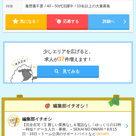
履歴書不要
/
40～50代活躍中
/
10名以上の大量募集
特徴
気になる！
応募する
詳細へ
少しエリアを広げると、
37
求人が
件増えます！
見てみる
編集部イチオシ
【完全在宅！】難しい業務なし＆電話なし！ゆっくりの11時
～時短＊データ入力・事務、＜SEKAI NO OWARI＊8月15
日・16日＞ドーム公演のサポートバイトなど
(8/7UP!)