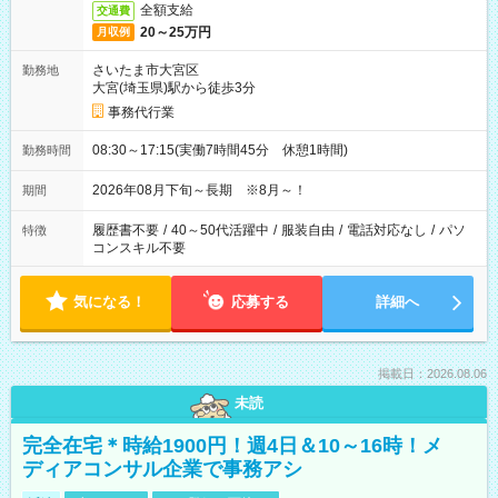
全額支給
交通費
20～25万円
月収例
さいたま市大宮区
勤務地
大宮(埼玉県)駅から徒歩3分
事務代行業
08:30～17:15(実働7時間45分 休憩1時間)
勤務時間
2026年08月下旬～長期 ※8月～！
期間
履歴書不要
/
40～50代活躍中
/
服装自由
/
電話対応なし
/
パソ
特徴
コンスキル不要
気になる！
応募する
詳細へ
掲載日：2026.08.06
未読
完全在宅＊時給1900円！週4日＆10～16時！メ
ディアコンサル企業で事務アシ