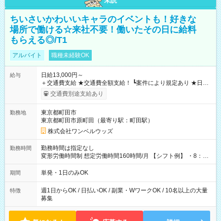
未読
ちいさいかわいいキャラのイベントも！好きな
場所で働ける☆来社不要！働いたその日に給料
もらえる◎/T1
アルバイト
職種未経験OK
日給13,000円～
給与
＋交通費支給 ★交通費全額支給！ ┗案件により規定あり ★日払
いOK！（規定あり） ┗働いたその日に現金GET♪ お仕事後はコ
交通費別途支給あり
ンビニATMから 日払い分を引き落とせます！ 【試用期間】試
用期間なし
東京都町田市
勤務地
東京都町田市原町田（最寄り駅：町田駅）
株式会社ワンベルウッズ
勤務時間は指定なし
勤務時間
変形労働時間制 想定労働時間160時間/月 【シフト例】 ・8：00
～21：00
単発・1日のみOK
期間
週1日からOK / 日払いOK / 副業・WワークOK / 10名以上の大量
特徴
募集