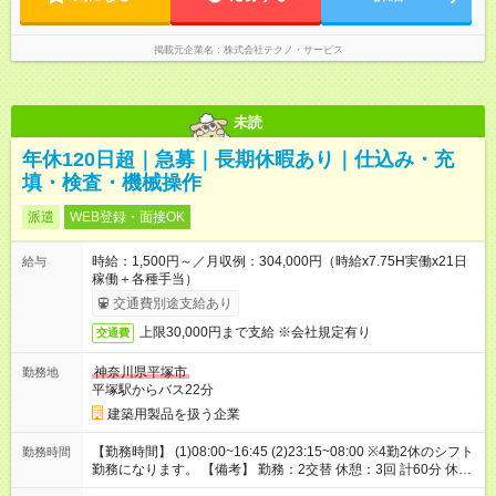
掲載元企業名
株式会社テクノ・サービス
未読
年休120日超｜急募｜長期休暇あり｜仕込み・充
填・検査・機械操作
派遣
WEB登録・面接OK
時給：1,500円～／月収例：304,000円（時給x7.75H実働x21日
給与
稼働＋各種手当）
交通費別途支給あり
上限30,000円まで支給 ※会社規定有り
交通費
神奈川県平塚市
勤務地
平塚駅からバス22分
建築用製品を扱う企業
【勤務時間】 (1)08:00~16:45 (2)23:15~08:00 ※4勤2休のシフト
勤務時間
勤務になります。 【備考】 勤務：2交替 休憩：3回 計60分 休
日：4勤2休/会社カレンダーに準ずる/年間休日126日 休暇：GW