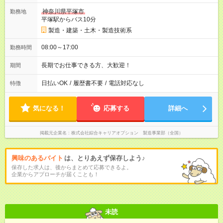
神奈川県平塚市
勤務地
平塚駅からバス10分
製造・建築・土木・製造技術系
08:00～17:00
勤務時間
長期でお仕事できる方、大歓迎！
期間
日払いOK
/
履歴書不要
/
電話対応なし
特徴
気になる！
応募する
詳細へ
掲載元企業名
株式会社綜合キャリアオプション 製造事業部（全国）
興味のあるバイト
は、とりあえず保存しよう♪
保存した求人は、後からまとめて応募できるよ。
企業からアプローチが届くことも！
未読