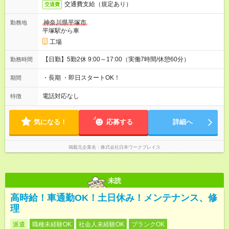
交通費支給（規定あり）
交通費
神奈川県平塚市
勤務地
平塚駅から車
工場
【日勤】5勤2休 9:00～17:00（実働7時間/休憩60分）
勤務時間
・長期 ・即日スタートOK！
期間
電話対応なし
特徴
気になる！
応募する
詳細へ
掲載元企業名
株式会社日本ワークプレイス
未読
高時給！車通勤OK！土日休み！メンテナンス、修
理
派遣
職種未経験OK
社会人未経験OK
ブランクOK