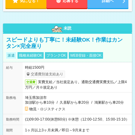
気になる！
応募する
詳細へ
未読
スピードよりも丁寧に！未経験OK！作業はカン
タン×完全座り
派遣
職種未経験OK
ブランクOK
WEB登録・面接OK
時給1500円
給与
交通費別途支給あり
実費支給／当社規定あり。通勤交通費実費支払／上限4
交通費
万円／月※規定あり
埼玉県加須市
勤務地
加須駅から車10分
/
久喜駅から車20分
/
鴻巣駅から車20分
物流・ロジスティクス
(1)09:00-17:00(休憩60分) ※休憩（12:00-12:50、15:00-15:10）
勤務時間
1ヶ月以上3ヶ月未満／即日～9月末まで
期間