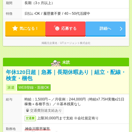
休暇・夏季休暇・年末年始休暇
長期（3ヶ月以上）
期間
日払いOK
/
履歴書不要
/
40～50代活躍中
特徴
気になる！
応募する
詳細へ
掲載元企業名
UTエージェント株式会社
未読
年休120日超｜急募｜長期休暇あり｜組立・配線・
検査・梱包
派遣
WEB登録・面接OK
時給：1,500円～／月収例：244,000円（時給x7.75H実働x21日
給与
稼働＋各種手当）／※基本残業なし
交通費別途支給あり
上限30,000円まで支給 ※会社規定有り
交通費
神奈川県平塚市
勤務地