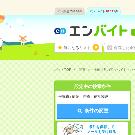
エン派遣
74686
件
エン バイト
82531
件
0
気になるリスト
保存した希
バイトTOP
関東
神奈川県のアルバイト・バ
設定中の検索条件
平塚市 / 病院・医療・福祉関連
条件の変更
条件を保存して
メールを受け取る