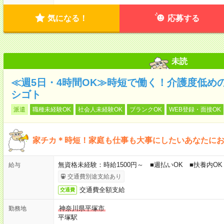
気になる！
応募する
未読
≪週5日・4時間OK≫時短で働く！介護度低め
シゴト
派遣
職種未経験OK
社会人未経験OK
ブランクOK
WEB登録・面接OK
家チカ＊時短！家庭も仕事も大事にしたいあなたに
無資格未経験：時給1500円～ ■週払いOK ■扶養内OK 
給与
交通費別途支給あり
交通費全額支給
交通費
神奈川県平塚市
勤務地
平塚駅