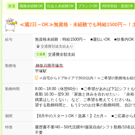
派遣
職種未経験OK
社会人未経験OK
ブランクOK
WEB登録・面接OK
≪週2日～OK≫無資格・未経験でも時給1500円～！
無資格未経験：時給1500円～ ■週払いOK ■扶養内OK 
給与
交通費別途支給あり
交通費全額支給
交通費
神奈川県平塚市
勤務地
平塚駅
≪自宅からドアtoドアで30分以内！≫ご希望の勤務地を紹
9:00～18:00（休憩60分） ■ご希望があれば下記シフトもOK！ 
勤務時間
夜勤 16:30～翌9:30 「家族と休みを合わせたい」 
残業はしたくない」 など、ご希望を教えてくださいね。
望する勤務時間と、もう1つのお仕事の勤務時間。 合計
【8月中のスタートOK！急募！】2カ月～ ■ご応募から
期間
履歴書不要
/
40～50代活躍中
/
服装自由
/
シフト勤務
/
10名
特徴
不要