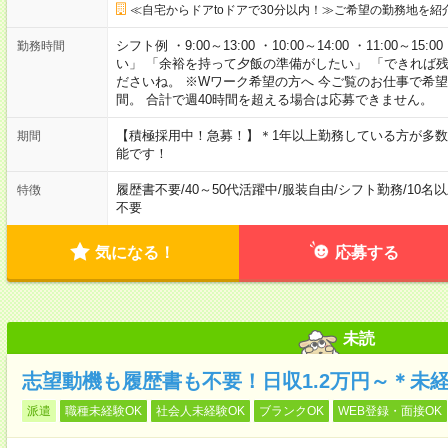
≪自宅からドアtoドアで30分以内！≫ご希望の勤務地を紹
シフト例 ・9:00～13:00 ・10:00～14:00 ・11:00～15
勤務時間
い」 「余裕を持って夕飯の準備がしたい」 「できれば
ださいね。 ※Wワーク希望の方へ 今ご覧のお仕事で希
間。 合計で週40時間を超える場合は応募できません。
【積極採用中！急募！】＊1年以上勤務している方が多数
期間
能です！
履歴書不要
/
40～50代活躍中
/
服装自由
/
シフト勤務
/
10名
特徴
不要
気になる！
応募する
未読
志望動機も履歴書も不要！日収1.2万円～＊未
派遣
職種未経験OK
社会人未経験OK
ブランクOK
WEB登録・面接OK