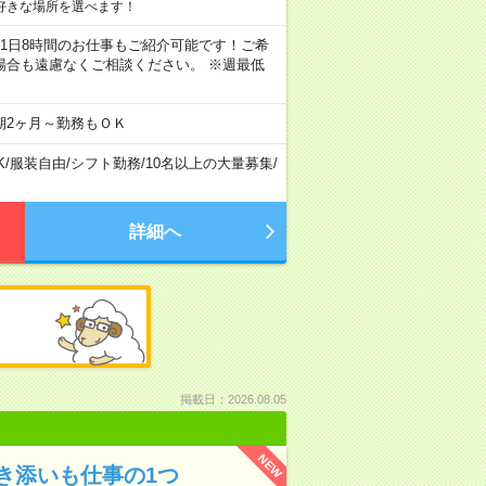
好きな場所を選べます！
ちろん1日8時間のお仕事もご紹介可能です！ご希
場合も遠慮なくご相談ください。 ※週最低
期2ヶ月～勤務もＯＫ
K
/
服装自由
/
シフト勤務
/
10名以上の大量募集
/
詳細へ
掲載日：2026.08.05
NEW
き添いも仕事の1つ