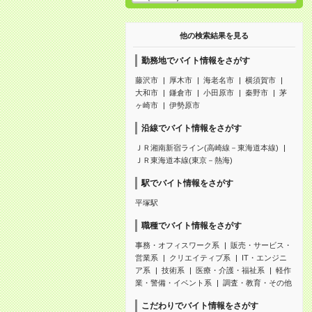
他の検索結果を見る
勤務地でバイト情報をさがす
藤沢市
厚木市
海老名市
横須賀市
大和市
鎌倉市
小田原市
秦野市
茅
ヶ崎市
伊勢原市
沿線でバイト情報をさがす
ＪＲ湘南新宿ライン(高崎線－東海道本線)
ＪＲ東海道本線(東京－熱海)
駅でバイト情報をさがす
平塚駅
職種でバイト情報をさがす
事務・オフィスワーク系
販売・サービス・
営業系
クリエイティブ系
IT・エンジニ
ア系
技術系
医療・介護・福祉系
軽作
業・警備・イベント系
調査・教育・その他
こだわりでバイト情報をさがす