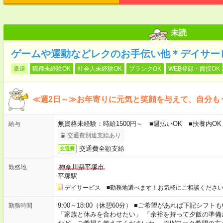
未読
ゲームや運動などレクのお手伝い他＊デイサー
派遣
職種未経験OK
社会人未経験OK
ブランクOK
WEB登録・面接OK
≪週2日～≫お年寄りに元気と笑顔を与えて、自分も
無資格未経験：時給1500円～ ■週払いOK ■扶養内OK 
給与
交通費別途支給あり
交通費全額支給
交通費
神奈川県平塚市
勤務地
平塚駅
デイサービス ■勤務地選べます！お気軽にご相談くださ
9:00～18:00（休憩60分） ■ご希望があれば下記シフトもOK！ 
勤務時間
「家族と休みを合わせたい」 「余裕を持って夕飯の準備