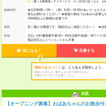
＜選べる勤務地＞デイサービス ※ご自宅の近くなど、お
★1日5時間～OK！ （例）9:00～18:00のあいだ も
勤務時間
望をお聞かせください！★家庭の都合でお休みが必要な
15時間以上の勤務が必要です
長く働ける職場です。開始日はご相談ください！ ★短
期間
日払いOK
/
履歴書不要
/
40～50代活躍中
/
副業・WワークO
特徴
電話対応なし
/
パソコンスキル不要
気になる！
応募する
興味のあるバイト
は、とりあえず保存しよう♪
保存した求人は、後からまとめて応募できるよ。
企業からアプローチが届くことも！
未読
【オープニング募集】おばあちゃんのお散歩付