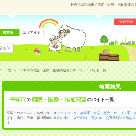
神奈川県平塚市で病院・医療・福祉関連の
会員登録
エリア変更
関東版
望条件
イト一覧
平塚市の病院・医療・福祉関連のアルバイト・バイト一覧
検索結果
平塚市
病院・医療・福祉関連
で
のバイト一覧
平塚市のアルバイト情報です。
オフィスワーク・事務系
、
営業・販売・サービス系
、
ます。病院・医療・福祉関連の条件の他に、
WEB登録・面接OK
、
交通費別途支給あり
す。