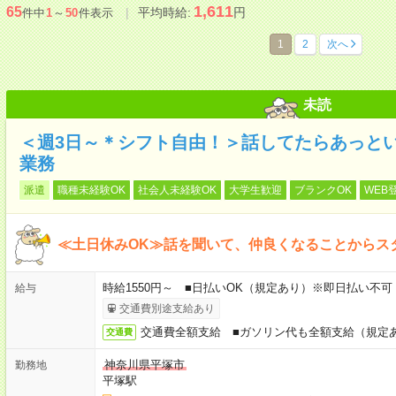
1,611
65
平均時給:
円
件中
1
～
50
件表示
1
2
次へ
未読
＜週3日～＊シフト自由！＞話してたらあっと
業務
派遣
職種未経験OK
社会人未経験OK
大学生歓迎
ブランクOK
WEB
≪土日休みOK≫話を聞いて、仲良くなることからス
時給1550円～ ■日払いOK（規定あり）※即日払い不可
給与
交通費別途支給あり
交通費全額支給 ■ガソリン代も全額支給（規定
交通費
神奈川県平塚市
勤務地
平塚駅