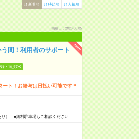
新着順
時給順
人気順
掲載日：2026.08.05
NEW
いう間！利用者のサポート
登録・面接OK
タート！お給与は日払い可能です＊
あり） ■無料駐車場もご相談ください