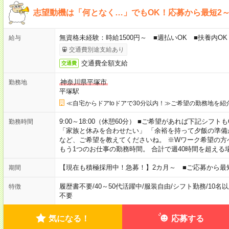
志望動機は「何となく…」でもOK！応募から最短2
無資格未経験：時給1500円～ ■週払いOK ■扶養内OK 
給与
交通費別途支給あり
交通費全額支給
交通費
神奈川県平塚市
勤務地
平塚駅
≪自宅からドアtoドアで30分以内！≫ご希望の勤務地を紹
9:00～18:00（休憩60分） ■ご希望があれば下記シフトもOK！ 
勤務時間
「家族と休みを合わせたい」 「余裕を持って夕飯の準備
など、ご希望を教えてくださいね。 ※Wワーク希望の方
もう1つのお仕事の勤務時間。 合計で週40時間を超える
【現在も積極採用中！急募！】2カ月～ ■ご応募から最
期間
履歴書不要
/
40～50代活躍中
/
服装自由
/
シフト勤務
/
10名
特徴
不要
気になる！
応募する