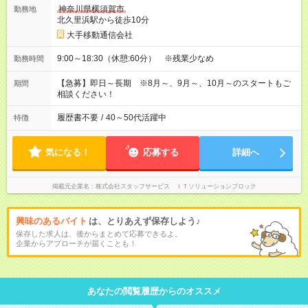
神奈川県横須賀市
勤務地
北久里浜駅から徒歩10分
大手移動通信会社
9:00～18:30（休憩:60分） ※残業少なめ
勤務時間
【急募】即日～長期 ※8月～、9月～、10月～のスタートもご
期間
相談ください！
履歴書不要
/
40～50代活躍中
特徴
気になる！
応募する
詳細へ
掲載元企業名
株式会社スタッフサービス ＩＴソリューションブロック
興味のあるバイト
は、とりあえず保存しよう♪
保存した求人は、後からまとめて応募できるよ。
企業からアプローチが届くことも！
あなたの閲覧履歴からのオススメ