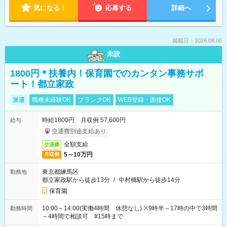
気になる！
応募する
詳細へ
掲載日：2026.08.06
未読
1800円＊扶養内！保育園でのカンタン事務サポ
ート！都立家政
派遣
職種未経験OK
ブランクOK
WEB登録・面接OK
時給1800円 月収例 57,600円
給与
交通費別途支給あり
全額支給
交通費
5～10万円
月収例
東京都練馬区
勤務地
都立家政駅から徒歩13分
/
中村橋駅から徒歩14分
保育園
10:00～14:00(実働4時間 休憩なし) ※9時半～17時の中で3時間
勤務時間
～4時間で相談可 #15時まで