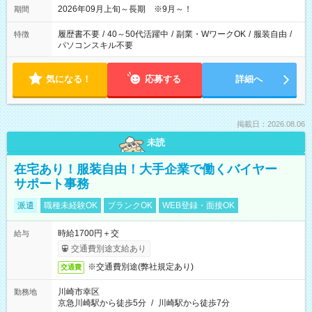
2026年09月上旬～長期 ※9月～！
期間
履歴書不要
/
40～50代活躍中
/
副業・WワークOK
/
服装自由
/
特徴
パソコンスキル不要
気になる！
応募する
詳細へ
掲載日：2026.08.06
未読
在宅あり！服装自由！大手企業で働くバイヤー
サポート事務
派遣
職種未経験OK
ブランクOK
WEB登録・面接OK
時給1700円＋交
給与
交通費別途支給あり
※交通費別途(弊社規定あり)
交通費
川崎市幸区
勤務地
京急川崎駅から徒歩5分
/
川崎駅から徒歩7分