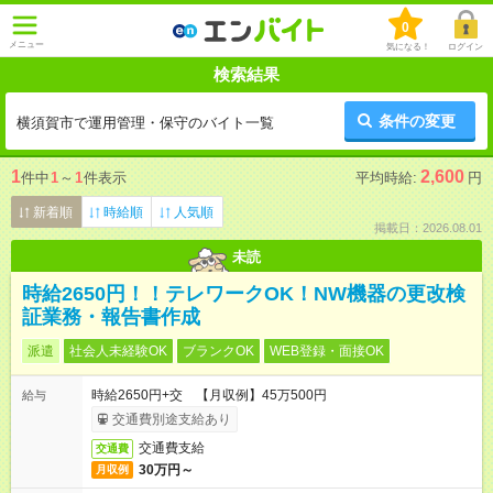
0
メニュー
気になる！
ログイン
検索結果
条件の変更
横須賀市で運用管理・保守のバイト一覧
1
2,600
件中
1
～
1
件表示
平均時給:
円
新着順
時給順
人気順
掲載日：2026.08.01
未読
時給2650円！！テレワークOK！NW機器の更改検
証業務・報告書作成
派遣
社会人未経験OK
ブランクOK
WEB登録・面接OK
時給2650円+交 【月収例】45万500円
給与
交通費別途支給あり
交通費支給
交通費
30万円～
月収例