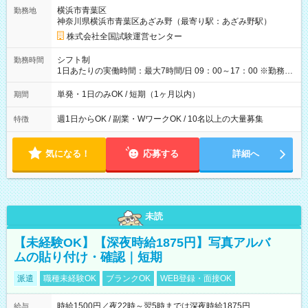
取れます。 ※手数料418円がかかります。 【過去試験日の収入
横浜市青葉区
勤務地
例】 ・河合塾模擬試験 8:30～17:30（休憩1時間） 時給1,300円
神奈川県横浜市青葉区あざみ野（最寄り駅：あざみ野駅）
×8時間＝日収10,400円＋交通費 ※当日の役割により時給＋100
円の場合あり ・国家試験 7:00～13:30（休憩なし） 時給1,300
株式会社全国試験運営センター
円（役割手当＋100円）×6時間＝日収8,400円＋交通費 【試用期
間】試用期間なし
シフト制
勤務時間
1日あたりの実働時間：最大7時間/日 09：00～17：00 ※勤務時
間は 試験により異なります。
単発・1日のみOK / 短期（1ヶ月以内）
期間
週1日からOK / 副業・WワークOK / 10名以上の大量募集
特徴
気になる！
応募する
詳細へ
未読
【未経験OK】【深夜時給1875円】写真アルバ
ムの貼り付け・確認｜短期
派遣
職種未経験OK
ブランクOK
WEB登録・面接OK
時給1500円／夜22時～翌5時までは深夜時給1875円
給与