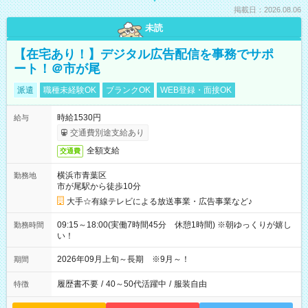
掲載日：2026.08.06
未読
【在宅あり！】デジタル広告配信を事務でサポ
ート！＠市が尾
派遣
職種未経験OK
ブランクOK
WEB登録・面接OK
時給1530円
給与
交通費別途支給あり
全額支給
交通費
横浜市青葉区
勤務地
市が尾駅から徒歩10分
大手☆有線テレビによる放送事業・広告事業など♪
09:15～18:00(実働7時間45分 休憩1時間) ※朝ゆっくりが嬉し
勤務時間
い！
2026年09月上旬～長期 ※9月～！
期間
履歴書不要
/
40～50代活躍中
/
服装自由
特徴