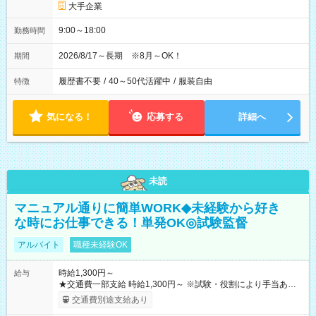
大手企業
9:00～18:00
勤務時間
2026/8/17～長期 ※8月～OK！
期間
履歴書不要
/
40～50代活躍中
/
服装自由
特徴
気になる！
応募する
詳細へ
未読
マニュアル通りに簡単WORK◆未経験から好き
な時にお仕事できる！単発OK◎試験監督
アルバイト
職種未経験OK
時給1,300円～
給与
★交通費一部支給 時給1,300円～ ※試験・役割により手当あり
※勤務回数により昇給あり 【即給（前払い）オプションあ
交通費別途支給あり
り！】 希望される場合、勤務から1週間ほどで給与の一部を受け