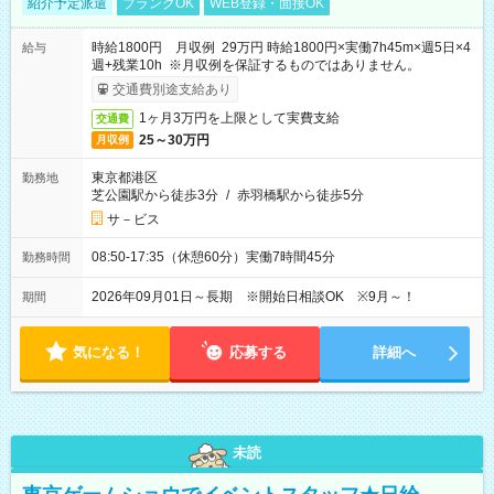
紹介予定派遣
ブランクOK
WEB登録・面接OK
時給1800円 月収例 29万円 時給1800円×実働7h45m×週5日×4
給与
週+残業10h ※月収例を保証するものではありません。
交通費別途支給あり
1ヶ月3万円を上限として実費支給
交通費
25～30万円
月収例
東京都港区
勤務地
芝公園駅から徒歩3分
/
赤羽橋駅から徒歩5分
サ－ビス
08:50-17:35（休憩60分）実働7時間45分
勤務時間
2026年09月01日～長期 ※開始日相談OK ※9月～！
期間
気になる！
応募する
詳細へ
未読