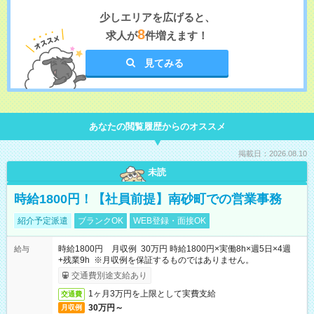
少しエリアを広げると、
8
求人が
件増えます！
見てみる
あなたの閲覧履歴からのオススメ
掲載日：2026.08.10
未読
時給1800円！【社員前提】南砂町での営業事務
紹介予定派遣
ブランクOK
WEB登録・面接OK
時給1800円 月収例 30万円 時給1800円×実働8h×週5日×4週
給与
+残業9h ※月収例を保証するものではありません。
交通費別途支給あり
1ヶ月3万円を上限として実費支給
交通費
30万円～
月収例