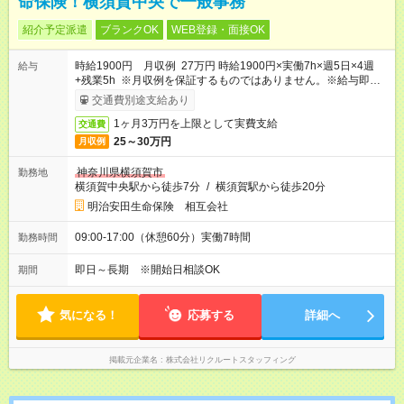
命保険！横須賀中央で一般事務
紹介予定派遣
ブランクOK
WEB登録・面接OK
時給1900円 月収例 27万円 時給1900円×実働7h×週5日×4週
給与
+残業5h ※月収例を保証するものではありません。※給与即受取
りサービス利用可（利用条件有）
交通費別途支給あり
1ヶ月3万円を上限として実費支給
交通費
25～30万円
月収例
神奈川県横須賀市
勤務地
横須賀中央駅から徒歩7分
/
横須賀駅から徒歩20分
明治安田生命保険 相互会社
09:00-17:00（休憩60分）実働7時間
勤務時間
即日～長期 ※開始日相談OK
期間
気になる！
応募する
詳細へ
掲載元企業名
株式会社リクルートスタッフィング