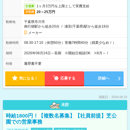
1ヶ月3万円を上限として実費支給
交通費
20～25万円
月収例
千葉県市川市
勤務地
南行徳駅から徒歩20分
/
浦安(千葉県)駅から徒歩18分
メーカー
08:30-17:10（休憩60分）実働7時間40分（残業少なめ！）
勤務時間
2026年08月24日～長期 ※開始日相談OK ※8月～！
期間
履歴書不要
特徴
気になる！
応募する
詳細へ
掲載日：2026.08.10
未読
時給1800円！【複数名募集】【社員前提】芝公
園での営業事務