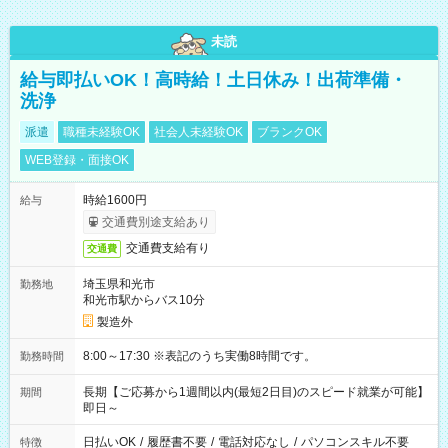
未読
給与即払いOK！高時給！土日休み！出荷準備・
洗浄
派遣
職種未経験OK
社会人未経験OK
ブランクOK
WEB登録・面接OK
時給1600円
給与
交通費別途支給あり
交通費支給有り
交通費
埼玉県和光市
勤務地
和光市駅からバス10分
製造外
8:00～17:30 ※表記のうち実働8時間です。
勤務時間
長期【ご応募から1週間以内(最短2日目)のスピード就業が可能】
期間
即日～
日払いOK
/
履歴書不要
/
電話対応なし
/
パソコンスキル不要
特徴