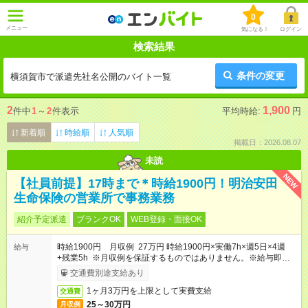
0
メニュー
気になる！
ログイン
検索結果
条件の変更
横須賀市で派遣先社名公開のバイト一覧
2
1,900
件中
1
～
2
件表示
平均時給:
円
新着順
時給順
人気順
掲載日：2026.08.07
未読
NEW
【社員前提】17時まで＊時給1900円！明治安田
生命保険の営業所で事務業務
紹介予定派遣
ブランクOK
WEB登録・面接OK
時給1900円 月収例 27万円 時給1900円×実働7h×週5日×4週
給与
+残業5h ※月収例を保証するものではありません。※給与即受取
りサービス利用可（利用条件有）
交通費別途支給あり
1ヶ月3万円を上限として実費支給
交通費
25～30万円
月収例