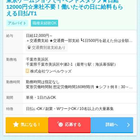
東京ゲームショウでイベントスタッフ★日給
12000円☆来社不要！働いたその日に給料もら
える日払/T1
アルバイト
職種未経験OK
日給12,000円～
給与
＋交通費支給 ★交通費一部支給 ┗1日500円を超えた分は全額支
給！ ※往復500円以内の方は自己負担となります ★日払いOK！
交通費別途支給あり
（規定あり） ┗働いたその日に現金GET♪ お仕事後はコンビニ
ATMから 日払い分を引き落とせます！ 【試用期間】試用期間
千葉市美浜区
勤務地
なし
千葉県千葉市美浜区中瀬2-1（最寄り駅：海浜幕張駅）
株式会社ワンベルウッズ
勤務時間は指定なし
勤務時間
変形労働時間制 想定労働時間160時間/月 ★シフト例 8：30～
19：00
単発・1日のみOK
期間
日払いOK / 副業・WワークOK / 10名以上の大量募集
特徴
気になる！
応募する
詳細へ