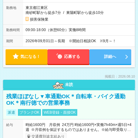
東京都江東区
勤務地
南砂町駅から徒歩7分
/
東陽町駅から徒歩10分
損害保険業
09:00-18:00（休憩60分）実働8時間
勤務時間
2026年09月01日～長期 ※開始日相談OK ※9月～！
期間
気になる！
応募する
詳細へ
掲載日：2026.08.10
未読
残業ほぼなし▼車通勤OK＊自転車・バイク通勤
OK＊南行徳での営業事務
派遣
ブランクOK
WEB登録・面接OK
時給1600円 月収例 24万円 時給1600円×実働7h40m×週5日×4
給与
週 ※月収例を保証するものではありません。※給与即受取りサ
ービス利用可（利用条件有）
交通費別途支給あり