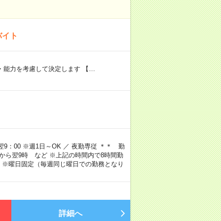
バイト
験・能力を考慮して決定します 【…
9：00 ※週1日～OK ／ 夜勤専従 ＊＊ 勤
4時から翌9時 など ※上記の時間内で8時間勤
 ※曜日固定（毎週同じ曜日での勤務となり
詳細へ