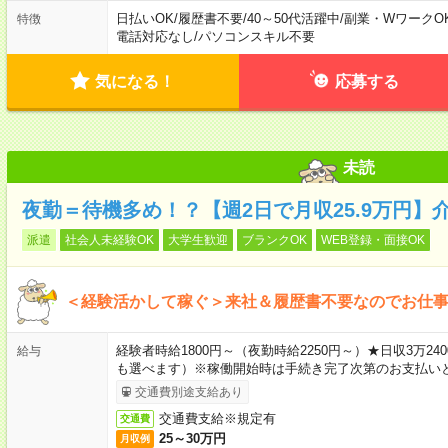
日払いOK
/
履歴書不要
/
40～50代活躍中
/
副業・WワークO
特徴
電話対応なし
/
パソコンスキル不要
気になる！
応募する
未読
夜勤＝待機多め！？【週2日で月収25.9万円】
派遣
社会人未経験OK
大学生歓迎
ブランクOK
WEB登録・面接OK
＜経験活かして稼ぐ＞来社＆履歴書不要なのでお仕
経験者時給1800円～（夜勤時給2250円～）★日収3万
給与
も選べます）※稼働開始時は手続き完了次第のお支払い
交通費別途支給あり
交通費支給※規定有
交通費
25～30万円
月収例