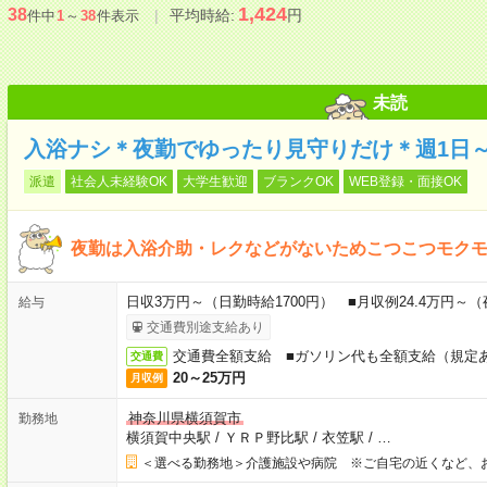
1,424
38
平均時給:
円
件中
1
～
38
件表示
未読
入浴ナシ＊夜勤でゆったり見守りだけ＊週1日
派遣
社会人未経験OK
大学生歓迎
ブランクOK
WEB登録・面接OK
夜勤は入浴介助・レクなどがないためこつこつモク
日収3万円～（日勤時給1700円） ■月収例24.4万円～
給与
交通費別途支給あり
交通費全額支給 ■ガソリン代も全額支給（規定
交通費
20～25万円
月収例
神奈川県横須賀市
勤務地
横須賀中央駅
/
ＹＲＰ野比駅
/
衣笠駅
/
…
＜選べる勤務地＞介護施設や病院 ※ご自宅の近くなど、