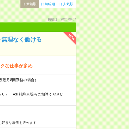
新着順
時給順
人気順
掲載日：2026.08.07
NEW
～無理なく働ける
モクな仕事が多め
（夜勤月8回勤務の場合）
あり） ■無料駐車場もご相談ください
お好きな場所を選べます！