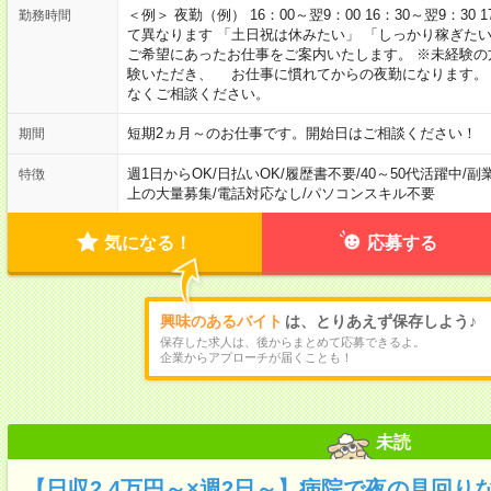
＜例＞ 夜勤（例） 16：00～翌9：00 16：30～翌9：30
勤務時間
て異なります 「土日祝は休みたい」 「しっかり稼ぎた
ご希望にあったお仕事をご案内いたします。 ※未経験の
験いただき、 お仕事に慣れてからの夜勤になります。
なくご相談ください。
短期2ヵ月～のお仕事です。開始日はご相談ください！
期間
週1日からOK
/
日払いOK
/
履歴書不要
/
40～50代活躍中
/
副
特徴
上の大量募集
/
電話対応なし
/
パソコンスキル不要
気になる！
応募する
興味のあるバイト
は、とりあえず保存しよう♪
保存した求人は、後からまとめて応募できるよ。
企業からアプローチが届くことも！
未読
【日収2.4万円～×週2日～】病院で夜の見回り