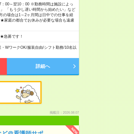
 17：00～翌10：00 ※勤務時間は施設によっ
い」 「もう少し遅い時間から始めたい」など
方の場合は1～2ヶ月間は日中での仕事を経
 ★家庭の都合でお休みが必要な場合も遠慮
 ★急募です！
業・WワークOK
/
服装自由
/
シフト勤務
/
10名以
詳細へ
掲載日：2026.08.07
NEW
など＠看護師サポ