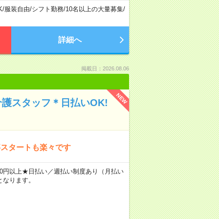
K
/
服装自由
/
シフト勤務
/
10名以上の大量募集
/
詳細へ
掲載日：2026.08.06
NEW
介護スタッフ＊日払いOK!
事スタートも楽々です
2400円以上★日払い／週払い制度あり（月払い
となります。