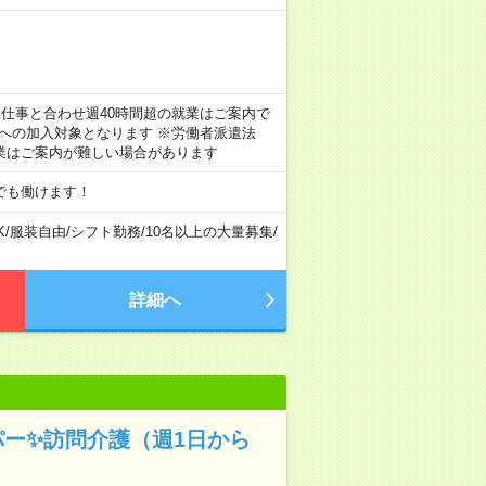
のお仕事と合わせ週40時間超の就業はご案内で
険への加入対象となります ※労働者派遣法
業はご案内が難しい場合があります
でも働けます！
K
/
服装自由
/
シフト勤務
/
10名以上の大量募集
/
詳細へ
パー✨訪問介護（週1日から