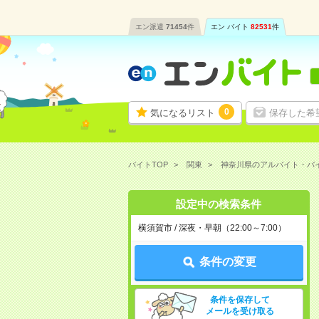
エン派遣
71454
件
エン バイト
82531
件
0
気になるリスト
保存した希
バイトTOP
関東
神奈川県のアルバイト・バ
設定中の検索条件
横須賀市 / 深夜・早朝（22:00～7:00）
条件の変更
条件を保存して
メールを受け取る