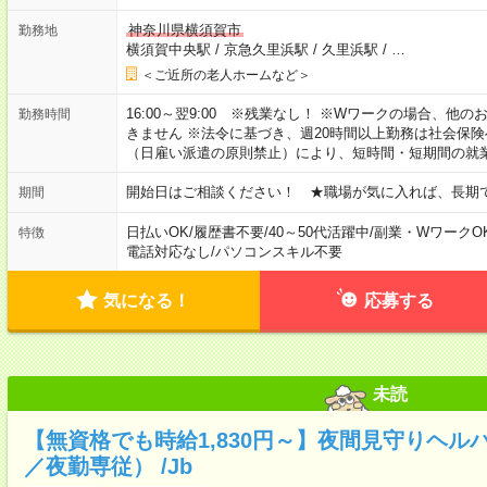
神奈川県横須賀市
勤務地
横須賀中央駅
/
京急久里浜駅
/
久里浜駅
/
…
＜ご近所の老人ホームなど＞
16:00～翌9:00 ※残業なし！ ※Wワークの場合、他
勤務時間
きません ※法令に基づき、週20時間以上勤務は社会保
（日雇い派遣の原則禁止）により、短時間・短期間の就
開始日はご相談ください！ ★職場が気に入れば、長期
期間
日払いOK
/
履歴書不要
/
40～50代活躍中
/
副業・WワークO
特徴
電話対応なし
/
パソコンスキル不要
気になる！
応募する
未読
【無資格でも時給1,830円～】夜間見守りヘル
／夜勤専従） /Jb