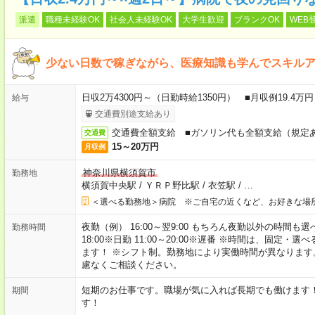
派遣
職種未経験OK
社会人未経験OK
大学生歓迎
ブランクOK
WEB
少ない日数で稼ぎながら、医療知識も学んでスキル
日収2万4300円～（日勤時給1350円） ■月収例19.4
給与
交通費別途支給あり
交通費全額支給 ■ガソリン代も全額支給（規定
交通費
15～20万円
月収例
神奈川県横須賀市
勤務地
横須賀中央駅
/
ＹＲＰ野比駅
/
衣笠駅
/
…
＜選べる勤務地＞病院 ※ご自宅の近くなど、お好きな場
夜勤（例） 16:00～翌9:00 もちろん夜勤以外の時間も選べます
勤務時間
18:00※日勤 11:00～20:00※遅番 ※時間は、固
ます！ ※シフト制。勤務地により実働時間が異なりま
慮なくご相談ください。
短期のお仕事です。職場が気に入れば長期でも働けます
期間
す！