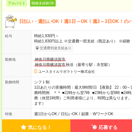
アルバイト
職種未経験OK
日払い・週払いOK！週1日～OK！週2～3日OK！の
時給1,830円～
給与
時給1,830円以上 ※交通費一部支給（既定あり） ※経
交通費別途支給あり
神奈川県横須賀市
勤務地
神奈川県横須賀市
秋谷（最寄り駅：衣笠駅）
ユースタイルラボラトリー株式会社
シフト制
勤務時間
1日あたりの実働時間：最大8時間/日 【夜勤】 22：00～翌
務時間例 ＊＊ ■22時から翌7時 ■23時から翌8時 ■2
務（休憩1時間）ご利用者様により、時間は異なります。
ます）
週1日からOK / 日払いOK / 副業・WワークOK
特徴
気になる！
応募する