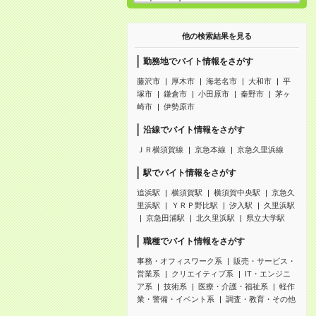
他の検索結果を見る
勤務地でバイト情報をさがす
藤沢市
厚木市
海老名市
大和市
平
塚市
鎌倉市
小田原市
秦野市
茅ヶ
崎市
伊勢原市
沿線でバイト情報をさがす
ＪＲ横須賀線
京急本線
京急久里浜線
駅でバイト情報をさがす
追浜駅
横須賀駅
横須賀中央駅
京急久
里浜駅
ＹＲＰ野比駅
汐入駅
久里浜駅
京急田浦駅
北久里浜駅
県立大学駅
職種でバイト情報をさがす
事務・オフィスワーク系
販売・サービス・
営業系
クリエイティブ系
IT・エンジニ
ア系
技術系
医療・介護・福祉系
軽作
業・警備・イベント系
調査・教育・その他