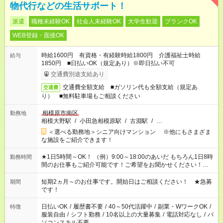
物代行などの生活サポート！
派遣
職種未経験OK
社会人未経験OK
大学生歓迎
ブランクOK
WEB登録・面接OK
時給1600円 有資格・有経験時給1800円 介護福祉士時給
給与
1850円 ■日払いOK（規定あり）※即日払い不可
交通費別途支給あり
交通費全額支給 ■ガソリン代も全額支給（規定あ
交通費
り） ■無料駐車場もご相談ください
相模原市南区
勤務地
相模大野駅
/
小田急相模原駅
/
古淵駅
/
…
＜選べる勤務地＞シニア向けマンション ※他にもさまざま
な施設をご紹介できます！
★1日5時間～OK！ （例）9:00～18:00のあいだ もちろん1日8時
勤務時間
間のお仕事もご紹介可能です！ご希望をお聞かせください！★家
庭の都合でお休みが必要な場合も遠慮なくご相談ください。 ※
週最低15時間以上の勤務が必要です
短期2ヵ月～のお仕事です。開始日はご相談ください！ ★急募
期間
です！
日払いOK
/
履歴書不要
/
40～50代活躍中
/
副業・WワークOK
/
特徴
服装自由
/
シフト勤務
/
10名以上の大量募集
/
電話対応なし
/
パ
ソコンスキル不要