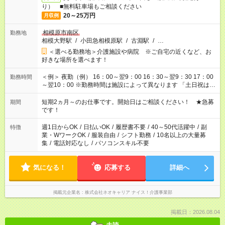
り） ■無料駐車場もご相談ください
20～25万円
月収例
相模原市南区
勤務地
相模大野駅
/
小田急相模原駅
/
古淵駅
/
…
＜選べる勤務地＞介護施設や病院 ※ご自宅の近くなど、お
好きな場所を選べます！
＜例＞ 夜勤（例） 16：00～翌9：00 16：30～翌9：30 17：00
勤務時間
～翌10：00 ※勤務時間は施設によって異なります 「土日祝は休
みたい」 「しっかり稼ぎたい」 「もう少し遅い時間から始めた
い」など ご希望にあったお仕事をご案内いたします。 ※未経験
短期2ヵ月～のお仕事です。開始日はご相談ください！ ★急募
期間
の方の場合は1～2ヶ月間は日中での仕事を経験いただき、 お
です！
仕事に慣れてからの夜勤になります。 ★家庭の都合でお休みが
必要な場合も遠慮なくご相談ください。
週1日からOK
/
日払いOK
/
履歴書不要
/
40～50代活躍中
/
副
特徴
業・WワークOK
/
服装自由
/
シフト勤務
/
10名以上の大量募
集
/
電話対応なし
/
パソコンスキル不要
気になる！
応募する
詳細へ
掲載元企業名
株式会社ネオキャリア ナイス！介護事業部
掲載日：2026.08.04