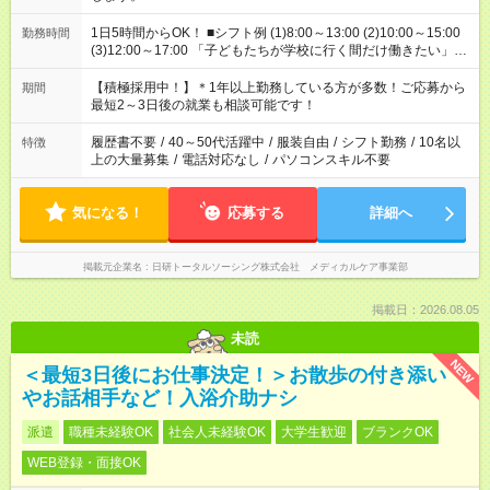
1日5時間からOK！ ■シフト例 (1)8:00～13:00 (2)10:00～15:00
勤務時間
(3)12:00～17:00 「子どもたちが学校に行く間だけ働きたい」
「余裕を持って夕飯の準備がしたい」 「午前中は働いて、午後
はプライベートの時間にしたい」 など、ご希望を教えてくださ
【積極採用中！】＊1年以上勤務している方が多数！ご応募から
期間
いね。 ※Wワーク希望の方へ 今ご覧のお仕事で希望する勤務時
最短2～3日後の就業も相談可能です！
間と、もう1つのお仕事の勤務時間。 合計で週40時間を超える
場合は応募できません。
履歴書不要
/
40～50代活躍中
/
服装自由
/
シフト勤務
/
10名以
特徴
上の大量募集
/
電話対応なし
/
パソコンスキル不要
気になる！
応募する
詳細へ
掲載元企業名
日研トータルソーシング株式会社 メディカルケア事業部
掲載日：2026.08.05
未読
NEW
＜最短3日後にお仕事決定！＞お散歩の付き添い
やお話相手など！入浴介助ナシ
派遣
職種未経験OK
社会人未経験OK
大学生歓迎
ブランクOK
WEB登録・面接OK