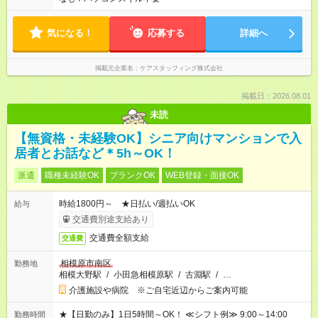
気になる！
応募する
詳細へ
掲載元企業名
ケアスタッフィング株式会社
掲載日：2026.08.01
未読
【無資格・未経験OK】シニア向けマンションで入
居者とお話など＊5h～OK！
派遣
職種未経験OK
ブランクOK
WEB登録・面接OK
時給1800円～ ★日払い/週払いOK
給与
交通費別途支給あり
交通費全額支給
交通費
相模原市南区
勤務地
相模大野駅
/
小田急相模原駅
/
古淵駅
/
…
介護施設や病院 ※ご自宅近辺からご案内可能
★【日勤のみ】1日5時間～OK！ ≪シフト例≫ 9:00～14:00
勤務時間