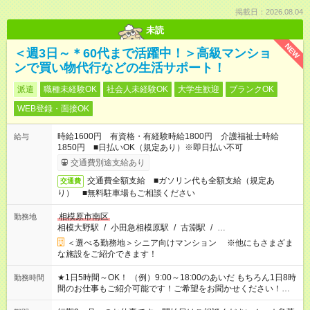
掲載日：2026.08.04
未読
NEW
＜週3日～＊60代まで活躍中！＞高級マンショ
ンで買い物代行などの生活サポート！
派遣
職種未経験OK
社会人未経験OK
大学生歓迎
ブランクOK
WEB登録・面接OK
時給1600円 有資格・有経験時給1800円 介護福祉士時給
給与
1850円 ■日払いOK（規定あり）※即日払い不可
交通費別途支給あり
交通費全額支給 ■ガソリン代も全額支給（規定あ
交通費
り） ■無料駐車場もご相談ください
相模原市南区
勤務地
相模大野駅
/
小田急相模原駅
/
古淵駅
/
…
＜選べる勤務地＞シニア向けマンション ※他にもさまざま
な施設をご紹介できます！
★1日5時間～OK！ （例）9:00～18:00のあいだ もちろん1日8時
勤務時間
間のお仕事もご紹介可能です！ご希望をお聞かせください！★家
庭の都合でお休みが必要な場合も遠慮なくご相談ください。 ※