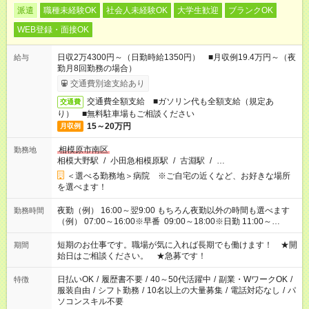
派遣
職種未経験OK
社会人未経験OK
大学生歓迎
ブランクOK
WEB登録・面接OK
日収2万4300円～（日勤時給1350円） ■月収例19.4万円～（夜
給与
勤月8回勤務の場合）
交通費別途支給あり
交通費全額支給 ■ガソリン代も全額支給（規定あ
交通費
り） ■無料駐車場もご相談ください
15～20万円
月収例
相模原市南区
勤務地
相模大野駅
/
小田急相模原駅
/
古淵駅
/
…
＜選べる勤務地＞病院 ※ご自宅の近くなど、お好きな場所
を選べます！
夜勤（例） 16:00～翌9:00 もちろん夜勤以外の時間も選べます
勤務時間
（例） 07:00～16:00※早番 09:00～18:00※日勤 11:00～
20:00※遅番 ※時間は、固定・選べる施設もあるので、ご希望が
あれば調整できます！ ※シフト制。勤務地により実働時間が異
短期のお仕事です。職場が気に入れば長期でも働けます！ ★開
期間
なります。★家庭の都合でお休みが必要な場合も遠慮なくご相談
始日はご相談ください。 ★急募です！
ください。
日払いOK
/
履歴書不要
/
40～50代活躍中
/
副業・WワークOK
/
特徴
服装自由
/
シフト勤務
/
10名以上の大量募集
/
電話対応なし
/
パ
ソコンスキル不要