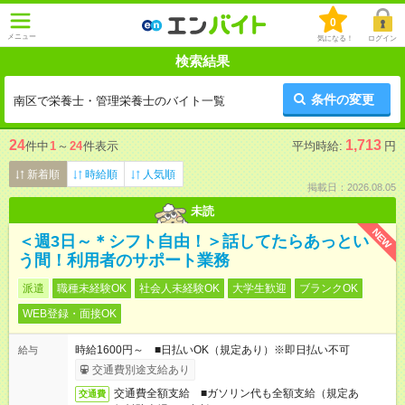
0
メニュー
気になる！
ログイン
検索結果
条件の変更
南区で栄養士・管理栄養士のバイト一覧
24
1,713
件中
1
～
24
件表示
平均時給:
円
新着順
時給順
人気順
掲載日：2026.08.05
未読
NEW
＜週3日～＊シフト自由！＞話してたらあっとい
う間！利用者のサポート業務
派遣
職種未経験OK
社会人未経験OK
大学生歓迎
ブランクOK
WEB登録・面接OK
時給1600円～ ■日払いOK（規定あり）※即日払い不可
給与
交通費別途支給あり
交通費全額支給 ■ガソリン代も全額支給（規定あ
交通費