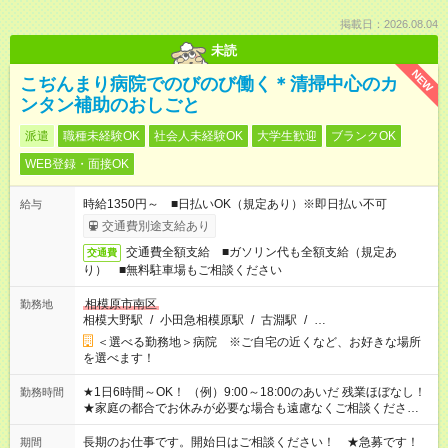
掲載日：2026.08.04
未読
NEW
こぢんまり病院でのびのび働く＊清掃中心のカ
ンタン補助のおしごと
派遣
職種未経験OK
社会人未経験OK
大学生歓迎
ブランクOK
WEB登録・面接OK
時給1350円～ ■日払いOK（規定あり）※即日払い不可
給与
交通費別途支給あり
交通費全額支給 ■ガソリン代も全額支給（規定あ
交通費
り） ■無料駐車場もご相談ください
相模原市南区
勤務地
相模大野駅
/
小田急相模原駅
/
古淵駅
/
…
＜選べる勤務地＞病院 ※ご自宅の近くなど、お好きな場所
を選べます！
★1日6時間～OK！ （例）9:00～18:00のあいだ 残業ほぼなし！
勤務時間
★家庭の都合でお休みが必要な場合も遠慮なくご相談ください。
※シフトはご希望に合わせて調整可能です。 その他、 ＊週4日・
1日7時間 ＊日勤のみ ＊土日休み ＊午前だけ・午後だけ ＊平日
長期のお仕事です。開始日はご相談ください！ ★急募です！
期間