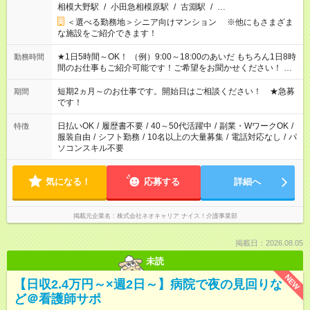
相模大野駅
/
小田急相模原駅
/
古淵駅
/
…
＜選べる勤務地＞シニア向けマンション ※他にもさまざま
な施設をご紹介できます！
★1日5時間～OK！ （例）9:00～18:00のあいだ もちろん1日8時
勤務時間
間のお仕事もご紹介可能です！ご希望をお聞かせください！ ★
家庭の都合でお休みが必要な場合も遠慮なくご相談ください。
※週最低15時間以上の勤務が必要です
短期2ヵ月～のお仕事です。開始日はご相談ください！ ★急募
期間
です！
日払いOK
/
履歴書不要
/
40～50代活躍中
/
副業・WワークOK
/
特徴
服装自由
/
シフト勤務
/
10名以上の大量募集
/
電話対応なし
/
パ
ソコンスキル不要
気になる！
応募する
詳細へ
掲載元企業名
株式会社ネオキャリア ナイス！介護事業部
掲載日：2026.08.05
未読
NEW
【日収2.4万円～×週2日～】病院で夜の見回りな
ど＠看護師サポ