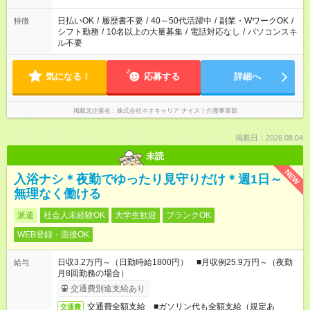
のみ・土日のみ ＊Wワークや扶養内 など、いろんなシフトのお
仕事をご紹介できます！ 登録の際に、あなたのご希望をお聞か
日払いOK
/
履歴書不要
/
40～50代活躍中
/
副業・WワークOK
/
特徴
せください。
シフト勤務
/
10名以上の大量募集
/
電話対応なし
/
パソコンスキ
ル不要
気になる！
応募する
詳細へ
掲載元企業名
株式会社ネオキャリア ナイス！介護事業部
掲載日：2026.08.04
未読
NEW
入浴ナシ＊夜勤でゆったり見守りだけ＊週1日～
無理なく働ける
派遣
社会人未経験OK
大学生歓迎
ブランクOK
WEB登録・面接OK
日収3.2万円～（日勤時給1800円） ■月収例25.9万円～（夜勤
給与
月8回勤務の場合）
交通費別途支給あり
交通費全額支給 ■ガソリン代も全額支給（規定あ
交通費