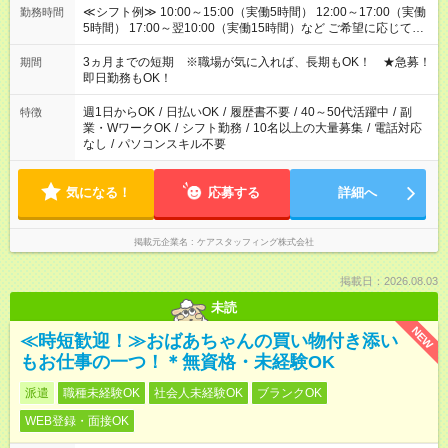
≪シフト例≫ 10:00～15:00（実働5時間） 12:00～17:00（実働
勤務時間
5時間） 17:00～翌10:00（実働15時間）など ご希望に応じて、
働く時間は調整できます！ お気軽に担当へ相談ください！
3ヵ月までの短期 ※職場が気に入れば、長期もOK！ ★急募！
期間
即日勤務もOK！
週1日からOK
/
日払いOK
/
履歴書不要
/
40～50代活躍中
/
副
特徴
業・WワークOK
/
シフト勤務
/
10名以上の大量募集
/
電話対応
なし
/
パソコンスキル不要
気になる！
応募する
詳細へ
掲載元企業名
ケアスタッフィング株式会社
掲載日：2026.08.03
未読
NEW
≪時短歓迎！≫おばあちゃんの買い物付き添い
もお仕事の一つ！＊無資格・未経験OK
派遣
職種未経験OK
社会人未経験OK
ブランクOK
WEB登録・面接OK