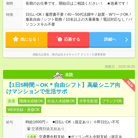
週最低15時間以上の勤務が必要です
長期のお仕事です。開始日はご相談ください！ ★急募です！
期間
日払いOK
/
履歴書不要
/
40～50代活躍中
/
副業・WワークOK
/
特徴
服装自由
/
シフト勤務
/
10名以上の大量募集
/
電話対応なし
/
パ
ソコンスキル不要
気になる！
応募する
詳細へ
掲載元企業名
株式会社ネオキャリア ナイス！介護事業部
掲載日：2026.08.05
未読
NEW
【1日5時間～OK＊自由シフト】高級シニア向
けマンションで生活サポ
派遣
職種未経験OK
社会人未経験OK
大学生歓迎
ブランクOK
WEB登録・面接OK
時給1600円～ ■日払いOK（規定あり）※即日払い不可
給与
交通費別途支給あり
交通費全額支給 ■ガソリン代も全額支給（規定あ
交通費