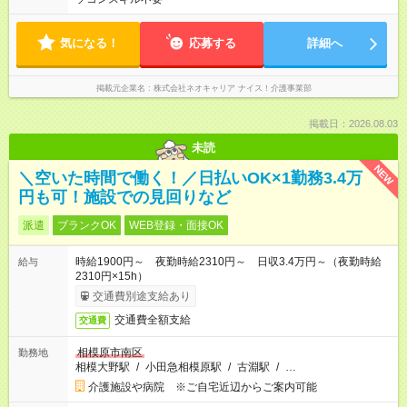
気になる！
応募する
詳細へ
掲載元企業名
株式会社ネオキャリア ナイス！介護事業部
掲載日：2026.08.03
未読
NEW
＼空いた時間で働く！／日払いOK×1勤務3.4万
円も可！施設での見回りなど
派遣
ブランクOK
WEB登録・面接OK
時給1900円～ 夜勤時給2310円～ 日収3.4万円～（夜勤時給
給与
2310円×15h）
交通費別途支給あり
交通費全額支給
交通費
相模原市南区
勤務地
相模大野駅
/
小田急相模原駅
/
古淵駅
/
…
介護施設や病院 ※ご自宅近辺からご案内可能