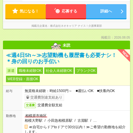
気になる！
応募する
詳細へ
掲載元企業名
株式会社ネオキャリア ナイス！介護事業部
掲載日：2026.08.05
未読
NEW
≪週4日5h～≫志望動機も履歴書も必要ナシ！
＊身の回りのお手伝い
派遣
職種未経験OK
社会人未経験OK
ブランクOK
WEB登録・面接OK
無資格未経験：時給1500円～ ■週払いOK ■扶養内OK
給与
交通費別途支給あり
交通費全額支給
交通費
相模原市南区
勤務地
相模大野駅
/
小田急相模原駅
/
古淵駅
/
…
≪自宅からドアtoドアで30分以内！≫ご希望の勤務地を紹介
します。