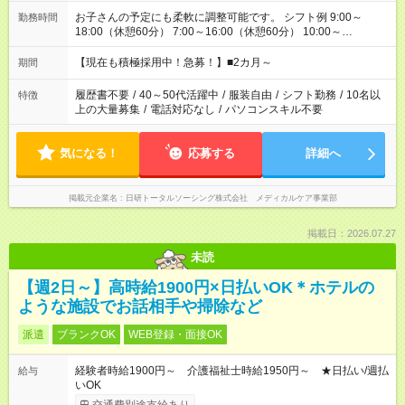
お子さんの予定にも柔軟に調整可能です。 シフト例 9:00～
勤務時間
18:00（休憩60分） 7:00～16:00（休憩60分） 10:00～
19:00（休憩60分） ※Wワーク希望の方へ 今ご覧のお仕事で希
望する勤務時間と、もう1つのお仕事の勤務時間の合計が 週40
【現在も積極採用中！急募！】■2カ月～
期間
時間を超えなければOKです。
履歴書不要
/
40～50代活躍中
/
服装自由
/
シフト勤務
/
10名以
特徴
上の大量募集
/
電話対応なし
/
パソコンスキル不要
気になる！
応募する
詳細へ
掲載元企業名
日研トータルソーシング株式会社 メディカルケア事業部
掲載日：2026.07.27
未読
【週2日～】高時給1900円×日払いOK＊ホテルの
ような施設でお話相手や掃除など
派遣
ブランクOK
WEB登録・面接OK
経験者時給1900円～ 介護福祉士時給1950円～ ★日払い/週払
給与
いOK