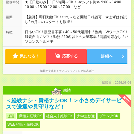
★【日勤のみ】1日5時間～OK！ ≪シフト例≫ 9:00～14:00
勤務時間
10:00～15:00 12:00～17:00 など
【急募】即日勤務OK！中旬～など開始日相談可 ★まずはお試
期間
し2カ月～のスタートも歓迎！
日払いOK
/
履歴書不要
/
40～50代活躍中
/
副業・WワークOK
/
特徴
服装自由
/
シフト勤務
/
10名以上の大量募集
/
電話対応なし
/
パ
ソコンスキル不要
気になる！
応募する
詳細へ
掲載元企業名
ケアスタッフィング株式会社
掲載日：2026.08.04
未読
NEW
＜経験ナシ・資格ナシOK！＞小さめデイサービ
スで送迎や見守りなど！
派遣
職種未経験OK
社会人未経験OK
大学生歓迎
ブランクOK
WEB登録・面接OK