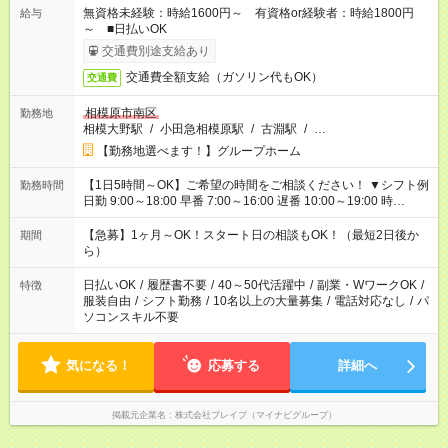
無資格未経験：時給1600円～ 有資格or経験者：時給1800円
給与
～ ■日払いOK
交通費別途支給あり
交通費全額支給（ガソリン代もOK）
交通費
相模原市南区
勤務地
相模大野駅
/
小田急相模原駅
/
古淵駅
/
…
【勤務地選べます！】グループホーム
【1日5時間～OK】ご希望の時間をご相談ください！ ▼シフト例
勤務時間
日勤 9:00～18:00 早番 7:00～16:00 遅番 10:00～19:00 時
短 10:00～15:00 上記はあくまで一例です。 「夕方までには帰宅
しておきたい」 「朝はゆっくりのスタートがいい」 「お昼の時
【急募】1ヶ月～OK！スタート日の相談もOK！（最短2日後か
期間
間を有効に使いたい」 など、ご希望があれば教えてください
ら）
ね。
日払いOK
/
履歴書不要
/
40～50代活躍中
/
副業・WワークOK
/
特徴
服装自由
/
シフト勤務
/
10名以上の大量募集
/
電話対応なし
/
パ
ソコンスキル不要
気になる！
応募する
詳細へ
掲載元企業名
株式会社ブレイブ（マイナビグループ）