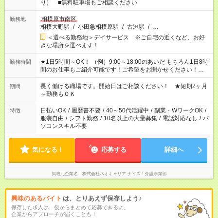
り） ■無料駐車場もご相談ください
相模原市南区
勤務地
相模大野駅
/
小田急相模原駅
/
古淵駅
/
…
＜選べる勤務地＞デイサービス ※ご自宅の近くなど、お好
きな場所を選べます！
★1日5時間～OK！ （例）9:00～18:00のあいだ もちろん1日8時
勤務時間
間のお仕事もご紹介可能です！ご希望をお聞かせください！★家
庭の都合でお休みが必要な場合も遠慮なくご相談ください。 ※
週最低15時間以上の勤務が必要です
長く働ける職場です。開始日はご相談ください！ ★短期2ヶ月
期間
～勤務もＯＫ
日払いOK
/
履歴書不要
/
40～50代活躍中
/
副業・WワークOK
/
特徴
服装自由
/
シフト勤務
/
10名以上の大量募集
/
電話対応なし
/
パ
ソコンスキル不要
気になる！
応募する
詳細へ
掲載元企業名
株式会社ネオキャリア ナイス！介護事業部
興味のあるバイト
は、とりあえず保存しよう♪
保存した求人は、後からまとめて応募できるよ。
企業からアプローチが届くことも！