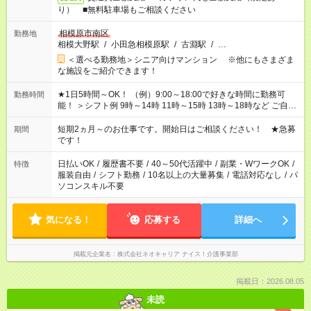
り） ■無料駐車場もご相談ください
相模原市南区
勤務地
相模大野駅
/
小田急相模原駅
/
古淵駅
/
…
＜選べる勤務地＞シニア向けマンション ※他にもさまざま
な施設をご紹介できます！
★1日5時間～OK！ （例）9:00～18:00で好きな時間に勤務可
勤務時間
能！ ＞シフト例 9時～14時 11時～15時 13時～18時など ご自身
のご都合に合わせて勤務時間をご相談ください！ ★家庭の都合
でお休みや時間の調整が必要な場合も遠慮なくご相談くださ
短期2ヵ月～のお仕事です。開始日はご相談ください！ ★急募
期間
い。
です！
日払いOK
/
履歴書不要
/
40～50代活躍中
/
副業・WワークOK
/
特徴
服装自由
/
シフト勤務
/
10名以上の大量募集
/
電話対応なし
/
パ
ソコンスキル不要
気になる！
応募する
詳細へ
掲載元企業名
株式会社ネオキャリア ナイス！介護事業部
掲載日：2026.08.05
未読