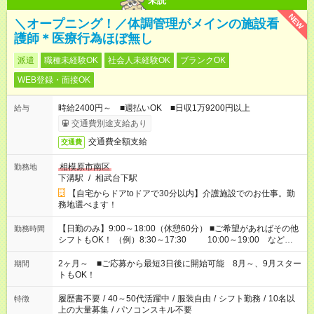
未読
NEW
＼オープニング！／体調管理がメインの施設看
護師＊医療行為ほぼ無し
派遣
職種未経験OK
社会人未経験OK
ブランクOK
WEB登録・面接OK
時給2400円～ ■週払いOK ■日収1万9200円以上
給与
交通費別途支給あり
交通費全額支給
交通費
相模原市南区
勤務地
下溝駅
/
相武台下駅
【自宅からドアtoドアで30分以内】介護施設でのお仕事。勤
務地選べます！
【日勤のみ】9:00～18:00（休憩60分） ■ご希望があればその他
勤務時間
シフトもOK！ （例）8:30～17:30 10:00～19:00 など
「家族とお休みを合わせたい」 「できれば残業はしたくない」
など、あなたのご希望に沿ったお仕事をご紹介します！ ※Wワ
2ヶ月～ ■ご応募から最短3日後に開始可能 8月～、9月スター
期間
ーク希望の方へ 今ご覧のお仕事で希望する勤務時間と、もう1つ
トもOK！
のお仕事の勤務時間。 合計で週40時間を超える場合は応募でき
ません
履歴書不要
/
40～50代活躍中
/
服装自由
/
シフト勤務
/
10名以
特徴
上の大量募集
/
パソコンスキル不要