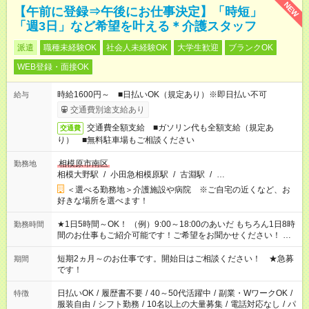
NEW
【午前に登録⇒午後にお仕事決定】「時短」
「週3日」など希望を叶える＊介護スタッフ
派遣
職種未経験OK
社会人未経験OK
大学生歓迎
ブランクOK
WEB登録・面接OK
時給1600円～ ■日払いOK（規定あり）※即日払い不可
給与
交通費別途支給あり
交通費全額支給 ■ガソリン代も全額支給（規定あ
交通費
り） ■無料駐車場もご相談ください
相模原市南区
勤務地
相模大野駅
/
小田急相模原駅
/
古淵駅
/
…
＜選べる勤務地＞介護施設や病院 ※ご自宅の近くなど、お
好きな場所を選べます！
★1日5時間～OK！ （例）9:00～18:00のあいだ もちろん1日8時
勤務時間
間のお仕事もご紹介可能です！ご希望をお聞かせください！ ※
週最低15時間以上の勤務が必要です
短期2ヵ月～のお仕事です。開始日はご相談ください！ ★急募
期間
です！
日払いOK
/
履歴書不要
/
40～50代活躍中
/
副業・WワークOK
/
特徴
服装自由
/
シフト勤務
/
10名以上の大量募集
/
電話対応なし
/
パ