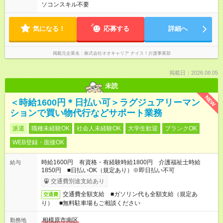
ソコンスキル不要
気になる！
応募する
詳細へ
掲載元企業名
株式会社ネオキャリア ナイス！介護事業部
掲載日：2026.08.05
未読
NEW
＜時給1600円＊日払い可＞ラグジュアリーマン
ションで買い物代行などサポート業務
派遣
職種未経験OK
社会人未経験OK
大学生歓迎
ブランクOK
WEB登録・面接OK
時給1600円 有資格・有経験時給1800円 介護福祉士時給
給与
1850円 ■日払いOK（規定あり）※即日払い不可
交通費別途支給あり
交通費全額支給 ■ガソリン代も全額支給（規定あ
交通費
り） ■無料駐車場もご相談ください
相模原市南区
勤務地