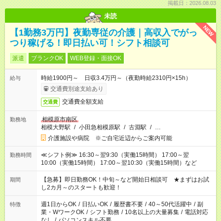
掲載日：2026.08.03
未読
NEW
【1勤務3万円】夜勤専従の介護｜高収入でがっ
つり稼げる！即日払い可！シフト相談可
派遣
ブランクOK
WEB登録・面接OK
時給1900円～ 日収3.4万円～（夜勤時給2310円×15h）
給与
交通費別途支給あり
交通費全額支給
交通費
相模原市南区
勤務地
相模大野駅
/
小田急相模原駅
/
古淵駅
/
…
介護施設や病院 ※ご自宅近辺からご案内可能
≪シフト例≫ 16:30～翌9:30（実働15時間） 17:00～翌
勤務時間
10:00（実働15時間） 17:00～翌10:30（実働15時間）など
【急募】即日勤務OK！中旬～など開始日相談可 ★まずはお試
期間
し2カ月～のスタートも歓迎！
週1日からOK
/
日払いOK
/
履歴書不要
/
40～50代活躍中
/
副
特徴
業・WワークOK
/
シフト勤務
/
10名以上の大量募集
/
電話対応
なし
/
パソコンスキル不要