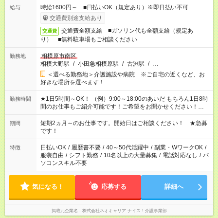
時給1600円～ ■日払いOK（規定あり）※即日払い不可
給与
交通費別途支給あり
交通費全額支給 ■ガソリン代も全額支給（規定あ
交通費
り） ■無料駐車場もご相談ください
相模原市南区
勤務地
相模大野駅
/
小田急相模原駅
/
古淵駅
/
…
＜選べる勤務地＞介護施設や病院 ※ご自宅の近くなど、お
好きな場所を選べます！
★1日5時間～OK！ （例）9:00～18:00のあいだ もちろん1日8時
勤務時間
間のお仕事もご紹介可能です！ご希望をお聞かせください！★家
庭の都合でお休みが必要な場合も遠慮なくご相談ください。 ※
週最低15時間以上の勤務が必要です
短期2ヵ月～のお仕事です。開始日はご相談ください！ ★急募
期間
です！
日払いOK
/
履歴書不要
/
40～50代活躍中
/
副業・WワークOK
/
特徴
服装自由
/
シフト勤務
/
10名以上の大量募集
/
電話対応なし
/
パ
ソコンスキル不要
気になる！
応募する
詳細へ
掲載元企業名
株式会社ネオキャリア ナイス！介護事業部