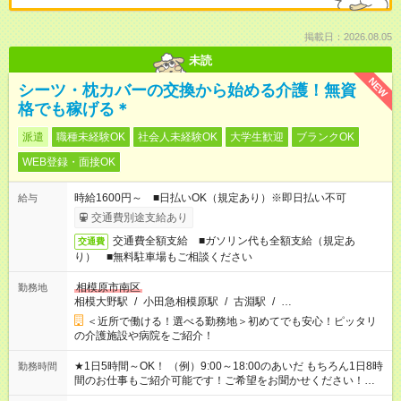
掲載日：2026.08.05
未読
NEW
シーツ・枕カバーの交換から始める介護！無資
格でも稼げる＊
派遣
職種未経験OK
社会人未経験OK
大学生歓迎
ブランクOK
WEB登録・面接OK
時給1600円～ ■日払いOK（規定あり）※即日払い不可
給与
交通費別途支給あり
交通費全額支給 ■ガソリン代も全額支給（規定あ
交通費
り） ■無料駐車場もご相談ください
相模原市南区
勤務地
相模大野駅
/
小田急相模原駅
/
古淵駅
/
…
＜近所で働ける！選べる勤務地＞初めてでも安心！ピッタリ
の介護施設や病院をご紹介！
★1日5時間～OK！ （例）9:00～18:00のあいだ もちろん1日8時
勤務時間
間のお仕事もご紹介可能です！ご希望をお聞かせください！★家
庭の都合でお休みが必要な場合も遠慮なくご相談ください。 ※