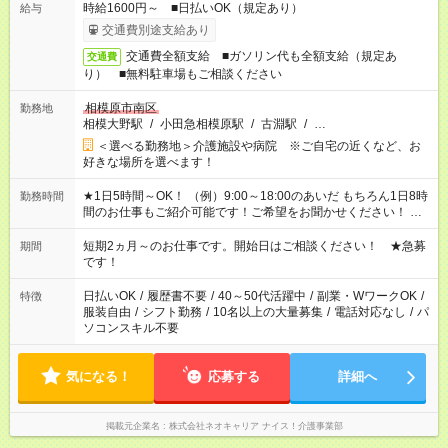
時給1600円～ ■日払いOK（規定あり）
給与
交通費別途支給あり
交通費全額支給 ■ガソリン代も全額支給（規定あ
交通費
り） ■無料駐車場もご相談ください
相模原市南区
勤務地
相模大野駅
/
小田急相模原駅
/
古淵駅
/
…
＜選べる勤務地＞介護施設や病院 ※ご自宅の近くなど、お
好きな場所を選べます！
★1日5時間～OK！ （例）9:00～18:00のあいだ もちろん1日8時
勤務時間
間のお仕事もご紹介可能です！ご希望をお聞かせください！ ★
家庭の都合でお休みが必要な場合も遠慮なくご相談ください。
※週最低15時間以上の勤務が必要です
短期2ヵ月～のお仕事です。開始日はご相談ください！ ★急募
期間
です！
日払いOK
/
履歴書不要
/
40～50代活躍中
/
副業・WワークOK
/
特徴
服装自由
/
シフト勤務
/
10名以上の大量募集
/
電話対応なし
/
パ
ソコンスキル不要
気になる！
応募する
詳細へ
掲載元企業名
株式会社ネオキャリア ナイス！介護事業部