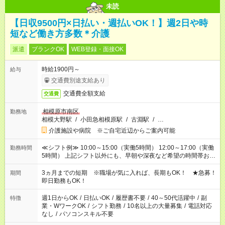
未読
【日収9500円×日払い・週払いOK！】週2日や時
短など働き方多数＊介護
派遣
ブランクOK
WEB登録・面接OK
時給1900円～
給与
交通費別途支給あり
交通費全額支給
交通費
相模原市南区
勤務地
相模大野駅
/
小田急相模原駅
/
古淵駅
/
…
介護施設や病院 ※ご自宅近辺からご案内可能
≪シフト例≫ 10:00～15:00（実働5時間） 12:00～17:00（実働
勤務時間
5時間） 上記シフト以外にも、早朝や深夜など希望の時間帯お聞
かせください！ 事前に担当からヒアリングもしますので、ご安
心ください！
3ヵ月までの短期 ※職場が気に入れば、長期もOK！ ★急募！
期間
即日勤務もOK！
週1日からOK
/
日払いOK
/
履歴書不要
/
40～50代活躍中
/
副
特徴
業・WワークOK
/
シフト勤務
/
10名以上の大量募集
/
電話対応
なし
/
パソコンスキル不要