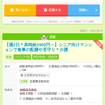
気になる！
応募する
詳細へ
掲載元企業名
日研トータルソーシング株式会社 メディカルケア事業部 ナース派遣
掲載日：2026.08.04
未読
NEW
【週2日＊高時給1900円～】シニア向けマンシ
ョンで食事の配膳や見守り＊介護
派遣
ブランクOK
WEB登録・面接OK
経験者時給1900円～ 介護福祉士時給1950円～ ※日払い/週払
給与
いOK
交通費別途支給あり
交通費全額支給
交通費
相模原市南区
勤務地
相模大野駅
/
小田急相模原駅
/
古淵駅
/
…
介護施設や病院 ※ご自宅近辺からご案内可能