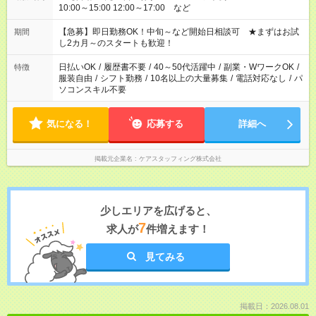
10:00～15:00 12:00～17:00 など
【急募】即日勤務OK！中旬～など開始日相談可 ★まずはお試
期間
し2カ月～のスタートも歓迎！
日払いOK
/
履歴書不要
/
40～50代活躍中
/
副業・WワークOK
/
特徴
服装自由
/
シフト勤務
/
10名以上の大量募集
/
電話対応なし
/
パ
ソコンスキル不要
気になる！
応募する
詳細へ
掲載元企業名
ケアスタッフィング株式会社
少しエリアを広げると、
7
求人が
件増えます！
見てみる
掲載日：2026.08.01