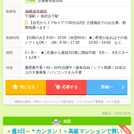
交通費全額支給
交通費
相模原市南区
勤務地
下溝駅
/
相武台下駅
【自宅からドアtoドアで30分以内】介護施設でのお仕事。勤
務地選べます！
【日勤のみ】9:00～18:00（休憩60分） ■ご希望があればその他
勤務時間
シフトもOK！ （例）8:30～17:30 10:00～19:00 など
「家族とお休みを合わせたい」 「できれば残業はしたくない」
など、あなたのご希望に沿ったお仕事をご紹介します！ ※Wワ
2ヶ月～ ■ご応募から最短3日後に開始可能 8月～、9月スター
期間
ーク希望の方へ 今ご覧のお仕事で希望する勤務時間と、もう1つ
トもOK！
のお仕事の勤務時間。 合計で週40時間を超える場合は応募でき
ません
履歴書不要
/
40～50代活躍中
/
服装自由
/
シフト勤務
/
10名以
特徴
上の大量募集
/
パソコンスキル不要
気になる！
応募する
詳細へ
掲載元企業名
日研トータルソーシング株式会社 メディカルケア事業部 ナース派遣
掲載日：2026.08.04
未読
NEW
＜週3日～＊カンタン！＞高級マンションで買い