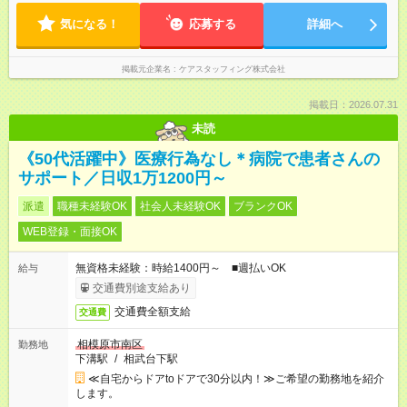
気になる！
応募する
詳細へ
掲載元企業名
ケアスタッフィング株式会社
掲載日：2026.07.31
未読
《50代活躍中》医療行為なし＊病院で患者さんの
サポート／日収1万1200円～
派遣
職種未経験OK
社会人未経験OK
ブランクOK
WEB登録・面接OK
無資格未経験：時給1400円～ ■週払いOK
給与
交通費別途支給あり
交通費全額支給
交通費
相模原市南区
勤務地
下溝駅
/
相武台下駅
≪自宅からドアtoドアで30分以内！≫ご希望の勤務地を紹介
します。