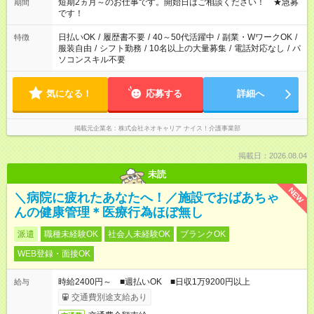
週最低15時間以上の勤務が必要です
短期2ヵ月～のお仕事です。開始日はご相談ください！ ★急募
期間
です！
日払いOK
/
履歴書不要
/
40～50代活躍中
/
副業・WワークOK
/
特徴
服装自由
/
シフト勤務
/
10名以上の大量募集
/
電話対応なし
/
パ
ソコンスキル不要
気になる！
応募する
詳細へ
掲載元企業名
株式会社ネオキャリア ナイス！介護事業部
掲載日：2026.08.04
未読
NEW
＼病院に疲れたあなたへ！／施設でおばあちゃ
んの健康管理＊医療行為ほぼ無し
派遣
職種未経験OK
社会人未経験OK
ブランクOK
WEB登録・面接OK
時給2400円～ ■週払いOK ■日収1万9200円以上
給与
交通費別途支給あり