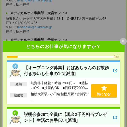
MAIL：
tenshoku@nikken-ts.jp
担当：採用担当
メディカルケア事業部 大宮オフィス
埼玉県さいたま市大宮区吉敷町1-23-1 ONEST大宮吉敷町ビル6F
TEL：0120-989-425
MAIL：
tenshoku@nikken-ts.jp
担当：採用担当
×
メディカルケア事業部 千葉オフィス
千葉県千葉市中央区富士見2-15-11 IMI千葉富士見ビル6F
どちらのお仕事が気になりますか？
TEL：0120-998-758
MAIL：
tenshoku@nikken-ts.jp
1
/10
担当：採用担当
メディカルケア事業部 柏オフィス
【オープニング募集】おばあちゃんのお散歩
千葉県柏市末広町5-19 第12関口ビル7F 705号室
付き添いも仕事の1つ[派遣]
TEL：0120-935-218
MAIL：
tenshoku@nikken-ts.jp
無資格未経験：時給1500円～ ■週払
給与
担当：採用担当
いOK ■扶養内OK ■日収1万2000円
以上
メディカルケア事業部 新宿オフィス
相模大野駅 / 小田急相模原駅 / 古淵駅 /
気になる!
勤務地
…
東京都新宿区新宿2-3-10 新宿御苑ビル6階
TEL：0120-457-235
MAIL：
tenshoku@nikken-ts.jp
担当：採用担当
説明会参加で全員に【現金2千円相当プレゼ
ント】生活のお手伝い[派遣]
メディカルケア事業部 立川事業部
東京都立川市錦町1-12-14