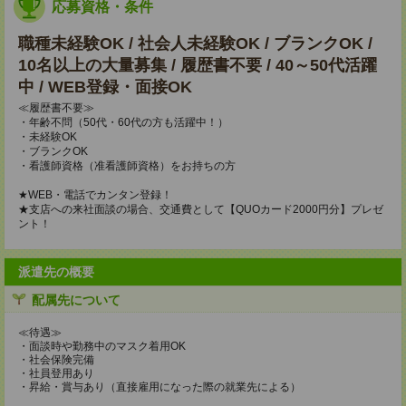
応募資格・条件
職種未経験OK / 社会人未経験OK / ブランクOK /
10名以上の大量募集 / 履歴書不要 / 40～50代活躍
中 / WEB登録・面接OK
≪履歴書不要≫
・年齢不問（50代・60代の方も活躍中！）
・未経験OK
・ブランクOK
・看護師資格（准看護師資格）をお持ちの方
★WEB・電話でカンタン登録！
★支店への来社面談の場合、交通費として【QUOカード2000円分】プレゼ
ント！
派遣先の概要
配属先について
≪待遇≫
・面談時や勤務中のマスク着用OK
・社会保険完備
・社員登用あり
・昇給・賞与あり（直接雇用になった際の就業先による）