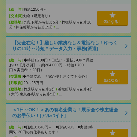
[給 与]
時給1250円～
[交通費]
支給（規定有り）
気になる！
[勤務地]
九段下駅から徒歩5分
/
竹橋駅から徒歩10
分
/
神保町駅から徒歩15分
/
…
【完全在宅！】難しい業務なし＆電話なし！ゆっく
りの11時～時短＊データ入力・事務[派遣]
[給 与]
◆時給1,700円＊日払い・週払いOK＊昇給
あり♪【月収例】 ・約204,000円 （時給1,700
円 × 実働6h × 20日）
[交通費]
◆全額支給 ＊家が少し遠くても安心！
気になる！
[月収例]
20～25万円
[勤務地]
竹芝駅から徒歩2分
/
浜松町駅から徒歩4分
/
大門(東京都)駅から徒歩5分
/
…
＜1日～OK！＞あの有名企業も！展示会や株主総会
のお手伝い！[アルバイト]
[給 与]
■日給16,840円～ ■日払いOK ■実働3時
間5,120円のお仕事あります！