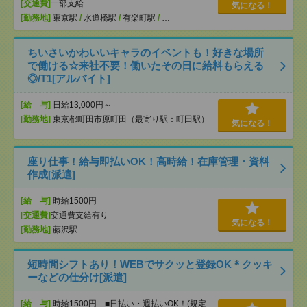
[交通費]
一部支給
気になる！
[勤務地]
東京駅
/
水道橋駅
/
有楽町駅
/
…
ちいさいかわいいキャラのイベントも！好きな場所
で働ける☆来社不要！働いたその日に給料もらえる
◎/T1[アルバイト]
[給 与]
日給13,000円～
[勤務地]
東京都町田市原町田（最寄り駅：町田駅）
気になる！
座り仕事！給与即払いOK！高時給！在庫管理・資料
作成[派遣]
[給 与]
時給1500円
[交通費]
交通費支給有り
気になる！
[勤務地]
藤沢駅
短時間シフトあり！WEBでサクッと登録OK＊クッキ
ーなどの仕分け[派遣]
[給 与]
時給1500円 ■日払い・週払いOK！(規定