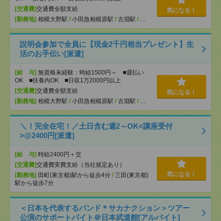
[交通費]
交通費全額支給
気になる！
[勤務地]
相模大野駅
/
小田急相模原駅
/
古淵駅
/
…
説明会参加で全員に【現金2千円相当プレゼント】生
活のお手伝い[派遣]
[給 与]
無資格未経験：時給1500円～ ■週払い
OK ■扶養内OK ■日収1万2000円以上
[交通費]
交通費全額支給
気になる！
[勤務地]
相模大野駅
/
小田急相模原駅
/
古淵駅
/
…
＼！完全在宅！／土日含む週2～OK<講座受付
>@2400円[派遣]
[給 与]
時給2400円＋交
[交通費]
交通費実費支給（当社規定あり）
気になる！
[勤務地]
田町(東京都)駅から徒歩4分
/
三田(東京都)
駅から徒歩7分
＜日本を代表するバンド＊サカナクション＞ツアー
公演のサポートバイト＠日本武道館[アルバイト]