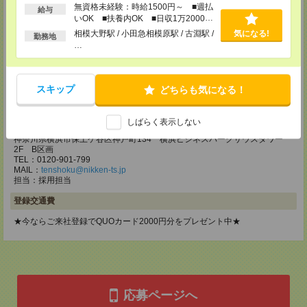
無資格未経験：時給1500円～ ■週払
TEL：0120-934-200
給与
いOK ■扶養内OK ■日収1万2000円
MAIL：
tenshoku@nikken-ts.jp
担当：採用担当
以上
相模大野駅 / 小田急相模原駅 / 古淵駅 /
気になる!
勤務地
…
メディカルケア事業部 町田オフィス
東京都町田市森野1-7-23 大樹生命町田ビル6F
TEL：0120-453-285
スキップ
どちらも気になる！
MAIL：
tenshoku@nikken-ts.jp
担当：採用担当
しばらく表示しない
メディカルケア事業部 横浜オフィス
神奈川県横浜市保土ケ谷区神戸町134 横浜ビジネスパークサウスタワー
2F B区画
TEL：0120-901-799
MAIL：
tenshoku@nikken-ts.jp
担当：採用担当
登録交通費
★今ならご来社登録でQUOカード2000円分をプレゼント中★
応募ページへ