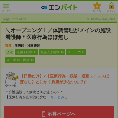
0
メニュー
気になる！
ログイン
掲載日 :2026
/
07
/
28
No.NTMDNMA03_OP-2
＼オープニング！／体調管理がメインの施設
看護師＊医療行為ほぼ無し
職種：
看護師・准看護師
派遣
職種未経験OK
社会人未経験OK
ブランクOK
WEB登録・面接OK
【日勤だけ】×【医療行為・残業・通勤ストレスほ
ぼなし】とにかく負担が少ないんです
＊介護施設って病院と何が違うの？＊
【医療行為が圧倒的に少な
...もっとみる
応募ページへ