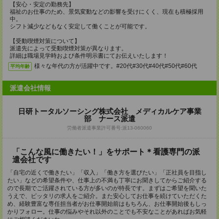
【安心・安定の勤務先】
福祉のお仕事のため、景気変動などの影響を受けにくく、現在も積極採用
中。
シフト減少などもなく安定して働くことが可能です。
【受動喫煙対策について】
派遣先によって受動喫煙対策が異なります。
詳細は職場見学時および条件明示書にてお伝えいたします！
様々な年代の方が活躍中です。#20代#30代#40代#50代#60代
平均年齢
派遣会社情報
日研トータルソーシング株式会社 メディカルケア事業
部 ナース派遣
労働者派遣事業許可番号:派13-060060
「こんな風に働きたい！」をサポート＊看護専門の派
遣会社です
「自宅の近くで働きたい」「収入」「働き方を選びたい」「正社員を目指し
たい」などの希望条件や、仕事上の不満も丁寧にお聞きしてからご紹介する
ので長期でご活躍されている方が多いのが特長です。まずはご希望を聞いた
うえで、ピッタリの求人をご紹介。また安心してお仕事を続けていただくた
め、経験豊富な専任担当者がお仕事開始前はもちろん、お仕事開始後もしっ
かりフォロー。仕事の悩みやそれ以外のことでも不安なことがあればお気軽