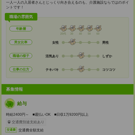
一人一人の入居者さんとじっくり向き合えるのも、介護施設ならではのポイ
ントです！
職場の雰囲気
年齢層
20代
30
40
50
60
男女比率
女性
男性
職場の様子
活気あり
しずか
仕事の仕方
テキパキ
コツコツ
募集情報
給与
時給2400円～ ■週払いOK ■日収1万9200円以上
交通費別途支給あり
交通費全額支給
交通費