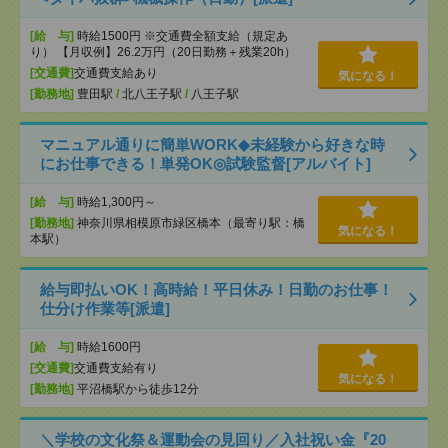
[給 与]
時給1500円 ※交通費全額支給（規定あ
り） 【月収例】26.2万円（20日勤務＋残業20h）
[交通費]
交通費支給あり
気になる！
[勤務地]
豊田駅
/
北八王子駅
/
八王子駅
マニュアル通りに簡単WORK◆未経験から好きな時
にお仕事できる！単発OK◎試験監督[アルバイト]
[給 与]
時給1,300円～
[勤務地]
神奈川県相模原市緑区橋本（最寄り駅：橋
気になる！
本駅）
給与即払いOK！高時給！平日休み！日勤のお仕事！
仕分け作業等[派遣]
[給 与]
時給1600円
[交通費]
交通費支給有り
気になる！
[勤務地]
平沼橋駅から徒歩12分
＼学校の文化祭＆運動会の見回り／入社祝い金『20