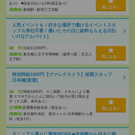
あり) ■現金日払いもOK(規定あり)
気になる！
[勤務地]
新宿駅
/
新宿三丁目駅
人気イベントも！好きな場所で働けるイベントスタ
ッフ☆来社不要！働いたその日に給料もらえる日払
い/T1[アルバイト]
[給 与]
日給13,000円～
[勤務地]
東京都八王子市明神町（最寄り駅：京王八
気になる！
王子駅）
特別時給1800円【ヴァレクストラ】短期スタッフ
日本橋[派遣]
[給 与]
時給1800円 ※ご経験・スキルにより優
遇 スマホでかんたんに前払いで給与が受け取れま
す（※上限、条件あり）
[交通費]
交通費全額支給（規定あり）
気になる！
[勤務地]
東京都中央区 東京メトロ 日本橋駅から直
結（徒歩1分）
マニュアル通りに簡単WORK◆未経験から好きな時