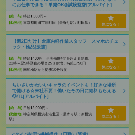
にお仕事できる！単発OK◎試験監督[アルバイト]
[給 与]
時給1,300円～
[勤務地]
東京都町田市原町田（最寄り駅：町田駅）
気になる！
【週2日だけ】倉庫内軽作業スタッフ スマホのチェ
ック・検品[派遣]
[給 与]
時給1400円 ※実働8時間を超える勤務、
22時～翌5時勤務の場合25％割増：時給1750円
気になる！
[勤務地]
南船橋駅から徒歩10分程度
ちいさいかわいいキャラのイベントも！好きな場所
で働ける☆来社不要！働いたその日に給料もらえる
◎/T1[アルバイト]
[給 与]
日給13,000円～
[勤務地]
神奈川県横浜市港北区（最寄り駅：新横浜
気になる！
駅）
<タイパ抜群>機械操作（日勤）[派遣]