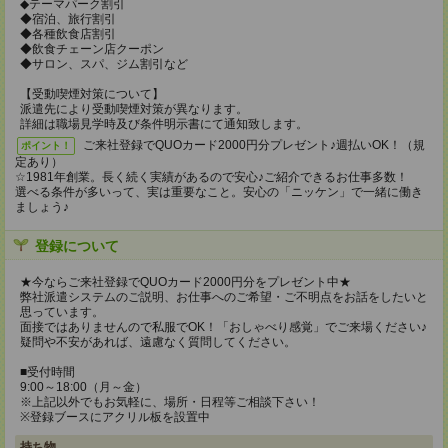
◆テーマパーク割引
◆宿泊、旅行割引
◆各種飲食店割引
◆飲食チェーン店クーポン
◆サロン、スパ、ジム割引など
【受動喫煙対策について】
派遣先により受動喫煙対策が異なります。
詳細は職場見学時及び条件明示書にて通知致します。
ご来社登録でQUOカード2000円分プレゼント♪週払いOK！（規
ポイント！
定あり）
☆1981年創業。長く続く実績があるので安心♪ご紹介できるお仕事多数！
選べる条件が多いって、実は重要なこと。安心の「ニッケン」で一緒に働き
ましょう♪
登録について
★今ならご来社登録でQUOカード2000円分をプレゼント中★
弊社派遣システムのご説明、お仕事へのご希望・ご不明点をお話をしたいと
思っています。
面接ではありませんので私服でOK！「おしゃべり感覚」でご来場ください♪
疑問や不安があれば、遠慮なく質問してください。
■受付時間
9:00～18:00（月～金）
※上記以外でもお気軽に、場所・日程等ご相談下さい！
※登録ブースにアクリル板を設置中
持ち物