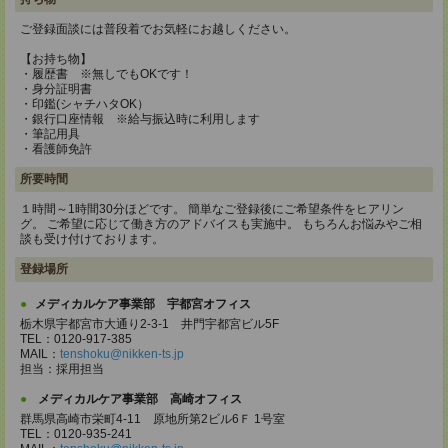
ご登録面談には普段着でお気軽にお越しください。
【お持ち物】
・履歴書 ※無しでもOKです！
・身分証明書
・印鑑(シャチハタOK）
・銀行口座情報 ※給与振込時に利用します
・筆記用具
・看護師免許
所要時間
１時間～1時間30分ほどです。 簡単なご登録後にご希望条件をヒアリン
グ。 ご希望に応じて働き方のアドバイスも実施中。 もちろんお悩みやご相
談も受け付けております。
登録場所
メディカルケア事業部 宇都宮オフィス
栃木県宇都宮市大通り2-3-1 井門宇都宮ビル5F
TEL：0120-917-385
MAIL：
tenshoku@nikken-ts.jp
担当：採用担当
メディカルケア事業部 高崎オフィス
群馬県高崎市栄町4-11 原地所第2ビル6Ｆ 1号室
TEL：0120-935-241