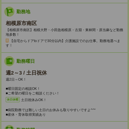
勤務地
相模原市南区
【相模原市南区】相模大野・小田急相模原・古淵・東林間・原当麻など勤務
地多数！
【自宅からドアtoドアで30分以内】介護施設でのお仕事。勤務地選べま
す！
勤務曜日
週2～3 / 土日祝休
週2日～OK！
■曜日固定の相談OK！
■ご希望の曜日をご相談ください！
土日祝休みOK！
休日休暇
■病院勤務では難しい土日のお休みも取りやすいですよ^^*
■産休・育休取得実績あり