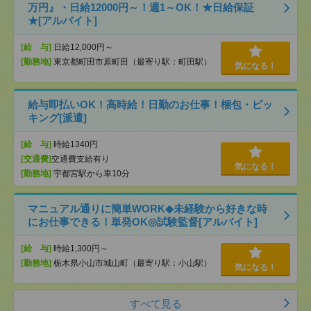
万円』・日給12000円～！週1～OK！★日給保証
★[アルバイト]
[給 与]
日給12,000円～
[勤務地]
東京都町田市原町田（最寄り駅：町田駅）
気になる！
給与即払いOK！高時給！日勤のお仕事！梱包・ピッ
キング[派遣]
[給 与]
時給1340円
[交通費]
交通費支給有り
気になる！
[勤務地]
宇都宮駅から車10分
マニュアル通りに簡単WORK◆未経験から好きな時
にお仕事できる！単発OK◎試験監督[アルバイト]
[給 与]
時給1,300円～
[勤務地]
栃木県小山市城山町（最寄り駅：小山駅）
気になる！
すべて見る