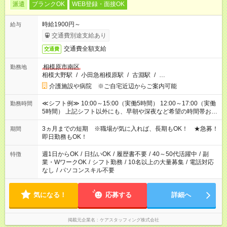
派遣
ブランクOK
WEB登録・面接OK
時給1900円～
給与
交通費別途支給あり
交通費全額支給
交通費
相模原市南区
勤務地
相模大野駅
/
小田急相模原駅
/
古淵駅
/
…
介護施設や病院 ※ご自宅近辺からご案内可能
≪シフト例≫ 10:00～15:00（実働5時間） 12:00～17:00（実働
勤務時間
5時間） 上記シフト以外にも、早朝や深夜など希望の時間帯お聞
かせください！ 事前に担当からヒアリングもしますので、ご安
心ください！
3ヵ月までの短期 ※職場が気に入れば、長期もOK！ ★急募！
期間
即日勤務もOK！
週1日からOK
/
日払いOK
/
履歴書不要
/
40～50代活躍中
/
副
特徴
業・WワークOK
/
シフト勤務
/
10名以上の大量募集
/
電話対応
なし
/
パソコンスキル不要
気になる！
応募する
詳細へ
掲載元企業名
ケアスタッフィング株式会社