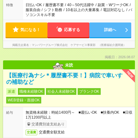
日払いOK
/
履歴書不要
/
40～50代活躍中
/
副業・WワークOK
/
特徴
服装自由
/
シフト勤務
/
10名以上の大量募集
/
電話対応なし
/
パ
ソコンスキル不要
気になる！
応募する
詳細へ
掲載元企業名
マンパワーグループ株式会社 ケアサービス事業部 （医療福祉介護関連）
掲載日：2026.08.07
未読
NEW
【医療行為ナシ＊履歴書不要！】病院で車いす
の補助など
派遣
職種未経験OK
社会人未経験OK
ブランクOK
WEB登録・面接OK
無資格未経験：時給1400円～ ■週払いOK ■扶養内OK ■日収
給与
1万1200円以上
交通費別途支給あり
交通費全額支給
交通費