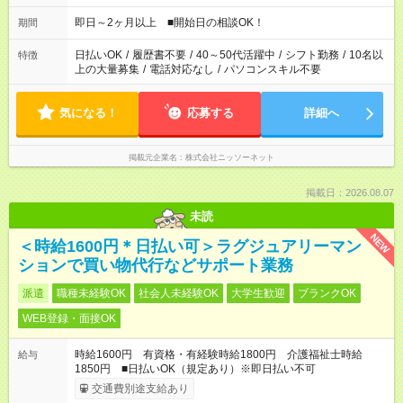
即日～2ヶ月以上 ■開始日の相談OK！
期間
日払いOK
/
履歴書不要
/
40～50代活躍中
/
シフト勤務
/
10名以
特徴
上の大量募集
/
電話対応なし
/
パソコンスキル不要
気になる！
応募する
詳細へ
掲載元企業名
株式会社ニッソーネット
掲載日：2026.08.07
未読
NEW
＜時給1600円＊日払い可＞ラグジュアリーマン
ションで買い物代行などサポート業務
派遣
職種未経験OK
社会人未経験OK
大学生歓迎
ブランクOK
WEB登録・面接OK
時給1600円 有資格・有経験時給1800円 介護福祉士時給
給与
1850円 ■日払いOK（規定あり）※即日払い不可
交通費別途支給あり