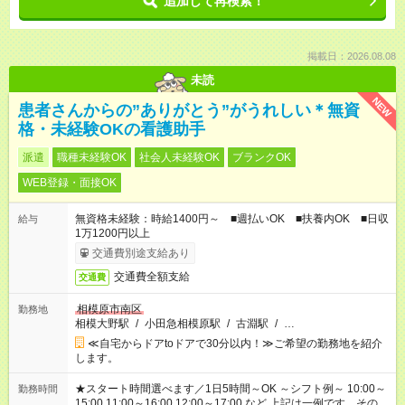
追加して再検索！
掲載日：2026.08.08
未読
NEW
患者さんからの”ありがとう”がうれしい＊無資
格・未経験OKの看護助手
派遣
職種未経験OK
社会人未経験OK
ブランクOK
WEB登録・面接OK
無資格未経験：時給1400円～ ■週払いOK ■扶養内OK ■日収
給与
1万1200円以上
交通費別途支給あり
交通費全額支給
交通費
相模原市南区
勤務地
相模大野駅
/
小田急相模原駅
/
古淵駅
/
…
≪自宅からドアtoドアで30分以内！≫ご希望の勤務地を紹介
します。
★スタート時間選べます／1日5時間～OK ～シフト例～ 10:00～
勤務時間
15:00 11:00～16:00 12:00～17:00 など 上記は一例です。その他