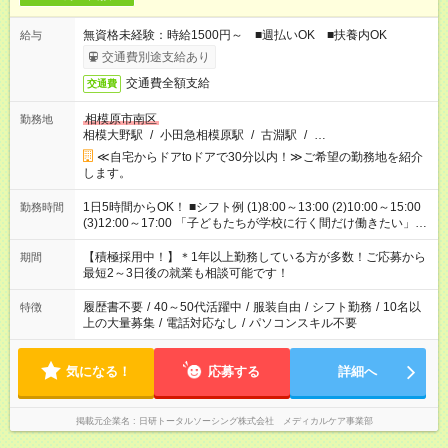
無資格未経験：時給1500円～ ■週払いOK ■扶養内OK
給与
交通費別途支給あり
交通費全額支給
交通費
相模原市南区
勤務地
相模大野駅
/
小田急相模原駅
/
古淵駅
/
…
≪自宅からドアtoドアで30分以内！≫ご希望の勤務地を紹介
します。
1日5時間からOK！ ■シフト例 (1)8:00～13:00 (2)10:00～15:00
勤務時間
(3)12:00～17:00 「子どもたちが学校に行く間だけ働きたい」
「余裕を持って夕飯の準備がしたい」 「午前中は働いて、午後
はプライベートの時間にしたい」 など、ご希望を教えてくださ
【積極採用中！】＊1年以上勤務している方が多数！ご応募から
期間
いね。 ※Wワーク希望の方へ 今ご覧のお仕事で希望する勤務時
最短2～3日後の就業も相談可能です！
間と、もう1つのお仕事の勤務時間。 合計で週40時間を超える
場合は応募できません。
履歴書不要
/
40～50代活躍中
/
服装自由
/
シフト勤務
/
10名以
特徴
上の大量募集
/
電話対応なし
/
パソコンスキル不要
気になる！
応募する
詳細へ
掲載元企業名
日研トータルソーシング株式会社 メディカルケア事業部