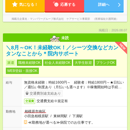
気になる！
応募する
詳細へ
掲載元企業名
マンパワーグループ株式会社 ケアサービス事業部 （医療福祉介護関連）
掲載日：2026.08.07
未読
NEW
＼8月～OK！未経験OK！／シーツ交換などカン
タンなことから＊院内サポート
派遣
職種未経験OK
社会人未経験OK
大学生歓迎
ブランクOK
WEB登録・面接OK
無資格未経験：時給1600円～ 経験者：時給1800円～★日払い
給与
／週払い制度あり（月払いも選べます）※稼働開始時は手続き完
了次第のお支払いとなります。
交通費別途支給あり
交通費支給※規定有
交通費
相模原市南区
勤務地
小田急相模原駅
/
東林間駅
/
下溝駅
≪勤務地が選べる≫病院でのお仕事です。