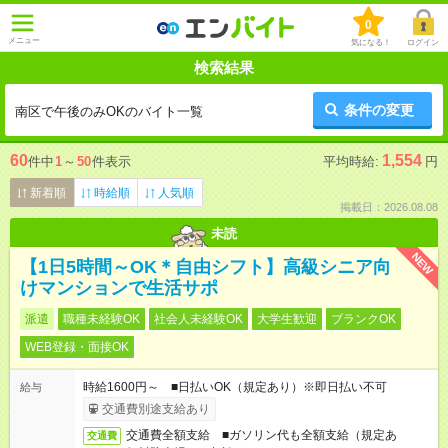
0
メニュー
気になる！
ログイン
検索結果
条件の変更
南区で午後のみOKのバイト一覧
60
1,554
件中
1
～
50
件表示
平均時給:
円
新着順
時給順
人気順
掲載日：2026.08.08
未読
NEW
【1日5時間～OK＊自由シフト】高級シニア向
けマンションで生活サポ
派遣
職種未経験OK
社会人未経験OK
大学生歓迎
ブランクOK
WEB登録・面接OK
時給1600円～ ■日払いOK（規定あり）※即日払い不可
給与
交通費別途支給あり
交通費全額支給 ■ガソリン代も全額支給（規定あ
交通費