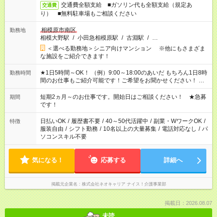
交通費全額支給 ■ガソリン代も全額支給（規定あ
交通費
り） ■無料駐車場もご相談ください
相模原市南区
勤務地
相模大野駅
/
小田急相模原駅
/
古淵駅
/
…
＜選べる勤務地＞シニア向けマンション ※他にもさまざま
な施設をご紹介できます！
★1日5時間～OK！ （例）9:00～18:00のあいだ もちろん1日8時
勤務時間
間のお仕事もご紹介可能です！ご希望をお聞かせください！ ★
家庭の都合でお休みが必要な場合も遠慮なくご相談ください。
※週最低15時間以上の勤務が必要です
短期2ヵ月～のお仕事です。開始日はご相談ください！ ★急募
期間
です！
日払いOK
/
履歴書不要
/
40～50代活躍中
/
副業・WワークOK
/
特徴
服装自由
/
シフト勤務
/
10名以上の大量募集
/
電話対応なし
/
パ
ソコンスキル不要
気になる！
応募する
詳細へ
掲載元企業名
株式会社ネオキャリア ナイス！介護事業部
掲載日：2026.08.07
未読