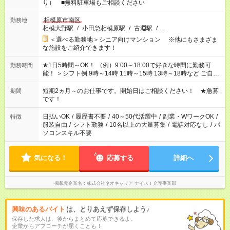
り） ■無料駐車場もご相談ください
相模原市南区
勤務地
相模大野駅
/
小田急相模原駅
/
古淵駅
/
…
＜選べる勤務地＞シニア向けマンション ※他にもさまざま
な施設をご紹介できます！
★1日5時間～OK！ （例）9:00～18:00で好きな時間に勤務可
勤務時間
能！ ＞シフト例 9時～14時 11時～15時 13時～18時など ご自身
のご都合に合わせて勤務時間をご相談ください！ ★家庭の都合
でお休みや時間の調整が必要な場合も遠慮なくご相談くださ
短期2ヵ月～のお仕事です。開始日はご相談ください！ ★急募
期間
い。
です！
日払いOK
/
履歴書不要
/
40～50代活躍中
/
副業・WワークOK
/
特徴
服装自由
/
シフト勤務
/
10名以上の大量募集
/
電話対応なし
/
パ
ソコンスキル不要
気になる！
応募する
詳細へ
掲載元企業名
株式会社ネオキャリア ナイス！介護事業部
興味のあるバイト
は、とりあえず保存しよう♪
保存した求人は、後からまとめて応募できるよ。
企業からアプローチが届くことも！