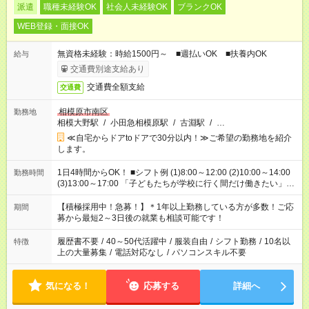
派遣
職種未経験OK
社会人未経験OK
ブランクOK
WEB登録・面接OK
無資格未経験：時給1500円～ ■週払いOK ■扶養内OK
給与
交通費別途支給あり
交通費全額支給
交通費
相模原市南区
勤務地
相模大野駅
/
小田急相模原駅
/
古淵駅
/
…
≪自宅からドアtoドアで30分以内！≫ご希望の勤務地を紹介
します。
1日4時間からOK！ ■シフト例 (1)8:00～12:00 (2)10:00～14:00
勤務時間
(3)13:00～17:00 「子どもたちが学校に行く間だけ働きたい」
「余裕を持って夕飯の準備がしたい」 「午前中は働いて、午後
はプライベートの時間にしたい」 など、ご希望を教えてくださ
【積極採用中！急募！】＊1年以上勤務している方が多数！ご応
期間
いね。 ※Wワーク希望の方へ 今ご覧のお仕事で希望する勤務時
募から最短2～3日後の就業も相談可能です！
間と、もう1つのお仕事の勤務時間。 合計で週40時間を超える
場合は応募できません。
履歴書不要
/
40～50代活躍中
/
服装自由
/
シフト勤務
/
10名以
特徴
上の大量募集
/
電話対応なし
/
パソコンスキル不要
気になる！
応募する
詳細へ