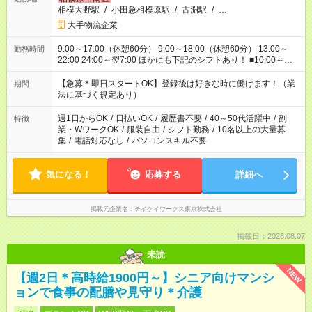
相模大野駅
/
小田急相模原駅
/
古淵駅
/
…
大手物流企業
9:00～17:00（休憩60分） 9:00～18:00（休憩60分） 13:00～
勤務時間
22:00 24:00～翌7:00 ほかにも下記のシフトあり！ ■10:00～
18:00 ■12:00～21:00 ■15:00～21:00 ■17:00～21:00 ■22:00～
翌6:00 など ※お仕事、勤務地により勤務時間帯は異なります
【急募＊即日スタートOK】登録後は好きな時に働けます！（業
期間
法に基づく規定あり）
週1日からOK
/
日払いOK
/
履歴書不要
/
40～50代活躍中
/
副
特徴
業・WワークOK
/
服装自由
/
シフト勤務
/
10名以上の大量募
集
/
電話対応なし
/
パソコンスキル不要
気になる！
応募する
詳細へ
掲載元企業名
テイケイワークス東京株式会社
掲載日：2026.08.07
未読
NEW
【週2日＊高時給1900円～】シニア向けマンシ
ョンで食事の配膳や見守り＊介護