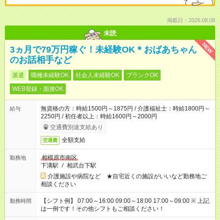
掲載日：2026.08.08
未読
NEW
3ヵ月で79万円稼ぐ！未経験OK＊おばあちゃん
のお話相手など
派遣
職種未経験OK
社会人未経験OK
ブランクOK
WEB登録・面接OK
無資格の方：時給1500円～1875円 / 介護福祉士：時給1800円～
給与
2250円 / 初任者以上：時給1600円～2000円
交通費別途支給あり
全額支給
交通費
相模原市南区
勤務地
下溝駅
/
相武台下駅
介護施設や病院など ★自宅近くの施設がいいなど勤務地ご
相談ください
【シフト例】 07:00～16:00 09:00～18:00 17:00～09:00 ※ 上記
勤務時間
は一例です！その他シフトもご相談ください！