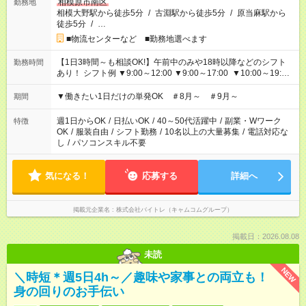
相模原市南区
勤務地
相模大野駅から徒歩5分
/
古淵駅から徒歩5分
/
原当麻駅から
徒歩5分
/
…
■物流センターなど ■勤務地選べます
【1日3時間～も相談OK!】午前中のみや18時以降などのシフト
勤務時間
あり！ シフト例 ▼9:00～12:00 ▼9:00～17:00 ▼10:00～19:00
▼18:00～21:00
▼働きたい1日だけの単発OK ＃8月～ ＃9月～
期間
週1日からOK
/
日払いOK
/
40～50代活躍中
/
副業・Wワーク
特徴
OK
/
服装自由
/
シフト勤務
/
10名以上の大量募集
/
電話対応な
し
/
パソコンスキル不要
気になる！
応募する
詳細へ
掲載元企業名
株式会社バイトレ（キャムコムグループ）
掲載日：2026.08.08
未読
NEW
＼時短＊週5日4h～／趣味や家事との両立も！
身の回りのお手伝い