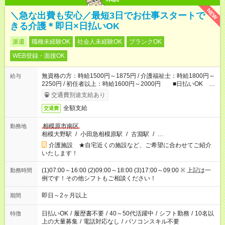
NEW
＼急な出費も安心／最短3日でお仕事スタートで
きる介護＊即日×日払いOK
派遣
職種未経験OK
社会人未経験OK
ブランクOK
WEB登録・面接OK
無資格の方：時給1500円～1875円 / 介護福祉士：時給1800円～
給与
2250円 / 初任者以上：時給1600円～2000円 ■日払いOK ■
日収例：1万2000円（時給1500円×8h）
交通費別途支給あり
全額支給
交通費
相模原市南区
勤務地
相模大野駅
/
小田急相模原駅
/
古淵駅
/
…
介護施設 ★自宅近くの施設など、ご希望に合わせてご紹介
いたします！
(1)07:00～16:00 (2)09:00～18:00 (3)17:00～09:00 ※ 上記は一
勤務時間
例です！その他シフトもご相談ください！
即日～2ヶ月以上
期間
日払いOK
/
履歴書不要
/
40～50代活躍中
/
シフト勤務
/
10名以
特徴
上の大量募集
/
電話対応なし
/
パソコンスキル不要