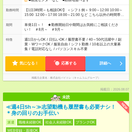
■物流センターなど ■勤務地選べます
【1日3時間～も相談OK!】 ＜シフト例＞ 9:00～12:00 10:00～
勤務時間
15:00 12:00～17:00 18:00～21:00 など こちら以外の時間帯も
お気軽にご相談ください！
単発1日～！ ★勤務開始日や期間はお気軽にご相談くださ
期間
い！ ＃8月～ ＃9月～
週1日からOK
/
日払いOK
/
履歴書不要
/
40～50代活躍中
/
副
特徴
業・WワークOK
/
服装自由
/
シフト勤務
/
10名以上の大量募
集
/
電話対応なし
/
パソコンスキル不要
気になる！
応募する
詳細へ
掲載元企業名
株式会社バイトレ（キャムコムグループ）
掲載日：2026.08.07
未読
NEW
≪週4日5h～≫志望動機も履歴書も必要ナシ！
＊身の回りのお手伝い
派遣
職種未経験OK
社会人未経験OK
ブランクOK
WEB登録・面接OK