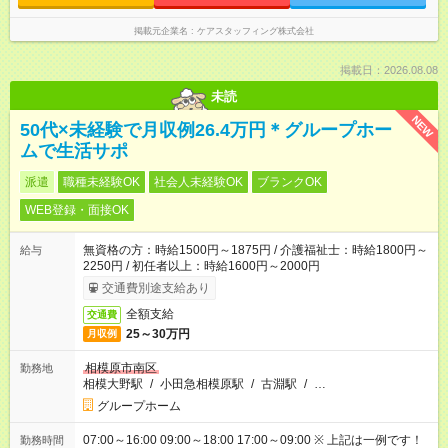
掲載元企業名
ケアスタッフィング株式会社
掲載日：2026.08.08
未読
NEW
50代×未経験で月収例26.4万円＊グループホー
ムで生活サポ
派遣
職種未経験OK
社会人未経験OK
ブランクOK
WEB登録・面接OK
無資格の方：時給1500円～1875円 / 介護福祉士：時給1800円～
給与
2250円 / 初任者以上：時給1600円～2000円
交通費別途支給あり
全額支給
交通費
25～30万円
月収例
相模原市南区
勤務地
相模大野駅
/
小田急相模原駅
/
古淵駅
/
…
グループホーム
07:00～16:00 09:00～18:00 17:00～09:00 ※ 上記は一例です！
勤務時間