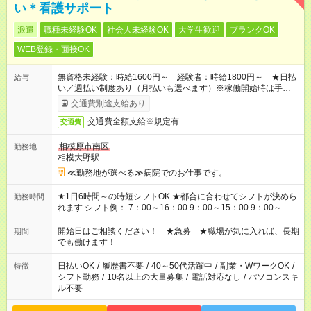
い＊看護サポート
派遣
職種未経験OK
社会人未経験OK
大学生歓迎
ブランクOK
WEB登録・面接OK
無資格未経験：時給1600円～ 経験者：時給1800円～ ★日払
給与
い／週払い制度あり（月払いも選べます）※稼働開始時は手続き
完了次第のお支払いとなります。
交通費別途支給あり
交通費全額支給※規定有
交通費
相模原市南区
勤務地
相模大野駅
≪勤務地が選べる≫病院でのお仕事です。
★1日6時間～の時短シフトOK ★都合に合わせてシフトが決めら
勤務時間
れます シフト例： 7：00～16：00 9：00～15：00 9：00～
18：00 11：00～20：00 など ※Wワークの場合、他のお仕事と
合わせ週40時間超の就業はご案内できません ※法令に基づき、
開始日はご相談ください！ ★急募 ★職場が気に入れば、長期
期間
週20時間以上勤務は社会保険への加入対象となります ※労働者
でも働けます！
派遣法（日雇い派遣の原則禁止）により、短時間・短期間の就
業はご案内が難しい場合があります
日払いOK
/
履歴書不要
/
40～50代活躍中
/
副業・WワークOK
/
特徴
シフト勤務
/
10名以上の大量募集
/
電話対応なし
/
パソコンスキ
ル不要