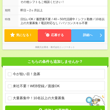
その他シフトもご相談ください！
即日～2ヶ月以上
期間
日払いOK
/
履歴書不要
/
40～50代活躍中
/
シフト勤務
/
10名以
特徴
上の大量募集
/
電話対応なし
/
パソコンスキル不要
気になる！
応募する
詳細へ
掲載元企業名
株式会社ニッソーネット
こちらの条件も追加しませんか？
今が狙い目！急募
来社不要！WEB登録／面接OK
大量募集中！10名以上の大量募集