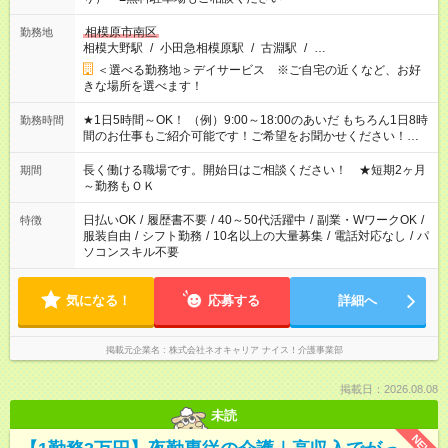
相模原市南区
勤務地
相模大野駅
/
小田急相模原駅
/
古淵駅
/
…
＜選べる勤務地＞デイサービス ※ご自宅の近くなど、お好
きな場所を選べます！
★1日5時間～OK！ （例）9:00～18:00のあいだ もちろん1日8時
勤務時間
間のお仕事もご紹介可能です！ご希望をお聞かせください！★家
庭の都合でお休みが必要な場合も遠慮なくご相談ください。 ※
週最低15時間以上の勤務が必要です
長く働ける職場です。開始日はご相談ください！ ★短期2ヶ月
期間
～勤務もＯＫ
日払いOK
/
履歴書不要
/
40～50代活躍中
/
副業・WワークOK
/
特徴
服装自由
/
シフト勤務
/
10名以上の大量募集
/
電話対応なし
/
パ
ソコンスキル不要
気になる！
応募する
詳細へ
掲載元企業名
株式会社ネオキャリア ナイス！介護事業部
掲載日：2026.08.08
未読
NEW