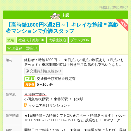
掲載日：2026.08.07
未読
NEW
【高時給1800円×週2日～】キレイな施設＊高齢
者マンションで介護スタッフ
派遣
社会人未経験OK
大学生歓迎
ブランクOK
WEB登録・面接OK
経験者：時給1800円～ ★日払い／週払い制度あり（月払いも
給与
選べます）※稼働開始時は手続き完了次第のお支払いとなりま
す。
交通費別途支給あり
交通費全額支給※規定有
交通費
5～10万円
月収例
相模原市南区
勤務地
小田急相模原駅
/
東林間駅
/
下溝駅
＜シニア向けマンション＞
★1日6時間～の時短シフトOK ★スタート時間選べます！ 7:00～
勤務時間
16:00 9:00～17:00 11:00～19:00 など 残業なし！ ※Wワークの
場合、他のお仕事と合わせ週40時間超の就業はご案内できませ
ん ※法令に基づき、週20時間以上勤務は社会保険への加入対象
開始日はご相談ください！ ★急募 ★職場が気に入れば、長期
期間