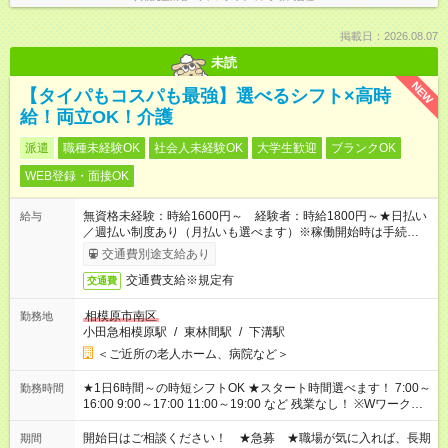
掲載日：2026.08.07
未読
NEW
【タイパもコスパも最強】選べるシフト×高時
給！両立OK！介護
派遣
職種未経験OK
社会人未経験OK
大学生歓迎
ブランクOK
WEB登録・面接OK
無資格未経験：時給1600円～ 経験者：時給1800円～★日払い
給与
／週払い制度あり（月払いも選べます）※稼働開始時は手続き完
了次第のお支払いとなります。
交通費別途支給あり
交通費支給※規定有
交通費
相模原市南区
勤務地
小田急相模原駅
/
東林間駅
/
下溝駅
＜ご近所の老人ホーム、病院など＞
★1日6時間～の時短シフトOK ★スタート時間選べます！ 7:00～
勤務時間
16:00 9:00～17:00 11:00～19:00 など 残業なし！ ※Wワークの
場合、他のお仕事と合わせ週40時間超の就業はご案内できませ
ん ※法令に基づき、週20時間以上勤務は社会保険への加入対象
開始日はご相談ください！ ★急募 ★職場が気に入れば、長期
期間