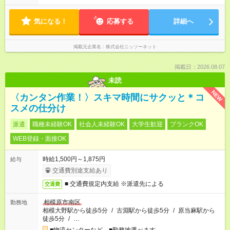
気になる！
応募する
詳細へ
掲載元企業名
株式会社ニッソーネット
掲載日：2026.08.07
未読
NEW
〈カンタン作業！〉スキマ時間にサクッと＊コ
スメの仕分け
派遣
職種未経験OK
社会人未経験OK
大学生歓迎
ブランクOK
WEB登録・面接OK
時給1,500円～1,875円
給与
交通費別途支給あり
■ 交通費規定内支給 ※派遣先による
交通費
相模原市南区
勤務地
相模大野駅から徒歩5分
/
古淵駅から徒歩5分
/
原当麻駅から
徒歩5分
/
…