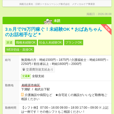
掲載元企業名
日研トータルソーシング株式会社 メディカルケア事業部
掲載日：2026.08.08
未読
NEW
3ヵ月で79万円稼ぐ！未経験OK＊おばあちゃん
のお話相手など＊
派遣
職種未経験OK
社会人未経験OK
ブランクOK
WEB登録・面接OK
無資格の方：時給1500円～1875円 / 介護福祉士：時給1800円～
給与
2250円 / 初任者以上：時給1600円～2000円
交通費別途支給あり
全額支給
交通費
相模原市南区
勤務地
下溝駅
/
相武台下駅
介護施設や病院など ★自宅近くの施設がいいなど勤務地ご
相談ください
【シフト例】 07:00～16:00 09:00～18:00 17:00～09:00 ※ 上記
勤務時間
は一例です！その他シフトもご相談ください！