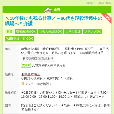
掲載日：2026.08.07
未読
NEW
＼10年後にも残る仕事／～60代も現役活躍中の
職場へ＊介護
派遣
職種未経験OK
社会人未経験OK
大学生歓迎
ブランクOK
WEB登録・面接OK
無資格未経験：時給1600円～ 経験者：時給1800円～ ★日払
給与
い／週払い制度あり（月払いも選べます）※稼働開始時は手続き
完了次第のお支払いとなります。
交通費別途支給あり
交通費全額支給※規定有
交通費
相模原市南区
勤務地
小田急相模原駅
/
東林間駅
/
下溝駅
＜シニア向け施設＞
★1日6時間～の時短シフトOK ★スタート時間選べます！ 7:00～
勤務時間
16:00 9:00～17:00 11:00～19:00 など 残業なし！ ※Wワークの
場合、他のお仕事と合わせ週40時間超の就業はご案内できませ
ん ※法令に基づき、週20時間以上勤務は社会保険への加入対象
開始日はご相談ください！ ★急募 ★職場が気に入れば、長期
期間
となります ※労働者派遣法（日雇い派遣の原則禁止）により、
でも働けます！
短時間・短期間の就業はご案内が難しい場合があります