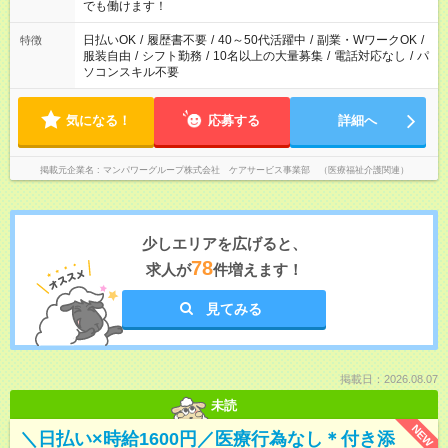
となります ※労働者派遣法（日雇い派遣の原則禁止）により、
でも働けます！
短時間・短期間の就業はご案内が難しい場合があります
日払いOK
/
履歴書不要
/
40～50代活躍中
/
副業・WワークOK
/
特徴
服装自由
/
シフト勤務
/
10名以上の大量募集
/
電話対応なし
/
パ
ソコンスキル不要
気になる！
応募する
詳細へ
掲載元企業名
マンパワーグループ株式会社 ケアサービス事業部 （医療福祉介護関連）
少しエリアを広げると、
78
求人が
件増えます！
見てみる
掲載日：2026.08.07
未読
NEW
＼日払い×時給1600円／医療行為なし＊付き添