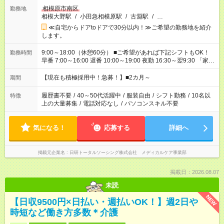
相模原市南区
勤務地
相模大野駅
/
小田急相模原駅
/
古淵駅
/
…
≪自宅からドアtoドアで30分以内！≫ご希望の勤務地を紹介
します。
9:00～18:00（休憩60分） ■ご希望があれば下記シフトもOK！
勤務時間
早番 7:00～16:00 遅番 10:00～19:00 夜勤 16:30～翌9:30 「家族
と休みを合わせたい」 「余裕を持って夕飯の準備がしたい」
「できれば残業はしたくない」 など、ご希望を教えてください
【現在も積極採用中！急募！】■2カ月～
期間
ね。 ※Wワーク希望の方へ 今ご覧のお仕事で希望する勤務時間
と、もう1つのお仕事の勤務時間が 合計で週40時間を超える場
履歴書不要
/
40～50代活躍中
/
服装自由
/
シフト勤務
/
10名以
特徴
合は応募できません。
上の大量募集
/
電話対応なし
/
パソコンスキル不要
気になる！
応募する
詳細へ
掲載元企業名
日研トータルソーシング株式会社 メディカルケア事業部
掲載日：2026.08.07
未読
NEW
【日収9500円×日払い・週払いOK！】週2日や
時短など働き方多数＊介護