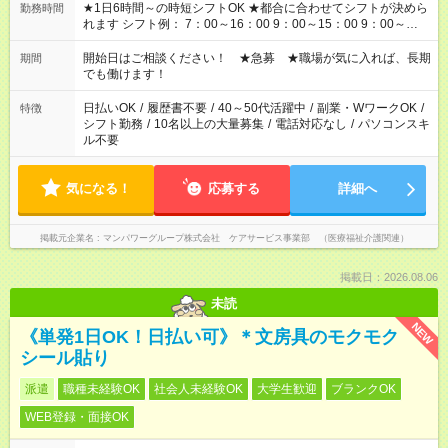
★1日6時間～の時短シフトOK ★都合に合わせてシフトが決めら
勤務時間
れます シフト例： 7：00～16：00 9：00～15：00 9：00～
18：00 11：00～20：00 など ※Wワークの場合、他のお仕事と
合わせ週40時間超の就業はご案内できません ※法令に基づき、
開始日はご相談ください！ ★急募 ★職場が気に入れば、長期
期間
週20時間以上勤務は社会保険への加入対象となります ※労働者
でも働けます！
派遣法（日雇い派遣の原則禁止）により、短時間・短期間の就
業はご案内が難しい場合があります
日払いOK
/
履歴書不要
/
40～50代活躍中
/
副業・WワークOK
/
特徴
シフト勤務
/
10名以上の大量募集
/
電話対応なし
/
パソコンスキ
ル不要
気になる！
応募する
詳細へ
掲載元企業名
マンパワーグループ株式会社 ケアサービス事業部 （医療福祉介護関連）
掲載日：2026.08.06
未読
NEW
《単発1日OK！日払い可》＊文房具のモクモク
シール貼り
派遣
職種未経験OK
社会人未経験OK
大学生歓迎
ブランクOK
WEB登録・面接OK