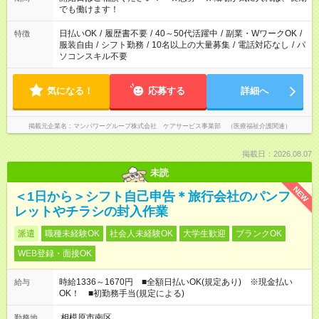
となります ※労働者派遣法（日雇い派遣の原則禁止）により、
でも働けます！
短時間・短期間の就業はご案内が難しい場合があります
日払いOK
/
履歴書不要
/
40～50代活躍中
/
副業・WワークOK
/
特徴
服装自由
/
シフト勤務
/
10名以上の大量募集
/
電話対応なし
/
パ
ソコンスキル不要
気になる！
応募する
詳細へ
掲載元企業名
マンパワーグループ株式会社 ケアサービス事業部 （医療福祉介護関連）
掲載日：2026.08.07
未読
NEW
＜1日から＞シフト自己申告＊旅行会社のパンフ
レットやチラシの封入作業
派遣
職種未経験OK
社会人未経験OK
大学生歓迎
ブランクOK
WEB登録・面接OK
時給1336～1670円 ■全額日払いOK(規定あり) ※現金払い
給与
OK！ ■初勤務手当(規定による)
相模原市南区
勤務地