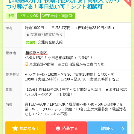
【1勤務3万円】夜勤専従の介護｜高収入でがっ
つり稼げる！即日払い可！シフト相談可
派遣
ブランクOK
WEB登録・面接OK
時給1900円～ 日収3.4万円～（夜勤時給2310円×15h）
給与
交通費別途支給あり
交通費全額支給
交通費
相模原市南区
勤務地
相模大野駅
/
小田急相模原駅
/
古淵駅
/
…
介護施設や病院 ※ご自宅近辺からご案内可能
≪シフト例≫ 16:30～翌9:30（実働15時間） 17:00～翌
勤務時間
10:00（実働15時間） 17:00～翌10:30（実働15時間）など
【急募】即日勤務OK！中旬～など開始日相談可 ★まずはお試
期間
し2カ月～のスタートも歓迎！
週1日からOK
/
日払いOK
/
履歴書不要
/
40～50代活躍中
/
副
特徴
業・WワークOK
/
シフト勤務
/
10名以上の大量募集
/
電話対応
なし
/
パソコンスキル不要
気になる！
応募する
詳細へ