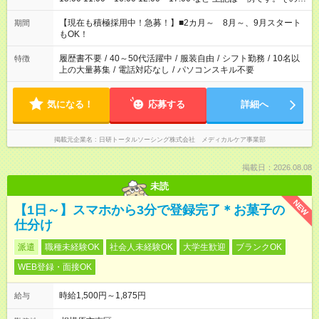
シフトもご相談ください。 ※Wワークの場合当社と合わせて法
定労働時間が週40時間を超えなければOKです。
【現在も積極採用中！急募！】■2カ月～ 8月～、9月スタート
期間
もOK！
履歴書不要
/
40～50代活躍中
/
服装自由
/
シフト勤務
/
10名以
特徴
上の大量募集
/
電話対応なし
/
パソコンスキル不要
気になる！
応募する
詳細へ
掲載元企業名
日研トータルソーシング株式会社 メディカルケア事業部
掲載日：2026.08.08
未読
NEW
【1日～】スマホから3分で登録完了＊お菓子の
仕分け
派遣
職種未経験OK
社会人未経験OK
大学生歓迎
ブランクOK
WEB登録・面接OK
時給1,500円～1,875円
給与