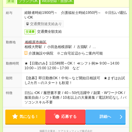
派遣
ブランクOK
WEB登録・面接OK
経験者時給1900円～ 介護福祉士時給1950円～ ※日払い/週払
給与
いOK
交通費別途支給あり
交通費全額支給
交通費
相模原市南区
勤務地
相模大野駅
/
小田急相模原駅
/
古淵駅
/
…
介護施設や病院 ※ご自宅近辺からご案内可能
★【日勤のみ】1日5時間～OK！ ≪シフト例≫ 9:00～14:00
勤務時間
10:00～15:00 12:00～17:00 など
【急募】即日勤務OK！中旬～など開始日相談可 ★まずはお試
期間
し2カ月～のスタートも歓迎！
日払いOK
/
履歴書不要
/
40～50代活躍中
/
副業・WワークOK
/
特徴
服装自由
/
シフト勤務
/
10名以上の大量募集
/
電話対応なし
/
パ
ソコンスキル不要
気になる！
応募する
詳細へ
掲載元企業名
ケアスタッフィング株式会社