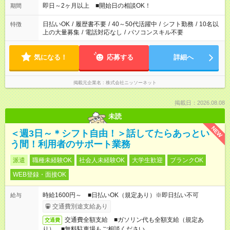
即日～2ヶ月以上 ■開始日の相談OK！
期間
日払いOK
/
履歴書不要
/
40～50代活躍中
/
シフト勤務
/
10名以
特徴
上の大量募集
/
電話対応なし
/
パソコンスキル不要
気になる！
応募する
詳細へ
掲載元企業名
株式会社ニッソーネット
掲載日：2026.08.08
未読
NEW
＜週3日～＊シフト自由！＞話してたらあっとい
う間！利用者のサポート業務
派遣
職種未経験OK
社会人未経験OK
大学生歓迎
ブランクOK
WEB登録・面接OK
時給1600円～ ■日払いOK（規定あり）※即日払い不可
給与
交通費別途支給あり
交通費全額支給 ■ガソリン代も全額支給（規定あ
交通費
り） ■無料駐車場もご相談ください