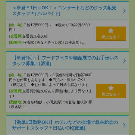
＜単発＊1日～OK！＞コンサートなどのグッズ販売
スタッフ＊[アルバイト]
[給 与]
日給1万5000円～ ■最大で日給2万8500
円！
[交通費]
交通費規定支給
気になる！
[勤務地]
横浜駅
/
みなとみらい駅
/
西横浜駅
/
…
【単発1回～】フードフェスや物産展でのお手伝いス
タッフ募集！[派遣]
[給 与]
日給1万5000円～※実働5時間で日給7000
円のお仕事もあります ◆日払い・週払いOK！
（規定あり）◆お仕事によって日給も異なります
[交通費]
交通費別途支給あり(勤務地により異なりま
気になる！
す)
[勤務地]
海老名(相鉄・小田急)駅
/
海老名(相模線)駅
/
厚木駅
/
…
【激単1日勤務OK!】ホテルなどの会場で株主総会の
サポートスタッフ＊日払いOK[派遣]