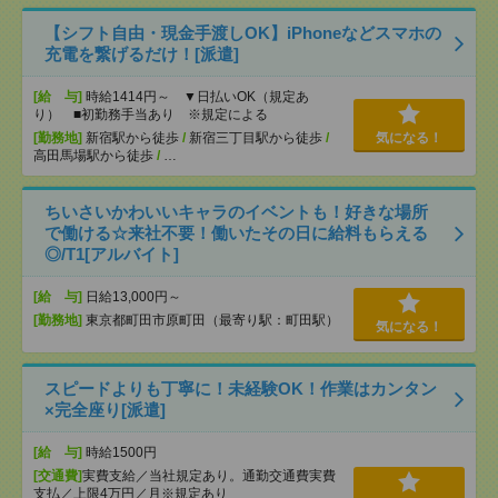
【シフト自由・現金手渡しOK】iPhoneなどスマホの
充電を繋げるだけ！[派遣]
[給 与]
時給1414円～ ▼日払いOK（規定あ
り） ■初勤務手当あり ※規定による
[勤務地]
新宿駅から徒歩
/
新宿三丁目駅から徒歩
/
気になる！
高田馬場駅から徒歩
/
…
ちいさいかわいいキャラのイベントも！好きな場所
で働ける☆来社不要！働いたその日に給料もらえる
◎/T1[アルバイト]
[給 与]
日給13,000円～
[勤務地]
東京都町田市原町田（最寄り駅：町田駅）
気になる！
スピードよりも丁寧に！未経験OK！作業はカンタン
×完全座り[派遣]
[給 与]
時給1500円
[交通費]
実費支給／当社規定あり。通勤交通費実費
支払／上限4万円／月※規定あり