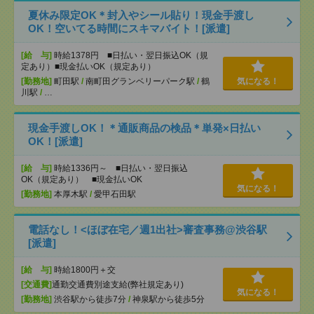
夏休み限定OK＊封入やシール貼り！現金手渡し
OK！空いてる時間にスキマバイト！[派遣]
[給 与]
時給1378円 ■日払い・翌日振込OK（規
定あり）■現金払いOK（規定あり）
[勤務地]
町田駅
/
南町田グランベリーパーク駅
/
鶴
気になる！
川駅
/
…
現金手渡しOK！＊通販商品の検品＊単発×日払い
OK！[派遣]
[給 与]
時給1336円～ ■日払い・翌日振込
OK（規定あり） ■現金払いOK
気になる！
[勤務地]
本厚木駅
/
愛甲石田駅
電話なし！<ほぼ在宅／週1出社>審査事務@渋谷駅
[派遣]
[給 与]
時給1800円＋交
[交通費]
通勤交通費別途支給(弊社規定あり)
気になる！
[勤務地]
渋谷駅から徒歩7分
/
神泉駅から徒歩5分