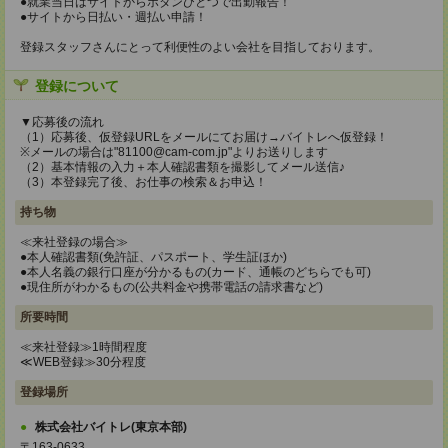
●就業当日はサイトからボタンひとつで出勤報告！
●サイトから日払い・週払い申請！
登録スタッフさんにとって利便性のよい会社を目指しております。
登録について
▼応募後の流れ
（1）応募後、仮登録URLをメールにてお届け→バイトレへ仮登録！
※メールの場合は"81100@cam-com.jp"よりお送りします
（2）基本情報の入力＋本人確認書類を撮影してメール送信♪
（3）本登録完了後、お仕事の検索＆お申込！
持ち物
≪来社登録の場合≫
●本人確認書類(免許証、パスポート、学生証ほか)
●本人名義の銀行口座が分かるもの(カード、通帳のどちらでも可)
●現住所がわかるもの(公共料金や携帯電話の請求書など)
所要時間
≪来社登録≫1時間程度
≪WEB登録≫30分程度
登録場所
株式会社バイトレ(東京本部)
〒163-0633