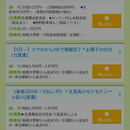
[給 与]
日収3.2万円～（日勤時給1800円） ■月
収例25.9万円～（夜勤月8回勤務の場合）
[交通費]
交通費全額支給 ■ガソリン代も全額支給
（規定あり） ■無料駐車場もご相談ください
気になる！
[月収例]
20～25万円
[勤務地]
相模大野駅
/
小田急相模原駅
/
古淵駅
/
…
【1日～】スマホから3分で登録完了＊お菓子の仕分
け[派遣]
[給 与]
時給1,500円～1,875円
[勤務地]
相模大野駅から徒歩5分
/
古淵駅から徒歩5
気になる！
分
/
原当麻駅から徒歩5分
/
…
《単発1日OK！日払い可》＊文房具のモクモクシー
ル貼り[派遣]
[給 与]
時給1,500円～1,875円
[交通費]
■ 交通費規定内支給 ※派遣先による
気になる！
[勤務地]
相模大野駅から徒歩5分
/
古淵駅から徒歩5
分
/
原当麻駅から徒歩5分
/
…