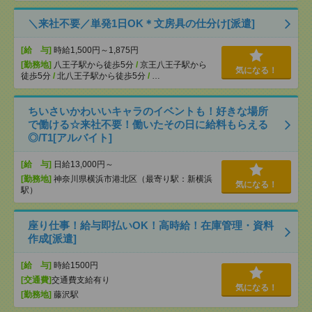
＼来社不要／単発1日OK＊文房具の仕分け[派遣]
[給 与]
時給1,500円～1,875円
[勤務地]
八王子駅から徒歩5分
/
京王八王子駅から
気になる！
徒歩5分
/
北八王子駅から徒歩5分
/
…
ちいさいかわいいキャラのイベントも！好きな場所
で働ける☆来社不要！働いたその日に給料もらえる
◎/T1[アルバイト]
[給 与]
日給13,000円～
[勤務地]
神奈川県横浜市港北区（最寄り駅：新横浜
気になる！
駅）
座り仕事！給与即払いOK！高時給！在庫管理・資料
作成[派遣]
[給 与]
時給1500円
[交通費]
交通費支給有り
気になる！
[勤務地]
藤沢駅