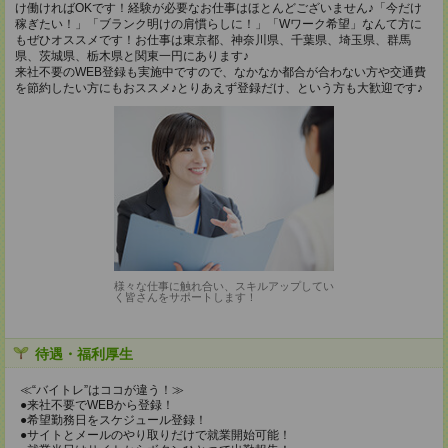
け働ければOKです！経験が必要なお仕事はほとんどございません♪「今だけ
稼ぎたい！」「ブランク明けの肩慣らしに！」「Wワーク希望」なんて方に
もぜひオススメです！お仕事は東京都、神奈川県、千葉県、埼玉県、群馬
県、茨城県、栃木県と関東一円にあります♪
来社不要のWEB登録も実施中ですので、なかなか都合が合わない方や交通費
を節約したい方にもおススメ♪とりあえず登録だけ、という方も大歓迎です♪
様々な仕事に触れ合い、スキルアップしてい
く皆さんをサポートします！
待遇・福利厚生
≪“バイトレ”はココが違う！≫
●来社不要でWEBから登録！
●希望勤務日をスケジュール登録！
●サイトとメールのやり取りだけで就業開始可能！