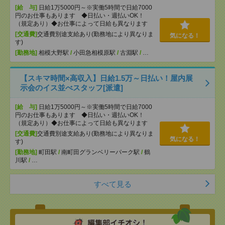
[給 与]
日給1万5000円～※実働5時間で日給7000
円のお仕事もあります ◆日払い・週払いOK！
（規定あり）◆お仕事によって日給も異なります
[交通費]
交通費別途支給あり(勤務地により異なりま
気になる！
す)
[勤務地]
相模大野駅
/
小田急相模原駅
/
古淵駅
/
…
【スキマ時間×高収入】日給1.5万～日払い！屋内展
示会のイス並べスタッフ[派遣]
[給 与]
日給1万5000円～※実働5時間で日給7000
円のお仕事もあります ◆日払い・週払いOK！
（規定あり）◆お仕事によって日給も異なります
[交通費]
交通費別途支給あり(勤務地により異なりま
気になる！
す)
[勤務地]
町田駅
/
南町田グランベリーパーク駅
/
鶴
川駅
/
…
すべて見る