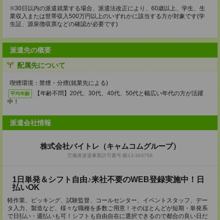
※30日以内の派遣就業する場合、派遣法改正により、60歳以上、学生、生
業収入または世帯収入500万円以上のいずれかに該当する方が対象です(学
生証、源泉徴収票などの確認が必要です)
派遣先の概要
配属先について
喫煙環境：禁煙・分煙(就業先による)
【年齢不問】20代、30代、40代、50代と幅広い年代の方が活躍
平均年齢
中！
派遣会社情報
株式会社バイトレ（キャムコムグループ）
労働者派遣事業許可番号:般13-304758
1日単発＆シフト自由♪来社不要のWEB登録実施中！日
払いOK
軽作業、ピッキング、試験監督、コールセンター、イベントスタッフ、デー
タ入力、製造など、様々な職種を多数ご用意！そのほとんどが短期・単発系
で日払い・週払いも可！シフトも自由自在に選択できるので都合の良い日だ