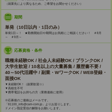
（就業先により異なるため、ご希望をお聞かせください）
期間
単発（10日以内・1日のみ）
単発1日～！ ★勤務開始日や期間はお気軽にご相談ください！ ＃8月
～ ＃9月～
応募資格・条件
職種未経験OK / 社会人未経験OK / ブランクOK /
大学生歓迎 / 10名以上の大量募集 / 履歴書不要 /
40～50代活躍中 / 副業・WワークOK / WEB登録・
面接OK
▼未経験OK！（副業歓迎☆）
▼高校生不可
▼携帯電話をお持ちの方（業務連絡に使用）
※応募後のご連絡はメールです。
「81100_info@cam-com.jp」よりお送りします。
ドメイン指定受信の解除をお願いします。