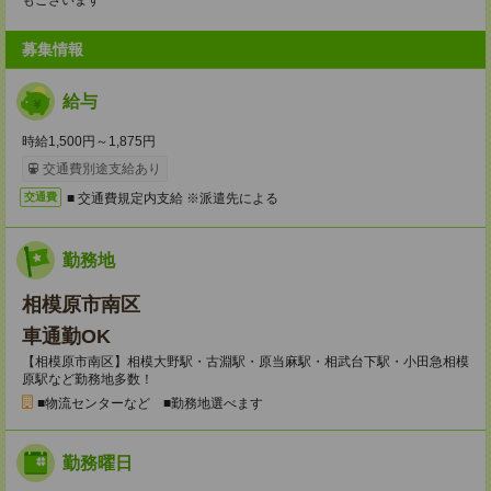
もございます
募集情報
給与
時給1,500円～1,875円
交通費別途支給あり
■ 交通費規定内支給 ※派遣先による
交通費
勤務地
相模原市南区
車通勤OK
【相模原市南区】相模大野駅・古淵駅・原当麻駅・相武台下駅・小田急相模
原駅など勤務地多数！
■物流センターなど ■勤務地選べます
勤務曜日