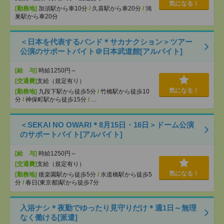
気になる！
[勤務地]
加須駅から車10分
/
久喜駅から車20分
/
鴻
巣駅から車20分
＜日本を代表するバンド＊サカナクション＞ツアー
公演のサポートバイト＠日本武道館[アルバイト]
[給 与]
時給1250円～
[交通費]
支給（規定有り）
気になる！
[勤務地]
九段下駅から徒歩5分
/
竹橋駅から徒歩10
分
/
神保町駅から徒歩15分
/
…
＜SEKAI NO OWARI＊8月15日・16日＞ドーム公演
のサポートバイト[アルバイト]
[給 与]
時給1250円～
[交通費]
支給（規定有り）
気になる！
[勤務地]
後楽園駅から徒歩5分
/
水道橋駅から徒歩5
分
/
春日(東京都)駅から徒歩7分
入浴ナシ＊夜勤でゆったり見守りだけ＊週1日～無理
なく働ける[派遣]