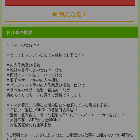
気になる！
お仕事の概要
＼コスメの仕分け／
＜とってもシンプルなので未経験でも安心！＞
▼封入作業及び梱包
▼雑誌や書籍などの仕分け・梱包
▼商品のシール貼り・パック詰め
▼冊子やサンプルの封入や梱包
▼パンフレット等の封入作業及び梱包・仕分け
▼ラベルの検品・包装・箱詰め など
初めての方でもスグに覚えて活躍できますよ！
※マスク着用、消毒など感染防止を徹底している現場も多数。
＊日払い・週払いOK(2～3営業日後振込)！
＊髪色・髪型自由！ラフな服装でOK（ジーンズ・スニーカーなど)）！
＊来社不要！WEBから登録OK！
＊冷暖房完備のお仕事多数！
※ご応募のタイミングによっては、ご希望のお仕事をご紹介できない可能性