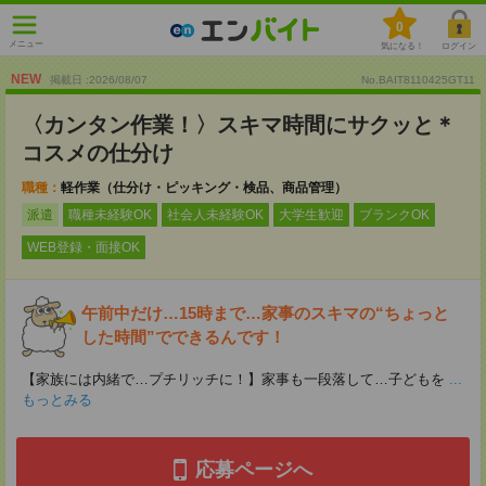
0
メニュー
気になる！
ログイン
NEW
掲載日 :2026
/
08
/
07
No.BAIT8110425GT11
〈カンタン作業！〉スキマ時間にサクッと＊
コスメの仕分け
職種：
軽作業（仕分け・ピッキング・検品、商品管理）
派遣
職種未経験OK
社会人未経験OK
大学生歓迎
ブランクOK
WEB登録・面接OK
午前中だけ…15時まで…家事のスキマの“ちょっと
した時間”でできるんです！
【家族には内緒で…プチリッチに！】家事も一段落して…子どもを
...
もっとみる
応募ページへ