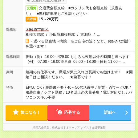
交通費別途支給あり
交通費全額支給 ■ガソリン代も全額支給（規定あ
交通費
り） ■無料駐車場もご相談ください
15～20万円
月収例
相模原市南区
勤務地
相模大野駅
/
小田急相模原駅
/
古淵駅
/
…
＜選べる勤務地＞病院 ※ご自宅の近くなど、お好きな場所
を選べます！
夜勤（例） 16:00～翌9:00 もちろん夜勤以外の時間も選べます
勤務時間
（例） 07:00～16:00※早番 09:00～18:00※日勤 11:00～
20:00※遅番 ※時間は、固定・選べる施設もあるので、ご希望が
あれば調整できます！ ※シフト制。勤務地により実働時間が異
短期のお仕事です。職場が気に入れば長期でも働けます！ ★開
期間
なります。★家庭の都合でお休みが必要な場合も遠慮なくご相談
始日はご相談ください。 ★急募です！
ください。
日払いOK
/
履歴書不要
/
40～50代活躍中
/
副業・WワークOK
/
特徴
服装自由
/
シフト勤務
/
10名以上の大量募集
/
電話対応なし
/
パ
ソコンスキル不要
気になる！
応募する
詳細へ
掲載元企業名
株式会社ネオキャリア ナイス！介護事業部