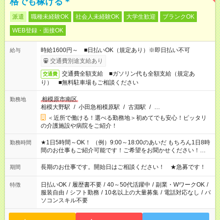
格でも稼げる＊
派遣
職種未経験OK
社会人未経験OK
大学生歓迎
ブランクOK
WEB登録・面接OK
時給1600円～ ■日払いOK（規定あり）※即日払い不可
給与
交通費別途支給あり
交通費全額支給 ■ガソリン代も全額支給（規定あ
交通費
り） ■無料駐車場もご相談ください
相模原市南区
勤務地
相模大野駅
/
小田急相模原駅
/
古淵駅
/
…
＜近所で働ける！選べる勤務地＞初めてでも安心！ピッタリ
の介護施設や病院をご紹介！
★1日5時間～OK！ （例）9:00～18:00のあいだ もちろん1日8時
勤務時間
間のお仕事もご紹介可能です！ご希望をお聞かせください！★家
庭の都合でお休みが必要な場合も遠慮なくご相談ください。 ※
週最低15時間以上の勤務が必要です
長期のお仕事です。開始日はご相談ください！ ★急募です！
期間
日払いOK
/
履歴書不要
/
40～50代活躍中
/
副業・WワークOK
/
特徴
服装自由
/
シフト勤務
/
10名以上の大量募集
/
電話対応なし
/
パ
ソコンスキル不要