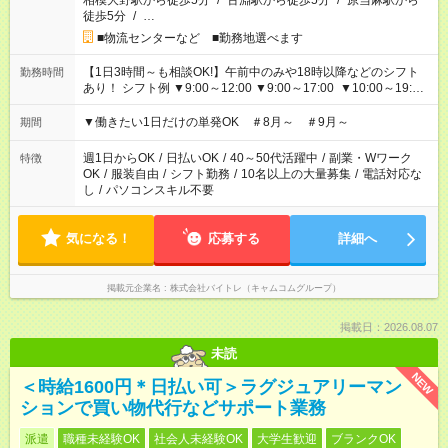
相模大野駅から徒歩5分
/
古淵駅から徒歩5分
/
原当麻駅から
徒歩5分
/
…
■物流センターなど ■勤務地選べます
【1日3時間～も相談OK!】午前中のみや18時以降などのシフト
勤務時間
あり！ シフト例 ▼9:00～12:00 ▼9:00～17:00 ▼10:00～19:00
▼18:00～21:00
▼働きたい1日だけの単発OK ＃8月～ ＃9月～
期間
週1日からOK
/
日払いOK
/
40～50代活躍中
/
副業・Wワーク
特徴
OK
/
服装自由
/
シフト勤務
/
10名以上の大量募集
/
電話対応な
し
/
パソコンスキル不要
気になる！
応募する
詳細へ
掲載元企業名
株式会社バイトレ（キャムコムグループ）
掲載日：2026.08.07
未読
NEW
＜時給1600円＊日払い可＞ラグジュアリーマン
ションで買い物代行などサポート業務
派遣
職種未経験OK
社会人未経験OK
大学生歓迎
ブランクOK