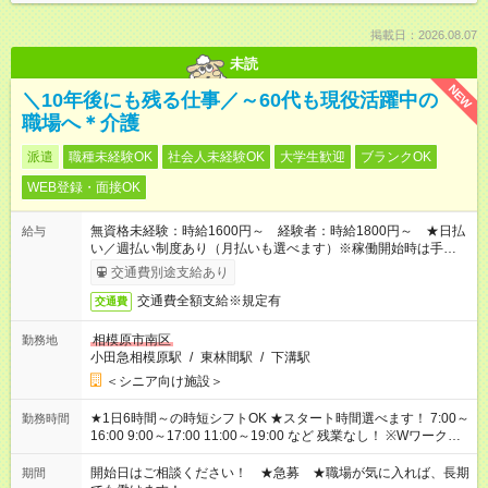
掲載日：2026.08.07
未読
NEW
＼10年後にも残る仕事／～60代も現役活躍中の
職場へ＊介護
派遣
職種未経験OK
社会人未経験OK
大学生歓迎
ブランクOK
WEB登録・面接OK
無資格未経験：時給1600円～ 経験者：時給1800円～ ★日払
給与
い／週払い制度あり（月払いも選べます）※稼働開始時は手続き
完了次第のお支払いとなります。
交通費別途支給あり
交通費全額支給※規定有
交通費
相模原市南区
勤務地
小田急相模原駅
/
東林間駅
/
下溝駅
＜シニア向け施設＞
★1日6時間～の時短シフトOK ★スタート時間選べます！ 7:00～
勤務時間
16:00 9:00～17:00 11:00～19:00 など 残業なし！ ※Wワークの
場合、他のお仕事と合わせ週40時間超の就業はご案内できませ
ん ※法令に基づき、週20時間以上勤務は社会保険への加入対象
開始日はご相談ください！ ★急募 ★職場が気に入れば、長期
期間