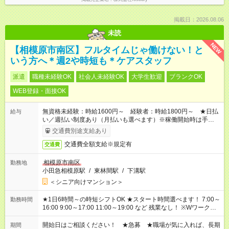
掲載日：2026.08.06
未読
NEW
【相模原市南区】フルタイムじゃ働けない！と
いう方へ＊週2や時短も＊ケアスタッフ
派遣
職種未経験OK
社会人未経験OK
大学生歓迎
ブランクOK
WEB登録・面接OK
無資格未経験：時給1600円～ 経験者：時給1800円～ ★日払
給与
い／週払い制度あり（月払いも選べます）※稼働開始時は手続き
完了次第のお支払いとなります。
交通費別途支給あり
交通費全額支給※規定有
交通費
相模原市南区
勤務地
小田急相模原駅
/
東林間駅
/
下溝駅
＜シニア向けマンション＞
★1日6時間～の時短シフトOK ★スタート時間選べます！ 7:00～
勤務時間
16:00 9:00～17:00 11:00～19:00 など 残業なし！ ※Wワークの
場合、他のお仕事と合わせ週40時間超の就業はご案内できませ
ん ※法令に基づき、週20時間以上勤務は社会保険への加入対象
開始日はご相談ください！ ★急募 ★職場が気に入れば、長期
期間