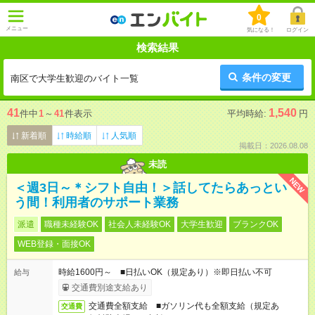
0
メニュー
気になる！
ログイン
検索結果
条件の変更
南区で大学生歓迎のバイト一覧
41
1,540
件中
1
～
41
件表示
平均時給:
円
新着順
時給順
人気順
掲載日：2026.08.08
未読
NEW
＜週3日～＊シフト自由！＞話してたらあっとい
う間！利用者のサポート業務
派遣
職種未経験OK
社会人未経験OK
大学生歓迎
ブランクOK
WEB登録・面接OK
時給1600円～ ■日払いOK（規定あり）※即日払い不可
給与
交通費別途支給あり
交通費全額支給 ■ガソリン代も全額支給（規定あ
交通費