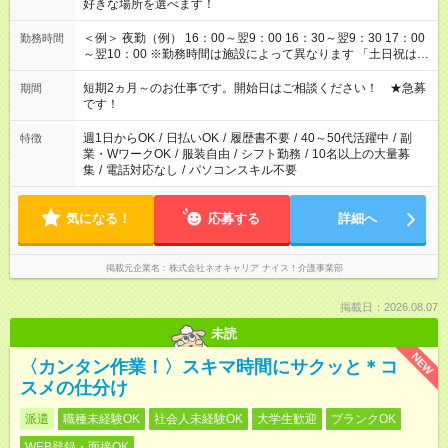
好きな場所を選べます！
＜例＞ 夜勤（例） 16：00～翌9：00 16：30～翌9：30 17：00
勤務時間
～翌10：00 ※勤務時間は施設によって異なります 「土日祝は休
みたい」 「しっかり稼ぎたい」 「もう少し遅い時間から始めた
い」など ご希望にあったお仕事をご案内いたします。 ※未経験
短期2ヵ月～のお仕事です。開始日はご相談ください！ ★急募
期間
の方の場合は1～2ヶ月間は日中での仕事を経験いただき、 お
です！
仕事に慣れてからの夜勤になります。 ★家庭の都合でお休みが
必要な場合も遠慮なくご相談ください。
週1日からOK
/
日払いOK
/
履歴書不要
/
40～50代活躍中
/
副
特徴
業・WワークOK
/
服装自由
/
シフト勤務
/
10名以上の大量募
集
/
電話対応なし
/
パソコンスキル不要
気になる！
応募する
詳細へ
掲載元企業名
株式会社ネオキャリア ナイス！介護事業部
掲載日：2026.08.07
未読
NEW
〈カンタン作業！〉スキマ時間にサクッと＊コ
スメの仕分け
派遣
職種未経験OK
社会人未経験OK
大学生歓迎
ブランクOK
WEB登録・面接OK