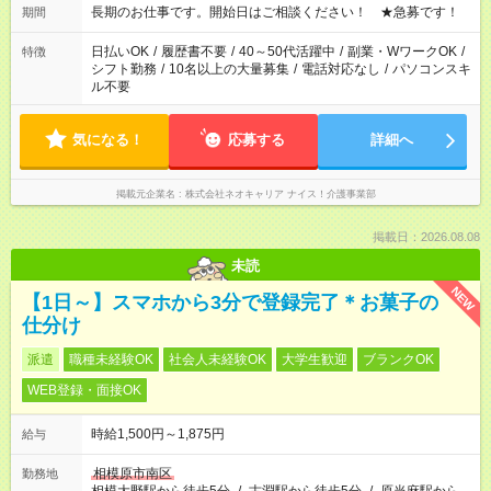
1日7時間 ＊日勤のみ ＊土日休み ＊午前だけ・午後だけ ＊平日
長期のお仕事です。開始日はご相談ください！ ★急募です！
期間
のみ・土日のみ ＊Wワークや扶養内 など、いろんなシフトのお
仕事をご紹介できます！ 登録の際に、あなたのご希望をお聞か
日払いOK
/
履歴書不要
/
40～50代活躍中
/
副業・WワークOK
/
特徴
せください。
シフト勤務
/
10名以上の大量募集
/
電話対応なし
/
パソコンスキ
ル不要
気になる！
応募する
詳細へ
掲載元企業名
株式会社ネオキャリア ナイス！介護事業部
掲載日：2026.08.08
未読
NEW
【1日～】スマホから3分で登録完了＊お菓子の
仕分け
派遣
職種未経験OK
社会人未経験OK
大学生歓迎
ブランクOK
WEB登録・面接OK
時給1,500円～1,875円
給与
相模原市南区
勤務地