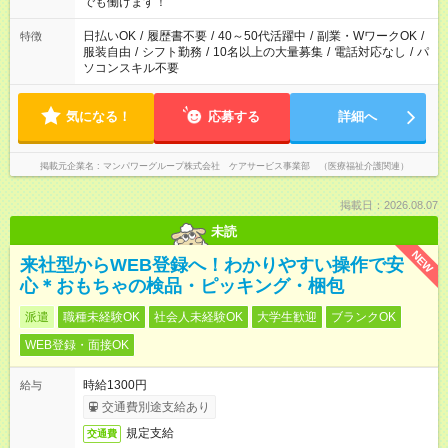
となります ※労働者派遣法（日雇い派遣の原則禁止）により、
でも働けます！
短時間・短期間の就業はご案内が難しい場合があります
日払いOK
/
履歴書不要
/
40～50代活躍中
/
副業・WワークOK
/
特徴
服装自由
/
シフト勤務
/
10名以上の大量募集
/
電話対応なし
/
パ
ソコンスキル不要
気になる！
応募する
詳細へ
掲載元企業名
マンパワーグループ株式会社 ケアサービス事業部 （医療福祉介護関連）
掲載日：2026.08.07
未読
NEW
来社型からWEB登録へ！わかりやすい操作で安
心＊おもちゃの検品・ピッキング・梱包
派遣
職種未経験OK
社会人未経験OK
大学生歓迎
ブランクOK
WEB登録・面接OK
時給1300円
給与
交通費別途支給あり
規定支給
交通費