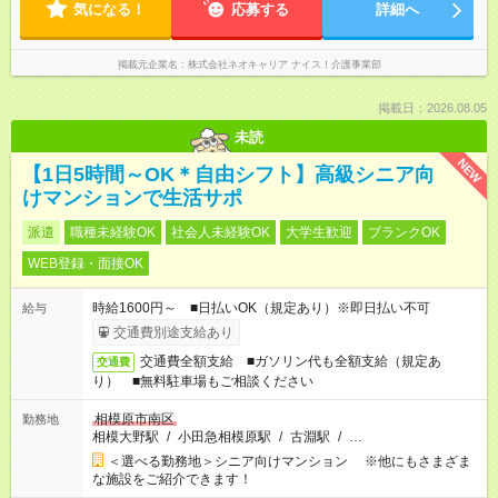
気になる！
応募する
詳細へ
掲載元企業名
株式会社ネオキャリア ナイス！介護事業部
掲載日：2026.08.05
未読
NEW
【1日5時間～OK＊自由シフト】高級シニア向
けマンションで生活サポ
派遣
職種未経験OK
社会人未経験OK
大学生歓迎
ブランクOK
WEB登録・面接OK
時給1600円～ ■日払いOK（規定あり）※即日払い不可
給与
交通費別途支給あり
交通費全額支給 ■ガソリン代も全額支給（規定あ
交通費
り） ■無料駐車場もご相談ください
相模原市南区
勤務地
相模大野駅
/
小田急相模原駅
/
古淵駅
/
…
＜選べる勤務地＞シニア向けマンション ※他にもさまざま
な施設をご紹介できます！