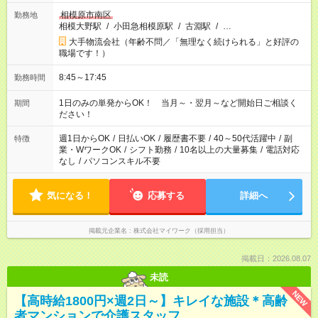
相模原市南区
勤務地
相模大野駅
/
小田急相模原駅
/
古淵駅
/
…
大手物流会社（年齢不問／「無理なく続けられる」と好評の
職場です！）
8:45～17:45
勤務時間
1日のみの単発からOK！ 当月～・翌月～など開始日ご相談く
期間
ださい！
週1日からOK
/
日払いOK
/
履歴書不要
/
40～50代活躍中
/
副
特徴
業・WワークOK
/
シフト勤務
/
10名以上の大量募集
/
電話対応
なし
/
パソコンスキル不要
気になる！
応募する
詳細へ
掲載元企業名
株式会社マイワーク（採用担当）
掲載日：2026.08.07
未読
NEW
【高時給1800円×週2日～】キレイな施設＊高齢
者マンションで介護スタッフ