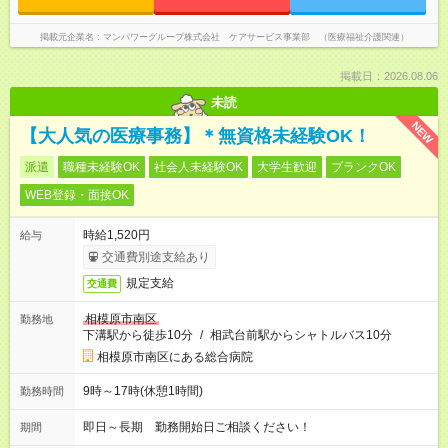
掲載元企業名
マンパワーグループ株式会社 ケアサービス事業部 （医療福祉介護関連）
掲載日：2026.08.06
未読
NEW
【大人気の医療事務】＊無資格未経験OK！
派遣
職種未経験OK
社会人未経験OK
大学生歓迎
ブランクOK
WEB登録・面接OK
時給1,520円
給与
交通費別途支給あり
規定支給
交通費
相模原市南区
勤務地
下溝駅から徒歩10分
/
相武台前駅からシャトルバス10分
相模原市南区にある総合病院
9時～17時(休憩1時間)
勤務時間
即日～長期 勤務開始日ご相談ください！
期間