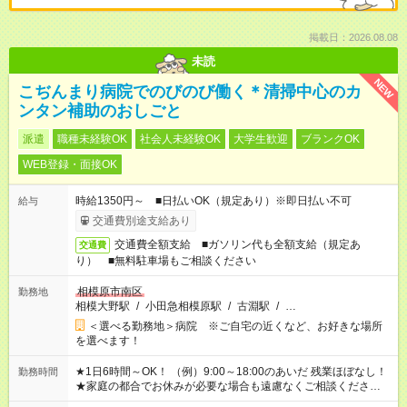
掲載日：2026.08.08
未読
NEW
こぢんまり病院でのびのび働く＊清掃中心のカ
ンタン補助のおしごと
派遣
職種未経験OK
社会人未経験OK
大学生歓迎
ブランクOK
WEB登録・面接OK
時給1350円～ ■日払いOK（規定あり）※即日払い不可
給与
交通費別途支給あり
交通費全額支給 ■ガソリン代も全額支給（規定あ
交通費
り） ■無料駐車場もご相談ください
相模原市南区
勤務地
相模大野駅
/
小田急相模原駅
/
古淵駅
/
…
＜選べる勤務地＞病院 ※ご自宅の近くなど、お好きな場所
を選べます！
★1日6時間～OK！ （例）9:00～18:00のあいだ 残業ほぼなし！
勤務時間
★家庭の都合でお休みが必要な場合も遠慮なくご相談ください。
※シフトはご希望に合わせて調整可能です。 その他、 ＊週4日・