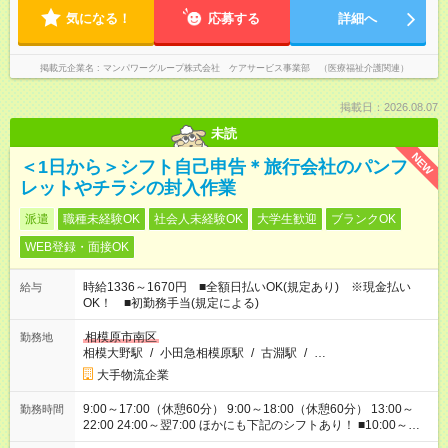
気になる！
応募する
詳細へ
掲載元企業名
マンパワーグループ株式会社 ケアサービス事業部 （医療福祉介護関連）
掲載日：2026.08.07
未読
NEW
＜1日から＞シフト自己申告＊旅行会社のパンフ
レットやチラシの封入作業
派遣
職種未経験OK
社会人未経験OK
大学生歓迎
ブランクOK
WEB登録・面接OK
時給1336～1670円 ■全額日払いOK(規定あり) ※現金払い
給与
OK！ ■初勤務手当(規定による)
相模原市南区
勤務地
相模大野駅
/
小田急相模原駅
/
古淵駅
/
…
大手物流企業
9:00～17:00（休憩60分） 9:00～18:00（休憩60分） 13:00～
勤務時間
22:00 24:00～翌7:00 ほかにも下記のシフトあり！ ■10:00～
18:00 ■12:00～21:00 ■15:00～21:00 ■17:00～21:00 ■22:00～