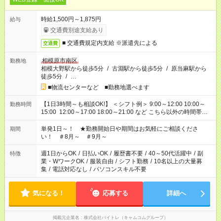
時給1,500円～1,875円
給与
交通費別途支給あり
■ 交通費規定内支給 ※派遣先による
交通費
相模原市南区
勤務地
相模大野駅から徒歩5分
/
古淵駅から徒歩5分
/
原当麻駅から
徒歩5分
/
…
■物流センターなど ■勤務地選べます
【1日3時間～も相談OK!】 ＜シフト例＞ 9:00～12:00 10:00～
勤務時間
15:00 12:00～17:00 18:00～21:00 など こちら以外の時間帯も
お気軽にご相談ください！
単発1日～！ ★勤務開始日や期間はお気軽にご相談くださ
期間
い！ ＃8月～ ＃9月～
週1日からOK
/
日払いOK
/
履歴書不要
/
40～50代活躍中
/
副
特徴
業・WワークOK
/
服装自由
/
シフト勤務
/
10名以上の大量募
集
/
電話対応なし
/
パソコンスキル不要
気になる！
応募する
詳細へ
掲載元企業名
株式会社バイトレ（キャムコムグループ）