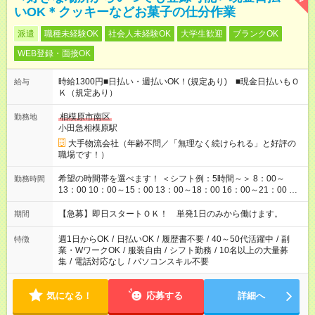
いOK＊クッキーなどお菓子の仕分作業
派遣
職種未経験OK
社会人未経験OK
大学生歓迎
ブランクOK
WEB登録・面接OK
時給1300円■日払い・週払いOK！(規定あり) ■現金日払いもＯ
給与
Ｋ（規定あり）
相模原市南区
勤務地
小田急相模原駅
大手物流会社（年齢不問／「無理なく続けられる」と好評の
職場です！）
希望の時間帯を選べます！ ＜シフト例：5時間～＞ 8：00～
勤務時間
13：00 10：00～15：00 13：00～18：00 16：00～21：00 ＜
シフト例：8時間～＞ ・10：00～19：00 ・13：00～22：00 ・
22：00～翌6：00 など！是非ご希望をお聞かせください！
【急募】即日スタートＯＫ！ 単発1日のみから働けます。
期間
週1日からOK
/
日払いOK
/
履歴書不要
/
40～50代活躍中
/
副
特徴
業・WワークOK
/
服装自由
/
シフト勤務
/
10名以上の大量募
集
/
電話対応なし
/
パソコンスキル不要
気になる！
応募する
詳細へ