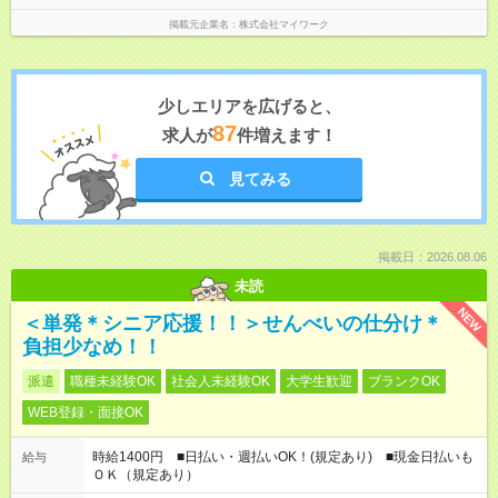
掲載元企業名
株式会社マイワーク
少しエリアを広げると、
87
求人が
件増えます！
見てみる
掲載日：2026.08.06
未読
NEW
＜単発＊シニア応援！！＞せんべいの仕分け＊
負担少なめ！！
派遣
職種未経験OK
社会人未経験OK
大学生歓迎
ブランクOK
WEB登録・面接OK
時給1400円 ■日払い・週払いOK！(規定あり) ■現金日払いも
給与
ＯＫ（規定あり）