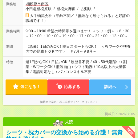
相模原市南区
勤務地
小田急相模原駅
/
相模大野駅
/
古淵駅
/
…
大手物流会社（年齢不問／「無理なく続けられる」と好評の
職場です！）
9:00～18:00 希望の時間帯を選べます！ ＜シフト例＞ ・8：30
勤務時間
～12：00 ・10：00～19：00 ・17：00～22：00 ・13：00～
22：00 ・22：00～翌6：00 など
【急募】1日のみOK！即日スタートもOK！ ＜Ｗワークや扶養
期間
内での勤務もＯＫです＞ ＃7月～＃8月～
週1日からOK
/
日払いOK
/
履歴書不要
/
40～50代活躍中
/
副
特徴
業・WワークOK
/
服装自由
/
シフト勤務
/
10名以上の大量募
集
/
電話対応なし
/
パソコンスキル不要
気になる！
応募する
詳細へ
掲載元企業名
株式会社マイワーク（シニア）
掲載日：2026.08.05
未読
NEW
シーツ・枕カバーの交換から始める介護！無資