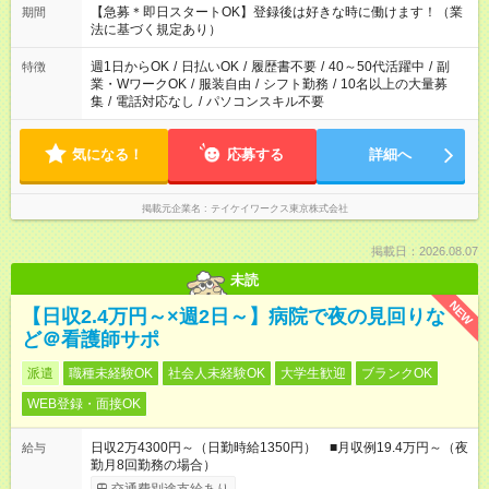
翌6:00 など ※お仕事、勤務地により勤務時間帯は異なります
【急募＊即日スタートOK】登録後は好きな時に働けます！（業
期間
法に基づく規定あり）
週1日からOK
/
日払いOK
/
履歴書不要
/
40～50代活躍中
/
副
特徴
業・WワークOK
/
服装自由
/
シフト勤務
/
10名以上の大量募
集
/
電話対応なし
/
パソコンスキル不要
気になる！
応募する
詳細へ
掲載元企業名
テイケイワークス東京株式会社
掲載日：2026.08.07
未読
NEW
【日収2.4万円～×週2日～】病院で夜の見回りな
ど＠看護師サポ
派遣
職種未経験OK
社会人未経験OK
大学生歓迎
ブランクOK
WEB登録・面接OK
日収2万4300円～（日勤時給1350円） ■月収例19.4万円～（夜
給与
勤月8回勤務の場合）