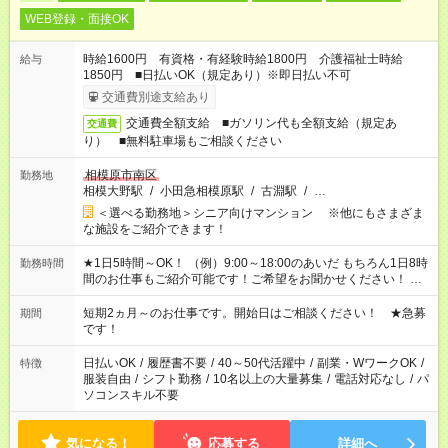
WEB登録・面接OK
時給1600円 有資格・有経験時給1800円 介護福祉士時給
給与
1850円 ■日払いOK（規定あり）※即日払い不可
交通費別途支給あり
交通費全額支給 ■ガソリン代も全額支給（規定あ
交通費
り） ■無料駐車場もご相談ください
相模原市南区
勤務地
相模大野駅
/
小田急相模原駅
/
古淵駅
/
…
＜選べる勤務地＞シニア向けマンション ※他にもさまざま
な施設をご紹介できます！
★1日5時間～OK！ （例）9:00～18:00のあいだ もちろん1日8時
勤務時間
間のお仕事もご紹介可能です！ご希望をお聞かせください！ ★
家庭の都合でお休みが必要な場合も遠慮なくご相談ください。
※週最低15時間以上の勤務が必要です
短期2ヵ月～のお仕事です。開始日はご相談ください！ ★急募
期間
です！
日払いOK
/
履歴書不要
/
40～50代活躍中
/
副業・WワークOK
/
特徴
服装自由
/
シフト勤務
/
10名以上の大量募集
/
電話対応なし
/
パ
ソコンスキル不要
気になる！
応募する
詳細へ