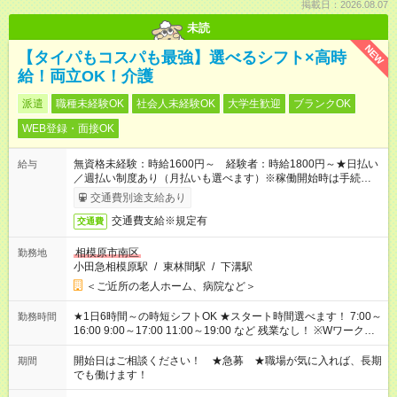
掲載日：2026.08.07
未読
NEW
【タイパもコスパも最強】選べるシフト×高時
給！両立OK！介護
派遣
職種未経験OK
社会人未経験OK
大学生歓迎
ブランクOK
WEB登録・面接OK
無資格未経験：時給1600円～ 経験者：時給1800円～★日払い
給与
／週払い制度あり（月払いも選べます）※稼働開始時は手続き完
了次第のお支払いとなります。
交通費別途支給あり
交通費支給※規定有
交通費
相模原市南区
勤務地
小田急相模原駅
/
東林間駅
/
下溝駅
＜ご近所の老人ホーム、病院など＞
★1日6時間～の時短シフトOK ★スタート時間選べます！ 7:00～
勤務時間
16:00 9:00～17:00 11:00～19:00 など 残業なし！ ※Wワークの
場合、他のお仕事と合わせ週40時間超の就業はご案内できませ
ん ※法令に基づき、週20時間以上勤務は社会保険への加入対象
開始日はご相談ください！ ★急募 ★職場が気に入れば、長期
期間
となります ※労働者派遣法（日雇い派遣の原則禁止）により、
でも働けます！
短時間・短期間の就業はご案内が難しい場合があります