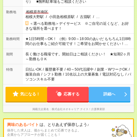
り） ■無料駐車場もご相談ください
相模原市南区
勤務地
相模大野駅
/
小田急相模原駅
/
古淵駅
/
…
＜選べる勤務地＞デイサービス ※ご自宅の近くなど、お好
きな場所を選べます！
★1日5時間～OK！ （例）9:00～18:00のあいだ もちろん1日8時
勤務時間
間のお仕事もご紹介可能です！ご希望をお聞かせください！★家
庭の都合でお休みが必要な場合も遠慮なくご相談ください。 ※
週最低15時間以上の勤務が必要です
長く働ける職場です。開始日はご相談ください！ ★短期2ヶ月
期間
～勤務もＯＫ
日払いOK
/
履歴書不要
/
40～50代活躍中
/
副業・WワークOK
/
特徴
服装自由
/
シフト勤務
/
10名以上の大量募集
/
電話対応なし
/
パ
ソコンスキル不要
気になる！
応募する
詳細へ
掲載元企業名
株式会社ネオキャリア ナイス！介護事業部
興味のあるバイト
は、とりあえず保存しよう♪
保存した求人は、後からまとめて応募できるよ。
企業からアプローチが届くことも！