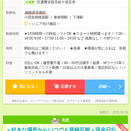
交通費全額支給※規定有
交通費
相模原市南区
勤務地
小田急相模原駅
/
東林間駅
/
下溝駅
＜シニア向け施設＞
★1日6時間～の時短シフトOK ★スタート時間選べます！ 7:00～
勤務時間
16:00 9:00～17:00 11:00～19:00 など 残業なし！ ※Wワークの
場合、他のお仕事と合わせ週40時間超の就業はご案内できませ
ん ※法令に基づき、週20時間以上勤務は社会保険への加入対象
開始日はご相談ください！ ★急募 ★職場が気に入れば、長期
期間
となります ※労働者派遣法（日雇い派遣の原則禁止）により、
でも働けます！
短時間・短期間の就業はご案内が難しい場合があります
日払いOK
/
履歴書不要
/
40～50代活躍中
/
副業・WワークOK
/
特徴
服装自由
/
シフト勤務
/
10名以上の大量募集
/
電話対応なし
/
パ
ソコンスキル不要
気になる！
応募する
詳細へ
掲載元企業名
マンパワーグループ株式会社 ケアサービス事業部 （医療福祉介護関連）
掲載日：2026.08.06
未読
NEW
＜好きな場所からいつでも登録可能＞現金日払