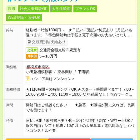
派遣
社会人未経験OK
大学生歓迎
ブランクOK
WEB登録・面接OK
経験者：時給1800円～ ★日払い／週払い制度あり（月払いも
給与
選べます）※稼働開始時は手続き完了次第のお支払いとなりま
す。
交通費別途支給あり
交通費全額支給※規定有
交通費
5～10万円
月収例
相模原市南区
勤務地
小田急相模原駅
/
東林間駅
/
下溝駅
＜シニア向けマンション＞
★1日6時間～の時短シフトOK ★スタート時間選べます！ 7:00～
勤務時間
16:00 9:00～17:00 11:00～19:00 など 残業なし！ ※Wワークの
場合、他のお仕事と合わせ週40時間超の就業はご案内できませ
ん ※法令に基づき、週20時間以上勤務は社会保険への加入対象
開始日はご相談ください！ ★急募 ★職場が気に入れば、長期
期間
となります ※労働者派遣法（日雇い派遣の原則禁止）により、
でも働けます！
短時間・短期間の就業はご案内が難しい場合があります
日払いOK
/
履歴書不要
/
40～50代活躍中
/
副業・WワークOK
/
特徴
服装自由
/
シフト勤務
/
10名以上の大量募集
/
電話対応なし
/
パ
ソコンスキル不要