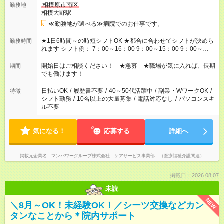
相模原市南区
勤務地
相模大野駅
≪勤務地が選べる≫病院でのお仕事です。
★1日6時間～の時短シフトOK ★都合に合わせてシフトが決めら
勤務時間
れます シフト例： 7：00～16：00 9：00～15：00 9：00～
18：00 11：00～20：00 など ※Wワークの場合、他のお仕事と
合わせ週40時間超の就業はご案内できません ※法令に基づき、
開始日はご相談ください！ ★急募 ★職場が気に入れば、長期
期間
週20時間以上勤務は社会保険への加入対象となります ※労働者
でも働けます！
派遣法（日雇い派遣の原則禁止）により、短時間・短期間の就
業はご案内が難しい場合があります
日払いOK
/
履歴書不要
/
40～50代活躍中
/
副業・WワークOK
/
特徴
シフト勤務
/
10名以上の大量募集
/
電話対応なし
/
パソコンスキ
ル不要
気になる！
応募する
詳細へ
掲載元企業名
マンパワーグループ株式会社 ケアサービス事業部 （医療福祉介護関連）
掲載日：2026.08.07
未読
NEW
＼8月～OK！未経験OK！／シーツ交換などカン
タンなことから＊院内サポート