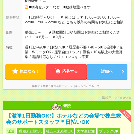
徒歩5分
/
…
■物流センターなど ■勤務地選べます
＜1日3時間～OK！＞ ▼ 例えば… ▼ 15:00～18:00 15:00～
勤務時間
22:00 17:00～22:00 など こちら以外の時間もお気軽にご相談く
ださい！
単発1日～！ ★勤務開始日や期間はお気軽にご相談くださ
期間
い！ ＃8月～ ＃9月～
週1日からOK
/
日払いOK
/
履歴書不要
/
40～50代活躍中
/
副
特徴
業・WワークOK
/
服装自由
/
シフト勤務
/
10名以上の大量募
集
/
電話対応なし
/
パソコンスキル不要
気になる！
応募する
詳細へ
掲載元企業名
株式会社バイトレ（キャムコムグループ）
掲載日：2026.08.06
未読
NEW
【激単1日勤務OK!】ホテルなどの会場で株主総
会のサポートスタッフ＊日払いOK
派遣
職種未経験OK
社会人未経験OK
大学生歓迎
ブランクOK