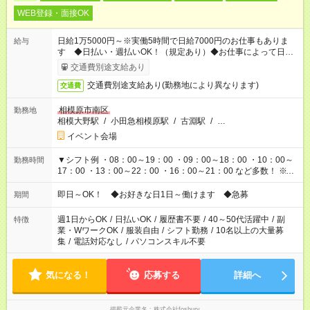
WEB登録・面接OK
日給1万5000円～※実働5時間で日給7000円のお仕事もありま
給与
す ◆日払い・週払いOK！（規定あり）◆お仕事によって日給も
異なります
交通費別途支給あり
交通費別途支給あり(勤務地により異なります)
交通費
相模原市南区
勤務地
相模大野駅
/
小田急相模原駅
/
古淵駅
/
…
イベント会場
▼シフト例 ・08：00～19：00 ・09：00～18：00 ・10：00～
勤務時間
17：00 ・13：00～22：00 ・16：00～21：00 など多数！ ※お
仕事により勤務時間が異なります
即日～OK！ ◆お好きな日1日～働けます ◆急募
期間
週1日からOK
/
日払いOK
/
履歴書不要
/
40～50代活躍中
/
副
特徴
業・WワークOK
/
服装自由
/
シフト勤務
/
10名以上の大量募
集
/
電話対応なし
/
パソコンスキル不要
気になる！
応募する
詳細へ
掲載元企業名
株式会社fosbury