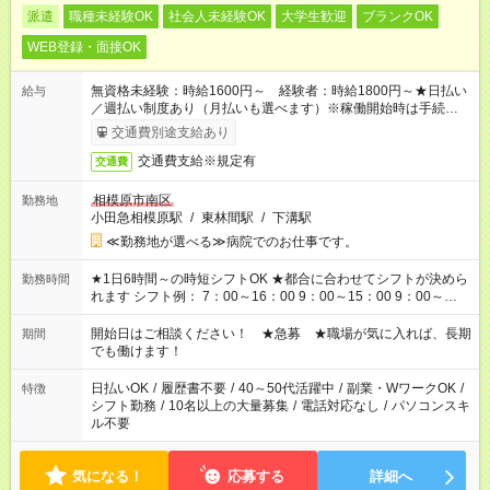
派遣
職種未経験OK
社会人未経験OK
大学生歓迎
ブランクOK
WEB登録・面接OK
無資格未経験：時給1600円～ 経験者：時給1800円～★日払い
給与
／週払い制度あり（月払いも選べます）※稼働開始時は手続き完
了次第のお支払いとなります。
交通費別途支給あり
交通費支給※規定有
交通費
相模原市南区
勤務地
小田急相模原駅
/
東林間駅
/
下溝駅
≪勤務地が選べる≫病院でのお仕事です。
★1日6時間～の時短シフトOK ★都合に合わせてシフトが決めら
勤務時間
れます シフト例： 7：00～16：00 9：00～15：00 9：00～
18：00 11：00～20：00 など ※Wワークの場合、他のお仕事と
合わせ週40時間超の就業はご案内できません ※法令に基づき、
開始日はご相談ください！ ★急募 ★職場が気に入れば、長期
期間
週20時間以上勤務は社会保険への加入対象となります ※労働者
でも働けます！
派遣法（日雇い派遣の原則禁止）により、短時間・短期間の就
業はご案内が難しい場合があります
日払いOK
/
履歴書不要
/
40～50代活躍中
/
副業・WワークOK
/
特徴
シフト勤務
/
10名以上の大量募集
/
電話対応なし
/
パソコンスキ
ル不要
気になる！
応募する
詳細へ