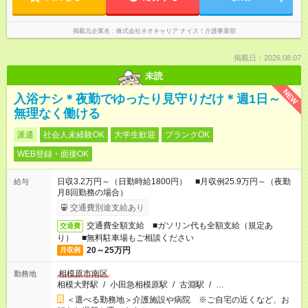
掲載元企業名
株式会社ネオキャリア ナイス！介護事業部
掲載日：2026.08.07
未読
NEW
入浴ナシ＊夜勤でゆったり見守りだけ＊週1日～
無理なく働ける
派遣
社会人未経験OK
大学生歓迎
ブランクOK
WEB登録・面接OK
日収3.2万円～（日勤時給1800円） ■月収例25.9万円～（夜勤
給与
月8回勤務の場合）
交通費別途支給あり
交通費全額支給 ■ガソリン代も全額支給（規定あ
交通費
り） ■無料駐車場もご相談ください
20～25万円
月収例
相模原市南区
勤務地
相模大野駅
/
小田急相模原駅
/
古淵駅
/
…
＜選べる勤務地＞介護施設や病院 ※ご自宅の近くなど、お