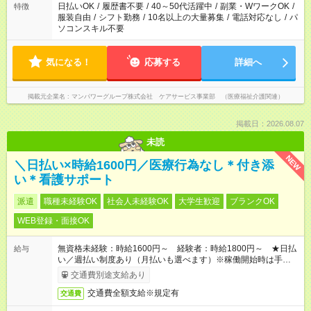
日払いOK
/
履歴書不要
/
40～50代活躍中
/
副業・WワークOK
/
特徴
服装自由
/
シフト勤務
/
10名以上の大量募集
/
電話対応なし
/
パ
ソコンスキル不要
気になる！
応募する
詳細へ
掲載元企業名
マンパワーグループ株式会社 ケアサービス事業部 （医療福祉介護関連）
掲載日：2026.08.07
未読
NEW
＼日払い×時給1600円／医療行為なし＊付き添
い＊看護サポート
派遣
職種未経験OK
社会人未経験OK
大学生歓迎
ブランクOK
WEB登録・面接OK
無資格未経験：時給1600円～ 経験者：時給1800円～ ★日払
給与
い／週払い制度あり（月払いも選べます）※稼働開始時は手続き
完了次第のお支払いとなります。
交通費別途支給あり
交通費全額支給※規定有
交通費