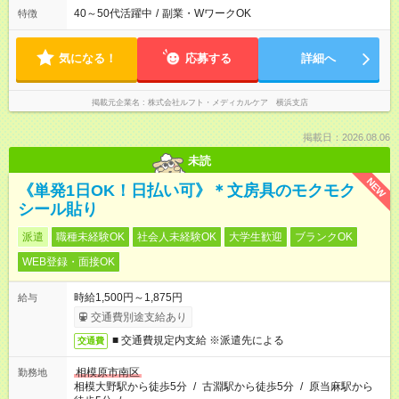
40～50代活躍中
/
副業・WワークOK
特徴
気になる！
応募する
詳細へ
掲載元企業名
株式会社ルフト・メディカルケア 横浜支店
掲載日：2026.08.06
未読
NEW
《単発1日OK！日払い可》＊文房具のモクモク
シール貼り
派遣
職種未経験OK
社会人未経験OK
大学生歓迎
ブランクOK
WEB登録・面接OK
時給1,500円～1,875円
給与
交通費別途支給あり
■ 交通費規定内支給 ※派遣先による
交通費
相模原市南区
勤務地
相模大野駅から徒歩5分
/
古淵駅から徒歩5分
/
原当麻駅から