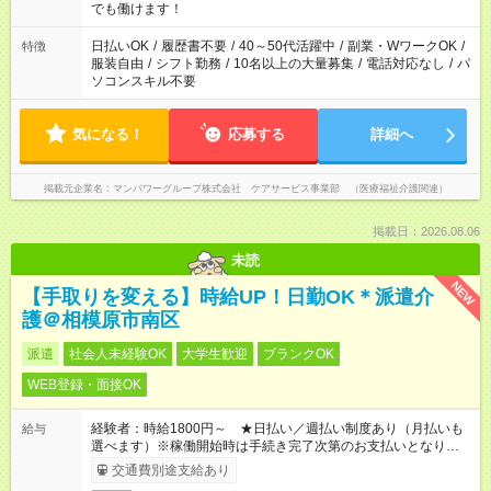
となります ※労働者派遣法（日雇い派遣の原則禁止）により、
でも働けます！
短時間・短期間の就業はご案内が難しい場合があります
日払いOK
/
履歴書不要
/
40～50代活躍中
/
副業・WワークOK
/
特徴
服装自由
/
シフト勤務
/
10名以上の大量募集
/
電話対応なし
/
パ
ソコンスキル不要
気になる！
応募する
詳細へ
掲載元企業名
マンパワーグループ株式会社 ケアサービス事業部 （医療福祉介護関連）
掲載日：2026.08.06
未読
NEW
【手取りを変える】時給UP！日勤OK＊派遣介
護＠相模原市南区
派遣
社会人未経験OK
大学生歓迎
ブランクOK
WEB登録・面接OK
経験者：時給1800円～ ★日払い／週払い制度あり（月払いも
給与
選べます）※稼働開始時は手続き完了次第のお支払いとなりま
す。
交通費別途支給あり