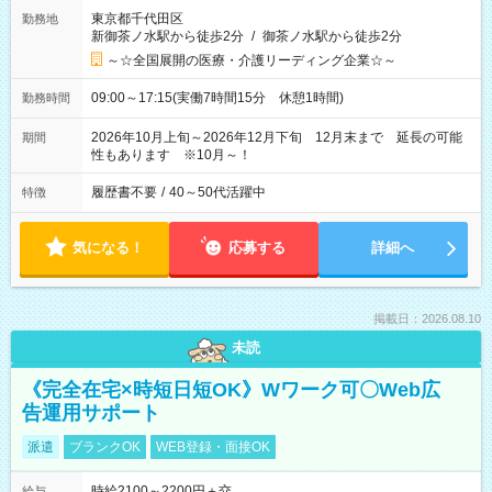
東京都千代田区
勤務地
新御茶ノ水駅から徒歩2分
/
御茶ノ水駅から徒歩2分
～☆全国展開の医療・介護リーディング企業☆～
09:00～17:15(実働7時間15分 休憩1時間)
勤務時間
2026年10月上旬～2026年12月下旬 12月末まで 延長の可能
期間
性もあります ※10月～！
履歴書不要
/
40～50代活躍中
特徴
気になる！
応募する
詳細へ
掲載日：2026.08.10
未読
《完全在宅×時短日短OK》Wワーク可〇Web広
告運用サポート
派遣
ブランクOK
WEB登録・面接OK
時給2100～2200円＋交
給与