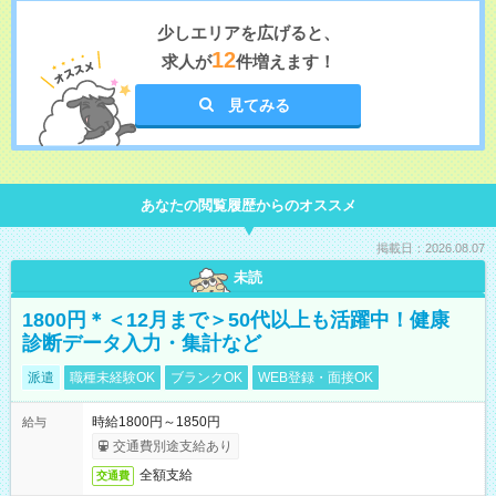
少しエリアを広げると、
12
求人が
件増えます！
見てみる
あなたの閲覧履歴からのオススメ
掲載日：2026.08.07
未読
1800円＊＜12月まで＞50代以上も活躍中！健康
診断データ入力・集計など
派遣
職種未経験OK
ブランクOK
WEB登録・面接OK
時給1800円～1850円
給与
交通費別途支給あり
全額支給
交通費