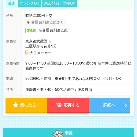
派遣
ブランクOK
WEB登録・面接OK
時給2100円＋交
給与
交通費別途支給あり
※交通費別途支給
交通費
東京都武蔵野市
勤務地
三鷹駅から徒歩5分
大手メーカー
9:00～14:00 ※開始は8:30～10:00で選択可 ※本件は週20時間勤
勤務時間
務案件です
2026/9/1～長期 ※★9月中であれば相談OK! ※9月～OK！
期間
履歴書不要
/
40～50代活躍中
/
服装自由
特徴
気になる！
応募する
詳細へ
未読