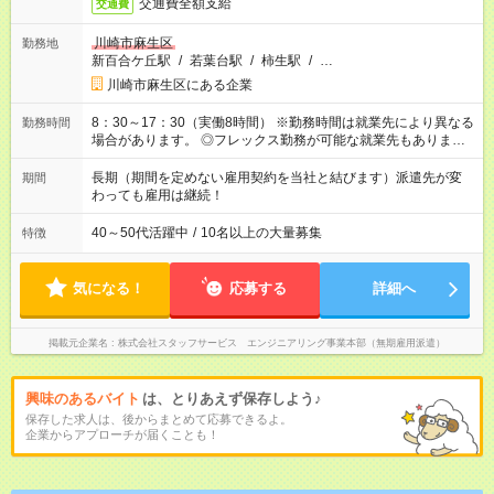
交通費全額支給
交通費
川崎市麻生区
勤務地
新百合ケ丘駅
/
若葉台駅
/
柿生駅
/
…
川崎市麻生区にある企業
8：30～17：30（実働8時間） ※勤務時間は就業先により異なる
勤務時間
場合があります。 ◎フレックス勤務が可能な就業先もありま
す。 ◎今よりもさらに働きやすい環境をつくるべく、 働き方
改革に全社をあげて取り組んでいます。
長期（期間を定めない雇用契約を当社と結びます）派遣先が変
期間
わっても雇用は継続！
40～50代活躍中
/
10名以上の大量募集
特徴
気になる！
応募する
詳細へ
掲載元企業名
株式会社スタッフサービス エンジニアリング事業本部（無期雇用派遣）
興味のあるバイト
は、とりあえず保存しよう♪
保存した求人は、後からまとめて応募できるよ。
企業からアプローチが届くことも！