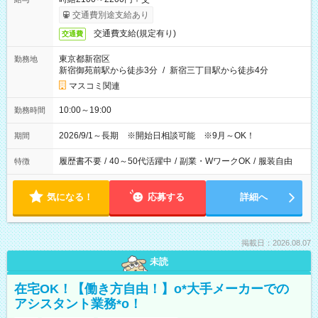
交通費別途支給あり
交通費支給(規定有り)
交通費
東京都新宿区
勤務地
新宿御苑前駅から徒歩3分
/
新宿三丁目駅から徒歩4分
マスコミ関連
10:00～19:00
勤務時間
2026/9/1～長期 ※開始日相談可能 ※9月～OK！
期間
履歴書不要
/
40～50代活躍中
/
副業・WワークOK
/
服装自由
特徴
気になる！
応募する
詳細へ
掲載日：2026.08.07
未読
在宅OK！【働き方自由！】o*大手メーカーでの
アシスタント業務*o！