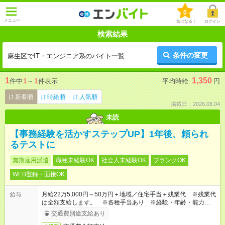
0
メニュー
気になる！
ログイン
検索結果
条件の変更
麻生区でIT・エンジニア系のバイト一覧
1
1,350
件中
1
～
1
件表示
平均時給:
円
新着順
時給順
人気順
掲載日：2026.08.04
未読
【事務経験を活かすステップUP】1年後、頼られ
るテストに
無期雇用派遣
職種未経験OK
社会人未経験OK
ブランクOK
WEB登録・面接OK
月給22万5,000円～50万円＋地域／住宅手当＋残業代 ※残業代
給与
は全額支給します。 ※各種手当あり ※経験・年齢・能力等を
考慮して加給・優遇します。
交通費別途支給あり