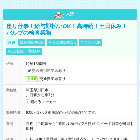
未読
座り仕事！給与即払いOK！高時給！土日休み！
バルブの検査業務
派遣
職種未経験OK
社会人未経験OK
ブランクOK
WEB登録・面接OK
時給1350円
給与
交通費別途支給あり
交通費支給有り
交通費
埼玉県川口市
勤務地
川口駅から車7分
素材系メーカー
9:00～17:00 ※表記のうち実働7時間です。
勤務時間
長期【ご応募から1週間以内(最短2日目)のスピード就業が可能】
期間
即日～
日払いOK
/
履歴書不要
/
電話対応なし
/
パソコンスキル不要
特徴