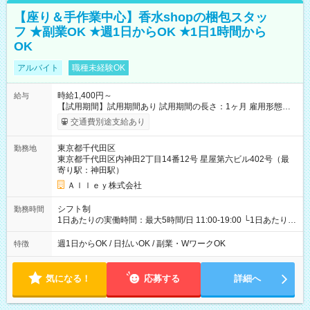
【座り＆手作業中心】香水shopの梱包スタッ
フ ★副業OK ★週1日からOK ★1日1時間から
OK
アルバイト
職種未経験OK
時給1,400円～
給与
【試用期間】試用期間あり 試用期間の長さ：1ヶ月 雇用形態、
給与は本採用時と同じです。
交通費別途支給あり
東京都千代田区
勤務地
東京都千代田区内神田2丁目14番12号 星屋第六ビル402号（最
寄り駅：神田駅）
Ａｌｌｅｙ株式会社
シフト制
勤務時間
1日あたりの実働時間：最大5時間/日 11:00-19:00 └1日あたりの
実働時間：1-5時間 └上記の時間帯内であれば、いつでも勤務可
能！ └平日・土曜日の中で、お好きな曜日でご勤務いただけま
週1日からOK / 日払いOK / 副業・WワークOK
特徴
す！ 【シフト例】 ・11:00～14:00 ・16:30～19:00 ・13:00～
18:00 などのように、自由な働き方が可能なお仕事です！
気になる！
応募する
詳細へ